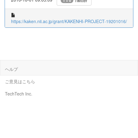
Twitter
1 + 0
https://kaken.nii.ac.jp/grant/KAKENHI-PROJECT-19201016/
ヘルプ
ご意見はこちら
TechTech Inc.