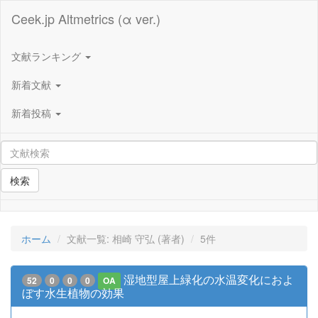
Ceek.jp Altmetrics (α ver.)
文献ランキング
新着文献
新着投稿
検索
ホーム
文献一覧: 相崎 守弘 (著者)
5件
湿地型屋上緑化の水温変化におよ
52
0
0
0
OA
ぼす水生植物の効果