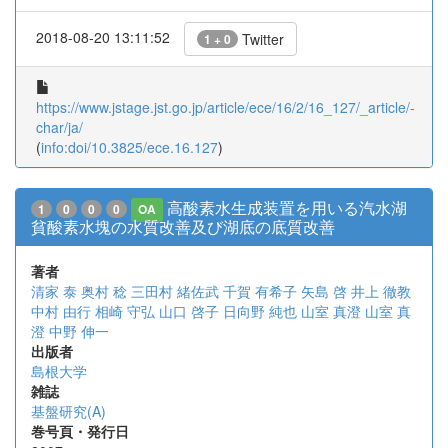
2018-08-20 13:11:52
Twitter
1 + 0
https://www.jstage.jst.go.jp/article/ece/16/2/16_127/_article/-
char/ja/
(
info:doi/10.3825/ece.16.127
)
高酸素水生成装置を用いる汽水湖
1
0
0
0
OA
貧酸素水塊の水質改善及び湖底の底質改善
著者
清家 泰
奥村 稔
三田村 緒佐武
千賀 有希子
矢島 啓
井上 徹教
中村 由行
相崎 守弘
山口 啓子
日向野 純也
山室 真澄
山室 真
澄
中野 伸一
出版者
島根大学
雑誌
基盤研究(A)
巻号頁・発行日