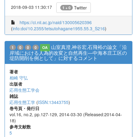
2018-09-03 11:30:17
Twitter
1 + 0
https://ci.nii.ac.jp/naid/130005620396
(
info:doi/10.2355/tetsutohagane1955.55.3_S216
)
山室真澄,神谷宏,石飛裕の論文「沿
1
0
0
0
OA
岸域における人為的改変と自然再生―中海本庄工区の
堤防開削を例として」に対するコメント
著者
相崎 守弘
出版者
応用生態工学会
雑誌
応用生態工学
(
ISSN:13443755
)
巻号頁・発行日
vol.16, no.2, pp.127-129, 2014-03-30 (Released:2014-04-
18)
参考文献数
5