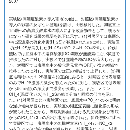
2007
実験区(高濃度酸素水導入窪地)の他に、対照区(高濃度酸素水
導入の影響の及ばない窪地)を設け、比較検討した。湖底直上
1m層への高濃度酸素水の導入による改善効果として、明らか
になった研究成果の概要を以下に示す。(1)対照区では底層水
中に高濃度の硫化水素(H_2S)が観測されたのに対し、実験区
ではH_2Sが消失した(H_2S+1/2O_2→H_2O+S^0↓)。(2)対
照区では底層水中の溶存酸素(DO)濃度が無酸素に近い状態で
推移したのに対し、実験区では窪地全域のDOが増大した。ま
た、対照区では底層水中の酸化還元電位(ORP)が負の領域で
推移したのに対し、実験区では正の領域まで上昇した。(3)湖
底堆積物中のH_2S濃度を鉛直的にみると、対照区では表層部
のみでH_2S濃度の減少が観られたのに対し、実験区では表層
から5cm程度の深度まで濃度が激減した。また、メタン
CH_4(温暖化ガス)もH_2Sの鉛直分布と同様の傾向を示し
た。(4)対照区に比べ実験区では、底層水中PO_4^<3->に明瞭
な減少傾向が観られた。実験区の湖底泥表面に酸化膜の形成
が観られたことから、湖底泥界面における共沈現象及び湖底
からのPO_4^<3->の溶出抑制が示唆された。(5)対照区に比べ
て実験区では、底層水中の無機態窒素(NH_<4+>+NO_<2-
>+NO_<3->)に減少傾向が観られた。酸素導入により、湖底