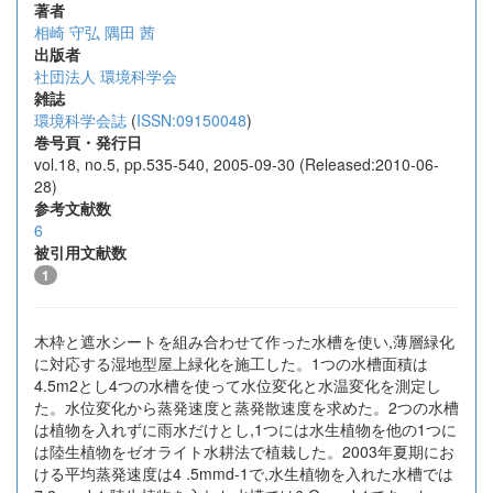
著者
相崎 守弘
隅田 茜
出版者
社団法人 環境科学会
雑誌
環境科学会誌
(
ISSN:09150048
)
巻号頁・発行日
vol.18, no.5, pp.535-540, 2005-09-30 (Released:2010-06-
28)
参考文献数
6
被引用文献数
1
木枠と遮水シートを組み合わせて作った水槽を使い,薄層緑化
に対応する湿地型屋上緑化を施工した。1つの水槽面積は
4.5m2とし4つの水槽を使って水位変化と水温変化を測定し
た。水位変化から蒸発速度と蒸発散速度を求めた。2つの水槽
は植物を入れずに雨水だけとし,1つには水生植物を他の1つに
は陸生植物をゼオライト水耕法で植栽した。2003年夏期にお
ける平均蒸発速度は4 .5mmd-1で,水生植物を入れた水槽では