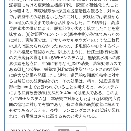
泥界面における窒素除去機能(硝化・脱窒)が活性化したこと
を示唆する。湖底堆積物の深度別脱窒活性を観ると、対照区
では表層部のみ活性を示したのに対し、実験区では表層から
5cm程度の深度まで顕著な活性を示した。この結果は、高濃
度酸素水の供給により、脱窒部位が大きく拡大したことを意
味する。(6)対照区ではベントス(底生生物)が皆無であったの
に対し、実験区では、アサリやサルボウガイのような二枚貝
の加入は認められなかったものの、多毛類を中心とするベン
トスの棲息が確認された。以上のように、松江土建(株)社製
の気液溶解装置を用いるWEPシステムは、無酸素水塊への酸
素供給を起点に、生物に有毒なH_2Sの消失、温室効果ガスで
あるCH_4の消失、栄養塩(N,P)の減少及びベントスの復活等
に絶大な効果を発揮した。通常、還元的な湖底堆積物に対す
る自然任せの酸素供給では、その効果は、精々、湖底泥表層
部の数mmまでと云われていることを考えると、本システム
による底質改善効果(泥深約0~40mm)は絶大である。このよ
うにWEPシステムは、本研究で対象としたような比較的広範
囲の窪地に対して有効であり、特に湖底の底質改善に極めて
有効であると云える。今後、ランニングコストの低減が図れ
れば、有用性はさらに高まるものと考えられる。
2010-10-01 09:05:09