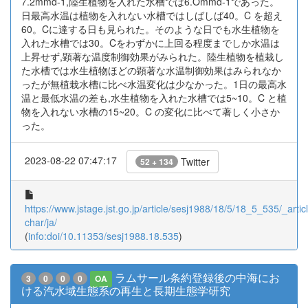
7.2mmd-1,陸生植物を入れた水槽では6.Ommd-1であった。
日最高水温は植物を入れない水槽ではしばしば40。C を超え
60。Cに達する日も見られた。そのような日でも水生植物を
入れた水槽では30。Cをわずかに上回る程度までしか水温は
上昇せず,顕著な温度制御効果がみられた。陸生植物を植栽し
た水槽では水生植物ほどの顕著な水温制御効果はみられなか
ったが無植栽水槽に比べ水温変化は少なかった。1日の最高水
温と最低水温の差も,水生植物を入れた水槽では5~10。C と植
物を入れない水槽の15~20。C の変化に比べて著しく小さか
った。
2023-08-22 07:47:17
Twitter
52 + 134
https://www.jstage.jst.go.jp/article/sesj1988/18/5/18_5_535/_articl
char/ja/
(
info:doi/10.11353/sesj1988.18.535
)
ラムサール条約登録後の中海にお
3
0
0
0
OA
ける汽水域生態系の再生と長期生態学研究