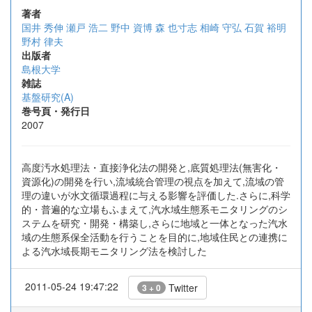
著者
国井 秀伸
瀬戸 浩二
野中 資博
森 也寸志
相崎 守弘
石賀 裕明
野村 律夫
出版者
島根大学
雑誌
基盤研究(A)
巻号頁・発行日
2007
高度汚水処理法・直接浄化法の開発と,底質処理法(無害化・
資源化)の開発を行い,流域統合管理の視点を加えて,流域の管
理の違いが水文循環過程に与える影響を評価した.さらに,科学
的・普遍的な立場もふまえて,汽水域生態系モニタリングのシ
ステムを研究・開発・構築し,さらに地域と一体となった汽水
域の生態系保全活動を行うことを目的に,地域住民との連携に
よる汽水域長期モニタリング法を検討した
2011-05-24 19:47:22
Twitter
3 + 0