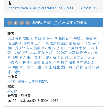
https://kaken.nii.ac.jp/grant/KAKENHI-PROJECT-19201017/
薄鋼板の諸性質に及ぼすSの影響
1
0
0
0
著者
山口 哲夫
成田 宏
谷口 肇
松岡 孝
高橋 政司
平野 坦
高橋 栄
治
山田 凱朗
尾内 三郎
田島 喜久雄
佐藤 進
泉 総一
子安 善郎
朝野 秀次郎
広前 義孝
大八木 八七
岡田 秀彌
細井 祐三
湯川
憲一
相崎 守弘
小若 正倫
佐武 二郎
諸石 大司
藤野 允克
松島
巖
上野 忠之
田中 良平
長崎 久弥
許廷 珪
大岡 新之
竹村 右
小原 啓一
長谷川 正義
藤山 新
竹中 康男
深瀬 孝重
遅沢 若一
部
伊藤 穣一
岡本 一生
小野山 征生
太田 鶏一
高村 昭
荒川 要
坪井 孝悦
出版者
一般社団法人 日本鉄鋼協会
雑誌
鉄と鋼
巻号頁・発行日
vol.55, no.3, pp.S216-S224, 1969