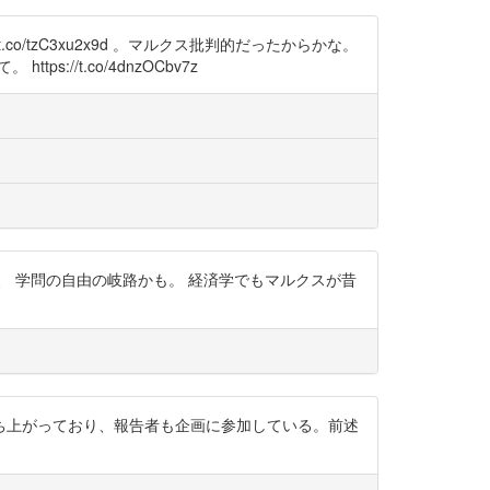
/tzC3xu2x9d 。マルクス批判的だったからかな。
/t.co/4dnzOCbv7z
けれど、 学問の自由の岐路かも。 経済学でもマルクスが昔
ち上がっており、報告者も企画に参加している。前述