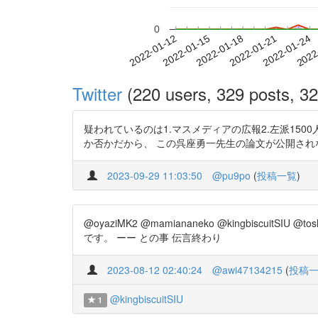
0
2022-01-18
2022-01-21
2022-01-24
2022
2022-01-12
2022-01-15
Twitter
(220 users, 329 posts, 32
疑われているのは1.マスメディアの広報2.左派1500人の
か否かだから、 この呉座勇一先生の論文が公開されないなら
2023-09-29 11:03:50
@pu9po
(
投稿一覧
)
@oyaziMK2 @mamiananeko @kingbiscuitS
です。 ーー との事 伝言終わり
2023-08-12 02:40:24
@awi47134215
(
投稿
@kingbiscuitSIU
1