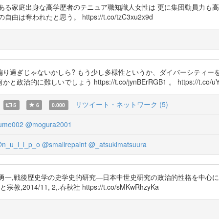
ある家庭出身な高学歴者のテニュア職知識人女性は 更に集団動員力も高
れたと思う。 https://t.co/tzC3xu2x9d
り過ぎじゃないかしら? もう少し多様性というか、ダイバーシティー
しょう https://t.co/jynBErRGB1 。 https://t.co/uYZ
リツイート・ネットワーク (5)
5
6
0.000
ume002
@mogura2001
n_u_l_l_p_o
@smallrepaint
@_atsukimatsuura
後歴史学の史学史的研究―日本中世史研究の政治的性格を中心に― https://
11, 2,.春秋社 https://t.co/sMKwRhzyKa