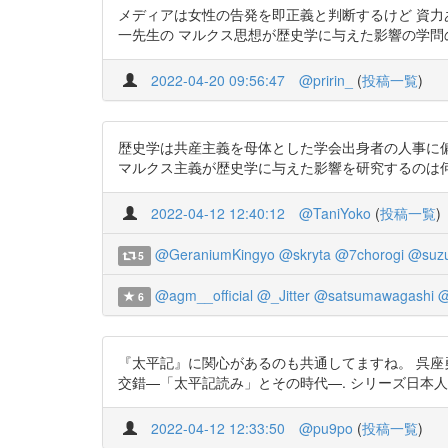
メディアは女性の告発を即正義と判断するけど 資力
一先生の マルクス思想が歴史学に与えた影響の学問の自由は奪わ
2022-04-20 09:56:47
@pririn_
(
投稿一覧
)
歴史学は共産主義を母体とした学会出身者の人事に偏
マルクス主義が歴史学に与えた影響を研究するのは何かと政治的に難しいで
2022-04-12 12:40:12
@TaniYoko
(
投稿一覧
)
@GeraniumKingyo
@skryta
@7chorogi
@suz
5
@agm__official
@_Jitter
@satsumawagashi
@
6
『太平記』に関心があるのも共通してますね。 呉座勇一,戦
交錯—「太平記読み」とその時代—. シリーズ日本人と宗教,2014/
2022-04-12 12:33:50
@pu9po
(
投稿一覧
)