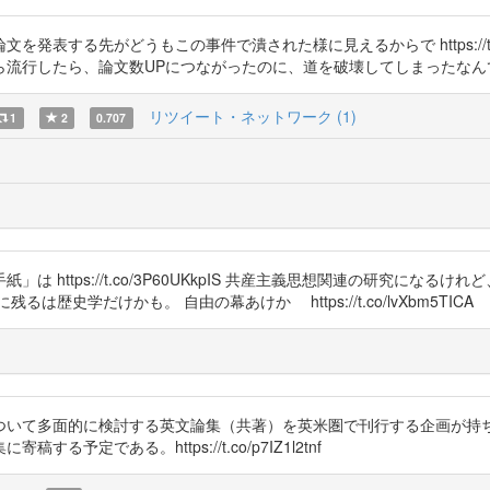
表する先がどうもこの事件で潰された様に見えるからで https://t.co
ら、論文数UPにつながったのに、道を破壊してしまったなんて。 https:/
リツイート・ネットワーク (1)
1
2
0.707
https://t.co/3P60UKkpIS 共産主義思想関連の研究になる
史学だけかも。 自由の幕あけか https://t.co/lvXbm5TICA
ついて多面的に検討する英文論集（共著）を英米圏で刊行する企画が持
定である。https://t.co/p7IZ1l2tnf