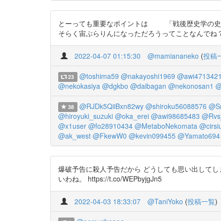
とーっても重要なポイントは 「戦後歴史学の史学史的研
そらく宙ぶらりんになっただろうってことなんでね？ https:/
2022-04-07 01:15:30
@mamiananeko
(
投稿
@toshima59
@nakayoshi1969
@awi471342
23
@nekokasiya
@dgkbo
@daibagan
@nekonosan1
@
@RJDk5QiiBxn82wy
@shiroku56088576
@Sn
38
@hiroyuki_suzuki
@oka_erei
@awi98685483
@Rvs
@x1user
@fo28910434
@MetaboNekomata
@cirsi
@ak_west
@FkewW0
@kevin099455
@Yamato694
爆破予告に殺人予告だから どうしても思い出してしまう。 
いわね。 https://t.co/WEPbyjgJn5
2022-04-03 18:33:07
@TaniYoko
(
投稿一覧
)