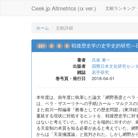
Ceek.jp Altmetrics (α ver.)
文献ランキング
ホーム
文献詳細
戦後歴史学の史学史的研究―
221
0
0
0
著者
呉座 勇一
出版者
国際日本文化研究セン
雑誌
若手研究
巻号頁・発行日
2018-04-01
本年度は、前年度に執筆した論文「網野善彦とベラ
は、ベラ・ザスーリチへの手紙(カール・マルクス
また前川一郎編著『教養としての歴史問題』(東洋
蔓延する現状に対処するヒントを、戦後歴史学に対
はないと考えていた。そのことを端的に示すのが、
る天皇制の本質を知る必要があると考えていた。網
からは「天皇擁護論」と批判された。しかし網野か