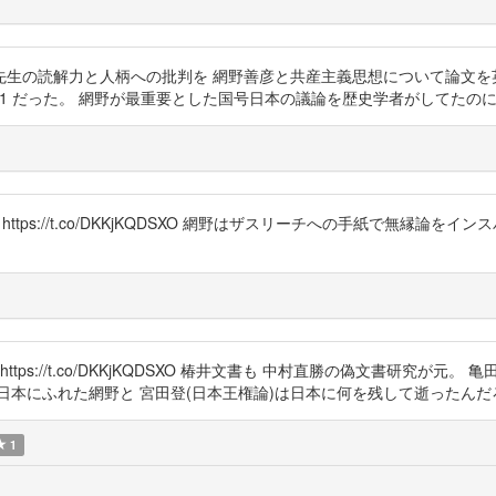
力と人柄への批判を 網野善彦と共産主義思想について論文を英文で発表する処だっ
Epd1 だった。 網野が最重要とした国号日本の議論を歴史学者がしてたのに。 https:
https://t.co/DKKjKQDSXO 網野はザスリーチへの手紙で無縁論
ps://t.co/DKKjKQDSXO 椿井文書も 中村直勝の偽文書研究が
れた網野と 宮田登(日本王権論)は日本に何を残して逝ったんだろう? https:
1