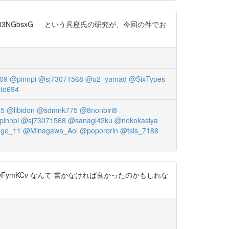
483NGbsxG という呉座氏の研究が、今回の件でお
09
@pinnpi
@sj73071568
@u2_yamad
@SixTypes
to694
15
@libidon
@sdmnk775
@8nonbiri8
innpi
@sj73071568
@sanagi42ku
@nekokasiya
ge_11
@Minagawa_Aoi
@popororin
@tsls_7188
wFymKCv なんて 書かなければ良かったのかもしれな