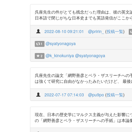
呉座先生の件がとても残念だった理由は、彼の英文論文を発
日本語で閉じがちな日本史までも英語発信がここから流行した
2022-08-10 09:21:01
@pririn_
(
投稿一覧
)
@syatyonagoya
1
@k_kinokuniya
@syatyonagoya
2
呉座先生の論文「網野善彦とベラ・ザスリーチへの手紙」は 
は強くて研究に自由がなかったみたいだけど、 最後に残るは歴
2022-07-17 07:14:03
@pu9po
(
投稿一覧
)
現在、日本の歴史学にマルクス主義が与えた影響に
の「網野善彦とベラ・ザスリーチへの手紙」は本論集に寄稿する予