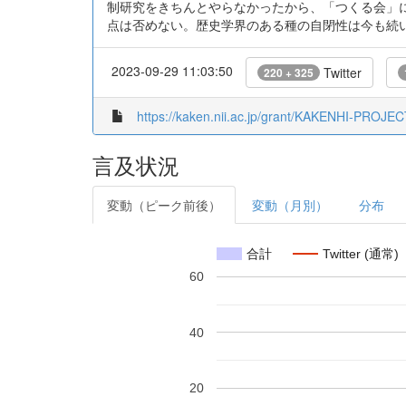
制研究をきちんとやらなかったから、「つくる会」
点は否めない。歴史学界のある種の自閉性は今も続
2023-09-29 11:03:50
Twitter
220 + 325
https://kaken.nii.ac.jp/grant/KAKENHI-PROJE
言及状況
変動（ピーク前後）
変動（月別）
分布
合計
Twitter (通常)
60
40
20