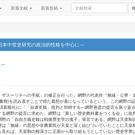
新着文献
新着投稿
日本中世史研究の政治的性格を中心に―
ター
・ザスーリチへの手紙」の修正を行った。網野の代表作『無縁・公界・
の書簡)を読み直すことで得た着想が基になっているという。この網野の
経済新報社)に「「自虐史観」批判と対峙する―網野善彦の提言を振り返
する網野の提言に求めた。網野は「新しい歴史教科書をつくる会」に批
網野の「自由主義史観は戦後歴史学の鬼子」発言である。網野は天皇制反
野は「無縁」の思想や非農業民が天皇と深く結びついていたことに天皇
ら見れば、天皇制の根深さに正面から取り組もうとしていない歴史学界は