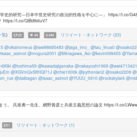
究―日本中世史研究の政治的性格を中心に―」 https://t.co/G
/t.co/QlBdtk6uV7
一覧
)
リツイート・ネットワーク (23)
23
44
0.440
15
@oikairomeus
@awi98685483
@jaga_imo_
@tau_linus0
@osako22
isaac_asimot
@mogura2001
@Minagawa_Aoi
@kevin099455
@Yama
6Kiki
@toshima59
@kawadajigenaka
@nakayoshi1969
@awi471342
juEm
@XGVmQvSlfHQl71J
@chie1000k
@pythonian2
@osako2209
@p
um_rue
@daibagan
@isaac_asimot
@YUUU_0910
@rockskylark
@mid
呉座勇一先生、網野善彦と共産主義思想の論文 https://t.co/LWw
リツイート・ネットワーク (1)
1