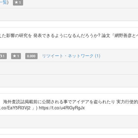
一覧
)
1
た影響の研究を 発表できるようになるんだろうか? 論文『網野善彦
リツイート・ネットワーク (1)
1
1
0.000
 海外査読誌掲載前に公開される事でアイデアを盗られたり 実力行使的
Rl3Vj2 」) https://t.co/u4RlGyRgJx