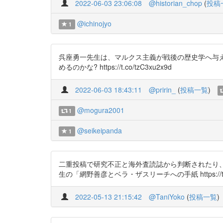
2022-06-03 23:06:08
@historian_chop
(
投稿
@ichinojyo
1
呉座勇一先生は、マルクス主義が戦後の歴史学へ与え
めるのかな? https://t.co/tzC3xu2x9d
2022-06-03 18:43:11
@pririn_
(
投稿一覧
)
@mogura2001
1
@seikeipanda
1
二重投稿で研究不正と海外査読誌から判断されたり、
生の「網野善彦とベラ・ザスリーチへの手紙 https://t.co/EaY5
2022-05-13 21:15:42
@TaniYoko
(
投稿一覧
)