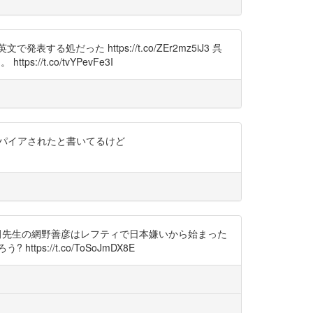
た https://t.co/ZEr2mz5iJ3 呉
//t.co/tvYPevFe3I
をインスパイアされたと書いてるけど
元。 亀田先生の網野善彦はレフティで日本嫌いから始まった
//t.co/ToSoJmDX8E