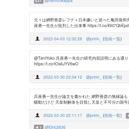
@nemurikappa
1
元々は網野善彦レフティ日本嫌いと述べた亀田俊和先生の読解
座勇一先生が批判した出来事 https://t.co/Kfd7Qb
2022-04-03 12:32:28
@pririn_
(
投稿一覧
)
@TaniYoko 呉座勇一先生の研究内容説明にある通り 
https://t.co/tOs6JYV5wO
2022-03-30 22:34:12
@pririn_
(
投稿一覧
)
呉座勇一先生が論文を書かれた 網野善彦の無縁論も htt
騒動だけど 天皇制解体を目指し天皇と不可分の国号日本にふ
2022-03-30 22:11:17
@pririn_
(
投稿一覧
)
@Elric2636
1