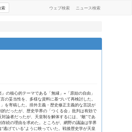
検索
ウェブ検索
ニュース検索
楽』の核心的テーマである「無縁」=「原始の自由」
証言の妥当性を、多様な資料に基づいて再検討した。
る」を寄稿した。排外主義・歴史修正主義的な言説が
判的だったが、歴史学界の「つくる会」批判は有効で
対論者だったが、天皇制を解体するには、“敵”であ
制存続の理由を求めた。ところが、網野の議論は学界
“逃げている”ように映っていた。戦後歴史学が天皇