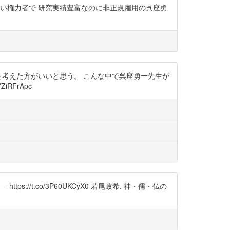
い権力者で 研究実績豊富なのに非正規雇用の呉座勇
を考えた方がいいと思う。 こんな中で呉座勇一先生が
iRFrApc
t.co/3P60UKCyX0 若尾政希. 神・儒・仏の