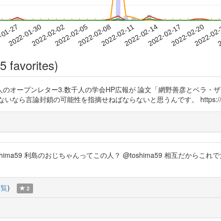
2022-02-17
2022-02-20
2022-02
-01-27
2
2022-01-30
2022-02-02
2022-02-05
2022-02-08
2022-02-11
2022-02-14
5 favorites)
オープンレター3.数千人の学会HP広報が 論文「網野善彦とベラ・ザスーリチへの手紙
言論封鎖の可能性を指摘せねばならないと思うんです。 https://t.co/8
IU @toshima59 利島のおじちゃんってこの人？ @toshima59 相互だからこれで大
一覧
)
2