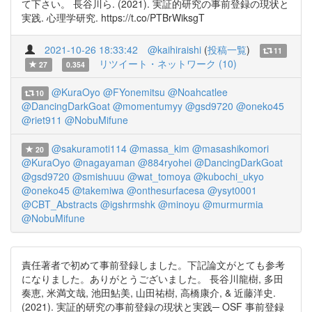
て下さい。 長谷川ら. (2021). 実証的研究の事前登録の現状と
実践. 心理学研究. https://t.co/PTBrWiksgT
2021-10-26 18:33:42
@kaihiraishi
(
投稿一覧
)
11
リツイート・ネットワーク (10)
27
0.354
@KuraOyo
@FYonemitsu
@Noahcatlee
10
@DancingDarkGoat
@momentumyy
@gsd9720
@oneko45
@riet911
@NobuMifune
@sakuramoti114
@massa_kim
@masashikomori
20
@KuraOyo
@nagayaman
@884ryohei
@DancingDarkGoat
@gsd9720
@smishuuu
@wat_tomoya
@kubochi_ukyo
@oneko45
@takemiwa
@onthesurfacesa
@ysyt0001
@CBT_Abstracts
@igshrmshk
@minoyu
@murmurmia
@NobuMifune
責任著者で初めて事前登録しました。下記論文がとても参考
になりました。ありがとうございました。 長谷川龍樹, 多田
奏恵, 米満文哉, 池田鮎美, 山田祐樹, 高橋康介, & 近藤洋史.
(2021). 実証的研究の事前登録の現状と実践─ OSF 事前登録