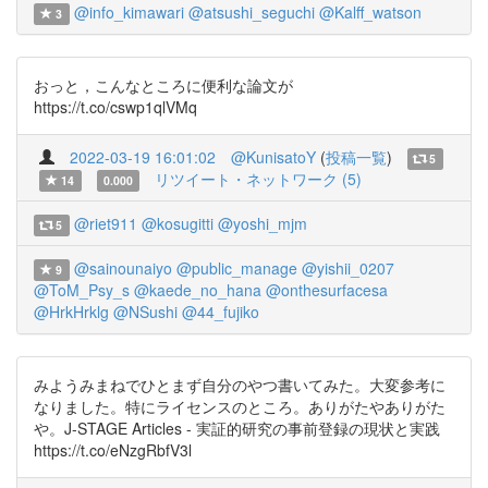
@info_kimawari
@atsushi_seguchi
@Kalff_watson
3
おっと，こんなところに便利な論文が
https://t.co/cswp1qlVMq
2022-03-19 16:01:02
@KunisatoY
(
投稿一覧
)
5
リツイート・ネットワーク (5)
14
0.000
@riet911
@kosugitti
@yoshi_mjm
5
@sainounaiyo
@public_manage
@yishii_0207
9
@ToM_Psy_s
@kaede_no_hana
@onthesurfacesa
@HrkHrklg
@NSushi
@44_fujiko
みようみまねでひとまず自分のやつ書いてみた。大変参考に
なりました。特にライセンスのところ。ありがたやありがた
や。J-STAGE Articles - 実証的研究の事前登録の現状と実践
https://t.co/eNzgRbfV3l