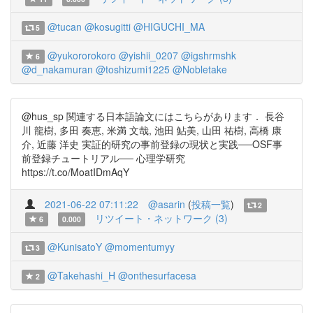
@tucan
@kosugitti
@HIGUCHI_MA
5
@yukororokoro
@yishii_0207
@igshrmshk
6
@d_nakamuran
@toshizumi1225
@Nobletake
@hus_sp 関連する日本語論文にはこちらがあります． 長谷
川 龍樹, 多田 奏恵, 米満 文哉, 池田 鮎美, 山田 祐樹, 高橋 康
介, 近藤 洋史 実証的研究の事前登録の現状と実践──OSF事
前登録チュートリアル── 心理学研究
https://t.co/MoatIDmAqY
2021-06-22 07:11:22
@asarin
(
投稿一覧
)
2
リツイート・ネットワーク (3)
6
0.000
@KunisatoY
@momentumyy
3
@Takehashi_H
@onthesurfacesa
2