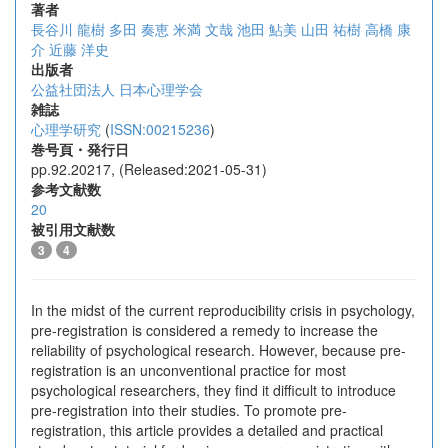
著者
長谷川 龍樹
多田 奏恵
米満 文哉
池田 鮎美
山田 祐樹
高橋 康
介
近藤 洋史
出版者
公益社団法人 日本心理学会
雑誌
心理学研究
(
ISSN:00215236
)
巻号頁・発行日
pp.92.20217, (Released:2021-05-31)
参考文献数
20
被引用文献数
3
4
In the midst of the current reproducibility crisis in psychology,
pre-registration is considered a remedy to increase the
reliability of psychological research. However, because pre-
registration is an unconventional practice for most
psychological researchers, they find it difficult to introduce
pre-registration into their studies. To promote pre-
registration, this article provides a detailed and practical