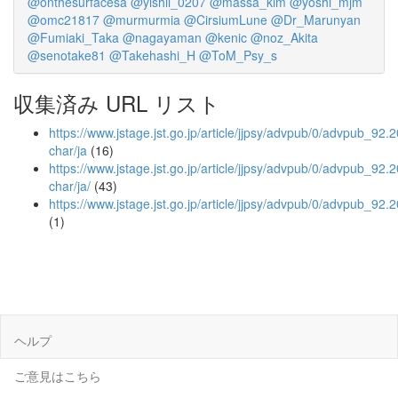
@onthesurfacesa
@yishii_0207
@massa_kim
@yoshi_mjm
@omc21817
@murmurmia
@CirsiumLune
@Dr_Marunyan
@Fumiaki_Taka
@nagayaman
@kenic
@noz_Akita
@senotake81
@Takehashi_H
@ToM_Psy_s
収集済み URL リスト
https://www.jstage.jst.go.jp/article/jjpsy/advpub/0/advpub_92.2
char/ja
(16)
https://www.jstage.jst.go.jp/article/jjpsy/advpub/0/advpub_92.2
char/ja/
(43)
https://www.jstage.jst.go.jp/article/jjpsy/advpub/0/advpub_92.
(1)
ヘルプ
ご意見はこちら