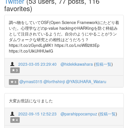
Twitter
(53 users, 77 posts, 116
favorites)
調べ物をしていてOSF(Open Science Framework)にたどり着
いた。心理学などのp-value hackingやHARKingを防ぐ枠組み
として注目されているようだ。自分のようにやることがラン
ダムウォークな研究との相性はどうだろう？
https://t.co/zGyndLgMK1 https://t.co/LnoWB283Ep
https://t.co/UikUHHUwIG
2023-03-05 23:29:40
@hidekikawahara
(
投稿一覧
)
3
@ymas0315
@forthshinji
@YASUHARA_Wataru
3
大変お世話になりました
2022-09-15 12:52:23
@parahippocampuz
(
投稿一覧
)
4