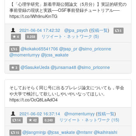
【「心理学研究」新着早期公開論文（5月分）】実証的研究の
事前登録の現状と実践──OSF事前登録チュートリアル──
https://t.co/iWh9nuKmTG
2021-06-04 17:42:32
@jpa_psych
(
投稿一覧
)
5
リツイート・ネットワーク (5)
4
0.258
@kokako65541706
@jssp_pr
@simo_priconne
5
@momentumyy
@jcss_wakate
@SasukeUeda
@junsama48
@simo_priconne
3
そしておそらく同じ号に出るプレレジ論文についても，学会
や大学で検討して欲しいしやいやいなってほしい。
https://t.co/OcQ8LaAdO4
2021-06-02 16:37:14
@momentumyy
(
投稿一覧
)
リツイート・ネットワーク (15)
14
42
0.240
@jiangminjp
@jcss_wakate
@mtsmr
@kaihiraishi
15