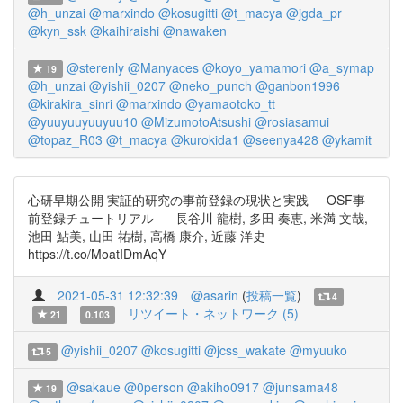
@h_unzai
@marxindo
@kosugitti
@t_macya
@jgda_pr
@kyn_ssk
@kaihiraishi
@nawaken
@sterenly
@Manyaces
@koyo_yamamori
@a_symap
19
@h_unzai
@yishii_0207
@neko_punch
@ganbon1996
@kirakira_sinri
@marxindo
@yamaotoko_tt
@yuuyuuyuuyuu10
@MizumotoAtsushi
@rosiasamui
@topaz_R03
@t_macya
@kurokida1
@seenya428
@ykamit
心研早期公開 実証的研究の事前登録の現状と実践──OSF事
前登録チュートリアル── 長谷川 龍樹, 多田 奏恵, 米満 文哉,
池田 鮎美, 山田 祐樹, 高橋 康介, 近藤 洋史
https://t.co/MoatIDmAqY
2021-05-31 12:32:39
@asarin
(
投稿一覧
)
4
リツイート・ネットワーク (5)
21
0.103
@yishii_0207
@kosugitti
@jcss_wakate
@myuuko
5
@sakaue
@0person
@akiho0917
@junsama48
19