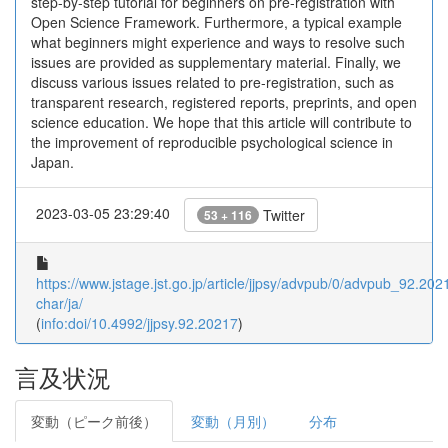
step-by-step tutorial for beginners on pre-registration with
Open Science Framework. Furthermore, a typical example
what beginners might experience and ways to resolve such
issues are provided as supplementary material. Finally, we
discuss various issues related to pre-registration, such as
transparent research, registered reports, preprints, and open
science education. We hope that this article will contribute to
the improvement of reproducible psychological science in
Japan.
2023-03-05 23:29:40
Twitter
53 + 116
https://www.jstage.jst.go.jp/article/jjpsy/advpub/0/advpub_92.2021
char/ja/
(
info:doi/10.4992/jjpsy.92.20217
)
言及状況
変動（ピーク前後）
変動（月別）
分布