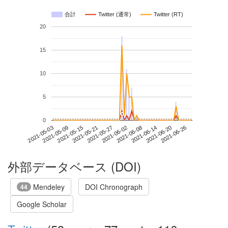
合計
Twitter (通常)
Twitter (RT)
20
15
10
5
*
*
0
2021-06-20
2021-05-03
2021-05-21
2021-06-08
2021-06-26
2021-05-09
2021-05-27
2021-06-14
2021-05-15
2021-06-02
外部データベース (DOI)
Mendeley
DOI Chronograph
44
Google Scholar