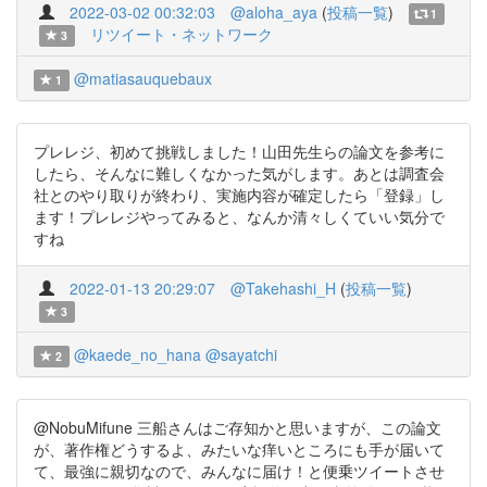
2022-03-02 00:32:03
@aloha_aya
(
投稿一覧
)
1
リツイート・ネットワーク
3
@matiasauquebaux
1
プレレジ、初めて挑戦しました！山田先生らの論文を参考に
したら、そんなに難しくなかった気がします。あとは調査会
社とのやり取りが終わり、実施内容が確定したら「登録」し
ます！プレレジやってみると、なんか清々しくていい気分で
すね
2022-01-13 20:29:07
@Takehashi_H
(
投稿一覧
)
3
@kaede_no_hana
@sayatchi
2
@NobuMifune 三船さんはご存知かと思いますが、この論文
が、著作権どうするよ、みたいな痒いところにも手が届いて
て、最強に親切なので、みんなに届け！と便乗ツイートさせ