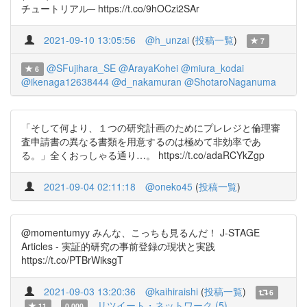
チュートリアル─ https://t.co/9hOCzi2SAr
2021-09-10 13:05:56
@h_unzai
(
投稿一覧
)
7
@SFujihara_SE
@ArayaKohei
@miura_kodai
6
@ikenaga12638444
@d_nakamuran
@ShotaroNaganuma
「そして何より、１つの研究計画のためにプレレジと倫理審
査申請書の異なる書類を用意するのは極めて非効率であ
る。」全くおっしゃる通り…。 https://t.co/adaRCYkZgp
2021-09-04 02:11:18
@oneko45
(
投稿一覧
)
@momentumyy みんな、こっちも見るんだ！ J-STAGE
Articles - 実証的研究の事前登録の現状と実践
https://t.co/PTBrWiksgT
2021-09-03 13:20:36
@kaihiraishi
(
投稿一覧
)
6
リツイート・ネットワーク (5)
11
0.000