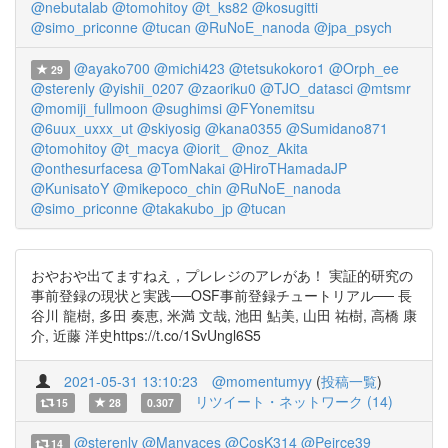
@nebutalab
@tomohitoy
@t_ks82
@kosugitti
@simo_priconne
@tucan
@RuNoE_nanoda
@jpa_psych
@ayako700
@michi423
@tetsukokoro1
@Orph_ee
29
@sterenly
@yishii_0207
@zaoriku0
@TJO_datasci
@mtsmr
@momiji_fullmoon
@sughimsi
@FYonemitsu
@6uux_uxxx_ut
@skiyosig
@kana0355
@Sumidano871
@tomohitoy
@t_macya
@iorit_
@noz_Akita
@onthesurfacesa
@TomNakai
@HiroTHamadaJP
@KunisatoY
@mikepoco_chin
@RuNoE_nanoda
@simo_priconne
@takakubo_jp
@tucan
おやおや出てますねえ，プレレジのアレがあ！ 実証的研究の
事前登録の現状と実践──OSF事前登録チュートリアル── 長
谷川 龍樹, 多田 奏恵, 米満 文哉, 池田 鮎美, 山田 祐樹, 高橋 康
介, 近藤 洋史https://t.co/1SvUngl6S5
2021-05-31 13:10:23
@momentumyy
(
投稿一覧
)
リツイート・ネットワーク (14)
15
28
0.307
@sterenly
@Manyaces
@CosK314
@Peirce39
14