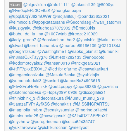
@higevision
@rate11111
@takoshi139
@8000yo
312
@Rve0cpERz3OE6aK
@hongkonpapa
@6pqBUqYJ62mUW9r
@mojahitsuji
@panda3652021
@elmnicola
@apojikatatusans
@Secondaeg
@wari_satomin
@kuzigyaku
@bluehea67072992
@Ernie33Ns
@bubu_de_la_ma
@1007wtnb
@freeze210929
@lady_green7
@Booskachan_Ver2
@yunishio
@kaku_neko
@sivad
@beret_hanamizu
@maroon89166109
@3210134J
@rough12soul
@WastingtimeT
@naoko_pianist
@fumuniki
@n8nssQJkFayyg76
@Littlet07282133
@enooooto
@kodomotoyaku2
@tansan0916
@trickgear2021
@4tFF7pkxEBXVtL7
@ed1b1efarme
@esawakarikari
@megaminosizuku
@MasutaRanka
@kyuhidajin
@yumenotuduki3
@kasiori
@JamesBo34903615
@FtwSErpHrRlmzkE
@pet4puppy
@upa89385
@guzeisha
@Sotomonodesu
@Flopsy29910906
@diccogiale21
@thinkthink_3
@decomakura
@Mumu_mumu_276
@3amzaFVP1AyfXSS
@donakiti1
@MISSINGPARTS3
@magnolia_rubra
@seaskysunstar
@morinotoritachi
@matsuneko25
@hawaigasuki
@K3ib4DZT3PPEpXT
@myzhmw
@peregrineman
@setsu62435747
@yukitarowww
@pichikurochan
@meltypot