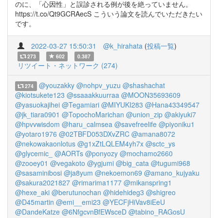
のに、「心因性」と誤診される例が後を絶っていません。
https://t.co/Qt9GCRAecS こういう論文を読んでいただきたい
です。
2022-03-27 15:50:31
@k_hirahata
(
投稿一覧
)
273
602
0.387
リツイート・ネットワーク (274)
@youzakky
@nohpv_yuzu
@shashachat
274
@kiotsukete123
@ssaaakkuurraa
@MOON35693609
@yasuokajihei
@Tegamiari
@MIYUKI283
@Hana43349547
@jk_tiara0901
@TopochoMarichan
@union_zip
@akiyuki7
@hpvvwisdom
@haru_calmsea
@savefreelife
@piyoniku1
@yotaro1976
@02TBFD053DXvZRC
@amana8072
@nekowakaonlotus
@g1xZtLQLEM4yh7x
@sctc_ys
@glycemic_
@AORTs
@ponyozy
@mochamo2660
@zooey01
@vegakoto
@ygjumi
@big_cata
@tugumi968
@sasaminibosi
@ja8yum
@nekoemon69
@amano_kujyaku
@sakura2021827
@rimarima1177
@mikanspring1
@hexe_aki
@berutunochan
@hidehideg3
@shigreo
@D45martin
@emi__emi23
@YECFjHiVav8iEeU
@DandeKatze
@6NfgcvnBfEWsceD
@tabino_RAGosU