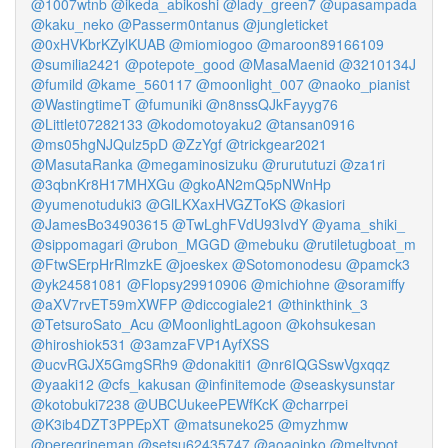
@1007wtnb
@ikeda_abikoshi
@lady_green7
@upasampada
@kaku_neko
@Passerm0ntanus
@jungleticket
@0xHVKbrKZylKUAB
@miomiogoo
@maroon89166109
@sumilia2421
@potepote_good
@MasaMaenid
@3210134J
@fumild
@kame_560117
@moonlight_007
@naoko_pianist
@WastingtimeT
@fumuniki
@n8nssQJkFayyg76
@Littlet07282133
@kodomotoyaku2
@tansan0916
@ms05hgNJQulz5pD
@ZzYgf
@trickgear2021
@MasutaRanka
@megaminosizuku
@rurututuzi
@za1ri
@3qbnKr8H17MHXGu
@gkoAN2mQ5pNWnHp
@yumenotuduki3
@GlLKXaxHVGZToKS
@kasiori
@JamesBo34903615
@TwLghFVdU93IvdY
@yama_shiki_
@sippomagari
@rubon_MGGD
@mebuku
@rutiletugboat_m
@FtwSErpHrRlmzkE
@joeskex
@Sotomonodesu
@pamck3
@yk24581081
@Flopsy29910906
@michiohne
@soramiffy
@aXV7rvET59mXWFP
@diccogiale21
@thinkthink_3
@TetsuroSato_Acu
@MoonlightLagoon
@kohsukesan
@hiroshiok531
@3amzaFVP1AyfXSS
@ucvRGJX5GmgSRh9
@donakiti1
@nr6IQGSswVgxqqz
@yaaki12
@cfs_kakusan
@infinitemode
@seaskysunstar
@kotobuki7238
@UBCUukeePEWfKcK
@charrpei
@K3ib4DZT3PPEpXT
@matsuneko25
@myzhmw
@peregrineman
@setsu62435747
@aoaoinko
@meltypot