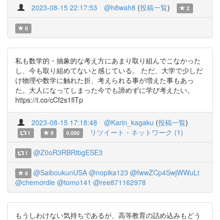
2023-08-15 22:17:53
@h8wah8
(
投稿一覧
)
2
0
私も数学的・抽象的な考え方にあまり取り組んでこなかった
し、今も取り組めてないと感じている。 ただ、大学で少しだ
け物理や数学に触れた折、考えられる事が増えた事もあっ
た。大人になってしまった今でも諦めずに学び考えたい。
https://t.co/cCf2s1flTp
2023-08-15 17:18:48
@Karin_kagaku
(
投稿一覧
)
リツイート・ネットワーク (1)
1
9
0.000
@Z0oR3RBRtbgESE3
1
@SaiboukunUSA
@nopika123
@fwwZCp4SwjWWuLt
6
@chemordie
@tomo141
@ree871162978
もうしわけない気持ちであるが、高等教育の詰め込みもどう