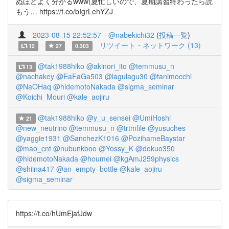
ぬほどよく分かるwww(夏忙しいので、夏期講習終わったら読
もう… https://t.co/bIgrLehYZJ
2023-08-15 22:52:57
@nabekichi32
(
投稿一覧
)
リツイート・ネットワーク (13)
12
27
0.303
@tak1988hiko
@akinori_ito
@temmusu_n
13
@nachakey
@EaFaGa503
@lagulagu30
@tanimocchi
@NaOHaq
@hidemotoNakada
@sigma_seminar
@Koichi_Mouri
@kale_aojiru
@tak1988hiko
@y_u_sensei
@UmiHoshi
21
@new_neutrino
@temmusu_n
@trtmfile
@yusuches
@yaggie1931
@SanchezK1016
@PozihameBaystar
@mao_cnt
@nubunkboo
@Yossy_K
@dokuo350
@hidemotoNakada
@houmei
@kgAmJ259physics
@shiina417
@an_empty_bottle
@kale_aojiru
@sigma_seminar
https://t.co/hUmEjafJdw