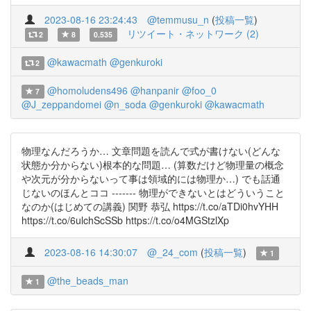
2023-08-16 23:24:43
@temmusu_n
(
投稿一覧
)
リツイート・ネットワーク (2)
2
8
0.535
@kawacmath
@genkuroki
2
@homoludens496
@hanpanir
@foo_0
7
@J_zeppandomei
@n_soda
@genkuroki
@kawacmath
物理なんだろうか… 文章問題を読んで式が書けない(どんな
状態か分からない)根本的な問題… (算数だけど物理量の概念
や次元が分からないって事は領域的には物理か…) でも話通
じないのほんとココ ------- 物理ができないとはどういうこと
なのか(はじめての講義) 関野 恭弘 https://t.co/aTDi0hvYHH
https://t.co/6ulchScSSb https://t.co/o4MGStzlXp
2023-08-16 14:30:07
@_24_com
(
投稿一覧
)
1
@the_beads_man
1