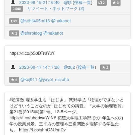
2023-08-18 21:16:40
@fjt
(
投稿一覧
)
2
3
リツイート・ネットワーク (2)
0.500
@kohji405mi16
@nakanot
2
@shiroidog
@nakanot
2
https://t.co/pS0DTr6YuY
2023-08-17 14:17:28
@zu2
(
投稿一覧
)
2
@koj911
@yayoi_mizuha
2
#超算数 理系学生も「はじき」 関野恭弘「物理ができないと
はどういうことなのか: はじめての講義」『大学の物理教育』
第21巻(2015年)第1号、12-5ページ。
https://t.co/uhqdwaWINP 拓殖大学理工学部での1年生への力
学の授業風景。三平方の定理や三角関数を理解する学生た
ち。 https://t.co/xhnO3UhnDv