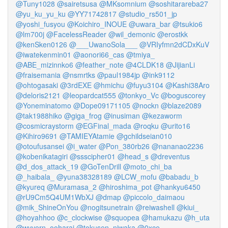
@Tuny1028
@sairetsusa
@MKsomnium
@soshitarareba27
@yu_ku_yu_ku
@YY71742817
@studio_rs501_jp
@yoshi_fusyou
@Koichiro_INOUE
@uwara_bar
@tsukio6
@lm700j
@FacelessReader
@wil_demonic
@erostkk
@kenSken0126
@___UwanoSola___
@VRIyfmn2dCDxKuV
@iwatekenmin01
@aonori66_cas
@tmiya_
@ABE_mizinnko6
@feather_note
@4CLDK18
@JijianLi
@fraisemania
@nsmrtks
@paul1984jp
@ink9112
@ohtogasaki
@3rdEXE
@hmichu
@fuyu3104
@Kashi38Aro
@deloris2121
@leopardcat555
@tonkyo_Vc
@boguscorey
@Yoneminatomo
@Dope09171105
@nockn
@blaze2089
@tak1988hiko
@giga_frog
@inusiman
@kezaworm
@cosmicraystorm
@EGFinal_mada
@roqku
@urito16
@Kihiro9691
@TAMIEYAtamie
@gchildseian010
@otoufusansei
@i_water
@Pon_380rb26
@nananao2236
@kobenikatagiri
@ssscipher01
@head_s
@dreventus
@d_dos_attack_19
@GoTenDrill
@moto_chi_ba
@_haibala_
@yuna38328189
@LCW_mofu
@babadu_b
@kyureq
@Muramasa_2
@hiroshima_pot
@hankyu6450
@rU9Cm5Q4UM1WbXJ
@dmap
@piccolo_daimaou
@mik_ShineOnYou
@nogitsunetrain
@reiwashell
@kiui_
@hoyahhoo
@c_clockwise
@squopea
@hamukazu
@h_uta
@wyvern_ooharai
@tokusen_niwaka
@0xce