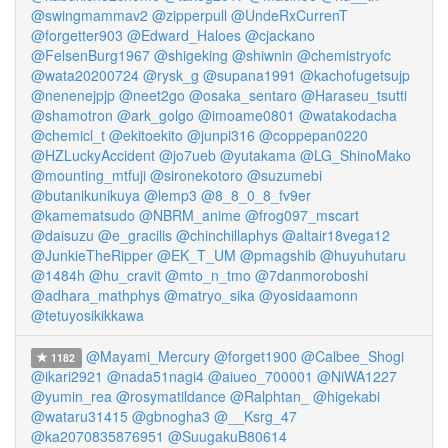
@swingmammav2
@zipperpull
@UndeRxCurrenT
@forgetter903
@Edward_Haloes
@cjackano
@FelsenBurg1967
@shigeking
@shiwnin
@chemistryofc
@wata20200724
@rysk_g
@supana1991
@kachofugetsujp
@nenenejpjp
@neet2go
@osaka_sentaro
@Haraseu_tsutti
@shamotron
@ark_golgo
@imoame0801
@watakodacha
@chemicl_t
@ekitoekito
@junpi316
@coppepan0220
@HZLuckyAccident
@jo7ueb
@yutakama
@LG_ShinoMako
@mounting_mtfuji
@sironekotoro
@suzumebi
@butanikunikuya
@lemp3
@8_8_0_8_fv9er
@kamematsudo
@NBRM_anime
@frog097_mscart
@daisuzu
@e_gracilis
@chinchillaphys
@altair18vega12
@JunkieTheRipper
@EK_T_UM
@pmagshib
@huyuhutaru
@1484h
@hu_cravit
@mto_n_tmo
@7danmoroboshi
@adhara_mathphys
@matryo_sika
@yosidaamonn
@tetuyosikikkawa
@Mayami_Mercury
@forget1900
@Calbee_Shogi
1182
@ikari2921
@nada51nagi4
@aiueo_700001
@NiWA1227
@yumin_rea
@rosymatildance
@Ralphtan_
@higekabi
@wataru31415
@gbnogha3
@__Ksrg_47
@ka2070835876951
@SuugakuB80614