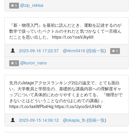
@zip_rekisa
1
『新・物理入門』を最初に読んだとき、運動を記述するのが
数学で扱っていたベクトルのそれだと気づかなくて一旦積ん
だことを思い出した。 https://t.co/1oaVJky6It
2023-09-16 17:22:37
@rkrm0416
(
投稿一覧
)
1
@kuron_nano
1
先月のJstageアクセスランキング2位の論文で、とても面白
い。大学教員と学部生の、基礎的な講義内容への理解度ギャ
ップについて具体的にわかりやすくまとめてる。 『物理がで
きないとはどういうことなのか(はじめての講義) 』
https://t.co/ta4WPb4Hqj https://t.co/UycoSnUH4N
2023-09-15 14:06:12
@okapia_fb
(
投稿一覧
)