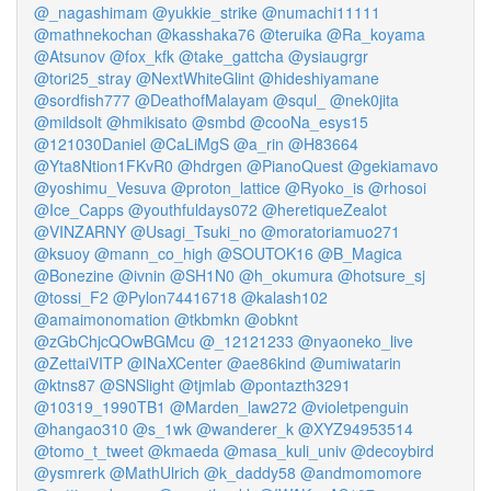
@_nagashimam
@yukkie_strike
@numachi11111
@mathnekochan
@kasshaka76
@teruika
@Ra_koyama
@Atsunov
@fox_kfk
@take_gattcha
@ysiaugrgr
@tori25_stray
@NextWhiteGlint
@hideshiyamane
@sordfish777
@DeathofMalayam
@squl_
@nek0jita
@mildsolt
@hmikisato
@smbd
@cooNa_esys15
@121030Daniel
@CaLiMgS
@a_rin
@H83664
@Yta8Ntion1FKvR0
@hdrgen
@PianoQuest
@gekiamavo
@yoshimu_Vesuva
@proton_lattice
@Ryoko_is
@rhosoi
@Ice_Capps
@youthfuldays072
@heretiqueZealot
@VINZARNY
@Usagi_Tsuki_no
@moratoriamuo271
@ksuoy
@mann_co_high
@SOUTOK16
@B_Magica
@Bonezine
@ivnin
@SH1N0
@h_okumura
@hotsure_sj
@tossi_F2
@Pylon74416718
@kalash102
@amaimonomation
@tkbmkn
@obknt
@zGbChjcQOwBGMcu
@_12121233
@nyaoneko_live
@ZettaiVITP
@INaXCenter
@ae86kind
@umiwatarin
@ktns87
@SNSlight
@tjmlab
@pontazth3291
@10319_1990TB1
@Marden_law272
@violetpenguin
@hangao310
@s_1wk
@wanderer_k
@XYZ94953514
@tomo_t_tweet
@kmaeda
@masa_kuli_univ
@decoybird
@ysmrerk
@MathUlrich
@k_daddy58
@andmomomore