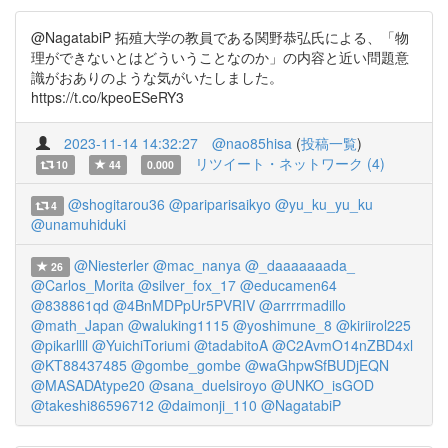
@NagatabiP 拓殖大学の教員である関野恭弘氏による、「物
理ができないとはどういうことなのか」の内容と近い問題意
識がおありのような気がいたしました。
https://t.co/kpeoESeRY3
2023-11-14 14:32:27
@nao85hisa
(
投稿一覧
)
リツイート・ネットワーク (4)
10
44
0.000
@shogitarou36
@pariparisaikyo
@yu_ku_yu_ku
4
@unamuhiduki
@Niesterler
@mac_nanya
@_daaaaaaada_
26
@Carlos_Morita
@silver_fox_17
@educamen64
@838861qd
@4BnMDPpUr5PVRIV
@arrrrmadillo
@math_Japan
@waluking1115
@yoshimune_8
@kiriirol225
@pikarllll
@YuichiToriumi
@tadabitoA
@C2AvmO14nZBD4xl
@KT88437485
@gombe_gombe
@waGhpwSfBUDjEQN
@MASADAtype20
@sana_duelsiroyo
@UNKO_isGOD
@takeshi86596712
@daimonji_110
@NagatabiP