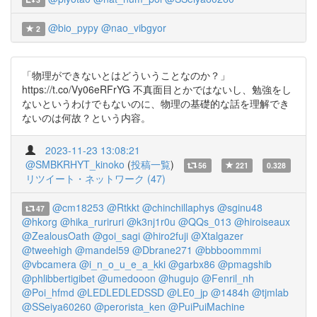
@bio_pypy
@nao_vibgyor
2
「物理ができないとはどういうことなのか？」
https://t.co/Vy06eRFrYG 不真面目とかではないし、勉強をし
ないというわけでもないのに、物理の基礎的な話を理解でき
ないのは何故？という内容。
2023-11-23 13:08:21
@SMBKRHYT_kinoko
(
投稿一覧
)
56
221
0.328
リツイート・ネットワーク (47)
@cm18253
@Rtkkt
@chinchillaphys
@sginu48
47
@hkorg
@hika_ruriruri
@k3nj1r0u
@QQs_013
@hiroiseaux
@ZealousOath
@goi_sagi
@hiro2fuji
@Xtalgazer
@tweehigh
@mandel59
@Dbrane271
@bbboommmi
@vbcamera
@i_n_o_u_e_a_kki
@garbx86
@pmagshib
@phlibbertigibet
@umedooon
@hugujo
@Fenril_nh
@Poi_hfmd
@LEDLEDLEDSSD
@LE0_jp
@1484h
@tjmlab
@SSeiya60260
@perorista_ken
@PuiPuiMachine