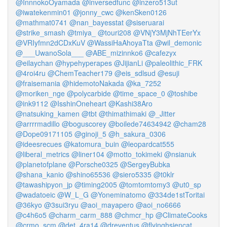
@InnnokoOyamada
@inversedfunc
@inzero513ut
@iwatekenmin01
@jonny_cwc
@kenSken0126
@mathmat0741
@nan_bayesstat
@siseruarai
@strike_smash
@tmiya_
@touri208
@VNjY3MjNhTEerYx
@VRIyfmn2dCDxKuV
@WassiHaAhoyaTta
@wil_demonic
@___UwanoSola___
@ABE_mizinnko6
@cafezyx
@eilaychan
@hypehyperapes
@JijianLi
@paleolithic_FRK
@4roi4ru
@ChemTeacher179
@eis_sdlsud
@esuji
@fraisemania
@hidemotoNakada
@ka_7252
@moriken_nge
@polycarbide
@time_space_0
@toshibe
@ink9112
@IsshinOneheart
@Kashi38Aro
@natsuking_kamen
@tbt
@thimathimaki
@_Jitter
@arrrrmadillo
@boguscorey
@boilede74634942
@cham28
@Dope09171105
@ginoji_5
@h_sakura_0306
@ideesrecues
@katomura_buin
@leopardcat555
@liberal_metrics
@liner104
@motto_tokimeki
@nsianuk
@planetofplane
@Porsche0325
@SergeyBubka
@shana_kanio
@shino65536
@siero5335
@t0klr
@tawashipyon_jp
@timing2005
@tomtomtomy3
@ut0_sp
@wadatoeic
@W_L_G
@Yoneminatomo
@334de1stToritai
@36kyo
@3sui3ryu
@aoi_mayapero
@aoi_no6666
@c4h6o5
@charm_carm_888
@chmcr_hp
@ClimateCooks
@crmo_scm
@det_4ra14
@dreventus
@flyinghsiencat