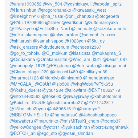
@ururu1999852
@viv_504
@yoshiokayuji
@abedai_spitz
@Hurusinbun
@jirogorohanako
@kawasaki_west
@limelight1916
@na_18sai
@oni_chan023
@otogebeta
@PALL19708090
@tsmer
@warikouri
@zuttomaroyaka
@19Valkyrie
@FujitaShu_Nard
@imomaty
@keizokuramoto
@mika_akamegane
@miss_proton
@servant_in_xxxx
@shitarush
@yamahisapoo
@1023yen
@5tu_dy
@ask_erasers
@drydeuterium
@echoes12367
@go_to_tohoku
@G_mokkun
@klasicista
@mukaijima_S
@OicSakana
@Onakamajiitai
@Who_am_I321
@beast_087
@monopoly_1978
@PBigdump
@Boh_wata
@chisuga_mai
@Cinon_otoge1220
@etecchi1480
@keilikeyou39
@marmot1123
@Mercivb
@miyamt0
@monetaraisan
@MYCALA_
@Q8Urf
@slb500
@vhqWeb0PvF5k65u
@Yoshu_duelist
@you1284
@allowfirm
@ENT10822179
@info18460563
@itokei00
@jawayjaway
@kabutotomoni
@Koichiro_INOUE
@soshitarareba27
@YY71742817
@15ice_chu2byou
@ak89681619
@barauyo2
@fBBTGMvfHSjt1Te
@hamatatsu0
@Johoshushupopo
@kawatteru
@marurinko
@misMiTsuKi_chem
@pomb37
@yellowCongee
@yotb11
@yukisachiran
@bcrc42nighthawk
@BOTCH_an
@ego_stb
@gyosei_shindan