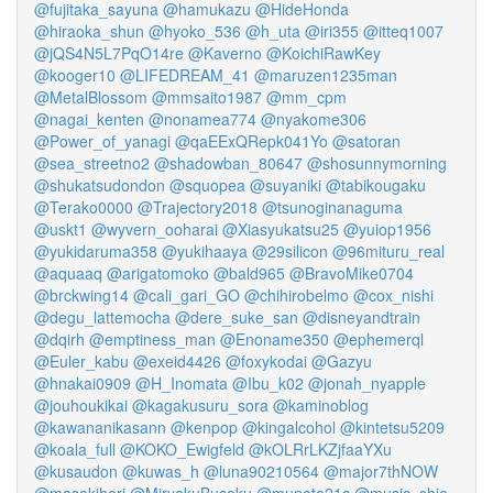
@fujitaka_sayuna
@hamukazu
@HideHonda
@hiraoka_shun
@hyoko_536
@h_uta
@iri355
@itteq1007
@jQS4N5L7PqO14re
@Kaverno
@KoichiRawKey
@kooger10
@LIFEDREAM_41
@maruzen1235man
@MetalBlossom
@mmsaito1987
@mm_cpm
@nagai_kenten
@nonamea774
@nyakome306
@Power_of_yanagi
@qaEExQRepk041Yo
@satoran
@sea_streetno2
@shadowban_80647
@shosunnymorning
@shukatsudondon
@squopea
@suyaniki
@tabikougaku
@Terako0000
@Trajectory2018
@tsunoginanaguma
@uskt1
@wyvern_ooharai
@Xiasyukatsu25
@yuiop1956
@yukidaruma358
@yukihaaya
@29silicon
@96mituru_real
@aquaaq
@arigatomoko
@bald965
@BravoMike0704
@brckwing14
@cali_gari_GO
@chihirobelmo
@cox_nishi
@degu_lattemocha
@dere_suke_san
@disneyandtrain
@dqirh
@emptiness_man
@Enoname350
@ephemerql
@Euler_kabu
@exeid4426
@foxykodai
@Gazyu
@hnakai0909
@H_Inomata
@Ibu_k02
@jonah_nyapple
@jouhoukikai
@kagakusuru_sora
@kaminoblog
@kawananikasann
@kenpop
@kingalcohol
@kintetsu5209
@koala_full
@KOKO_Ewigfeld
@kOLRrLKZjfaaYXu
@kusaudon
@kuwas_h
@luna90210564
@major7thNOW