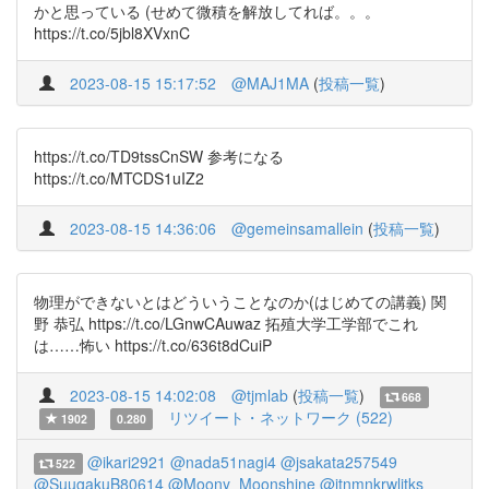
かと思っている (せめて微積を解放してれば。。。
https://t.co/5jbl8XVxnC
2023-08-15 15:17:52
@MAJ1MA
(
投稿一覧
)
https://t.co/TD9tssCnSW 参考になる
https://t.co/MTCDS1uIZ2
2023-08-15 14:36:06
@gemeinsamallein
(
投稿一覧
)
物理ができないとはどういうことなのか(はじめての講義) 関
野 恭弘 https://t.co/LGnwCAuwaz 拓殖大学工学部でこれ
は……怖い https://t.co/636t8dCuiP
2023-08-15 14:02:08
@tjmlab
(
投稿一覧
)
668
リツイート・ネットワーク (522)
1902
0.280
@ikari2921
@nada51nagi4
@jsakata257549
522
@SuugakuB80614
@Moony_Moonshine
@itnmnkrwljtks