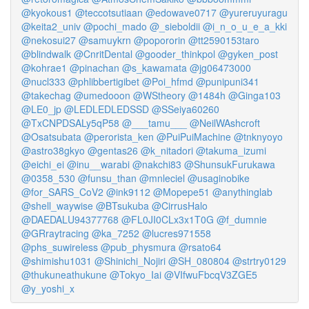
@kyokous1
@teccotsutiaan
@edowave0717
@yureruyuragu
@keita2_univ
@pochi_mado
@_sieboldii
@i_n_o_u_e_a_kki
@nekosui27
@samuykrn
@popororin
@tt2590153taro
@blindwalk
@CnritDental
@gooder_thinkpol
@gyken_post
@kohrae1
@pinachan
@s_kawamata
@jg06473000
@nucl333
@phlibbertigibet
@Poi_hfmd
@punipuni341
@takechag
@umedooon
@WStheory
@1484h
@Ginga103
@LE0_jp
@LEDLEDLEDSSD
@SSeiya60260
@TxCNPDSALy5qP58
@___tamu___
@NeilWAshcroft
@Osatsubata
@perorista_ken
@PuiPuiMachine
@tnknyoyo
@astro38gkyo
@gentas26
@k_nitadori
@takuma_izumi
@eichi_ei
@inu__warabi
@nakchi83
@ShunsukFurukawa
@0358_530
@funsu_than
@mnleciel
@usaginobike
@for_SARS_CoV2
@ink9112
@Mopepe51
@anythinglab
@shell_waywise
@BTsukuba
@CirrusHalo
@DAEDALU94377768
@FL0JI0CLx3x1T0G
@f_dumnie
@GRraytracing
@ka_7252
@lucres971558
@phs_suwireless
@pub_physmura
@rsato64
@shimishu1031
@Shinichi_Nojiri
@SH_080804
@strtry0129
@thukuneathukune
@Tokyo_Iai
@VIfwuFbcqV3ZGE5
@y_yoshi_x