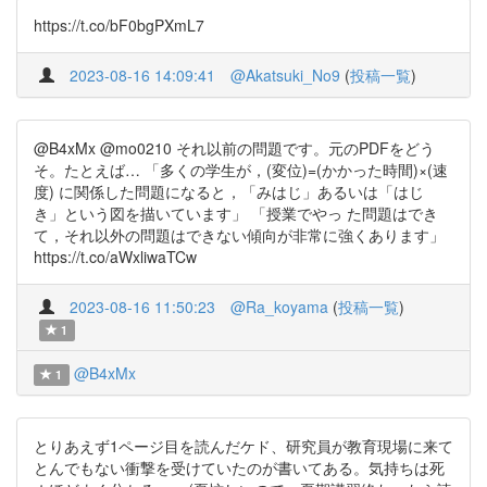
https://t.co/bF0bgPXmL7
2023-08-16 14:09:41
@Akatsuki_No9
(
投稿一覧
)
@B4xMx @mo0210 それ以前の問題です。元のPDFをどう
そ。たとえば… 「多くの学生が，(変位)=(かかった時間)×(速
度) に関係した問題になると，「みはじ」あるいは「はじ
き」という図を描いています」 「授業でやっ た問題はでき
て，それ以外の問題はできない傾向が非常に強くあります」
https://t.co/aWxliwaTCw
2023-08-16 11:50:23
@Ra_koyama
(
投稿一覧
)
1
@B4xMx
1
とりあえず1ページ目を読んだケド、研究員が教育現場に来て
とんでもない衝撃を受けていたのが書いてある。気持ちは死