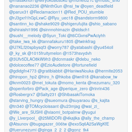
@masakihori
@MiryokuBusoku
@muneto21c
@music_shio
@nananao2236
@NinthGun
@nsi_tw
@oyen_deadfield
@parux31
@Reclamacion11
@Red_POU_stumble
@rJ3gxrl1hGpLxwC
@Ryu_uec18
@sandstorm9800
@santinn_ko
@shake9029
@shigerufujita
@shio_sabano
@shiraishi1996
@sinnnohimazin
@stdsch1
@sushi__melody
@Syun_Toki
@t6CGvnsPwAciyhh
@take_iwa_kk
@tannafakuru1805
@twinkfrag
@U7KLf20spbysqf3
@worry787
@yatabashi
@yu454oil
@_ky_sk
@1015fruitymelon
@1573hsvydvh
@3Ufv5DLAO8kW9h3
@dcnmaskr
@debu_neko
@dolcecoffee77
@EzioAudietore
@fortunefield
@gdidgfn4773
@gratiblabbit
@HaniwaNouka
@hermite2053
@hiropon_hp2
@hiro_h
@hkoba
@iwnll18
@kanabow_tw
@knm0023
@mei_tokuta
@momo_kenta
@nezumaru_320
@openforbro
@Pack_age
@perique_zero
@rinrin436
@Rosbergrx7
@Salty231
@ShibasakiTomoka
@starving_hungry
@sueomura
@suyaraou
@s_kajita
@tn340
@TOMcycloissant
@u23mjag
@wai_zi_
@We_are_SUSHI
@xiaomi_botpalmw
@yugui
@y_Liverpool_
@25MiDORi
@4kajika
@ally_the_champ
@Atsunov
@bugsgazer_006tw
@exoSq6A2SaWgKfE
@fuerunezumi
@ginga_2_2_2
@gonz_tk4