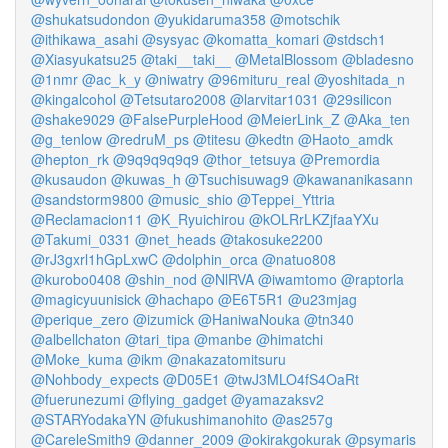
@shukatsudondon
@yukidaruma358
@motschik
@ithikawa_asahi
@sysyac
@komatta_komari
@stdsch1
@Xiasyukatsu25
@taki__taki__
@MetalBlossom
@bladesno
@1nmr
@ac_k_y
@niwatry
@96mituru_real
@yoshitada_n
@kingalcohol
@Tetsutaro2008
@larvitar1031
@29silicon
@shake9029
@FalsePurpleHood
@MeierLink_Z
@Aka_ten
@g_tenlow
@redruM_ps
@titesu
@kedtn
@Haoto_amdk
@hepton_rk
@9q9q9q9q9
@thor_tetsuya
@Premordia
@kusaudon
@kuwas_h
@Tsuchisuwag9
@kawananikasann
@sandstorm9800
@music_shio
@Teppei_Yttria
@Reclamacion11
@K_Ryuichirou
@kOLRrLKZjfaaYXu
@Takumi_0331
@net_heads
@takosuke2200
@rJ3gxrl1hGpLxwC
@dolphin_orca
@natuo808
@kurobo0408
@shin_nod
@NlRVA
@iwamtomo
@raptorla
@magicyuunisick
@hachapo
@E6T5R1
@u23mjag
@perique_zero
@izumick
@HaniwaNouka
@tn340
@albellchaton
@tari_tipa
@manbe
@himatchi
@Moke_kuma
@ikm
@nakazatomitsuru
@Nohbody_expects
@D05E1
@twJ3MLO4fS4OaRt
@fuerunezumi
@flying_gadget
@yamazaksv2
@STARYodakaYN
@fukushimanohito
@as257g
@CareleSmith9
@danner_2009
@okirakgokurak
@psymaris