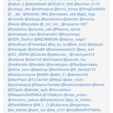
@taku0_0
@akirahitoshi
@HDJ81V_H06
@aochan_0119
@nukopy_dev
@nishinojunji
@forno_fornya
@YongDu98350
@__aki_
@Asterisk_Wks
@amasawa_seiji
@gdz_tege
@michale
@shkoga
@kansmemo
@okmtstr
@ninomy
@kenic
@bonotake
@_tmr_tmr_
@masamin1007
@0ystarboy
@physics_cats
@Reeves_spirea
@shirakawa_kiyo
@minami467
@linusnoopy
@GEN_Destino
@IAIZAWASIAI
@blance_neige7
@blindboyn
@YukaribaJ
@ka_ku_ta
@bob_4242
@tatsuya
@shinapple
@shimalith
@teeeeeeeeeechi
@sou_end
@SC_JINRAI
@2u3v4w
@yakamoto_
@nukonyan315
@satanoe
@ytart165
@shiropana
@pseudo_toy
@redkankitu
@fandelio
@tomatoypoo
@SeaSparrowkai
@shine_sann
@dsp2vsp
@kentheoria
@S_Narita2175
@hanbunnotume
@isfilith
@akht_51
@dendro052
@AsinFlash
@TicTacYah
@flltby2
@abe_michi
@yoshiokayuji
@SayanaTantaka
@kodomokateicho
@tsmer
@ECpeto
@abedai_spitz
@Hurusinbun
@MasashiJSHIRAKA
@19Valkyrie
@miss_proton
@chocomo_sakura
@drydeuterium
@go_to_tohoku
@RackWisteria
@W_L_G
@tukanana
@kogemayo
@w_kishida
@iaeo_cac
@tss_0101
@vhqWeb0PvF5k65u