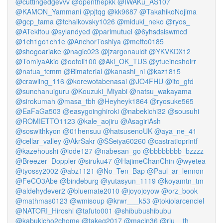
@cuttingedgevvv
@openthepkk
@IWAKu_AS107
@KAMON_Yammani
@pjtqg
@kk9687
@TakahikoNojima
@gcp_tama
@tchaikovsky1026
@miduki_neko
@ryos_
@ATekitou
@sylandyed
@parimutuel
@6yhsdsiswmcd
@1ch1go1ch1e
@AnchorToshiya
@metto0185
@shogoariake
@nagic023
@jzargonauldt
@YKVKDX12
@TomiyaAkio
@ootoli100
@Aki_OK_TUS
@ytueincshoirr
@natua_tcmm
@Bimaterial
@kanashi_ni
@kaz1815
@crawling_116
@korewotabenasai
@JO4FHU
@ito_gfd
@sunchanuiguru
@Kouzuki_Miyabi
@natsu_wakayama
@sirokumah
@masa_tbh
@Heyheyk1864
@ryosuke565
@EaFaGa503
@easygoinghiroki
@nabekichi32
@sousuhi
@ROMIETTO1123
@kale_aojiru
@AsagiriAsh
@soswithkyon
@01hensuu
@hatsusenoUK
@aya_ne_41
@cellar_valley
@AkrSakr
@SSeiya60260
@castratioprintf
@kazehoushi
@iode127
@nabesan_go
@bbbbbbbb_bzzzz
@Breezer_Doppler
@siruku47
@HajimeChanChin
@wyetea
@tyossy2002
@abz1121
@No_Ten_Bap
@Paul_ar_lennon
@FeCO3Abe
@bindeburg
@yutasyun_1119
@koyamtn_tm
@aldehydever2
@bluemate2010
@joyojoyow
@orz_book
@mathmas0123
@wmisoup
@krwr___k53
@tokiolarcenciel
@NATORI_Hiroshi
@tafuto001
@shibubushibubu
@kabukicho2chome
@takeg2017
@macin36
@riu__th