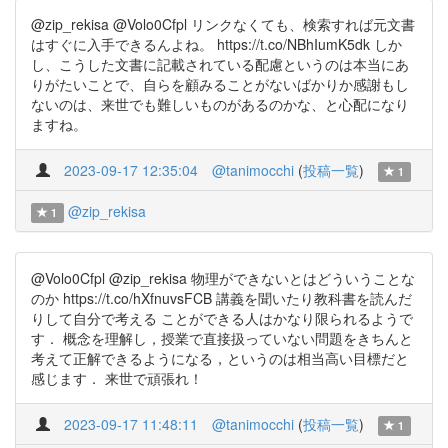
@zip_rekisa @Volo0Cfpl リンクなくても、検索すれば元文書
はすぐに入手できるんよね。 https://t.co/NBhIumK5dk しか
し、こうした文書に記載されている配慮というのは本当にあ
りがたいことで、自らを顧みることがないばかりか感謝もし
ないのは、来世でも難しいものがあるのかな、と心配になり
ますね。
2023-09-17 12:35:04
@tanimocchi
(
投稿一覧
)
1
@zip_rekisa
1
@Volo0Cfpl @zip_rekisa 物理ができないとはどういうことな
のか https://t.co/hXfnuvsFCB 講義を聞いたり教科書を読んだ
りして自分で考える ことができる人はかなり限られるようで
す． 概念を理解し，授業で直接扱っていない問題をきちんと
考えて正解できるようになる，というのは相当高い目標だと
感じます． 来世で頑張れ！
2023-09-17 11:48:11
@tanimocchi
(
投稿一覧
)
1