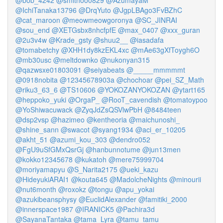
@bob_4242
@smithoo0829
@AzumayaM
@IchiTanaka13796
@DrqYuto
@JgpLBAgo3FvBZhC
@cat_maroon
@meowmeowgoronya
@SC_JINRAI
@sou_end
@XETGsbx8nhcfpfE
@max_0407
@xxx_guran
@2u3v4w
@Krade_gsty
@shuu2__
@iasadafa
@tomabetchy
@XHH1dy8kzEKL4xc
@mAe63gXfToygh6O
@mb30usc
@meltdownko
@nukonyan315
@qazwsxe01803091
@seiyabeats
@_____mmmmmt
@0918nobita
@12345678903a
@chochoar
@pei_SZ_Math
@riku3_63_6
@TS10606
@YOKOZANYOKOZAN
@ytart165
@heppoko_yuki
@OrgaP_
@RooT_cavendish
@tomatoypoo
@YoShiwacuwack
@ZyqJdZsQSVlwPbH
@8484teen
@dsp2vsp
@hazimeo
@kentheoria
@maichunoshi_
@shine_sann
@swacot
@syang1934
@aci_er_10205
@akht_51
@azumi_kou_303
@dendro052
@FgU9uSfGMxQsrGj
@hanbunnotume
@jun13men
@kokko12345678
@kukatoh
@mere75999704
@moriyamapyu
@S_Narita2175
@ueki_kazu
@HideyukiARAI1
@kouta645
@MadolcheNights
@minourii
@nut6month
@roxokz
@tongu
@apu_yokai
@azukibeansphysy
@EuclidAlexander
@famitiki_2000
@innerspace1987
@IRANICK5
@Pachira3d
@SayanaTantaka
@tama_Lyra
@tamu_tamu