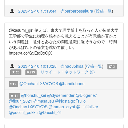
2023-12-10 17:19:44
@barbarossakura
(
投稿一覧
)
@kasumi_girl 例えば、東大で理学博士を取った人が拓殖大学
工学部で学生に物理を根本から教えることが有意義か否かと
いう問題は、意外とあなたの問題意識に近そうなので、時間
があれば以下の論文を眺めて欲しい。
https://t.co/G5EtoDxOjX
2023-12-10 10:13:28
@nao85hisa
(
投稿一覧
)
3
リツイート・ネットワーク (2)
25
0.213
@Onchan1X8YOYOS
@bandlebone
2
@hohshu_kei
@clydemender
@Diogene7
11
@fleur_2021
@masausu
@NostalgicTrullo
@Onchan1X8YOYOS
@tamap_crypt
@_initializer
@pucchi_pukku
@Dacchi_01