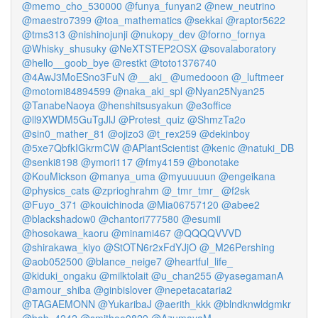
@memo_cho_530000
@funya_funyan2
@new_neutrino
@maestro7399
@toa_mathematics
@sekkai
@raptor5622
@tms313
@nishinojunji
@nukopy_dev
@forno_fornya
@Whisky_shusuky
@NeXTSTEP2OSX
@sovalaboratory
@hello__goob_bye
@restkt
@toto1376740
@4AwJ3MoESno3FuN
@__aki_
@umedooon
@_luftmeer
@motomi84894599
@naka_aki_spl
@Nyan25Nyan25
@TanabeNaoya
@henshitsusyakun
@e3office
@ll9XWDM5GuTgJlJ
@Protest_quiz
@ShmzTa2o
@sin0_mather_81
@ojizo3
@t_rex259
@dekinboy
@5xe7QbfkIGkrmCW
@APlantScientist
@kenic
@natuki_DB
@senki8198
@ymori117
@fmy4159
@bonotake
@KouMickson
@manya_uma
@myuuuuun
@engeikana
@physics_cats
@zprioghrahm
@_tmr_tmr_
@f2sk
@Fuyo_371
@kouichinoda
@Mia06757120
@abee2
@blackshadow0
@chantori777580
@esumii
@hosokawa_kaoru
@minami467
@QQQQVVVD
@shirakawa_kiyo
@StOTN6r2xFdYJjO
@_M26Pershing
@aob052500
@blance_neige7
@heartful_life_
@kiduki_ongaku
@milktolait
@u_chan255
@yasegamanA
@amour_shiba
@ginbislover
@nepetacataria2
@TAGAEMONN
@YukaribaJ
@aerith_kkk
@blndknwldgmkr