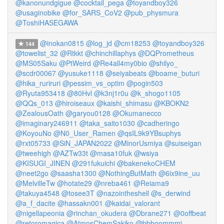
@kanonundgigue
@cocktail_pega
@toyandboy326
@usaginobike
@for_SARS_CoV2
@pub_physmura
@ToshiHASEGAWA
@inokan0815
@log_jd
@cm18253
@toyandboy326
144
@towelist_32
@Rtkkt
@chinchillaphys
@DQPrometheus
@MS05Saku
@PtWeird
@Re4all4my0bio
@shilyo_
@scdr00067
@yusuke1118
@seiyabeats
@boame_buturi
@hika_ruriruri
@pessim_vs_optim
@pogin503
@Ryuta953418
@80Hvl
@k3nj1r0u
@k_shogo1105
@QQs_013
@hiroiseaux
@kaishi_shimasu
@KBOKN2
@ZealousOath
@garyou0128
@Okumanecco
@imaginary246911
@taka_saito1030
@cadheringo
@KoyouNo
@N0_User_Ramen
@qsIL9k9YBsuphys
@rxt05733
@SiN_JAPAN2022
@MinorUsmiya
@suiseigan
@tweehigh
@AZTw33t
@masa10fuk
@wsiya
@KISUGI_JINEN
@291fukuichi
@bakenekoCHEM
@neet2go
@saasha1300
@NothingButMath
@6ix9ine_uu
@MelvilleTw
@hotate29
@nreba461
@Reiama9
@takuya4548
@tosee3T
@nazointheshell
@s_derwind
@a_f_dacite
@hassakn001
@kaidai_valorant
@nigellapeonia
@rinchan_okudera
@Dbrane271
@0offbeat
@retoromagica
@AtmosChemSakiko
@bbboommmi