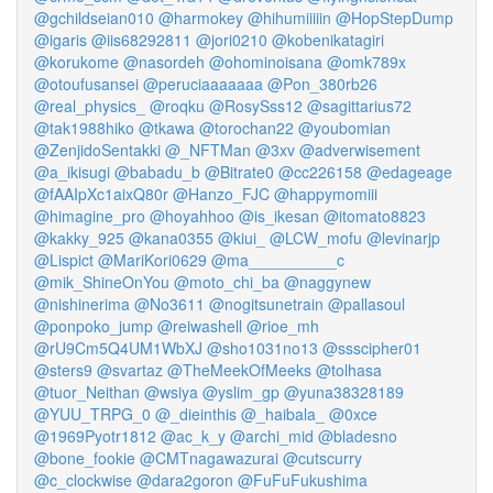
@gchildseian010
@harmokey
@hihumiiiiin
@HopStepDump
@igaris
@iis68292811
@jori0210
@kobenikatagiri
@korukome
@nasordeh
@ohominoisana
@omk789x
@otoufusansei
@peruciaaaaaaa
@Pon_380rb26
@real_physics_
@roqku
@RosySss12
@sagittarius72
@tak1988hiko
@tkawa
@torochan22
@youbomian
@ZenjidoSentakki
@_NFTMan
@3xv
@adverwisement
@a_ikisugi
@babadu_b
@Bitrate0
@cc226158
@edageage
@fAAIpXc1aixQ80r
@Hanzo_FJC
@happymomiii
@himagine_pro
@hoyahhoo
@is_ikesan
@itomato8823
@kakky_925
@kana0355
@kiui_
@LCW_mofu
@levinarjp
@Lispict
@MariKori0629
@ma__________c
@mik_ShineOnYou
@moto_chi_ba
@naggynew
@nishinerima
@No3611
@nogitsunetrain
@pallasoul
@ponpoko_jump
@reiwashell
@rioe_mh
@rU9Cm5Q4UM1WbXJ
@sho1031no13
@ssscipher01
@sters9
@svartaz
@TheMeekOfMeeks
@tolhasa
@tuor_Neithan
@wsiya
@yslim_gp
@yuna38328189
@YUU_TRPG_0
@_dieinthis
@_haibala_
@0xce
@1969Pyotr1812
@ac_k_y
@archi_mid
@bladesno
@bone_fookie
@CMTnagawazurai
@cutscurry
@c_clockwise
@dara2goron
@FuFuFukushima