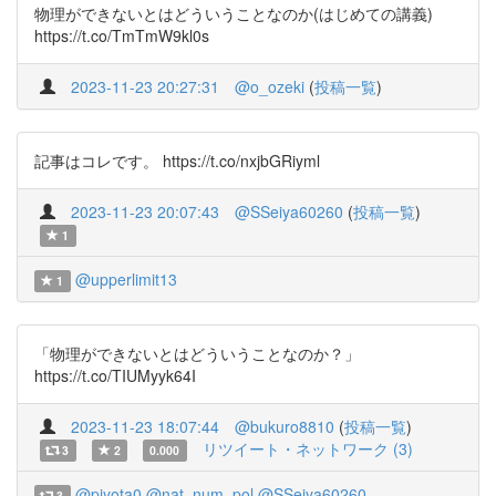
物理ができないとはどういうことなのか(はじめての講義)
https://t.co/TmTmW9kl0s
2023-11-23 20:27:31
@o_ozeki
(
投稿一覧
)
記事はコレです。 https://t.co/nxjbGRiyml
2023-11-23 20:07:43
@SSeiya60260
(
投稿一覧
)
1
@upperlimit13
1
「物理ができないとはどういうことなのか？」
https://t.co/TIUMyyk64I
2023-11-23 18:07:44
@bukuro8810
(
投稿一覧
)
リツイート・ネットワーク (3)
3
2
0.000
@piyota0
@nat_num_pol
@SSeiya60260
3