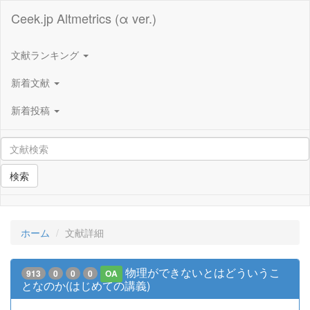
Ceek.jp Altmetrics (α ver.)
文献ランキング
新着文献
新着投稿
検索
ホーム
文献詳細
物理ができないとはどういうこ
913
0
0
0
OA
となのか(はじめての講義)