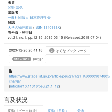
著者
関野 恭弘
出版者
一般社団法人 日本物理学会
雑誌
大学の物理教育
(
ISSN:1340993X
)
巻号頁・発行日
vol.21, no.1, pp.12-15, 2015-03-15 (Released:2019-07-04)
2023-12-26 20:41:18
はてなブックマーク
3
Twitter
910 + 2619
https://www.jstage.jst.go.jp/article/peu/21/1/21_KJ00009874805/_a
char/ja/
(
info:doi/10.11316/peu.21.1_12
)
言及状況
変動（ピーク前後）
変動（月別）
分布