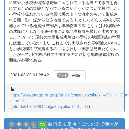
科書や小学校学習指導要領に示されている地層のでき方を再
現するための実験となっているのかどうかについて検討した.
小学校で扱われている地層は川のような流水のもとで形成さ
れる礫・砂・泥からなる地層である.しかしながら,小学校で実
施されている地層形成実験は堆積物重力流,もしくは,砕屑粒子
の沈降にともなう分級作用による地層形成を模した実験であ
る.したがって,現行の地層形成実験は小学校の地層形成の学習
には適していない.また,これまでに出版された学術論文の中に
も小学校理科で実施するのにふさわしい実験は見当たらない.
したがって,小学校理科で実施するのに適切な地層形成実験の
開発が必要である.
2021-08-29 01:28:42
Twitter
1 + 1
https://www.jstage.jst.go.jp/article/chigakukyoiku/71/4/71_117/_art
char/ja/
(
info:doi/10.18904/chigakukyoiku.71.4_117
)
藤岡換太郎 著「三つの石で地球が
1
0
0
0
OA