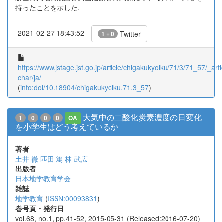
持ったことを示した.
2021-02-27 18:43:52
Twitter
1 + 0
https://www.jstage.jst.go.jp/article/chigakukyoiku/71/3/71_57/_arti
char/ja/
(
info:doi/10.18904/chigakukyoiku.71.3_57
)
大気中の二酸化炭素濃度の日変化
1
0
0
0
OA
を小学生はどう考えているか
著者
土井 徹
匹田 篤
林 武広
出版者
日本地学教育学会
雑誌
地学教育
(
ISSN:00093831
)
巻号頁・発行日
vol.68, no.1, pp.41-52, 2015-05-31 (Released:2016-07-20)