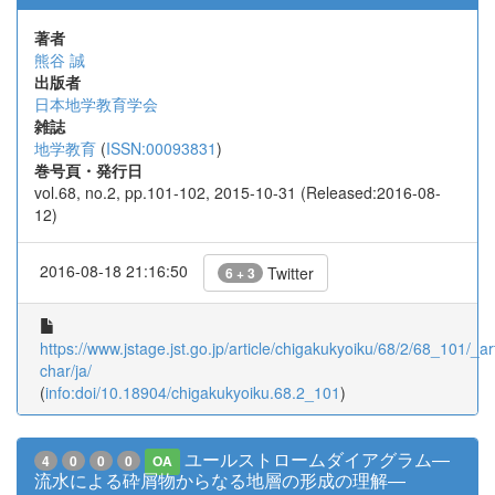
著者
熊谷 誠
出版者
日本地学教育学会
雑誌
地学教育
(
ISSN:00093831
)
巻号頁・発行日
vol.68, no.2, pp.101-102, 2015-10-31 (Released:2016-08-
12)
2016-08-18 21:16:50
Twitter
6 + 3
https://www.jstage.jst.go.jp/article/chigakukyoiku/68/2/68_101/_art
char/ja/
(
info:doi/10.18904/chigakukyoiku.68.2_101
)
ユールストロームダイアグラム―
4
0
0
0
OA
流水による砕屑物からなる地層の形成の理解―