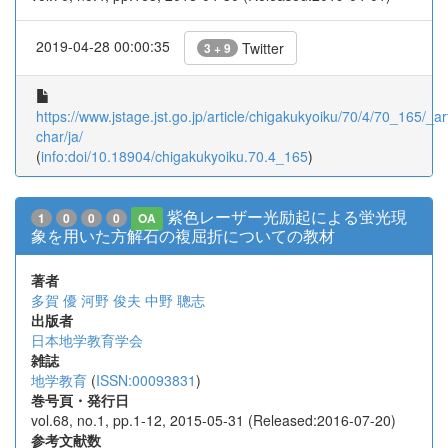
2019-04-28 00:00:35
Twitter
3 + 9
https://www.jstage.jst.go.jp/article/chigakukyoiku/70/4/70_165/_art
char/ja/
(
info:doi/10.18904/chigakukyoiku.70.4_165
)
紫色レーザー光励起による蛍光現
1
0
0
0
OA
象を用いた方解石の複屈折についての教材
著者
多賀 優
河野 俊夫
中野 聰志
出版者
日本地学教育学会
雑誌
地学教育
(
ISSN:00093831
)
巻号頁・発行日
vol.68, no.1, pp.1-12, 2015-05-31 (Released:2016-07-20)
参考文献数