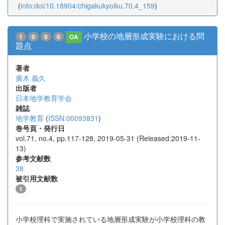
(
info:doi/10.18904/chigakukyoiku.70.4_159
)
小学校の地層形成実験における問
1
0
0
0
OA
題点
著者
廣木 義久
出版者
日本地学教育学会
雑誌
地学教育
(
ISSN:00093831
)
巻号頁・発行日
vol.71, no.4, pp.117-128, 2019-05-31 (Released:2019-11-
13)
参考文献数
38
被引用文献数
1
小学校理科で実施されている地層形成実験が小学校理科の教