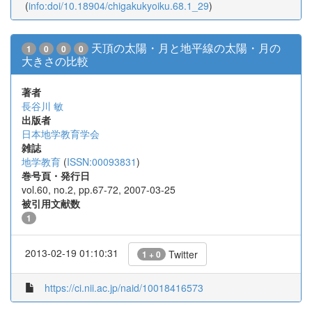
(
info:doi/10.18904/chigakukyoiku.68.1_29
)
天頂の太陽・月と地平線の太陽・月の
1
0
0
0
大きさの比較
著者
長谷川 敏
出版者
日本地学教育学会
雑誌
地学教育
(
ISSN:00093831
)
巻号頁・発行日
vol.60, no.2, pp.67-72, 2007-03-25
被引用文献数
1
2013-02-19 01:10:31
Twitter
1 + 0
https://ci.nii.ac.jp/naid/10018416573