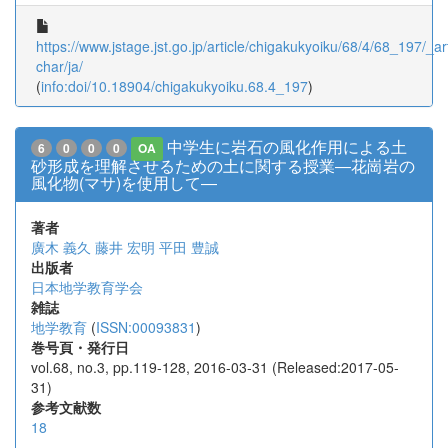
https://www.jstage.jst.go.jp/article/chigakukyoiku/68/4/68_197/_art
char/ja/
(
info:doi/10.18904/chigakukyoiku.68.4_197
)
中学生に岩石の風化作用による土
6
0
0
0
OA
砂形成を理解させるための土に関する授業―花崗岩の
風化物(マサ)を使用して―
著者
廣木 義久
藤井 宏明
平田 豊誠
出版者
日本地学教育学会
雑誌
地学教育
(
ISSN:00093831
)
巻号頁・発行日
vol.68, no.3, pp.119-128, 2016-03-31 (Released:2017-05-
31)
参考文献数
18