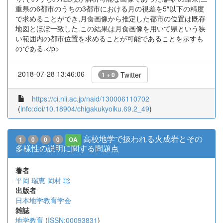
重県の6都市のうちの3都市における月の視差を5″以下の精度
で求めることができ,月食画像から推定した都市の位置は既存
地図とほぼ一致した.この結果は月食画像を用いて県という狭
い範囲内の都市位置を求めることが可能であることを示すも
のである.</p>
2018-07-28 13:46:06
Twitter
1 + 0
https://ci.nii.ac.jp/naid/130006110702
(
info:doi/10.18904/chigakukyoiku.69.2_49
)
高校地学で扱われる火成岩とその
1
0
0
0
OA
多様性の説明に関する問題点
著者
平岡 瑞恵
岡村 聡
出版者
日本地学教育学会
雑誌
地学教育
(
ISSN:00093831
)