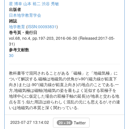
星 博幸
山本 裕二
渋谷 秀敏
出版者
日本地学教育学会
雑誌
地学教育
(
ISSN:00093831
)
巻号頁・発行日
vol.68, no.4, pp.197-203, 2016-06-30 (Released:2017-05-
31)
参考文献数
30
教科書等で混同されることがある「磁極」と「地磁気極」に
ついて解説する.磁極は地磁気の伏角が+90°(磁力線が鉛直下
向き)または-90°(磁力線が鉛直上向き)の地点のことである.一
方,地磁気極は磁軸(地磁気の姿を最もよく近似する双極子を
地球中心に仮定した場合の双極子軸の延長)が地表と交わる地
点を言う.似た用語は紛らわしく混乱の元にも思えるが,その違
いは地磁気の本質と深く関わっている.
2023-07-27 13:14:02
Twitter
20 + 39