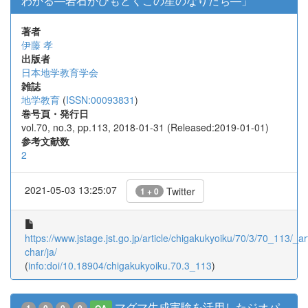
わかる―岩石がひもとくこの星のなりたち―」
著者
伊藤 孝
出版者
日本地学教育学会
雑誌
地学教育
(
ISSN:00093831
)
巻号頁・発行日
vol.70, no.3, pp.113, 2018-01-31 (Released:2019-01-01)
参考文献数
2
2021-05-03 13:25:07
Twitter
1 + 0
https://www.jstage.jst.go.jp/article/chigakukyoiku/70/3/70_113/_art
char/ja/
(
info:doi/10.18904/chigakukyoiku.70.3_113
)
マグマ生成実験を活用したジオパ