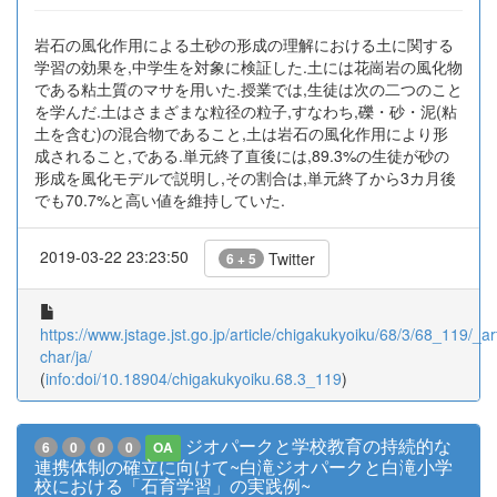
岩石の風化作用による土砂の形成の理解における土に関する
学習の効果を,中学生を対象に検証した.土には花崗岩の風化物
である粘土質のマサを用いた.授業では,生徒は次の二つのこと
を学んだ.土はさまざまな粒径の粒子,すなわち,礫・砂・泥(粘
土を含む)の混合物であること,土は岩石の風化作用により形
成されること,である.単元終了直後には,89.3%の生徒が砂の
形成を風化モデルで説明し,その割合は,単元終了から3カ月後
でも70.7%と高い値を維持していた.
2019-03-22 23:23:50
Twitter
6 + 5
https://www.jstage.jst.go.jp/article/chigakukyoiku/68/3/68_119/_art
char/ja/
(
info:doi/10.18904/chigakukyoiku.68.3_119
)
ジオパークと学校教育の持続的な
6
0
0
0
OA
連携体制の確立に向けて~白滝ジオパークと白滝小学
校における「石育学習」の実践例~