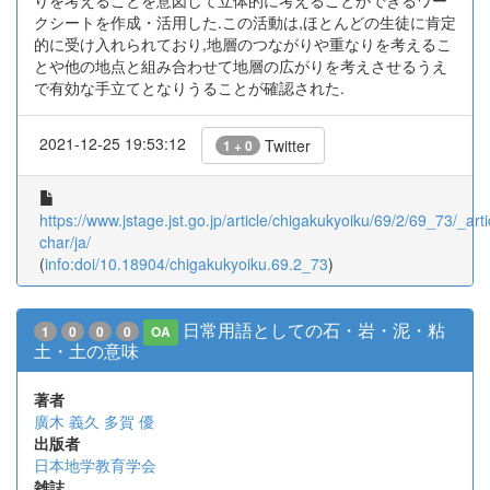
りを考えることを意図して立体的に考えることができるワー
クシートを作成・活用した.この活動は,ほとんどの生徒に肯定
的に受け入れられており,地層のつながりや重なりを考えるこ
とや他の地点と組み合わせて地層の広がりを考えさせるうえ
で有効な手立てとなりうることが確認された.
2021-12-25 19:53:12
Twitter
1 + 0
https://www.jstage.jst.go.jp/article/chigakukyoiku/69/2/69_73/_arti
char/ja/
(
info:doi/10.18904/chigakukyoiku.69.2_73
)
日常用語としての石・岩・泥・粘
1
0
0
0
OA
土・土の意味
著者
廣木 義久
多賀 優
出版者
日本地学教育学会
雑誌