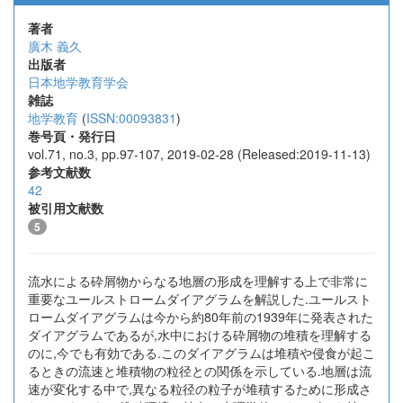
著者
廣木 義久
出版者
日本地学教育学会
雑誌
地学教育
(
ISSN:00093831
)
巻号頁・発行日
vol.71, no.3, pp.97-107, 2019-02-28 (Released:2019-11-13)
参考文献数
42
被引用文献数
5
流水による砕屑物からなる地層の形成を理解する上で非常に
重要なユールストロームダイアグラムを解説した.ユールスト
ロームダイアグラムは今から約80年前の1939年に発表された
ダイアグラムであるが,水中における砕屑物の堆積を理解する
のに,今でも有効である.このダイアグラムは堆積や侵食が起こ
るときの流速と堆積物の粒径との関係を示している.地層は流
速が変化する中で,異なる粒径の粒子が堆積するために形成さ