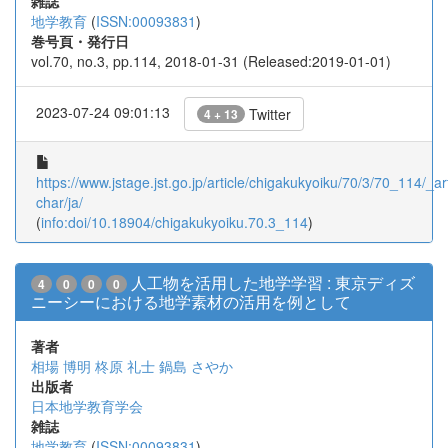
雑誌
地学教育
(
ISSN:00093831
)
巻号頁・発行日
vol.70, no.3, pp.114, 2018-01-31 (Released:2019-01-01)
2023-07-24 09:01:13
Twitter
4 + 13
https://www.jstage.jst.go.jp/article/chigakukyoiku/70/3/70_114/_art
char/ja/
(
info:doi/10.18904/chigakukyoiku.70.3_114
)
人工物を活用した地学学習 : 東京ディズ
4
0
0
0
ニーシーにおける地学素材の活用を例として
著者
相場 博明
柊原 礼士
鍋島 さやか
出版者
日本地学教育学会
雑誌
地学教育
(
ISSN:00093831
)