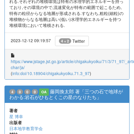
れる.それぞれの堆積環境は特有の水理学的エネルギーを持っ
ており,その環境の中で,流速変化が特有の範囲で起こるため,
特有の粒径からなる地層が形成される.すなわち,粗粒(細粒)の
堆積物からなる地層は高い(低い)水理学的エネルギーを持つ
堆積環境において堆積される.
2023-12-12 09:19:57
Twitter
4 + 2
https://www.jstage.jst.go.jp/article/chigakukyoiku/71/3/71_97/_arti
char/ja/
(
info:doi/10.18904/chigakukyoiku.71.3_97
)
藤岡換太郎 著「三つの石で地球が
4
0
0
0
OA
わかる:岩石がひもとくこの星のなりたち」
著者
星 博幸
出版者
日本地学教育学会