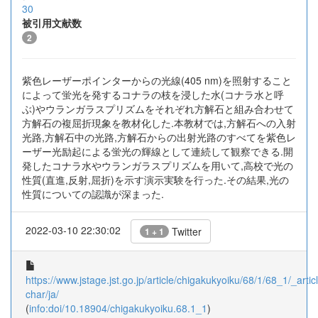
30
被引用文献数
2
紫色レーザーポインターからの光線(405 nm)を照射すること
によって蛍光を発するコナラの枝を浸した水(コナラ水と呼
ぶ)やウランガラスプリズムをそれぞれ方解石と組み合わせて
方解石の複屈折現象を教材化した.本教材では,方解石への入射
光路,方解石中の光路,方解石からの出射光路のすべてを紫色レ
ーザー光励起による蛍光の輝線として連続して観察できる.開
発したコナラ水やウランガラスプリズムを用いて,高校で光の
性質(直進,反射,屈折)を示す演示実験を行った.その結果,光の
性質についての認識が深まった.
2022-03-10 22:30:02
Twitter
1 + 1
https://www.jstage.jst.go.jp/article/chigakukyoiku/68/1/68_1/_articl
char/ja/
(
info:doi/10.18904/chigakukyoiku.68.1_1
)