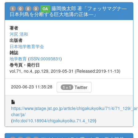
藤岡換太郎 著「フォッサマグナ―
1
0
0
0
OA
日本列島を分断する巨大地溝の正体―」
著者
河尻 清和
出版者
日本地学教育学会
雑誌
地学教育
(
ISSN:00093831
)
巻号頁・発行日
vol.71, no.4, pp.129, 2019-05-31 (Released:2019-11-13)
2020-06-23 11:35:28
Twitter
1 + 1
https://www.jstage.jst.go.jp/article/chigakukyoiku/71/4/71_129/_art
char/ja/
(
info:doi/10.18904/chigakukyoiku.71.4_129
)