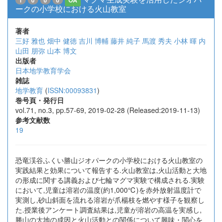
1
0
0
0
OA
ークの小学校における火山教室
著者
三好 雅也
畑中 健徳
吉川 博輔
藤井 純子
馬渡 秀夫
小林 暉
内
山田 朋弥
山本 博文
出版者
日本地学教育学会
雑誌
地学教育
(
ISSN:00093831
)
巻号頁・発行日
vol.71, no.3, pp.57-69, 2019-02-28 (Released:2019-11-13)
参考文献数
19
恐竜渓谷ふくい勝山ジオパークの小学校における火山教室の
実践結果と効果について報告する.火山教室は,火山活動と大地
の形成に関する講義および七輪マグマ実験で構成される.実験
において,児童は溶岩の温度(約1,000℃)を赤外放射温度計で
実測し,砂山斜面を流れる溶岩が爪楊枝を燃やす様子を観察し
た.授業後アンケート調査結果は,児童が溶岩の高温を実感し,
勝山の大地の成因と火山活動との関係について興味・関心を