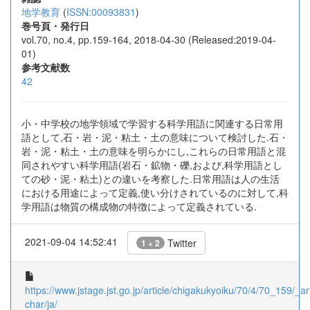
地学教育
(
ISSN:00093831
)
巻号頁・発行日
vol.70, no.4, pp.159-164, 2018-04-30 (Released:2019-04-
01)
参考文献数
42
小・中学校の地学領域で学習する科学用語に関連する日常用
語として,石・岩・泥・粘土・土の意味について検討した.石・
岩・泥・粘土・土の意味を明らかにし,これらの日常用語と混
同されやすい科学用語(岩石・鉱物・礫,および,科学用語とし
ての砂・泥・粘土)との違いを考察した.日常用語は人の生活
における用途によって定義,使い分けされているのに対して,科
学用語は物質の構成物の特徴によって定義されている.
2021-09-04 14:52:41
Twitter
1 + 2
https://www.jstage.jst.go.jp/article/chigakukyoiku/70/4/70_159/_art
char/ja/