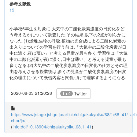
参考文献数
19
小学校6年生を対象に,大気中の二酸化炭素濃度の日変化をど
う考えるかについて調査した.その結果,以下の2点が明らかに
なった.(1)燃焼,生物の呼吸,植物の光合成による二酸化炭素の
出入りについての学習を行う前は,「大気中の二酸化炭素が日
中に濃く,夜は薄い」と考える児童が最も多く,学習後は「大気
中の二酸化炭素が夜に濃く,日中は薄い」と考える児童が最も
多くなる.(2)大気中の二酸化炭素濃度の日変化の仕方とその理
由を考えさせる授業後は,多くの児童が二酸化炭素濃度の日変
化の理由について既習内容と関係づけて理解するようになる.
2020-08-03 21:20:28
Twitter
1 + 0
https://www.jstage.jst.go.jp/article/chigakukyoiku/68/1/68_41/_arti
char/ja/
(
info:doi/10.18904/chigakukyoiku.68.1_41
)