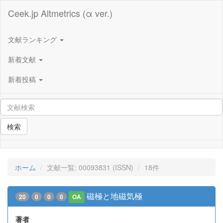
Ceek.jp Altmetrics (α ver.)
文献ランキング
新着文献
新着投稿
検索
ホーム
文献一覧: 00093831 (ISSN)
18件
磁極と地磁気極
20
0
0
0
OA
著者