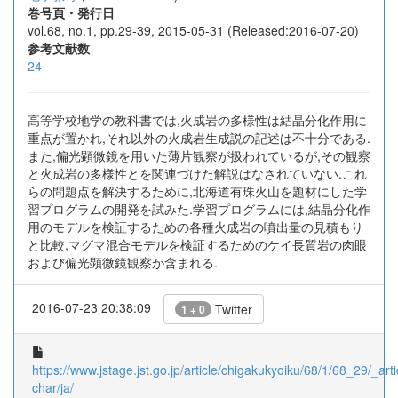
巻号頁・発行日
vol.68, no.1, pp.29-39, 2015-05-31 (Released:2016-07-20)
参考文献数
24
高等学校地学の教科書では,火成岩の多様性は結晶分化作用に
重点が置かれ,それ以外の火成岩生成説の記述は不十分である.
また,偏光顕微鏡を用いた薄片観察が扱われているが,その観察
と火成岩の多様性とを関連づけた解説はなされていない.これ
らの問題点を解決するために,北海道有珠火山を題材にした学
習プログラムの開発を試みた.学習プログラムには,結晶分化作
用のモデルを検証するための各種火成岩の噴出量の見積もり
と比較,マグマ混合モデルを検証するためのケイ長質岩の肉眼
および偏光顕微鏡観察が含まれる.
2016-07-23 20:38:09
Twitter
1 + 0
https://www.jstage.jst.go.jp/article/chigakukyoiku/68/1/68_29/_arti
char/ja/