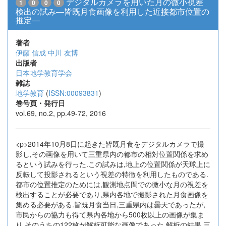
デジタルカメラを用いた月の微小視差
1
0
0
0
検出の試み―皆既月食画像を利用した近接都市位置の
推定―
著者
伊藤 信成
中川 友博
出版者
日本地学教育学会
雑誌
地学教育
(
ISSN:00093831
)
巻号頁・発行日
vol.69, no.2, pp.49-72, 2016
<p>2014年10月8日に起きた皆既月食をデジタルカメラで撮
影し,その画像を用いて三重県内の都市の相対位置関係を求め
るという試みを行った.この試みは,地上の位置関係が天球上に
反転して投影されるという視差の特徴を利用したものである.
都市の位置推定のためには,観測地点間での微小な月の視差を
検出することが必要であり,県内各地で撮影された月食画像を
集める必要がある.皆既月食当日,三重県内は曇天であったが,
市民からの協力も得て県内各地から500枚以上の画像が集ま
り,そのうちの122枚が解析可能な画像であった.解析の結果,三