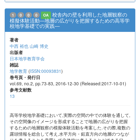
校舎内の壁を利用した地層観察の
1
0
0
0
OA
模擬体験活動―地層の広がりを把握するための高等学
校地学基礎での実践―
著者
中西 裕也
山崎 博史
出版者
日本地学教育学会
雑誌
地学教育
(
ISSN:00093831
)
巻号頁・発行日
vol.69, no.2, pp.73-83, 2016-12-30 (Released:2017-10-01)
参考文献数
13
高等学校地学基礎において,実際の空間の中での体験を通して,
その空間像のイメージを形成することで地層の広がりを把握
するための地層観察の模擬体験活動を考案した.その際,複数の
露頭情報を総合して考え,水平方向・鉛直方向の地層のつなが