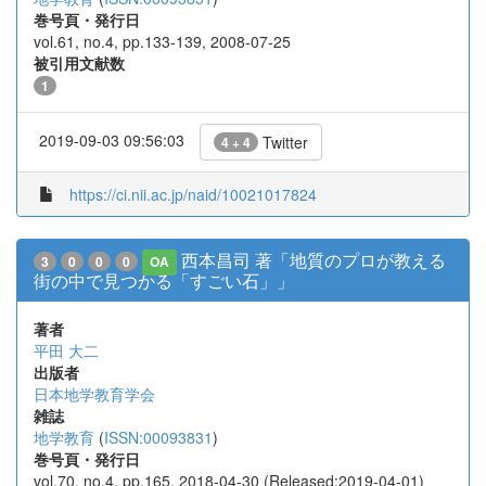
巻号頁・発行日
vol.61, no.4, pp.133-139, 2008-07-25
被引用文献数
1
2019-09-03 09:56:03
Twitter
4 + 4
https://ci.nii.ac.jp/naid/10021017824
西本昌司 著「地質のプロが教える
3
0
0
0
OA
街の中で見つかる「すごい石」」
著者
平田 大二
出版者
日本地学教育学会
雑誌
地学教育
(
ISSN:00093831
)
巻号頁・発行日
vol.70, no.4, pp.165, 2018-04-30 (Released:2019-04-01)