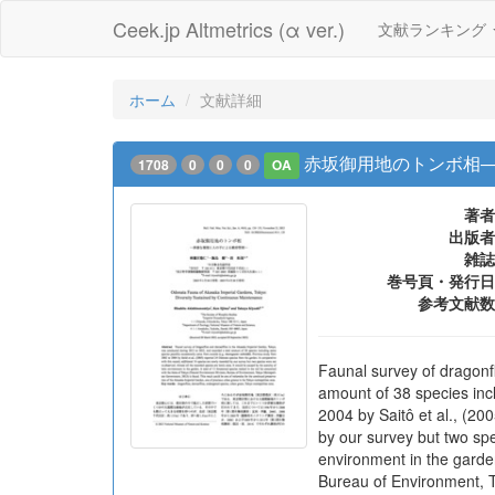
Ceek.jp Altmetrics (α ver.)
文献ランキング
ホーム
文献詳細
赤坂御用地のトンボ相
1708
0
0
0
OA
著者
出版者
雑誌
巻号頁・発行日
参考文献数
Faunal survey of dragonf
amount of 38 species inc
2004 by Saitô et al., (20
by our survey but two spe
environment in the garden
Bureau of Environment, To