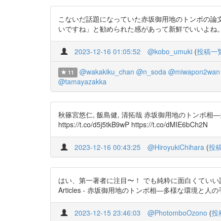
こないだ話題になっていた赤坂御用地のトンボの論
いですね」と勧められた感があって新鮮でいいよね。 https
2023-12-16 01:05:52
@kobo_umuki
(
投稿一
@wakakiku_chan
@n_soda
@miwapon2wan
11
@tamayazakka
秋篠宮悠仁, 飯島健, 清拓哉 赤坂御用地のトンボ相―多様
https://t.co/d5j5tkB9wP https://t.co/dMIE6bCh2N
2023-12-16 00:43:25
@HiroyukiChihara
(
投
はい、第一著者に注目〜！ でも純粋に面白くていい論
Articles - 赤坂御用地のトンボ相―多様な環境と人の手によ
2023-12-15 23:46:03
@PhotomboOzono
(
投