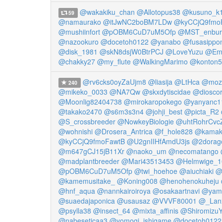
@wakakiku_chan
@Allotopus38
@kusuno_k
59
@namaurako
@itJwNC2boBM7LDw
@kyCCjQ9fmo
@mushiinfort
@pOBM6CuD7uM5Ofp
@MST_enbur
@nazookuro
@docetoh0122
@yanabo
@fusasippo
@disk_1981
@skN8dsjW0BtrPCJ
@LoveYuzu
@Emp
@chakky27
@my_flute
@WalkingMarimo
@konton5
@rv6cks0oyZaUjm8
@liasija
@LtHca
@mozz
240
@mikeko_0033
@NA7Qw
@skxdytiscidae
@dioscor
@Moonlig82404738
@mirokaropokego
@yanyanc1
@takako2470
@s6m3s3n4
@johji_best
@picta_R2
@S_crossbreeder
@NowkeyBiologie
@uhtRohrCvc
@wohnishi
@Drosera_Antrica
@f_hole828
@kamak
@kyCCjQ9fmoFawtB
@U2gnIIHfAmdU3js
@2dorag
@m647gCJ15jB11Xr
@naoko_um
@necomatango
@madplantbreeder
@Mari43513453
@Helmwige_1
@pOBM6CuD7uM5Ofp
@twi_hoehoe
@aiuchiaki
@
@kamemusitake_
@Koning008
@henohenokuheju
@hnf_aqua
@nannkairoiroya
@osakaartnavi
@yam
@suaedajaponica
@usausaz
@VVVF80001
@_Lanx
@psylla38
@insect_64
@mixta_affinis
@Shiromizu
@nabeseticaa3
@yomogi_ishigame
@docetoh0122