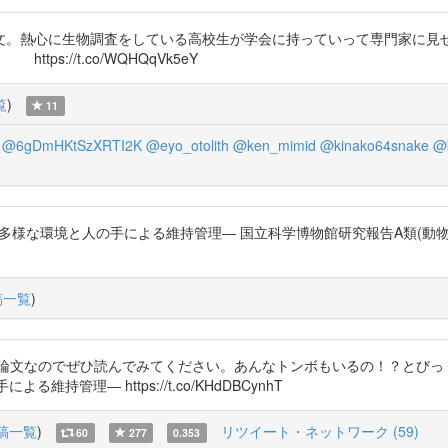
文。熱心に生物調査をしている高校生が学会に持っていって専門家に見
://t.co/WQHQqVk5eY
覧
)
11
@6gDmHKtSzXRTI2K
@eyo_otolith
@ken_mimid
@kinako64snake
@
な環境と人の手による維持管理― 国立科学博物館研究報告A類(動物学) 2023 年
稿一覧
)
文なのでぜひ読んでみてください。あんなトンボもいるの！？とびっくりしま
る維持管理― https://t.co/KHdDBCynhT
稿一覧
)
リツイート・ネットワーク (59)
60
277
0.353