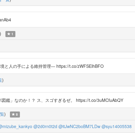
anAb4
)
1
境と人の手による維持管理― https://t.co/zWFSElhBFO
覧
)
か！？ ス、スゴすぎるぜ。 https://t.co/3uMCfuAbQY
覧
)
8
@mizube_kankyo
@2d0rn0t2d
@itJwNC2boBM7LDw
@syu14005538