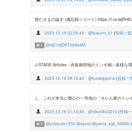
悠仁さまの論文 (備忘録ツイート) https://t.co/wjRHE
2023-12-18 02:26:48
@kusuno_k1
(
投稿一覧
@4jE1IdDKT50Ao8M
1
J-STAGE Articles - 赤坂御用地のトンボ相―多様な環
2023-12-16 08:12:40
@fusasippona
(
投稿一
こ、これが本当に都心の一等地の「オレん家のトンボ図鑑」なの
2023-12-16 01:14:44
@nikoniko3210
(
投稿一
@yutoyuto1250
@ayuot
@yama_kaji_88888
7