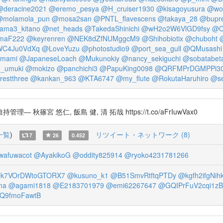
@deracine2021
@eremo_pesya
@H_cruiser1930
@kisagoyusura
@wo
@molamola_pun
@mosa2san
@PNTL_flavescens
@takaya_28
@bupre
ama3_kitano
@net_heads
@TakedaShinichi
@wH2o2W6VlGD9fsy
@C
maF222
@keyrenren
@NEK8dZfNUMggcM9
@Shihobiotix
@chuboht
@
WC4Ju0VdXq
@LoveYuzu
@photostudio9
@port_sea_gull
@QMusashi
mami
@JapaneseLoach
@Mukunokiy
@nancy_sekiguchi
@sobatabet
_umuki
@mokizo
@panchichi3
@PapuKing0098
@QRFMPrDGMPPi3
restthree
@kankan_963
@KTA6747
@my_flute
@RokutaHaruhiro
@se
 悠仁, 飯島 健, 清 拓哉 https://t.co/aFrIuwVax0
一覧
)
リツイート・ネットワーク (8)
7
26
0.452
wafuwacot
@AyakikoG
@oddity825914
@ryoko4231781266
k7VOrDWtoGTORX7
@kusuno_k1
@B51SmvRtftqPTDy
@kgfh2ifgNih
ma
@agami1818
@E2183701979
@emi62267647
@GQIPrFuV2cqi1zB
Q9fmoFawtB