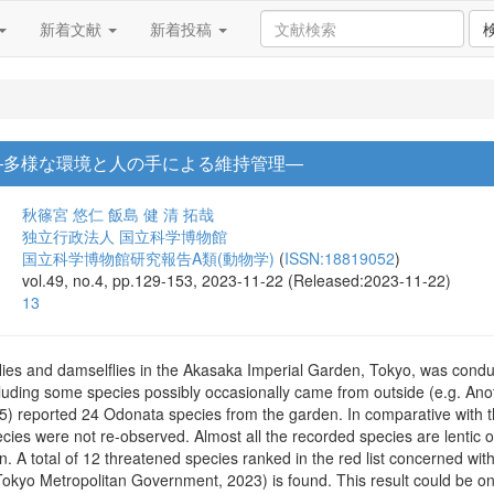
新着文献
新着投稿
―多様な環境と人の手による維持管理―
秋篠宮 悠仁
飯島 健
清 拓哉
独立行政法人 国立科学博物館
国立科学博物館研究報告A類(動物学)
(
ISSN:18819052
)
vol.49, no.4, pp.129-153, 2023-11-22 (Released:2023-11-22)
13
lies and damselflies in the Akasaka Imperial Garden, Tokyo, was condu
luding some species possibly occasionally came from outside (e.g. Anot
05) reported 24 Odonata species from the garden. In comparative with t
cies were not re-observed. Almost all the recorded species are lentic on
. A total of 12 threatened species ranked in the red list concerned wit
kyo Metropolitan Government, 2023) is found. This result could be one 