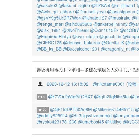
@sakuko3
@takemi_sigino
@TZKAi4
@a_iijimaa1
@Awin_go_ashore
@Damselflyeye
@fusasippona
@gsVY9g5UrDR7Wd4
@kinatot127
@musiraku
@n
@renge_mari
@siho865685
@tinkerbellhunny
@ya
@disk_1981
@2NoThree8
@Oxm1015Fx
@s4OBr
@EmpireofRintyu
@eyo_otolith
@gocchirin
@iamgo
@CiERO125
@densyo_hukurou
@Genita_K
@kobo
@BB_ks_BB
@Buccalcone1201
@dragonfly_nt
@fo
赤坂御用地のトンボ相―多様な環境と人の手による維持管理― 秋篠宮
2023-12-12 16:18:02
@nikotama0001
(
投稿
@k7VOrDWtoGTORX7
@kgfh2ifgNihk5ta
@fu
8
@4jE1IdDKT50Ao8M
@Mikenek14465715
@
22
@oddity825914
@RL3Uqsvhzomqmjd
@tenyouma
@ryoko4231781266
@umebosi45
@kititiyo
@kyCCj