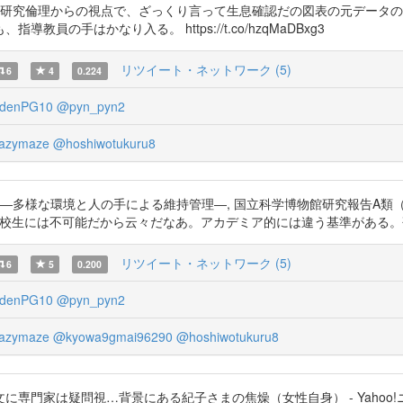
が研究倫理からの視点で、ざっくり言って生息確認だの図表の元データ
の手はかなり入る。 https://t.co/hzqMaDBxg3
リツイート・ネットワーク (5)
6
4
0.224
idenPG10
@pyn_pyn2
azymaze
@hoshiwotukuru8
―多様な環境と人の手による維持管理―, 国立科学博物館研究報告A類（動物学）, Vo
の騒ぎは普通の高校生には不可能だから云々だなあ。アカデミア的には違う基準があ
リツイート・ネットワーク (5)
6
5
0.200
idenPG10
@pyn_pyn2
azymaze
@kyowa9gmai96290
@hoshiwotukuru8
疑問視…背景にある紀子さまの焦燥（女性自身） - Yahoo!ニュース https