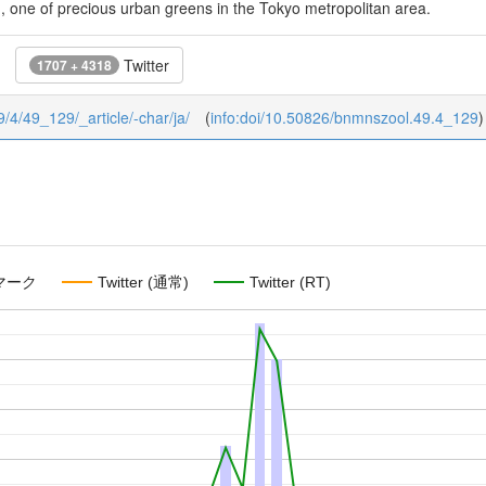
 one of precious urban greens in the Tokyo metropolitan area.
Twitter
1707 + 4318
9/4/49_129/_article/-char/ja/
(
info:doi/10.50826/bnmnszool.49.4_129
)
マーク
Twitter (通常)
Twitter (RT)