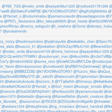
1
@YSK_TGS
@meko_smile
@ayayahildur1225
@ryoko4231781266
@
FawtB
@j0SwkiJFxdWPfjE
@k7VOrDWtoGTORX7
@kgfh2ifgNihk5ta
@T
e
@Yama0_o
@notumimatsu
@yamamurasuibi
@suaedajaponica
@V
na
@PNTL_flavescens
@bu_takeya80805
@net_heads
@wH2o2W6Vl
ireofRintyu
@nancy_sekiguchi
@I_nowhere
@Clunio
@densyo_huku
7
@youkainendo
y_mizzy
@tsukinoyorukoo
@yajimayukie
@wakakiku_chan
@Syou79
ea_alata
@kusuno_k1
@joekaibon
@3GrZayrWIkJU1bh
@BearedGori
1
@meko_smile
@amazon0105
@mina_haminue
@ayayahildur1225
@
@Q1QLw49VcTP3WN1
@usubonyari_man
@kikuchi99x
@nJtot7vBBp
Zzs7y
@midorin0602
@sorea_rezo
@itJwNC2boBM7LDw
@matsucya
iri_Yame
@kimdayoooooo
@umebosi45
@vjRBXYmZwVmwwjC
@fuga
onssong
@BBBZZZB2
@k7VOrDWtoGTORX7
@Yuzuru_Mao
@aQua_o
@ppSnu6B2tWApO7D
@r_sato55
@takeurushi
@7gatunokani
@xasso
04
@takanobukosuda
@sozoro_8
@YTq8w5rb
@himecyu
@kikakikala
xtbrwAahOXowcOd
@Yama0_o
@Gori_insect
@kusoge_tomato
@kyo
@nanoris
@OvaU9QMViq35401
@toribouzu55
@yamamurasuibi
@ob
aken1970
@ebelastin
@generig
@KanaeNishio
@yoshi_creature
@nec
_Borealis_
@aocunchun
@YSODS
@ZDUoIAm0mMgafAt
@chowder_
Y
@siokara1204
@hitsujihinata
@icg_rrmaniacx
@insect_handrail
@Ma
@FishingIs
@hashiyuki0909
@jyoukibread
@nazookuro
@p_mint
@Da