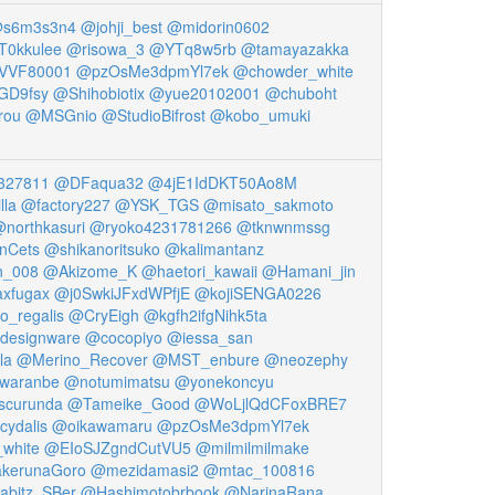
s6m3s3n4
@johji_best
@midorin0602
0kkulee
@risowa_3
@YTq8w5rb
@tamayazakka
VVF80001
@pzOsMe3dpmYl7ek
@chowder_white
GD9fsy
@Shihobiotix
@yue20102001
@chuboht
rou
@MSGnio
@StudioBifrost
@kobo_umuki
327811
@DFaqua32
@4jE1IdDKT50Ao8M
lla
@factory227
@YSK_TGS
@misato_sakmoto
northkasuri
@ryoko4231781266
@tknwnmssg
nCets
@shikanoritsuko
@kalimantanz
n_008
@Akizome_K
@haetori_kawaii
@Hamani_jin
xfugax
@j0SwkiJFxdWPfjE
@kojiSENGA0226
_regalis
@CryEigh
@kgfh2ifgNihk5ta
designware
@cocopiyo
@iessa_san
la
@Merino_Recover
@MST_enbure
@neozephy
waranbe
@notumimatsu
@yonekoncyu
scurunda
@Tameike_Good
@WoLjlQdCFoxBRE7
ydalis
@oikawamaru
@pzOsMe3dpmYl7ek
white
@EIoSJZgndCutVU5
@milmilmilmake
kerunaGoro
@mezidamasi2
@mtac_100816
bitz_SBer
@Hashimotobrbook
@NarinaRana