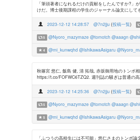
「筆頭著者になれるだけの貢献をしたんですか?」
けだ。博士後期課程の学生のジャーナル論文にしても、指導教員
2023-12-12 14:28:57
@7n2jju
(
投稿一覧
)
@Nyoro_mazymaze
@tomotch
@aaagn
@sh
5
@mi_kunwqhd
@IshikawaAsigaru
@Nyoro_m
4
秋篠宮 悠仁, 飯島 健, 清 拓哉, 赤坂御用地のトンボ相
https://t.co/FOFWC6TZQ2. 週刊誌
2023-12-12 14:25:36
@7n2jju
(
投稿一覧
)
@Nyoro_mazymaze
@tomotch
@aaagn
@sh
5
@mi_kunwqhd
@IshikawaAsigaru
@Nyoro_m
5
「ふつうの高校生には不可能」悠仁さまのトンボ論文に専門家は