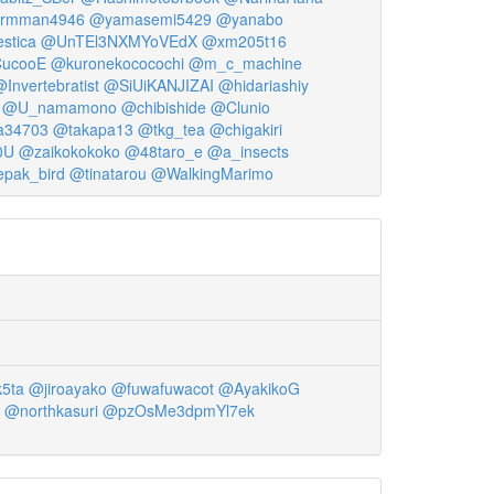
rmman4946
@yamasemi5429
@yanabo
stica
@UnTEl3NXMYoVEdX
@xm205t16
ucooE
@kuronekococochi
@m_c_machine
Invertebratist
@SiUiKANJIZAI
@hidariashiy
@U_namamono
@chibishide
@Clunio
a34703
@takapa13
@tkg_tea
@chigakiri
0U
@zaikokokoko
@48taro_e
@a_insects
pak_bird
@tinatarou
@WalkingMarimo
k5ta
@jiroayako
@fuwafuwacot
@AyakikoG
@northkasuri
@pzOsMe3dpmYl7ek