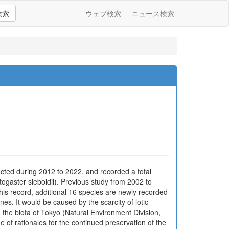
検索
ウェブ検索
ニュース検索
cted during 2012 to 2022, and recorded a total
ogaster sieboldii). Previous study from 2002 to
his record, additional 16 species are newly recorded
es. It would be caused by the scarcity of lotic
h the biota of Tokyo (Natural Environment Division,
of rationales for the continued preservation of the