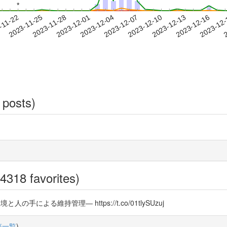
*
*
2023-12-13
2023-12-16
2023-12
-11-22
2
2023-11-25
2023-11-28
2023-12-01
2023-12-04
2023-12-07
2023-12-10
 posts)
4318 favorites)
と人の手による維持管理― https://t.co/01tlySUzuj
稿一覧
)