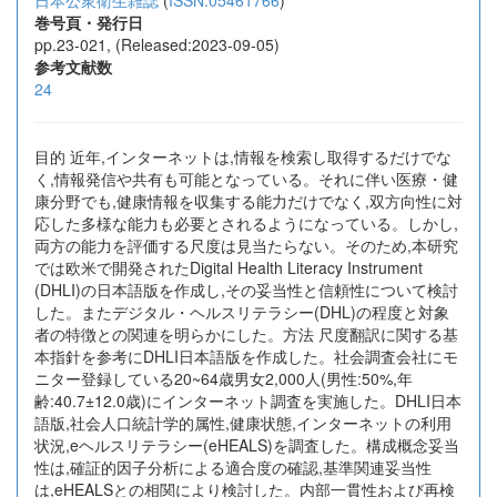
日本公衆衛生雑誌
(
ISSN:05461766
)
巻号頁・発行日
pp.23-021, (Released:2023-09-05)
参考文献数
24
目的 近年,インターネットは,情報を検索し取得するだけでな
く,情報発信や共有も可能となっている。それに伴い医療・健
康分野でも,健康情報を収集する能力だけでなく,双方向性に対
応した多様な能力も必要とされるようになっている。しかし,
両方の能力を評価する尺度は見当たらない。そのため,本研究
では欧米で開発されたDigital Health Literacy Instrument
(DHLI)の日本語版を作成し,その妥当性と信頼性について検討
した。またデジタル・ヘルスリテラシー(DHL)の程度と対象
者の特徴との関連を明らかにした。方法 尺度翻訳に関する基
本指針を参考にDHLI日本語版を作成した。社会調査会社にモ
ニター登録している20~64歳男女2,000人(男性:50%,年
齢:40.7±12.0歳)にインターネット調査を実施した。DHLI日本
語版,社会人口統計学的属性,健康状態,インターネットの利用
状況,eヘルスリテラシー(eHEALS)を調査した。構成概念妥当
性は,確証的因子分析による適合度の確認,基準関連妥当性
は,eHEALSとの相関により検討した。内部一貫性および再検