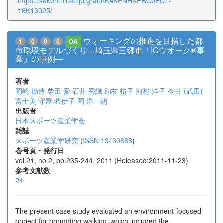
https://kaken.nii.ac.jp/grant/KAKENHI-PROJECT-
16K13025/
ウォーキングの推進を目指した都
1
0
0
0
OA
市環境モデルづくり―埼玉県三郷市「ICウオーク®事
業」の事例―
著者
岡崎 勘造
柴田 愛
石井 香織
助友 裕子
河村 洋子
今井 (武田)
富士美
守屋 希伊子
岡 浩一朗
出版者
日本スポーツ産業学会
雑誌
スポーツ産業学研究
(
ISSN:13430688
)
巻号頁・発行日
vol.21, no.2, pp.235-244, 2011 (Released:2011-11-23)
参考文献数
24
The present case study evaluated an environment-focused
project for promoting walking, which included the