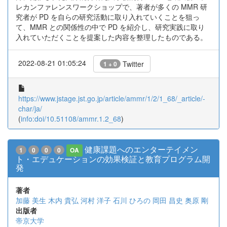
レカンファレンスワークショップで、著者が多くの MMR 研
究者が PD を自らの研究活動に取り入れていくことを狙っ
て、MMR との関係性の中で PD を紹介し、研究実践に取り
入れていただくことを提案した内容を整理したものである。
2022-08-21 01:05:24
Twitter
1 + 0
https://www.jstage.jst.go.jp/article/ammr/1/2/1_68/_article/-
char/ja/
(
info:doi/10.51108/ammr.1.2_68
)
健康課題へのエンターテイメン
1
0
0
0
OA
ト・エデュケーションの効果検証と教育プログラム開
発
著者
加藤 美生
木内 貴弘
河村 洋子
石川 ひろの
岡田 昌史
奥原 剛
出版者
帝京大学