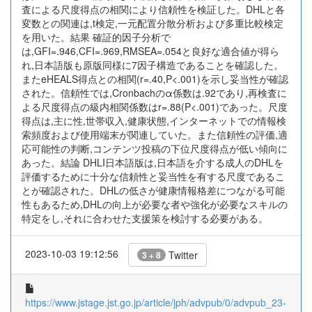
査による尺度得点の相関により信頼性を検証した。DHLと各
変数との関連は,t検定,一元配置分散分析および多重比較検定
を用いた。結果 確証的因子分析で
は,GFI=.946,CFI=.969,RMSEA=.054と良好な適合値が得ら
れ,日本語版も原版同様に7因子構造であることを確認した。
またeHEALS得点との相関(r=.40,P<.001)を示し妥当性が確認
された。信頼性では,Cronbachのα係数は.92であり,再検査に
よる尺度得点の級内相関係数はr=.88(P<.001)であった。尺度
得点は,主に性,世帯収入,健康状態,インターネットでの情報検
索頻度および使用端末が関連していた。また信頼性の評価,適
応可能性の判断,コンテンツ投稿の下位尺度得点が低い傾向に
あった。結論 DHLI日本語版は,日本語を介する成人のDHLを
評価するために十分な信頼性と妥当性を有する尺度であるこ
とが確認された。DHLの低さが健康情報格差につながる可能
性もあるため,DHLの向上が必要な者や強化が必要なスキルの
特定をし,それに合わせた支援策を検討する必要がある。
2023-10-03 19:12:56
Twitter
3 + 8
https://www.jstage.jst.go.jp/article/jph/advpub/0/advpub_23-