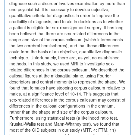
diagnose such a disorder involves examination by more than
one psychiatrist. It is necessary to develop objective,
quantitative criteria for diagnostics in order to improve the
credibility of diagnosis, and to aid in decisions as to whether
a patient is eligible for sex reassignment surgery. It has long
been believed that there are sex-related differences in the
shape and size of the corpus callosum (which interconnects
the two cerebral hemispheres), and that these differences
could form the basis of an objective, quantitative diagnostic
technique. Unfortunately, there are, as yet, no established
methods. In this study, we used MRI to investigate sex-
related differences in the corpus callosum. We described the
callosal figures at the midsagittal plane, using Fourier
descriptors and central moments to represent the shape. We
found that females have stooping corpus callosum relative to
males, at a significance level of 10-14. This suggests that
sex-related differences in the corpus callosum may consist of
differences in the callosal configurations in the cranium,
rather than the shape and size of the corpus callosum.
Furthermore, using statistical tests (a likelihood ratio test,
Kruskal-Wallis test and Mann-Whitney test), we found that
most of the GID subjects in our study (MTF, 4; FTM, 11)