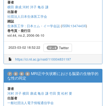
著者
横田 康成
河村 洋子
亀谷 謙
出版者
社団法人日本生体医工学会
雑誌
生体医工学 : 日本エム・イー学会誌
(
ISSN:1347443X
)
巻号頁・発行日
vol.44, no.2, 2006-06-10
2023-03-02 18:52:22
Twitter
12 + 8
https://ci.nii.ac.jp/naid/110004831197
MRI正中矢状断における脳梁の生物学的
7
0
0
0
な性の同定
著者
河村 洋子
横田 康成
亀谷 謙
竹田 寛
松村 要
出版者
一般社団法人電子情報通信学会