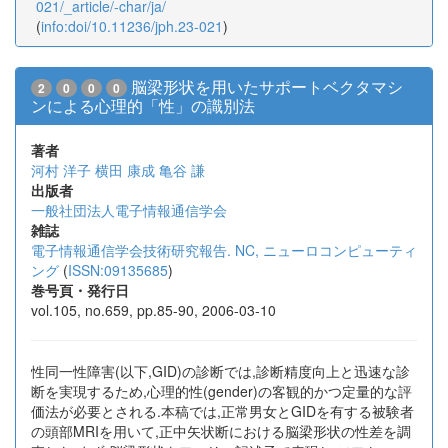
021/_article/-char/ja/
(
info:doi/10.11236/jph.23-021
)
脳梁形状を用いたサポートベクタマシ
2
0
0
0
ンによる心理的「性」の識別法
著者
河村 洋子
横田 康成
亀谷 謙
出版者
一般社団法人電子情報通信学会
雑誌
電子情報通信学会技術研究報告. NC, ニューロコンピューティ
ング
(
ISSN:09135685
)
巻号頁・発行日
vol.105, no.659, pp.85-90, 2006-03-10
性同一性障害(以下,GID)の診断では,診断精度向上と迅速な診
断を実現するため,心理的性(gender)の客観的かつ定量的な評
価法が必要とされる.本稿では,正常男女とGIDを有する被験者
の頭部MRIを用いて,正中矢状断における脳梁形状の性差を調