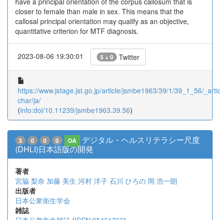
have a principal orientation of the corpus callosum that is
closer to female than male in sex. This means that the
callosal principal orientation may qualify as an objective,
quantitative criterion for MTF diagnosis.
2023-08-06 19:30:01
Twitter
5 + 0
https://www.jstage.jst.go.jp/article/jsmbe1963/39/1/39_1_56/_artic
char/ja/
(
info:doi/10.11239/jsmbe1963.39.56
)
デジタル・ヘルスリテラシー尺度
3
0
0
0
OA
(DHLI)日本語版の開発
著者
宮脇 梨奈
加藤 美生
河村 洋子
石川 ひろの
岡 浩一朗
出版者
日本公衆衛生学会
雑誌