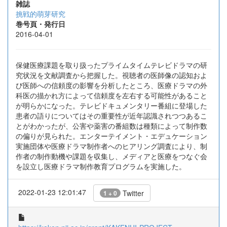
雑誌
挑戦的萌芽研究
巻号頁・発行日
2016-04-01
保健医療課題を取り扱ったプライムタイムテレビドラマの研
究状況を文献調査から把握した。視聴者の医師像の認知およ
び医師への信頼度の影響を分析したところ、医療ドラマの外
科医の描かれ方によって信頼度を左右する可能性があること
が明らかになった。テレビドキュメンタリー番組に登場した
患者の語りについてはその重要性が近年認識されつつあるこ
とがわかったが、公害や薬害の番組数は種類によって制作数
の偏りが見られた。エンターテイメント・エデュケーション
実施団体や医療ドラマ制作者へのヒアリング調査により、制
作者の制作動機や課題を収集し、メディアと医療をつなぐ会
を設立し医療ドラマ制作教育プログラムを実施した。
2022-01-23 12:01:47
Twitter
1 + 0