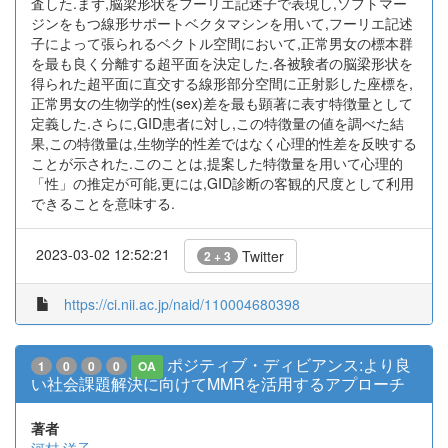
査した.まず,脳梁形状をフーリエ記述子で表現し,ソフトマー
ジンをもつ線形サポートベクタマシンを用いて,フーリエ記述
子によって張られるベクトル空間において,正常男女の標本群
を最も良く分離する超平面を決定した.各被験者の脳梁形状を
得られた超平面に直交する線形部分空間に正射影した座標を,
正常男女の生物学的性(sex)差を最も顕著に表す特徴量として
定義した.さらに,GID患者に対し,この特徴量の値を調べた結
果,この特徴量は,生物学的性差ではなく心理的性差を反映する
ことが示された.このことは,提案した特徴量を用いて心理的
「性」の推定が可能,更には,GID診断の客観的尺度として利用
できることを意味する.
2023-03-02 12:52:21
Twitter
2 + 3
https://ci.nii.ac.jp/naid/110004680398
ポジティブ・ディビアンス:より良
1
0
0
0
OA
い社会課題解決に向けてMMRを活用するアプローチ
著者