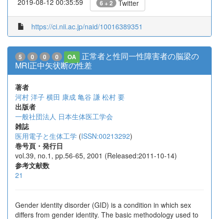
2019-08-12 00:35:59
Twitter
6 + 2
https://ci.nii.ac.jp/naid/10016389351
正常者と性同一性障害者の脳梁の
5
0
0
0
OA
MRI正中矢状断の性差
著者
河村 洋子
横田 康成
亀谷 謙
松村 要
出版者
一般社団法人 日本生体医工学会
雑誌
医用電子と生体工学
(
ISSN:00213292
)
巻号頁・発行日
vol.39, no.1, pp.56-65, 2001 (Released:2011-10-14)
参考文献数
21
Gender identity disorder (GID) is a condition in which sex
differs from gender identity. The basic methodology used to