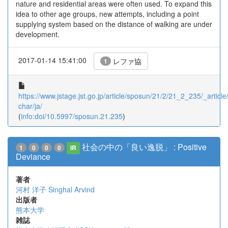
nature and residential areas were often used. To expand this
idea to other age groups, new attempts, including a point
supplying system based on the distance of walking are under
development.
2017-01-14 15:41:00
レファ協
1
https://www.jstage.jst.go.jp/article/sposun/21/2/21_2_235/_article/
char/ja/
(
info:doi/10.5997/sposun.21.235
)
社会の中の「良い逸脱」 : Positive
1
0
0
0
IR
Deviance
著者
河村 洋子
Singhal Arvind
出版者
熊本大学
雑誌