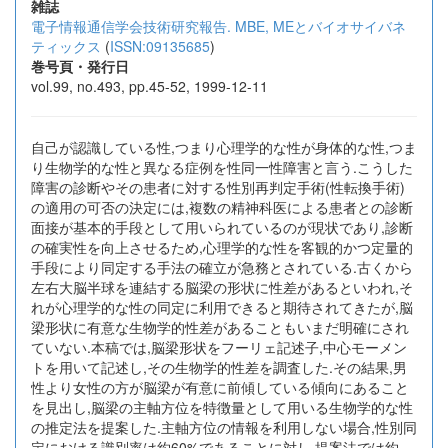
雑誌
電子情報通信学会技術研究報告. MBE, MEとバイオサイバネ
ティックス
(
ISSN:09135685
)
巻号頁・発行日
vol.99, no.493, pp.45-52, 1999-12-11
自己が認識している性,つまり心理学的な性が身体的な性,つま
り生物学的な性と異なる症例を性同一性障害と言う.こうした
障害の診断やその患者に対する性別再判定手術(性転換手術)
の適用の可否の決定には,複数の精神科医による患者との診断
面接が基本的手段として用いられているのが現状であり,診断
の確実性を向上させるため,心理学的な性を客観的かつ定量的
手段により同定する手法の確立が急務とされている.古くから
左右大脳半球を連結する脳梁の形状に性差があるといわれ,そ
れが心理学的な性の同定に利用できると期待されてきたが,脳
梁形状に有意な生物学的性差があることもいまだ明確にされ
ていない.本稿では,脳梁形状をフーリェ記述子,中心モーメン
トを用いて記述し,その生物学的性差を調査した.その結果,男
性より女性の方が脳梁が有意に前傾している傾向にあること
を見出し,脳梁の主軸方位を特徴量として用いる生物学的な性
の推定法を提案した.主軸方位の情報を利用しない場合,性別同
定における識別率は約60%であることに対し,提案法では約