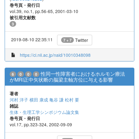
巻号頁・発行日
vol.39, no.1, pp.56-65, 2001-03-10
被引用文献数
3
2019-08-10 22:35:11
Twitter
7 + 7
https://ci.nii.ac.jp/naid/10010348098
性同一性障害者におけるホルモン療法
6
0
0
0
がMRI正中矢状断の脳梁主軸方位に与える影響
著者
河村 洋子
横田 康成
亀谷 謙
松村 要
雑誌
生体・生理工学シンポジウム論文集
巻号頁・発行日
vol.17, pp.323-324, 2002-09-09