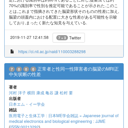
70%の識別率で性別を推定可能であることが示された.このこ
とは,これまで指摘されてきた脳梁形状そのものの性差に加え,
脳梁の頭蓋内における配置に大きな性差がある可能性を示唆
しており,まったく新たな知見を与えている.
2019-11-27 12:41:58
Twitter
7 + 3
https://ci.nii.ac.jp/naid/110003288298
正常者と性同一性障害者の脳梁のMRI正
7
0
0
0
中矢状断の性差
著者
河村 洋子
横田 康成
亀谷 謙
松村 要
出版者
日本エム・イー学会
雑誌
医用電子と生体工学 : 日本ME学会雑誌 = Japanese journal of
medical electronics and biological engineering : JJME
(
ISSN:00213292
)