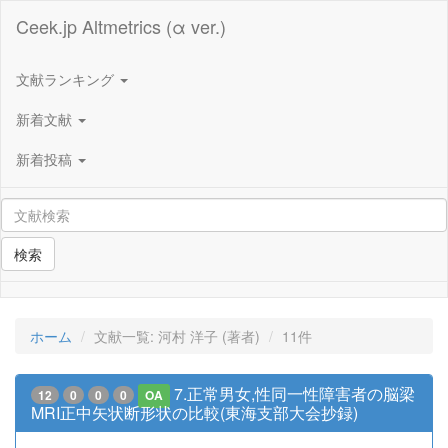
Ceek.jp Altmetrics (α ver.)
文献ランキング
新着文献
新着投稿
検索
ホーム
文献一覧: 河村 洋子 (著者)
11件
7.正常男女,性同一性障害者の脳梁
12
0
0
0
OA
MRI正中矢状断形状の比較(東海支部大会抄録)