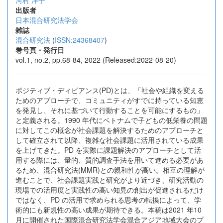
河村 洋子
出版者
日本混合研究法学会
雑誌
混合研究法
(
ISSN:24368407
)
巻号頁・発行日
vol.1, no.2, pp.68-84, 2022 (Released:2022-08-20)
ポジティブ・ディビアンス(PD)とは、「社会や組織を変える
ためのアプローチで、コミュニティがすでに持っている知恵
を発見し、それに基づいて行動することを可能にするもの」
と定義される。1990 年代にベトナムで子どもの低栄養の問題
に対してこの概念が社会課題を解決するためのアプローチと
して確立されて以降、複雑な社会課題に活用されている成果
を上げてきた。PD を実際に課題解決のアプローチとして活
用する際には、量的、質的調査手法を用いて進める必要があ
るため、混合研究法(MMR)との親和性が高い。相互の理解が
進むことで、社会課題実践と研究がより近づき、研究活動の
現場での活用度と実践性の高い知見の創出が促進されるだけ
ではなく、PD の活用で求められる思考の転換によって、学
術的にも新規性の高い成果が期待できる。本稿は2021 年10
月に開催された国際混合研究法学会混合アジア地域大会のプ