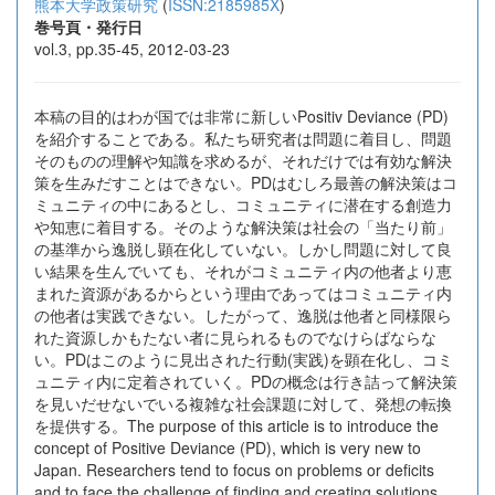
熊本大学政策研究
(
ISSN:2185985X
)
巻号頁・発行日
vol.3, pp.35-45, 2012-03-23
本稿の目的はわが国では非常に新しいPositiv Deviance (PD)
を紹介することである。私たち研究者は問題に着目し、問題
そのものの理解や知識を求めるが、それだけでは有効な解決
策を生みだすことはできない。PDはむしろ最善の解決策はコ
ミュニティの中にあるとし、コミュニティに潜在する創造力
や知恵に着目する。そのような解決策は社会の「当たり前」
の基準から逸脱し顕在化していない。しかし問題に対して良
い結果を生んでいても、それがコミュニティ内の他者より恵
まれた資源があるからという理由であってはコミュニティ内
の他者は実践できない。したがって、逸脱は他者と同様限ら
れた資源しかもたない者に見られるものでなけらばならな
い。PDはこのように見出された行動(実践)を顕在化し、コミ
ュニティ内に定着されていく。PDの概念は行き詰って解決策
を見いだせないでいる複雑な社会課題に対して、発想の転換
を提供する。The purpose of this article is to introduce the
concept of Positive Deviance (PD), which is very new to
Japan. Researchers tend to focus on problems or deficits
and to face the challenge of finding and creating solutions.