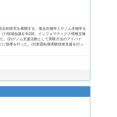
智明
岡田 典弘
阿形 清和
河田 雅圭
郷 通子
豊田 敦
藤
総合的研究を展開する、進化生物学とゲノム生物学を
(1)領域会議を年2回、インフォマティクス情報交換
た。(2)ゲノム支援活動として実験方法のアドバイ
に指導を行った。(3)形質転換実験技術支援を行っ