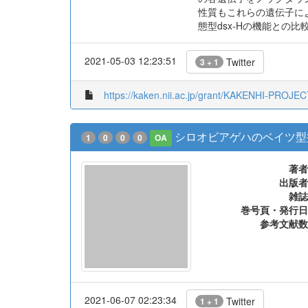
性質もこれらの遺伝子に
態型dsx-Hの機能との比
2021-05-03 12:23:51
Twitter
3 + 1
https://kaken.nii.ac.jp/grant/KAKENHI-PROJE
シロオビアゲハのベイツ型
1
0
0
0
OA
著者
出版者
雑誌
巻号頁・発行日
参考文献数