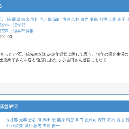
る
石川 統
藤原 晴彦
塩川 光一郎
深町 博史
若林 健之
桑島 邦博
土肥 絢子
研究科・理学部
研究科・理学部廣報
2001-03
であったか/石川統先生を送る/定年退官に際して思う、40年の研究生活の
々/土肥絢子さんを送る/退官にあたって/吉田さん退官によせて
基盤解明