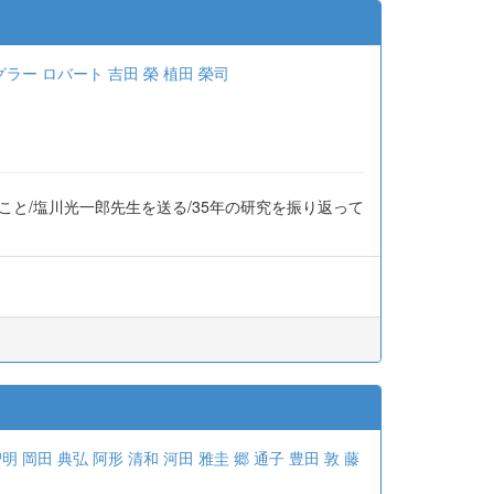
グラー ロバート
吉田 榮
植田 榮司
こと/塩川光一郎先生を送る/35年の研究を振り返って