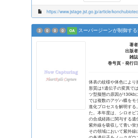
https://www.jstage.jst.go.jp/article/konchubiote
スーパージーンが制御する
3
0
0
0
OA
著者
出版者
雑誌
巻号頁・発行日
体表の紋様や体色により
形質は1遺伝子の変異では
ツ型擬態の原因が130
では複数のアゲハ蝶をモデルと
進化プロセスを解明する
た。本年度は、シロオビ
の合成経路に関与する遺
紫外線を吸収して青い蛍
その領域において紫外線に対
の各遺伝子をノックダウ