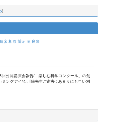
_5
)
 晴彦
相原 博昭
岡 良隆
第8回公開講演会報告/「楽しむ科学コンクール」の創
ミングデイ/石川統先生ご逝去 : あまりにも早い別