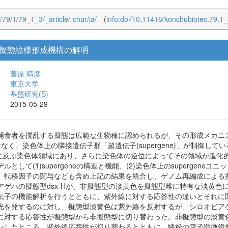
c/79/1/79_1_3/_article/-char/ja/
(
info:doi/10.11416/konchubiotec.79.1
擬態紋様形成機構の解明
藤原 晴彦
東京大学
基盤研究(S)
2015-05-29
捕食者を撹乱する擬態は広範な生物種に認められるが、その形成メカニ
なく、染色体上の隣接遺伝子群「超遺伝子(supergene)」が制御し
kbに及ぶ染色体領域にあり、さらに染色体の逆位によってその領域が進
して(1)supergeneの構造と機能、(2)染色体上のsupergeneユニ
。転移因子の関与なども含め上記の結果を統合し、ゲノム再編成による
アゲハの擬態型dsx-Hが、非擬態型の淡黄色を擬態型雌に特有な淡黄
伝子の機能解析を行うとともに、紫外線に対する応答性の違いとそれに
光を発するのに対し、擬態型淡黄色は紫外線を反射するが、シロオビアゲ
する応答性が擬態型から非擬態型に切り替わった。非擬態型の淡黄色papil
ンしたところ、紫外線応答性が切り替わるとともに、鱗粉の電子顕微鏡