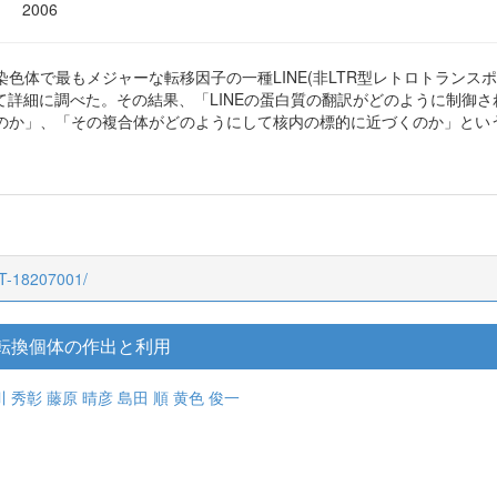
東京大学
基盤研究(A)
2006
色体で最もメジャーな転移因子の一種LINE(非LTR型レトロトランス
用いて詳細に調べた。その結果、「LINEの蛋白質の翻訳がどのように制御さ
のか」、「その複合体がどのようにして核内の標的に近づくのか」という
CT-18207001/
転換個体の作出と利用
川 秀彰
藤原 晴彦
島田 順
黄色 俊一