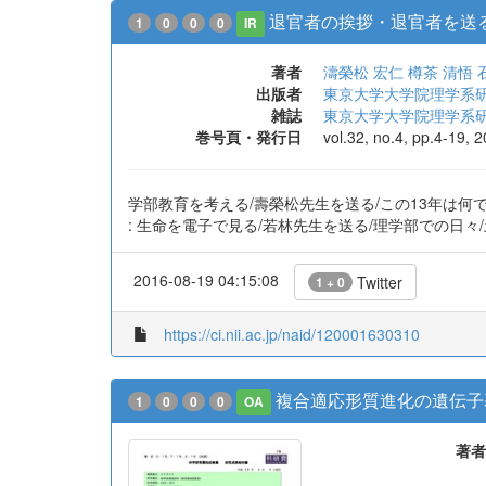
https://ci.nii.ac.jp/naid/120001507269
退官者の挨拶・退官者を送
1
0
0
0
IR
著者
濤榮松 宏仁
樽茶 清悟
出版者
東京大学大学院理学系
雑誌
東京大学大学院理学系
巻号頁・発行日
vol.32, no.4, pp.4-19, 
学部教育を考える/壽榮松先生を送る/この13年は何
: 生命を電子で見る/若林先生を送る/理学部での日
2016-08-19 04:15:08
Twitter
1 + 0
https://ci.nii.ac.jp/naid/120001630310
複合適応形質進化の遺伝子
1
0
0
0
OA