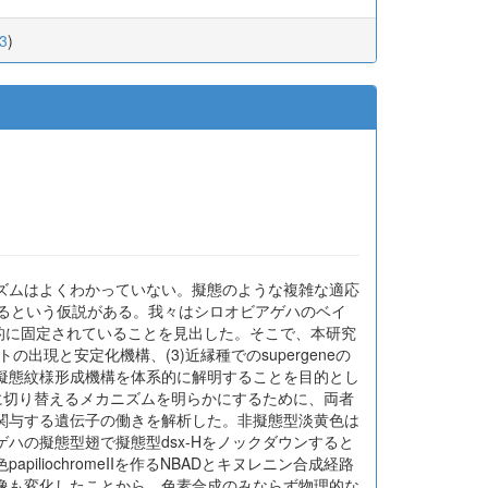
_3
)
ズムはよくわかっていない。擬態のような複雑な適応
ているという仮説がある。我々はシロオビアゲハのベイ
化的に固定されていることを見出した。そこで、本研究
ットの出現と安定化機構、(3)近縁種でのsupergeneの
擬態紋様形成機構を体系的に解明することを目的とし
色に切り替えるメカニズムを明らかにするために、両者
関与する遺伝子の働きを解析した。非擬態型淡黄色は
ハの擬態型翅で擬態型dsx-Hをノックダウンすると
iochromeIIを作るNBADとキヌレニン合成経路
像も変化したことから、色素合成のみならず物理的な