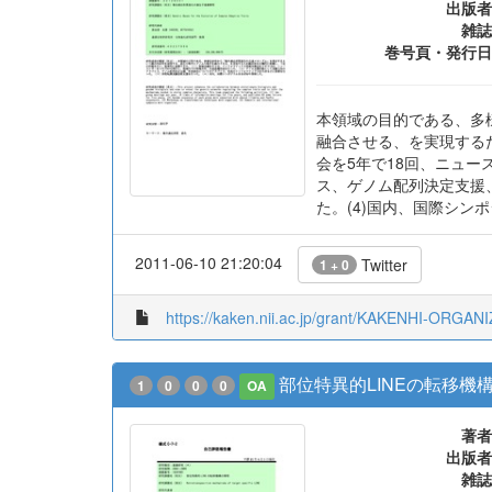
著者
出版者
雑誌
巻号頁・発行日
本領域の目的である、多
融合させる、を実現する
会を5年で18回、ニュー
ス、ゲノム配列決定支援
た。(4)国内、国際シン
2011-06-10 21:20:04
Twitter
1 + 0
https://kaken.nii.ac.jp/grant/KAKENHI-ORGA
部位特異的LINEの転移機
1
0
0
0
OA
著者