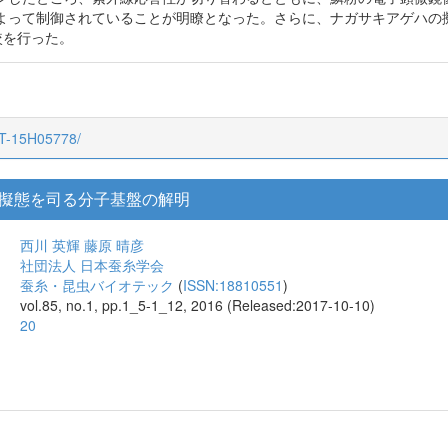
よって制御されていることが明瞭となった。さらに、ナガサキアゲハの擬
較を行った。
CT-15H05778/
擬態を司る分子基盤の解明
西川 英輝
藤原 晴彦
社団法人 日本蚕糸学会
蚕糸・昆虫バイオテック
(
ISSN:18810551
)
vol.85, no.1, pp.1_5-1_12, 2016 (Released:2017-10-10)
20