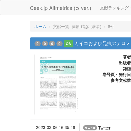
Ceek.jp Altmetrics (α ver.)
文献ランキング
ホーム
文献一覧: 藤原 晴彦 (著者)
8件
カイコおよび昆虫のテロメ
9
0
0
0
OA
著者
出版者
雑誌
巻号頁・発行日
参考文献数
2023-03-06 16:35:46
Twitter
9 + 10