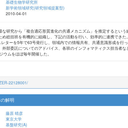
長谷部 光泰
倉谷 滋
嶋田 透
藤原 晴彦
川口 正代司
深津 武馬
西山 
山 秋佐夫
望月 敦史
矢原 徹一
基礎生物学研究所
新学術領域研究(研究領域提案型)
2010-04-01
様な研究から「複合適応形質進化の共通メカニズム」を推定するという
ため総括班を有機的に組織し、下記の活動を行い、効率的に連携できた。
スレターを5年で63号発行し、領域内での情報共有、共通意識形成を行っ
、外部委託についてのアドバイス、各班のインフォマティクス担当者など
ポジウムをほぼ毎年開催した。
NIZER-22128001/
構の解明
藤原 晴彦