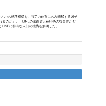
ポゾン)の転移機構を、特定の位置にのみ転移する因子
れるのか」、「LINEの蛋白質とmRNAの複合体がど
LINEに特有な未知の機構を解明した。