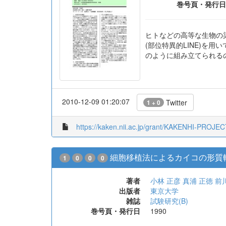
出版者
雑誌
巻号頁・発行日
ヒトなどの高等な生物の染
(部位特異的LINE)を
のように組み立てられる
2010-12-09 01:20:07
Twitter
1 + 0
https://kaken.nii.ac.jp/grant/KAKENHI-PROJE
細胞移植法によるカイコの形質
1
0
0
0
著者
小林 正彦
真浦 正徳
前
出版者
東京大学
雑誌
試験研究(B)