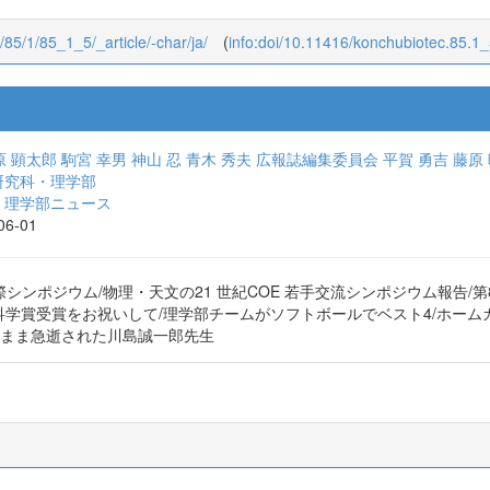
c/85/1/85_1_5/_article/-char/ja/
(
info:doi/10.11416/konchubiotec.85.1
原 顕太郎
駒宮 幸男
神山 忍
青木 秀夫
広報誌編集委員会
平賀 勇吉
藤原
研究科・理学部
・理学部ニュース
006-01
ンポジウム/物理・天文の21 世紀COE 若手交流シンポジウム報告/
M科学賞受賞をお祝いして/理学部チームがソフトボールでベスト4/ホームカ
のまま急逝された川島誠一郎先生