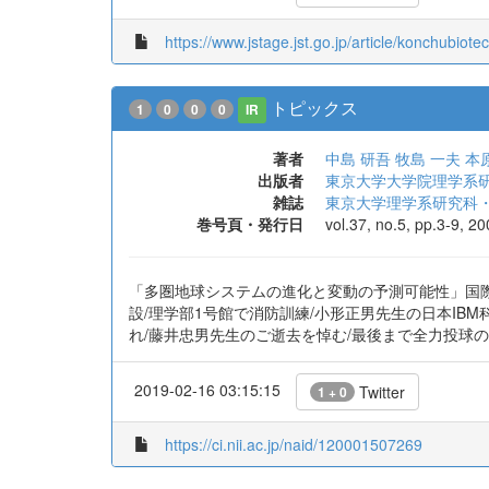
2021-06-07 02:23:34
Twitter
1 + 1
https://www.jstage.jst.go.jp/article/konchubiote
トピックス
1
0
0
0
IR
著者
中島 研吾
牧島 一夫
本
出版者
東京大学大学院理学系
雑誌
東京大学理学系研究科
巻号頁・発行日
vol.37, no.5, pp.3-9, 2
「多圏地球システムの進化と変動の予測可能性」国際シ
設/理学部1号館で消防訓練/小形正男先生の日本IB
れ/藤井忠男先生のご逝去を悼む/最後まで全力投球
2019-02-16 03:15:15
Twitter
1 + 0