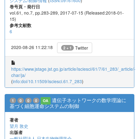
システム/制御/情報
(
ISSN:09161600
)
巻号頁・発行日
vol.61, no.7, pp.283-289, 2017-07-15 (Released:2018-01-
15)
参考文献数
6
2020-08-26 11:22:18
Twitter
2 + 1
https://www.jstage.jst.go.jp/article/isciesci/61/7/61_283/_article/-
char/ja/
(
info:doi/10.11509/isciesci.61.7_283
)
遺伝子ネットワークの数学理論に
1
0
0
0
OA
基づく細胞運命システムの制御
著者
望月 敦史
出版者
一般社団法人 日本生物物理学会