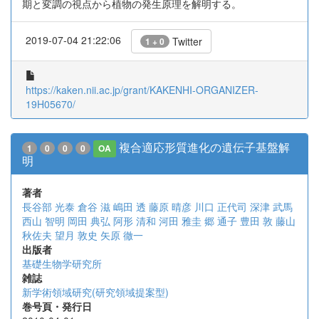
期と変調の視点から植物の発生原理を解明する。
2019-07-04 21:22:06
Twitter
1 + 0
https://kaken.nii.ac.jp/grant/KAKENHI-ORGANIZER-
19H05670/
複合適応形質進化の遺伝子基盤解
1
0
0
0
OA
明
著者
長谷部 光泰
倉谷 滋
嶋田 透
藤原 晴彦
川口 正代司
深津 武馬
西山 智明
岡田 典弘
阿形 清和
河田 雅圭
郷 通子
豊田 敦
藤山
秋佐夫
望月 敦史
矢原 徹一
出版者
基礎生物学研究所
雑誌
新学術領域研究(研究領域提案型)
巻号頁・発行日