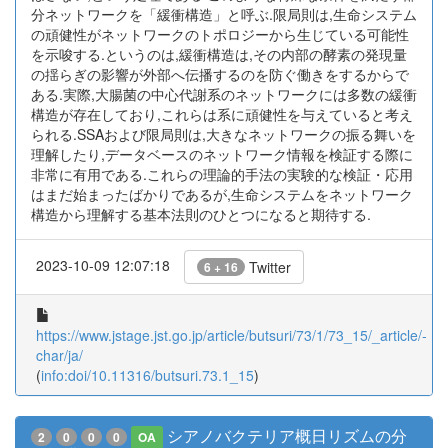
分ネットワークを「緩衝構造」と呼ぶ.限局則は,生命システム
の頑健性がネットワークのトポロジーから生じている可能性
を示唆する.というのは,緩衝構造は,その内部の酵素の発現量
の揺らぎの影響が外部へ伝播するのを防ぐ働きをするからで
ある.実際,大腸菌の中心代謝系のネットワークには多数の緩衝
構造が存在しており,これらは系に頑健性を与えていると考え
られる.SSAおよび限局則は,大きなネットワークの振る舞いを
理解したり,データベースのネットワーク情報を検証する際に
非常に有用である.これらの理論的手法の実験的な検証・応用
はまだ始まったばかりであるが,生命システムをネットワーク
構造から理解する基本法則のひとつになると期待する.
2023-10-09 12:07:18
Twitter
6 + 16
https://www.jstage.jst.go.jp/article/butsuri/73/1/73_15/_article/-
char/ja/
(
info:doi/10.11316/butsuri.73.1_15
)
シアノバクテリア概日リズムの分
2
0
0
0
OA