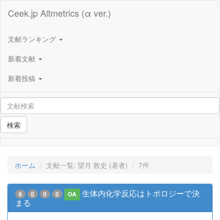
Ceek.jp Altmetrics (α ver.)
文献ランキング
新着文献
新着投稿
検索
ホーム
文献一覧: 望月 敦史 (著者)
7件
生体内化学反応はトポロジーで決
6
0
0
0
OA
まる