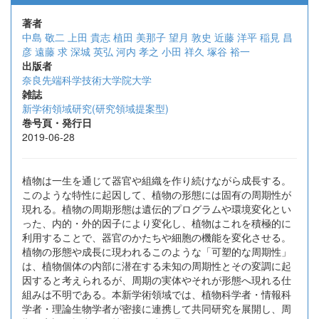
著者
中島 敬二
上田 貴志
植田 美那子
望月 敦史
近藤 洋平
稲見 昌
彦
遠藤 求
深城 英弘
河内 孝之
小田 祥久
塚谷 裕一
出版者
奈良先端科学技術大学院大学
雑誌
新学術領域研究(研究領域提案型)
巻号頁・発行日
2019-06-28
植物は一生を通じて器官や組織を作り続けながら成長する。
このような特性に起因して、植物の形態には固有の周期性が
現れる。植物の周期形態は遺伝的プログラムや環境変化とい
った、内的・外的因子により変化し、植物はこれを積極的に
利用することで、器官のかたちや細胞の機能を変化させる。
植物の形態や成長に現われるこのような「可塑的な周期性」
は、植物個体の内部に潜在する未知の周期性とその変調に起
因すると考えられるが、周期の実体やそれが形態へ現れる仕
組みは不明である。本新学術領域では、植物科学者・情報科
学者・理論生物学者が密接に連携して共同研究を展開し、周