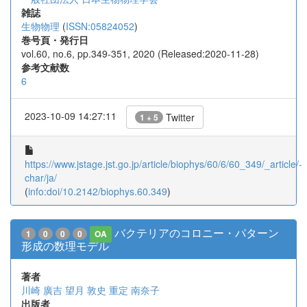
雑誌
生物物理
(
ISSN:05824052
)
巻号頁・発行日
vol.60, no.6, pp.349-351, 2020 (Released:2020-11-28)
参考文献数
6
2023-10-09 14:27:11
Twitter
1 + 5
https://www.jstage.jst.go.jp/article/biophys/60/6/60_349/_article/-
char/ja/
(
info:doi/10.2142/biophys.60.349
)
バクテリアのコロニー・パターン
1
0
0
0
OA
形成の数理モデル
著者
川崎 廣吉
望月 敦史
重定 南奈子
出版者