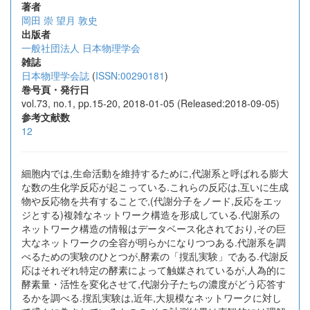
著者
岡田 崇
望月 敦史
出版者
一般社団法人 日本物理学会
雑誌
日本物理学会誌
(
ISSN:00290181
)
巻号頁・発行日
vol.73, no.1, pp.15-20, 2018-01-05 (Released:2018-09-05)
参考文献数
12
細胞内では,生命活動を維持するために,代謝系と呼ばれる膨大
な数の生化学反応が起こっている.これらの反応は,互いに生成
物や反応物を共有することで,(代謝分子をノード,反応をエッ
ジとする)複雑なネットワーク構造を形成している.代謝系の
ネットワーク構造の情報はデータベース化されており,その巨
大なネットワークの全容が明らかになりつつある.代謝系を調
べるための実験のひとつが,酵素の「撹乱実験」である.代謝反
応はそれぞれ特定の酵素によって触媒されているが,人為的に
酵素量・活性を変化させて,代謝分子たちの濃度がどう応答す
るかを調べる.撹乱実験は,近年,大規模なネットワークに対し