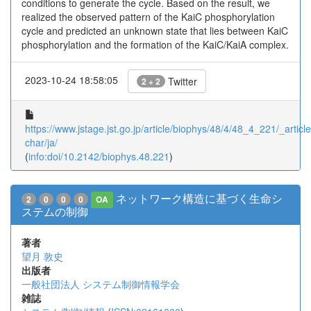
conditions to generate the cycle. Based on the result, we
realized the observed pattern of the KaiC phosphorylation
cycle and predicted an unknown state that lies between KaiC
phosphorylation and the formation of the KaiC/KaiA complex.
2023-10-24 18:58:05
Twitter
2 + 2
https://www.jstage.jst.go.jp/article/biophys/48/4/48_4_221/_article
char/ja/
(
info:doi/10.2142/biophys.48.221
)
ネットワーク構造に基づく生命シ
2
0
0
0
OA
ステムの制御
著者
望月 敦史
出版者
一般社団法人 システム制御情報学会
雑誌