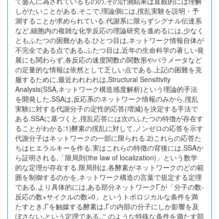
て盛んに為されているものの,その計測結果は直観的には理解
しがたいことがある.そこで,理論側には,撹乱実験を説明・予
測することが求められている.代謝系に限らずシグナル伝達系
など,細胞内の複雑な化学反応の理論研究を進めるには,少なく
ともふたつの困難がある.ひとつ目は,ネットワーク情報自体が
不完全である点である.ふたつ目は,近年の生命科学の著しい発
展にも関わらず,各反応の速度関数の関数形やパラメータなど
の定量的な情報は依然として乏しい点である.上記の困難を克
服するために,最近われわれは,Structural Sensitivity
Analysis(SSA,ネットワーク構造感度解析)という理論的手法
を開発した.SSAは,反応系のネットワーク情報のみから,撹乱
実験に対する代謝分子の定性的応答(増減)を決定する手法で
ある.SSAに基づくと,撹乱応答には次のふたつの特徴が存在す
ることがわかる:1)酵素の撹乱に対して,ノンゼロの応答を示す
代謝分子はネットワークの一部に限られる.2)これらの応答た
ちはヒエラルキーを作る.実はこれらの特徴の背後には,SSAか
ら証明される,「限局則(the law of localization)」という数学
的な定理が存在する.限局則は,各酵素がネットワークのどの範
囲を制御するのかを,ネットワーク構造の言葉で規定する定理
である.より具体的には,ある部分ネットワークΓが「分子の数-
反応の数+サイクルの数=0」というトポロジカルな条件を満
たすとき,Γを触媒する酵素は,Γの内部の分子にしか影響を及
ぼさない,という定理である.このような特殊な条件を満たす部