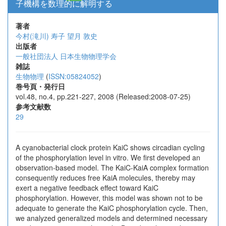
子機構を数理的に解明する
著者
今村(滝川) 寿子
望月 敦史
出版者
一般社団法人 日本生物物理学会
雑誌
生物物理
(
ISSN:05824052
)
巻号頁・発行日
vol.48, no.4, pp.221-227, 2008 (Released:2008-07-25)
参考文献数
29
A cyanobacterial clock protein KaiC shows circadian cycling
of the phosphorylation level in vitro. We first developed an
observation-based model. The KaiC-KaiA complex formation
consequently reduces free KaiA molecules, thereby may
exert a negative feedback effect toward KaiC
phosphorylation. However, this model was shown not to be
adequate to generate the KaiC phosphorylation cycle. Then,
we analyzed generalized models and determined necessary