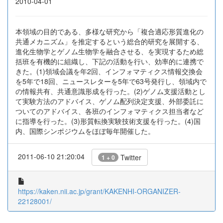
2010-04-01
本領域の目的である、多様な研究から「複合適応形質進化の
共通メカニズム」を推定するという総合的研究を展開する、
進化生物学とゲノム生物学を融合させる、を実現するため総
括班を有機的に組織し、下記の活動を行い、効率的に連携で
きた。(1)領域会議を年2回、インフォマティクス情報交換会
を5年で18回、ニュースレターを5年で63号発行し、領域内で
の情報共有、共通意識形成を行った。(2)ゲノム支援活動とし
て実験方法のアドバイス、ゲノム配列決定支援、外部委託に
ついてのアドバイス、各班のインフォマティクス担当者など
に指導を行った。(3)形質転換実験技術支援を行った。(4)国
内、国際シンポジウムをほぼ毎年開催した。
2011-06-10 21:20:04
Twitter
1 + 0
https://kaken.nii.ac.jp/grant/KAKENHI-ORGANIZER-
22128001/