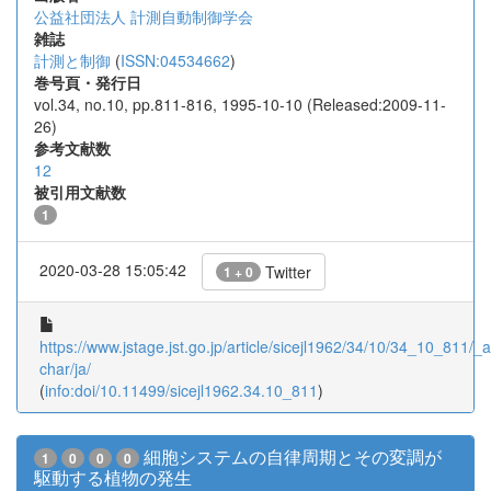
公益社団法人 計測自動制御学会
雑誌
計測と制御
(
ISSN:04534662
)
巻号頁・発行日
vol.34, no.10, pp.811-816, 1995-10-10 (Released:2009-11-
26)
参考文献数
12
被引用文献数
1
2020-03-28 15:05:42
Twitter
1 + 0
https://www.jstage.jst.go.jp/article/sicejl1962/34/10/34_10_811/_ar
char/ja/
(
info:doi/10.11499/sicejl1962.34.10_811
)
細胞システムの自律周期とその変調が
1
0
0
0
駆動する植物の発生