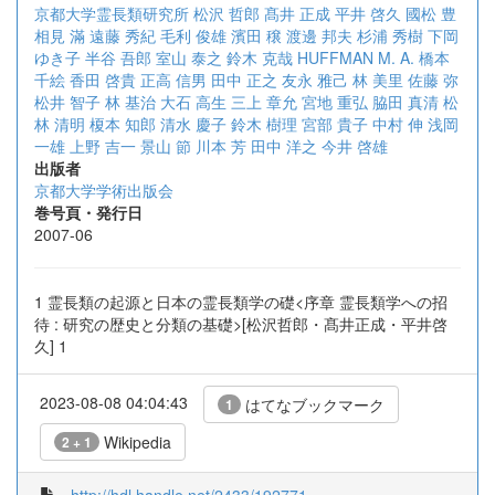
京都大学霊長類研究所
松沢 哲郎
髙井 正成
平井 啓久
國松 豊
相見 滿
遠藤 秀紀
毛利 俊雄
濱田 穣
渡邊 邦夫
杉浦 秀樹
下岡
ゆき子
半谷 吾郎
室山 泰之
鈴木 克哉
HUFFMAN M. A.
橋本
千絵
香田 啓貴
正高 信男
田中 正之
友永 雅己
林 美里
佐藤 弥
松井 智子
林 基治
大石 高生
三上 章允
宮地 重弘
脇田 真清
松
林 清明
榎本 知郎
清水 慶子
鈴木 樹理
宮部 貴子
中村 伸
浅岡
一雄
上野 吉一
景山 節
川本 芳
田中 洋之
今井 啓雄
出版者
京都大学学術出版会
巻号頁・発行日
2007-06
1 霊長類の起源と日本の霊長類学の礎<序章 霊長類学への招
待 : 研究の歴史と分類の基礎>[松沢哲郎・髙井正成・平井啓
久] 1
2023-08-08 04:04:43
はてなブックマーク
1
Wikipedia
2 + 1