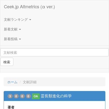
Ceek.jp Altmetrics (α ver.)
文献ランキング
新着文献
新着投稿
検索
ホーム
文献詳細
霊長類進化の科学
3
0
0
0
OA
著者