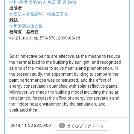
中川 善博
塩地 純夫
鳥居 寛
譚 洪衛
出版者
社団法人空気調和・衛生工学会
雑誌
学術講演会論文集
巻号頁・発行日
vol.21, no.1, pp.573-576, 2009-08-18
Solar reflective paints are effective as the means to reduce
the thermal load to the building by sunlight, and recognized
as one of the means to solve heat island phenomenon. In
the present study, the experiment building to compare the
paint performances was constructed, and the effect of
energy conservation quantified with solar reflective paints.
Moreover, we made the building model including the solar
reflectance, forecast the effect of energy conservation and
the indoor heat environment by the simulation, and
evaluated them.
2014-11-30 22:50:00
はてなブックマーク
1