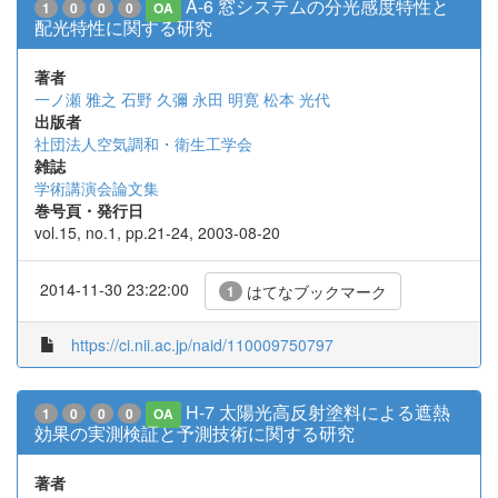
A-6 窓システムの分光感度特性と
1
0
0
0
OA
配光特性に関する研究
著者
一ノ瀬 雅之
石野 久彌
永田 明寛
松本 光代
出版者
社団法人空気調和・衛生工学会
雑誌
学術講演会論文集
巻号頁・発行日
vol.15, no.1, pp.21-24, 2003-08-20
2014-11-30 23:22:00
はてなブックマーク
1
https://ci.nii.ac.jp/naid/110009750797
H-7 太陽光高反射塗料による遮熱
1
0
0
0
OA
効果の実測検証と予測技術に関する研究
著者