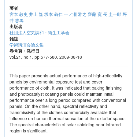
著者
宮本 敦史
井上 隆
坂本 義仁
一ノ瀬 雅之
齊藤 寛
長 圭一郎
坪
井 悠馬
出版者
社団法人空気調和・衛生工学会
雑誌
学術講演会論文集
巻号頁・発行日
vol.21, no.1, pp.577-580, 2009-08-18
This paper presents actual performance of high-reflectivity
panels by enviromental exposure test and cover
performance of cloth. It was indicated that baking finishing
and photocatalyst coating panels could maintain initial
performance over a long period compared with conventional
panels. On the other hand, spectral reflectivity and
transmissivity of the clothes commercially available that
influence on human thermal sensation of the exterior space.
The spectral characteristic of solar shielding near infrared
region is significant.