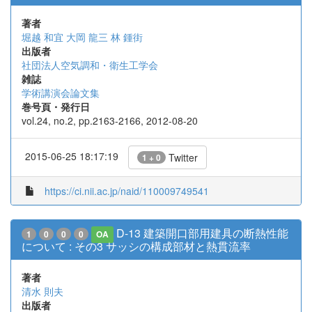
著者
堀越 和宜
大岡 龍三
林 鍾街
出版者
社団法人空気調和・衛生工学会
雑誌
学術講演会論文集
巻号頁・発行日
vol.24, no.2, pp.2163-2166, 2012-08-20
2015-06-25 18:17:19
Twitter
1 + 0
https://ci.nii.ac.jp/naid/110009749541
D-13 建築開口部用建具の断熱性能
1
0
0
0
OA
について : その3 サッシの構成部材と熱貫流率
著者
清水 則夫
出版者