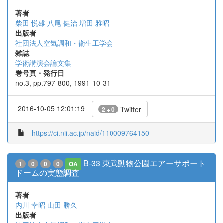
著者
柴田 悦雄
八尾 健治
増田 雅昭
出版者
社団法人空気調和・衛生工学会
雑誌
学術講演会論文集
巻号頁・発行日
no.3, pp.797-800, 1991-10-31
2016-10-05 12:01:19
Twitter
2 + 0
https://ci.nii.ac.jp/naid/110009764150
B-33 東武動物公園エアーサポート
1
0
0
0
OA
ドームの実態調査
著者
内川 幸昭
山田 勝久
出版者