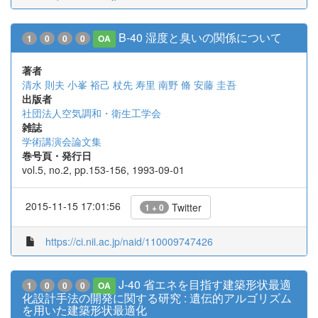
B-40 湿度と臭いの関係について
1
0
0
0
OA
著者
清水 則夫
小峯 裕己
杖先 寿里
南野 脩
安藤 圭吾
出版者
社団法人空気調和・衛生工学会
雑誌
学術講演会論文集
巻号頁・発行日
vol.5, no.2, pp.153-156, 1993-09-01
2015-11-15 17:01:56
Twitter
1 + 0
https://ci.nii.ac.jp/naid/110009747426
J-40 省エネを目指す建築形状最適
1
0
0
0
OA
化設計手法の開発に関する研究 : 遺伝的アルゴリズム
を用いた建築形状最適化