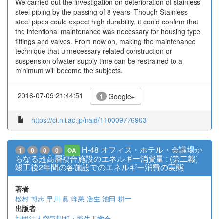
We carried out the investigation on deterioration of stainless
steel piping by the passing of 8 years. Though Stainless
steel pipes could expect high durability, it could confirm that
the intentional maintenance was necessary for housing type
fittings and valves. From now on, making the maintenance
technique that unnecessary related construction or
suspension ofwater supply time can be restrained to a
minimum will become the subjects.
2016-07-09 21:44:51
Google+
1
https://ci.nii.ac.jp/naid/110009776903
H-48 オフィス・ホテル・会議場か
1
0
0
0
OA
らなる超高層複合施設のエネルギー消費量 : (第二報)
竣工後2年間の各施設でのエネルギー消費の実態
著者
松村 博志
早川 眞
蜂巣 浩生
池田 耕一
出版者
社団法人空気調和・衛生工学会