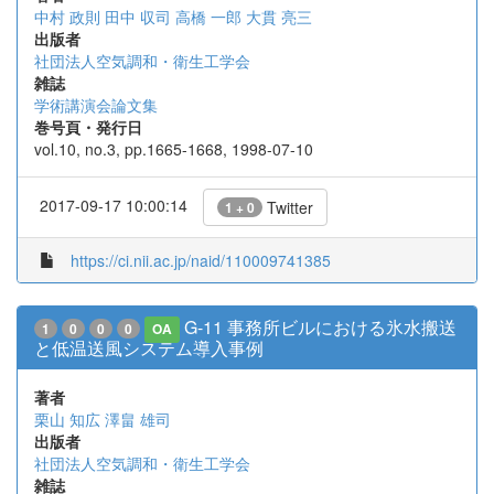
中村 政則
田中 収司
高橋 一郎
大貫 亮三
出版者
社団法人空気調和・衛生工学会
雑誌
学術講演会論文集
巻号頁・発行日
vol.10, no.3, pp.1665-1668, 1998-07-10
2017-09-17 10:00:14
Twitter
1 + 0
https://ci.nii.ac.jp/naid/110009741385
G-11 事務所ビルにおける氷水搬送
1
0
0
0
OA
と低温送風システム導入事例
著者
栗山 知広
澤畠 雄司
出版者
社団法人空気調和・衛生工学会
雑誌