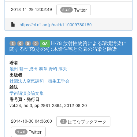
2018-11-29 12:02:49
Twitter
3 + 0
https://ci.nii.ac.jp/naid/110009780180
H-78 放射性物質による環境汚染に
3
0
0
0
OA
関する研究(その4) : 木造住宅と公園の汚染と除染
著者
池田 耕一
成田 泰章
野崎 淳夫
出版者
社団法人空気調和・衛生工学会
雑誌
学術講演会論文集
巻号頁・発行日
vol.24, no.3, pp.2861-2864, 2012-08-20
2014-10-30 04:36:00
はてなブックマーク
2
Twitter
1 + 0