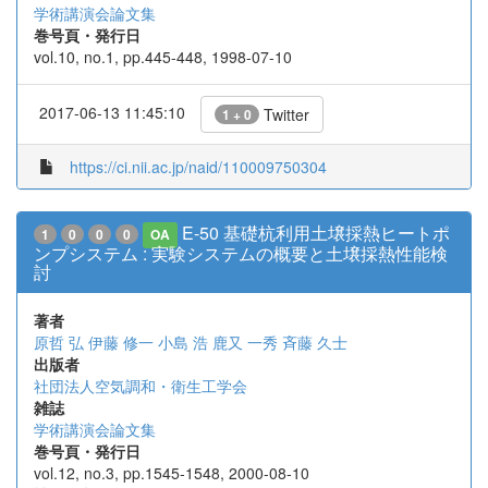
学術講演会論文集
巻号頁・発行日
vol.10, no.1, pp.445-448, 1998-07-10
2017-06-13 11:45:10
Twitter
1 + 0
https://ci.nii.ac.jp/naid/110009750304
E-50 基礎杭利用土壌採熱ヒートポ
1
0
0
0
OA
ンプシステム : 実験システムの概要と土壌採熱性能検
討
著者
原哲 弘
伊藤 修一
小島 浩
鹿又 一秀
斉藤 久士
出版者
社団法人空気調和・衛生工学会
雑誌
学術講演会論文集
巻号頁・発行日
vol.12, no.3, pp.1545-1548, 2000-08-10