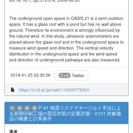
vol.16, no.1, pp.513-516, 2004-08-20
The underground open space in OASIS 21 is a semi-outdoor
space. It has a glass roof with a pond but has no wall above
ground. Therefore its environment is strongly influenced by
the natural wind. In this study, ultrasonic anemometers are
placed above the glass roof and in the underground space to
measure wind speed and direction. The vertical velocity
distribution in the underground space and the wind speed
and direction of underground pathways are also measured.
2019-01-25 22:30:26
Twitter
1 + 0
https://ci.nii.ac.jp/naid/110009779303
F-41 地震リスクマネージルト手法によ
1
0
0
0
る新聞印刷工場の震災対策の定量評価 : その1 対象施
設の概要と計算条件
著者