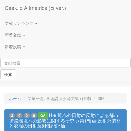
Ceek.jp Altmetrics (α ver.)
文献ランキング
新着文献
新着投稿
検索
ホーム
文献一覧: 学術講演会論文集 (雑誌)
39件
H-8 近赤外日射の反射による都市
3
0
0
0
OA
街路環境への影響に関する研究 : (第1報)高反射外装材
と衣服の日射反射性能評価