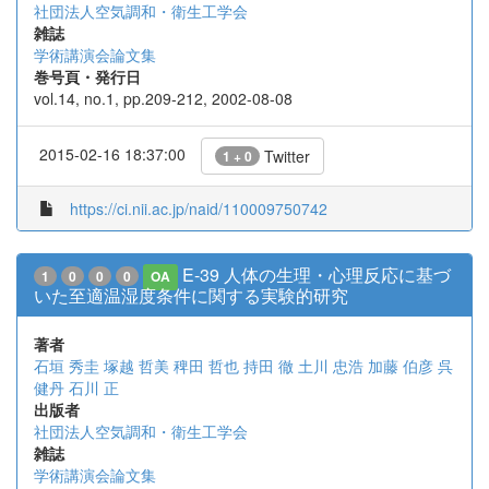
社団法人空気調和・衛生工学会
雑誌
学術講演会論文集
巻号頁・発行日
vol.14, no.1, pp.209-212, 2002-08-08
2015-02-16 18:37:00
Twitter
1 + 0
https://ci.nii.ac.jp/naid/110009750742
E-39 人体の生理・心理反応に基づ
1
0
0
0
OA
いた至適温湿度条件に関する実験的研究
著者
石垣 秀圭
塚越 哲美
稗田 哲也
持田 徹
土川 忠浩
加藤 伯彦
呉
健丹
石川 正
出版者
社団法人空気調和・衛生工学会
雑誌
学術講演会論文集