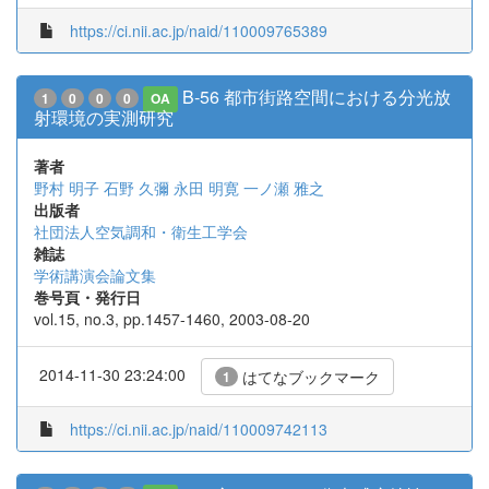
https://ci.nii.ac.jp/naid/110009765389
B-56 都市街路空間における分光放
1
0
0
0
OA
射環境の実測研究
著者
野村 明子
石野 久彌
永田 明寛
一ノ瀬 雅之
出版者
社団法人空気調和・衛生工学会
雑誌
学術講演会論文集
巻号頁・発行日
vol.15, no.3, pp.1457-1460, 2003-08-20
2014-11-30 23:24:00
はてなブックマーク
1
https://ci.nii.ac.jp/naid/110009742113