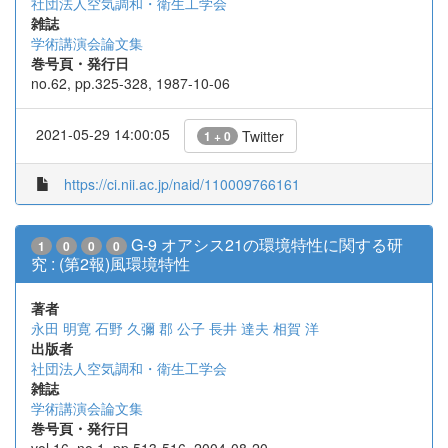
社団法人空気調和・衛生工学会
雑誌
学術講演会論文集
巻号頁・発行日
no.62, pp.325-328, 1987-10-06
2021-05-29 14:00:05
Twitter
1 + 0
https://ci.nii.ac.jp/naid/110009766161
G-9 オアシス21の環境特性に関する研
1
0
0
0
究 : (第2報)風環境特性
著者
永田 明寛
石野 久彌
郡 公子
長井 達夫
相賀 洋
出版者
社団法人空気調和・衛生工学会
雑誌
学術講演会論文集
巻号頁・発行日