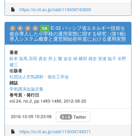
https://ci.nii.ac.jp/naid/110009742600
E-32 パッシブ省エネルギー技術を
2
0
0
0
OA
複合導入した小学校の運用実態に関する研究 : (第1報)
導入システム概要と運営開始初年度における運用実態
著者
鈴木 拓馬
百田 真史
井上 隆
金谷 靖
横田 雄史
安達 聡子
水野
健三
出版者
社団法人空気調和・衛生工学会
雑誌
学術講演会論文集
巻号頁・発行日
vol.24, no.2, pp.1483-1486, 2012-08-20
2016-10-05 15:23:08
Twitter
2 + 0
https://ci.nii.ac.jp/naid/110009749371