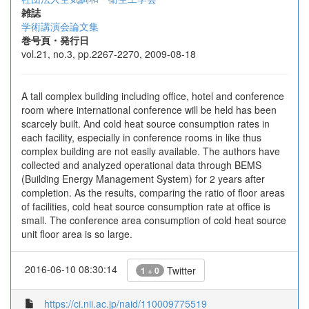
雑誌
学術講演会論文集
巻号頁・発行日
vol.21, no.3, pp.2267-2270, 2009-08-18
A tall complex building including office, hotel and conference
room where international conference will be held has been
scarcely built. And cold heat source consumption rates in
each facility, especially in conference rooms in like thus
complex building are not easily available. The authors have
collected and analyzed operational data through BEMS
(Building Energy Management System) for 2 years after
completion. As the results, comparing the ratio of floor areas
of facilities, cold heat source consumption rate at office is
small. The conference area consumption of cold heat source
unit floor area is so large.
2016-06-10 08:30:14
Twitter
1 + 0
https://ci.nii.ac.jp/naid/110009775519