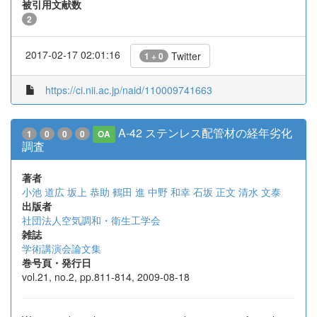
被引用文献数
2
2017-02-17 02:01:16
Twitter
1 + 0
https://ci.nii.ac.jp/naid/110009741663
A-42 ステンレス配管材の経年劣化
1
0
0
0
OA
調査
著者
小池 道広
坂上 恭助
鶴田 進
中野 和幸
石坂 正文
清水 文泰
出版者
社団法人空気調和・衛生工学会
雑誌
学術講演会論文集
巻号頁・発行日
vol.21, no.2, pp.811-814, 2009-08-18