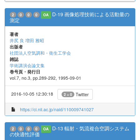
D-19 画像処理技術による活動量の
2
0
0
0
OA
測定
著者
井尻 良
増田 雅昭
出版者
社団法人空気調和・衛生工学会
雑誌
学術講演会論文集
巻号頁・発行日
vol.7, no.3, pp.289-292, 1995-09-01
2016-10-05 12:30:18
Twitter
2 + 0
https://ci.nii.ac.jp/naid/110009741027
D-13 輻射・気流複合空調システム
2
0
0
0
OA
の快適性評価