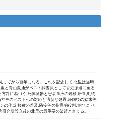
ト菌を発見してから百年になる。これを記念して,北里は当時
北里と青山胤通がペスト調査員として香港派遣に至る
方針に基づく,死体臓器と患者血液の鏡検,培養,動物
石神亨のペストへの対応と適切な処置,帰国後の始末等
ンの作成,接種の普及,防疫等の指導的役割,並びに,ペ
病研究所設立後の北里の最重要の業績と言える。