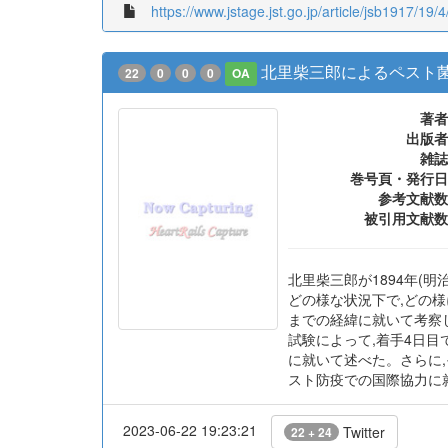
https://www.jstage.jst.go.jp/article/jsb1917/19/
北里柴三郎によるペスト
22
0
0
0
OA
著者
出版者
雑誌
巻号頁・発行日
参考文献数
被引用文献数
北里柴三郎が1894年(明
どの様な状況下で,どの
までの経緯に就いて考察し
試験によって,着手4日目
に就いて述べた。さらに,
スト防疫での国際協力に
2023-06-22 19:23:21
Twitter
22 + 24