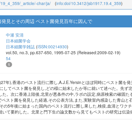
4/19_4_359/_article/-char/ja/
(
info:doi/10.3412/jsb1917.19.4_359
)
菌発見とその周辺 ペスト菌発見百年に因んで
中瀬 安清
日本細菌学会
日本細菌学雑誌
(
ISSN:00214930
)
vol.50, no.3, pp.637-650, 1995-07-25 (Released:2009-02-19)
54
1
治27年),香港のペスト流行に際し,A.J.E.Yersinとほぼ同時にペス
様にしてペスト菌を発見し,どの様に始末したか等に就いて述べた。先ず
た。次に香港上陸後,北里が悪条件の中,ラボの設定,病原検索の確固たる
でペスト菌を発見した経過,その公表方法,また,実験室内感染した青山と
その5年後に始まった国内のペスト流行に際し果した,検疫,血清とワクチ
就いて要約した。北里と門下生の論文数から見てもペストの研究は伝染