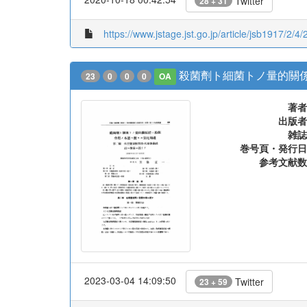
Twitter
28 + 31
https://www.jstage.jst.go.jp/article/jsb1917/2/4/
殺菌劑ト細菌トノ量的關
23
0
0
0
OA
著者
出版者
雑誌
巻号頁・発行日
参考文献数
2023-03-04 14:09:50
Twitter
23 + 59