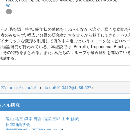
80
1
にべん毛を隠し持ち, 螺旋状の菌体をくねらせながら泳ぐ。様々な病気を
菌学者のみならず, 幅広い分野の研究者たちを古くから魅了してきた。べ
のダイナミックな変形を利用して流体中を進むというユニークなスピロヘー
研究が行われている。本総説では, Borrelia, Treponema, Bra
, その特徴をまとめる。また, 私たちのグループが最近解析を進めているLep
解説する。
27/_article/-char/ja/
(
info:doi/10.3412/jsb.69.527
)
關スル研究
遠山 祐三
鐵本 總吾
福屋 三郎
山田 修藏
日本細菌学会