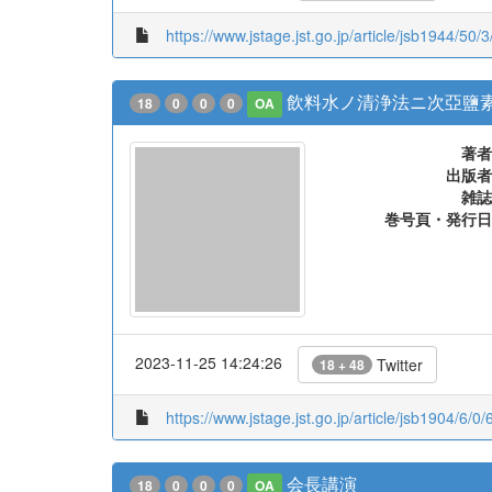
https://www.jstage.jst.go.jp/article/jsb1944/50/
飲料水ノ清浄法ニ次亞鹽素
18
0
0
0
OA
著者
出版者
雑誌
巻号頁・発行日
2023-11-25 14:24:26
Twitter
18 + 48
https://www.jstage.jst.go.jp/article/jsb1904/6/0/
会長講演
18
0
0
0
OA