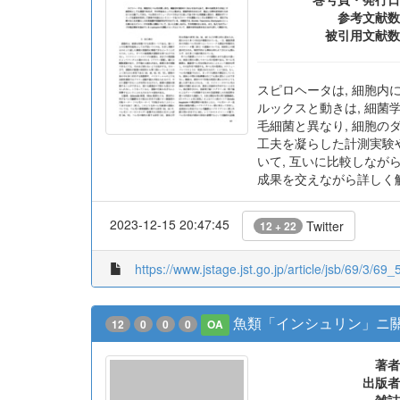
参考文献数
被引用文献数
スピロヘータは, 細胞内
ルックスと動きは, 細
毛細菌と異なり, 細胞
工夫を凝らした計測実験や理論
いて, 互いに比較しながら
成果を交えながら詳しく
2023-12-15 20:47:45
Twitter
12 + 22
https://www.jstage.jst.go.jp/article/jsb/69/3/69_5
魚類「インシュリン」ニ
12
0
0
0
OA
著者
出版者