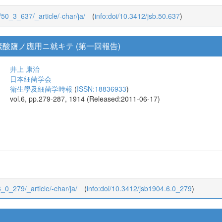
3/50_3_637/_article/-char/ja/
(
info:doi/10.3412/jsb.50.637
)
酸鹽ノ應用ニ就キテ (第一回報告)
井上 康治
日本細菌学会
衛生學及細菌学時報
(
ISSN:18836933
)
vol.6, pp.279-287, 1914 (Released:2011-06-17)
6_0_279/_article/-char/ja/
(
info:doi/10.3412/jsb1904.6.0_279
)