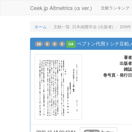
Ceek.jp Altmetrics (α ver.)
文献ランキング
ホーム
文献一覧: 日本細菌学会 (出版者)
209件
ペプトン代用トシテ豆粕
28
0
0
0
OA
著者
出版者
雑誌
巻号頁・発行日
2020-10-18 00:42:54