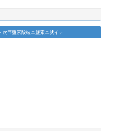
・次亜鹽素酸竝ニ鹽素ニ就イテ