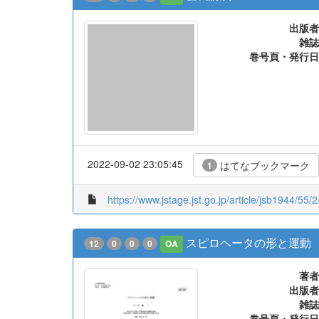
出版者
雑誌
巻号頁・発行日
2022-09-02 23:05:45
はてなブックマーク
1
https://www.jstage.jst.go.jp/article/jsb1944/55/
スピロヘータの形と運動
12
0
0
0
OA
著者
出版者
雑誌
巻号頁・発行日