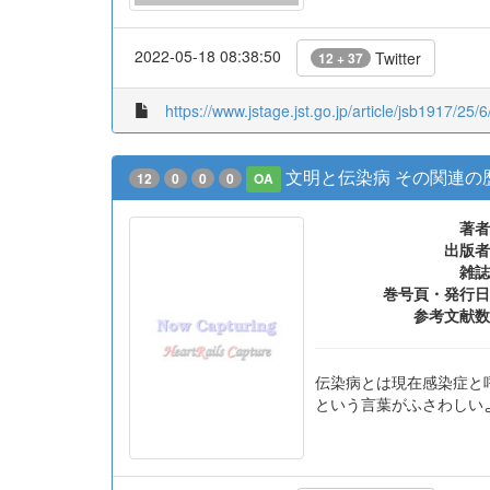
2022-05-18 08:38:50
Twitter
12 + 37
https://www.jstage.jst.go.jp/article/jsb1917/25/
文明と伝染病 その関連の
12
0
0
0
OA
著者
出版者
雑誌
巻号頁・発行日
参考文献数
伝染病とは現在感染症と
という言葉がふさわしい