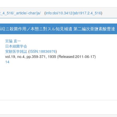
2_4_516/_article/-char/ja/
(
info:doi/10.3412/jsb1917.2.4_516
)
係竝ニ殺菌作用ノ本態ニ對スル知見補遺 第二編次亜鹽素酸曹達
宮脇 直一
日本細菌学会
実験医学雑誌
(
ISSN:18836976
)
vol.19, no.4, pp.359-371, 1935 (Released:2011-06-17)
14