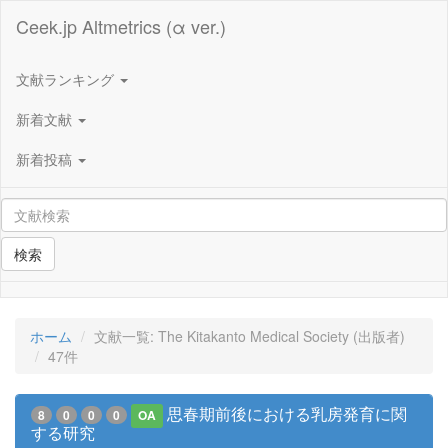
Ceek.jp Altmetrics (α ver.)
文献ランキング
新着文献
新着投稿
検索
ホーム
文献一覧: The Kitakanto Medical Society (出版者)
47件
思春期前後における乳房発育に関
8
0
0
0
OA
する研究