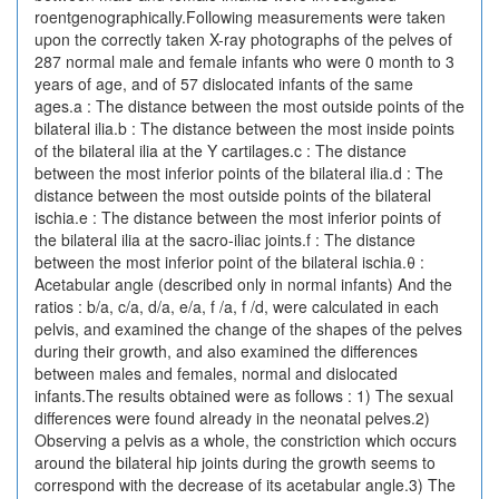
roentgenographically.Following measurements were taken
upon the correctly taken X-ray photographs of the pelves of
287 normal male and female infants who were 0 month to 3
years of age, and of 57 dislocated infants of the same
ages.a : The distance between the most outside points of the
bilateral ilia.b : The distance between the most inside points
of the bilateral ilia at the Y cartilages.c : The distance
between the most inferior points of the bilateral ilia.d : The
distance between the most outside points of the bilateral
ischia.e : The distance between the most inferior points of
the bilateral ilia at the sacro-iliac joints.f : The distance
between the most inferior point of the bilateral ischia.θ :
Acetabular angle (described only in normal infants) And the
ratios : b/a, c/a, d/a, e/a, f /a, f /d, were calculated in each
pelvis, and examined the change of the shapes of the pelves
during their growth, and also examined the differences
between males and females, normal and dislocated
infants.The results obtained were as follows : 1) The sexual
differences were found already in the neonatal pelves.2)
Observing a pelvis as a whole, the constriction which occurs
around the bilateral hip joints during the growth seems to
correspond with the decrease of its acetabular angle.3) The