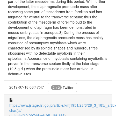
part of the latter mesoderms during this period. With further
development, the diaphragmatic premuscle mass after
receiving some part of mesoderms from forelimb bud has
migrated far ventral to the transverse septum; thus the
contribution of the mesoderm of forelimb bud to the
development of diaphragm has been demonstrated in
mouse embryos as in xenopus.3) During the process of
migrations, the diaphragmatic premuscle mass has mainly
consisted of presumptive myoblasts which were
characterised by its spindle shapes and numerous free
ribosomes with no detectable myofibrils in their
cytoplasms.Appearance of myoblasts containing myofibrils is
proven in the transverse septum firstly at the later stage
(12.5 g.d.) when the premuscle mass has arrived its
definitive sites.
2019-07-18 06:47:47
Twitter
2 + 2
https://www.jstage.jst.go.jp/article/kmj1951/28/3/28_3_185/_articl
char/ja/
(
info:doi/10.2974/kmj1951.28.185
)