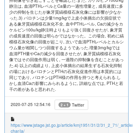
抑制像を引き起こすことを確認した.また, カケルビン100u/kg
静注は, 血清PTHレベルとCa量の一過性増量と, 成長速度に多
少の抑制を生じたが象牙質縞模様石灰化像には影響が少なか
った.3) パロチンは少量1mg/kgで上皮小体摘出の欠損症状で
ある象牙質縞模様石灰化不全, 血中PTHレベル, Caの減少をカ
ケルビン100u/kg静注時よりもより強く回復させたが, 象牙質
の成長速度の回復は明らかではなかった。この場合, 初めに縞
模様石灰化像の回復が起こり, 次いで血清PTHレベルとカルシ
ウム量が相関しつつ回復するようであった.増量3mg/kgでは
血清PTH量やCaの減少を回復させたが, 象牙質縞模様石灰化
像ではその回復作用は弱く, 一過陛の抑制像を含むことがあっ
た.4) 以上の成績より, 上皮小体摘出の結果生ずる石灰化抑制
の場におけるパロチンとPTHの石灰化促進作用は本質的には
同じであり, パロチンはPTH様の作用を持つと考えられる.し
かし血清Caの影響にみられるように, 詳細な点では, PTHと若
干の差があると思われた.
2020-07-25 12:54:16
Twitter
2 + 1
https://www.jstage.jst.go.jp/article/kmj1951/31/2/31_2_71/_article/
char/ja/