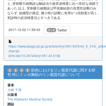
と, 穿刺吸引細胞診は触診法や超音波検査に比べ良好な成績で
あった.以上, 穿刺吸引細胞診は甲状腺結節の良悪性診断のみ
ならず, 組織型の推定, 微小癌の診断に有用かつ信頼度が高く,
初診時の必須検査法とすべきである.
2017-12-02 11:59:33
Twitter
2 + 0
https://www.jstage.jst.go.jp/article/kmj1951/43/5/43_5_519/_articl
char/ja/
(
info:doi/10.2974/kmj1951.43.519
)
筋肉におけるリン脂質代謝に関する研
2
0
0
0
究 特にトンボ胸筋のリン脂質代謝について
著者
大崎 千尋
出版者
The Kitakanto Medical Society
雑誌