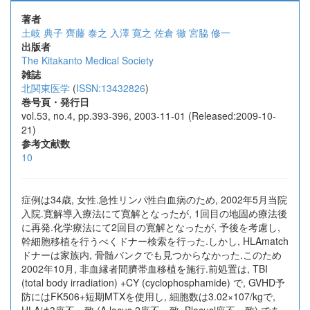
著者
土岐 典子
齊藤 泰之
入澤 寛之
佐倉 徹
宮脇 修一
出版者
The Kitakanto Medical Society
雑誌
北関東医学
(
ISSN:13432826
)
巻号頁・発行日
vol.53, no.4, pp.393-396, 2003-11-01 (Released:2009-10-
21)
参考文献数
10
症例は34歳, 女性.急性リンパ性白血病のため, 2002年5月当院
入院.寛解導入療法にて寛解となったが, 1回目の地固め療法後
に再発.化学療法にて2回目の寛解となったが, 予後を考慮し,
幹細胞移植を行うべくドナー検索を行った.しかし, HLAmatch
ドナーは家族内, 骨髄バンクでも見つからなかった.このため
2002年10月, 非血縁者間臍帯血移植を施行.前処置は, TBI
(total body irradiation) +CY (cyclophosphamide) で, GVHD予
防にはFK506+短期MTXを使用し, 細胞数は3.02×107/kgで,