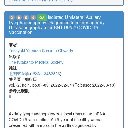
Isolated Unilateral Axillary
2
0
0
0
OA
Lymphadenopathy Diagnosed in a Teenager by
Ultrasonography after BNT162b2 COVID-19
Vaccination
著者
Takayuki Yamada
Susumu Ohwada
出版者
The Kitakanto Medical Society
雑誌
北関東医学
(
ISSN:13432826
)
巻号頁・発行日
vol.72, no.1, pp.87-89, 2022-02-01 (Released:2022-03-18)
参考文献数
8
Axillary lymphadenopathy is a local reaction to mRNA
COVID-19 vaccination. A 19-year-old healthy woman
presented with a mass in the axilla diagnosed by