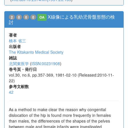
X線像による乳幼児骨盤形態の検
2
0
0
0
OA
討
著者
橋本 省三
出版者
The Kitakanto Medical Society
雑誌
北関東医学
(
ISSN:00231908
)
巻号頁・発行日
vol.30, no.6, pp.357-369, 1981-02-10 (Released:2010-11-
22)
参考文献数
42
As a method to make clear the reason why congenital
dislocation of the hip is found more frequently in females
than males, the differeences of the shapes of the pelves
between male and female infants were investigated