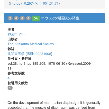
(
info:doi/10.2974/kmj1951.31.71
)
マウスの横隔膜の発生
2
0
0
0
OA
著者
神宮司 洋一
出版者
The Kitakanto Medical Society
雑誌
北関東医学
(
ISSN:00231908
)
巻号頁・発行日
vol.28, no.3, pp.185-209, 1978-06-30 (Released:2009-11-
11)
参考文献数
46
被引用文献数
1
On the development of mammalian diaphragm it is generally
accepted that the muscle of diaphragm was derived from