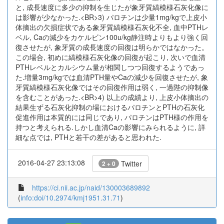
と, 成長速度に多少の抑制を生じたが象牙質縞模様石灰化像に
は影響が少なかった.<BR>3) パロチンは少量1mg/kgで上皮小
体摘出の欠損症状である象牙質縞模様石灰化不全, 血中PTHレ
ベル, Caの減少をカケルビン100u/kg静注時よりもより強く回
復させたが, 象牙質の成長速度の回復は明らかではなかった。
この場合, 初めに縞模様石灰化像の回復が起こり, 次いで血清
PTHレベルとカルシウム量が相関しつつ回復するようであっ
た.増量3mg/kgでは血清PTH量やCaの減少を回復させたが, 象
牙質縞模様石灰化像ではその回復作用は弱く, 一過陛の抑制像
を含むことがあった.<BR>4) 以上の成績より, 上皮小体摘出の
結果生ずる石灰化抑制の場におけるパロチンとPTHの石灰化
促進作用は本質的には同じであり, パロチンはPTH様の作用を
持つと考えられる.しかし血清Caの影響にみられるように, 詳
細な点では, PTHと若干の差があると思われた.
2016-04-27 23:13:08
Twitter
2 + 0
https://ci.nii.ac.jp/naid/130003689892
(
info:doi/10.2974/kmj1951.31.71
)