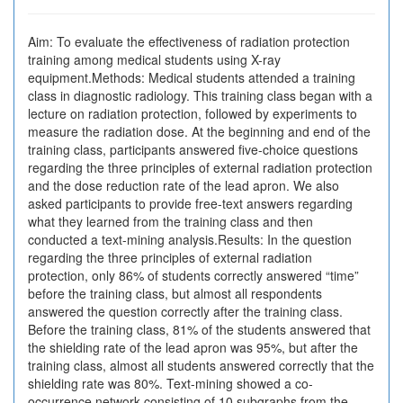
Aim: To evaluate the effectiveness of radiation protection
training among medical students using X-ray
equipment.Methods: Medical students attended a training
class in diagnostic radiology. This training class began with a
lecture on radiation protection, followed by experiments to
measure the radiation dose. At the beginning and end of the
training class, participants answered five-choice questions
regarding the three principles of external radiation protection
and the dose reduction rate of the lead apron. We also
asked participants to provide free-text answers regarding
what they learned from the training class and then
conducted a text-mining analysis.Results: In the question
regarding the three principles of external radiation
protection, only 86% of students correctly answered “time”
before the training class, but almost all respondents
answered the question correctly after the training class.
Before the training class, 81% of the students answered that
the shielding rate of the lead apron was 95%, but after the
training class, almost all students answered correctly that the
shielding rate was 80%. Text-mining showed a co-
occurrence network consisting of 10 subgraphs from the