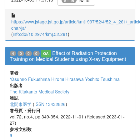
Twitter
5 + 16
https://www.jstage.jst.go.jp/article/kmj1997/52/4/52_4_261/_articl
char/ja/
(
info:doi/10.2974/kmj.52.261
)
Effect of Radiation Protection
4
0
0
0
OA
Training on Medical Students using X-ray Equipment
著者
Yasuhiro Fukushima
Hiromi Hirasawa
Yoshito Tsushima
出版者
The Kitakanto Medical Society
雑誌
北関東医学
(
ISSN:13432826
)
巻号頁・発行日
vol.72, no.4, pp.349-354, 2022-11-01 (Released:2023-01-
27)
参考文献数
9