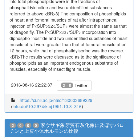
into total phospholipids were in the fractions of
phosphatidylcholine and two unidentified substances
referred to above.<BR>3) The composition of phospholipids
of heart and femoral muscles of rat after intraperitoneal
injection of P<SUP>32</SUP> were almost the same as that
of dragon fly. The P<SUP>32</SUP> incorporation into
diphospho-inositide and two unidentified substances of heart
muscle of rat were greater than that of femoral muscle after
12 hours, while that of phosphatidylserine was the reverse.
<BR>The results were discussed as to the significance of
phospholipids as an important endogenous substrate of
muscles, especially of insect flight muscle.
2016-08-16 22:22:37
Twitter
2 + 0
https://ci.nii.ac.jp/naid/130003689229
(
info:doi/10.2974/kmj1951.10.3_316
)
家ウサギ象牙質石灰化像に及ぼすパロ
2
0
0
0
チンと上皮小体ホルモンの比較