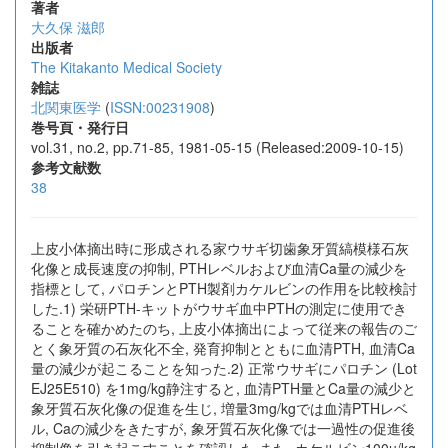
著者
大久保 滋郎
出版者
The Kitakanto Medical Society
雑誌
北関東医学
(
ISSN:00231908
)
巻号頁・発行日
vol.31, no.2, pp.71-85, 1981-05-15 (Released:2009-10-15)
参考文献数
38
上皮小体摘出時に形成される家ウサギ切歯象牙質縞模様石灰
化像と成長速度の抑制, PTHレベルおよび血清Ca量の減少を
指標として, パロチンとPTH製剤カケルビンの作用を比較検討
した.1) 栄研PTH-キットがウサギ血中PTHの測定に使用でき
ることを確かめたのち, 上皮小体摘出によって従来の報告のご
とく象牙質の石灰化不全, 発育抑制とともに血清PTH, 血清Ca
量の減少が起こることを知った.2) 正常ウサギにパロチン (Lot
EJ25E510) を1mg/kg静注すると, 血清PTH量とCa量の減少と
象牙質石灰化像の促進を生じ, 増量3mg/kgでは血清PTHレベ
ル, Caの減少をきたすが, 象牙質石灰化像では一過性の促進後