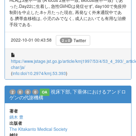
HLAは3座不一致 (A locus 2座不一致, Blocusl座不一致) であ
った.Day22に生着し, 急性GVHDは発症せず, day100で免疫抑
制剤を中止した.8ヶ月たった現在, 再発なく外来通院中であ
る.臍帯血移植は, 小児のみでなく, 成人においても有用な治療
手段である.
2022-10-01 00:43:58
Twitter
2 + 0
https://www.jstage.jst.go.jp/article/kmj1997/53/4/53_4_393/_articl
char/ja/
(
info:doi/10.2974/kmj.53.393
)
視床下部, 下垂体におけるアンドロ
2
0
0
0
OA
ゲンの代謝機構
著者
鏑木 豊
出版者
The Kitakanto Medical Society
雑誌