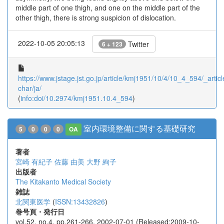
middle part of one thigh, and one on the middle part of the
other thigh, there is strong suspicion of dislocation.
2022-10-05 20:05:13
Twitter
6 + 123
https://www.jstage.jst.go.jp/article/kmj1951/10/4/10_4_594/_articl
char/ja/
(
info:doi/10.2974/kmj1951.10.4_594
)
室内環境整備に関する基礎研究
5
0
0
0
OA
著者
宮崎 有紀子
佐藤 由美
大野 絢子
出版者
The Kitakanto Medical Society
雑誌
北関東医学
(
ISSN:13432826
)
巻号頁・発行日
vol.52, no.4, pp.261-266, 2002-07-01 (Released:2009-10-