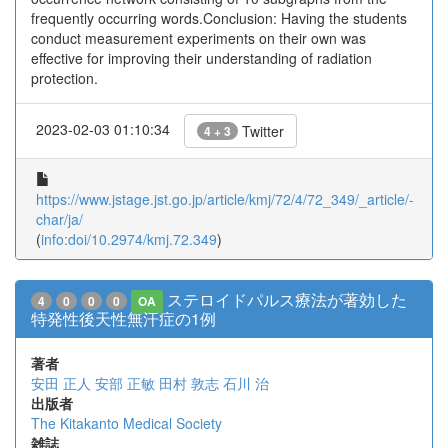
frequently occurring words.Conclusion: Having the students
conduct measurement experiments on their own was
effective for improving their understanding of radiation
protection.
2023-02-03 01:10:34
Twitter
4 + 3
https://www.jstage.jst.go.jp/article/kmj/72/4/72_349/_article/-
char/ja/
(
info:doi/10.2974/kmj.72.349
)
ステロイドパルス療法が著効した
4
0
0
0
OA
特発性後天性無汗症の1例
著者
安田 正人
安部 正敏
田村 敦志
石川 治
出版者
The Kitakanto Medical Society
雑誌