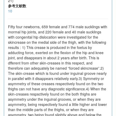
21)
参考文献数
10
Fifty four newborns, 659 female and 774 male sucklings with
mormal hip joints, and 220 female and 40 male sucklings
with congenital hip dislocation were investigated for the
skincrease on the medial side of the thigh, with the following
results : 1) This crease is produced in the foetus by
adducting force, exerted on the flexion of the hip and knee
joint, and disappears in about 2 years after birth. This is
dfferent from other skin-creases in this respect, and
therefore can adequately be named “forced skincrease”.2)
The skin-crease which is found under inguinal groove nearly
in parallel with it disappears relatively early.3) Symmetry or
asymmetry of these creases respectively found on the two
thighs can not have any diagnostic significance.4) When the
skin-creases respsctively found on the both thighs are
asymmetry under the inguinal grooves, or when they are
asymmetry, being respectively found a little higher and lower
than the middle parts of the thighs, or when they are
asymmetry, two being found slightly above and below the