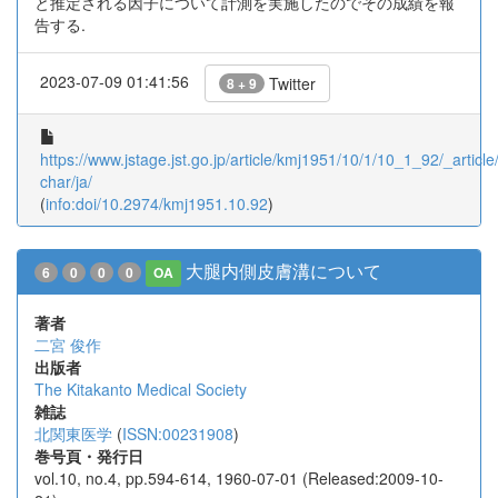
と推定される因子について計測を実施したのでその成績を報
告する.
2023-07-09 01:41:56
Twitter
8 + 9
https://www.jstage.jst.go.jp/article/kmj1951/10/1/10_1_92/_article/
char/ja/
(
info:doi/10.2974/kmj1951.10.92
)
大腿内側皮膚溝について
6
0
0
0
OA
著者
二宮 俊作
出版者
The Kitakanto Medical Society
雑誌
北関東医学
(
ISSN:00231908
)
巻号頁・発行日
vol.10, no.4, pp.594-614, 1960-07-01 (Released:2009-10-