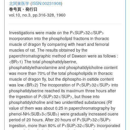
北関東医学
(
ISSN:00231908
)
巻号頁・発行日
vol.10, no.3, pp.316-328, 1960
Investigations were made on the P<SUP>32</SUP>
incorporation into the phospholipid fractions in thoracic
muscle of dragon fly comparing with heart and femoral
muscles of rat. The results obtained by the
paperchromatographic method of Dawson were as follows :
<BR>1) The total phosphatidylserine,
phosphatidylethanolamine and phosphatidylcholine content
was more than 70% of the total phospholipids in thoracic
muscle of dragon fly, but the diphospho-in ositide content
was low.<BR>2) The incoporation of P<SUP>32</SUP> into
phosphatidylserine reached its maximum three hours after
the ingestion of P<SUP>32</SUP>, but those into
phosphatidylcholine and two unidentified substances (Rf
value of them was about 0.25 in paperchromatography by
phenol-NH<SUB>3</SUB>) were gradually increased ouere
period of 20 hours. After 20 hours of P<SUP>32</SUP>
ingestion, more than 80% of P<SUP>32</SUP> incorporated