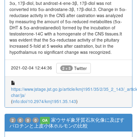
3α, 17β-diol, but androst-4-ene-3β, 17β-diol was not
converted into 5α-androstane-3β, 17β-diol.3. Change in 5α-
reductase activity in the CNS after castration was analyzed
by measuring the amount of 5α-reduced metabolites (5α-
DHT & 5α-androstanediol) formed by the incubation of
testosterone-14C with a homogenate of the CNS tissues.It
was evident that the 5α-reductase activity of the pituitary
increased 5-fold at 5 weeks after castration, but in the
hypothalamus no significant change was recognized.
2021-02-04 12:44:36
Twitter
2 + 3
https://www.jstage.jst.go.jp/article/kmj1951/35/2/35_2_143/_articl
char/ja/
(
info:doi/10.2974/kmj1951.35.143
)
家ウサギ象牙質石灰化像に及ぼす
2
0
0
0
OA
パロチンと上皮小体ホルモンの比較