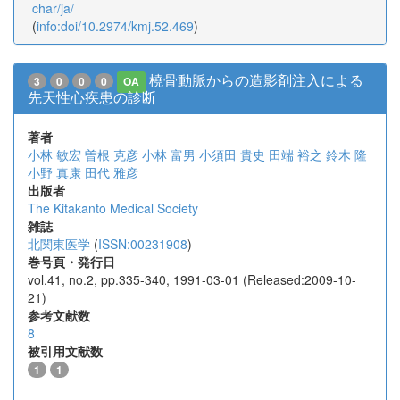
char/ja/
(
info:doi/10.2974/kmj.52.469
)
橈骨動脈からの造影剤注入による
3
0
0
0
OA
先天性心疾患の診断
著者
小林 敏宏
曽根 克彦
小林 富男
小須田 貴史
田端 裕之
鈴木 隆
小野 真康
田代 雅彦
出版者
The Kitakanto Medical Society
雑誌
北関東医学
(
ISSN:00231908
)
巻号頁・発行日
vol.41, no.2, pp.335-340, 1991-03-01 (Released:2009-10-
21)
参考文献数
8
被引用文献数
1
1