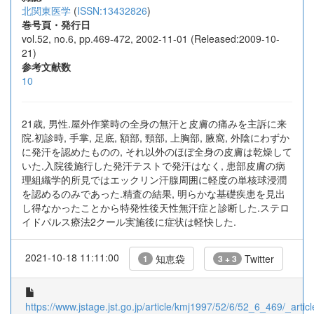
北関東医学
(
ISSN:13432826
)
巻号頁・発行日
vol.52, no.6, pp.469-472, 2002-11-01 (Released:2009-10-
21)
参考文献数
10
21歳, 男性.屋外作業時の全身の無汗と皮膚の痛みを主訴に来
院.初診時, 手掌, 足底, 額部, 頸部, 上胸部, 腋窩, 外陰にわずか
に発汗を認めたものの, それ以外のほぼ全身の皮膚は乾燥して
いた.入院後施行した発汗テストで発汗はなく, 患部皮膚の病
理組織学的所見ではエックリン汗腺周囲に軽度の単核球浸潤
を認めるのみであった.精査の結果, 明らかな基礎疾患を見出
し得なかったことから特発性後天性無汗症と診断した.ステロ
イドパルス療法2クール実施後に症状は軽快した.
2021-10-18 11:11:00
知恵袋
Twitter
1
3 + 3
https://www.jstage.jst.go.jp/article/kmj1997/52/6/52_6_469/_articl