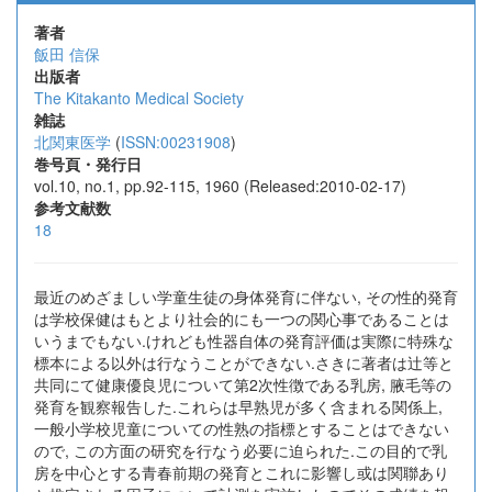
著者
飯田 信保
出版者
The Kitakanto Medical Society
雑誌
北関東医学
(
ISSN:00231908
)
巻号頁・発行日
vol.10, no.1, pp.92-115, 1960 (Released:2010-02-17)
参考文献数
18
最近のめざましい学童生徒の身体発育に伴ない, その性的発育
は学校保健はもとより社会的にも一つの関心事であることは
いうまでもない.けれども性器自体の発育評価は実際に特殊な
標本による以外は行なうことができない.さきに著者は辻等と
共同にて健康優良児について第2次性徴である乳房, 腋毛等の
発育を観察報告した.これらは早熟児が多く含まれる関係上,
一般小学校児童についての性熟の指標とすることはできない
ので, この方面の研究を行なう必要に迫られた.この目的で乳
房を中心とする青春前期の発育とこれに影響し或は関聯あり