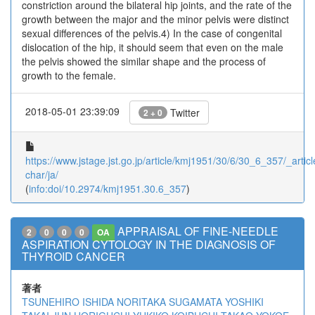
constriction around the bilateral hip joints, and the rate of the
growth between the major and the minor pelvis were distinct
sexual differences of the pelvis.4) In the case of congenital
dislocation of the hip, it should seem that even on the male
the pelvis showed the similar shape and the process of
growth to the female.
2018-05-01 23:39:09
Twitter
2 + 0
https://www.jstage.jst.go.jp/article/kmj1951/30/6/30_6_357/_articl
char/ja/
(
info:doi/10.2974/kmj1951.30.6_357
)
APPRAISAL OF FINE-NEEDLE
2
0
0
0
OA
ASPIRATION CYTOLOGY IN THE DIAGNOSIS OF
THYROID CANCER
著者
TSUNEHIRO ISHIDA
NORITAKA SUGAMATA
YOSHIKI