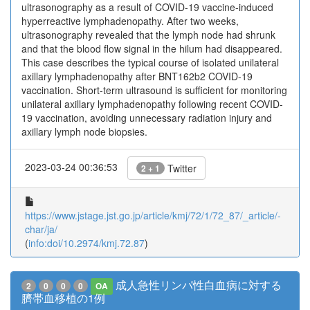
ultrasonography as a result of COVID-19 vaccine-induced
hyperreactive lymphadenopathy. After two weeks,
ultrasonography revealed that the lymph node had shrunk
and that the blood flow signal in the hilum had disappeared.
This case describes the typical course of isolated unilateral
axillary lymphadenopathy after BNT162b2 COVID-19
vaccination. Short-term ultrasound is sufficient for monitoring
unilateral axillary lymphadenopathy following recent COVID-
19 vaccination, avoiding unnecessary radiation injury and
axillary lymph node biopsies.
2023-03-24 00:36:53
Twitter
2 + 1
https://www.jstage.jst.go.jp/article/kmj/72/1/72_87/_article/-
char/ja/
(
info:doi/10.2974/kmj.72.87
)
成人急性リンパ性白血病に対する
2
0
0
0
OA
臍帯血移植の1例