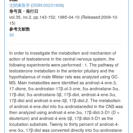
北関東医学
(
ISSN:00231908
)
巻号頁・発行日
vol.35, no.2, pp.143-152, 1985-04-10 (Released:2009-10-
15)
参考文献数
30
In order to investigate the metabolism and mechanism of
action of testosterone in the central nervous system, the
following experiments were performed : 1. The pathway of
testosterone metabolism in the anterior pituitary and the
hypothalamus of male Wistar rats was analyzed using GC-
MS. Main metabolites were identified as androst-4-ene-3,
17-dione, 5α-androstan-17β-ol-3-one, 5α-androstane-3α,
17β-diol, 5α-androstane-3β, 17β-diol, androst-4-ene-3α,
17β-diol and androst-4-ene-3β, 17β-diol.2. The metabolism
of androst-4-ene-diol into 5α-androstanediol in the CNS was
then analyzed using androst-4-ene-3α, 17β-diol-3-D1 (D =
deuterium) and androst-4-ene-3β, 17β-diol-3-D1 as the
incubation substrate. Twenty to thirty percent of androst-4-
ene-3α, 17β-diol was converted directly into 5α-androstane-