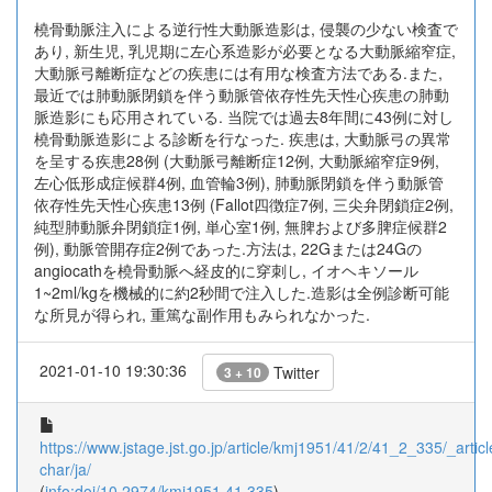
橈骨動脈注入による逆行性大動脈造影は, 侵襲の少ない検査で
あり, 新生児, 乳児期に左心系造影が必要となる大動脈縮窄症,
大動脈弓離断症などの疾患には有用な検査方法である.また,
最近では肺動脈閉鎖を伴う動脈管依存性先天性心疾患の肺動
脈造影にも応用されている. 当院では過去8年間に43例に対し
橈骨動脈造影による診断を行なった. 疾患は, 大動脈弓の異常
を呈する疾患28例 (大動脈弓離断症12例, 大動脈縮窄症9例,
左心低形成症候群4例, 血管輪3例), 肺動脈閉鎖を伴う動脈管
依存性先天性心疾患13例 (Fallot四徴症7例, 三尖弁閉鎖症2例,
純型肺動脈弁閉鎖症1例, 単心室1例, 無脾および多脾症候群2
例), 動脈管開存症2例であった.方法は, 22Gまたは24Gの
angiocathを橈骨動脈へ経皮的に穿刺し, イオヘキソール
1~2ml/kgを機械的に約2秒間で注入した.造影は全例診断可能
な所見が得られ, 重篤な副作用もみられなかった.
2021-01-10 19:30:36
Twitter
3 + 10
https://www.jstage.jst.go.jp/article/kmj1951/41/2/41_2_335/_articl
char/ja/
(
info:doi/10.2974/kmj1951.41.335
)