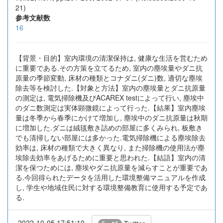
21)
参考文献数
16
【背景・目的】室内環境の清潔保持は, 健康な生活を営むため
に重要である.その方策を立てるため, 室内の塵埃量やダニ抗
原量の季節変動, 床材の種類とコナダニ(ダニ)数, 適切な塵埃
除去等を検討した.【対象と方法】室内の塵埃量とダニ抗原量
の測定は, 電気掃除機及びACAREX testによって行い, 塵埃中
のダニ数測定は実体顕微鏡によって行った.【結果】室内塵埃
量は冬季から春季にかけて増加し, 塵埃中のダニ抗原量は秋期
に増加した.ダニは絨毯敷き詰めの部屋に多くみられ, 板敷き
でも清掃しない部屋には多かった.電気掃除機による塵埃除去
効率は, 床材の種類で大きく異なり, また掃除機の使用法が塵
埃除去効率をあげるために重要と思われた.【結語】室内の清
潔を保つためには, 塵埃やダニ抗原量を減らすことが重要であ
る.今回得られたデータを活用した環境整備マニュアルを作成
し, 学生や地域住民に対する環境整備教育に使用する予定であ
る.
2022-10-05 17:51:10