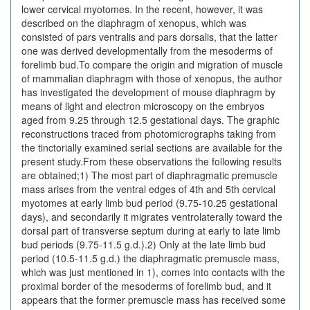
lower cervical myotomes. In the recent, however, it was
described on the diaphragm of xenopus, which was
consisted of pars ventralis and pars dorsalis, that the latter
one was derived developmentally from the mesoderms of
forelimb bud.To compare the origin and migration of muscle
of mammalian diaphragm with those of xenopus, the author
has investigated the development of mouse diaphragm by
means of light and electron microscopy on the embryos
aged from 9.25 through 12.5 gestational days. The graphic
reconstructions traced from photomicrographs taking from
the tinctorially examined serial sections are available for the
present study.From these observations the following results
are obtained;1) The most part of diaphragmatic premuscle
mass arises from the ventral edges of 4th and 5th cervical
myotomes at early limb bud period (9.75-10.25 gestational
days), and secondarily it migrates ventrolaterally toward the
dorsal part of transverse septum during at early to late limb
bud periods (9.75-11.5 g.d.).2) Only at the late limb bud
period (10.5-11.5 g.d.) the diaphragmatic premuscle mass,
which was just mentioned in 1), comes into contacts with the
proximal border of the mesoderms of forelimb bud, and it
appears that the former premuscle mass has received some