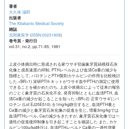
著者
大久保 滋郎
出版者
The Kitakanto Medical Society
雑誌
北関東医学
(
ISSN:00231908
)
巻号頁・発行日
vol.31, no.2, pp.71-85, 1981
上皮小体摘出時に形成される家ウサギ切歯象牙質縞模様石灰
化像と成長速度の抑制, PTHレベルおよび血清Ca量の減少を
指標として, パロチンとPTH製剤カケルビンの作用を比較検討
した.<BR>1) 栄研PTH-キットがウサギ血中PTHの測定に使用
できることを確かめたのち, 上皮小体摘出によって従来の報告
のごとく象牙質の石灰化不全, 発育抑制とともに血清PTH, 血
清Ca量の減少が起こることを知った.<BR>2) 正常ウサギにパ
ロチン (Lot EJ25E510) を1mg/kg静注すると, 血清PTH量と
Ca量の減少と象牙質石灰化像の促進を生じ, 増量3mg/kgでは
血清PTHレベル, Caの減少をきたすが, 象牙質石灰化像では一
過性の促進後抑制像を引き起こすことを確認した.また, カケ
ルビン100u/kg静注は, 血清PTHレベルとCa量の一過性増量