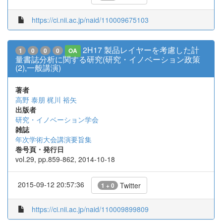
https://ci.nii.ac.jp/naid/110009675103
2H17 製品レイヤーを考慮した計
1
0
0
0
OA
量書誌分析に関する研究(研究・イノベーション政策
(2),一般講演)
著者
高野 泰朋
梶川 裕矢
出版者
研究・イノベーション学会
雑誌
年次学術大会講演要旨集
巻号頁・発行日
vol.29, pp.859-862, 2014-10-18
2015-09-12 20:57:36
Twitter
1 + 0
https://ci.nii.ac.jp/naid/110009899809