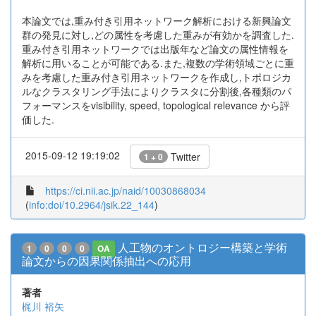
本論文では,重み付き引用ネットワーク解析における新興論文
群の発見に対し,どの属性を考慮した重みが有効かを調査した.
重み付き引用ネットワークでは出版年など論文の属性情報を
解析に用いることが可能である.また,複数の学術領域ごとに重
みを考慮した重み付き引用ネットワークを作成し,トポロジカ
ルなクラスタリング手法によりクラスタに分割後,各種類のパ
フォーマンスをvisibility, speed, topological relevance から評
価した.
2015-09-12 19:19:02
Twitter
1 + 0
https://ci.nii.ac.jp/naid/10030868034
(
info:doi/10.2964/jsik.22_144
)
人工物のオントロジー構築と学術
1
0
0
0
OA
論文からの因果関係抽出への応用
著者
梶川 裕矢