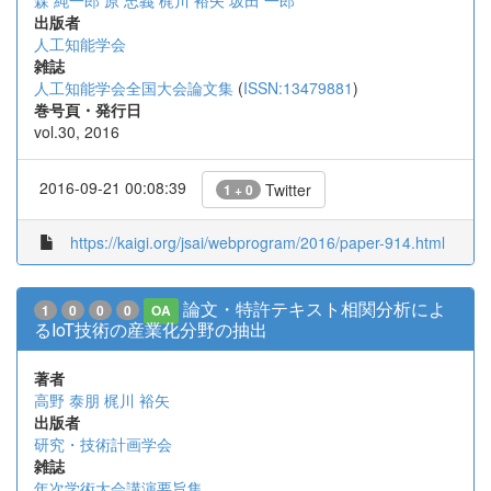
森 純一郎
原 忠義
梶川 裕矢
坂田 一郎
出版者
人工知能学会
雑誌
人工知能学会全国大会論文集
(
ISSN:13479881
)
巻号頁・発行日
vol.30, 2016
2016-09-21 00:08:39
Twitter
1 + 0
https://kaigi.org/jsai/webprogram/2016/paper-914.html
論文・特許テキスト相関分析によ
1
0
0
0
OA
るIoT技術の産業化分野の抽出
著者
高野 泰朋
梶川 裕矢
出版者
研究・技術計画学会
雑誌
年次学術大会講演要旨集