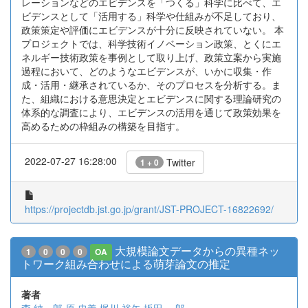
レーションなどのエビデンスを「つくる」科学に比べて、エ
ビデンスとして「活用する」科学や仕組みが不足しており、
政策策定や評価にエビデンスが十分に反映されていない。 本
プロジェクトでは、科学技術イノベーション政策、とくにエ
ネルギー技術政策を事例として取り上げ、政策立案から実施
過程において、どのようなエビデンスが、いかに収集・作
成・活用・継承されているか、そのプロセスを分析する。ま
た、組織における意思決定とエビデンスに関する理論研究の
体系的な調査により、エビデンスの活用を通じて政策効果を
高めるための枠組みの構築を目指す。
2022-07-27 16:28:00
Twitter
1 + 0
https://projectdb.jst.go.jp/grant/JST-PROJECT-16822692/
大規模論文データからの異種ネッ
1
0
0
0
OA
トワーク組み合わせによる萌芽論文の推定
著者