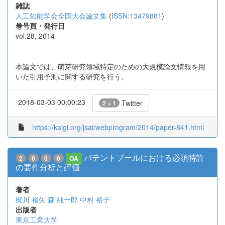
雑誌
人工知能学会全国大会論文集
(
ISSN:13479881
)
巻号頁・発行日
vol.28, 2014
本論文では、萌芽研究領域特定のための大規模論文情報を用
いた引用予測に関する研究を行う。
2018-03-03 00:00:23
Twitter
2 + 1
https://kaigi.org/jsai/webprogram/2014/paper-841.html
パテントプールにおける必須特許
2
0
0
0
OA
の要件分析と評価
著者
梶川 裕矢
森 純一郎
中村 裕子
出版者
東京工業大学