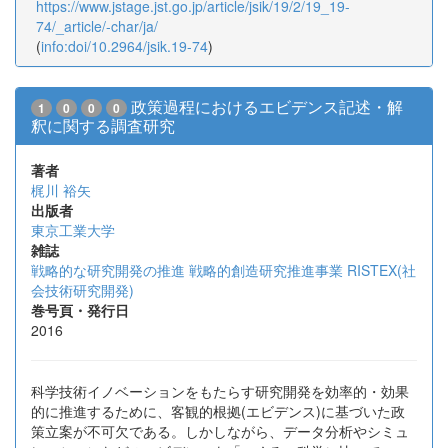
https://www.jstage.jst.go.jp/article/jsik/19/2/19_19-
74/_article/-char/ja/
(
info:doi/10.2964/jsik.19-74
)
政策過程におけるエビデンス記述・解
1
0
0
0
釈に関する調査研究
著者
梶川 裕矢
出版者
東京工業大学
雑誌
戦略的な研究開発の推進 戦略的創造研究推進事業 RISTEX(社
会技術研究開発)
巻号頁・発行日
2016
科学技術イノベーションをもたらす研究開発を効率的・効果
的に推進するために、客観的根拠(エビデンス)に基づいた政
策立案が不可欠である。しかしながら、データ分析やシミュ