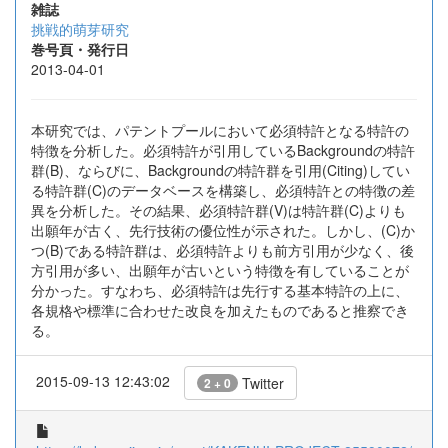
雑誌
挑戦的萌芽研究
巻号頁・発行日
2013-04-01
本研究では、パテントプールにおいて必須特許となる特許の
特徴を分析した。必須特許が引用しているBackgroundの特許
群(B)、ならびに、Backgroundの特許群を引用(Citing)してい
る特許群(C)のデータベースを構築し、必須特許との特徴の差
異を分析した。その結果、必須特許群(V)は特許群(C)よりも
出願年が古く、先行技術の優位性が示された。しかし、(C)か
つ(B)である特許群は、必須特許よりも前方引用が少なく、後
方引用が多い、出願年が古いという特徴を有していることが
分かった。すなわち、必須特許は先行する基本特許の上に、
各規格や標準に合わせた改良を加えたものであると推察でき
る。
2015-09-13 12:43:02
Twitter
2 + 0