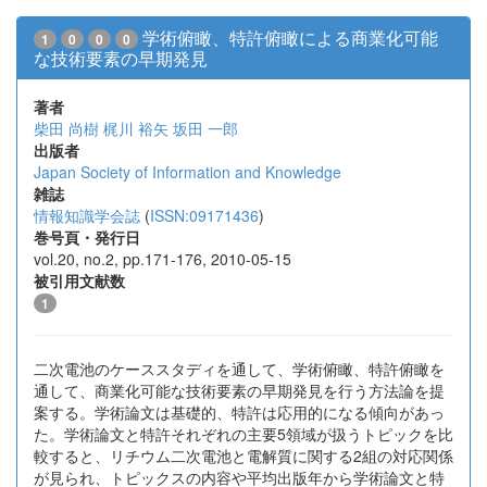
学術俯瞰、特許俯瞰による商業化可能
1
0
0
0
な技術要素の早期発見
著者
柴田 尚樹
梶川 裕矢
坂田 一郎
出版者
Japan Society of Information and Knowledge
雑誌
情報知識学会誌
(
ISSN:09171436
)
巻号頁・発行日
vol.20, no.2, pp.171-176, 2010-05-15
被引用文献数
1
二次電池のケーススタディを通して、学術俯瞰、特許俯瞰を
通して、商業化可能な技術要素の早期発見を行う方法論を提
案する。学術論文は基礎的、特許は応用的になる傾向があっ
た。学術論文と特許それぞれの主要5領域が扱うトピックを比
較すると、リチウム二次電池と電解質に関する2組の対応関係
が見られ、トピックスの内容や平均出版年から学術論文と特