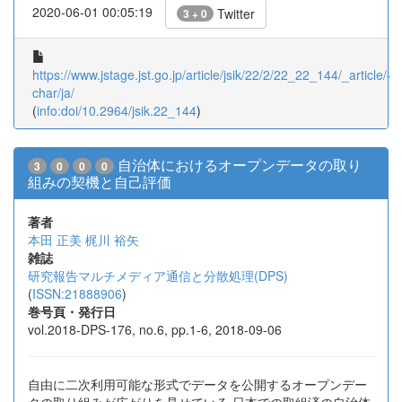
2020-06-01 00:05:19
Twitter
3 + 0
https://www.jstage.jst.go.jp/article/jsik/22/2/22_22_144/_article/-
char/ja/
(
info:doi/10.2964/jsik.22_144
)
自治体におけるオープンデータの取り
3
0
0
0
組みの契機と自己評価
著者
本田 正美
梶川 裕矢
雑誌
研究報告マルチメディア通信と分散処理(DPS)
(
ISSN:21888906
)
巻号頁・発行日
vol.2018-DPS-176, no.6, pp.1-6, 2018-09-06
自由に二次利用可能な形式でデータを公開するオープンデー