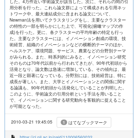
した。4万件近い学術論文が該当した。次に、それらの間の引
用分析を行った。これら論文群によって構成される引用ネッ
トワーク中、最大連結成分に含まれる論文について、
Newman法を用いてクラスタリングをし、主要なクラスター
の特性の一部を明らかにした上で、可視化(俯瞰マップの作
成)を行った。更に、各クラスターの平均年齢の特定も行っ
た。主要なクラスターには、イノベーション創成の環境、技
術経営、組織のイノベーションなどの横断的テーマのほか、
ヘルスケア、環境問題、サービス、農業などの分野別テーマ
がみられる。また、時系列的にみると、イノベーション研究
そのものは70年代以前から行われてきたが、90年代初頭から
活発となり、論文数は急速に増加している。その傾向は、最
近一段と顕著になっている。分野別には、技術経営は、特に
成長が著しい。また、大学とイノベーションとの関係に関す
る論議も、90年代初頭から活発化していることが判明した。
このように、学術論文の引用分析という手法を用いること
で、イノベーションに関する研究動向を客観的に捉えること
が可能となった。
2010-03-21 19:45:05
はてなブックマーク
1
https://ci.nii.ac.jp/naid/110006560032