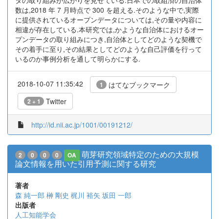
タの取り組みが広がりを見せている.日本での取組済の自治体
数は,2018 年 7 月時点で 300 を超える.そのような中で,実際
に提供されているオープンデータについては,その量や内容に
相違が存在している.本研究では,かような自治体におけるオー
プンデータの取り組みにつき,自治体としてどのような契機で
その着手に至り,その結果としてどのような自己評価を行って
いるのか事例分析を通して明らかにする.
2018-10-07 11:35:42
はてなブックマーク
1
Twitter
2 + 1
http://id.nii.ac.jp/1001/00191212/
萌芽研究領域特定のための大規模
2
0
0
0
OA
論文情報を用いた引用予測に関する研究
著者
森 純一郎
榊 剛史
梶川 裕矢
坂田 一郎
出版者
人工知能学会