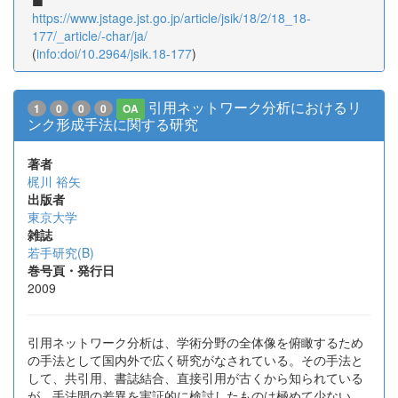
https://www.jstage.jst.go.jp/article/jsik/18/2/18_18-
177/_article/-char/ja/
(
info:doi/10.2964/jsik.18-177
)
引用ネットワーク分析におけるリ
1
0
0
0
OA
ンク形成手法に関する研究
著者
梶川 裕矢
出版者
東京大学
雑誌
若手研究(B)
巻号頁・発行日
2009
引用ネットワーク分析は、学術分野の全体像を俯瞰するため
の手法として国内外で広く研究がなされている。その手法と
して、共引用、書誌結合、直接引用が古くから知られている
が、手法間の差異を実証的に検討したものは極めて少ない。