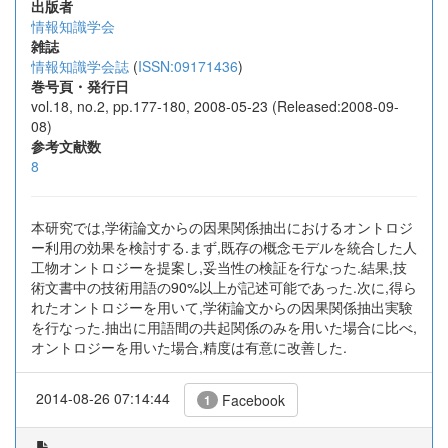
出版者
情報知識学会
雑誌
情報知識学会誌
(
ISSN:09171436
)
巻号頁・発行日
vol.18, no.2, pp.177-180, 2008-05-23 (Released:2008-09-
08)
参考文献数
8
本研究では,学術論文からの因果関係抽出におけるオントロジ
ー利用の効果を検討する.まず,既存の概念モデルを統合した人
工物オントロジーを提案し,妥当性の検証を行なった.結果,技
術文書中の技術用語の90%以上が記述可能であった.次に,得ら
れたオントロジーを用いて,学術論文からの因果関係抽出実験
を行なった.抽出に用語間の共起関係のみを用いた場合に比べ,
オントロジーを用いた場合,精度は有意に改善した.
2014-08-26 07:14:44
Facebook
1