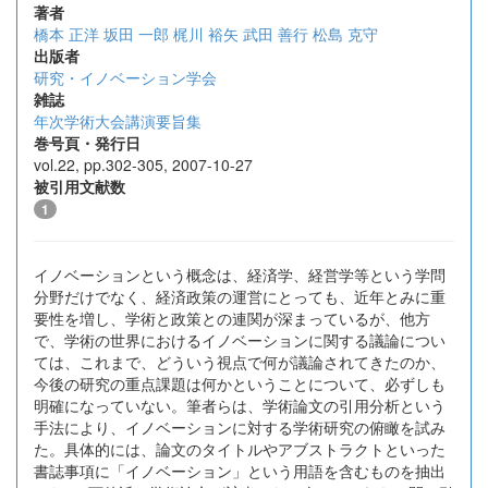
著者
橋本 正洋
坂田 一郎
梶川 裕矢
武田 善行
松島 克守
出版者
研究・イノベーション学会
雑誌
年次学術大会講演要旨集
巻号頁・発行日
vol.22, pp.302-305, 2007-10-27
被引用文献数
1
イノベーションという概念は、経済学、経営学等という学問
分野だけでなく、経済政策の運営にとっても、近年とみに重
要性を増し、学術と政策との連関が深まっているが、他方
で、学術の世界におけるイノベーションに関する議論につい
ては、これまで、どういう視点で何が議論されてきたのか、
今後の研究の重点課題は何かということについて、必ずしも
明確になっていない。筆者らは、学術論文の引用分析という
手法により、イノベーションに対する学術研究の俯瞰を試み
た。具体的には、論文のタイトルやアブストラクトといった
書誌事項に「イノベーション」という用語を含むものを抽出