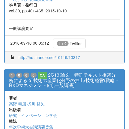
巻号頁・発行日
vol.30, pp.461-465, 2015-10-10
一般講演要旨
2016-09-10 00:05:12
Twitter
1 + 0
http://hdl.handle.net/10119/13317
2C13 論文・特許テキスト相関分
1
0
0
0
OA
析によるIoT技術の産業化分野の抽出(技術経営(戦略・
R&Dマネジメント)(4),一般講演)
著者
高野 泰朋
梶川 裕矢
出版者
研究・イノベーション学会
雑誌
年次学術大会講演要旨集