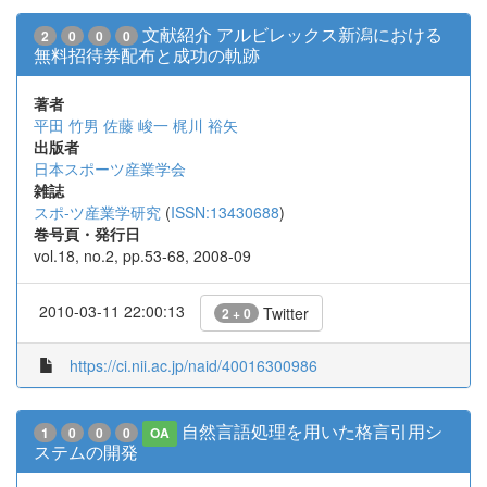
文献紹介 アルビレックス新潟における
2
0
0
0
無料招待券配布と成功の軌跡
著者
平田 竹男
佐藤 峻一
梶川 裕矢
出版者
日本スポーツ産業学会
雑誌
スポ-ツ産業学研究
(
ISSN:13430688
)
巻号頁・発行日
vol.18, no.2, pp.53-68, 2008-09
2010-03-11 22:00:13
Twitter
2 + 0
https://ci.nii.ac.jp/naid/40016300986
自然言語処理を用いた格言引用シ
1
0
0
0
OA
ステムの開発