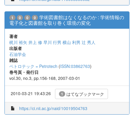
学術図書館はなくなるのか : 学術情報の
1
0
0
0
電子化と図書館を取り巻く環境の変化
著者
梶川 裕矢
井上 修
早川 行男
横山 利男
辻 秀人
出版者
石油学会
雑誌
ペトロテック = Petrotech
(
ISSN:03862763
)
巻号頁・発行日
vol.30, no.3, pp.156-168, 2007-03-01
2010-03-21 19:43:26
はてなブックマーク
1
https://ci.nii.ac.jp/naid/10019504763