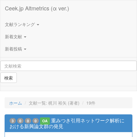
Ceek.jp Altmetrics (α ver.)
文献ランキング
新着文献
新着投稿
検索
ホーム
文献一覧: 梶川 裕矢 (著者)
19件
重みつき引用ネットワーク解析に
3
0
0
0
OA
おける新興論文群の発見