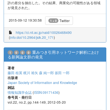
許の差分を抽出した。その結果、商業化の可能性がある領域
が発見された。
2015-09-12 19:30:58
Twitter
1 + 0
https://ci.nii.ac.jp/naid/10026468490
(
info:doi/10.2964/jsik.20_171
)
重みつき引用ネットワーク解析におけ
1
0
0
0
る新興論文群の発見
著者
藤田 桂英
梶川 裕矢
森 純一郎
坂田 一郎
出版者
Japan Society of Information and Knowledge
雑誌
情報知識学会誌
(
ISSN:09171436
)
巻号頁・発行日
vol.22, no.2, pp.144-149, 2012-05-20