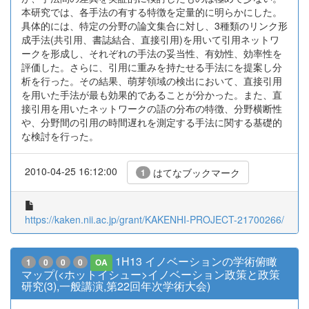
本研究では、各手法の有する特徴を定量的に明らかにした。
具体的には、特定の分野の論文集合に対し、3種類のリンク形
成手法(共引用、書誌結合、直接引用)を用いて引用ネットワ
ークを形成し、それぞれの手法の妥当性、有効性、効率性を
評価した。さらに、引用に重みを持たせる手法にを提案し分
析を行った。その結果、萌芽領域の検出において、直接引用
を用いた手法が最も効果的であることが分かった。また、直
接引用を用いたネットワークの語の分布の特徴、分野横断性
や、分野間の引用の時間遅れを測定する手法に関する基礎的
な検討を行った。
2010-04-25 16:12:00
はてなブックマーク
1
https://kaken.nii.ac.jp/grant/KAKENHI-PROJECT-21700266/
1H13 イノベーションの学術俯瞰
1
0
0
0
OA
マップ(<ホットイシュー>イノベーション政策と政策
研究(3),一般講演,第22回年次学術大会)