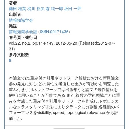
著者
藤田 桂英
梶川 裕矢
森 純一郎
坂田 一郎
出版者
情報知識学会
雑誌
情報知識学会誌
(
ISSN:09171436
)
巻号頁・発行日
vol.22, no.2, pp.144-149, 2012-05-20 (Released:2012-07-
31)
参考文献数
8
本論文では,重み付き引用ネットワーク解析における新興論文
群の発見に対し,どの属性を考慮した重みが有効かを調査した.
重み付き引用ネットワークでは出版年など論文の属性情報を
解析に用いることが可能である.また,複数の学術領域ごとに重
みを考慮した重み付き引用ネットワークを作成し,トポロジカ
ルなクラスタリング手法によりクラスタに分割後,各種類のパ
フォーマンスをvisibility, speed, topological relevance から評
価した.