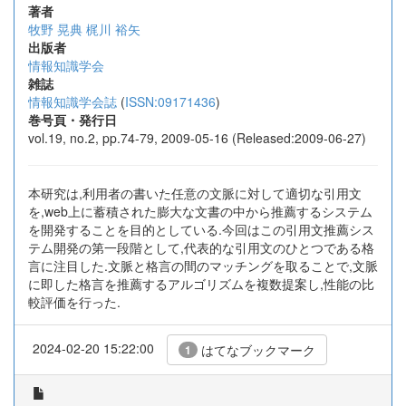
著者
牧野 晃典
梶川 裕矢
出版者
情報知識学会
雑誌
情報知識学会誌
(
ISSN:09171436
)
巻号頁・発行日
vol.19, no.2, pp.74-79, 2009-05-16 (Released:2009-06-27)
本研究は,利用者の書いた任意の文脈に対して適切な引用文
を,web上に蓄積された膨大な文書の中から推薦するシステム
を開発することを目的としている.今回はこの引用文推薦シス
テム開発の第一段階として,代表的な引用文のひとつである格
言に注目した.文脈と格言の間のマッチングを取ることで,文脈
に即した格言を推薦するアルゴリズムを複数提案し,性能の比
較評価を行った.
2024-02-20 15:22:00
はてなブックマーク
1