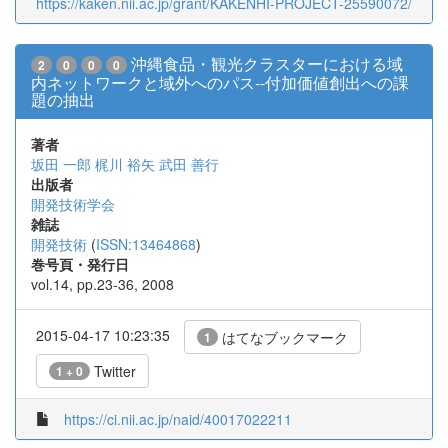
https://kaken.nii.ac.jp/grant/KAKENHI-PROJECT-25590072/
沖縄食品・観光クラスターにおける域
2
0
0
0
内ネットワークと域外へのパス--付加価値創出への課
題の抽出
著者
坂田 一郎
梶川 裕矢
武田 善行
出版者
開発技術学会
雑誌
開発技術
(
ISSN:13464868
)
巻号頁・発行日
vol.14, pp.23-36, 2008
2015-04-17 10:23:35
はてなブックマーク
1
Twitter
1 + 0
https://ci.nii.ac.jp/naid/40017022211