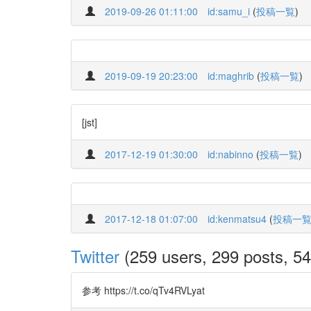
2019-09-26 01:11:00
id:samu_i
(
投稿一覧
)
2019-09-19 20:23:00
id:maghrib
(
投稿一覧
)
[jst]
2017-12-19 01:30:00
id:nabinno
(
投稿一覧
)
2017-12-18 01:07:00
id:kenmatsu4
(
投稿一
Twitter
(259 users, 299 posts, 54
参考 https://t.co/qTv4RVLyat