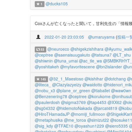
@ducks105
1
Coxさんが亡くなったと聞いて，甘利先生の「情報幾何の生い立ち」を
2022-01-20 23:03:05
@umaruyama
(
投稿一
@neuroeco
@shigekzishihara
@Ayumu_walk
53
@ceptree
@saenaisuugakuto
@tatsuna7
@LT_shu
@shiwnin
@tuna_umai
@ac_tle_wa
@SMBKRHYT_k
@yoshitakeh
@myfavoritescene
@bn2islander
@unc
@32_1_Maestoso
@kishihar
@dotchang
@n
145
@liteca_
@Clazylazyeizy
@waidotto
@hidenori_mik
@nobu_x3
@plane_or_green
@tiaballet
@waw0wn
@Benzenering78
@ceptree
@korukome
@onihusu
@paulerdosh
@sigma3769
@tap4453
@XX62
@ok
@sg04332
@hidemotoNakada
@jarcat4819
@kobu
@HiroTHamadaJP
@momiji_fullmoon
@ShigekiKari
@metaphusika
@me_toroa
@simizut22
@sosuke1
@sig_kdy
@TFAE10
@oyashun1229
@siero5335
@
@ohataken
@coboundary
@sughimsi
@Mimi36404