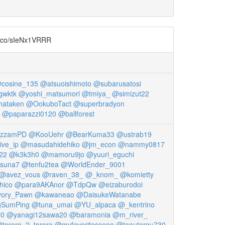
/sIeNx1VRRR
cosine_135
@atsuoishimoto
@subarusatosi
gwktk
@yoshi_matsumori
@tmiya_
@simizut22
ataken
@OokuboTact
@superbradyon
@paparazzi0120
@ballforest
izzamPD
@KooUehr
@BearKuma33
@ustrab19
ve_ip
@masudahidehiko
@jm_econ
@nammy0817
22
@k3k3h0
@mamoru9jo
@yuuri_eguchi
tsuna7
@tenfu2tea
@WorldEnder_9001
@avez_vous
@raven_38_
@_knom_
@komietty
hico
@para9AKAnor
@TdpQw
@eizaburodoi
vory_Pawn
@kawaneao
@DaisukeWatanabe
SumPing
@tuna_umai
@YU_alpaca
@_kentrino
y0
@yanagi12sawa20
@baramonia
@m_river_
tororo_2_tororo
@myfavoritescene
@tanutarou730