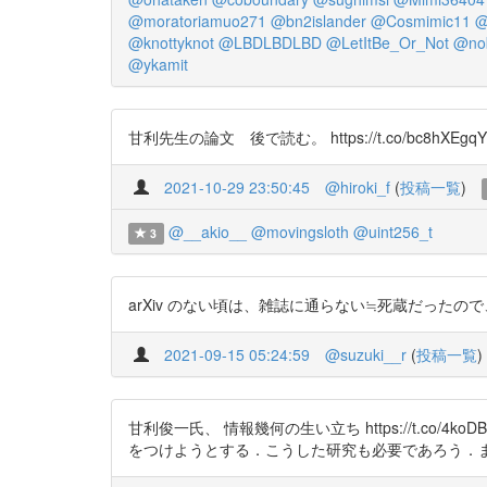
@moratoriamuo271
@bn2islander
@Cosmimic11
@
@knottyknot
@LBDLBDLBD
@LetItBe_Or_Not
@no
@ykamit
甘利先生の論文 後で読む。 https://t.co/bc8hXEgqY
2021-10-29 23:50:45
@hiroki_f
(
投稿一覧
)
@__akio__
@movingsloth
@uint256_t
3
arXiv のない頃は、雑誌に通らない≒死蔵だったので、Edito
2021-09-15 05:24:59
@suzuki__r
(
投稿一覧
)
甘利俊一氏、 情報幾何の生い立ち https://t.c
をつけようとする．こうした研究も必要であろう．