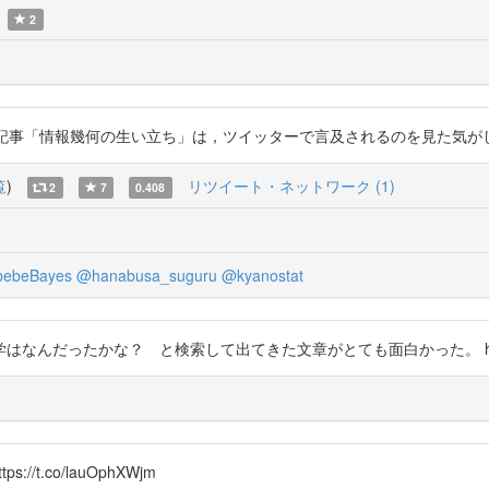
2
数理の記事「情報幾何の生い立ち」は，ツイッターで言及されるのを見た気がしますね。 h
覧
)
リツイート・ネットワーク (1)
2
7
0.408
ebeBayes
@hanabusa_suguru
@kyanostat
ったかな？ と検索して出てきた文章がとても面白かった。 https://t.
/t.co/lauOphXWjm