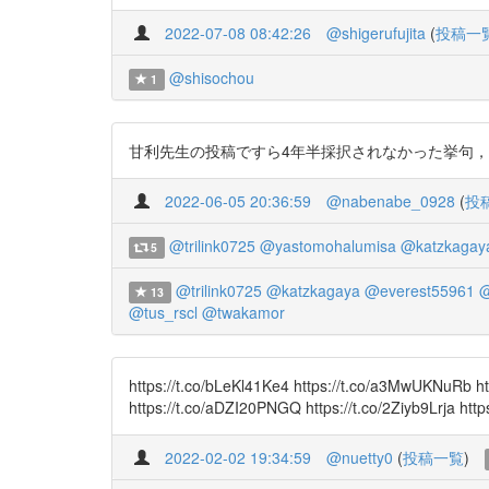
2022-07-08 08:42:26
@shigerufujita
(
投稿一
@shisochou
1
甘利先生の投稿ですら4年半採択されなかった挙句，ボツにな
2022-06-05 20:36:59
@nabenabe_0928
(
投
@trilink0725
@yastomohalumisa
@katzkagay
5
@trilink0725
@katzkagaya
@everest55961
@
13
@tus_rscl
@twakamor
https://t.co/bLeKl41Ke4 https://t.co/a3MwUKNuRb ht
https://t.co/aDZI20PNGQ https://t.co/2Ziyb9Lrja ht
2022-02-02 19:34:59
@nuetty0
(
投稿一覧
)