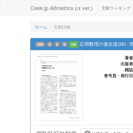
Ceek.jp Altmetrics (α ver.)
文献ランキング
ホーム
文献詳細
応用数理の遊歩道(26) 
266
0
0
0
OA
著者
出版者
雑誌
巻号頁・発行日
2023-07-07 01:52:20