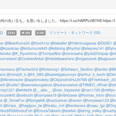
思い出しました。 https://t.co/HARPczW7HS https://t.co
覧
)
リツイート・ネットワーク (53)
64
204
0.194
er
@BearKuma33
@t0uch1co
@tiaballet
@fridericusgauss
@D05E1
@
@kzaukzau
@koburouze845
@kddoing
@hyohyi
@stepney141
@flyin
inoko
@K_Ryuichirou
@TomiyaAkio
@coronasha
@yuki2004pop
@oh
orrelated
@CookiesAnbai
@hidekikawahara
@orgsmysok
@kajyuuen
euroeco
@Fischeri3rd
@Kotarong1
@Schwarz_Sardine
@tani6s
@Bl
ami
@mina20_b
@Hi_SAS
@kaisekigakumoyo
@arthur_k_kochi
@Deri
@AInebosuke
@applemobley
@C6p2xdm0HJJ97NN
@Friethbach_22
be9
@ruids7
@saenaisuugakuto
@subarusatosi
@TANEO_official
@ta
mtyj1227
@white09
@__akio__
@nan_bayesstat
@narr1729
@nt9fyx
rouze845
@uebuchi
@compass19
@nishizawa
@thomas_infon
@touc
ta
@_SnowFox
@flyingwktk
@cactusman
@cexen
@honyasan123
@I
10
@tmiya_
@hagijyun_tw
@hiraku_mrt
@kankarara
@nasu_lgz
@Ong
9xz6R38I5mbuFoh
@EmuraTakeshi
@stattan
@string_volley
@nuett
195
@oooooguraiiiiii
@ju2_wkt
@qp_chan05
@MaryJ465
@rio_stats
@