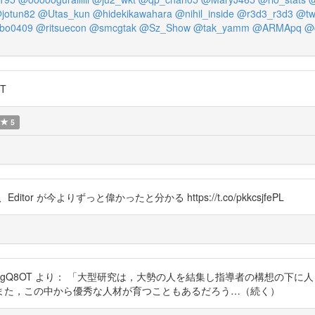
jotun82
@Utas_kun
@hidekikawahara
@nihil_inside
@r3d3_r3d3
@twi
bo0409
@ritsuecon
@smcgtak
@Sz_Show
@tak_yamm
@ARMApq
@c
T
5
r が今よりずっと偉かったと分かる https://t.co/pkkcsjfePL
o/4koDBgQ8OT より： 「大型研究は，大勢の人を結集し指導者の構想
また，この中から優秀な人材が育つこともあるだろう…（続く）