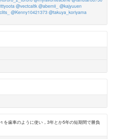
ttyoota
@vectcaltk
@abemii_
@kajyuuen
lits_
@Kenny10421373
@takuya_koriyama
の下に人々を歯車のように使い，3年とか5年の短期間で勝負