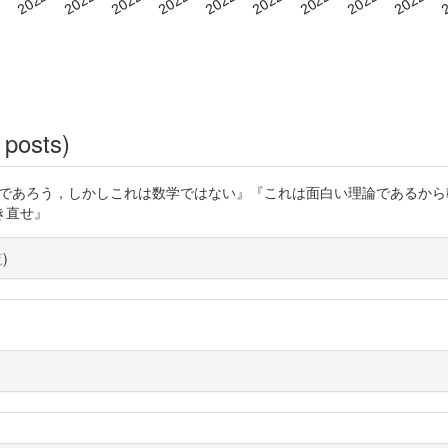
 posts)
は有用であろう，しかしこれは数学ではない』『これは面白い理論であるか
き直せ』
覧
)