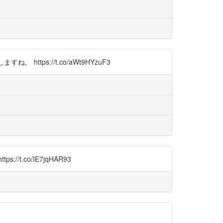
ttps://t.co/aWt9HYzuF3
co/IE7jqHAR93