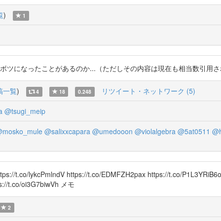
覧
)
1
ったことがあるのか...（ただしその内容は現在も相当数引用されている） htt
稿一覧
)
リツイート・ネットワーク (5)
4
18
0.248
a
@tsugi_meip
mosko_mule
@salixxcapara
@umedooon
@violalgebra
@5at0511
@h
tps://t.co/lykcPmlndV https://t.co/EDMFZH2pax https://t.co/P1L3YRiB6
tps://t.co/oi3G7biwVh メモ
2