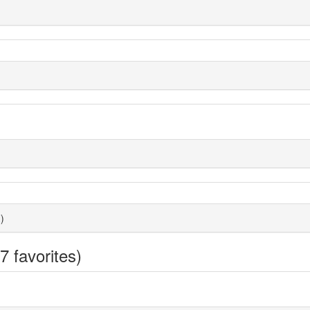
覧
)
7 favorites)