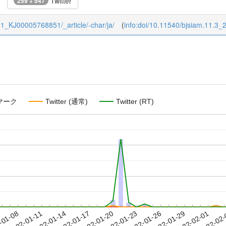
Twitter
259 + 547
3/11_KJ00005768851/_article/-char/ja/
(
info:doi/10.11540/bjsiam.11.3_
マーク
Twitter (通常)
Twitter (RT)
2022-01-29
2022-02-01
2022-02
-01-08
2
2022-01-11
2022-01-14
2022-01-17
2022-01-20
2022-01-23
2022-01-26