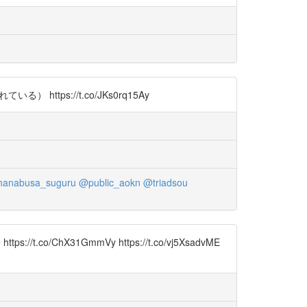
ps://t.co/JKs0rq15Ay
anabusa_suguru
@public_aokn
@triadsou
o https://t.co/ChX31GmmVy https://t.co/vj5XsadvME