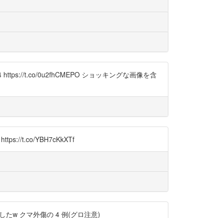
s://t.co/0u2fhCMEPO ショッキングな画像を含
://t.co/YBH7cKkXTf
たw クマ外傷の 4 例(グロ注意)