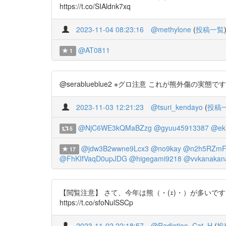
https://t.co/SIAldnk7xq
2023-11-04 08:23:16
@methylone
(
投稿一覧
@AT0811
1
@serablueblue2 ※グロ注意 これが熊外傷の実態です。 
2023-11-03 12:21:23
@tsuri_kendayo
(
投稿
@NjC6WE3kQMaBZzg
@gyuu45913387
@ek
5
@jdw3B2wwne9Lcx3
@no9kay
@n2h5RZm
17
@FhKIfVaqD0upJDG
@higegami9218
@vvkanakan
【閲覧注意】 さて、今年は熊（・(ｪ)・）が多いですね 私の
https://t.co/sfoNulSSCp
2023-11-02 22:18:57
@Radiation_Cat_H
(
投