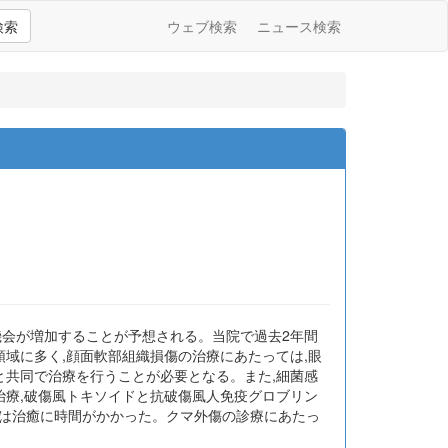
検索
ウェブ検索
ニュース検索
機会が増加することが予想される。当院で過去2年間
域に多く,顔面軟部組織損傷の治療にあたっては,眼
と共同で治療を行うことが必要となる。また,細菌感
治療,破傷風トキソイドと抗破傷風人免疫グロブリン
部は治癒に時間がかかった。クマ外傷の診療にあたっ