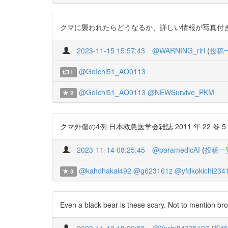
クマに襲われたらどうなるか、詳しい情報が写真付きで載ってるのでぜ
2023-11-15 15:57:43
@WARNING_riri
(
投稿
@GoIchi51_AO0113
1
@GoIchi51_AO0113
@NEWSurvive_PKM
2
クマ外傷の4例 日本救急医学会雑誌 2011 年 22 巻 5 号 p. 229
2023-11-14 08:25:45
@paramedicAI
(
投稿一
@kahdhakai492
@g623161z
@yfdkokichi234
3
Even a black bear is these scary. Not to mention br