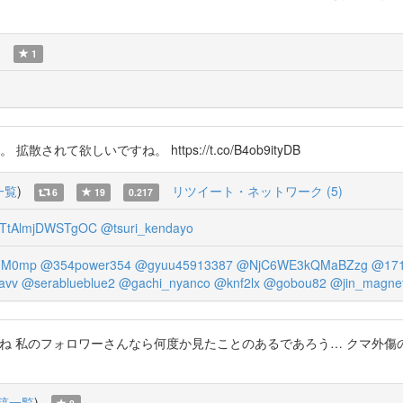
)
1
拡散されて欲しいですね。 https://t.co/B4ob9ityDB
一覧
)
リツイート・ネットワーク (5)
6
19
0.217
TtAlmjDWSTgOC
@tsuri_kendayo
FM0mp
@354power354
@gyuu45913387
@NjC6WE3kQMaBZzg
@171
avv
@serablueblue2
@gachi_nyanco
@knf2lx
@gobou82
@jin_magne
フォロワーさんなら何度か見たことのあるであろう… クマ外傷の4例 - J-Stage
稿一覧
)