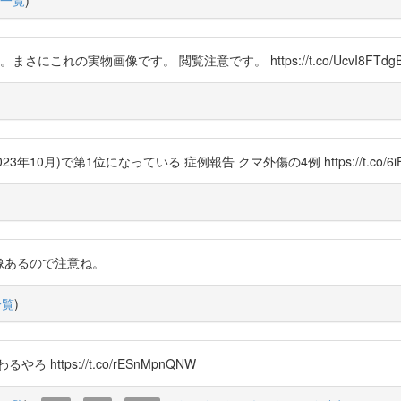
一覧
)
さにこれの実物画像です。 閲覧注意です。 https://t.co/UcvI8FTdg
月)で第1位になっている 症例報告 クマ外傷の4例 https://t.co/6iF0
oL7 画像あるので注意ね。
一覧
)
tps://t.co/rESnMpnQNW