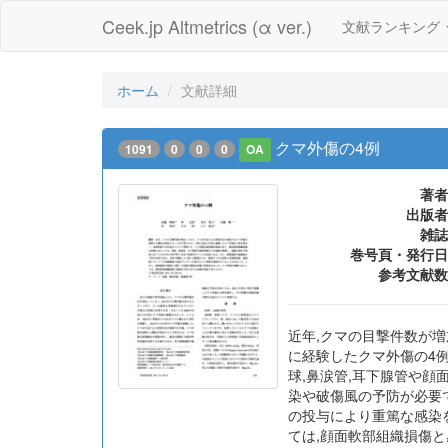
Ceek.jp Altmetrics (α ver.)
文献ランキング
ホーム
文献詳細
クマ外傷の4例
1091
0
0
0
OA
著者
出版者
雑誌
巻号頁・発行日
参考文献数
近年,クマの目撃件数が
に経験したクマ外傷の4
球,鼻涙管,耳下腺管や
染や破傷風の予防が必要
の投与により重篤な感染
ては,顔面軟部組織損傷