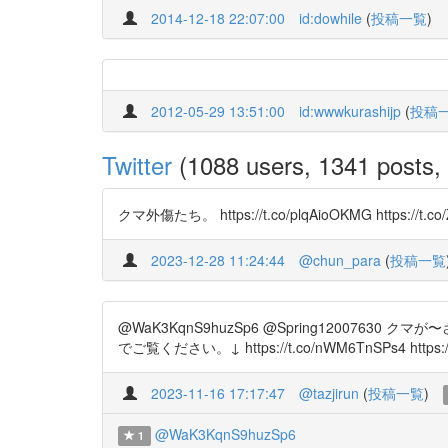
2014-12-18 22:07:00
id:dowhile
(
投稿一覧
)
2012-05-29 13:51:00
id:wwwkurashijp
(
投稿
Twitter
(1088 users, 1341 posts, 
クマ外傷たち。 https://t.co/plqAioOKMG https:/
2023-12-28 11:24:44
@chun_para
(
投稿一覧
@WaK3KqnS9huzSp6 @Spring120
でご覧ください。↓ https://t.co/nWM6TnSPs4 https:/
2023-11-16 17:17:47
@tazjirun
(
投稿一覧
)
@WaK3KqnS9huzSp6
1