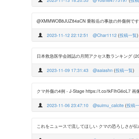
2023-11-13 18:20:55
@Yoshi84775197
(
投稿
@XMMWOB8JUZ84aCN 乗鞍岳の事故の外傷例です。ま
2023-11-12 22:12:51
@Char1112
(
投稿一覧
)
日本救急医学会雑誌の月間アクセス数ランキング (2023年10
2023-11-09 17:31:43
@aaiashn
(
投稿一覧
)
クマ外傷の4例 - J-Stage https://t.co/tkFIhG6
2023-11-06 23:47:10
@suimu_calcite
(
投稿
これをニュースで流してほしい クマの恐ろしさが伝わるやろ ht