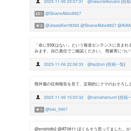
2023-11-06 23:07:31
@nasunieikouare
(
投稿
@SloaneAbbo8827
1
@JessieKerri8365
@SloaneAbbo8827
@AIAA
3
「命に別状はない」という報道センテンスに含まれる現実について、
みます。自己責任でご確認ください。 熊被害につい
2023-11-06 22:06:33
@tazjirun
(
投稿一覧
)
熊外傷の症例報告を見て、定期的にクマのおそろしさを思い出している。 htt
2023-11-06 15:03:32
@namahamumi
(
投稿
@toki_0907
1
@enishidb2 @AT0811 ぼくもそう思って