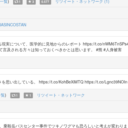
一覧
)
リツイート・ネットワーク (1)
1
3
0.577
IASINCOSTAN
医学的に見地からのレポート https://t.co/nWM6TnSPs4 http
て言及される方々は知っておくべきかとは思います。 #熊 #人身被害
ps://t.co/KohBeXiMTQ https://t.co/Lgnc39NOIn https
一覧
)
リツイート・ネットワーク
1
1
ました。が、乗鞍岳バスセンター事件でツキノワグマも恐ろしいと考えが変わりまし