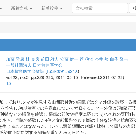
新着文献
新着投稿
加藤 雅康
林 克彦
前田 雅人
安藤 健一
菅 啓治
今井 努
白子 隆志
一般社団法人 日本救急医学会
日本救急医学会雑誌
(
ISSN:0915924X
)
vol.22, no.5, pp.229-235, 2011-05-15 (Released:2011-07-23)
15
増加しており,クマが生息する山間部付近の病院ではクマ外傷を診察する
例を報告し,初期治療での注意点について考察する。クマ外傷は頭部顔面領
顔面神経などの損傷を確認し,損傷の部位や程度に応じてそれぞれの専門科
である。当院で経験した4例と文献報告でも,創部の十分な洗浄と抗菌薬
を生じることはなかった。しかし,頭部顔面の創部と比較して四肢の創
と感染症予防に対する知識が重要と考えられた。