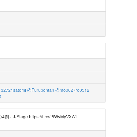
32721satomi
@Furupontan
@mo0627ro0512
t
 https://t.co/t8WvMyVXWt