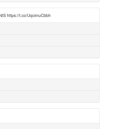
://t.co/UqcimuCbbh