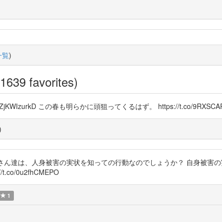
一覧
)
1639 favorites)
/t.co/ZjKWIzurkD この春も明らかに頭狙ってくるはず。 https://t.co/9RXSCA
)
07630 クマが〜さん達は、人身被害の実状を知っての行動なのでしょうか？ 
/t.co/0u2fhCMEPO
1