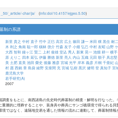
1_50/_article/-char/ja/
(
info:doi/10.4157/ejgeo.5.50
)
墓制の系譜
新里 貴之
中村 直子
竹中 正巳
高宮 広土
篠田 謙一
米田 穣
黒住 耐
木 利之
角南 聡一郎
槇林 啓介
竹森 友子
小畑 弘己
中村 友昭
山野 
大西 智和
鐘ヶ江 賢二
上村 俊雄
堂込 秀人
新東 晃一
池畑 耕一
横手
原 えりこ
四本 延弘
伊藤 勝徳
新里 亮人
内山 五織
元田 順子
具志堅
美
土肥 直美
池田 榮史
後藤 雅彦
宮城 光平
岸本 義彦
片桐 千亜紀
山
村 愿
西銘 章
島袋 綾野
安座間 充
宮城 弘樹
黒沢 健明
登 真知子
宮
鹿児島大学
若手研究(A)
2007
掘調査をもとに、南西諸島の先史時代葬墓制の精査・解明を行なった。
に重層的に埋葬することや、装身具や葬具にサンゴ礁環境で得られる貝
環境ではなく、遠隔地交易を通した情報の流れに連動して、葬墓制情報