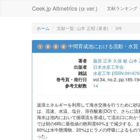
Ceek.jp Altmetrics (α ver.)
文献ランキング
ホーム
文献一覧: 山本 正昭 (著者)
3件
中間育成池における流動・水質
1
0
0
0
著者
藤原 正幸
久保 敏
山本 
出版者
日本水産工学会
雑誌
水産工学
(
ISSN:091676
巻号頁・発行日
vol.34, no.2, pp.185-1
参考文献数
14
波浪エネルギーを利用して海水交換を行うために砂
は、流速、水温、塩分、溶存酸素(DO)で、さらに
海水は池内において循環流を形成して流出口に向か
では朝の6時に最低値の飽和度60%まで減少する。また
60%は水中懸濁物、20%はヒラメの呼吸によるも
った。