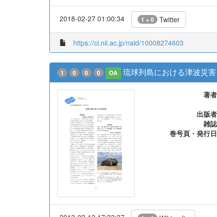
2018-02-27 01:00:34
Twitter
1 + 0
https://ci.nii.ac.jp/naid/10008274603
琉球列島における津波災害
1
0
0
0
OA
著者
出版者
雑誌
巻号頁・発行日
2013-02-12 17:33:37