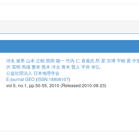
河名 俊男
山本 正昭
西岡 陽一
竹内 仁
喜屋武 昂
星 宗博
宇根 寛
中
沢 英明
馬場 繁幸
熊木 洋太
青木 賢人
平井 幸弘
公益社団法人 日本地理学会
E-journal GEO
(
ISSN:18808107
)
vol.5, no.1, pp.50-55, 2010 (Released:2010-08-23)