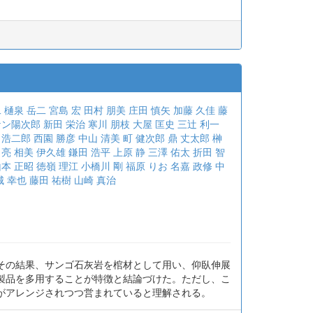
二
樋泉 岳二
宮島 宏
田村 朋美
庄田 慎矢
加藤 久佳
藤
ケン陽次郎
新田 栄治
寒川 朋枝
大屋 匡史
三辻 利一
 浩二郎
西園 勝彦
中山 清美
町 健次郎
鼎 丈太郎
榊
 亮
相美 伊久雄
鎌田 浩平
上原 静
三澤 佑太
折田 智
本 正昭
徳嶺 理江
小橋川 剛
福原 りお
名嘉 政修
中
城 幸也
藤田 祐樹
山崎 真治
その結果、サンゴ石灰岩を棺材として用い、仰臥伸展
製品を多用することが特徴と結論づけた。ただし、こ
がアレンジされつつ営まれていると理解される。