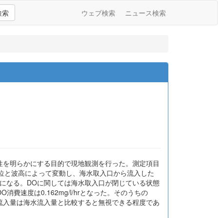
検索
ウェブ検索
ニュース検索
性を明らかにする目的で現地観測を行った。測定項目
水位と波高によって変動し、海水取入口から流入した
になる。DOに関しては海水取入口が閉じている状態
速度は0.162mg/l/hrとなった。そのうちの
水流入量は海水流入量と比較すると無視できる程度であ