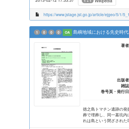
Wikipedia
1 + 1
https://www.jstage.jst.go.jp/article/ejgeo/5/1/5_
島嶼地域における先史時代
1
0
0
0
OA
著者
出版者
雑誌
巻号頁・発行日
徳之島トマチン遺跡の発
葬で埋葬し、同一墓坑内
れは島という閉ざされた