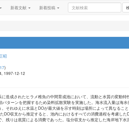
新着文献
新着投稿
正昭
17
)
94, 1997-12-12
浜に造成されたヒラメ稚魚の中間育成池において、流動と水質の変動特
流動パターンを把握するため染料拡散実験を実施した。海水流入量は海
う。それゆえに水温とDOが最大値を示す時刻は場所によって異なること
DO収支から推定すると、池内におけるすべての消費過程を考慮したDO消費
ので、残りは底質による消費であった。塩分収支から推定した海岸地下