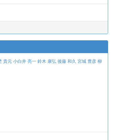
埜 貴元
小白井 亮一
鈴木 康弘
後藤 和久
宮城 豊彦
柳