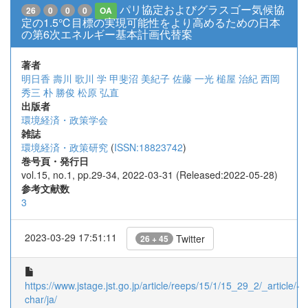
パリ協定およびグラスゴー気候協
26
0
0
0
OA
定の1.5℃目標の実現可能性をより高めるための日本
の第6次エネルギー基本計画代替案
著者
明日香 壽川
歌川 学
甲斐沼 美紀子
佐藤 一光
槌屋 治紀
西岡
秀三
朴 勝俊
松原 弘直
出版者
環境経済・政策学会
雑誌
環境経済・政策研究
(
ISSN:18823742
)
巻号頁・発行日
vol.15, no.1, pp.29-34, 2022-03-31 (Released:2022-05-28)
参考文献数
3
2023-03-29 17:51:11
Twitter
26 + 45
https://www.jstage.jst.go.jp/article/reeps/15/1/15_29_2/_article/-
char/ja/