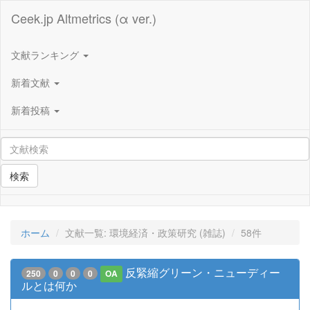
Ceek.jp Altmetrics (α ver.)
文献ランキング
新着文献
新着投稿
検索
ホーム
文献一覧: 環境経済・政策研究 (雑誌)
58件
反緊縮グリーン・ニューディー
250
0
0
0
OA
ルとは何か