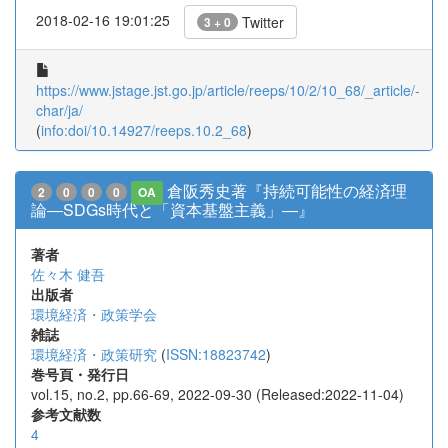
2018-02-16 19:01:25
Twitter
3 + 0
https://www.jstage.jst.go.jp/article/reeps/10/2/10_68/_article/-
char/ja/
(
info:doi/10.14927/reeps.10.2_68
)
倉阪秀史著『持続可能性の経済理
2
0
0
0
OA
論―SDGs時代と「資本基盤主義」―』
著者
佐々木 健吾
出版者
環境経済・政策学会
雑誌
環境経済・政策研究
(
ISSN:18823742
)
巻号頁・発行日
vol.15, no.2, pp.66-69, 2022-09-30 (Released:2022-11-04)
参考文献数
4