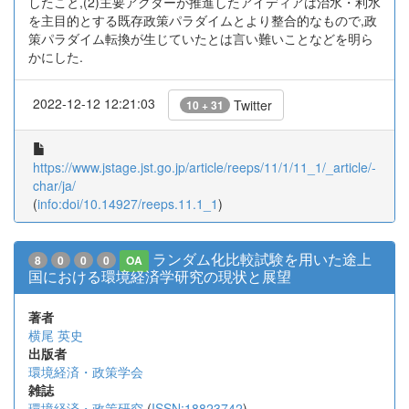
したこと,(2)主要アクターが推進したアイディアは治水・利水
を主目的とする既存政策パラダイムとより整合的なもので,政
策パラダイム転換が生じていたとは言い難いことなどを明ら
かにした.
2022-12-12 12:21:03
Twitter
10 + 31
https://www.jstage.jst.go.jp/article/reeps/11/1/11_1/_article/-
char/ja/
(
info:doi/10.14927/reeps.11.1_1
)
ランダム化比較試験を用いた途上
8
0
0
0
OA
国における環境経済学研究の現状と展望
著者
横尾 英史
出版者
環境経済・政策学会
雑誌
環境経済・政策研究
(
ISSN:18823742
)