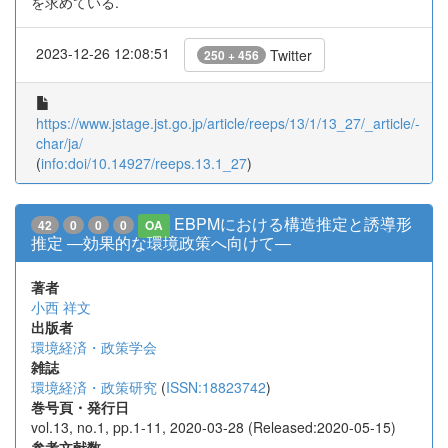
を求めている.
2023-12-26 12:08:51
Twitter
250 + 456
https://www.jstage.jst.go.jp/article/reeps/13/1/13_27/_article/-
char/ja/
(
info:doi/10.14927/reeps.13.1_27
)
EBPMにおける構造推定と誘導形
42
0
0
0
OA
推定 ―効果的な環境政策へ向けて―
著者
小西 祥文
出版者
環境経済・政策学会
雑誌
環境経済・政策研究
(
ISSN:18823742
)
巻号頁・発行日
vol.13, no.1, pp.1-11, 2020-03-28 (Released:2020-05-15)
参考文献数