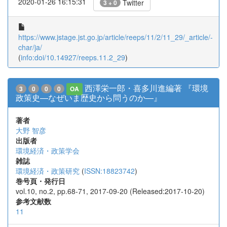
2020-01-26 16:15:31
Twitter
3 + 0
https://www.jstage.jst.go.jp/article/reeps/11/2/11_29/_article/-
char/ja/
(
info:doi/10.14927/reeps.11.2_29
)
西澤栄一郎・喜多川進編著 『環境
3
0
0
0
OA
政策史―なぜいま歴史から問うのか―』
著者
大野 智彦
出版者
環境経済・政策学会
雑誌
環境経済・政策研究
(
ISSN:18823742
)
巻号頁・発行日
vol.10, no.2, pp.68-71, 2017-09-20 (Released:2017-10-20)
参考文献数
11