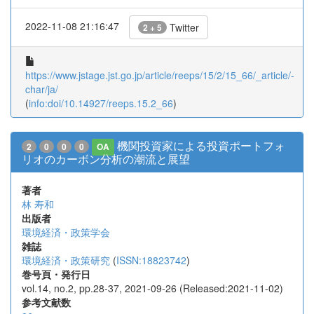
2022-11-08 21:16:47
Twitter
2 + 5
https://www.jstage.jst.go.jp/article/reeps/15/2/15_66/_article/-
char/ja/
(
info:doi/10.14927/reeps.15.2_66
)
機関投資家による投資ポートフォ
2
0
0
0
OA
リオのカーボン分析の潮流と展望
著者
林 寿和
出版者
環境経済・政策学会
雑誌
環境経済・政策研究
(
ISSN:18823742
)
巻号頁・発行日
vol.14, no.2, pp.28-37, 2021-09-26 (Released:2021-11-02)
参考文献数