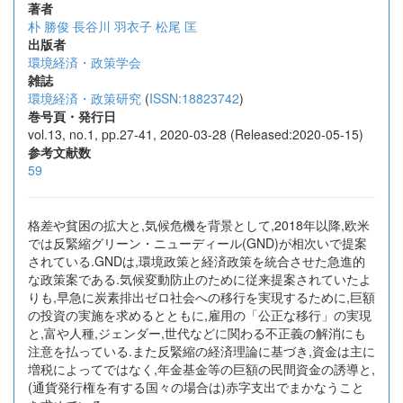
著者
朴 勝俊
長谷川 羽衣子
松尾 匡
出版者
環境経済・政策学会
雑誌
環境経済・政策研究
(
ISSN:18823742
)
巻号頁・発行日
vol.13, no.1, pp.27-41, 2020-03-28 (Released:2020-05-15)
参考文献数
59
格差や貧困の拡大と,気候危機を背景として,2018年以降,欧米
では反緊縮グリーン・ニューディール(GND)が相次いで提案
されている.GNDは,環境政策と経済政策を統合させた急進的
な政策案である.気候変動防止のために従来提案されていたよ
りも,早急に炭素排出ゼロ社会への移行を実現するために,巨額
の投資の実施を求めるとともに,雇用の「公正な移行」の実現
と,富や人種,ジェンダー,世代などに関わる不正義の解消にも
注意を払っている.また反緊縮の経済理論に基づき,資金は主に
増税によってではなく,年金基金等の巨額の民間資金の誘導と,
(通貨発行権を有する国々の場合は)赤字支出でまかなうこと