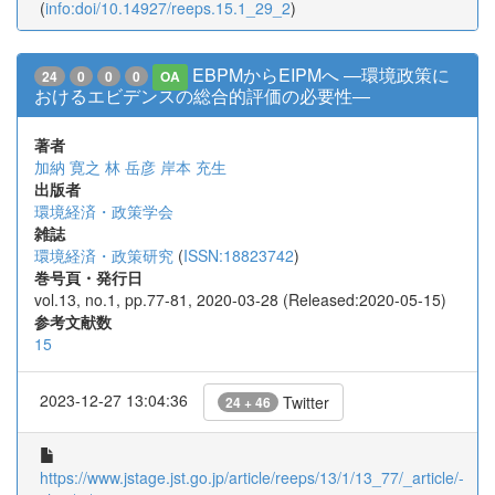
(
info:doi/10.14927/reeps.15.1_29_2
)
EBPMからEIPMへ ―環境政策に
24
0
0
0
OA
おけるエビデンスの総合的評価の必要性―
著者
加納 寛之
林 岳彦
岸本 充生
出版者
環境経済・政策学会
雑誌
環境経済・政策研究
(
ISSN:18823742
)
巻号頁・発行日
vol.13, no.1, pp.77-81, 2020-03-28 (Released:2020-05-15)
参考文献数
15
2023-12-27 13:04:36
Twitter
24 + 46
https://www.jstage.jst.go.jp/article/reeps/13/1/13_77/_article/-