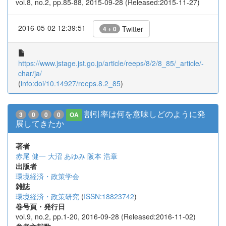
vol.8, no.2, pp.85-88, 2015-09-28 (Released:2015-11-27)
2016-05-02 12:39:51
Twitter
4 + 0
https://www.jstage.jst.go.jp/article/reeps/8/2/8_85/_article/-
char/ja/
(
info:doi/10.14927/reeps.8.2_85
)
割引率は何を意味しどのように発
3
0
0
0
OA
展してきたか
著者
赤尾 健一
大沼 あゆみ
阪本 浩章
出版者
環境経済・政策学会
雑誌
環境経済・政策研究
(
ISSN:18823742
)
巻号頁・発行日
vol.9, no.2, pp.1-20, 2016-09-28 (Released:2016-11-02)