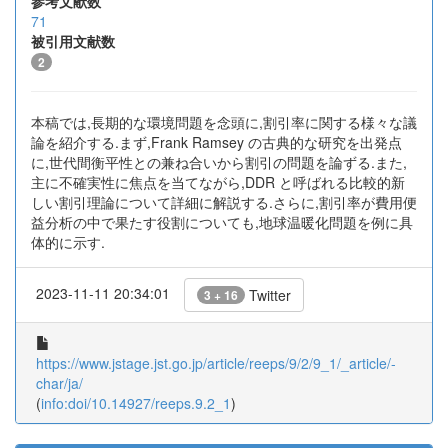
参考文献数
71
被引用文献数
2
本稿では,長期的な環境問題を念頭に,割引率に関する様々な議
論を紹介する.まず,Frank Ramsey の古典的な研究を出発点
に,世代間衡平性との兼ね合いから割引の問題を論ずる.また,
主に不確実性に焦点を当てながら,DDR と呼ばれる比較的新
しい割引理論について詳細に解説する.さらに,割引率が費用便
益分析の中で果たす役割についても,地球温暖化問題を例に具
体的に示す.
2023-11-11 20:34:01
Twitter
3 + 16
https://www.jstage.jst.go.jp/article/reeps/9/2/9_1/_article/-
char/ja/
(
info:doi/10.14927/reeps.9.2_1
)