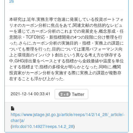
26
本研究は,近年,実務主導で急速に発展している投資ポートフォ
リオのカーボン分析に焦点をあて,関連文献の包括的なレビュ
ーを通じて,カーボン分析のこれまでの発展史を,概念形成・任
意開示・TCFD対応・新指標開発の4つの段階に分け整理を行
った.さらに,カーボン分析の実施目的・指標・実務上の課題に
ついても整理を行った.目的については運用パフォーマンス向
上と環境面のインパクト創出という異なる考え方が併存する
中,GHG排出量をベースとする指標から金銭価値や温度を単位
とする指標まで,指標の多様化が明らかとなった.同時に,機関
投資家がカーボン分析を実施する際に実務上の課題が複数存
在することも浮かび上がった.
2021-12-14 00:33:41
Twitter
2 + 8
https://www.jstage.jst.go.jp/article/reeps/14/2/14_28/_article/-
char/ja/
(
info:doi/10.14927/reeps.14.2_28
)