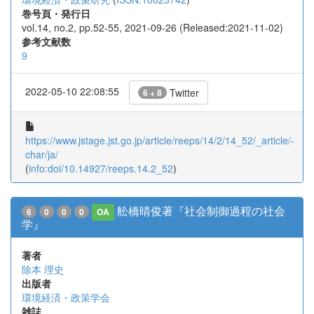
巻号頁・発行日
vol.14, no.2, pp.52-55, 2021-09-26 (Released:2021-11-02)
参考文献数
9
2022-05-10 22:08:55
Twitter
6 + 8
https://www.jstage.jst.go.jp/article/reeps/14/2/14_52/_article/-
char/ja/
(
info:doi/10.14927/reeps.14.2_52
)
舩橋晴俊著『社会制御過程の社会
6
0
0
0
OA
学』
著者
除本 理史
出版者
環境経済・政策学会
雑誌