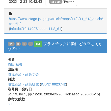
2023-12-23 10:42:43
Twitter
23 + 34
https://www.jstage.jst.go.jp/article/reeps/11/2/11_61/_article/-
char/ja/
(
info:doi/10.14927/reeps.11.2_61
)
プラスチック汚染にどう立ち向か
11
0
0
0
OA
うのか
著者
原田 禎夫
出版者
環境経済・政策学会
雑誌
環境経済・政策研究
(
ISSN:18823742
)
巻号頁・発行日
vol.13, no.1, pp.12-26, 2020-03-28 (Released:2020-05-15)
参考文献数
69