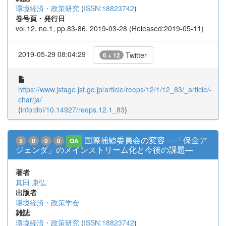
環境経済・政策研究
(
ISSN:18823742
)
巻号頁・発行日
vol.12, no.1, pp.83-86, 2019-03-28 (Released:2019-05-11)
2019-05-29 08:04:29
Twitter
6 + 12
https://www.jstage.jst.go.jp/article/reeps/12/1/12_83/_article/-
char/ja/
(
info:doi/10.14927/reeps.12.1_83
)
国際捕鯨委員会の変容 ―「保全ア
5
0
0
0
OA
ジェンダ」のメインストリーム化と今後の課題―
著者
真田 康弘
出版者
環境経済・政策学会
雑誌
環境経済・政策研究
(
ISSN:18823742
)