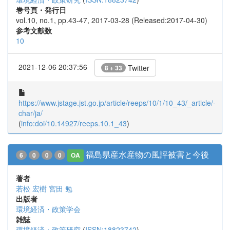
巻号頁・発行日
vol.10, no.1, pp.43-47, 2017-03-28 (Released:2017-04-30)
参考文献数
10
2021-12-06 20:37:56
Twitter
8 + 33
https://www.jstage.jst.go.jp/article/reeps/10/1/10_43/_article/-
char/ja/
(
info:doi/10.14927/reeps.10.1_43
)
福島県産水産物の風評被害と今後
6
0
0
0
OA
著者
若松 宏樹
宮田 勉
出版者
環境経済・政策学会
雑誌
環境経済・政策研究
(
ISSN:18823742
)