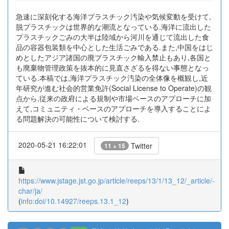
急速に深刻化する海洋プラスチック汚染や気候変動を受けて,
脱プラスチックは世界的な潮流となっている.海洋に流出した
プラスチックごみの大半は陸域から河川を通じて流出した食
品の容器包装類を中心とした生活ごみである.また,中国をはじ
めとしたアジア諸国の廃プラスチック輸入禁止もあり,各国と
も廃棄物管理政策を抜本的に見直さざるを得ない事態となっ
ている.本稿では,海洋プラスチック汚染の全体像を概観し,近
年研究が進む社会的営業免許(Social License to Operate)の観
点から,従来の政府による規制や市場ベースのアプローチに加
えて,コミュニティ・ベースのアプローチを導入することによ
る問題解決の可能性について検討する.
2020-05-21 16:22:01
Twitter
11 + 15
https://www.jstage.jst.go.jp/article/reeps/13/1/13_12/_article/-
char/ja/
(
info:doi/10.14927/reeps.13.1_12
)