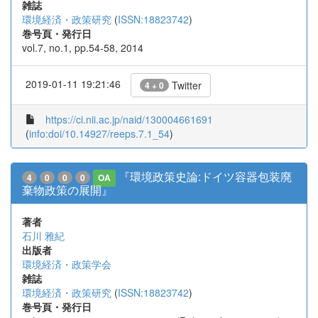
雑誌
環境経済・政策研究
(
ISSN:18823742
)
巻号頁・発行日
vol.7, no.1, pp.54-58, 2014
2019-01-11 19:21:46
Twitter
4 + 0
https://ci.nii.ac.jp/naid/130004661691
(
info:doi/10.14927/reeps.7.1_54
)
『環境政策史論:ドイツ容器包装廃
4
0
0
0
OA
棄物政策の展開』
著者
石川 雅紀
出版者
環境経済・政策学会
雑誌
環境経済・政策研究
(
ISSN:18823742
)
巻号頁・発行日