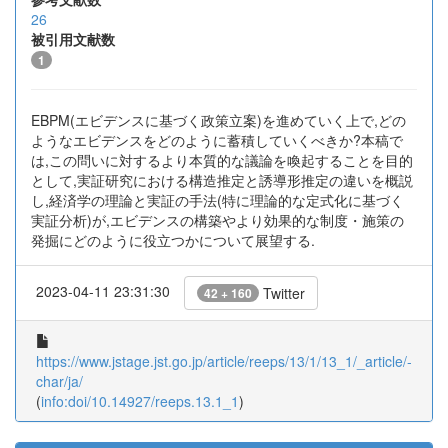
26
被引用文献数
1
EBPM(エビデンスに基づく政策立案)を進めていく上で,どの
ようなエビデンスをどのように蓄積していくべきか?本稿で
は,この問いに対するより本質的な議論を喚起することを目的
として,実証研究における構造推定と誘導形推定の違いを概説
し,経済学の理論と実証の手法(特に理論的な定式化に基づく
実証分析)が,エビデンスの構築やより効果的な制度・施策の
発掘にどのように役立つかについて展望する.
2023-04-11 23:31:30
Twitter
42 + 160
https://www.jstage.jst.go.jp/article/reeps/13/1/13_1/_article/-
char/ja/
(
info:doi/10.14927/reeps.13.1_1
)