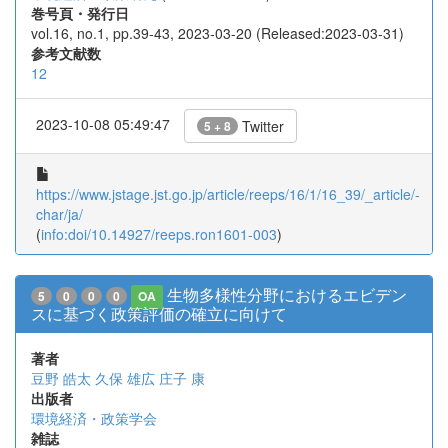
巻号頁・発行日
vol.16, no.1, pp.39-43, 2023-03-20 (Released:2023-03-31)
参考文献数
12
2023-10-08 05:49:47
Twitter
5 + 8
https://www.jstage.jst.go.jp/article/reeps/16/1/16_39/_article/-
char/ja/
(
info:doi/10.14927/reeps.ron1601-003
)
生物多様性分野におけるエビデン
5
0
0
0
OA
スに基づく政策評価の確立に向けて
著者
豆野 皓太
久保 雄広
庄子 康
出版者
環境経済・政策学会
雑誌