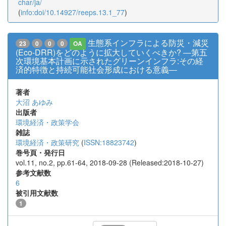
char/ja/
(
info:doi/10.14927/reeps.13.1_77
)
生態系インフラによる防災・減災
23
0
0
0
OA
(Eco-DRR)をどのように拡大していくべきか? ―第五
次環境基本計画に示されたグリーンインフラ:その経
済的特徴と持続可能社会形成における意義―
著者
大沼 あゆみ
出版者
環境経済・政策学会
雑誌
環境経済・政策研究
(
ISSN:18823742
)
巻号頁・発行日
vol.11, no.2, pp.61-64, 2018-09-28 (Released:2018-10-27)
参考文献数
6
被引用文献数
1