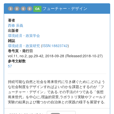
フューチャー・デザイン
3
0
0
0
OA
著者
西條 辰義
出版者
環境経済・政策学会
雑誌
環境経済・政策研究
(
ISSN:18823742
)
巻号頁・発行日
vol.11, no.2, pp.29-42, 2018-09-28 (Released:2018-10-27)
参考文献数
57
持続可能な自然と社会を将来世代に引き継ぐために,どのよう
な社会制度をデザインすればよいのかを課題とするのが「フ
ューチャー・デザイン」である.その手法の1つである「仮想
将来世代」を中心に,理論的背景,ラボラトリ実験やフィールド
実験の結果および幾つかの自治体との実践の様子を展望する.