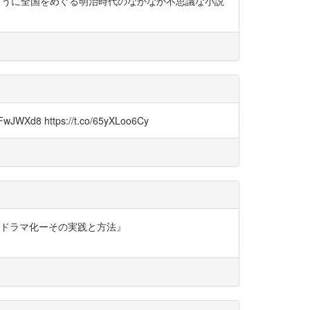
門のように全国をめぐる明治時代のなかなか不思議な小説
https://t.co/65yXLoo6Cy
オドラマ化ーその実践と方法』