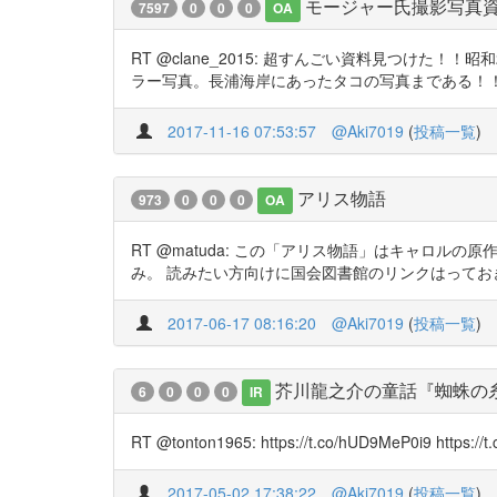
モージャー氏撮影写真
7597
0
0
0
OA
RT @clane_2015: 超すんごい資料見つけ
ラー写真。長浦海岸にあったタコの写真まである！！ https:/
2017-11-16 07:53:57
@Aki7019
(
投稿一覧
)
アリス物語
973
0
0
0
OA
RT @matuda: この「アリス物語」はキャロ
み。 読みたい方向けに国会図書館のリンクはっておきます。 htt
2017-06-17 08:16:20
@Aki7019
(
投稿一覧
)
芥川龍之介の童話『蜘蛛の糸
6
0
0
0
IR
RT @tonton1965: https://t.co/hUD9MeP0i9 https:/
2017-05-02 17:38:22
@Aki7019
(
投稿一覧
)