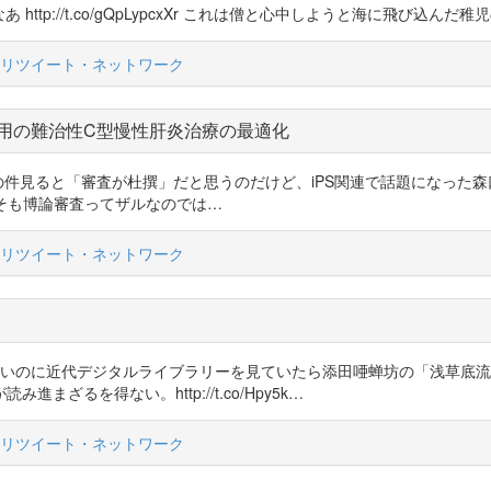
tp://t.co/gQpLypcxXr これは僧と心中しようと海に飛び込んだ稚児の白菊丸 
リツイート・ネットワーク
用の難治性C型慢性肝炎治療の最適化
、参考文献の件見ると「審査が杜撰」だと思うのだけど、iPS関連で話題にな
）のでそもそも博論審査ってザルなのでは…
リツイート・ネットワーク
て、よせばいいのに近代デジタルライブラリーを見ていたら添田唖蝉坊の「浅
ざるを得ない。http://t.co/Hpy5k…
リツイート・ネットワーク