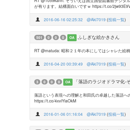
RT @1059kanri: そういえば国立国会図
が有ります。結構面白いですｗ https://t.co/2jw93E9VXB 
2016-06-16 02:25:32
@Aki7019
(
投稿一覧
)
ふしぎな絵かきさん
501
0
0
0
OA
RT @matuda: 昭和２１年の本にしてはシャレた絵柄だなと思
2016-04-20 00:39:49
@Aki7019
(
投稿一覧
)
「落語のラジオドラマ化‐
3
0
0
0
OA
落語という表現への理解と和田氏の卓越した落語への
https://t.co/4xviYiaOkM
2016-01-06 01:16:04
@Aki7019
(
投稿一覧
)