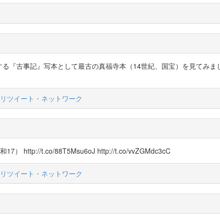
現存する『古事記』写本として最古の真福寺本（14世紀、国宝）を見てみましょう。http
リツイート・ネットワーク
tp://t.co/88T5Msu6oJ http://t.co/vvZGMdc3cC
リツイート・ネットワーク