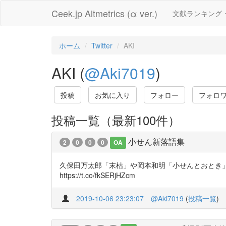
Ceek.jp Altmetrics (α ver.)
文献ランキング
ホーム
Twitter
AKI
AKI (
@Aki7019
)
投稿
お気に入り
フォロー
フォロ
投稿一覧（最新100件）
小せん新落語集
2
0
0
0
OA
久保田万太郎「末枯」や岡本和明「小せんとおとき」に出て
https://t.co/fkSERjHZcm
2019-10-06 23:23:07
@Aki7019
(
投稿一覧
)