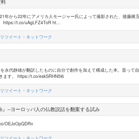
資料
た！！昭和21年から22年にアメリカ人モージャー氏によって撮影された、後
/t.co/uAgLFZ4ToR ht…
リツイート・ネットワーク
ルの原作を永代静雄が翻訳したものに自分で創作を加えて構成した本。昔っ
ps://t.co/eskSRHN5l6
リツイート・ネットワーク
』--ヨーロッパ人の仏教説話を翻案する試み
/t.co/OEJxOpQDRn
リツイート・ネットワーク