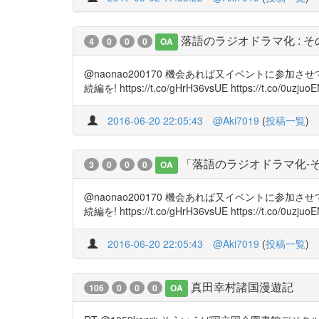
落語のラジオドラマ化 : 
4
0
0
0
OA
@naonao200170 機会あれば又イベントに
続編を! https://t.co/gHrH36vsUE https://t.co/0uzjuo
2016-06-20 22:05:43
@Aki7019
(
投稿一覧
)
「落語のラジオドラマ化‐
3
0
0
0
OA
@naonao200170 機会あれば又イベントに
続編を! https://t.co/gHrH36vsUE https://t.co/0uzjuo
2016-06-20 22:05:43
@Aki7019
(
投稿一覧
)
真田幸村諸国漫遊記
106
0
0
0
OA