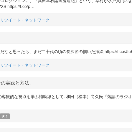
書館デジタルコレクションに、『真田幸村諸国漫遊記』という、幸村が水戸黄
https://t.co/p…
リツイート・ネットワーク
ったら、まだ二十代の頃の長沢節の描いた挿絵 https://t.co/JIuFwJWXd8 
リツイート・ネットワーク
その実践と方法」
客観的な視点を学ぶ補助線として: 和田（松本）尚久氏『落語のラジ
1