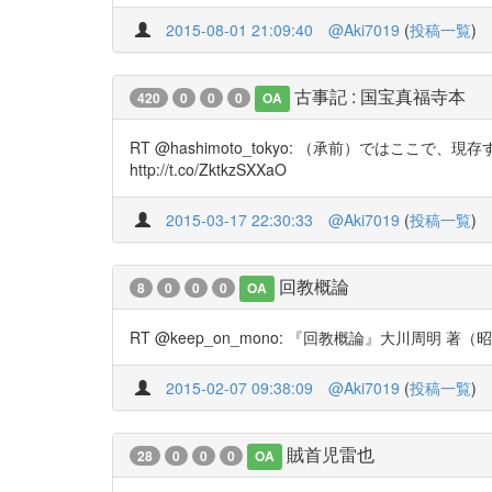
2015-08-01 21:09:40
@Aki7019
(
投稿一覧
)
古事記 : 国宝真福寺本
420
0
0
0
OA
RT @hashimoto_tokyo: （承前）ではここで、
http://t.co/ZktkzSXXaO
2015-03-17 22:30:33
@Aki7019
(
投稿一覧
)
回教概論
8
0
0
0
OA
RT @keep_on_mono: 『回教概論』大川周明 著（昭和17） ht
2015-02-07 09:38:09
@Aki7019
(
投稿一覧
)
賊首児雷也
28
0
0
0
OA