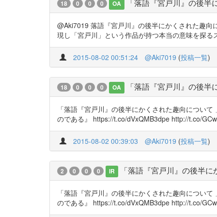
「落語『宮戸川』の後半
18
0
0
0
OA
@Aki7019 落語『宮戸川』の後半にかくされた
現し「宮戸川」という作品が持つ本当の意味を探るスリリングな論
2015-08-02 00:51:24
@Aki7019
(
投稿一覧
)
「落語『宮戸川』の後半
18
0
0
0
OA
「落語『宮戸川』の後半にかくされた趣向について 
のである』 https://t.co/dVxQMB3dpe http://t.co/GC
2015-08-02 00:39:03
@Aki7019
(
投稿一覧
)
「落語『宮戸川』の後半に
2
0
0
0
IR
「落語『宮戸川』の後半にかくされた趣向について 
のである』 https://t.co/dVxQMB3dpe http://t.co/GC