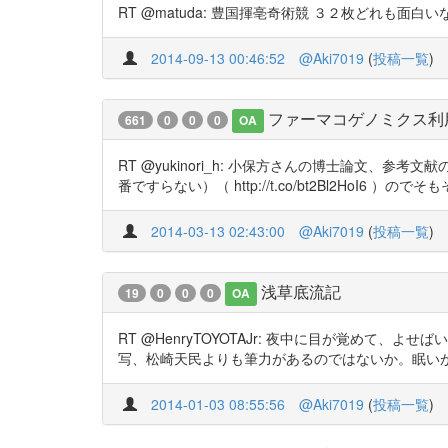
RT @matuda: 豊国揮亳奇術競 ３２枚どれも面白いなあ ht
2014-09-13 00:46:52
@Aki7019
(
投稿一覧
)
ファーマコゲノミクス利
661
0
0
0
OA
RT @yukinori_h: 小保方さんの博士論文
番ですらない）（ http://t.co/bt2Bl2HoI6 
2014-03-13 02:43:00
@Aki7019
(
投稿一覧
)
浅草底流記
19
0
0
0
OA
RT @HenryTOYOTAJr: 夜中に目が覚め
写、松崎天民よりも筆力があるのではないか。眠いが読み進ま
2014-01-03 08:55:56
@Aki7019
(
投稿一覧
)