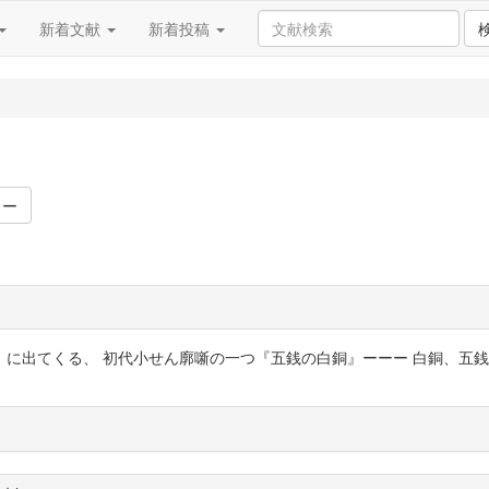
新着文献
新着投稿
ワー
くる、 初代小せん廓噺の一つ『五銭の白銅』ーーー 白銅、五銭の遊び、白銅の女