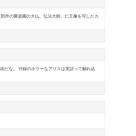
藤鍬五郎作の聚楽園の大仏、弘法大師、仁王像を写したカ
て自由だな。 付録のホラーなアリスは実話って触れ込