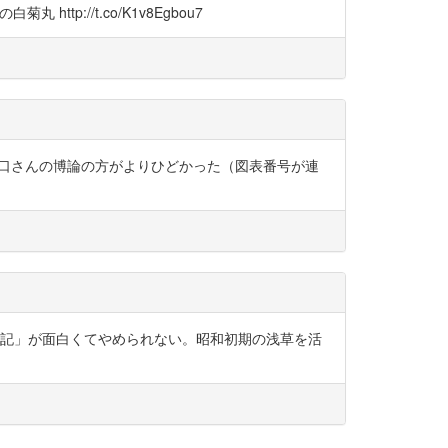
http://t.co/K1v8Egbou7
った森口さんの博論の方がよりひどかった（図表番号が連
草底流記」が面白くてやめられない。昭和初期の浅草を活