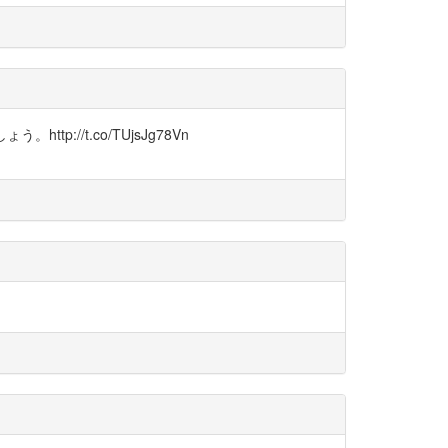
://t.co/TUjsJg78Vn