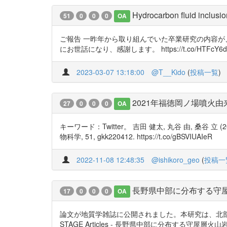
Hydrocarbon fluid inclusi
51
0
0
0
OA
ご報告 一昨年から取り組んでいた卒業研究の内容
にお世話になり、感謝します。 https://t.co/HTFcY6dBqb 
2023-03-07 13:18:00
@T__Kido
(
投稿一覧
)
2021年福徳岡ノ場噴火
27
0
0
0
OA
キーワード：Twitter。 吉田 健太, 丸谷 由, 桑
物科学, 51, gkk220412. https://t.co/gBSVIUAIeR
2022-11-08 12:48:35
@ishikoro_geo
(
投稿一
長野県中部に分布する守屋
17
0
0
0
OA
論文が地質学雑誌に公開されました。本研究は、北
STAGE Articles - 長野県中部に分布する守屋層火山