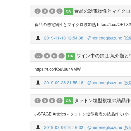
食品の誘電物性とマイクロ
6
0
0
0
OA
食品の誘電物性とマイクロ波加熱 https://t.co/OPTX2
2019-11-13 12:54:38
@nenenegisuzune
(
投
ワイン中の鉄は,魚介類
22
0
0
0
OA
https://t.co/KouUi64VMW
2019-09-28 21:55:18
@nenenegisuzune
(
投
タットン塩型複塩の結晶作
3
0
0
0
OA
J-STAGE Articles - タットン塩型複塩の結晶作り(小・中
2019-03-06 10:16:32
@nenenegisuzune
(
投