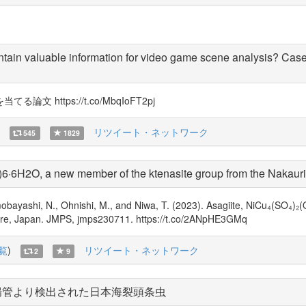
tain valuable information for video game scene analysis? Case 
ttps://t.co/MbqIoFT2pj
リツイート・ネットワーク
545
1829
·6H2O, a new member of the ktenasite group from the Nakauri m
shi, N., Ohnishi, M., and Niwa, T. (2023). Asagiite, NiCu₄(SO₄)₂(
cture, Japan. JMPS, jmps230711. https://t.co/2ANpHE3GMq
覧
)
リツイート・ネットワーク
2
9
腸管より検出された日本海裂頭条虫