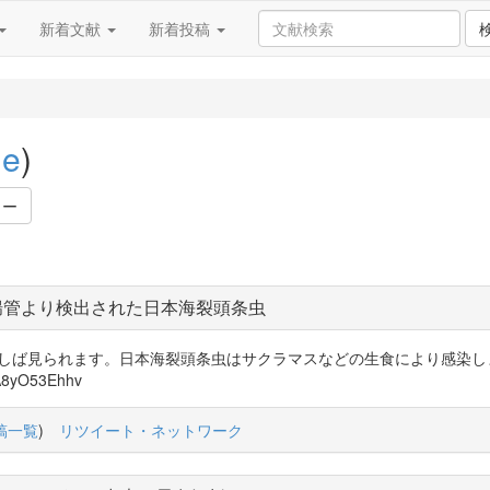
新着文献
新着投稿
ne
)
ワー
腸管より検出された日本海裂頭条虫
マのお尻にもしばしば見られます。日本海裂頭条虫はサクラマスなどの生食により
yO53Ehhv
稿一覧
)
リツイート・ネットワーク