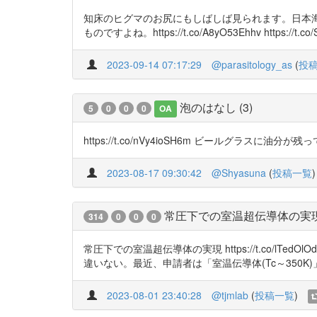
知床のヒグマのお尻にもしばしば見られます。日本
ものですよね。https://t.co/A8yO53Ehhv https://t.co
2023-09-14 07:17:29
@parasitology_as
(
投
泡のはなし (3)
5
0
0
0
OA
https://t.co/nVy4ioSH6m ビールグラスに
2023-08-17 09:30:42
@Shyasuna
(
投稿一覧
)
常圧下での室温超伝導体の実
314
0
0
0
常圧下での室温超伝導体の実現 https://t.co/
違いない。最近、申請者は「室温伝導体(Tc～350K)
2023-08-01 23:40:28
@tjmlab
(
投稿一覧
)