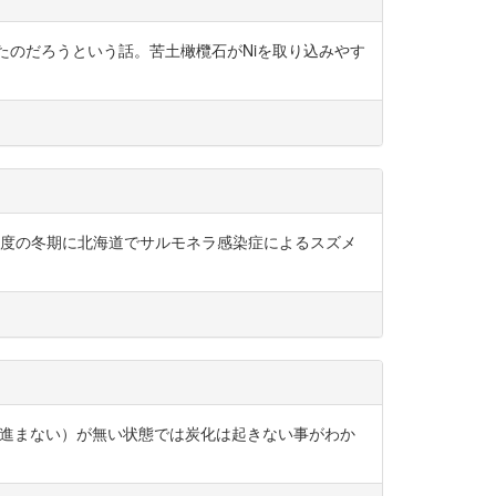
たのだろうという話。苦土橄欖石がNiを取り込みやす
8年度の冬期に北海道でサルモネラ感染症によるスズメ
食無しでは進まない）が無い状態では炭化は起きない事がわか