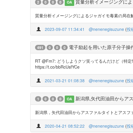
質量分析イメージングによ
2
0
0
0
OA
質量分析イメージングによるジャガイモ毒素の局在解析 芽が
2023-09-07 11:34:41
@nenenegisuzune
(
投
電子励起を用いた原子分子操
491
0
0
0
RT @Fm7: どうしようクソ笑ってるんだけど（特定領域研
https://t.co/bbRcUsfYCe
2021-03-21 01:08:38
@nenenegisuzune
(
投
新潟県,矢代田油田からア
1
0
0
0
OA
新潟県，矢代田油田からアスファルタイトとアスファルト http
2020-04-21 08:52:22
@nenenegisuzune
(
投