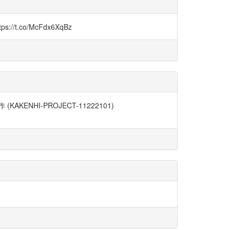
co/McFdx6XqBz
NHI-PROJECT-11222101)