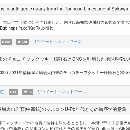
ons in authigenic quartz from the Torinosu Limestone at Sakawa
が、本日付で正式に公開されました。内容は高知県佐川町の紫外線で蛍光
https://t.co/IQqRkUxNH5
リツイート・ネットワーク
62
289
由来のチョコチップクッキー様軽石とSNSを利用した地球科学
谷 立 (2022) 2021年福徳岡ノ場噴火由来のチョコチップクッキー様軽石
覧
)
リツイート・ネットワーク
4
10
層火山岩類(中新統)のジルコンU-Pb年代とその層序学的意義
部フォッサマグナの地質の理解を深めるとともに、本州中部の中新世火成
岩類（中新統）のジルコンU-Pb年代とその層序学的意義 https://t.co/JEG5