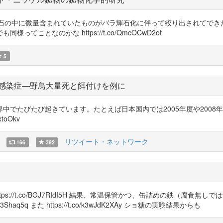
ロ石の中に微量含まれていたものがバラ輝石化に伴って絞り出されてでき
ことなのかな https://t.co/QmcOCwD2ot
5
感染症―野鳥大量死と餌付けを例に
中でたびたび起きています。たとえば日本国内では2005年度や200
toOkv
リツイート・ネットワーク
166
392
ps://t.co/BGJ7RIdI5H 結果、常温保管かつ、缶詰めの鉄（腐
haq5q また https://t.co/k3wJdK2XAy ショ糖の実験結果からも