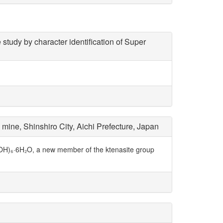
study by character identification of Super
ine, Shinshiro City, Aichi Prefecture, Japan
OH)₆·6H₂O, a new member of the ktenasite group