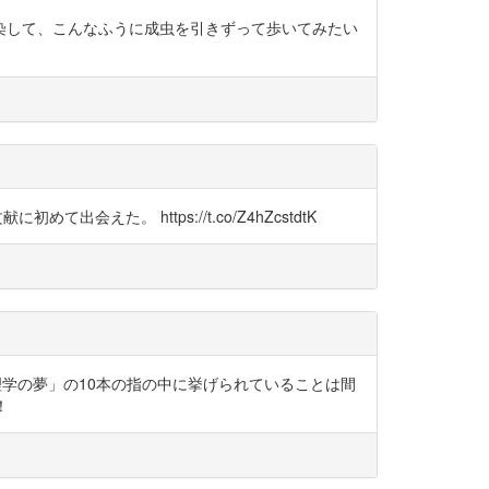
染して、こんなふうに成虫を引きずって歩いてみたい
会えた。 https://t.co/Z4hZcstdtK
、「物理学の夢」の10本の指の中に挙げられていることは間
！