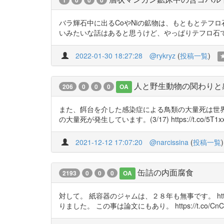
1
0
0
0
バラ輝石中に出るCoやNiの鉱物は、もともとテフ
いみたいな話はあると思うけど、やっぱりテフロ石でも同様って
2022-01-30 18:27:28
@rykryz
(
投稿一覧
)
人と野生動物の関わりと
206
0
0
0
OA
また、餌台を介した感染症による鳥類の大量死は世界
の大量死が発生しています。(3/17) https://t.co/5T1xx
2021-12-12 17:07:20
@narcissina
(
投稿一覧
)
缶詰の内面腐食
2193
0
0
0
OA
対して。 紙容器のジャムは、２８年も無事です。 htt
りました。 この事は論文にもあり。 https://t.co/CnC3S