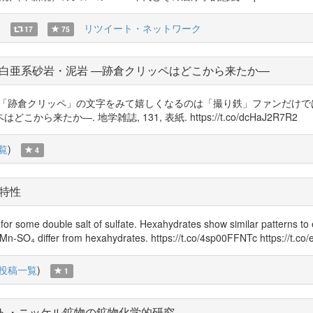
)
リツイート・ネットワーク
17
75
白亜系砂岩・泥岩 ―跡倉クリッペはどこから来たか―
倉クリッペ」の文字をみて嬉しくなるのは「撮り鉄」ファンだけではないだろう
か―. 地学雑誌, 131, 表紙. https://t.co/dcHaJ2R7R2
覧
)
4
特性
some double salt of sulfate. Hexahydrates show similar patterns to ea
 K-Mn-SO₄ differ from hexahydrates. https://t.co/4sp00FFNTc https://t.
投稿一覧
)
1
ト・ニッケル鉱物の鉱物化学的研究