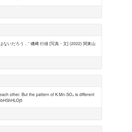
．” 磯﨑 行雄 [写真・文] (2022) 関東山
ch other. But the pattern of K-Mn-SO₄ is different
co/ebHShHLOj5