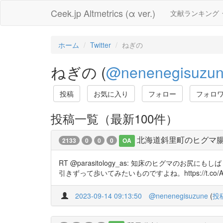
Ceek.jp Altmetrics (α ver.)
文献ランキング
ホーム
Twitter
ねぎの
ねぎの (
@nenenegisuzu
投稿
お気に入り
フォロー
フォロ
投稿一覧（最新100件）
北海道斜里町のヒグマ
2133
0
0
0
OA
RT @parasitology_as: 知床のヒグ
引きずって歩いてみたいものですよね。https://t.co/A8
2023-09-14 09:13:50
@nenenegisuzune
(
投