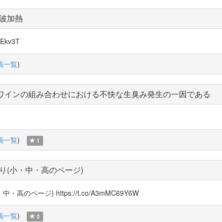
波加熱
Ekv3T
稿一覧
)
とワインの組み合わせにおける不快な生臭み発生の一因である
稿一覧
)
1
り(小・中・高のページ)
・高のページ) https://t.co/A3mMC69Y6W
稿一覧
)
2