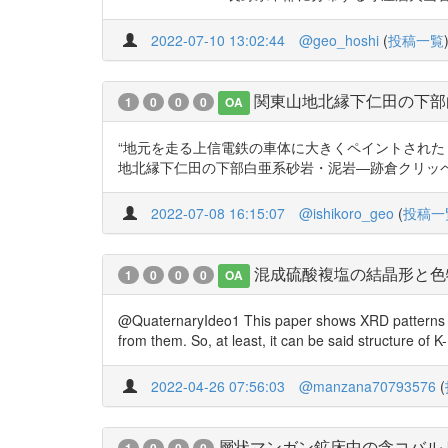
2022-07-10 13:02:44
@geo_hoshi
(
投稿一覧
関東山地北縁下仁田の下部
1
0
0
0
OA
“地元を走る上信電鉄の車体に大きくペイントされた「跡
地北縁下仁田の下部白亜系砂岩・泥岩―跡倉クリッペはどこから来た
2022-07-08 16:15:07
@ishikoro_geo
(
投稿一
混成硫酸複塩の結晶形と色
1
0
0
0
OA
@QuaternaryIdeo1 This paper shows XRD patterns for 
from them. So, at least, it can be said structure of
2022-04-26 07:56:03
@manzana70793576
(
層状マンガン鉱床中の含コバル