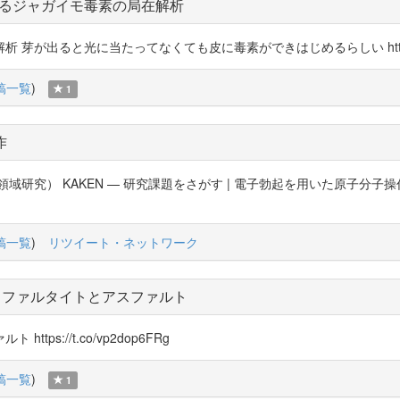
るジャガイモ毒素の局在解析
出ると光に当たってなくても皮に毒素ができはじめるらしい https://t.
稿一覧
)
1
作
究） KAKEN — 研究課題をさがす | 電子勃起を用いた原子分子操作 (KAKE
稿一覧
)
リツイート・ネットワーク
スファルタイトとアスファルト
s://t.co/vp2dop6FRg
稿一覧
)
1