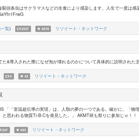
海裂頭条虫はサクラマスなどの生食により感染します。人生で一度は感
/SaYfn1FrwG
稿一覧
)
リツイート・ネットワーク
2537
4078
油分が残ってた&導入された際になぜ泡が壊れるのかについて具体的に説明された文献に初めて出
リツイート・ネットワーク
5
42
現
lTedOlOdlS 「「室温超伝導の実現」は、人類の夢の一つである。確かに
」と思われる物質Ti-B-Cを発見した。」 AKMT研も祭りに参加じゃ！！
リツイート・ネットワーク
247
643