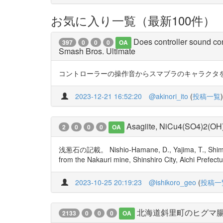
お気に入り一覧（最新100件）
Does controller sound con
397
0
0
0
OA
Smash Bros. Ultimate
コントローラーの操作音からスマブラのキャラクタを当てる論文 h
2023-12-21 16:52:20
@akinori_ito
(
投稿一覧
)
Asagiite, NiCu4(SO4)2(OH)6
2
0
0
0
OA
浅葱石の記載。 Nishio-Hamane, D., Yajima, T., Shimobaya
from the Nakauri mine, Shinshiro City, Aichi Prefe
2023-10-25 20:19:23
@ishikoro_geo
(
投稿一
北海道斜里町のヒグマ
2133
0
0
0
OA