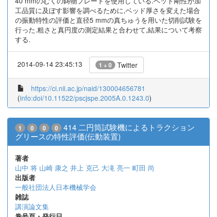
40 mmのむくの鋳物プレートを使用している.ベッド剛性が加
工品質に及ぼす影響を調べるために,ベッド厚さを変えた場合
の振動特性の評価と直径5 mmの真ちゅうを用いた切削試験を
行った.粗さと真円度の測定結果と合わせて,結果について考察
する.
2014-09-14 23:45:13
Twitter
1 + 0
https://ci.nii.ac.jp/naid/130004656781
(
info:doi/10.11522/pscjspe.2005A.0.1243.0
)
414 二円筒試験機によるトラクション
1
0
0
0
グリースの特性評価(伝動装置)
著者
山中 将
山崎 康之
井上 克己
大滝 亮一
町田 尚
出版者
一般社団法人日本機械学会
雑誌
講演論文集
巻号頁・発行日