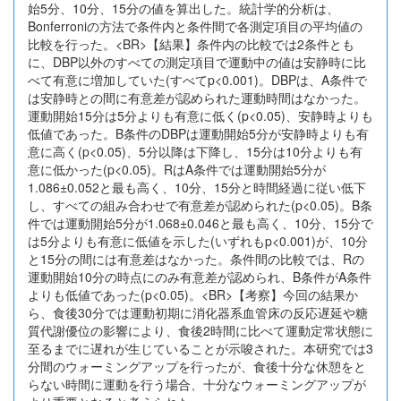
始5分、10分、15分の値を算出した。統計学的分析は、
Bonferroniの方法で条件内と条件間で各測定項目の平均値の
比較を行った。<BR>【結果】条件内の比較では2条件とも
に、DBP以外のすべての測定項目で運動中の値は安静時に比
べて有意に増加していた(すべてp<0.001)。DBPは、A条件で
は安静時との間に有意差が認められた運動時間はなかった。
運動開始15分は5分よりも有意に低く(p<0.05)、安静時よりも
低値であった。B条件のDBPは運動開始5分が安静時よりも有
意に高く(p<0.05)、5分以降は下降し、15分は10分よりも有
意に低かった(p<0.05)。RはA条件では運動開始5分が
1.086±0.052と最も高く、10分、15分と時間経過に従い低下
し、すべての組み合わせで有意差が認められた(p<0.05)。B条
件では運動開始5分が1.068±0.046と最も高く、10分、15分で
は5分よりも有意に低値を示した(いずれもp<0.001)が、10分
と15分の間には有意差はなかった。条件間の比較では、Rの
運動開始10分の時点にのみ有意差が認められ、B条件がA条件
よりも低値であった(p<0.05)。<BR>【考察】今回の結果か
ら、食後30分では運動初期に消化器系血管床の反応遅延や糖
質代謝優位の影響により、食後2時間に比べて運動定常状態に
至るまでに遅れが生じていることが示唆された。本研究では3
分間のウォーミングアップを行ったが、食後十分な休憩をと
らない時間に運動を行う場合、十分なウォーミングアップが