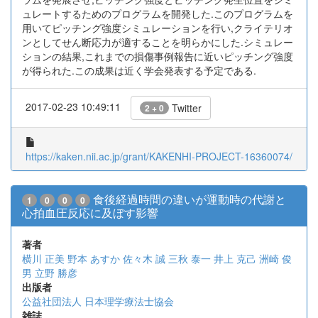
ュレートするためのプログラムを開発した.このプログラムを
用いてピッチング強度シミュレーションを行い,クライテリオ
ンとしてせん断応力が適することを明らかにした.シミュレー
ションの結果,これまでの損傷事例報告に近いピッチング強度
が得られた.この成果は近く学会発表する予定である.
2017-02-23 10:49:11
Twitter
2 + 0
https://kaken.nii.ac.jp/grant/KAKENHI-PROJECT-16360074/
食後経過時間の違いが運動時の代謝と
1
0
0
0
心拍血圧反応に及ぼす影響
著者
横川 正美
野本 あすか
佐々木 誠
三秋 泰一
井上 克己
洲崎 俊
男
立野 勝彦
出版者
公益社団法人 日本理学療法士協会
雑誌