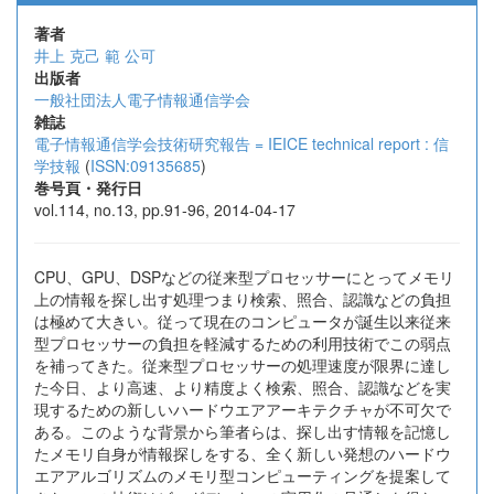
著者
井上 克己
範 公可
出版者
一般社団法人電子情報通信学会
雑誌
電子情報通信学会技術研究報告 = IEICE technical report : 信
学技報
(
ISSN:09135685
)
巻号頁・発行日
vol.114, no.13, pp.91-96, 2014-04-17
CPU、GPU、DSPなどの従来型プロセッサーにとってメモリ
上の情報を探し出す処理つまり検索、照合、認識などの負担
は極めて大きい。従って現在のコンピュータが誕生以来従来
型プロセッサーの負担を軽減するための利用技術でこの弱点
を補ってきた。従来型プロセッサーの処理速度が限界に達し
た今日、より高速、より精度よく検索、照合、認識などを実
現するための新しいハードウエアアーキテクチャが不可欠で
ある。このような背景から筆者らは、探し出す情報を記憶し
たメモリ自身が情報探しをする、全く新しい発想のハードウ
エアアルゴリズムのメモリ型コンピューティングを提案して