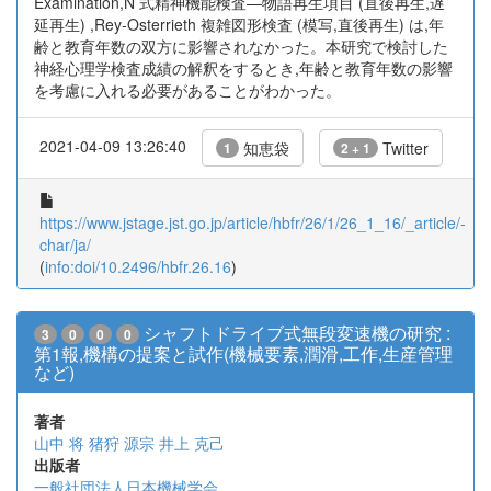
Examination,N 式精神機能検査—物語再生項目 (直後再生,遅
延再生) ,Rey-Osterrieth 複雑図形検査 (模写,直後再生) は,年
齢と教育年数の双方に影響されなかった。本研究で検討した
神経心理学検査成績の解釈をするとき,年齢と教育年数の影響
を考慮に入れる必要があることがわかった。
2021-04-09 13:26:40
知恵袋
Twitter
1
2 + 1
https://www.jstage.jst.go.jp/article/hbfr/26/1/26_1_16/_article/-
char/ja/
(
info:doi/10.2496/hbfr.26.16
)
シャフトドライブ式無段変速機の研究 :
3
0
0
0
第1報,機構の提案と試作(機械要素,潤滑,工作,生産管理
など)
著者
山中 将
猪狩 源宗
井上 克己
出版者
一般社団法人日本機械学会