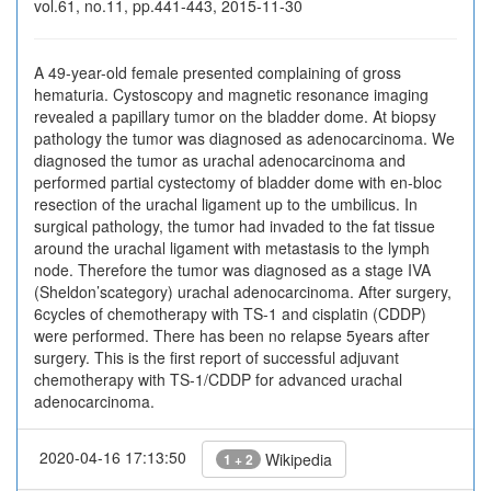
vol.61, no.11, pp.441-443, 2015-11-30
A 49-year-old female presented complaining of gross
hematuria. Cystoscopy and magnetic resonance imaging
revealed a papillary tumor on the bladder dome. At biopsy
pathology the tumor was diagnosed as adenocarcinoma. We
diagnosed the tumor as urachal adenocarcinoma and
performed partial cystectomy of bladder dome with en-bloc
resection of the urachal ligament up to the umbilicus. In
surgical pathology, the tumor had invaded to the fat tissue
around the urachal ligament with metastasis to the lymph
node. Therefore the tumor was diagnosed as a stage IVA
(Sheldon’scategory) urachal adenocarcinoma. After surgery,
6cycles of chemotherapy with TS-1 and cisplatin (CDDP)
were performed. There has been no relapse 5years after
surgery. This is the first report of successful adjuvant
chemotherapy with TS-1/CDDP for advanced urachal
adenocarcinoma.
2020-04-16 17:13:50
Wikipedia
1 + 2