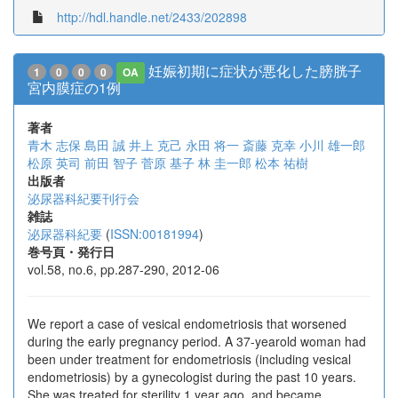
http://hdl.handle.net/2433/202898
妊娠初期に症状が悪化した膀胱子
1
0
0
0
OA
宮内膜症の1例
著者
青木 志保
島田 誠
井上 克己
永田 将一
斎藤 克幸
小川 雄一郎
松原 英司
前田 智子
菅原 基子
林 圭一郎
松本 祐樹
出版者
泌尿器科紀要刊行会
雑誌
泌尿器科紀要
(
ISSN:00181994
)
巻号頁・発行日
vol.58, no.6, pp.287-290, 2012-06
We report a case of vesical endometriosis that worsened
during the early pregnancy period. A 37-yearold woman had
been under treatment for endometriosis (including vesical
endometriosis) by a gynecologist during the past 10 years.
She was treated for sterility 1 year ago, and became