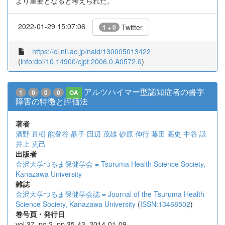
より重要となると考えられた。
2022-01-29 15:07:06
Twitter
1 + 0
https://ci.nii.ac.jp/naid/130005013422
(
info:doi/10.14900/cjpt.2006.0.A0572.0
)
アルツハイマー型認知症者の書字
1
0
0
0
OA
障害の特徴と評価法
著者
酒野 直樹
能登谷 晶子
田辺 茂雄
砂原 伸行
藤田 高史
中谷 謙
井上 克己
出版者
金沢大学つるま保健学会 = Tsuruma Health Science Society,
Kanazawa University
雑誌
金沢大学つるま保健学会誌 = Journal of the Tsuruma Health
Science Society, Kanazawa University
(
ISSN:13468502
)
巻号頁・発行日
vol.37, no.2, pp.35-43, 2014-01-09