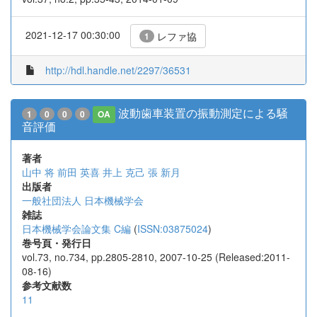
2021-12-17 00:30:00
レファ協
1
http://hdl.handle.net/2297/36531
波動歯車装置の振動測定による騒
1
0
0
0
OA
音評価
著者
山中 将
前田 英喜
井上 克己
張 新月
出版者
一般社団法人 日本機械学会
雑誌
日本機械学会論文集 C編
(
ISSN:03875024
)
巻号頁・発行日
vol.73, no.734, pp.2805-2810, 2007-10-25 (Released:2011-
08-16)
参考文献数
11