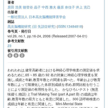
著者
原田 浩美
能登谷 晶子
中西 雅夫
藤原 奈佳子
井上 克己
出版者
一般社団法人 日本高次脳機能障害学会
雑誌
高次脳機能研究 (旧 失語症研究)
(
ISSN:13484818
)
巻号頁・発行日
vol.26, no.1, pp.16-24, 2006 (Released:2007-04-01)
参考文献数
23
被引用文献数
8
9
2
われわれは,健常高齢者における神経心理学検査の測定値を求
めるために,65 ~ 85 歳の 92 名の対象に神経心理学検査を実
施し,成績と年齢,教育年数との関連を調べた。年齢および教育
年数によって階層化した各群別成績を求め,群間比較を行うこ
とにより測定値の有用性を示した。 かなひろいテスト (無意
味綴り,物語) とTrail Making Test (part A,part B) の成績は年
齢,教育年数の双方ともと有意に関連した。300 語呼称検査の
成績は年齢と有意に関連した。 Mini-Mental State