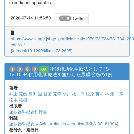
experiment apparatus.
2020-07-14 11:56:50
Twitter
1 + 0
https://www.jstage.jst.go.jp/article/kikaic1979/73/734/73_734_2805
char/ja/
(
info:doi/10.1299/kikaic.73.2805
)
術後補助化学療法としてTS-
1
0
0
0
OA
1/CDDP 併用化学療法を施行した尿膜管癌の1例
著者
井上 克己
島田 誠
斎藤 克幸
小川 雄一郎
松原 英司
林 圭一郎
松本 祐樹
出版者
泌尿器科紀要刊行会
雑誌
泌尿器科紀要 = Acta urologica Japonica
(
ISSN:00181994
)
巻号頁・発行日