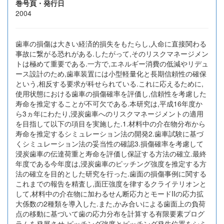
巻号頁・発行日
2004
歯車の損傷は大きい経済的損失をもたらし,人命に直接関わる
事故に繋がる恐れがある.したがって,そのリスクマネージメン
トは極めて重要である.一方で,エネルギー消費の低減やリデュ
ース設計のため,歯車装置には小型軽量化と長期信頼性の確保
という,相反する要求が科せられている.これに応えるために,
使用状態における歯車の損傷確率を評価し,信頼性を考慮した
寿命を推定することが不可欠である.本研究は,平成16年度か
ら3ヵ年にわたり,浸炭歯車へのリスクマネージメントの適用
を目指して以下の項目を実施した.1.材料中の介在物分布から
寿命を推定するシミュレーション法の開発2.歯車試験に基づ
くシミュレーション法の妥当性の確認3.損傷確率を考慮して
浸炭歯車の伝達荷重と寿命を評価し保証する方法の確立.最終
年度である今年度は,浸炭歯車のピッチング強度を推定する方
法の確立を目的とした研究を行った.歯面の損傷事例に関する
これまでの報告を精査し,面圧強度を律するクライテリオンと
して,材料中の介在物に加わるせん断応力とモードIIの応力拡
大係数の2種類を導入した.また,かみ合いによる歯面上の負荷
点の移動に基づいて歯の応力分布を計算する有限要素プログ
ラムを発展させ,ピッチング強度とピッチング発生位置をシミ