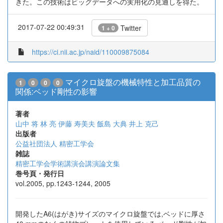
きた。この技術はビッグデータへの実用化の見通しを得た。
2017-07-22 00:49:31
Twitter
1 + 0
https://ci.nii.ac.jp/naid/110009875084
マイクロ旋盤の機械特性と加工品質の
1
0
0
0
関係:ベッド剛性の影響
著者
山中 将
林 亮
伊藤 寿美夫
飯島 大典
井上 克己
出版者
公益社団法人 精密工学会
雑誌
精密工学会学術講演会講演論文集
巻号頁・発行日
vol.2005, pp.1243-1244, 2005
開発したA6(はがき)サイズのマイクロ旋盤では,ベッドに厚さ