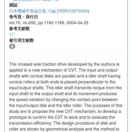
雑誌
日本機械学會論文集. C編
(
ISSN:03875024
)
巻号頁・発行日
vol.70, no.692, pp.1182-1189, 2004-04-25
参考文献数
17
被引用文献数
9
The crossed axle traction drive developed by the authors is
applied to a new mechanism of CVT. The input and output
shafts with conical disks are parallel and a idler shaft having
conical rollers at both ends is placed perpendicular to the
input/output shafts. This idler shaft transmits torque from the
input shaft to the output shaft and its movement produces
the speed variation by changing the contact point between
the input/output disk and the idler roller. The purposes of this
study are to propose the new CVT mechanism, to develop a
prototype to confirm the CVT to work and to evaluate the
transmission efficiency. The design procedure of disk and
roller are shown by geometrical analysis and the method to