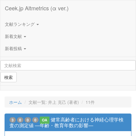
Ceek.jp Altmetrics (α ver.)
文献ランキング
新着文献
新着投稿
検索
ホーム
文献一覧: 井上 克己 (著者)
11件
健常高齢者における神経心理学検
3
0
0
0
OA
査の測定値 ―年齢・教育年数の影響―