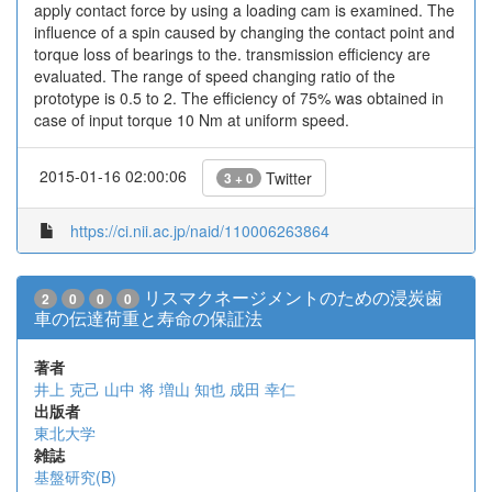
apply contact force by using a loading cam is examined. The
influence of a spin caused by changing the contact point and
torque loss of bearings to the. transmission efficiency are
evaluated. The range of speed changing ratio of the
prototype is 0.5 to 2. The efficiency of 75% was obtained in
case of input torque 10 Nm at uniform speed.
2015-01-16 02:00:06
Twitter
3 + 0
https://ci.nii.ac.jp/naid/110006263864
リスマクネージメントのための浸炭歯
2
0
0
0
車の伝達荷重と寿命の保証法
著者
井上 克己
山中 将
増山 知也
成田 幸仁
出版者
東北大学
雑誌
基盤研究(B)