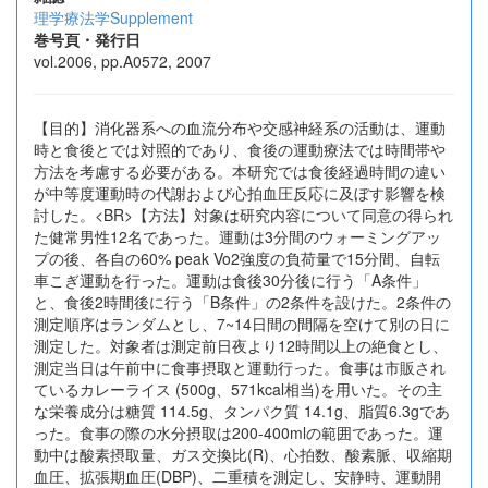
理学療法学Supplement
巻号頁・発行日
vol.2006, pp.A0572, 2007
【目的】消化器系への血流分布や交感神経系の活動は、運動
時と食後とでは対照的であり、食後の運動療法では時間帯や
方法を考慮する必要がある。本研究では食後経過時間の違い
が中等度運動時の代謝および心拍血圧反応に及ぼす影響を検
討した。<BR>【方法】対象は研究内容について同意の得られ
た健常男性12名であった。運動は3分間のウォーミングアッ
プの後、各自の60% peak Vo2強度の負荷量で15分間、自転
車こぎ運動を行った。運動は食後30分後に行う「A条件」
と、食後2時間後に行う「B条件」の2条件を設けた。2条件の
測定順序はランダムとし、7~14日間の間隔を空けて別の日に
測定した。対象者は測定前日夜より12時間以上の絶食とし、
測定当日は午前中に食事摂取と運動行った。食事は市販され
ているカレーライス (500g、571kcal相当)を用いた。その主
な栄養成分は糖質 114.5g、タンパク質 14.1g、脂質6.3gであ
った。食事の際の水分摂取は200-400mlの範囲であった。運
動中は酸素摂取量、ガス交換比(R)、心拍数、酸素脈、収縮期
血圧、拡張期血圧(DBP)、二重積を測定し、安静時、運動開