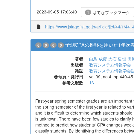
2023-09-05 17:06:40
はてなブックマーク
1
https://www.jstage.jst.go.jp/article/jjet/44/1/44_
予測GPAの推移を用いた1年次
6
0
0
0
著者
白鳥 成彦
大石 哲也
田
出版者
教育システム情報学会
雑誌
教育システム情報学会
巻号頁・発行日
vol.39, no.4, pp.440-4
参考文献数
16
First-year spring semester grades are an important f
the spring semester of the first year is related to v
and it is difficult to determine which students sho
is unknown. There have been few studies to clarify h
method to predict how students' GPA changes week by
classify students. By identifying the differences b