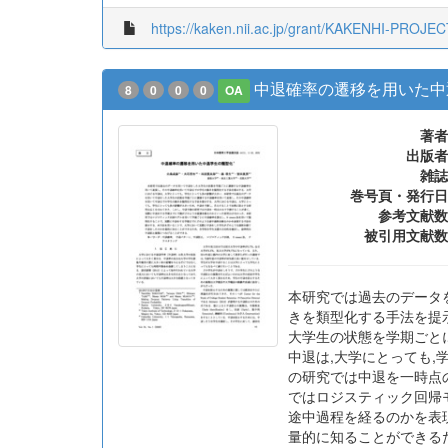
https://kaken.nii.ac.jp/grant/KAKENHI-PROJE
中退確率の遷移を用いた中
8
0
0
0
OA
著者
出版者
雑誌
巻号頁・発行日
参考文献数
被引用文献数
本研究では過去のデータ
きを類型化する手法を提
大学生の状態を学期ごと
中退は,大学にとっても,
の研究では中退を一時点
ではロジスティック回帰モ
途中過程を経るのかを表
量的に知ることができる