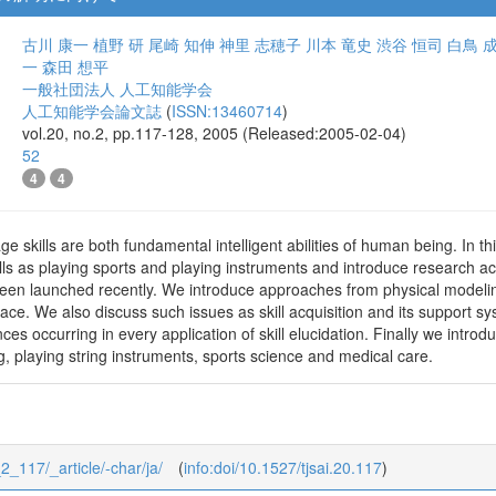
古川 康一
植野 研
尾崎 知伸
神里 志穂子
川本 竜史
渋谷 恒司
白鳥 
一
森田 想平
一般社団法人 人工知能学会
人工知能学会論文誌
(
ISSN:13460714
)
vol.20, no.2, pp.117-128, 2005 (Released:2005-02-04)
52
4
4
ge skills are both fundamental intelligent abilities of human being. In t
ills as playing sports and playing instruments and introduce research act
een launched recently. We introduce approaches from physical modeli
ace. We also discuss such issues as skill acquisition and its support 
nces occurring in every application of skill elucidation. Finally we introdu
, playing string instruments, sports science and medical care.
_2_117/_article/-char/ja/
(
info:doi/10.1527/tjsai.20.117
)