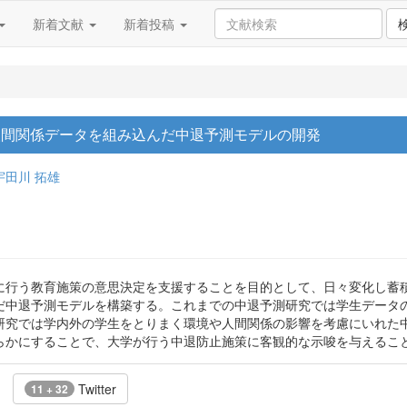
新着文献
新着投稿
人間関係データを組み込んだ中退予測モデルの開発
宇田川 拓雄
に行う教育施策の意思決定を支援することを目的として、日々変化し蓄
んだ中退予測モデルを構築する。これまでの中退予測研究では学生デー
研究では学内外の学生をとりまく環境や人間関係の影響を考慮にいれた
らかにすることで、大学が行う中退防止施策に客観的な示唆を与えるこ
Twitter
11 + 32