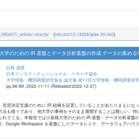
9_390407/_article/-char/ja/
(
info:doi/10.14926/jsise.39.440
)
大学のための IR 基盤とデータ分析基盤の作成 データの集め
白鳥 成彦
日本インスティテューショナル・リサーチ協会
大学情報・機関調査研究集会 論文集 第11回大学情報・機関調査研究
pp.86-89, 2022-11-11 (Released:2022-12-27)
意思決定支援のために IR 組織を設置していることがあたりまえになっ
方法も様々であり、他大学の事例をそのまま展開することは難しい。特
られてくる。本報告では小規模大学のための IR 基盤・データ分析基盤
el、Google Workspace を基盤にしたデータレイク、データウ