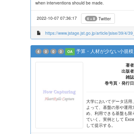
when interventions should be made.
2022-10-07 07:36:17
Twitter
6 + 8
https://www.jstage.jst.go.jp/article/jsise/39/4/3
予算・人材が少ない小規模
4
0
0
0
OA
著者
出版者
雑誌
巻号頁・発行日
大学においてデータ活用、
よって、基盤の形や運用
め、利用できる基盤も限
ていく。実例として Exc
して提示する。