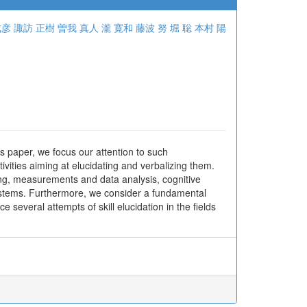
成彦
諏訪 正樹
曽我 真人
瀧 寛和
藤波 努
堀 聡
本村 陽
his paper, we focus our attention to such
ivities aiming at elucidating and verbalizing them.
ng, measurements and data analysis, cognitive
systems. Furthermore, we consider a fundamental
ce several attempts of skill elucidation in the fields