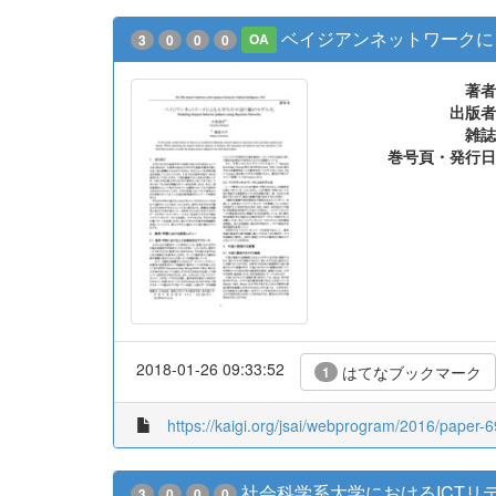
ベイジアンネットワークに
3
0
0
0
OA
著者
出版者
雑誌
巻号頁・発行日
2018-01-26 09:33:52
はてなブックマーク
1
https://kaigi.org/jsai/webprogram/2016/paper-6
社会科学系大学におけるICTリ
3
0
0
0