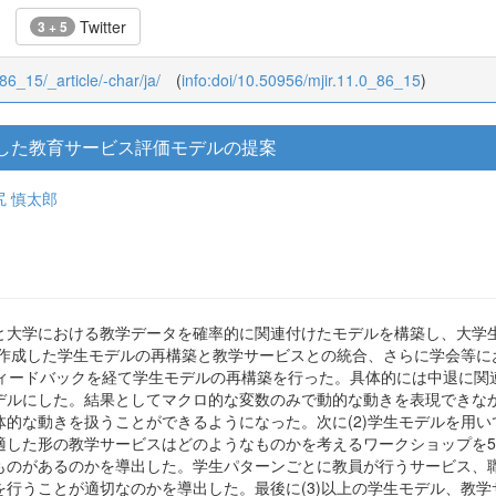
Twitter
3 + 5
_86_15/_article/-char/ja/
(
info:doi/10.50956/mjir.11.0_86_15
)
した教育サービス評価モデルの提案
尻 慎太郎
と大学における教学データを確率的に関連付けたモデルを構築し、大学
に作成した学生モデルの再構築と教学サービスとの統合、さらに学会等に
ィードバックを経て学生モデルの再構築を行った。具体的には中退に関
デルにした。結果としてマクロ的な変数のみで動的な動きを表現できな
的な動きを扱うことができるようになった。次に(2)学生モデルを用
適した形の教学サービスはどのようなものかを考えるワークショップを
ものがあるのかを導出した。学生パターンごとに教員が行うサービス、
行うことが適切なのかを導出した。最後に(3)以上の学生モデル、教