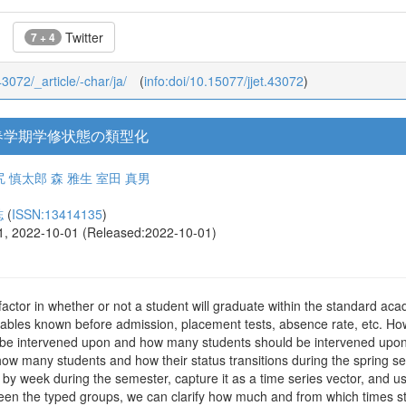
Twitter
7 + 4
43072/_article/-char/ja/
(
info:doi/10.15077/jjet.43072
)
春学期学修状態の類型化
尻 慎太郎
森 雅生
室田 真男
誌
(
ISSN:13414135
)
51, 2022-10-01 (Released:2022-10-01)
actor in whether or not a student will graduate within the standard ac
ariables known before admission, placement tests, absence rate, etc. How
uld be intervened upon and how many students should be intervened upon
ow many students and how their status transitions during the spring seme
 week during the semester, capture it as a time series vector, and use 
etween the typed groups, we can clarify how much and from which times 