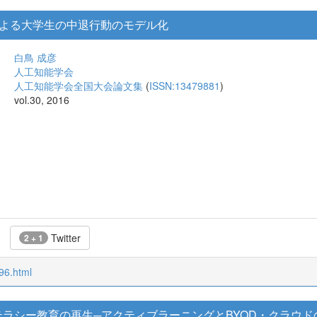
よる大学生の中退行動のモデル化
白鳥 成彦
人工知能学会
人工知能学会全国大会論文集
(
ISSN:13479881
)
vol.30, 2016
Twitter
2 + 1
96.html
テラシー教育の再生─アクティブラーニングとBYOD・クラウド