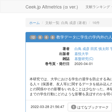
Ceek.jp Altmetrics (α ver.)
文献ランキング
ホーム
文献一覧: 白鳥 成彦 (著者)
16件
教学データに学生の学内外の
12
0
0
0
著者
白鳥 成彦
田尻 慎太郎
出版者
嘉悦大学
雑誌
基盤研究(C)
巻号頁・発行日
2020-04-01
本研究では、大学における学生の退学を防止する為
る人々 (保護者、友人等)に関するデータを組み込
との関係やその影響をいれることは少なかった。本
までの学生行動にどのような影響を及ぼすのかを明
2022-03-28 21:56:47
はてなブックマーク
1