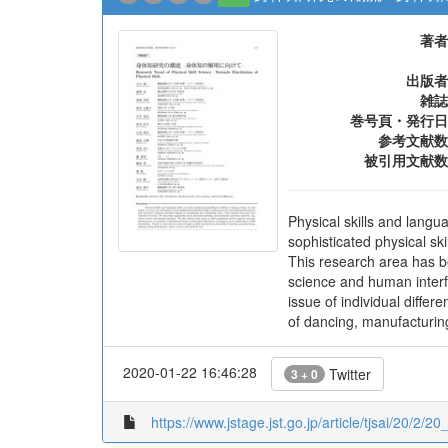
著者
出版者
雑誌
巻号頁・発行日
参考文献数
被引用文献数
Physical skills and langua
sophisticated physical sk
This research area has b
science and human interf
issue of individual differe
of dancing, manufacturing
2020-01-22 16:46:28
Twitter
3 + 0
https://www.jstage.jst.go.jp/article/tjsai/20/2/20