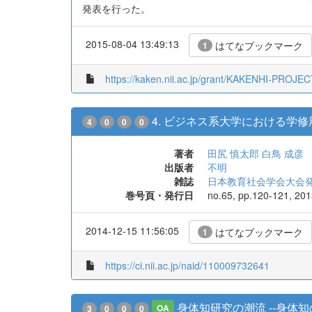
発表を行った。
2015-08-04 13:49:13
はてなブックマーク
1
https://kaken.nii.ac.jp/grant/KAKENHI-PROJE
4. ビジネス系大学における学修履
4
0
0
0
著者
田尻 慎太郎
白鳥 成彦
出版者
不明
雑誌
日本教育社会学会大会
巻号頁・発行日
no.65, pp.120-121, 20
2014-12-15 11:56:05
はてなブックマーク
1
https://ci.nii.ac.jp/naid/110009732641
身体知研究の潮流 --身体知
3
0
0
0
OA