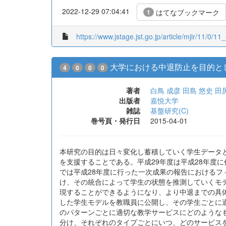
2022-12-29 07:04:41
はてなブックマーク
1
https://www.jstage.jst.go.jp/article/mjir/11/0/11
大学における中退防止を目的と
4
0
0
0
著者
白鳥 成彦
田島 悠史
田
出版者
嘉悦大学
雑誌
基盤研究(C)
巻号頁・発行日
2015-04-01
本研究の目的は日々変化し蓄積していく学生データ
を支援することである。平成29年度は平成28年度
では平成28年度に行った一次成果の報告におけるフ
け、その統合によって学生の状態を推測していくモ
現することができるようになり、より中退までの具体
した学生モデルを教職員に公開し、その学生ごとに
のパターンごとに適切な教学サービスにどのような
分け、それぞれのタイプごとにいつ、どのサービスを