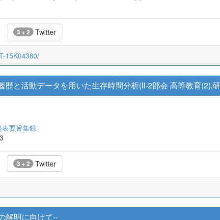
Twitter
3 + 2
CT-15K04380/
歴と活動データを用いた生存時間分析(II-2部会 高等教育(2),研究
発表要旨集録
13
Twitter
3 + 2
の解明に向けて--