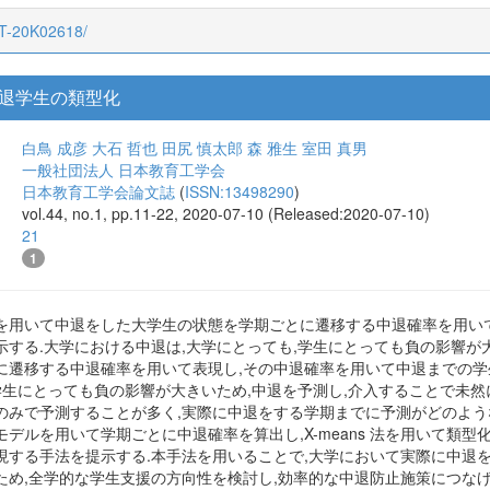
CT-20K02618/
退学生の類型化
白鳥 成彦
大石 哲也
田尻 慎太郎
森 雅生
室田 真男
一般社団法人 日本教育工学会
日本教育工学会論文誌
(
ISSN:13498290
)
vol.44, no.1, pp.11-22, 2020-07-10 (Released:2020-07-10)
21
1
を用いて中退をした大学生の状態を学期ごとに遷移する中退確率を用い
示する.大学における中退は,大学にとっても,学生にとっても負の影響が
に遷移する中退確率を用いて表現し,その中退確率を用いて中退までの学
学生にとっても負の影響が大きいため,中退を予測し,介入することで未然
のみで予測することが多く,実際に中退をする学期までに予測がどのよう
デルを用いて学期ごとに中退確率を算出し,X-means 法を用いて類
現する手法を提示する.本手法を用いることで,大学において実際に中退
ため,全学的な学生支援の方向性を検討し,効率的な中退防止施策につなげ