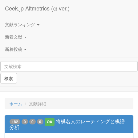
Ceek.jp Altmetrics (α ver.)
文献ランキング
新着文献
新着投稿
検索
ホーム
文献詳細
将棋名人のレーティングと棋譜
182
0
0
0
OA
分析