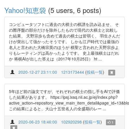
Yahoo!知恵袋
(5 users, 6 posts)
コンピュータソフトに過去の大棋士の棋譜を読み込ませ、 そ
の際序盤の部分だけを除外したもので現代の大棋士と比較し
た結果、 天野宗歩も含めて過去の棋士は皆弱く、 羽生さんだ
けが突出して強かったそうです。 しかも江戸時代では最強の
名人と言われた大橋宗英のほうが 棋聖と言われた天野宗歩よ
りもレーティングは高かったようです。 史上最強棋士はだれ
か 将棋AIが出した答えは（2017年10月25日） ht ...
2020-12-27 23:11:00
1213173444
(
投稿一覧
)
5年ほど前の論文ですが、それぞれの棋士の指し手をAIで評価
した結果があります。 https://ipsj.ixsq.nii.ac.jp/ej/index.php?
active_action=repository_view_main_item_detail&page_id=13&b
この結果によると、大山十五世名人の全盛期のレー ...
2020-06-23 18:46:00
102920298
(
投稿一覧
)
1