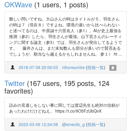
OKWave
(1 users, 1 posts)
難しい問いですね。大山さんの時はタイトルが５、羽生さん
の時は７（現在８）ですよね。環境の違いから比べられない
と述べてるのは、中原誠十六世名人（参1）。AIが史上最強を
推測（参2）したら、羽生さんが最強。山下宏さんのレーティ
ングに関する論文（参3）では、羽生さんが突出してるようで
す。 藤井さんは、まだ未知数んも部分が多いので賛否ある
でしょうが、順当なら越えるかもしれませんね。 参１） ht ...
2018-07-08 22:06:03
nihonsumire
(
投稿一覧
)
Twitter
(167 users, 195 posts, 124
favorites)
詰みの見逃しをしない事に関しては渡辺先生も絶対の信頼が
あったわけだけどねえ。 https://t.co/9O5FzUbQvX
2023-03-06 12:24:08
@smectic_g
(
投稿一覧
)