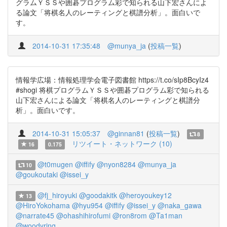
グラムＹＳＳや囲碁プログラム彩で知られる山下宏さんによ
る論文「将棋名人のレーティングと棋譜分析」。面白いで
す。
2014-10-31 17:35:48
@munya_ja
(
投稿一覧
)
情報学広場：情報処理学会電子図書館 https://t.co/sIp8BcyIz4
#shogi 将棋プログラムＹＳＳや囲碁プログラム彩で知られる
山下宏さんによる論文「将棋名人のレーティングと棋譜分
析」。面白いです。
2014-10-31 15:05:37
@ginnan81
(
投稿一覧
)
8
リツイート・ネットワーク (10)
16
0.175
@t0mugen
@iffify
@nyon8284
@munya_ja
10
@goukoutaki
@issei_y
@fj_hiroyuki
@goodakitk
@heroyoukey12
13
@HiroYokohama
@hyu954
@iffify
@issei_y
@naka_gawa
@narrate45
@ohashihirofumi
@ron8rom
@Ta1man
@woodyring