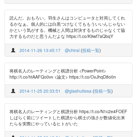
読んだ。おもろい。羽生さんはコンピュータと対局してくれ
るかなぁ。個人的には白黒つけなくてももういいんじゃない
かという気がする。機械と人間は対決するものじゃなくて協
力するものだと思うんだよな https://t.co/K9wf7aQbqY
2014-11-26 13:45:17
@chiral
(
投稿一覧
)
将棋名人のレーティングと棋譜分析 <PowerPoint>
http://t.co/htAAFQo0vv <論文> https://t.co/OxJhqD8o0n
2014-11-25 20:33:51
@glashuttesa
(
投稿一覧
)
将棋名人のレーティングと棋譜分析 https://t.co/N1c2e4FOEF
しばらく前にツイートした棋譜から棋士の強さが数値化出来
たらを実際にやっているヒトがいた