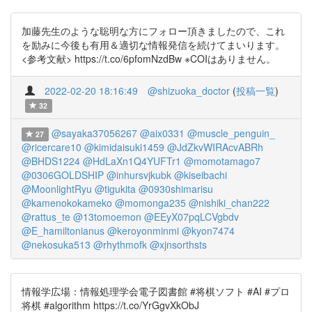
加藤先生のような聡明な方にフォロー頂きましたので、これ
を励みに今後も有用＆適切な情報発信を続けてまいります。
<参考文献> https://t.co/6pfomNzdBw ※COIはありません。
2022-02-20 18:16:49
@shizuoka_doctor
(
投稿一覧
)
32
@sayaka37056267
@aix0331
@muscle_penguin_
27
@ricercare10
@kimidaisuki1459
@JdZkvWIRAcvABRh
@BHDS1224
@HdLaXn1Q4YUFTr1
@momotamago7
@0306GOLDSHIP
@inhursvjkubk
@kiseibachi
@MoonlightRyu
@tigukita
@0930shimarisu
@kamenokokameko
@momonga235
@nishiki_chan222
@rattus_te
@13tomoemon
@EEyX07pqLCVgbdv
@E_hamiltonianus
@keroyonminmi
@kyon7474
@nekosuka513
@rhythmofk
@xjnsorthsts
情報学広場：情報処理学会電子図書館 #将棋ソフト #AI #プロ
将棋 #algorithm https://t.co/YrGgvXkObJ