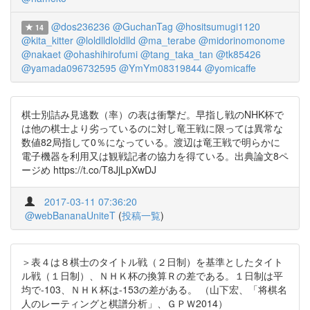
@dos236236
@GuchanTag
@hositsumugi1120
14
@kita_kitter
@loldlldloldlld
@ma_terabe
@midorinomonome
@nakaet
@ohashihirofumi
@tang_taka_tan
@tk85426
@yamada096732595
@YmYm08319844
@yomicaffe
棋士別詰み見逃数（率）の表は衝撃だ。早指し戦のNHK杯で
は他の棋士より劣っているのに対し竜王戦に限っては異常な
数値82局指して0％になっている。渡辺は竜王戦で明らかに
電子機器を利用又は観戦記者の協力を得ている。出典論文8ペ
ージめ https://t.co/T8JjLpXwDJ
2017-03-11 07:36:20
@webBananaUniteT
(
投稿一覧
)
＞表４は８棋士のタイトル戦（２日制）を基準としたタイト
ル戦（１日制）、ＮＨＫ杯の換算Ｒの差である。１日制は平
均で-103、ＮＨＫ杯は-153の差がある。 （山下宏、「将棋名
人のレーティングと棋譜分析」、ＧＰＷ2014）