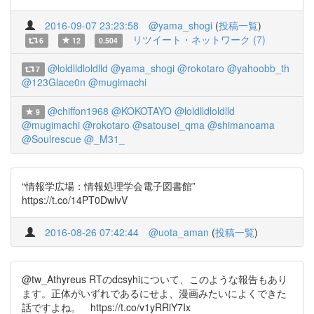
2016-09-07 23:23:58
@yama_shogi
(
投稿一覧
)
リツイート・ネットワーク (7)
6
12
0.504
@loldlldloldlld
@yama_shogi
@rokotaro
@yahoobb_th
7
@123Glace0n
@mugimachi
@chiffon1968
@KOKOTAYO
@loldlldloldlld
9
@mugimachi
@rokotaro
@satousei_qma
@shimanoama
@Soulrescue
@_M31_
“情報学広場：情報処理学会電子図書館”
https://t.co/14PT0DwlvV
2016-08-26 07:42:44
@uota_aman
(
投稿一覧
)
@tw_Athyreus RTのdcsyhiについて、このような報告もあり
ます。正体がいずれであるにせよ、漫画みたいによくできた
話ですよね。 https://t.co/v1yRRiY7Ix