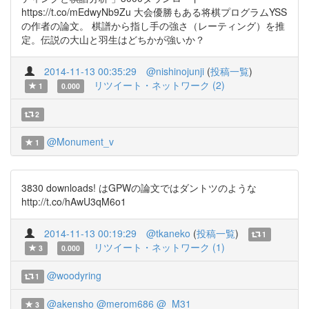
https://t.co/mEdwyNb9Zu 大会優勝もある将棋プログラムYSS
の作者の論文。 棋譜から指し手の強さ（レーティング）を推
定。伝説の大山と羽生はどちかが強いか？
2014-11-13 00:35:29
@nishinojunji
(
投稿一覧
)
リツイート・ネットワーク (2)
1
0.000
2
@Monument_v
1
3830 downloads! はGPWの論文ではダントツのような
http://t.co/hAwU3qM6o1
2014-11-13 00:19:29
@tkaneko
(
投稿一覧
)
1
リツイート・ネットワーク (1)
3
0.000
@woodyring
1
@akensho
@merom686
@_M31_
3