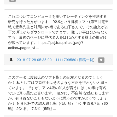
これについてコンピュータを用いてレーティングを推測する
研究を行った方がいます。 YSSという将棋ソフト(第三回電王
戦で豊島先生と対局)の作者である山下さんで、その論文が以
下のURLからダウンロードできます。 難しい事は分からなく
ても、最後のページに歴代名人をはじめとする棋士の推定R
が載っています。 https://ipsj.ixsq.nii.ac.jp/ej/?
action=pages_vi ...
2018-07-28 05:35:00
1111799580
(
投稿一覧
)
このデータは渡辺氏のソフト指しの証左となるのでしょう
か？ 私としてはプロ棋士はそのような不正を行わないと思っ
ています。 ですが、アマ4段の知人が言うにはこの事は有名
でほぼ真っ黒だと言います。 確かに、不自然 な感じもします
が、有り得ないこともないように思うのですがどうでしょう
か？ ＮＨＫ杯での詰み逃し率（低い順） 1位 中原 6.7％（60
戦） 2位 谷川 7.3％（55戦 ...