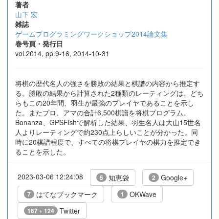
著者
山下 宏
雑誌
ゲームプログラミングワークショップ2014論文集
巻号頁・発行日
vol.2014, pp.9-16, 2014-10-31
将棋の歴代名人の強さを勝敗の結果と棋譜の内容から推定す
る。勝敗の結果から計算された2種類のレーティングは、どち
らもこの20年間、羽生が最強のプレイヤであることを示し
た。またプロ、アマの合計6,500棋譜を将棋プログラム、
Bonanza、GPSFishで解析した結果、羽生名人は大山15世名
人よりレーティングで約230点上らしいことが分かった。同
時に20棋譜程度で、すべての将棋プレイヤの棋力を推定でき
ることを示した。
2023-03-06 12:24:08
知恵袋
Google+
5
2
はてなブックマーク
OKWave
7
1
Twitter
167 + 124