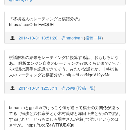
『将棋名人のレーティングと棋譜分析』
https://t.co/OrhsEwiQUH
2014-10-31 13:51:20
@nmoriyan
(
投稿一覧
)
棋譜解析の結果をレーティングに換算する話、おもしろいな
あ。 解析エンジン自身のレーティング+700くらいまでだった
ら棋譜の悪手を認識できてそう、みたいな話とか。 | 将棋名
人のレーティングと棋譜分析 - https://t.co/NgoV12yzMa
2014-10-31 12:55:11
@yowa
(
投稿一覧
)
bonanzaとgpsfishでけっこう値が違って棋士の力関係が違っ
てる（宗歩と六代宗英とか木村義雄と塚田正夫とか)ので混乱
するけれど、どっちにしろ羽生さんが抜けて強いというのは
さすが。 https://t.co/Z4WTRUBXQ0