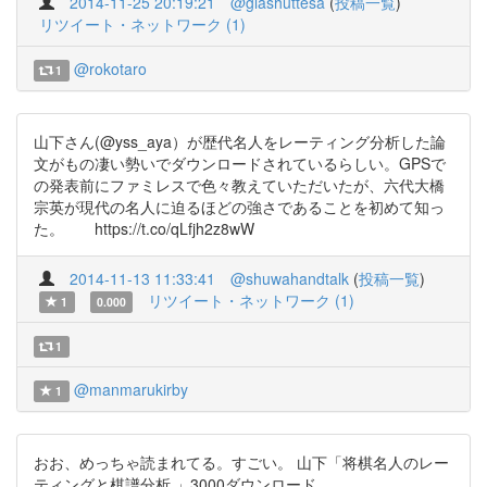
2014-11-25 20:19:21
@glashuttesa
(
投稿一覧
)
リツイート・ネットワーク (1)
@rokotaro
1
山下さん(@yss_aya）が歴代名人をレーティング分析した論
文がもの凄い勢いでダウンロードされているらしい。GPSで
の発表前にファミレスで色々教えていただいたが、六代大橋
宗英が現代の名人に迫るほどの強さであることを初めて知っ
た。 https://t.co/qLfjh2z8wW
2014-11-13 11:33:41
@shuwahandtalk
(
投稿一覧
)
リツイート・ネットワーク (1)
1
0.000
1
@manmarukirby
1
おお、めっちゃ読まれてる。すごい。 山下「将棋名人のレー
ティングと棋譜分析 」3000ダウンロード