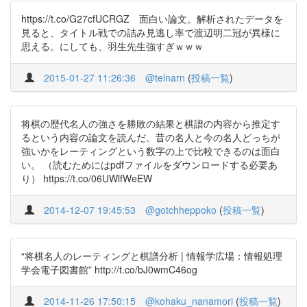
https://t.co/G27cfUCRGZ 面白い論文。解析されたデータを
見ると、タイトル戦での詰み見逃し率で渡辺明二冠が異様に
思える。にしても、羽生先生強すぎｗｗｗ
2015-01-27 11:26:36
@telnarn
(
投稿一覧
)
将棋の歴代名人の強さを勝敗の結果と棋譜の内容から推定す
るという内容の論文を読んだ。昔の名人と今の名人どっちが
強いかをレーティングという数字の上で比較できるのは面白
い。 （読むためにはpdfファイルをダウンロードする必要あ
り） https://t.co/06UWlfWeEW
2014-12-07 19:45:53
@gotchheppoko
(
投稿一覧
)
“将棋名人のレーティングと棋譜分析 | 情報学広場：情報処理
学会電子図書館” http://t.co/bJ0wmC46og
2014-11-26 17:50:15
@kohaku_nanamori
(
投稿一覧
)