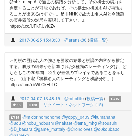
@nhk_n_sp AIで過去の棋譜を分析して、その棋士の棋力を
判定することが可能であれば、その棋士の棋風もAIで再現す
ることが出来るはずです。是非NHKで故大山名人AIと今話題
の藤井四段の対局を実現して下さい。↓
https://t.co/UFkRUvI6Zv
2017-06-25 15:43:30
@aransk88
(
投稿一覧
)
＞将棋の歴代名人の強さを勝敗の結果と棋譜の内容から推定
する。勝敗の結果から計算された2種類のレーティングは、ど
ちらもこの20年間、羽生が最強のプレイヤであることを示し
た。（山下宏「将棋名人のレーティングと棋譜分析」）
https://t.co/xbWLCkEb1C
2017-04-07 13:48:15
@mtmtlife
(
投稿一覧
)
15
リツイート・ネットワーク (15)
15
0.138
@midorinomonome
@yoppy_0409
@kumahana
15
@8ou
@nobu_nobushi
@nakaet
@aina_mhg
@sousuhi
@D_basara
@game_mattaly
@Cronoloves
@o0kouba0o
@hameko