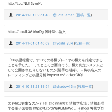
http://t.co/Nld13vwrPu
2014-11-01 02:51:46
@uota_aman
(
投稿一覧
)
https://t.co/lL3A16srDg 興味深い論文
2014-11-01 01:40:09
@yoshi_yuki
(
投稿一覧
)
「20棋譜程度で、すべての将棋プレイヤの棋力を推定できる
ことを示した」 ってところは面白そう。棋力判定システムと
して公開されたりしないものか(勝手な期待)。－将棋名人の
レーティングと棋譜分析 https://t.co/J8HwjrCfQL
2014-10-31 21:19:54
@shadow13m
(
投稿一覧
)
dcsyhiは羽生なのか？ RT @ginnan81: 情報学広場：情報処理
学会電子図書館 https://t.co/dWpKLiMoWc … #shogi 将棋プロ