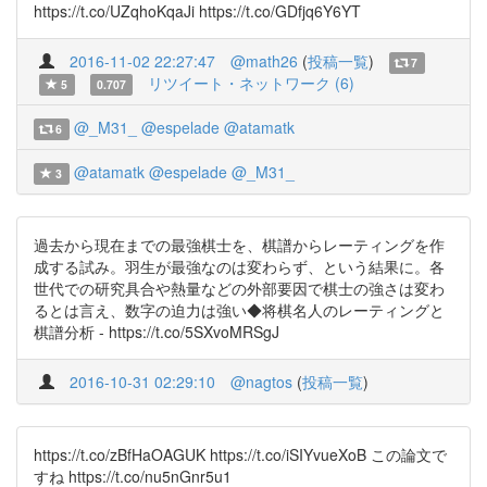
https://t.co/UZqhoKqaJi https://t.co/GDfjq6Y6YT
2016-11-02 22:27:47
@math26
(
投稿一覧
)
7
リツイート・ネットワーク (6)
5
0.707
@_M31_
@espelade
@atamatk
6
@atamatk
@espelade
@_M31_
3
過去から現在までの最強棋士を、棋譜からレーティングを作
成する試み。羽生が最強なのは変わらず、という結果に。各
世代での研究具合や熱量などの外部要因で棋士の強さは変わ
るとは言え、数字の迫力は強い◆将棋名人のレーティングと
棋譜分析 - https://t.co/5SXvoMRSgJ
2016-10-31 02:29:10
@nagtos
(
投稿一覧
)
https://t.co/zBfHaOAGUK https://t.co/iSIYvueXoB この論文で
すね https://t.co/nu5nGnr5u1