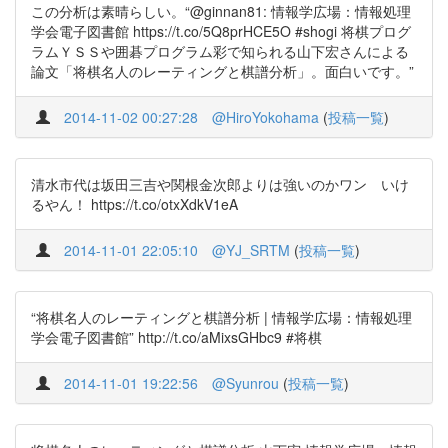
この分析は素晴らしい。“@ginnan81: 情報学広場：情報処理
学会電子図書館 https://t.co/5Q8prHCE5O #shogi 将棋プログ
ラムＹＳＳや囲碁プログラム彩で知られる山下宏さんによる
論文「将棋名人のレーティングと棋譜分析」。面白いです。”
2014-11-02 00:27:28
@HiroYokohama
(
投稿一覧
)
清水市代は坂田三吉や関根金次郎よりは強いのかワン いけ
るやん！ https://t.co/otxXdkV1eA
2014-11-01 22:05:10
@YJ_SRTM
(
投稿一覧
)
“将棋名人のレーティングと棋譜分析 | 情報学広場：情報処理
学会電子図書館” http://t.co/aMixsGHbc9 #将棋
2014-11-01 19:22:56
@Syunrou
(
投稿一覧
)