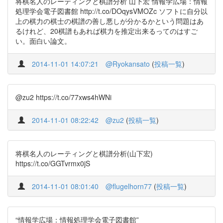
将棋名人のレーティングと棋譜分析 山下宏 情報学広場：情報
処理学会電子図書館 http://t.co/DOqysVMOZc ソフトに自分以
上の棋力の棋士の棋譜の善し悪しが分かるかという問題はあ
るけれど、20棋譜もあれば棋力を推定出来るってのはすご
い。面白い論文。
2014-11-01 14:07:21
@Ryokansato
(
投稿一覧
)
@zu2 https://t.co/77xws4hWNi
2014-11-01 08:22:42
@zu2
(
投稿一覧
)
将棋名人のレーティングと棋譜分析(山下宏)
https://t.co/GGTvrmx0jS
2014-11-01 08:01:40
@flugelhorn77
(
投稿一覧
)
“情報学広場：情報処理学会電子図書館”