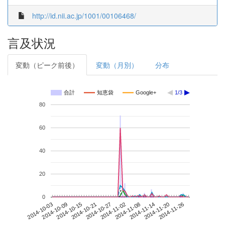
http://id.nii.ac.jp/1001/00106468/
言及状況
変動（ピーク前後）
変動（月別）
分布
合計
知恵袋
Google+
1/3
80
60
40
20
*
*
0
2014-11-20
2014-10-03
2014-10-21
2014-11-08
2014-11-26
2014-10-09
2014-10-27
2014-11-14
2014-10-15
2014-11-02