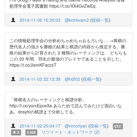
処理学会電子図書館 https://t.co/XX4GvZieEq
2014-11-06 10:30:03
@kcirevam2
(
投稿一覧
)
この情報処理学会の分析めちゃめちゃおもろいな… →将棋の
歴代名人の強さを勝敗の結果と棋譜の内容から推定する。勝
敗の結果から計算された 2 種類のレーティングは、 どちらも
この 20 年間、羽生が最強のプレイヤであることを示した。
https://t.co/2emKFaczxT
2014-11-02 22:12:38
@hdt02
(
投稿一覧
)
「将棋名人のレーティングと棋譜分析」
http://t.co/yorcEpceXa あらためて読んでみたけど面白いな
あ。dcsyhiの棋譜まで分析してる。
2014-11-02 20:04:17
@nmoriyan
(
投稿一覧
)
2
リツイート・ネットワーク (2)
3
0.408