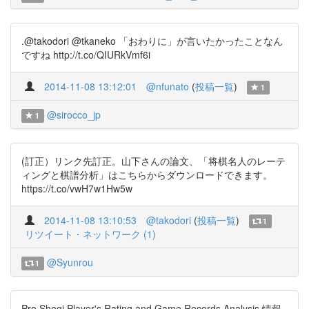
.@takodori @tkaneko 「おわりに」が言いたかったことなん
ですね http://t.co/QIURkVmf6i
2014-11-08 13:12:01
@nfunato
(
投稿一覧
)
1
@sirocco_jp
1
(訂正）リンク先訂正。山下さんの論文、「将棋名人のレーテ
ィングと棋譜分析」はこちらからダウンロードできます。
https://t.co/vwH7w1Hw5w
2014-11-08 13:10:53
@takodori
(
投稿一覧
)
1
リツイート・ネットワーク (1)
@Syunrou
1
Pro Shogi Player's Rating and Game Records Analysis 情報