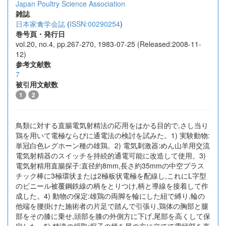
Japan Poultry Science Association
雑誌
日本家禽学会誌
(
ISSN:00290254
)
巻号頁・発行日
vol.20, no.4, pp.267-270, 1983-07-25 (Released:2008-11-
12)
参考文献数
7
被引用文献数
1
2
鳥類に対する直腸電気射精法の応用をはかる目的で,さし当り
鶏を用いて電極ならびに通電法の検討を試みた。1) 実験動物:
単冠白色レグホーン種の雄鶏。2) 電気刺激器:めん山羊用交流
電気射精器のスイッチを持続的通電可能に改造して使用。3)
電気射精用直腸探子:直径約8mm,長さ約35mmの中空プラス
チック棒に3極環状または2極板状電極を配線し,これにL字型
のビニール被覆鋼鉄線の柄をとりつけ,柄と導線を接着して作
成した。4) 動物の保定:雄鶏の両脚を輪にした紐で縛り,輪の
他端を腰掛けた施術者の片足で踏んで引張り,鶏体の胸部と腿
部をその膝に乗せ,頭部を膝の外側方に下げ,尾部を高くして保