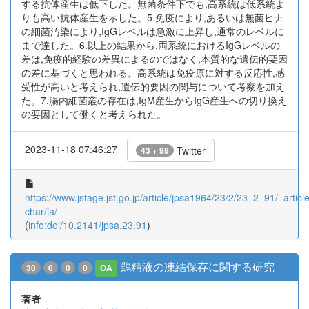
する抗体産生は低下した。無菌条件下でも,高系統は低系統よ
りも高い抗体産生を示した。5.免疫により,あるいは無菌ヒナ
の細菌汚染により,IgGレベルは急激に上昇し,通常のレベルに
まで達した。6.以上の結果から,両系統におけるIgGレベルの
差は,免疫的経験の差異によるのではなく,本質的な遺伝的要因
の差に基づくと思われる。高系統は免疫原に対する反応性,感
受性が高いと考えられ,遺伝的要因の関与について考察を加え
た。7.腸内細菌叢の存在は,IgM産生からIgG産生への切り換え
の要因として働くと考えられた。
2023-11-18 07:46:27
Twitter
43 + 98
https://www.jstage.jst.go.jp/article/jpsa1964/23/2/23_2_91/_article
char/ja/
(
info:doi/10.2141/jpsa.23.91
)
鶏精液の凍結保存に関する研究
30
0
0
0
OA
著者