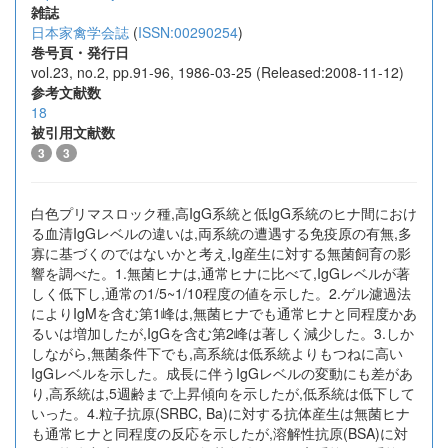
雑誌
日本家禽学会誌
(
ISSN:00290254
)
巻号頁・発行日
vol.23, no.2, pp.91-96, 1986-03-25 (Released:2008-11-12)
参考文献数
18
被引用文献数
3
3
白色プリマスロック種,高IgG系統と低IgG系統のヒナ間におけ
る血清IgGレベルの違いは,両系統の遭遇する免疫原の有無,多
寡に基づくのではないかと考え,Ig産生に対する無菌飼育の影
響を調べた。1.無菌ヒナは,通常ヒナに比べて,IgGレベルが著
しく低下し,通常の1/5~1/10程度の値を示した。2.ゲル濾過法
によりIgMを含む第1峰は,無菌ヒナでも通常ヒナと同程度かあ
るいは増加したが,IgGを含む第2峰は著しく減少した。3.しか
しながら,無菌条件下でも,高系統は低系統よりもつねに高い
IgGレベルを示した。成長に伴うIgGレベルの変動にも差があ
り,高系統は,5週齢まで上昇傾向を示したが,低系統は低下して
いった。4.粒子抗原(SRBC, Ba)に対する抗体産生は無菌ヒナ
も通常ヒナと同程度の反応を示したが,溶解性抗原(BSA)に対