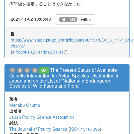
RCF値を推定することはできなかった。
2021-11-02 18:03:40
Twitter
16 + 128
https://www.jstage.jst.go.jp/article/jpsa1964/31/6/31_6_417/_articl
char/ja/
(
info:doi/10.2141/jpsa.31.417
)
The Present Status of Available
7
0
0
0
OA
Genetic Information for Avian Species Distributing in
Japan and on the List of “Nationally Endangered
Species of Wild Fauna and Flora”
著者
Manabu Onuma
出版者
Japan Poultry Science Association
雑誌
The Journal of Poultry Science
(
ISSN:13467395
)