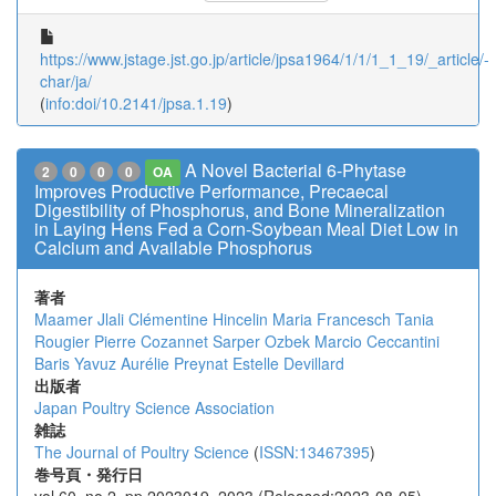
https://www.jstage.jst.go.jp/article/jpsa1964/1/1/1_1_19/_article/-
char/ja/
(
info:doi/10.2141/jpsa.1.19
)
A Novel Bacterial 6-Phytase
2
0
0
0
OA
Improves Productive Performance, Precaecal
Digestibility of Phosphorus, and Bone Mineralization
in Laying Hens Fed a Corn-Soybean Meal Diet Low in
Calcium and Available Phosphorus
著者
Maamer Jlali
Clémentine Hincelin
Maria Francesch
Tania
Rougier
Pierre Cozannet
Sarper Ozbek
Marcio Ceccantini
Baris Yavuz
Aurélie Preynat
Estelle Devillard
出版者
Japan Poultry Science Association
雑誌
The Journal of Poultry Science
(
ISSN:13467395
)
巻号頁・発行日