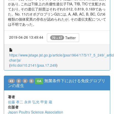
があり, これはTf座上の共優性遺伝子TfA, TfB, TfCで支配され
ており, その遺伝了頻度はそれぞれ0.012, 0.819, 0.169であっ
た。No. 11のオボグロブリンG2には, A, AB, AC, B, BC, Cの6
種類の個体変異の存在が認められたが, その遺伝支配について
は不明であった。
2019-04-26 13:49:44
Twitter
70 + 47
https://www.jstage.jst.go.jp/article/jpsa1964/17/5/17_5_249/_articl
char/ja/
(
info:doi/10.2141/jpsa.17.249
)
無菌条件下における免疫グロブリ
43
0
0
0
OA
ンの産生
著者
佐藤 孝二
永井 弘光
甲斐 蔵
出版者
Japan Poultry Science Association