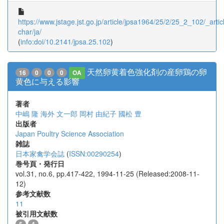
https://www.jstage.jst.go.jp/article/jpsa1964/25/2/25_2_102/_articl
char/ja/
(
info:doi/10.2141/jpsa.25.102
)
天然卵黄着色強化剤の産卵鶏の卵
16
0
0
0
OA
黄色に与える影響
著者
中嶋 隆
海外 文一郎
岡村 由紀子
國松 豊
出版者
Japan Poultry Science Association
雑誌
日本家禽学会誌
(
ISSN:00290254
)
巻号頁・発行日
vol.31, no.6, pp.417-422, 1994-11-25 (Released:2008-11-
12)
参考文献数
11
被引用文献数