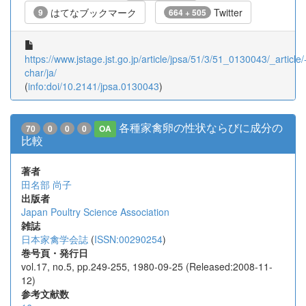
はてなブックマーク
Twitter
9
664 + 505
https://www.jstage.jst.go.jp/article/jpsa/51/3/51_0130043/_article/
char/ja/
(
info:doi/10.2141/jpsa.0130043
)
各種家禽卵の性状ならびに成分の
70
0
0
0
OA
比較
著者
田名部 尚子
出版者
Japan Poultry Science Association
雑誌
日本家禽学会誌
(
ISSN:00290254
)
巻号頁・発行日
vol.17, no.5, pp.249-255, 1980-09-25 (Released:2008-11-
12)
参考文献数