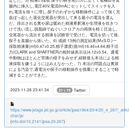
定した。5) 精液の採取:探子の柄を尾の方に立てて電極部を直
腸内に挿入し,電圧40V,電流0mAにセットしてスイッチを入
れ,電流を徐々に増し,探子のわずかな移動操作によって強く充
血ぼっ起した退化交尾器が突出して来る最小の電流を選ん
だ。排出される糞や尿は暖めた精液希釈液か生理液を吹きつ
けて洗い流し,脱脂綿でぬぐい,クロアカの両側を軽く圧迫し,
交尾器から流出する精液を試験管で受けた。電流を切って後,
探子を直腸から抜いた。6) 成績:13例の測定結果(M±S.D.)一
採取精液量(ml)0.47±0.25,精子濃度(億/ml)16.46±4.64,精子活
力(CLARK and SHAFFNERの相対値表示法)4.12±0.54。通電
中動物はほとんど苦痛の様子をみせず,経験後も本法による精
液採取を嫌うようにはみえなかった。7) 本法の問題点は糞尿
による汚染で,通電法や探子の移動操作を慎重にすることで軽
減することができた。
2023-11-26 23:41:34
Twitter
21 + 19
https://www.jstage.jst.go.jp/article/jpsa1964/20/4/20_4_267/_articl
char/ja/
(
info:doi/10.2141/jpsa.20.267
)