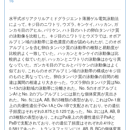
16
水平式ポリアクリルアミドグラジエント薄層ゲル電気泳動法
によって, キジ目のニワトリ, ウズラ, キンケイ, ハッカン, ガ
ンカモ目のアヒル, バリケン, ハト目のハトの卵白タンパク質
の泳動像を比較した。キジ目のニワトリとウズラでは, オボア
ルブミン域の泳動帯に染色濃度の差が認められたが, このオボ
アルブミンを含む卵白タンパク質の泳動帯の種類と易動度が
比較的よく一致していた。ハッカンとキンケイの泳動像は比
較的よく似ていたが, ハッカンとニワトリの泳動像はかなり異
なっていた。ガンカモ目のアヒルとバリケンの泳動像はよく
似ており, これらのオボアルブミン域の泳動帯の構成がキジ目
のものと異なっていた。卵白タンパク質の泳動像の目間の相
違は属間の相違より大きかった。ウズラ卵白タンパク質はNo.
1~13の泳動域の泳動帯に分離された。No. 5のオボアルブミ
ンA1とNo. 2のプレアルブミンには新たな個体変異が見出さ
れた。No. 5にはA, AB, Bの3種類の表型があり, これはOv-1座
上の共優性遺伝子Ov-1AとOv-1Bで支配されており, その遺伝
子頻度はそれぞれ0.875と0.125であった。No. 2にはA, AB, B
の3種類の表型があり, これはPa座上の共優性遺伝子PaAと
PaBで支配されており, その遺伝了頻度はそれぞれ0.419と
0.581であった。トランスフェリンには, AB, B, BCの個体変異