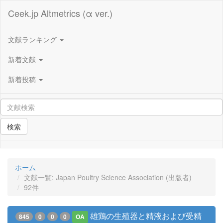
Ceek.jp Altmetrics (α ver.)
文献ランキング
新着文献
新着投稿
検索
ホーム
文献一覧: Japan Poultry Science Association (出版者)
92件
雄鶏の生殖器と精液および受精
845
0
0
0
OA