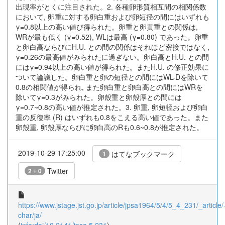
出現率がとくに注目された。2. 各種卵形質相互間の相関係数
において, 卵重に対する卵白重および卵短径の間にはいずれも
γ=0.8以上の高い値び得られた。卵重と卵黄重との関係は,
WRが最も低く (γ=0.52), WLは最高 (γ=0.80) であった。卵重
と卵白高ならびにH.U. との間の関係はそれほど密接ではなく,
γ=0.26の最高値がみられたに過ぎない。卵白高とH.U. との間
にはγ=0.94以上の高い値が得られた。またH.U. の修正効果に
ついて論議した。卵白重と卵の短径との間にはWL-Dを除いて
0.8の相関値が得られ, また卵白重と卵白高との間にはWRを
除いてγ=0.3がみられた。卵殼重と卵殼厚との間には
γ=0.7~0.8の高い値が推定された。3. 卵重, 卵短径および卵白
重の反復率 (R) はいずれも0.8をこえる高い値であった。また
卵殼重, 卵殼厚ならびに卵白高のRも0.6~0.8が推定された。
2019-10-29 17:25:00
はてなブックマーク
1
Twitter
2 + 0
https://www.jstage.jst.go.jp/article/jpsa1964/5/4/5_4_231/_article/
char/ja/