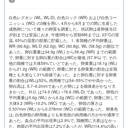
1
白色レグホン (WL, WL-D), 白色ロック (WR) および白色コー
ニッシュ (WC) の3種を用い, 4月から8月までの間に生産した
成熟卵について種々の卵質を調査した。供試卵は産卵後当日
夕刻までは室温におき, 午後5時から翌朝9時までは, 23°Cの室
温, 65%の湿度の部屋に貯蔵した。1. 各鶏種の平均卵重は,
WR (66.6g), WL-D (62.0g), WC (60.8g), WL (58.5g) の順位で
あった。卵白重量は34.9g (WL) から39.4g (WR) までの範囲
で, 卵重に対する卵白重の割合はWCが最低 (57.9%) で, その
他の鶏種では大体59%ていどであった。卵黄重は18.1g (WL)
から21.2g (WR) の範囲で, 卵重に対する卵黄重の割合は全鶏
種とも大差なく31%前後であった。また卵白重に対する卵黄
重の割合はWLは52%, 肉用種では54~55%でやや高かった。
卵白高は, 5.7~6.2mmであったが卵による個体差がかなり大
きかった。H.U. は74.9 (WL) ~76.6 (WL-D) であった。卵殼の
平均重量は5.6g (WL) から6.2g (WC) の範囲で, 卵重に対して
大体9.2 (WR)~10.2% (WC) であった。卵殼の厚さは
0.337mm (WL) から0.378mm (WC) の範囲であった。卵黄色
は, 白色卵殼の卵用種よりも有色殼の肉用種の方がやや濃厚で
あった。血点の平均出現率は2.9%で, 鶏種間に大差はなかっ
た。肉斑の平均出現率は7.2%であったが, WRの14.4%の高い