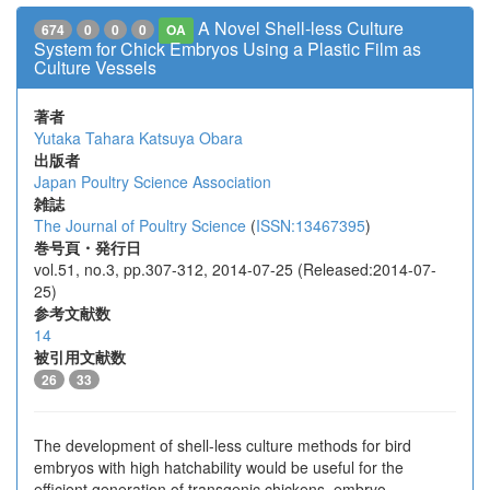
A Novel Shell-less Culture
674
0
0
0
OA
System for Chick Embryos Using a Plastic Film as
Culture Vessels
著者
Yutaka Tahara
Katsuya Obara
出版者
Japan Poultry Science Association
雑誌
The Journal of Poultry Science
(
ISSN:13467395
)
巻号頁・発行日
vol.51, no.3, pp.307-312, 2014-07-25 (Released:2014-07-
25)
参考文献数
14
被引用文献数
26
33
The development of shell-less culture methods for bird
embryos with high hatchability would be useful for the
efficient generation of transgenic chickens, embryo