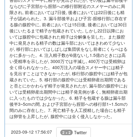
各部のスメヤー中に精子が見出されたが, その後は漏斗部後半
ならびに子宮部から腟部への移行部附近のスメヤーのみに局
限され, 前者においては7日後, 後者においては22日後にも精
子が認められた。3. 漏斗部後半および子宮-腟移行部に存在す
る腺の腺腔中に, 前者においては15日後, 後者においては30日
後にいたるまで精子が包蔵されていた, しかし22日以降にお
いては腺腔中に包蔵された精子は分解像を呈した。また腺腔
中に発見される精子の数は漏斗部においてはきわめて少ない
が, 移行部においてはしばしば集団状をなし前者にくらべはる
かに多かった。4. 注入精子数が6億ないし1.5億のときには高
い受精率を示したが, 3000万では半減し, 400万では受精卵は
全く得られなかった。400万注入の場合スメヤー中には精子
を見出すことはできなかったが, 移行部の腺腔中には精子が包
蔵されていた。5. 移行部の腺腔中には受精卵産出期間である
と否とにかかわらず精子が発見されたが, 漏斗部の腺腔中にお
いては受精卵産出期間中には精子発見例が多く, 無精卵産出期
に入ったものでは少なかった。6. 精子を包蔵する腺は漏斗部
後半3~5cmの間, および子宮部から腟部への移行部1~1.5cmの
間のみに存在した。7. 死亡精子を人工授精した場合にも精子
は卵管を上昇したが, 腺腔中には全く侵入しなかった。
2023-09-12 17:56:07
Twitter
2 + 2