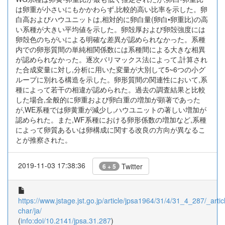
は卵重が小さいにもかかわらず,比較的高い比率を示した。卵
白高およびハウユニットは,相対的に卵白量(卵白•卵重比)の高
い系種が大きい平均値を示した。卵殻厚および卵殻強度には
卵殻色のちがいによる明確な差異が認められなかった。系種
内での卵形質間の単純相関係数には系種間による大きな相異
が認められなかった。逐次バリマックス法によって,計算され
た合成変量に対し,分析に用いた変量が大別して5~6つの小グ
ループに別れる構造を示した。卵形質間の関連性において,系
種によって若干の相違が認められた。過去の調査結果と比較
した場合,全般的に卵重および卵白重の増加が顕著であった
が,WE系種では卵黄重が減少し,ハウユニットの著しい増加が
認められた。また,WF系種における卵形係数の増加など,系種
によって卵質あるいは卵構成に関する改良の方向が異なるこ
とが推察された。
2019-11-03 17:38:36
Twitter
6 + 5
https://www.jstage.jst.go.jp/article/jpsa1964/31/4/31_4_287/_articl
char/ja/
(
info:doi/10.2141/jpsa.31.287
)