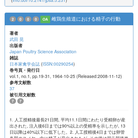
(
info:doi/10.2141/jpsa.5.231
)
雌鶏生殖道における精子の行動
2
0
0
0
OA
著者
武田 晃
出版者
Japan Poultry Science Association
雑誌
日本家禽学会誌
(
ISSN:00290254
)
巻号頁・発行日
vol.1, no.1, pp.19-31, 1964-10-25 (Released:2008-11-12)
参考文献数
37
被引用文献数
7
7
1. 人工授精後最長21日間, 平均11.1日間にわたり受精卵が産
出された, 注入後6日までは90%以上の受精率を示したが, 13
日以降は40%以下に低下した。2. 人工授精後4日までは卵管