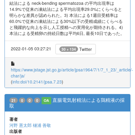
結法による neck-bending spermatozoa の平均出現率は
14.9%で従来の凍結法による平均出現率29.0%にくらべると
明らかな差異が認められた。3) 本法による1週目受精率は
60.0%で従来の凍結法による30%以下の受精成績にくらべる
と飛躍的な向上を示し人工授精への実用化が期待される。4)
本法による受精卵の持続日数は平均6日, 最長10日であった。
2022-01-05 03:27:21
Twitter
30 + 134
https://www.jstage.jst.go.jp/article/jpsa1964/7/1/7_1_23/_article/-
char/ja/
(
info:doi/10.2141/jpsa.7.23
)
直腸電気射精法による鶏精液の採
21
0
0
0
OA
取
著者
河野 憲太郎
樋浦 善敬
出版者