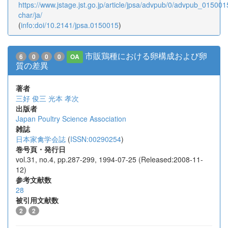
https://www.jstage.jst.go.jp/article/jpsa/advpub/0/advpub_0150015
char/ja/
(
info:doi/10.2141/jpsa.0150015
)
市販鶏種における卵構成および卵
6
0
0
0
OA
質の差異
著者
三好 俊三
光本 孝次
出版者
Japan Poultry Science Association
雑誌
日本家禽学会誌
(
ISSN:00290254
)
巻号頁・発行日
vol.31, no.4, pp.287-299, 1994-07-25 (Released:2008-11-
12)
参考文献数
28
被引用文献数
2
2