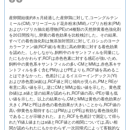
5
4
産卵開始後約8ヵ月経過した産卵鶏に対して,コーングルテン
ミール(CM),マリーゴールド花弁粉末(MM),パプリカ粉末(PM)
およびパプリカ抽出処理物(PE)の4種類の天然卵黄着色強化剤
を20日間投与し,卵黄の着色効果を比較検討した。その結果,
すべての着色強化剤は無添加対照区に対して,ロシュのヨーク
カラーファン値(RCF値)を有意に高め卵黄に対する着色効果
を認めた。しかしながら,飼料中のキサントフィルを同量にし
たにもかかわらず,RCFは赤色色素に対する感応が強いため,
飼料中の黄色系キサントフィルの多いCMとMMは,赤色系キサ
ントフィルを多く含むPMおよびPEよりも,RCF値を高めるこ
とはできなかった。色差計によるイエローインデックス(YI)
および赤色度(a値)は,RCF値と同じ傾向が見られ,PMとREが
有意に高い値を示し,逆にCMとMMは低い値を示した。黄色度
(b値)は,a値と逆の結果が認められ,RCF値の高いPEが最も低
い値を示した。以上の結果から,CMとMMは黄色の着色効果が
大きく,PMとPEは赤色の着色効果が大きいことから,RCF値の
高い卵黄色を期待するにはPMおよびPEは有効な着色強化剤
であることが示唆された。また,RCFを色差計で測定して得ら
れたYI値,L値またはa値とRCF値との相関については,高い相
関が認められたにもかかわらず,一次回帰式によって客観的な