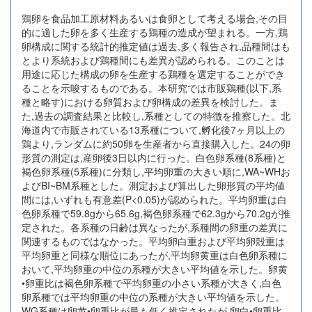
鶏卵を食品加工原材料あるいは食卵として考える場合,その目
的に適した卵を多く生産する鶏種の造成が望まれる。一方,鶏
卵構成に関する統計的推定値は過去,多く報告され,品種間はも
とより系統および鶏種間にも差異が認められる。このことは
用途に応じた構成の卵を生産する鶏種を選定することができ
ることを示唆するものである。本研究では市販鶏種(以下,系
種と略す)における卵質および卵構成の差異を検討した。ま
た,過去の調査結果と比較し,系種としての特徴を推察した。北
海道内で市販されている13系種について,孵化後7ヶ月以上の
鶏より,ランダムに約50卵を生産者から直接購入した。24の卵
形質の測定は,産卵後3日以内に行った。白色卵系種(8系種)と
褐色卵系種(5系種)に分類し,平均卵重の大きい順に,WA~WHお
よびBI~BM系種とした。測定および算出した卵形質の平均値
間には,いずれも有意差(P<0.05)が認められた。平均卵重は白
色卵系種で59.8gから65.6g,褐色卵系種で62.3gから70.2gが推
定された。各系種の日齢は異なったが,系種間の卵重の差異に
関連するものではなかった。平均卵白重および平均卵殻重は
平均卵重と同様な順位にあったが,平均卵黄重は白色卵系種に
おいて,平均卵重の中位の系種が大きい平均値を示した。卵黄
•卵重比は褐色卵系種で平均卵重の小さい系種が大きく,白色
卵系種では平均卵重の中位の系種が大きい平均値を示した。
WG系種は卵黄•卵重比が最も低く推定されたが,卵白•卵重比