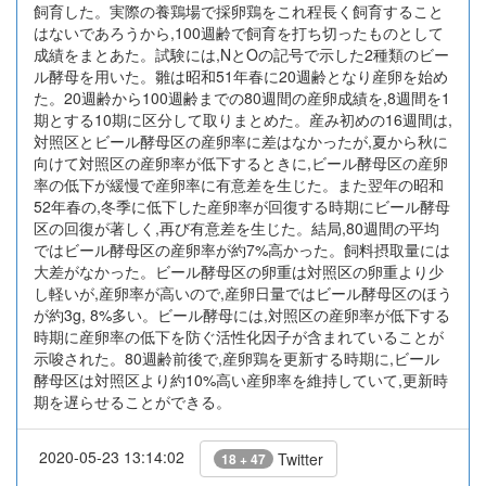
飼育した。実際の養鶏場で採卵鶏をこれ程長く飼育すること
はないであろうから,100週齢で飼育を打ち切ったものとして
成績をまとあた。試験には,NとOの記号で示した2種類のビー
ル酵母を用いた。雛は昭和51年春に20週齢となり産卵を始め
た。20週齢から100週齢までの80週間の産卵成績を,8週間を1
期とする10期に区分して取りまとめた。産み初めの16週間は,
対照区とビール酵母区の産卵率に差はなかったが,夏から秋に
向けて対照区の産卵率が低下するときに,ビール酵母区の産卵
率の低下が緩慢で産卵率に有意差を生じた。また翌年の昭和
52年春の,冬季に低下した産卵率が回復する時期にビール酵母
区の回復が著しく,再び有意差を生じた。結局,80週間の平均
ではビール酵母区の産卵率が約7%高かった。飼料摂取量には
大差がなかった。ビール酵母区の卵重は対照区の卵重より少
し軽いが,産卵率が高いので,産卵日量ではビール酵母区のほう
が約3g, 8%多い。ビール酵母には,対照区の産卵率が低下する
時期に産卵率の低下を防ぐ活性化因子が含まれていることが
示唆された。80週齢前後で,産卵鶏を更新する時期に,ビール
酵母区は対照区より約10%高い産卵率を維持していて,更新時
期を遅らせることができる。
2020-05-23 13:14:02
Twitter
18 + 47