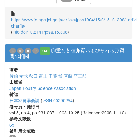
https://www.jstage.jst.go.jp/article/jpsa1964/15/6/15_6_308/_articl
char/ja/
(
info:doi/10.2141/jpsa.15.308
)
卵重と各種卵質およびそれら形質
3
0
0
0
OA
間の相関
著者
佐伯 祐弌
秋田 富士
千葉 博
斉藤 平三郎
出版者
Japan Poultry Science Association
雑誌
日本家禽学会誌
(
ISSN:00290254
)
巻号頁・発行日
vol.5, no.4, pp.231-237, 1968-10-25 (Released:2008-11-12)
参考文献数
65
被引用文献数