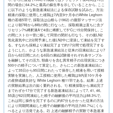
間の場合に64.2%と最高の蘇生率を示していることから, ここ
に以下のような新急速凍結法による保存試験を試みた。方法:
精液の採取に使用した雄鶏は7内至9ケ月令のWhite Leghorn
種の若雄5羽で, 採取法は山根ら (1962) の腹部マッサージ法
により朝7時から8時の間に行なった。採取精液は直ちに含グ
リセリン7%稀釈液Aで4倍に稀釈して5°Cに15分間保持し, こ
の間にストロー管に移して同管の閉封も行なう。その後LN2
気化蒸気中に2分間予凍した後LN2中に浸漬して凍結を完了す
る。すなわち採精より凍結完了まで約17分間で処理完了する
ようにした。かような新急速凍結法と従来の旧凍結法により7
日から62日間にわたる6回の凍結試験後それぞれ各サンプル
を融解してその活力, 頸曲りを含む異常精子の出現状況につき
500ケの精子について算定した。さらにこの新急速凍結法に
よって35日から95日間にわたって保存した精液を用いて授精
実験を実施した。人工授精に使用した雌鶏は9内至10ケ月令
の産卵成績良好な White Leghorn 種11羽である。結果: 上述
の実験結果は次の如く要約される。1) 精液採取から凍結完了
までわずか17分で完了する新急速凍結法によって7, 41, 46,
55及び62日間凍結した精子の融解後の平均活力は88.3%で,
これは同じ操作を完了するのに約87分もかかった従来の方法
により同期間凍結した精子の融解後の平均活力80.7%にくら
べるとより活発である。2) 上述の融解精子の実験で本急速凍