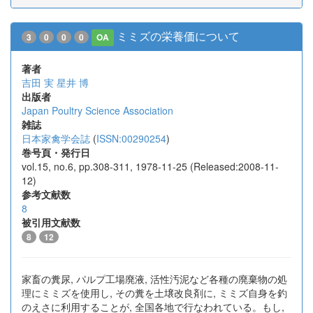
ミミズの栄養価について
3
0
0
0
OA
著者
吉田 実
星井 博
出版者
Japan Poultry Science Association
雑誌
日本家禽学会誌
(
ISSN:00290254
)
巻号頁・発行日
vol.15, no.6, pp.308-311, 1978-11-25 (Released:2008-11-
12)
参考文献数
8
被引用文献数
8
12
家畜の糞尿, パルプ工場廃液, 活性汚泥など各種の廃棄物の処
理にミミズを使用し, その糞を土壌改良剤に, ミミズ自身を釣
のえさに利用することが, 全国各地で行なわれている。もし,