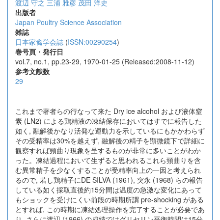
渡辺 守之
三浦 雅彦
茂田 洋史
出版者
Japan Poultry Science Association
雑誌
日本家禽学会誌
(
ISSN:00290254
)
巻号頁・発行日
vol.7, no.1, pp.23-29, 1970-01-25 (Released:2008-11-12)
参考文献数
29
これまで著者らの行なって来た Dry ice alcohol および液体窒
素 (LN2) による鶏精液の凍結保存においてはすでに報告した
如く, 融解後かなり活発な運動力を示しているにもかかわらず
その受精率は30%を越えず, 融解後の精子を顕微鏡下で詳細に
観察すれば頸曲り現象を呈するものが非常に多いことがわか
った。凍結過程において生ずると思われるこれら頸曲りを含
む異常精子を少なくすることが受精率向上の一因と考えられ
るので, 若し鶏精子にDE SILVA (1961), 突永 (1968) らの報告
している如く採取直後約15分間は温度の急激な変化にあって
もショックを受けにくい前段の時期所謂 pre-shocking がある
とすれば, この時期に凍結処理操作を完了することが必要であ
り, さらに渡辺 (1966) の成績ではグリセリン平衡時間は15分