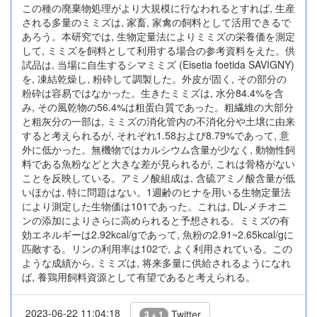
この種の廃棄物処理がより大規模に行なわれるとすれば, 生産
される多量のミミズは, 家畜, 家禽の飼料として活用できるで
あろう。本研究では, 生物定量法によりミミズの栄養価を測定
して, ミミズを飼料として利用する場合の参考資料をえた。供
試品は, 当場に自生するシマミミズ (Eisetia foetida SAVIGNY)
を, 凍結乾燥し, 粉砕して調製した。外皮が固く, その部分の
粉砕は容易ではなかった。生きたミミズは, 水分84.4%を含
み, その風乾物の56.4%は粗蛋白質であった。粗繊維の大部分
と粗灰分の一部は, ミミズの消化管内の不消化分や土壌に由来
すると考えられるが, それぞれ1.58および8.79%であって, 意
外に低かった。無機物ではカルシウム含量が少なく, 動物性飼
料である魚粉などと大きな差が見られるが, これは骨格がない
ことを反映している。アミノ酸組成は, 含硫アミノ酸含量が低
いほかは, 特に問題はない。1週齢のヒナを用いる生物定量法
により測定した生物価は101であった。これは, DL-メチオニ
ンの添加によりさらに高められると予想される。ミミズの有
効エネルギーは2.92kcal/gであって, 魚粉の2.91~2.65kcal/gに
匹敵する。リンの利用率は102で, よく利用されている。この
ような成績から, ミミズは, 将来多量に供給されるようになれ
ば, 養鶏用飼料資源として有望であると考えられる。
2023-06-22 11:04:18
Twitter
3 + 1