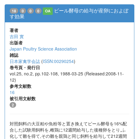
ビール酵母の給与が産卵におよぼ
18
0
0
0
OA
す効果
著者
吉田 實
出版者
Japan Poultry Science Association
雑誌
日本家禽学会誌
(
ISSN:00290254
)
巻号頁・発行日
vol.25, no.2, pp.102-108, 1988-03-25 (Released:2008-11-
12)
参考文献数
16
被引用文献数
2
対照飼料の大豆粕や魚粉等と置き換えてビール酵母を16%配
合した試験用飼料を,雌鶏に12週間給与した後種卵をとり,ふ
化して雛を得て,その雛を親鶏と同じ飼料を給与して212週間