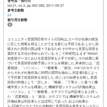
巻号頁・発行日
vol.21, no.3, pp.362-382, 2011-09-27
参考文献数
24
被引用文献数
1
コミュニティ型質問応答サイト(CQA)は,ユーザが自身の状況
に応じた情報を得ることができる新たな手段である.しかし投
稿された回答の質は様々であるため,その中から良質な回答を
選択する方法が求められている.そこで本研究は,まず Yahoo!
知恵袋データにおける良質回答を人手で分析し,その結果に基
づいて良質回答自動予測システムを構築した.具体的には,「恋
愛相談」「パソコン」「一般教養」「政治」の4つのカテゴリ
からそれぞれ無作為に50問の質問を抽出し,判定者2名によっ
て手作業で良質回答を決定した.次に,その結果を分析し,良質
回答の特徴として「詳しさ」「根拠」「丁寧さ」に基づく機
械学習システムを構築した.機械学習システムの評価結果は,
「パソコン」と「一般教養」カテゴリでは判定者らを上回っ
た.「恋愛相談」と「政治」カテゴリでは,機械学習システムの
評価結果は判定者らとほぼ同じであった.以上の結果か
ら,CQAアーカイブから自動的に良質回答を発見するシステム