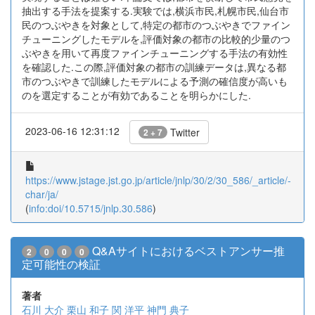
抽出する手法を提案する.実験では,横浜市民,札幌市民,仙台市
民のつぶやきを対象として,特定の都市のつぶやきでファイン
チューニングしたモデルを,評価対象の都市の比較的少量のつ
ぶやきを用いて再度ファインチューニングする手法の有効性
を確認した.この際,評価対象の都市の訓練データは,異なる都
市のつぶやきで訓練したモデルによる予測の確信度が高いも
のを選定することが有効であることを明らかにした.
2023-06-16 12:31:12
Twitter
2 + 7
https://www.jstage.jst.go.jp/article/jnlp/30/2/30_586/_article/-
char/ja/
(
info:doi/10.5715/jnlp.30.586
)
Q&Aサイトにおけるベストアンサー推
2
0
0
0
定可能性の検証
著者
石川 大介
栗山 和子
関 洋平
神門 典子