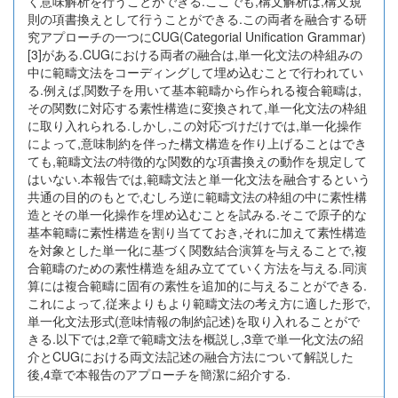
く意味解析を行うことができる.ここでも,構文解析は,構文規
則の項書換えとして行うことができる.この両者を融合する研
究アプローチの一つにCUG(Categorial Unification Grammar)
[3]がある.CUGにおける両者の融合は,単一化文法の枠組みの
中に範疇文法をコーディングして埋め込むことで行われてい
る.例えば,関数子を用いて基本範疇から作られる複合範疇は,
その関数に対応する素性構造に変換されて,単一化文法の枠組
に取り入れられる.しかし,この対応づけだけでは,単一化操作
によって,意味制約を伴った構文構造を作り上げることはでき
ても,範疇文法の特徴的な関数的な項書換えの動作を規定して
はいない.本報告では,範疇文法と単一化文法を融合するという
共通の目的のもとで,むしろ逆に範疇文法の枠組の中に素性構
造とその単一化操作を埋め込むことを試みる.そこで原子的な
基本範疇に素性構造を割り当てておき,それに加えて素性構造
を対象とした単一化に基づく関数結合演算を与えることで,複
合範疇のための素性構造を組み立てていく方法を与える.同演
算には複合範疇に固有の素性を追加的に与えることができる.
これによって,従来よりもより範疇文法の考え方に適した形で,
単一化文法形式(意味情報の制約記述)を取り入れることがで
きる.以下では,2章で範疇文法を概説し,3章で単一化文法の紹
介とCUGにおける両文法記述の融合方法について解説した
後,4章で本報告のアプローチを簡潔に紹介する.