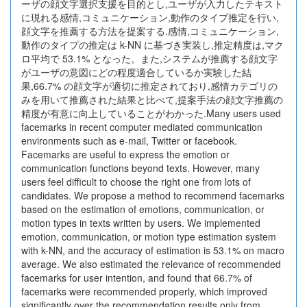
ーザの顔文字選択支援を目的とし,ユーザが入力したテキスト
に現れる感情,コミュニケーション,動作のタイプ推定を行い,
顔文字を推薦する方法を提案する.感情,コミュニケーション,
動作のタイプの推定は k-NN に基づき実装し,推定精度は,マク
ロ平均で 53.1% となった。また,システムが推薦する顔文字
がユーザの意図にどの程度適合しているか実験した結
果,66.7% の顔文字が適切に推定されており,感情カテゴリの
みを用いて推薦された結果と比べて,提案手法の顔文字推薦の
精度が有意に向上していることがわかった.Many users used
facemarks in recent computer mediated communication
environments such as e-mail, Twitter or facebook.
Facemarks are useful to express the emotion or
communication functions beyond texts. However, many
users feel difficult to choose the right one from lots of
candidates. We propose a method to recommend facemarks
based on the estimation of emotions, communication, or
motion types in texts written by users. We implemented
emotion, communication, or motion type estimation system
with k-NN, and the accuracy of estimation is 53.1% on macro
average. We also estimated the relevance of recommended
facemarks for user intention, and found that 66.7% of
facemarks were recommended properly, which improved
significantly over the recommendation results only from