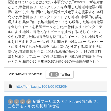
記述されていることは少ない.本研究では,Twitterユーザを対象
として,半教師ありトピックモデルを利用した地域特徴語の選
択に基づく,生活に関わる地域属性の推定手法を提案する.本研
究では,半教師ありトピックモデルにより地域に特徴的な語を
選択する.具体的には,地域情報サイトから収集した地域特徴語
を含むツイートを教師データとした,半教師ありトピックモデ
ルにより,地域に特徴的なトピックを抽出する.そして,トピッ
クから選定した地域特徴語を使用し,ツイートごとに地域ラベ
ルを付与する.各ユーザの生活に関わる地域は,ユーザのツイー
トに割り当てられた地域ラベルに基づき推定する.提案手法に
基づき,都道府県を,生活に関わる地域の単位とし,16の都道府
県を対象として,ユーザの生活に関わる地域の推定実験を行っ
たところ,精度0.65,再現率0.67,F値0.66の評価値が得られた.
2018-05-31 12:42:58
Twitter
1 + 0
http://id.nii.ac.jp/1001/00103208/
多重フーリエスペクトル表現に基づく
1
0
0
0
三次元モデルの形状類似検索