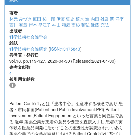
著者
林元 みづき
庭田 祐一郎
伊藤 哲史
植木 進
内田 雄吾
関 洋平
西川 智章
岸本 早江子
神山 和彦
高杉 和弘
近藤 充弘
出版者
科学技術社会論学会
雑誌
科学技術社会論研究
(
ISSN:13475843
)
巻号頁・発行日
vol.18, pp.119-127, 2020-04-30 (Released:2021-04-30)
参考文献数
4
被引用文献数
1
Patient Centricityとは「患者中心」を意味する概念であり,患
者・市民参画(Patient and Public Involvement:PPI),Patient
Involvement,Patient Engagementといった言葉と同義語であ
る.近年,製薬企業が患者の意見や要望を直接入手し,患者の実
体験を医薬品開発に活かすことの重要性が認識されつつあり,
製薬企業での医薬品開発におけるPatient Centricityに基づく