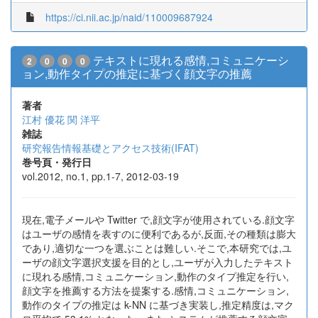
https://ci.nii.ac.jp/naid/110009687924
テキストに現れる感情,コミュニケーシ
2
0
0
0
ョン,動作タイプの推定に基づく顔文字の推薦
著者
江村 優花
関 洋平
雑誌
研究報告情報基礎とアクセス技術(IFAT)
巻号頁・発行日
vol.2012, no.1, pp.1-7, 2012-03-19
現在,電子メールや Twitter で,顔文字が使用されている.顔文字
はユーザの感情を表すのに便利であるが,反面,その種類は膨大
であり,適切な一つを選ぶことは難しい.そこで,本研究では,ユ
ーザの顔文字選択支援を目的とし,ユーザが入力したテキスト
に現れる感情,コミュニケーション,動作のタイプ推定を行い,
顔文字を推薦する方法を提案する.感情,コミュニケーション,
動作のタイプの推定は k-NN に基づき実装し,推定精度は,マク