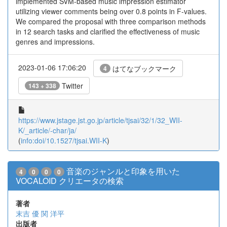
implemented SVM-based music impression estimator
utilizing viewer comments being over 0.8 points in F-values.
We compared the proposal with three comparison methods
in 12 search tasks and clarified the effectiveness of music
genres and impressions.
2023-01-06 17:06:20
はてなブックマーク
4
Twitter
143 + 338
https://www.jstage.jst.go.jp/article/tjsai/32/1/32_WII-
K/_article/-char/ja/
(
info:doi/10.1527/tjsai.WII-K
)
音楽のジャンルと印象を用いた
4
0
0
0
VOCALOID クリエータの検索
著者
末吉 優
関 洋平
出版者