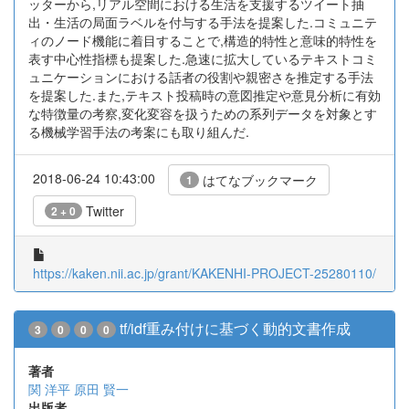
ッターから,リアル空間における生活を支援するツイート抽
出・生活の局面ラベルを付与する手法を提案した.コミュニテ
ィのノード機能に着目することで,構造的特性と意味的特性を
表す中心性指標も提案した.急速に拡大しているテキストコミ
ュニケーションにおける話者の役割や親密さを推定する手法
を提案した.また,テキスト投稿時の意図推定や意見分析に有効
な特徴量の考察,変化変容を扱うための系列データを対象とす
る機械学習手法の考案にも取り組んだ.
2018-06-24 10:43:00
はてなブックマーク
1
Twitter
2 + 0
https://kaken.nii.ac.jp/grant/KAKENHI-PROJECT-25280110/
tf/idf重み付けに基づく動的文書作成
3
0
0
0
著者
関 洋平
原田 賢一
出版者