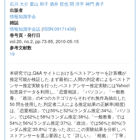
石川 大介
栗山 和子
酒井 哲也
関 洋平
神門 典子
出版者
情報知識学会
雑誌
情報知識学会誌
(
ISSN:09171436
)
巻号頁・発行日
vol.20, no.2, pp.73-85, 2010-05-15
参考文献数
19
本研究では,Q&A サイトにおけるベストアンサーを計算機が
推定可能か検証した.まず最初に,人間の判定者によるベストア
ンサー推定実験を行った.ベストアンサー推定実験にはYahoo!
知恵袋データを利用し,「恋愛相談」「パソコン」「一般教
養」「政治」の4つのカテゴリからそれぞれ無作為抽出した
50 問を使用した.判定者二人による推定結果の正解率(精度)
は,「恋愛相談」では50%と52%(ランダム推定:34%),「パソコ
ン」では62%と58%(ランダム推定:38%),「一般教養」では
54%と56%(ランダム推定:37%),「政治」では56%と60%(ラ
ンダム推定:35.8%) であった.次に,この実験結果を分析し,ベ
ストアンサーを選ぶ要因として「詳しい」「根拠」「丁寧」