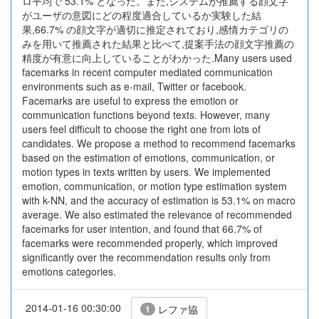
ロ平均で 53.1% となった。また,システムが推薦する顔文字
がユーザの意図にどの程度適合しているか実験した結
果,66.7% の顔文字が適切に推定されており,感情カテゴリの
みを用いて推薦された結果と比べて,提案手法の顔文字推薦の
精度が有意に向上していることがわかった.Many users used
facemarks in recent computer mediated communication
environments such as e-mail, Twitter or facebook.
Facemarks are useful to express the emotion or
communication functions beyond texts. However, many
users feel difficult to choose the right one from lots of
candidates. We propose a method to recommend facemarks
based on the estimation of emotions, communication, or
motion types in texts written by users. We implemented
emotion, communication, or motion type estimation system
with k-NN, and the accuracy of estimation is 53.1% on macro
average. We also estimated the relevance of recommended
facemarks for user intention, and found that 66.7% of
facemarks were recommended properly, which improved
significantly over the recommendation results only from
emotions categories.
2014-01-16 00:30:00
レファ協
1