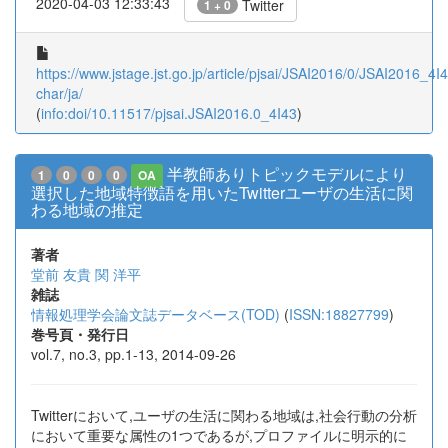
2020-04-03 12:33:43
Twitter
1 + 0
https://www.jstage.jst.go.jp/article/pjsai/JSAI2016/0/JSAI2016_4I43
char/ja/
(
info:doi/10.11517/pjsai.JSAI2016.0_4I43
)
半教師ありトピックモデルにより
1
0
0
0
OA
選択した地域特徴語を用いたTwitterユーザの生活に関
わる地域の推定
著者
堂前 友貴
関 洋平
雑誌
情報処理学会論文誌データベース(TOD)
(
ISSN:18827799
)
巻号頁・発行日
vol.7, no.3, pp.1-13, 2014-09-26
Twitterにおいて,ユーザの生活に関わる地域は,社会行動の分析
において重要な属性の1つであるが,プロファイルに明示的に