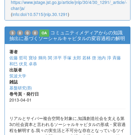
https://www.jstage.jst.go.jp/article/jnlp/30/4/30_1291/_article/-
char/ja/
(
info:doi/10.5715/jnlp.30.1291
)
コミュニティメディアからの知識
3
0
0
0
OA
抽出に基づくソーシャルキャピタルの変容過程の解明
著者
佐藤 哲司
寶珍 輝尚
関 洋平
手塚 太郎
若林 啓
池内 淳
斉藤
和巳
伏見 卓恭
出版者
筑波大学
雑誌
基盤研究(B)
巻号頁・発行日
2013-04-01
リアルとサイバー複合空間を対象に,知識創造社会を支える第
3の社会資本と言われるソーシャルキャピタルの形成・変容過
程を解明する.我々の実生活と不可分な存在となっているツイ