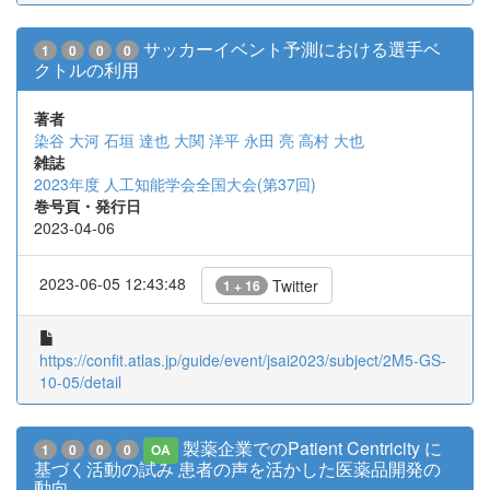
サッカーイベント予測における選手ベ
1
0
0
0
クトルの利用
著者
染谷 大河
石垣 達也
大関 洋平
永田 亮
高村 大也
雑誌
2023年度 人工知能学会全国大会(第37回)
巻号頁・発行日
2023-04-06
2023-06-05 12:43:48
Twitter
1 + 16
https://confit.atlas.jp/guide/event/jsai2023/subject/2M5-GS-
10-05/detail
製薬企業でのPatient Centricity に
1
0
0
0
OA
基づく活動の試み 患者の声を活かした医薬品開発の
動向