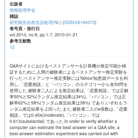
出版者
情報処理学会
雑誌
研究報告自然言語処理(NL)
(
ISSN:09196072
)
巻号頁・発行日
vol.2010, no.8, pp.1-7, 2010-01-21
参考文献数
12
Q&Aサイトにおけるベストアンサーを計算機が推定可能か検
証するために,人間の被験者によるベストアンサー推定実験を
行った.ベストアンサー推定実験にはYahoo!知恵袋データを利
用し,「恋愛相談」と「パソコン」のカテゴリーから各50問を
使用した.被験者二人による推定結果は,「恋愛相談」では正解
率50%と52%(ランダム推定結果は34%),「パソコン」では正
解率62%と58%(ランダム推定結果は38%) であり,いずれもラ
ンダム推定結果を上回った.また,被験者二人のκ係数は,「恋愛
相談」では0.454(moderate),「パソコン」では
0.613(substantial) であった.In order to verify whether a
computer can estimate the best answer on a Q&A site, a
best-answer estimation experiment was carried out with