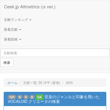
Ceek.jp Altmetrics (α ver.)
文献ランキング
新着文献
新着投稿
検索
ホーム
文献一覧: 関 洋平 (著者)
28件
音楽のジャンルと印象を用いた
147
0
0
0
OA
VOCALOID クリエータの検索