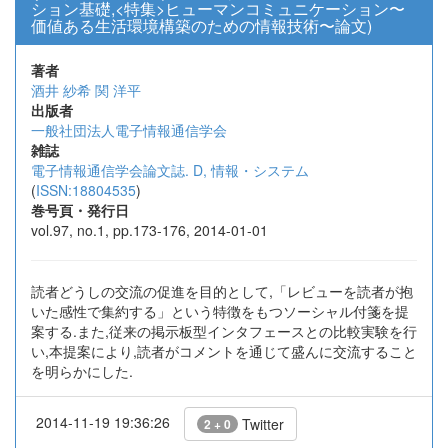
ション基礎,<特集>ヒューマンコミュニケーション〜
価値ある生活環境構築のための情報技術〜論文)
著者
酒井 紗希
関 洋平
出版者
一般社団法人電子情報通信学会
雑誌
電子情報通信学会論文誌. D, 情報・システム
(
ISSN:18804535
)
巻号頁・発行日
vol.97, no.1, pp.173-176, 2014-01-01
読者どうしの交流の促進を目的として,「レビューを読者が抱
いた感性で集約する」という特徴をもつソーシャル付箋を提
案する.また,従来の掲示板型インタフェースとの比較実験を行
い,本提案により,読者がコメントを通じて盛んに交流すること
を明らかにした.
2014-11-19 19:36:26
Twitter
2 + 0