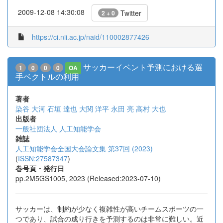
2009-12-08 14:30:08
Twitter
2 + 0
https://ci.nii.ac.jp/naid/110002877426
サッカーイベント予測における選
1
0
0
0
OA
手ベクトルの利用
著者
染谷 大河
石垣 達也
大関 洋平
永田 亮
高村 大也
出版者
一般社団法人 人工知能学会
雑誌
人工知能学会全国大会論文集 第37回 (2023)
(
ISSN:27587347
)
巻号頁・発行日
pp.2M5GS1005, 2023 (Released:2023-07-10)
サッカーは、制約が少なく複雑性が高いチームスポーツの一
つであり、試合の成り行きを予測するのは非常に難しい。近