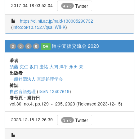
2017-04-18 03:52:04
Twitter
4 + 5
https://ci.nii.ac.jp/naid/130005290732
(
info:doi/10.1527/tjsai.WII-K
)
留学支援交流会 2023
3
0
0
0
OA
著者
須藤 克仁
坂口 慶祐
大関 洋平
永田 亮
出版者
一般社団法人 言語処理学会
雑誌
自然言語処理
(
ISSN:13407619
)
巻号頁・発行日
vol.30, no.4, pp.1291-1295, 2023 (Released:2023-12-15)
2023-12-18 12:26:39
Twitter
3 + 6