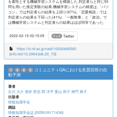
を素性とする機械学習システムを構築した.判定者らと同じ50
問を用いた推定実験の結果,機械学習システムの精度は,「パソ
コン」では判定者らの結果を上回り(67%),「恋愛相談」では
判定者らの結果を下回った(41%).「一般教養」と「政治」で
は機械学習システムと判定者らの結果はほぼ同等であった.
2022-02-15 02:15:05
Twitter
1 + 1
https://ci.nii.ac.jp/naid/10026468360
(
info:doi/10.2964/jsik.20_73
)
コミュニティQAにおける良質回答の自
1
0
0
0
動予測
著者
石川 大介
酒井 哲也
関 洋平
栗山 和子
神門 典子
出版者
情報知識学会
雑誌
情報知識学会誌
(
ISSN:09171436
)