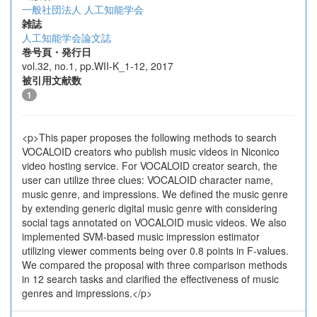
一般社団法人 人工知能学会
雑誌
人工知能学会論文誌
巻号頁・発行日
vol.32, no.1, pp.WII-K_1-12, 2017
被引用文献数
1
<p>This paper proposes the following methods to search
VOCALOID creators who publish music videos in Niconico
video hosting service. For VOCALOID creator search, the
user can utilize three clues: VOCALOID character name,
music genre, and impressions. We defined the music genre
by extending generic digital music genre with considering
social tags annotated on VOCALOID music videos. We also
implemented SVM-based music impression estimator
utilizing viewer comments being over 0.8 points in F-values.
We compared the proposal with three comparison methods
in 12 search tasks and clarified the effectiveness of music
genres and impressions.</p>