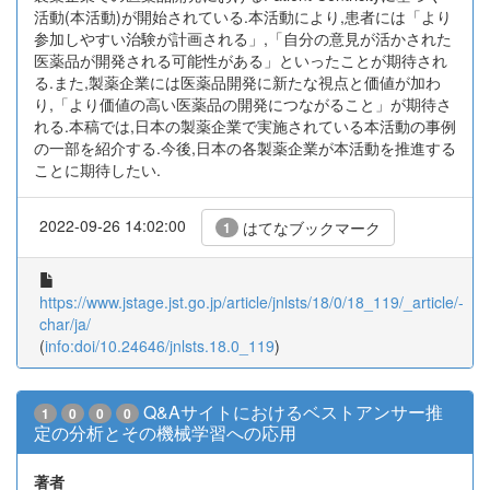
活動(本活動)が開始されている.本活動により,患者には「より
参加しやすい治験が計画される」,「自分の意見が活かされた
医薬品が開発される可能性がある」といったことが期待され
る.また,製薬企業には医薬品開発に新たな視点と価値が加わ
り,「より価値の高い医薬品の開発につながること」が期待さ
れる.本稿では,日本の製薬企業で実施されている本活動の事例
の一部を紹介する.今後,日本の各製薬企業が本活動を推進する
ことに期待したい.
2022-09-26 14:02:00
はてなブックマーク
1
https://www.jstage.jst.go.jp/article/jnlsts/18/0/18_119/_article/-
char/ja/
(
info:doi/10.24646/jnlsts.18.0_119
)
Q&Aサイトにおけるベストアンサー推
1
0
0
0
定の分析とその機械学習への応用
著者