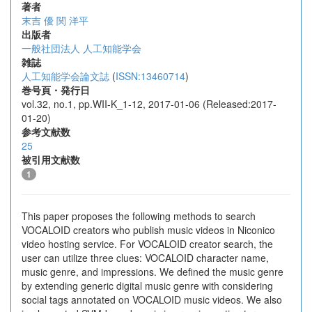
著者
末吉 優
関 洋平
出版者
一般社団法人 人工知能学会
雑誌
人工知能学会論文誌
(
ISSN:13460714
)
巻号頁・発行日
vol.32, no.1, pp.WII-K_1-12, 2017-01-06 (Released:2017-
01-20)
参考文献数
25
被引用文献数
1
This paper proposes the following methods to search
VOCALOID creators who publish music videos in Niconico
video hosting service. For VOCALOID creator search, the
user can utilize three clues: VOCALOID character name,
music genre, and impressions. We defined the music genre
by extending generic digital music genre with considering
social tags annotated on VOCALOID music videos. We also