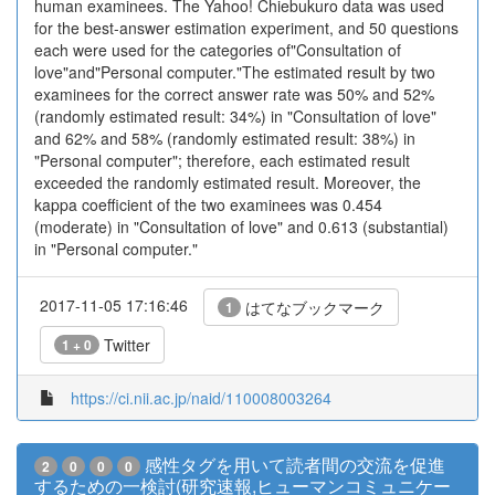
human examinees. The Yahoo! Chiebukuro data was used
for the best-answer estimation experiment, and 50 questions
each were used for the categories of"Consultation of
love"and"Personal computer."The estimated result by two
examinees for the correct answer rate was 50% and 52%
(randomly estimated result: 34%) in "Consultation of love"
and 62% and 58% (randomly estimated result: 38%) in
"Personal computer"; therefore, each estimated result
exceeded the randomly estimated result. Moreover, the
kappa coefficient of the two examinees was 0.454
(moderate) in "Consultation of love" and 0.613 (substantial)
in "Personal computer."
2017-11-05 17:16:46
はてなブックマーク
1
Twitter
1 + 0
https://ci.nii.ac.jp/naid/110008003264
感性タグを用いて読者間の交流を促進
2
0
0
0
するための一検討(研究速報,ヒューマンコミュニケー