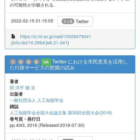
の可能性が示唆される.
2022-02-15 01:15:05
Twitter
1 + 0
https://ci.nii.ac.jp/naid/10029479041
(
info:doi/10.2964/jsik.21-041
)
Twitter における市民意見を活用し
1
0
0
0
OA
た行政サービスの把握の試み
著者
関 洋平
猪 圭
出版者
一般社団法人 人工知能学会
雑誌
人工知能学会全国大会論文集 第30回全国大会(2016)
巻号頁・発行日
pp.4I43, 2016 (Released:2018-07-30)