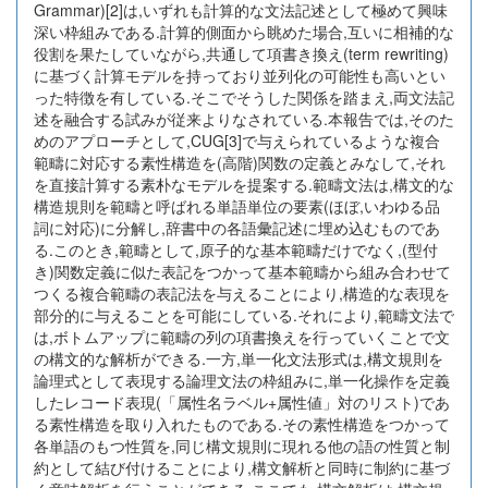
Grammar)[2]は,いずれも計算的な文法記述として極めて興味
深い枠組みである.計算的側面から眺めた場合,互いに相補的な
役割を果たしていながら,共通して項書き換え(term rewriting)
に基づく計算モデルを持っており並列化の可能性も高いとい
った特徴を有している.そこでそうした関係を踏まえ,両文法記
述を融合する試みが従来よりなされている.本報告では,そのた
めのアプローチとして,CUG[3]で与えられているような複合
範疇に対応する素性構造を(高階)関数の定義とみなして,それ
を直接計算する素朴なモデルを提案する.範疇文法は,構文的な
構造規則を範疇と呼ばれる単語単位の要素(ほぼ,いわゆる品
詞に対応)に分解し,辞書中の各語彙記述に埋め込むものであ
る.このとき,範疇として,原子的な基本範疇だけでなく,(型付
き)関数定義に似た表記をつかって基本範疇から組み合わせて
つくる複合範疇の表記法を与えることにより,構造的な表現を
部分的に与えることを可能にしている.それにより,範疇文法で
は,ボトムアップに範疇の列の項書換えを行っていくことで文
の構文的な解析ができる.一方,単一化文法形式は,構文規則を
論理式として表現する論理文法の枠組みに,単一化操作を定義
したレコード表現(「属性名ラベル+属性値」対のリスト)であ
る素性構造を取り入れたものである.その素性構造をつかって
各単語のもつ性質を,同じ構文規則に現れる他の語の性質と制
約として結び付けることにより,構文解析と同時に制約に基づ