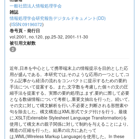
一般社団法人情報処理学会
雑誌
情報処理学会研究報告デジタルドキュメント(DD)
(
ISSN:09196072
)
巻号頁・発行日
vol.2001, no.120, pp.25-32, 2001-11-30
被引用文献数
2
近年,日本を中心として携帯端末上の情報提示を目的とした応
用が盛んである。本研究では,そのような応用の一つとして,コ
ラム記事から経済の流れをコンパクトに提示するための要約
手法について提案する。また,文字数を考慮した個々の文の圧
縮手法を提案する。実際の要約処理は,まず,要約に際して必要
となる数値情報について考察し,重要文抽出を行った。続いて,
その文に対して構文解析を行い,不必要と判断される形態素や
句を除去した。構文構造はXML形式でタグ付けを行う。最後
に,XSLT(Extensible Stylesheet Language Transformation)を
使用して構文木の親子関係に対して制約を与えることにより,
構造の圧縮を行った。結果の出力にあたって
は,WML(Wireless Markup Language)を使用した。In these