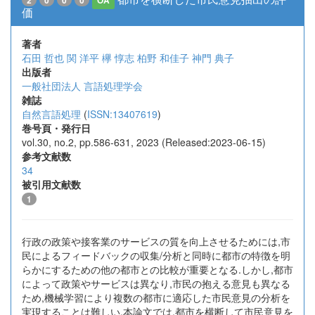
2
0
0
0
OA
価
著者
石田 哲也
関 洋平
欅 惇志
柏野 和佳子
神門 典子
出版者
一般社団法人 言語処理学会
雑誌
自然言語処理
(
ISSN:13407619
)
巻号頁・発行日
vol.30, no.2, pp.586-631, 2023 (Released:2023-06-15)
参考文献数
34
被引用文献数
1
行政の政策や接客業のサービスの質を向上させるためには,市
民によるフィードバックの収集/分析と同時に都市の特徴を明
らかにするための他の都市との比較が重要となる.しかし,都市
によって政策やサービスは異なり,市民の抱える意見も異なる
ため,機械学習により複数の都市に適応した市民意見の分析を
実現することは難しい.本論文では,都市を横断して市民意見を