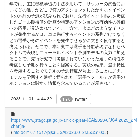
年では、主に機械学習の手法を用いて、サッカーの試合にお
いてどの選手がどこで何のアクションをしたかを示すイベン
トの系列の予測が試みられており、先行イベント系列を考慮
したゴール期待値の計算や特定のアクションの有効性の評価
への応用が見込まれている。一方で、次にどのようなイベン
トが発生するかは、単に先行するイベントの系列だけでなく
どの選手がそのイベントを発生させるかに大きく依存すると
考えられる。そこで、本研究では選手を分散表現すなわちベ
クトルで表現しニューラルイベント予測モデルの入力に加え
ることで、先行研究では考慮されていなかった選手の特性を
考慮した予測を行うことを提案する。実験の結果、選手特性
を考慮することでモデルの予測精度が向上することに加え、
モデルを学習する過程で得られた「選手ベクトル」が選手の
ポジションに関する情報を含んでいることが示された。
2023-11-01 14:44:32
Twitter
1 + 6
https://www.jstage.jst.go.jp/article/pjsai/JSAI2023/0/JSAI2023_2
char/ja/
(
info:doi/10.11517/pjsai.JSAI2023.0_2M5GS1005
)