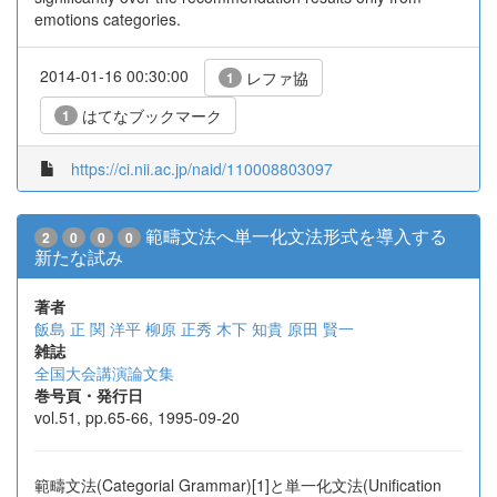
emotions categories.
2014-01-16 00:30:00
レファ協
1
はてなブックマーク
1
https://ci.nii.ac.jp/naid/110008803097
範疇文法へ単一化文法形式を導入する
2
0
0
0
新たな試み
著者
飯島 正
関 洋平
柳原 正秀
木下 知貴
原田 賢一
雑誌
全国大会講演論文集
巻号頁・発行日
vol.51, pp.65-66, 1995-09-20
範疇文法(Categorial Grammar)[1]と単一化文法(Unification