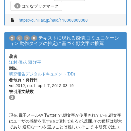
はてなブックマーク
1
https://ci.nii.ac.jp/naid/110008803088
テキストに現れる感情,コミュニケーシ
2
0
0
0
ョン,動作タイプの推定に基づく顔文字の推薦
著者
江村 優花
関 洋平
雑誌
研究報告デジタルドキュメント(DD)
巻号頁・発行日
vol.2012, no.1, pp.1-7, 2012-03-19
被引用文献数
2
現在,電子メールや Twitter で,顔文字が使用されている.顔文字
はユーザの感情を表すのに便利であるが,反面,その種類は膨大
であり,適切な一つを選ぶことは難しい.そこで,本研究では,ユ