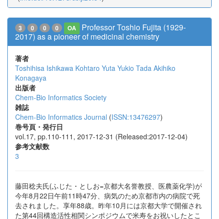
Professor Toshio Fujita (1929-
3
0
0
0
OA
2017) as a pioneer of medicinal chemistry
著者
Toshihisa Ishikawa
Kohtaro Yuta
Yukio Tada
Akihiko
Konagaya
出版者
Chem-Bio Informatics Society
雑誌
Chem-Bio Informatics Journal
(
ISSN:13476297
)
巻号頁・発行日
vol.17, pp.110-111, 2017-12-31 (Released:2017-12-04)
参考文献数
3
藤田稔夫氏(ふじた・としお=京都大名誉教授、医農薬化学)が
今年8月22日午前11時47分、病気のため京都市内の病院で死
去されました。享年88歳。昨年10月には京都大学で開催され
た第44回構造活性相関シンポジウムで米寿をお祝いしたとこ