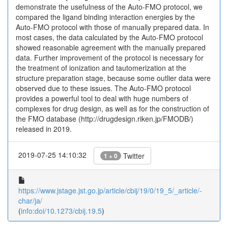
demonstrate the usefulness of the Auto-FMO protocol, we
compared the ligand binding interaction energies by the
Auto-FMO protocol with those of manually prepared data. In
most cases, the data calculated by the Auto-FMO protocol
showed reasonable agreement with the manually prepared
data. Further improvement of the protocol is necessary for
the treatment of ionization and tautomerization at the
structure preparation stage, because some outlier data were
observed due to these issues. The Auto-FMO protocol
provides a powerful tool to deal with huge numbers of
complexes for drug design, as well as for the construction of
the FMO database (http://drugdesign.riken.jp/FMODB/)
released in 2019.
2019-07-25 14:10:32
Twitter
1 + 0
https://www.jstage.jst.go.jp/article/cbij/19/0/19_5/_article/-
char/ja/
(
info:doi/10.1273/cbij.19.5
)