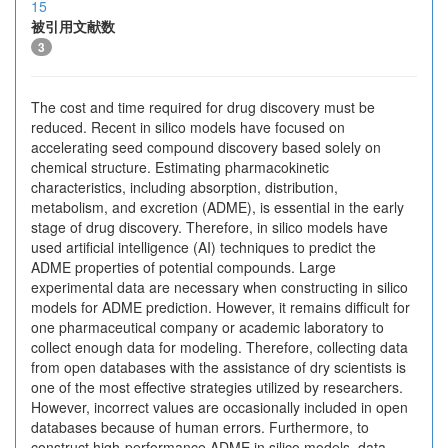
15
被引用文献数
3
The cost and time required for drug discovery must be
reduced. Recent in silico models have focused on
accelerating seed compound discovery based solely on
chemical structure. Estimating pharmacokinetic
characteristics, including absorption, distribution,
metabolism, and excretion (ADME), is essential in the early
stage of drug discovery. Therefore, in silico models have
used artificial intelligence (AI) techniques to predict the
ADME properties of potential compounds. Large
experimental data are necessary when constructing in silico
models for ADME prediction. However, it remains difficult for
one pharmaceutical company or academic laboratory to
collect enough data for modeling. Therefore, collecting data
from open databases with the assistance of dry scientists is
one of the most effective strategies utilized by researchers.
However, incorrect values are occasionally included in open
databases because of human errors. Furthermore, to
construct high-performance ADME in silico models, data