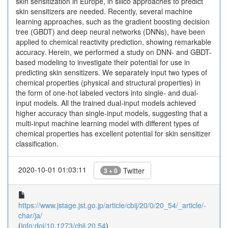
skin sensitization in Europe, in silico approaches to predict
skin sensitizers are needed. Recently, several machine
learning approaches, such as the gradient boosting decision
tree (GBDT) and deep neural networks (DNNs), have been
applied to chemical reactivity prediction, showing remarkable
accuracy. Herein, we performed a study on DNN- and GBDT-
based modeling to investigate their potential for use in
predicting skin sensitizers. We separately input two types of
chemical properties (physical and structural properties) in
the form of one-hot labeled vectors into single- and dual-
input models. All the trained dual-input models achieved
higher accuracy than single-input models, suggesting that a
multi-input machine learning model with different types of
chemical properties has excellent potential for skin sensitizer
classification.
2020-10-01 01:03:11
Twitter
3 + 0
https://www.jstage.jst.go.jp/article/cbij/20/0/20_54/_article/-
char/ja/
(
info:doi/10.1273/cbij.20.54
)