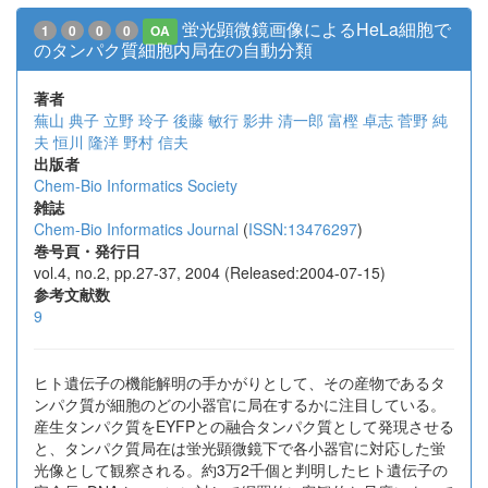
蛍光顕微鏡画像によるHeLa細胞で
1
0
0
0
OA
のタンパク質細胞内局在の自動分類
著者
蕪山 典子
立野 玲子
後藤 敏行
影井 清一郎
富樫 卓志
菅野 純
夫
恒川 隆洋
野村 信夫
出版者
Chem-Bio Informatics Society
雑誌
Chem-Bio Informatics Journal
(
ISSN:13476297
)
巻号頁・発行日
vol.4, no.2, pp.27-37, 2004 (Released:2004-07-15)
参考文献数
9
ヒト遺伝子の機能解明の手かがりとして、その産物であるタ
ンパク質が細胞のどの小器官に局在するかに注目している。
産生タンパク質をEYFPとの融合タンパク質として発現させる
と、タンパク質局在は蛍光顕微鏡下で各小器官に対応した蛍
光像として観察される。約3万2千個と判明したヒト遺伝子の