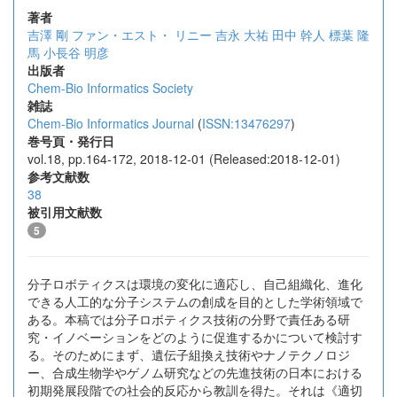
著者
吉澤 剛
ファン・エスト・ リニー
吉永 大祐
田中 幹人
標葉 隆
馬
小長谷 明彦
出版者
Chem-Bio Informatics Society
雑誌
Chem-Bio Informatics Journal
(
ISSN:13476297
)
巻号頁・発行日
vol.18, pp.164-172, 2018-12-01 (Released:2018-12-01)
参考文献数
38
被引用文献数
5
分子ロボティクスは環境の変化に適応し、自己組織化、進化
できる人工的な分子システムの創成を目的とした学術領域で
ある。本稿では分子ロボティクス技術の分野で責任ある研
究・イノベーションをどのように促進するかについて検討す
る。そのためにまず、遺伝子組換え技術やナノテクノロジ
ー、合成生物学やゲノム研究などの先進技術の日本における
初期発展段階での社会的反応から教訓を得た。それは《適切