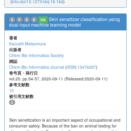
(
info:doi/10.1273/cbij.18.164
)
Skin sensitizer classification using
3
0
0
0
OA
dual-input machine learning model
著者
Kazushi Matsumura
出版者
Chem-Bio Informatics Society
雑誌
Chem-Bio Informatics Journal
(
ISSN:13476297
)
巻号頁・発行日
vol.20, pp.54-57, 2020-09-11 (Released:2020-09-11)
参考文献数
10
被引用文献数
2
Skin sensitization is an important aspect of occupational and
consumer safety. Because of the ban on animal testing for