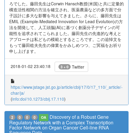
ろでした。藤田先生はCorwin Hansch教授(米国)と共に定量的
構造活性相関の方法を確立され、医薬農薬などの多方面で分
子設計に多大な影響を与えてきました。さらに、藤田先生は
EMIL (Example-Mediated Innovation for Lead Evolution)の方
法を開発して、人工頭脳(AI)に基づく創薬分子デザインの可
能性を追求されてこられました。藤田先生の先進的な考えと
アプローチは私どもの模範とするところです。この追悼文を
もって藤田稔夫先生の偉業をかみしめつつ、ご冥福をお祈り
申し上げます。
2018-01-02 23:40:18
Twitter
3 + 0
https://www.jstage.jst.go.jp/article/cbij/17/0/17_110/_article/-
char/ja/
(
info:doi/10.1273/cbij.17.110
)
Discovery of a Robust Gene
2
0
0
0
OA
Regulatory Network with a Complex Transcription
Factor Network on Organ Cancer Cell-line RNA
Sequence Data