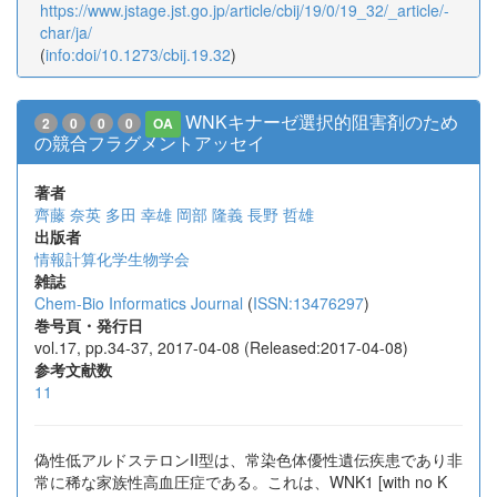
https://www.jstage.jst.go.jp/article/cbij/19/0/19_32/_article/-
char/ja/
(
info:doi/10.1273/cbij.19.32
)
WNKキナーゼ選択的阻害剤のため
2
0
0
0
OA
の競合フラグメントアッセイ
著者
齊藤 奈英
多田 幸雄
岡部 隆義
長野 哲雄
出版者
情報計算化学生物学会
雑誌
Chem-Bio Informatics Journal
(
ISSN:13476297
)
巻号頁・発行日
vol.17, pp.34-37, 2017-04-08 (Released:2017-04-08)
参考文献数
11
偽性低アルドステロンII型は、常染色体優性遺伝疾患であり非
常に稀な家族性高血圧症である。これは、WNK1 [with no K