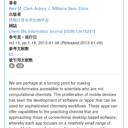
著者
Alex M. Clark
Antony J. Williams
Sean Ekins
出版者
情報計算化学生物学会
雑誌
Chem-Bio Informatics Journal
(
ISSN:13476297
)
巻号頁・発行日
vol.13, pp.1-18, 2013-01-09 (Released:2013-01-09)
参考文献数
65
被引用文献数
6
12
We are perhaps at a turning point for making
cheminformatics accessible to scientists who are not
computational chemists. The proliferation of mobile devices
has seen the development of software or ‘apps' that can be
used for sophisticated chemistry workflows. These apps can
offer capabilities to the practicing chemist that are
approaching those of conventional desktop-based software,
whereby each app focuses on a relatively small range of