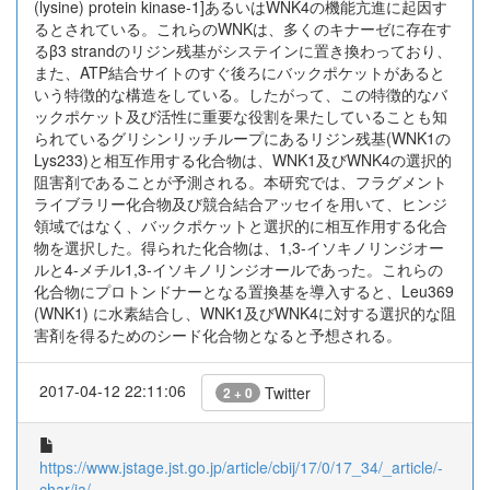
(lysine) protein kinase-1]あるいはWNK4の機能亢進に起因す
るとされている。これらのWNKは、多くのキナーゼに存在す
るβ3 strandのリジン残基がシステインに置き換わっており、
また、ATP結合サイトのすぐ後ろにバックポケットがあると
いう特徴的な構造をしている。したがって、この特徴的なバ
ックポケット及び活性に重要な役割を果たしていることも知
られているグリシンリッチループにあるリジン残基(WNK1の
Lys233)と相互作用する化合物は、WNK1及びWNK4の選択的
阻害剤であることが予測される。本研究では、フラグメント
ライブラリー化合物及び競合結合アッセイを用いて、ヒンジ
領域ではなく、バックポケットと選択的に相互作用する化合
物を選択した。得られた化合物は、1,3-イソキノリンジオー
ルと4-メチル1,3-イソキノリンジオールであった。これらの
化合物にプロトンドナーとなる置換基を導入すると、Leu369
(WNK1) に水素結合し、WNK1及びWNK4に対する選択的な阻
害剤を得るためのシード化合物となると予想される。
2017-04-12 22:11:06
Twitter
2 + 0
https://www.jstage.jst.go.jp/article/cbij/17/0/17_34/_article/-
char/ja/