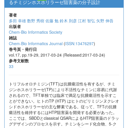
るチミジンホスホリラーゼ阻害薬の分子設計
著者
多田 幸雄
数野 秀樹
佐藤 勉
鈴木 則彦
江村 智弘
矢野 伸吾
出版者
Chem-Bio Informatics Society
雑誌
Chem-Bio Informatics Journal
(
ISSN:13476297
)
巻号頁・発行日
vol.17, pp.19-29, 2017-03-24 (Released:2017-03-24)
参考文献数
33
トリフルオロチミジン(TFT)は抗腫瘍活性を有するが、チミ
ジンホスホリラーゼ(TP)により不活性なチミンに容易に代謝
されるので、TFT単独では臨床で満足な抗腫瘍活性を示すこ
とができない。ヒトのTP (HTP) はヒトのピリミジンヌクレオ
シドホスホリラーゼの主な酵素である。従って、TFTの抗腫
瘍活性を維持するにはHTP阻害薬を開発する必要があった。
ここでは、SBDDとclassical QSARによるHTP阻害薬のドラッ
グデザインのプロセスを示す。チミンをシード化合物、5-ク