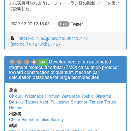
ムに実装可能なように、フォートラン様の擬似コードを用い
て説明した。
2022-02-27 12:15:05
Twitter
1 + 0
https://ci.nii.ac.jp/naid/130004138176
(
info:doi/10.1273/cbij.7.12
)
Development of an automated
1
0
0
0
OA
fragment molecular orbital (FMO) calculation protocol
toward construction of quantum mechanical
calculation database for large biomolecules
著者
Chiduru Watanabe
Hirofumi Watanabe
Yoshio Okiyama
Daisuke Takaya
Kaori Fukuzawa
Shigenori Tanaka
Teruki
Honma
出版者
Chem-Bio Informatics Society
雑誌