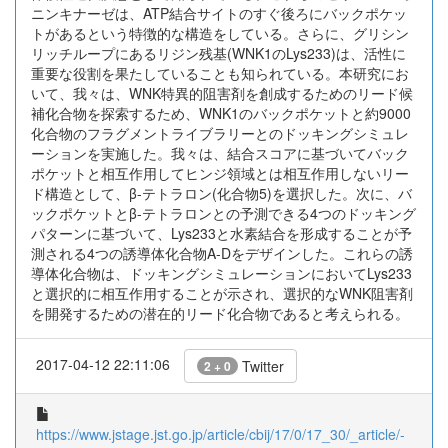
ニンキナーゼは、ATP結合サイトのすぐ後ろにバックポケッ
トがあるという特徴的な構造をしている。さらに、グリシン
リッチループにあるリジン残基(WNK1のLys233)は、活性に
重要な役割を果たしていることも知られている。本研究にお
いて、我々は、WNK特異的阻害剤を創成するためのリード候
補化合物を探索するため、WNK1のバックポケットと約9000
化合物のフラグメントライブラリーとのドッキングシミュレ
ーションを実施した。我々は、結合スコアに基づいてバック
ポケットと相互作用してヒンジ領域とは相互作用しないリー
ド構造として、β-テトラロン(化合物5)を選択した。次に、バ
ックポケットとβ-テトラロンとの予測できる4つのドッキング
パターンに基づいて、Lys233と水素結合を形成することが予
測される4つの誘導体化合物A-Dをデザインした。これらの誘
導体化合物は、ドッキングシミュレーションにおいてLys233
と選択的に相互作用することが示され、選択的なWNK阻害剤
を開発するための潜在的リード化合物であると考えられる。
2017-04-12 22:11:06
Twitter
2 + 0
https://www.jstage.jst.go.jp/article/cbij/17/0/17_30/_article/-