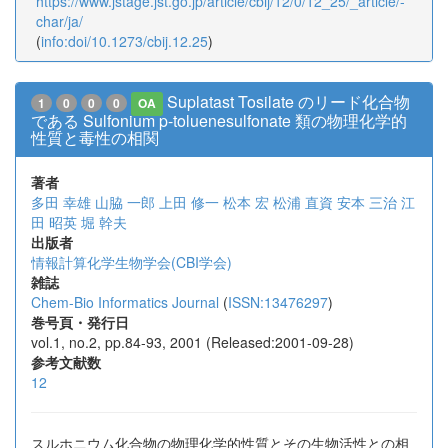
https://www.jstage.jst.go.jp/article/cbij/12/0/12_25/_article/-
char/ja/
(
info:doi/10.1273/cbij.12.25
)
Suplatast Tosilate のリード化合物
1
0
0
0
OA
である Sulfonium p-toluenesulfonate 類の物理化学的
性質と毒性の相関
著者
多田 幸雄
山脇 一郎
上田 修一
松本 宏
松浦 直資
安本 三治
江
田 昭英
堀 幹夫
出版者
情報計算化学生物学会(CBI学会)
雑誌
Chem-Bio Informatics Journal
(
ISSN:13476297
)
巻号頁・発行日
vol.1, no.2, pp.84-93, 2001 (Released:2001-09-28)
参考文献数
12
スルホニウム化合物の物理化学的性質とその生物活性との相