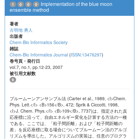
Implementation of the blue moon
1
0
0
0
ensemble method
著者
古明地 勇人
出版者
Chem-Bio Informatics Society
雑誌
Chem-Bio Informatics Journal
(
ISSN:13476297
)
巻号頁・発行日
vol.7, no.1, pp.12-23, 2007
被引用文献数
9
ブルームーンアンサンブル法 (Carter et al., 1989, <I>Chem.
Phys. Lett.</I> <B>156</B>, 472; Sprik & Ciccotti, 1998,
<I>J. Chem. Phys.</I> <B>109</B>, 7737)は、指定された反
応座標に沿って、自由エネルギー変化を計算する方法の一種
である。ここでは、「粒子間距離」および「粒子間距離の
差」を反応座標に取る場合についてブルームーン法のアルゴ
リズムを導出した。アルゴリズムの実装は、任意のプログラ