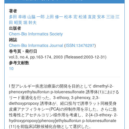
著者
多田 幸雄
山脇 一郎
上田 修一
松本 宏
松浦 直資
安本 三治
江
田 昭英
堀 幹夫
出版者
Chem-Bio Informatics Society
雑誌
Chem-Bio Informatics Journal
(
ISSN:13476297
)
巻号頁・発行日
vol.3, no.4, pp.163-174, 2003 (Released:2003-12-31)
参考文献数
10
I 型アレルギー疾患治療薬の開発を目的として dimethyl-2-
phenoxyethylsulfoniun p-toluenesulfonate 誘導体(1)における
リード最適化を行った。3-ethoxy, 3-phenoxy, 2,3-
diethoxypropoxy 誘導体が、経口投与で誘導ラット同種受身
皮膚アナフィラキシー(PCA)の抑制作用を示した。さらに急
性毒性とアセチルコリン様作用を考慮し、2-[4-(3-ethoxy- 2-
hydroxypropoxy)phenoxy]ethylsulfoniun p-toluenesulfonate
(11)を前臨床試験候補化合物として選択した。