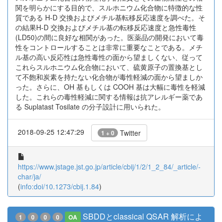
関を明らかにする目的で、スルホニウム化合物に特徴的な性
質である H-D 交換およびメチル基転移反応速度を調べた。そ
の結果H-D 交換およびメチル基の転移反応速度と急性毒性
(LD50)の間に良好な相関があった。医薬品の開発において毒
性をコントロールすることは非常に重要なことである。メチ
ル基の高い反応性は急性毒性の面から望ましくない、従って
これらスルホニウム化合物において、硫黄原子の置換基とし
て不飽和炭素を持たない化合物が毒性軽減の面から望ましか
った。さらに、OH 基もしくは COOH 基は大幅に毒性を軽減
した。これらの毒性軽減に関する情報は抗アレルギー薬であ
る Suplatast Tosilate の分子設計に用いられた。
2018-09-25 12:47:29
Twitter
1 + 0
https://www.jstage.jst.go.jp/article/cbij/1/2/1_2_84/_article/-
char/ja/
(
info:doi/10.1273/cbij.1.84
)
SBDDとclassical QSAR 解析によ
1
0
0
0
OA