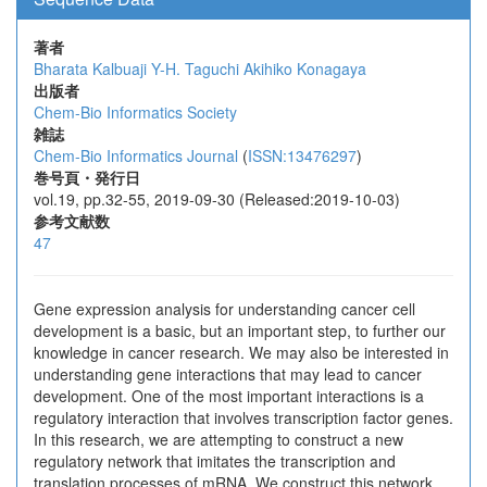
著者
Bharata Kalbuaji
Y-H. Taguchi
Akihiko Konagaya
出版者
Chem-Bio Informatics Society
雑誌
Chem-Bio Informatics Journal
(
ISSN:13476297
)
巻号頁・発行日
vol.19, pp.32-55, 2019-09-30 (Released:2019-10-03)
参考文献数
47
Gene expression analysis for understanding cancer cell
development is a basic, but an important step, to further our
knowledge in cancer research. We may also be interested in
understanding gene interactions that may lead to cancer
development. One of the most important interactions is a
regulatory interaction that involves transcription factor genes.
In this research, we are attempting to construct a new
regulatory network that imitates the transcription and
translation processes of mRNA. We construct this network