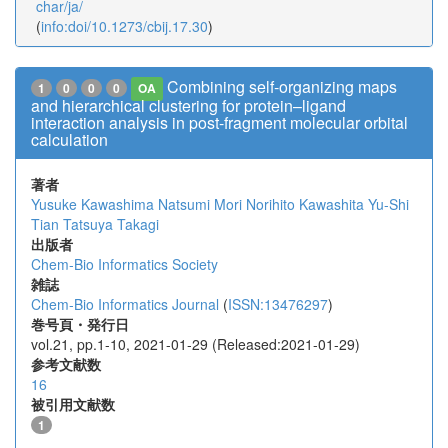
char/ja/
(
info:doi/10.1273/cbij.17.30
)
Combining self-organizing maps
1
0
0
0
OA
and hierarchical clustering for protein–ligand
interaction analysis in post-fragment molecular orbital
calculation
著者
Yusuke Kawashima
Natsumi Mori
Norihito Kawashita
Yu-Shi
Tian
Tatsuya Takagi
出版者
Chem-Bio Informatics Society
雑誌
Chem-Bio Informatics Journal
(
ISSN:13476297
)
巻号頁・発行日
vol.21, pp.1-10, 2021-01-29 (Released:2021-01-29)
参考文献数
16
被引用文献数
1