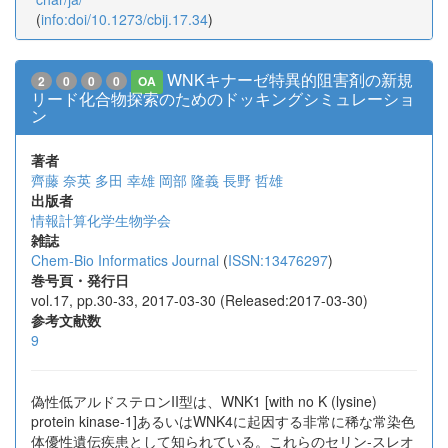
(
info:doi/10.1273/cbij.17.34
)
WNKキナーゼ特異的阻害剤の新規
2
0
0
0
OA
リード化合物探索のためのドッキングシミュレーショ
ン
著者
齊藤 奈英
多田 幸雄
岡部 隆義
長野 哲雄
出版者
情報計算化学生物学会
雑誌
Chem-Bio Informatics Journal
(
ISSN:13476297
)
巻号頁・発行日
vol.17, pp.30-33, 2017-03-30 (Released:2017-03-30)
参考文献数
9
偽性低アルドステロンII型は、WNK1 [with no K (lysine)
protein kinase-1]あるいはWNK4に起因する非常に稀な常染色
体優性遺伝疾患として知られている。これらのセリン-スレオ