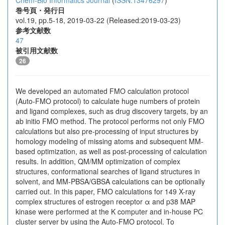
Chem-Bio Informatics Journal
(
ISSN:13476297
)
巻号頁・発行日
vol.19, pp.5-18, 2019-03-22 (Released:2019-03-23)
参考文献数
47
被引用文献数
26
We developed an automated FMO calculation protocol
(Auto-FMO protocol) to calculate huge numbers of protein
and ligand complexes, such as drug discovery targets, by an
ab initio FMO method. The protocol performs not only FMO
calculations but also pre-processing of input structures by
homology modeling of missing atoms and subsequent MM-
based optimization, as well as post-processing of calculation
results. In addition, QM/MM optimization of complex
structures, conformational searches of ligand structures in
solvent, and MM-PBSA/GBSA calculations can be optionally
carried out. In this paper, FMO calculations for 149 X-ray
complex structures of estrogen receptor α and p38 MAP
kinase were performed at the K computer and in-house PC
cluster server by using the Auto-FMO protocol. To