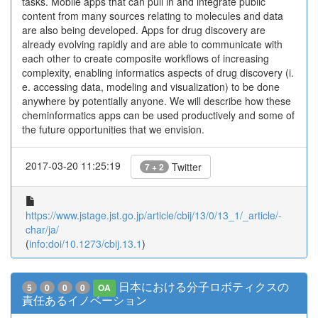
tasks. Mobile apps that can pull in and integrate public
content from many sources relating to molecules and data
are also being developed. Apps for drug discovery are
already evolving rapidly and are able to communicate with
each other to create composite workflows of increasing
complexity, enabling informatics aspects of drug discovery (i.
e. accessing data, modeling and visualization) to be done
anywhere by potentially anyone. We will describe how these
cheminformatics apps can be used productively and some of
the future opportunities that we envision.
2017-03-20 11:25:19
Twitter
7 + 2
https://www.jstage.jst.go.jp/article/cbij/13/0/13_1/_article/-
char/ja/
(
info:doi/10.1273/cbij.13.1
)
日本における分子ロボティクスの
5
0
0
0
OA
責任あるイノベーション