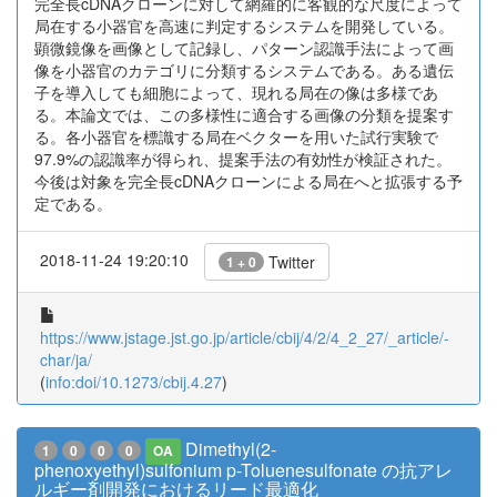
完全長cDNAクローンに対して網羅的に客観的な尺度によって
局在する小器官を高速に判定するシステムを開発している。
顕微鏡像を画像として記録し、パターン認識手法によって画
像を小器官のカテゴリに分類するシステムである。ある遺伝
子を導入しても細胞によって、現れる局在の像は多様であ
る。本論文では、この多様性に適合する画像の分類を提案す
る。各小器官を標識する局在ベクターを用いた試行実験で
97.9%の認識率が得られ、提案手法の有効性が検証された。
今後は対象を完全長cDNAクローンによる局在へと拡張する予
定である。
2018-11-24 19:20:10
Twitter
1 + 0
https://www.jstage.jst.go.jp/article/cbij/4/2/4_2_27/_article/-
char/ja/
(
info:doi/10.1273/cbij.4.27
)
Dimethyl(2-
1
0
0
0
OA
phenoxyethyl)sulfonium p-Toluenesulfonate の抗アレ
ルギー剤開発におけるリード最適化