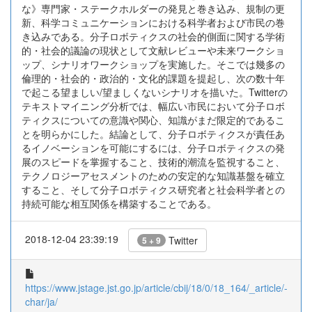
な》専門家・ステークホルダーの発見と巻き込み、規制の更
新、科学コミュニケーションにおける科学者および市民の巻
き込みである。分子ロボティクスの社会的側面に関する学術
的・社会的議論の現状として文献レビューや未来ワークショ
ップ、シナリオワークショップを実施した。そこでは幾多の
倫理的・社会的・政治的・文化的課題を提起し、次の数十年
で起こる望ましい/望ましくないシナリオを描いた。Twitterの
テキストマイニング分析では、幅広い市民において分子ロボ
ティクスについての意識や関心、知識がまだ限定的であるこ
とを明らかにした。結論として、分子ロボティクスが責任あ
るイノベーションを可能にするには、分子ロボティクスの発
展のスピードを掌握すること、技術的潮流を監視すること、
テクノロジーアセスメントのための安定的な知識基盤を確立
すること、そして分子ロボティクス研究者と社会科学者との
持続可能な相互関係を構築することである。
2018-12-04 23:39:19
Twitter
5 + 9
https://www.jstage.jst.go.jp/article/cbij/18/0/18_164/_article/-
char/ja/