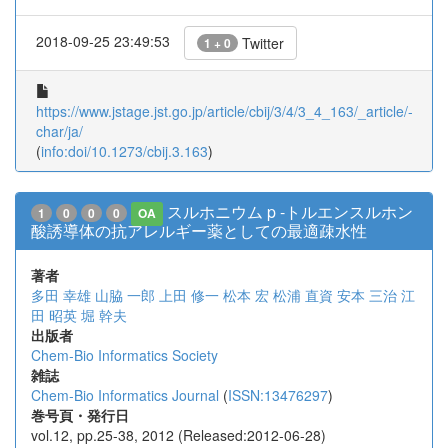
2018-09-25 23:49:53
Twitter
1 + 0
https://www.jstage.jst.go.jp/article/cbij/3/4/3_4_163/_article/-
char/ja/
(
info:doi/10.1273/cbij.3.163
)
スルホニウム p -トルエンスルホン
1
0
0
0
OA
酸誘導体の抗アレルギー薬としての最適疎水性
著者
多田 幸雄
山脇 一郎
上田 修一
松本 宏
松浦 直資
安本 三治
江
田 昭英
堀 幹夫
出版者
Chem-Bio Informatics Society
雑誌
Chem-Bio Informatics Journal
(
ISSN:13476297
)
巻号頁・発行日
vol.12, pp.25-38, 2012 (Released:2012-06-28)