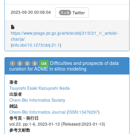
2023-09-30 00:06:04
Twitter
1 + 0
https://www.jstage.jst.go.jp/article/cbij/21/0/21_1/_article/-
char/ja/
(
info:doi/10.1273/cbij.21.1
)
Difficulties and prospects of data
1
0
0
0
OA
curation for ADME in silico modeling
著者
Tsuyoshi Esaki
Kazuyoshi Ikeda
出版者
Chem-Bio Informatics Society
雑誌
Chem-Bio Informatics Journal
(
ISSN:13476297
)
巻号頁・発行日
vol.23, pp.1-6, 2023-01-13 (Released:2023-01-13)
参考文献数