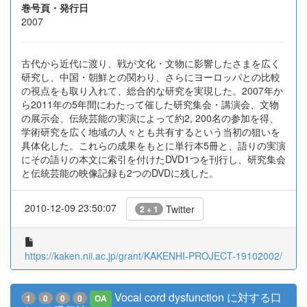
巻号頁・発行日
2007
古代から近代に渡り、戦が文化・文物に影響したさまを広く
研究し、中国・朝鮮との関わり、さらにヨーロッパとの比較
の視点をも取り入れて、総合的な研究を実現した。2007年か
ら2011年の5年間にわたって催した研究集会・講演会、文物
の展示会、伝統芸能の実演によって約2, 200名の参加を得、
学術研究を広く地域の人々とも共有するという当初の狙いを
具体化した。これらの成果をもとに単行本5冊と、語りの実演
にその語りの本文に索引を付けたDVD1つを刊行し、研究集会
と伝統芸能の映像記録も2つのDVDに残した。
2010-12-09 23:50:07
Twitter
2 + 1
https://kaken.nii.ac.jp/grant/KAKENHI-PROJECT-19102002/
Vocal cord dysfunction に対する口
1
0
0
0
OA