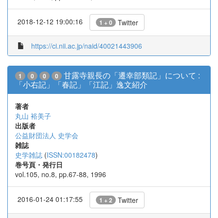
2018-12-12 19:00:16
Twitter
1 + 0
https://ci.nii.ac.jp/naid/40021443906
甘露寺親長の「遷幸部類記」について :
1
0
0
0
「小右記」「春記」「江記」逸文紹介
著者
丸山 裕美子
出版者
公益財団法人 史学会
雑誌
史学雑誌
(
ISSN:00182478
)
巻号頁・発行日
vol.105, no.8, pp.67-88, 1996
2016-01-24 01:17:55
Twitter
1 + 2