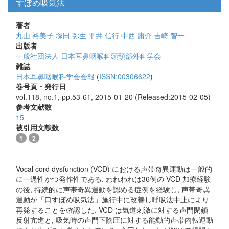
すぼめ吸気法
著者
丸山 裕美子
塚田 弥生
平井 信行
中西 庸介
吉崎 智一
出版者
一般社団法人 日本耳鼻咽喉科頭頸部外科学会
雑誌
日本耳鼻咽喉科学会会報
(
ISSN:00306622
)
巻号頁・発行日
vol.118, no.1, pp.53-61, 2015-01-20 (Released:2015-02-05)
参考文献数
15
被引用文献数
1
2
Vocal cord dysfunction (VCD) における声帯奇異運動は一般的
に一過性かつ発作性である. われわれは36例の VCD 加療経験
の後, 持続的に声帯奇異運動を認める症例を経験し, 声帯奇異
運動が「口すぼめ吸気法」施行中に改善し呼吸法中止により
再発することを確認した. VCD は気道刺激に対する声門閉鎖
反射亢進と, 吸気時の声門下陰圧に対する能動的声帯内転運動