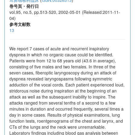
耳鼻咽喉科臨床
(
ISSN:00326313
)
巻号頁・発行日
vol.95, no.5, pp.513-520, 2002-05-01 (Released:2011-11-
04)
参考文献数
13
We report 7 cases of acute and recurrent inspiratory
dyspnea in which no organic cause could be identified.
Patients were from 12 to 68 years old (43.6 in average),
consisting of five males and two females. In three of the
seven cases, fiberoptic laryngoscopy during an attack of
dyspnea revealed laryngospasms following symmetric
adduction of the vocal cords. Each patient experienced loud,
stridorous noise during inspiration at the beginning of an
attack as well as the subsequent inability to inspire. The
attacks ranged from several tenths of a second to a few
minutes in duration and occurred frequently, several times a
day in some cases. Results of physical examinations, lung
function tests, roentgenograms of the chest and larynx, and
CTs of the lungs and the neck were unremarkable.
Laboratory findings including blood gas analysis between