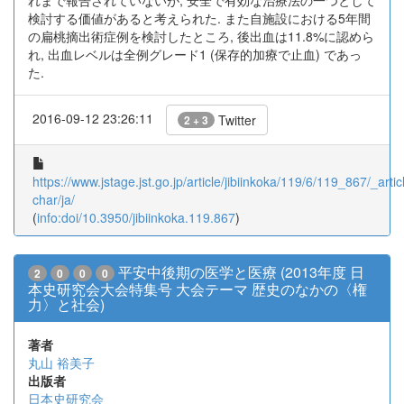
れまで報告されていないが, 安全で有効な治療法の一つとして
検討する価値があると考えられた. また自施設における5年間
の扁桃摘出術症例を検討したところ, 後出血は11.8%に認めら
れ, 出血レベルは全例グレード1 (保存的加療で止血) であっ
た.
2016-09-12 23:26:11
Twitter
2 + 3
https://www.jstage.jst.go.jp/article/jibiinkoka/119/6/119_867/_artic
char/ja/
(
info:doi/10.3950/jibiinkoka.119.867
)
平安中後期の医学と医療 (2013年度 日
2
0
0
0
本史研究会大会特集号 大会テーマ 歴史のなかの〈権
力〉と社会)
著者
丸山 裕美子
出版者
日本史研究会