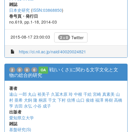
雑誌
日本史研究
(
ISSN:03868850
)
巻号頁・発行日
no.619, pp.1-18, 2014-03
2015-08-17 23:00:03
Twitter
2 + 0
https://ci.nii.ac.jp/naid/40020024821
戦(いくさ)に関わる文字文化と文
2
0
0
0
OA
物の総合的研究
著者
遠山 一郎
丸山 裕美子
久冨木原 玲
中根 千絵
宮崎 真素美
山
村 亜希
犬飼 隆
桐原 千文
下村 信博
山口 俊雄
福澤 将樹
高橋
亨
吉田 永弘
小谷 成子
出版者
愛知県立大学
雑誌
基盤研究(S)