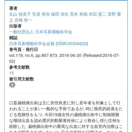
著者
丸山 裕美子
笠原 善弥
塚田 弥生
荒井 和徳
米田 憲二
室野 重
之
吉崎 智一
出版者
一般社団法人 日本耳鼻咽喉科学会
雑誌
日本耳鼻咽喉科学会会報
(
ISSN:00306622
)
巻号頁・発行日
vol.119, no.6, pp.867-873, 2016-06-20 (Released:2016-07-
02)
参考文献数
15
被引用文献数
3
口蓋扁桃摘出術は主に良性疾患に対し若年者を対象として行
われることが多い一般的な手術であるが, 時に致死的経過をた
どる危険性をもつ. 今回19歳女性の扁桃摘出術中に制御困難
な咽頭出血を認め選択的動脈塞栓術により救命し得た症例を
経験した. 扁桃摘出術中の重篤な出血に対する血管内治療はこ