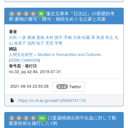
蓬左文庫本『日次記』の基礎的考
2
0
0
0
IR
察:書物の書写・贈与・相続をめぐる公家と武家
著者
吉田 一彦
廣瀬 憲雄
木村 慎平
手嶋 大侑
松薗 斉
鳥居 和之
丸
山 裕美子
浅岡 悦子
芝田 早希
雑誌
人間文化研究 = Studies in Humanities and Cultures
(
ISSN:13480308
)
巻号頁・発行日
no.32, pp.42-84, 2019-07-31
2021-08-04 23:55:28
Twitter
2 + 2
https://ci.nii.ac.jp/naid/120006731115
口蓋扁桃摘出術中出血に対して動
2
0
0
0
OA
脈塞栓術を施行した1例