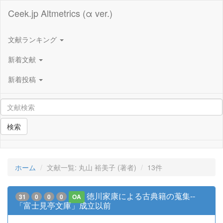
Ceek.jp Altmetrics (α ver.)
文献ランキング
新着文献
新着投稿
検索
ホーム
文献一覧: 丸山 裕美子 (著者)
13件
徳川家康による古典籍の蒐集--
31
0
0
0
OA
「富士見亭文庫」成立以前