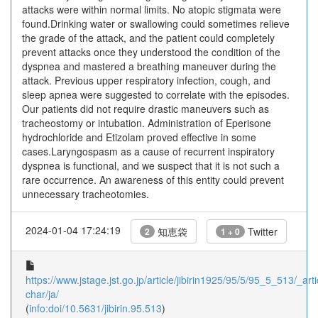
attacks were within normal limits. No atopic stigmata were
found.Drinking water or swallowing could sometimes relieve
the grade of the attack, and the patient could completely
prevent attacks once they understood the condition of the
dyspnea and mastered a breathing maneuver during the
attack. Previous upper respiratory infection, cough, and
sleep apnea were suggested to correlate with the episodes.
Our patients did not require drastic maneuvers such as
tracheostomy or intubation. Administration of Eperisone
hydrochloride and Etizolam proved effective in some
cases.Laryngospasm as a cause of recurrent inspiratory
dyspnea is functional, and we suspect that it is not such a
rare occurrence. An awareness of this entity could prevent
unnecessary tracheotomies.
2024-01-04 17:24:19
知恵袋
Twitter
2
1 + 0
https://www.jstage.jst.go.jp/article/jibirin1925/95/5/95_5_513/_arti
char/ja/
(
info:doi/10.5631/jibirin.95.513
)