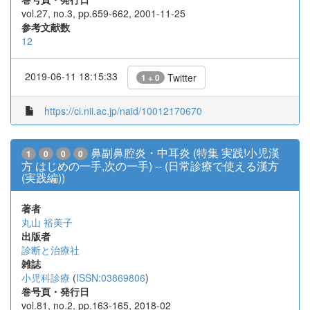
vol.27, no.3, pp.659-662, 2001-11-25
参考文献数
12
2019-06-11 18:15:33
Twitter
1 + 0
https://ci.nii.ac.jp/naid/10012170670
鼻副鼻腔炎・中耳炎 (特集 実践!小児漢
1
0
0
0
方 はじめの一手,次の一手) -- (日常診療で使える漢方
(実践編))
著者
丸山 裕美子
出版者
診断と治療社
雑誌
小児科診療
(
ISSN:03869806
)
巻号頁・発行日
vol.81, no.2, pp.163-165, 2018-02