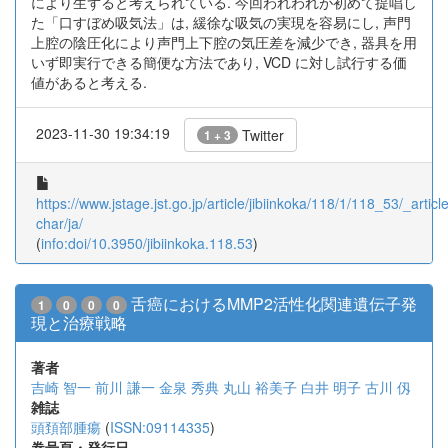
により生ずると考えられている. 今回われわれが初めて提唱し
た「口すぼめ吸気法」は, 緩徐な吸気の実現を容易にし, 声門
上腔の陰圧化により声門上下腔の気圧差を減少でき, 器具を用
いず即実行できる簡便な方法であり, VCD に対し試行する価
値があると考える.
2023-11-30 19:34:19
Twitter
1 + 3
https://www.jstage.jst.go.jp/article/jibiinkoka/118/1/118_53/_article
char/ja/
(
info:doi/10.3950/jibiinkoka.118.53
)
舌癌におけるMMP2活性化関連遺伝子発
1
0
0
0
現と治療戦略
著者
吉崎 智一
前川 謙一
金泉 秀典
丸山 裕美子
白井 明子
古川 仭
雑誌
頭頚部腫瘍
(
ISSN:09114335
)
巻号頁・発行日