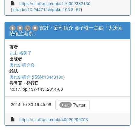
https://ci.nii.ac.jp/naid/110002362130
(
info:doi/10.24471/shigaku.105.8_67
)
書評・新刊紹介 金子修一主編『大唐元
1
0
0
0
陵儀注新釈』
著者
丸山 裕美子
出版者
唐代史研究会
雑誌
唐代史研究
(
ISSN:13443100
)
巻号頁・発行日
no.17, pp.137-145, 2014-08
2014-10-30 19:45:08
Twitter
1 + 0
https://ci.nii.ac.jp/naid/40020209703