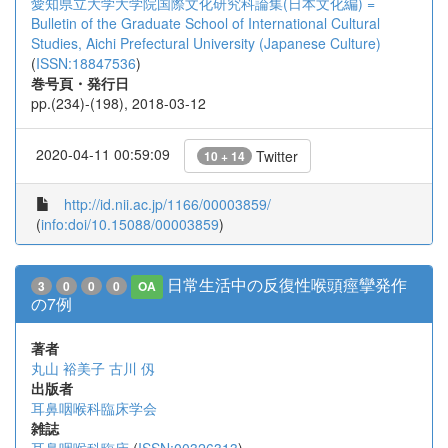
愛知県立大学大学院国際文化研究科論集(日本文化編) =
Bulletin of the Graduate School of International Cultural
Studies, Aichi Prefectural University (Japanese Culture)
(
ISSN:18847536
)
巻号頁・発行日
pp.(234)-(198), 2018-03-12
2020-04-11 00:59:09
Twitter
10 + 14
http://id.nii.ac.jp/1166/00003859/
(
info:doi/10.15088/00003859
)
日常生活中の反復性喉頭痙攣発作
3
0
0
0
OA
の7例
著者
丸山 裕美子
古川 仭
出版者
耳鼻咽喉科臨床学会
雑誌