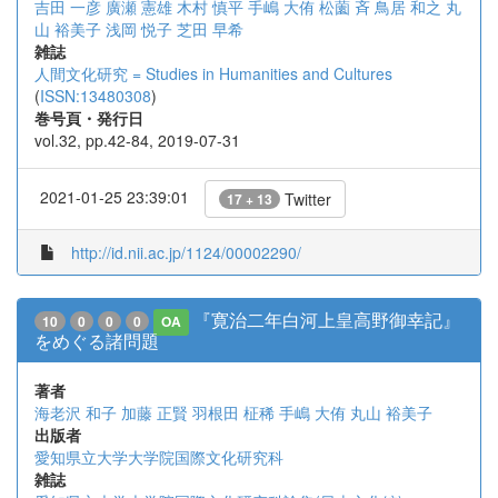
吉田 一彦
廣瀬 憲雄
木村 慎平
手嶋 大侑
松薗 斉
鳥居 和之
丸
山 裕美子
浅岡 悦子
芝田 早希
雑誌
人間文化研究 = Studies in Humanities and Cultures
(
ISSN:13480308
)
巻号頁・発行日
vol.32, pp.42-84, 2019-07-31
2021-01-25 23:39:01
Twitter
17 + 13
http://id.nii.ac.jp/1124/00002290/
『寛治二年白河上皇高野御幸記』
10
0
0
0
OA
をめぐる諸問題
著者
海老沢 和子
加藤 正賢
羽根田 柾稀
手嶋 大侑
丸山 裕美子
出版者
愛知県立大学大学院国際文化研究科
雑誌