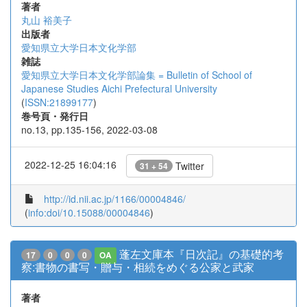
著者
丸山 裕美子
出版者
愛知県立大学日本文化学部
雑誌
愛知県立大学日本文化学部論集 = Bulletin of School of
Japanese Studies Aichi Prefectural University
(
ISSN:21899177
)
巻号頁・発行日
no.13, pp.135-156, 2022-03-08
2022-12-25 16:04:16
Twitter
31 + 54
http://id.nii.ac.jp/1166/00004846/
(
info:doi/10.15088/00004846
)
蓬左文庫本『日次記』の基礎的考
17
0
0
0
OA
察:書物の書写・贈与・相続をめぐる公家と武家
著者