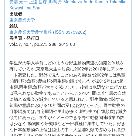
安藤 元一
上遠 岳彦
川嶋 舟
Motokazu Ando
Kamito Takehiko
Kawashima Shu
出版者
東京農業大学
雑誌
東京農業大学農学集報
(
ISSN:03759202
)
巻号頁・発行日
vol.57, no.4, pp.275-286, 2013-03
学生が大学入学前にどのような野生動物関連の知識と体験を
有しているか,東京農大生を対象に2002年と2012年にアンケ
ート調査した。野外で見たことのある動物は2002年には鳥類
>哺乳類>魚類>爬虫類>両生類の順であったが,2012年には爬
虫類,両生類,魚類が大きく減少した。後者は水辺などに行かね
ば見られない動物であることから,この10年間に若年層の自然
に触れる機会が減少していると思われた。野生動物に関する
知識や意識における10年間の変化は少なかった。野生動物の
目撃場所では,自宅周辺や里山が多く,旅行中の目撃頻度は減少
傾向にあった。学生がイメージできる野生動物関連職業の数
は少なく,動物園や研究職など一部職種に集中していた。好き
な日本産動物の上位は陸生の中・大型哺乳類で占められ,食虫
目や翼手目への関心は極めて低かった。好きな世界の動物で