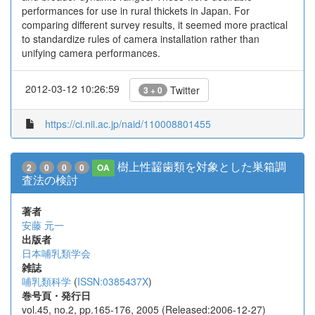
performances for use in rural thickets in Japan. For
comparing different survey results, it seemed more practical
to standardize rules of camera installation rather than
unifying camera performances.
2012-03-12 10:26:59
Twitter
3 + 0
https://ci.nii.ac.jp/naid/110008801455
樹上性齧歯類を対象とした巣箱調
2
0
0
0
OA
査法の検討
著者
安藤 元一
出版者
日本哺乳類学会
雑誌
哺乳類科学
(
ISSN:0385437X
)
巻号頁・発行日
vol.45, no.2, pp.165-176, 2005 (Released:2006-12-27)