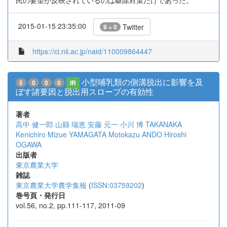
民の要望が反映されているのは駆除対策だけであった。
2015-01-15 23:35:00
Twitter
9 + 0
https://ci.nii.ac.jp/naid/110009864447
小型哺乳類の側溝脱出に影響を及
5
0
0
0
IR
ぼす諸要因と脱出用スロープの有効性
著者
高中 健一郎
山縣 瑞恵
安藤 元一
小川 博
TAKANAKA
Kenichiro
Mizue YAMAGATA
Motokazu ANDO
Hiroshi
OGAWA
出版者
東京農業大学
雑誌
東京農業大学農学集報
(
ISSN:03759202
)
巻号頁・発行日
vol.56, no.2, pp.111-117, 2011-09