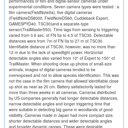
performances of film-and digital-sensor cameras under
experimental conditions. Seven camera types were tested : a
film camera(FieldNoteIIa), five digital cameras
(FieldNoteDS8000, FieldNoteDS60, Cuddeback Expert,
GAMESPYD40, TSC30)and a separate-type
sensor(TrailMaster550). Time lags from sensing to triggering
varied from 0.6 sec. of FN IIa to 4.5 of TSC30. Detectable
distances were from 7m of FN IIa to 27 m of TSC30.
Identifiable distance of TSC30, however, was no more than
12 m due to the lack of speedlight power. Horizontal
detectable angles also varied from 10° of Expert to 150° of
TrailMaster. When shooting close up photos of small-size
animals, images of digital cameras tended to be
overexposed and not to allow species identification. This was
not the case in the film camera that allowed identifiable close
up shot as near as 20 cm. Battery satisfactorily lasted for
more than three weeks in all cameras. Cameras distributed
by US companies generally had longer detectable distances,
narrow detectable angles and longer triggering time that
were suitable in detecting big game in woodlands of good
visibility. Cameras made in Japan had more compact size,
shorter detectable distances and wider detectable angles
and broader dynamic ranges. These were desirable