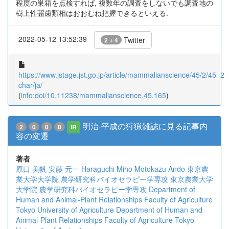
程度の巣箱を点検すれば, 複数年の調査をしないでも調査地の
樹上性齧歯類相はおおむね把握できるといえる.
2022-05-12 13:52:39
Twitter
2 + 4
https://www.jstage.jst.go.jp/article/mammalianscience/45/2/45_2_1
char/ja/
(
info:doi/10.11238/mammalianscience.45.165
)
明治-平成の狩猟雑誌に見る記事内
2
0
0
0
IR
容の変遷
著者
原口 美帆
安藤 元一
Haraguchi Miho
Motokazu Ando
東京農
業大学大学院 農学研究科バイオセラピー学専攻
東京農業大学
大学院 農学研究科バイオセラピー学専攻
Department of
Human and Animal-Plant Relationships Faculty of Agriculture
Tokyo University of Agriculture
Department of Human and
Animal-Plant Relationships Faculty of Agriculture Tokyo