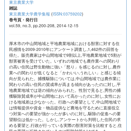
東京農業大学
雑誌
東京農業大学農学集報
(
ISSN:03759202
)
巻号頁・発行日
vol.59, no.3, pp.200-208, 2014-12-15
厚木市の中山間地域と平地農業地域における獣害に対する住
民感情を2009-2010年にアンケート調査し,1,462件の回答を
得た。販売農家は中山間地域で9割以上,平地農業地域で5割が
獣害被害を受けていた。いずれの地域でも農作業への関わり
の高い住民は野生動物に強い「怒り」を感じるのに対し,農作
業への関わりが低くなると「かわいい,うれしい」と感じる傾
向が見られた。捕獲駆除については,中山間地域では農作業に
関わりの高い住民の賛成率が高まる傾向があったのに対し,平
地農業地域では逆の傾向がみられた。性別で見ると,男性の捕
獲駆除賛成率が中山間地において高かったのに対し,女性にお
ける地域差は少なかった。行政への要望として,中山間地域で
は情報提供や資金・物品提供など農地を守るために直接役立
つ対策への要望が強かったが多いのに対し,駆除の促進への要
望順位は低かった。しかし,アンケートから判明した住民の求
める要望と,行政が行っている実際の獣害対策を比較すると,住