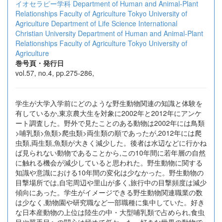
イオセラピー学科
Department of Human and Animal-Plant
Relationships Faculty of Agriculture Tokyo University of
Agriculture
Department of Life Science International
Christian University
Department of Human and Animal-Plant
Relationships Faculty of Agriculture Tokyo University of
Agriculture
巻号頁・発行日
vol.57, no.4, pp.275-286,
学生が大学入学前にどのような野生動物関連の知識と体験を
有しているか,東京農大生を対象に2002年と2012年にアンケ
ート調査した。野外で見たことのある動物は2002年には鳥類
>哺乳類>魚類>爬虫類>両生類の順であったが,2012年には爬
虫類,両生類,魚類が大きく減少した。後者は水辺などに行かね
ば見られない動物であることから,この10年間に若年層の自然
に触れる機会が減少していると思われた。野生動物に関する
知識や意識における10年間の変化は少なかった。野生動物の
目撃場所では,自宅周辺や里山が多く,旅行中の目撃頻度は減少
傾向にあった。学生がイメージできる野生動物関連職業の数
は少なく,動物園や研究職など一部職種に集中していた。好き
な日本産動物の上位は陸生の中・大型哺乳類で占められ,食虫