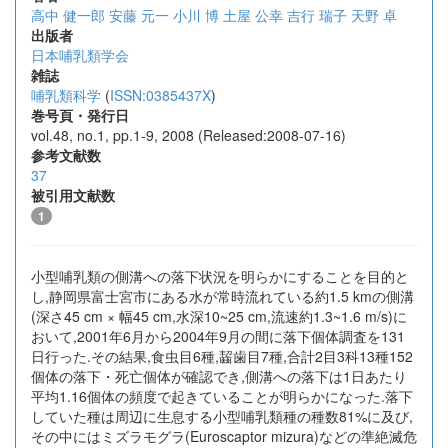
高中 健一郎
安藤 元一
小川 博
土屋 公幸
吉行 瑞子
天野 卓
出版者
日本哺乳類学会
雑誌
哺乳類科学
(
ISSN:0385437X
)
巻号頁・発行日
vol.48, no.1, pp.1-9, 2008 (Released:2008-07-16)
参考文献数
37
被引用文献数
1
小型哺乳類の側溝への落下状況を明らかにすることを目的と
し,静岡県富士宮市にある水が常時流れている約1.5 kmの側溝
(深さ45 cm × 幅45 cm,水深10~25 cm,流速約1.3~1.6 m/s)に
おいて,2001年6月から2004年9月の間に落下個体調査を131
日行った.その結果,食虫目6種,齧歯目7種,合計2目3科13種152
個体の落下・死亡個体が確認でき,側溝への落下は1日あたり
平均1.16個体の頻度で起きていることが明らかになった.落下
していた種は周辺に生息する小型哺乳類種の種数81%に及び,
その中にはミズラモグラ(Euroscaptor mizura)などの準絶滅危