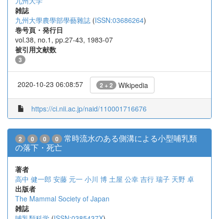
九州大学
雑誌
九州大學農學部學藝雜誌
(
ISSN:03686264
)
巻号頁・発行日
vol.38, no.1, pp.27-43, 1983-07
被引用文献数
3
2020-10-23 06:08:57
Wikipedia
2 + 2
https://ci.nii.ac.jp/naid/110001716676
常時流水のある側溝による小型哺乳類
2
0
0
0
の落下・死亡
著者
高中 健一郎
安藤 元一
小川 博
土屋 公幸
吉行 瑞子
天野 卓
出版者
The Mammal Society of Japan
雑誌
哺乳類科学
(
ISSN:0385437X
)