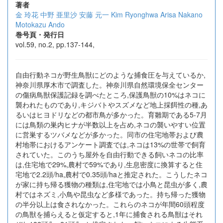
著者
金 玲花
中野 亜里沙
安藤 元一
Kim Ryonghwa
Arisa Nakano
Motokazu Ando
巻号頁・発行日
vol.59, no.2, pp.137-144,
自由行動ネコが野生鳥獣にどのような捕食圧を与えているか,
神奈川県厚木市で調査した。神奈川県自然環境保全センター
の傷病鳥獣保護記録を調べたところ,保護鳥獣の10%はネコに
襲われたものであり,キジバトやスズメなど地上採餌性の種,あ
るいはヒヨドリなどの都市鳥が多かった。育雛期である5-7月
には鳥類の巣内ヒナが半数以上を占め,ネコの襲いやすい位置
に営巣するツバメなどが多かった。同市の住宅地帯および農
村地帯におけるアンケート調査では,ネコは13%の世帯で飼育
されていた。このうち屋外を自由行動できる飼いネコの比率
は,住宅地で29%,農村で59%であり,生息密度に換算すると住
宅地で2.2頭/ha,農村で0.35頭/haと推定された。こうしたネコ
が家に持ち帰る獲物の種類は,住宅地では小鳥と昆虫が多く,農
村ではネズミ,小鳥や昆虫など多様であった。持ち帰った獲物
の半分以上は食されなかった。これらのネコが年間60頭程度
の鳥獣を捕らえると仮定すると,1年に捕食される鳥獣はそれ