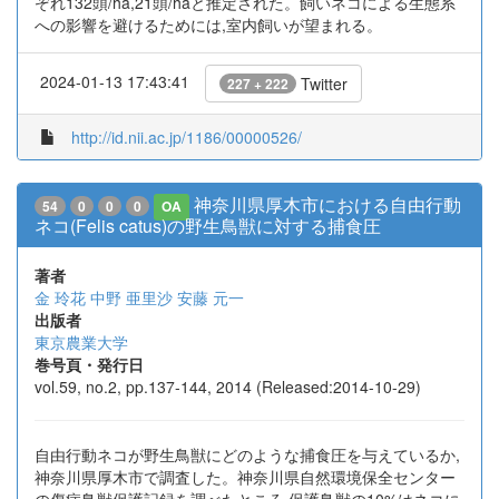
ぞれ132頭/ha,21頭/haと推定された。飼いネコによる生態系
への影響を避けるためには,室内飼いが望まれる。
2024-01-13 17:43:41
Twitter
227 + 222
http://id.nii.ac.jp/1186/00000526/
神奈川県厚木市における自由行動
54
0
0
0
OA
ネコ(Felis catus)の野生鳥獣に対する捕食圧
著者
金 玲花
中野 亜里沙
安藤 元一
出版者
東京農業大学
巻号頁・発行日
vol.59, no.2, pp.137-144, 2014 (Released:2014-10-29)
自由行動ネコが野生鳥獣にどのような捕食圧を与えているか,
神奈川県厚木市で調査した。神奈川県自然環境保全センター