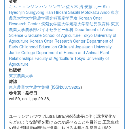
著者
キム ヒョンジン
ハン ソンヨン
佐々木 浩
安藤 元一
Kim
Hyeonjin
Sungyong Han
Hiroshi Sasaki
Motokazu Ando
東京
農業大学大学院農学研究科畜産学専攻
Korean Otter
Research Center
筑紫女学園大学短期大学部幼児教育科
東京
農業大学農学部バイオセラピー学科
Department of Animal
Science Graduate School of Agriculture Tokyo University of
Agriculture
Korean Otter Research Center
Department of
Early Childhood Education Chikushi Jogakuen University
Junior College
Department of Human and Animal-Plant
Relationships Faculty of Agriculture Tokyo University of
Agriculture
出版者
東京農業大学
雑誌
東京農業大学農学集報
(
ISSN:03759202
)
巻号頁・発行日
vol.59, no.1, pp.29-38,
ユーラシアカワウソLutra lutraが経済成長に伴う環境変化か
らどのような影響を受けるのか調べることを目的に,工業集積
の進む韓国慶尚南道の海岸における本種の生息痕を1982