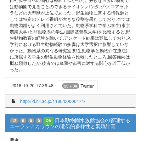
目や翼手目への関心は極めて低かった。好きな世界の動物で
は動物園で見ることのできるライオン,パンダ,ゾウ,コアラ,ト
ラなどの大型獣が上位であった。野生動物に関する情報源と
しては特定のテレビ番組が大きな役割を果たしており,本では
動物図鑑がよく利用されていた。動物系学科で学ぶ学生(東京
農業大学)と非動物系の学生(国際基督教大学)を比較すると,野
生動物教育の経験を除いて,アンケート結果は類似しており,入
学前における野生動物経験の多寡は大学選択に影響していな
かった。動物系の異なる研究室(野生動物学と動物介在療法)
に所属する学生の野生動物経験を比較したところ,回答傾向は
概ね類似したが,後者では鳥類や獣害に対する関心が若干低か
った。
2016-10-20 17:36:48
Twitter
23 + 38
http://id.nii.ac.jp/1186/00000474/
日本動物園水族館協会の管理する
12
0
0
0
OA
ユーラシアカワウソの遺伝的多様性と繁殖計画
著者