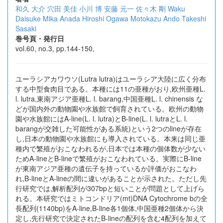
和久 大介
穴田 美佳
小川 博
安藤 元一
佐々木 剛
Waku
Daisuke
Mika Anada
Hiroshi Ogawa
Motokazu Ando
Takeshi
Sasaki
巻号頁・発行日
vol.60, no.3, pp.144-150,
ユーラシアカワウソ(Lutra lutra)はユーラシア大陸に広く分布
する中型食肉目である。本種には11の亜種がおり,欧州亜種L.
l. lutra,東南アジア亜種L. l. barang,中国亜種L. l. chinensis な
どが国内外の動物園や水族館で飼育されている。欧州の動物
園や水族館にはA-line(L. l. lutra)とB-line(L. l. lutraとL. l.
barangが交雑した可能性がある系統)という2つのlineが存在
し,日本の動物園や水族館にも導入されている。本来は同じ亜
種内で繁殖がおこなわれるが,日本では本種の個体数が少ない
ためA-lineとB-lineで繁殖がおこなわれている。実際にB-line
が東南アジア亜種の遺伝子を持っているか評価がおこなわ
れ,B-lineとA-lineの間に違いがあることが示された。ただし先
行研究では,解析配列が307bpと短いことが問題として上げら
れる。本研究ではミトコンドリア(mt)DNA Cytochrome bの全
長配列(1140bp)をA-line,B-line各1個体,中国亜種2個体から決
定し,先行研究で決定されたB-lineの配列を含む4配列を加えて