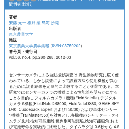
間性能比較
著者
安藤 元一
椎野 綾
鳥海 沙織
出版者
東京農業大学
雑誌
東京農業大学農学集報
(
ISSN:03759202
)
巻号頁・発行日
vol.56, no.4, pp.260-268, 2012-03
センサーカメラによる自動撮影調査は,野生動物研究に広く使
われている。しかし調査によって設置方法や使用機種が異な
るために,調査結果を定量的に比較することが困難である。本
研究ではセンサーカメラの機種による性能差を明らかにする
ことを目的に,フィルムカメラ 1機種(FieldNoteIIa),デジタル
カメラ 5機種(FieldNoteDS8000, FieldNoteDS60, GAME SPY
D40, Cuddeback Expert およびTSC30) および単体センサー
1機種(TrailMaster550)を対象とし,各機種のシャッター・タイ
ムラグ,動物検知可能距離,種判別可能距離,検知可能画角,およ
び電池寿命を実験的に比較した。タイムラグは 0.6秒から 4.5