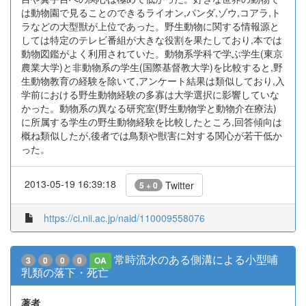
は動物園で見ることのできるライオン,パンダ,ゾウ,コアラ,ト
ラなどの大型獣が上位であった。野生動物に関する情報源と
しては特定のテレビ番組が大きな役割を果たしており,本では
動物図鑑がよく利用されていた。動物系学科で学ぶ学生(東京
農業大学)と非動物系の学生(国際基督教大学)を比較すると,野
生動物教育の経験を除いて,アンケート結果は類似しており,入
学前における野生動物経験の多寡は大学選択に影響していな
かった。動物系の異なる研究室(野生動物学と動物介在療法)
に所属する学生の野生動物経験を比較したところ,回答傾向は
概ね類似したが,後者では鳥類や獣害に対する関心が若干低か
った。
2013-05-19 16:39:18
Twitter
5 + 0
https://ci.nii.ac.jp/naid/110009558076
常時流水のある側溝による小型哺
3
0
0
0
OA
乳類の落下・死亡
著者