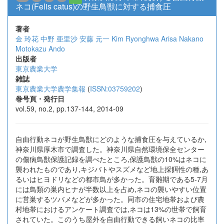
ネコ(Felis catus)の野生鳥獣に対する捕食圧
著者
金 玲花
中野 亜里沙
安藤 元一
Kim Ryonghwa
Arisa Nakano
Motokazu Ando
出版者
東京農業大学
雑誌
東京農業大学農学集報
(
ISSN:03759202
)
巻号頁・発行日
vol.59, no.2, pp.137-144, 2014-09
自由行動ネコが野生鳥獣にどのような捕食圧を与えているか,
神奈川県厚木市で調査した。神奈川県自然環境保全センター
の傷病鳥獣保護記録を調べたところ,保護鳥獣の10%はネコに
襲われたものであり,キジバトやスズメなど地上採餌性の種,あ
るいはヒヨドリなどの都市鳥が多かった。育雛期である5-7月
には鳥類の巣内ヒナが半数以上を占め,ネコの襲いやすい位置
に営巣するツバメなどが多かった。同市の住宅地帯および農
村地帯におけるアンケート調査では,ネコは13%の世帯で飼育
されていた。このうち屋外を自由行動できる飼いネコの比率