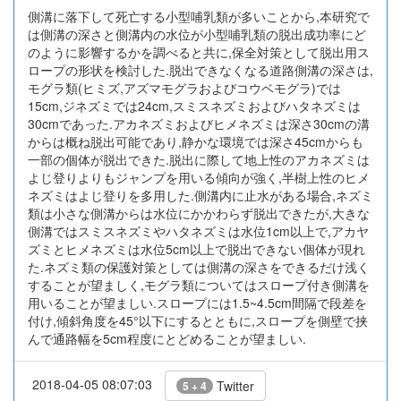
側溝に落下して死亡する小型哺乳類が多いことから,本研究で
は側溝の深さと側溝内の水位が小型哺乳類の脱出成功率にど
のように影響するかを調べると共に,保全対策として脱出用ス
ロープの形状を検討した.脱出できなくなる道路側溝の深さは,
モグラ類(ヒミズ,アズマモグラおよびコウベモグラ)では
15cm,ジネズミでは24cm,スミスネズミおよびハタネズミは
30cmであった.アカネズミおよびヒメネズミは深さ30cmの溝
からは概ね脱出可能であり,静かな環境では深さ45cmからも
一部の個体が脱出できた.脱出に際して地上性のアカネズミは
よじ登りよりもジャンプを用いる傾向が強く,半樹上性のヒメ
ネズミはよじ登りを多用した.側溝内に止水がある場合,ネズミ
類は小さな側溝からは水位にかかわらず脱出できたが,大きな
側溝ではスミスネズミやハタネズミは水位1cm以上で,アカヤ
ズミとヒメネズミは水位5cm以上で脱出できない個体が現れ
た.ネズミ類の保護対策としては側溝の深さをできるだけ浅く
することが望ましく,モグラ類についてはスロープ付き側溝を
用いることが望ましい.スロープには1.5~4.5cm間隔で段差を
付け,傾斜角度を45°以下にするとともに,スロープを側壁で挟
んで通路幅を5cm程度にとどめることが望ましい.
2018-04-05 08:07:03
Twitter
5 + 4