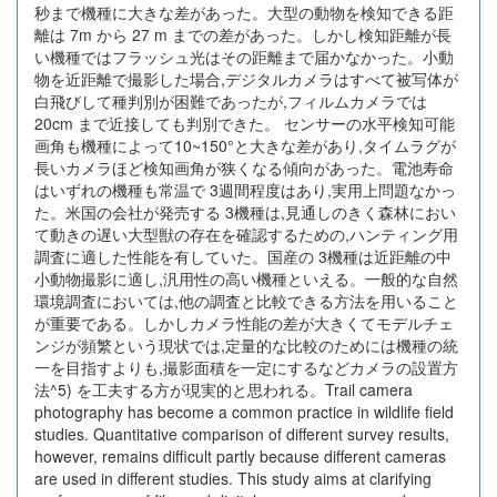
秒まで機種に大きな差があった。大型の動物を検知できる距
離は 7m から 27 m までの差があった。しかし検知距離が長
い機種ではフラッシュ光はその距離まで届かなかった。小動
物を近距離で撮影した場合,デジタルカメラはすべて被写体が
白飛びして種判別が困難であったが,フィルムカメラでは
20cm まで近接しても判別できた。 センサーの水平検知可能
画角も機種によって10~150°と大きな差があり,タイムラグが
長いカメラほど検知画角が狭くなる傾向があった。電池寿命
はいずれの機種も常温で 3週間程度はあり,実用上問題なかっ
た。米国の会社が発売する 3機種は,見通しのきく森林におい
て動きの遅い大型獣の存在を確認するための,ハンティング用
調査に適した性能を有していた。国産の 3機種は近距離の中
小動物撮影に適し,汎用性の高い機種といえる。一般的な自然
環境調査においては,他の調査と比較できる方法を用いること
が重要である。しかしカメラ性能の差が大きくてモデルチェ
ンジが頻繁という現状では,定量的な比較のためには機種の統
一を目指すよりも,撮影面積を一定にするなどカメラの設置方
法^5) を工夫する方が現実的と思われる。Trail camera
photography has become a common practice in wildlife field
studies. Quantitative comparison of different survey results,
however, remains difficult partly because different cameras
are used in different studies. This study aims at clarifying