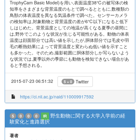
TrophyCam Basic Model)を用い,表面温度38℃の被写体の検
知率をさまざまな背景温度のもとで調べるとともに,数種類の
鳥獣の体表温度を異なる気温条件で調べた。センサーカメラ
の検知率は,対象動物と背景温度の差が6℃以下になると低下
しはじめた。背景温度としての地温が高くなる夏季の昼間に
は,野外でこのような状況が生じる可能性がある。動物の体表
温度は顔面部分では高い値を示したが,胴体部分では毛皮や羽
毛の断熱効果によって背景温度と変わらぬ低い値を示すこと
も多かった。そのため,撮影範囲に胴体部分しか写らないよう
な状況では,夏季以外の季節にも動物を検知できない場合があ
ると予想される。
2015-07-23 06:51:32
Twitter
5 + 0
https://ci.nii.ac.jp/naid/110009917592
野生動物に関する大学入学前の経
5
0
0
0
IR
験変化と進路選択
著者