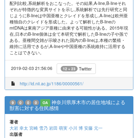
配列比較,系統解析をおこなった。その結果,A-line,B-lineそれ
ぞれが特徴的な変異サイトを示し,系統解析では先行研究と同
じようにB-lineは中国亜種とクレイドを形成し,A-lineは欧州亜
種独自のクレイドを形成した。よって解析したB-lineの
mtDNAは東南アジア亜種に由来する可能性がある。2015年現
在,日本のB-line個体は全て本研究で解析したB-lineの子や孫で
ある。亜種間交雑が示唆された国内のB-lineは,本種の繁殖・
維持に活用できるが,A-lineや中国亜種の系統維持に活用する
ことはできない。
2019-02-03 21:56:06
Twitter
12 + 23
http://id.nii.ac.jp/1186/00000561/
神奈川県厚木市の居住地域による
9
0
0
0
OA
獣害に対する住民感情
著者
大岩 幸太
宮崎 雪乃
岩田 萌実
小川 博
安藤 元一
出版者