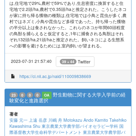
は,住宅地で29%,農村で59%であり,生息密度に換算すると住
宅地で2.2頭/ha,農村で0.35頭/haと推定された。こうしたネコ
が家に持ち帰る獲物の種類は,住宅地では小鳥と昆虫が多く,農
村ではネズミ,小鳥や昆虫など多様であった。持ち帰った獲物
の半分以上は食されなかった。これらのネコが年間60頭程度
の鳥獣を捕らえると仮定すると,1年に捕食される鳥獣はそれ
ぞれ132頭/ha,21頭/haと推定された。飼いネコによる生態系
への影響を避けるためには,室内飼いが望まれる。
2023-07-31 21:57:40
Twitter
39 + 44
https://ci.nii.ac.jp/naid/110009838669
野生動物に関する大学入学前の経
23
0
0
0
OA
験変化と進路選択
著者
安藤 元一
上遠 岳彦
川嶋 舟
Motokazu Ando
Kamito Takehiko
Kawashima Shu
東京農業大学農学部バイオセラピー学科
国
際基督教大学生命科学デパートメント
東京農業大学農学部バ