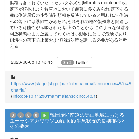
惧種も含まれていた.また,ハタネズミ(Microtus montebelli)の
落下が植林地より牧草地において顕著に多くみられ,落下する
種は側溝周辺の小型哺乳類相を反映していると思われた.側溝
への落下には季節性がみられ,それぞれの種の繁殖期と関連し
ている可能性が示唆された.以上のことから,このような側溝を
開放状態のまま放置しておくのは小動物にとって危険であり,
側溝への落下防止策および脱出対策を講じる必要があると考
える.
2023-06-08 13:43:45
Twitter
3 + 2
https://www.jstage.jst.go.jp/article/mammalianscience/48/1/48_1_1
char/ja/
(
info:doi/10.11238/mammalianscience.48.1
)
韓国慶尚南道の馬山地域における
3
0
0
0
IR
ユーラシアカワウソLutra lutra生息状況の長期推移と
その要因