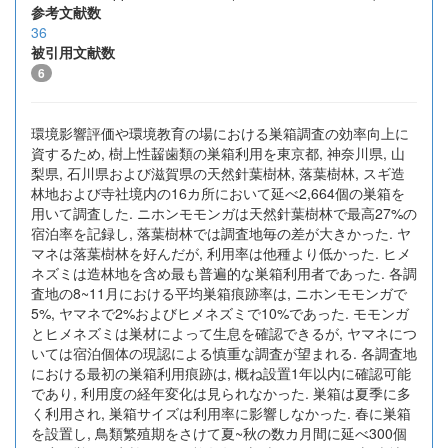
参考文献数
36
被引用文献数
6
環境影響評価や環境教育の場における巣箱調査の効率向上に
資するため, 樹上性齧歯類の巣箱利用を東京都, 神奈川県, 山
梨県, 石川県および滋賀県の天然針葉樹林, 落葉樹林, スギ造
林地および寺社境内の16カ所において延べ2,664個の巣箱を
用いて調査した. ニホンモモンガは天然針葉樹林で最高27%の
宿泊率を記録し, 落葉樹林では調査地毎の差が大きかった. ヤ
マネは落葉樹林を好んだが, 利用率は他種より低かった. ヒメ
ネズミは造林地を含め最も普遍的な巣箱利用者であった. 各調
査地の8~11月における平均巣箱痕跡率は, ニホンモモンガで
5%, ヤマネで2%およびヒメネズミで10%であった. モモンガ
とヒメネズミは巣材によって生息を確認できるが, ヤマネにつ
いては宿泊個体の現認による慎重な調査が望まれる. 各調査地
における最初の巣箱利用痕跡は, 概ね設置1年以内に確認可能
であり, 利用度の経年変化は見られなかった. 巣箱は夏季に多
く利用され, 巣箱サイズは利用率に影響しなかった. 春に巣箱
を設置し, 鳥類繁殖期をさけて夏~秋の数カ月間に延べ300個