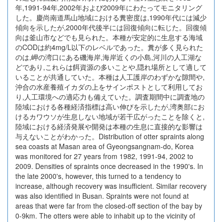
年,1991-94年,2002年および2009年にわたってモニタリング
した。慶尚南道馬山地域における糞密度は,1990年代には減少
傾向を示したが,2000年代後半には回復傾向に転じた。回復傾
向は釜山市などでも見られた。本種が安定的に生息する海域
のCODは約4mg/L以下のレベルであった。糞が多く見られた
のは,岬の湾口にある磯海岸,海岸近くの小島,河川の人工湖な
どであり,これらは餌資源の多いことや,隠れ場所として適して
いることが共通していた。本種は人工護岸のわずかな隙間や,
沖合の水産養殖イカダの上をサインポストとして利用してお
り,人工環境への適応力も備えていた。調査期間中に調査地の
陸域における各種経済指標は高い伸びを示したが,湾奥部にお
けるカワウソが生息しない地域が若干広がったことを除くと,
陸域における経済発展や開発は本種の生息に直接的な影響は
与えないことがわかった。Distribution of otter spraints along
sea coasts at Masan area of Gyeongsangnam-do, Korea
was monitored for 27 years from 1982, 1991-94, 2002 to
2009. Densities of spraints once decreased in the 1990's. In
the late 2000's, however, this turned to a tendency to
increase, although recovery was insufficient. Similar recovery
was also identified in Busan. Spraints were not found at
areas that were far from the closed-off section of the bay by
0-9km. The otters were able to inhabit up to the vicinity of