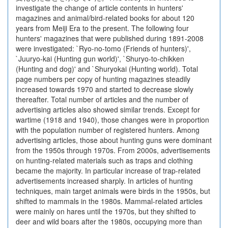
investigate the change of article contents in hunters'
magazines and animal/bird-related books for about 120
years from Meiji Era to the present. The following four
hunters' magazines that were published during 1891-2008
were investigated: `Ryo-no-tomo (Friends of hunters)',
`Juuryo-kai (Hunting gun world)', `Shuryo-to-chikken
(Hunting and dog)' and `Shuryokai (Hunting world). Total
page numbers per copy of hunting magazines steadily
increased towards 1970 and started to decrease slowly
thereafter. Total number of articles and the number of
advertising articles also showed similar trends. Except for
wartime (1918 and 1940), those changes were in proportion
with the population number of registered hunters. Among
advertising articles, those about hunting guns were dominant
from the 1950s through 1970s. From 2000s, advertisements
on hunting-related materials such as traps and clothing
became the majority. In particular increase of trap-related
advertisements increased sharply. In articles of hunting
techniques, main target animals were birds in the 1950s, but
shifted to mammals in the 1980s. Mammal-related articles
were mainly on hares until the 1970s, but they shifted to
deer and wild boars after the 1980s, occupying more than