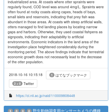
industrialized area. At coasts where otter spraints were
regularly found, COD level was around 4mg/L. Spraints were
often found at rocky coasts along capes, heads of bays,
small islets and reservoirs, indicating that prey fish was
abundant in those areas. At coasts with steep artificial walls,
otters managed to find landing places by locating narrow
gaps and harbors. Otherwise, they used coastal fishpens as
signposts, indicating their adaptability to artificial
environments. Economic indicators in the land area of the
investigation place heightened considerably during the
monitoring period. The above findings indicate that terrestrial
economic growth does not necessarily lead to the decrease
of the otter population.
2018-10-16 10:15:18
はてなブックマーク
1
Twitter
2 + 0
https://ci.nii.ac.jp/naid/110009808448
野生動物調査用センサーカメラの機種
3
0
0
0