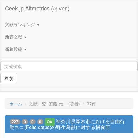
Ceek.jp Altmetrics (α ver.)
文献ランキング
新着文献
新着投稿
検索
ホーム
文献一覧: 安藤 元一 (著者)
37件
神奈川県厚木市における自由行
227
0
0
0
OA
動ネコ(Felis catus)の野生鳥獣に対する捕食圧