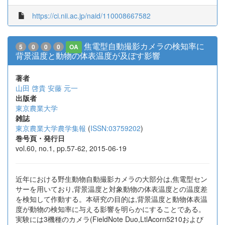
https://ci.nii.ac.jp/naid/110008667582
焦電型自動撮影カメラの検知率に
5
0
0
0
OA
背景温度と動物の体表温度が及ぼす影響
著者
山田 啓貴
安藤 元一
出版者
東京農業大学
雑誌
東京農業大学農学集報
(
ISSN:03759202
)
巻号頁・発行日
vol.60, no.1, pp.57-62, 2015-06-19
近年における野生動物自動撮影カメラの大部分は,焦電型セン
サーを用いており,背景温度と対象動物の体表温度との温度差
を検知して作動する。本研究の目的は,背景温度と動物体表温
度が動物の検知率に与える影響を明らかにすることである。
実験には3機種のカメラ(FieldNote Duo,LtlAcorn5210および