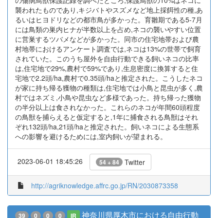
の傷病鳥獣保護記録を調べたところ,保護鳥獣の10%はネコに
襲われたものであり,キジバトやスズメなど地上採餌性の種,あ
るいはヒヨドリなどの都市鳥が多かった。育雛期である5-7月
には鳥類の巣内ヒナが半数以上を占め,ネコの襲いやすい位置
に営巣するツバメなどが多かった。同市の住宅地帯および農
村地帯におけるアンケート調査では,ネコは13%の世帯で飼育
されていた。このうち屋外を自由行動できる飼いネコの比率
は,住宅地で29%,農村で59%であり,生息密度に換算すると住
宅地で2.2頭/ha,農村で0.35頭/haと推定された。こうしたネコ
が家に持ち帰る獲物の種類は,住宅地では小鳥と昆虫が多く,農
村ではネズミ,小鳥や昆虫など多様であった。持ち帰った獲物
の半分以上は食されなかった。これらのネコが年間60頭程度
の鳥獣を捕らえると仮定すると,1年に捕食される鳥獣はそれ
ぞれ132頭/ha,21頭/haと推定された。飼いネコによる生態系
への影響を避けるためには,室内飼いが望まれる。
2023-06-01 18:45:26
Twitter
54 + 84
http://agriknowledge.affrc.go.jp/RN/2030873358
神奈川県厚木市における自由行動
39
0
0
0
IR