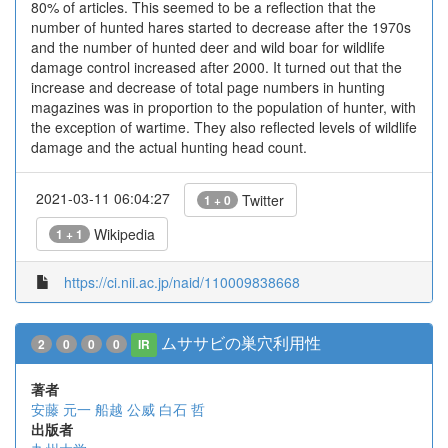
80% of articles. This seemed to be a reflection that the
number of hunted hares started to decrease after the 1970s
and the number of hunted deer and wild boar for wildlife
damage control increased after 2000. It turned out that the
increase and decrease of total page numbers in hunting
magazines was in proportion to the population of hunter, with
the exception of wartime. They also reflected levels of wildlife
damage and the actual hunting head count.
2021-03-11 06:04:27
Twitter
1 + 0
Wikipedia
1 + 1
https://ci.nii.ac.jp/naid/110009838668
ムササビの巣穴利用性
2
0
0
0
IR
著者
安藤 元一
船越 公威
白石 哲
出版者