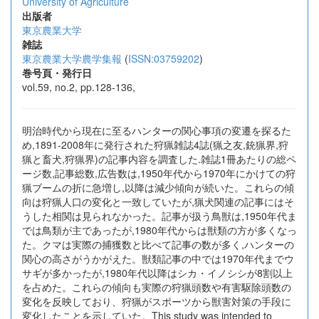
University of Agriculture
出版者
東京農業大学
雑誌
東京農業大学農学集報
(
ISSN:03759202
)
巻号頁・発行日
vol.59, no.2, pp.128-136,
明治時代から現在に至るハンターの関心事項の変遷を探るた
め,1891-2008年に発行された狩猟雑誌4誌(猟之友,銃猟界,狩
猟と畜犬,狩猟界)の記事内容を調査した.雑誌1冊あたりの総ペ
ージ数,記事総数,広告数は,1950年代から1970年にかけての狩
猟ブームの折に急増し,以降は減少傾向が続いた。これらの傾
向は狩猟人口の変化と一致していたが,猟犬関連の記事にはそ
うした相関は見られなかった。記事が扱う鳥獣は,1950年代ま
では鳥類が主であったが,1980年代からは獣類の方が多くなっ
た。クマは実際の捕獲数と比べて記事の数が多く,ハンターの
関心の高さがうかがえた。獣類記事の中では1970年代までウ
サギが多かったが,1980年代以降はシカ・イノシシが8割以上
を占めた。これらの傾向も実際の狩猟頭数や有害駆除頭数の
変化を反映しており、狩猟がスポーツから獣害対策の手段に
変化したことを示していた。This study was intended to