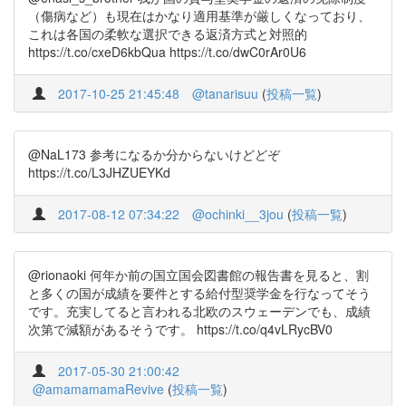
（傷病など）も現在はかなり適用基準が厳しくなっており、
これは各国の柔軟な選択できる返済方式と対照的
https://t.co/cxeD6kbQua https://t.co/dwC0rAr0U6
2017-10-25 21:45:48
@tanarisuu
(
投稿一覧
)
@NaL173 参考になるか分からないけどどぞ
https://t.co/L3JHZUEYKd
2017-08-12 07:34:22
@ochinki__3jou
(
投稿一覧
)
@rionaoki 何年か前の国立国会図書館の報告書を見ると、割
と多くの国が成績を要件とする給付型奨学金を行なってそう
です。充実してると言われる北欧のスウェーデンでも、成績
次第で減額があるそうです。 https://t.co/q4vLRycBV0
2017-05-30 21:00:42
@amamamamaRevive
(
投稿一覧
)