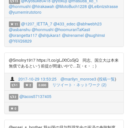
@Kiyosuke0418
@ytokuji
@masuda_ko_1
13
@honmushi
@hirakawah
@MotoBuch1228
@Leibnizstrasse
@yumemirutotoro
@1207_IETTA_7
@433_edec
@abhwebh23
11
@asbanshu
@honmushi
@hoomuranTaKasii
@orangetta117
@shijukara1
@sirenamel
@sughimsi
@Y6V26829
@Smolny1917 https://t.co/gLJXtCoSjQ 同志、国立大は本来
無償であるという前提が間違いやで…Σ(・ε・；)
2017-10-29 13:53:25
@marilyn_monroe3
(
投稿一覧
)
リツイート・ネットワーク (2)
1
2
0.000
@tacos57137405
2
0
@enasi_s_brother 我が国の貸与型奨学金の返済の免除制度