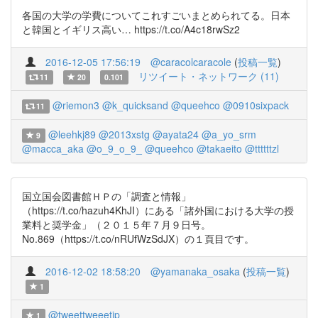
各国の大学の学費についてこれすごいまとめられてる。日本
と韓国とイギリス高い… https://t.co/A4c18rwSz2
2016-12-05 17:56:19
@caracolcaracole
(
投稿一覧
)
リツイート・ネットワーク (11)
11
20
0.101
@riemon3
@k_quicksand
@queehco
@0910sixpack
11
@leehkj89
@2013xstg
@ayata24
@a_yo_srm
9
@macca_aka
@o_9_o_9_
@queehco
@takaeito
@ttttttzl
国立国会図書館ＨＰの「調査と情報」
（https://t.co/hazuh4KhJI）にある「諸外国における大学の授
業料と奨学金」（２０１５年７月９日号。
No.869（https://t.co/nRUfWzSdJX）の１頁目です。
2016-12-02 18:58:20
@yamanaka_osaka
(
投稿一覧
)
1
@tweettweeetjp
1