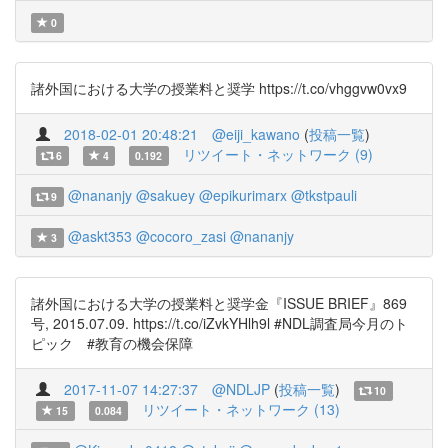
0
諸外国における大学の授業料と奨学 https://t.co/vhggvw0vx9
2018-02-01 20:48:21
@eiji_kawano
(
投稿一覧
)
リツイート・ネットワーク (9)
6
4
0.192
@nananjy
@sakuey
@epikurimarx
@tkstpauli
9
@askt353
@cocoro_zasi
@nananjy
3
諸外国における大学の授業料と奨学金『ISSUE BRIEF』869
号, 2015.07.09. https://t.co/iZvkYHlh9l #NDL調査局今月のト
ピック #教育の機会保障
2017-11-07 14:27:37
@NDLJP
(
投稿一覧
)
10
リツイート・ネットワーク (13)
15
0.084