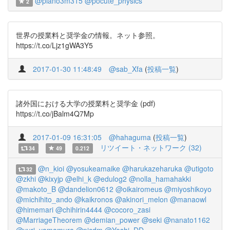
@piano3m315
@pocute_physics
2
世界の授業料と奨学金の情報。ネット参照。
https://t.co/Ljz1gWA3Y5
2017-01-30 11:48:49
@sab_Xfa
(
投稿一覧
)
諸外国における大学の授業料と奨学金 (pdf)
https://t.co/jBalm4Q7Mp
2017-01-09 16:31:05
@hahaguma
(
投稿一覧
)
リツイート・ネットワーク (32)
34
49
0.212
@n_kioi
@yosukeamaike
@harukazeharuka
@utigoto
32
@zkhi
@kixyjp
@elhi_k
@edulog2
@nolla_hamahakki
@makoto_B
@dandelion0612
@oikairomeus
@miyoshikoyo
@michihito_ando
@kaikronos
@akinori_melon
@manaowl
@himemari
@chihirin4444
@cocoro_zasi
@MarriageTheorem
@demian_power
@seki
@nanato1162