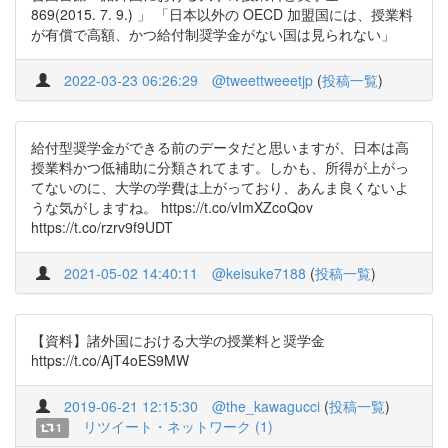
869(2015. 7. 9.) 」 「日本以外の OECD 加盟国には、授業料
が有償で高額、かつ給付制奨学金がない国は見られない」
2022-03-23 06:26:29
@tweettweeetjp
(
投稿一覧
)
給付型奨学金ができる前のデータだと思いますが、日本は高
授業料かつ低補助に分類されてます。しかも、所得が上がっ
てないのに、大学の学費は上がっており、あんま良くないよ
うな気がしますね。 https://t.co/vImXZcoQov
https://t.co/rzrv9f9UDT
2021-05-02 14:40:11
@keisuke7188
(
投稿一覧
)
【資料】諸外国における大学の授業料と奨学金
https://t.co/AjT4oES9MW
2019-06-21 12:15:30
@the_kawagucci
(
投稿一覧
)
リツイート・ネットワーク (1)
1