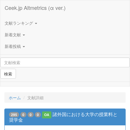
Ceek.jp Altmetrics (α ver.)
文献ランキング
新着文献
新着投稿
検索
ホーム
文献詳細
諸外国における大学の授業料と
295
0
0
0
OA
奨学金