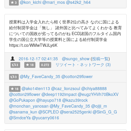
@kon_kichi
@mari_mos
@s42k2_h64
3
授業料は入学金入れたら軽く世界2位の高さ なのに国による
給付制奨学金は「無し」 諸外国と比べてみてよくわかる 教育
についての国政が劣ってるのがね ECD諸国のフルタイム国内
学生の国公立大学等の授業料と国による給付制奨学金
https://t.co/WMwTWJLy6K
2016-12-17 02:41:35
@sungo_show
(
投稿一覧
)
リツイート・ネットワーク (3)
3
18
0.272
@My_FaveCandy_35
@cotton29flower
3
@ako14ten113
@caz_lionzsoul
@chiya88888
18
@cotton29flower
@deep1192impact
@eugzYHVh70BkoXV
@GoPukapon
@hayupo718
@kazu39rock
@monchan_yanosan
@My_FaveCandy_35
@ojiji_m
@sanama_kun
@SCPLEO
@sera2525genki
@SinG_G_G
@SmdceYa
@yucarry0616