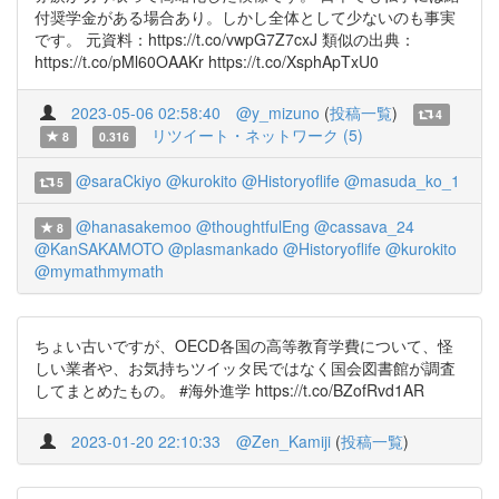
付奨学金がある場合あり。しかし全体として少ないのも事実
です。 元資料：https://t.co/vwpG7Z7cxJ 類似の出典：
https://t.co/pMl60OAAKr https://t.co/XsphApTxU0
2023-05-06 02:58:40
@y_mizuno
(
投稿一覧
)
4
リツイート・ネットワーク (5)
8
0.316
@saraCkiyo
@kurokito
@Historyoflife
@masuda_ko_1
5
@hanasakemoo
@thoughtfulEng
@cassava_24
8
@KanSAKAMOTO
@plasmankado
@Historyoflife
@kurokito
@mymathmymath
ちょい古いですが、OECD各国の高等教育学費について、怪
しい業者や、お気持ちツイッタ民ではなく国会図書館が調査
してまとめたもの。 #海外進学 https://t.co/BZofRvd1AR
2023-01-20 22:10:33
@Zen_Kamiji
(
投稿一覧
)