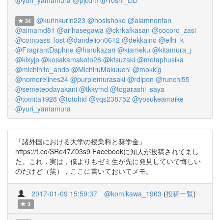
@yuri_yamamura
@pjcdm
@Yoshi_DD
@kurinkurin223
@hosishoko
@aiamnontan
34
@aimamd81
@arihasegawa
@ckrkafkasan
@cocoro_zasi
@compass_lost
@dandelion0612
@dekkaino
@elhi_k
@FragrantDaphne
@harukazari
@kiameku
@kitamura_j
@kixyjp
@kosakamakoto28
@ktsuzaki
@metaphusika
@michihito_ando
@MichiruMakuuchi
@mokkig
@nomorelines24
@purplemurasaki
@rdlpon
@runchi55
@semeteodayakani
@tkkymd
@togarashi_saya
@tomita1928
@totohid
@vqs238752
@yosukeamaike
@yuri_yamamura
「諸外国における大学の授業料と奨学金」
https://t.co/SRe47Z03s9 Facebookに知人が投稿されてまし
た。これ，実は，僕よりもゼミ生が先に発見していて悔しい
のだけど（笑），ここに書いておいてメモ。
2017-01-09 15:59:37
@komikawa_1963
(
投稿一覧
)
3