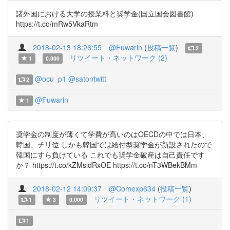
諸外国における大学の授業料と奨学金(国立国会図書館)
https://t.co/mRw5VkaRtm
2018-02-13 18:26:55
@Fuwarin
(
投稿一覧
)
2
リツイート・ネットワーク (2)
1
0.000
@ocu_p1
@satontwitt
2
@Fuwarin
1
奨学金の制度が薄くて学費が高いのはOECDの中では日本、
韓国、チリ位 しかも韓国では給付型奨学金が新設されたので
韓国にすら負けている これでも奨学金破産は自己責任です
か？ https://t.co/kZMsidRxOE https://t.co/nT3WBekBMm
2018-02-12 14:09:37
@Comexp634
(
投稿一覧
)
リツイート・ネットワーク (1)
1
3
0.000
1