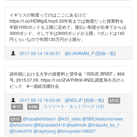
イギリスの制度ってのはここにあるけど
https://t.co/HDWgdLhoy5 20年前までは無償だった授業料を
年額1000ポンドを上限に定めて、後払い制度が出来てからは
3000ポンド、そして今は9000ポンドが上限。1ポンドは145
円くらいなので年間130万円が上限か。
2017-05-14 19:02:51
@LUKANAN_P
(
投稿一覧
)
諸外国における大学の授業料と奨学金『ISSUE BRIEF』869
号, 2015.07.09. https://t.co/iZvkYHlh9l #NDL調査局今月のト
ピック #一億総活躍社会
2017-05-12 16:03:00
@NDLJP
(
投稿一覧
)
12
リツイート・ネットワーク (12)
11
0.096
@tojoabehitlaso1
@433_edec
@SMLkitakomenews
12
@shiomomi
@Kiyosuke0418
@sakinotk
@masuda_ko_1
@irokichi76
@zephyorg
@tomoyukio198207