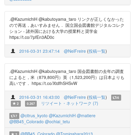
.@KazumichiH @kabutoyama_taro リンクが正しくなかった
ので再送，あいすみません． 国立国会図書館デジタルコレク
ション - 諸外国における大学の授業料と奨学金
https://t.co/7pfEn3AD0c
2016-03-31 23:47:14
@NelFreire
(
投稿一覧
)
.@KazumichiH @kabutoyama_taro 国会図書館の去年の調査
によると，米（879,800円）英（1,523,200円）は日本よりも
高いです． https://t.co/XtdfhSHSvW
2016-03-31 16:43:00
@NelFreire
(
投稿一覧
)
6
リツイート・ネットワーク (7)
2
0.267
@citrus_kyoto
@KazumichiH
@matiere
7
@BB45_Colorado
@ochiai_tetu
@BB45_Colorado
@Tomigahara2013
2