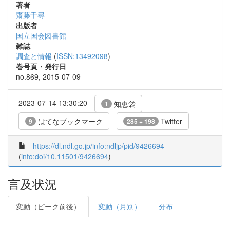
著者
齋藤千尋
出版者
国立国会図書館
雑誌
調査と情報
(
ISSN:13492098
)
巻号頁・発行日
no.869, 2015-07-09
2023-07-14 13:30:20
知恵袋
1
はてなブックマーク
Twitter
9
285 + 198
https://dl.ndl.go.jp/info:ndljp/pid/9426694
(
info:doi/10.11501/9426694
)
言及状況
変動（ピーク前後）
変動（月別）
分布