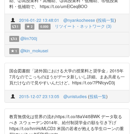
助、②高授業料・高補助、③高授業料・低補助、④低授業
料・低補助で、 https://t.co/umElCeqBOO
2016-01-22 13:48:01
@nyankocheese
(
投稿一覧
)
リツイート・ネットワーク (3)
1
2
0.000
@lm700j
3
@kin_mokusei
1
国会図書館「諸外国における大学の授業料と奨学金」2015年
7月なのでこっちのほうがデータ新しいし詳細。まあ共産も一
頁だけなので見やすいんだけど。https://t.co/7PNfcyvD3j
2015-12-07 23:13:05
@unistudies
(
投稿一覧
)
教育無償化は世界の流れhttps://t.co/t8aV4i5BWK データ取る
べき スウェーデン2014年、給付制奨学金の額を引き下げ
https://t.co/hrnHcMLCD3 米国の若者が抱える学生ローンの重