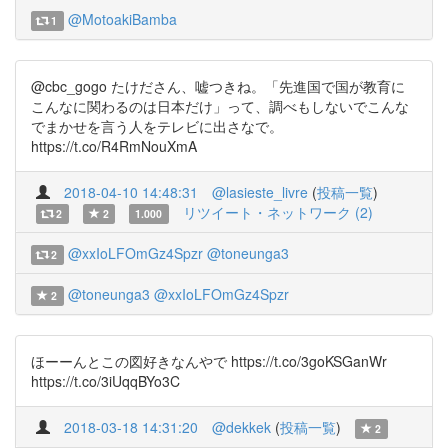
@MotoakiBamba
1
@cbc_gogo たけださん、嘘つきね。「先進国で国が教育に
こんなに関わるのは日本だけ」って、調べもしないでこんな
でまかせを言う人をテレビに出さなで。
https://t.co/R4RmNouXmA
2018-04-10 14:48:31
@lasieste_livre
(
投稿一覧
)
リツイート・ネットワーク (2)
2
2
1.000
@xxIoLFOmGz4Spzr
@toneunga3
2
@toneunga3
@xxIoLFOmGz4Spzr
2
ほーーんとこの図好きなんやで https://t.co/3goKSGanWr
https://t.co/3iUqqBYo3C
2018-03-18 14:31:20
@dekkek
(
投稿一覧
)
2