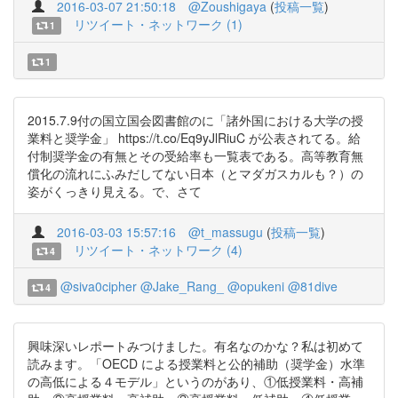
2016-03-07 21:50:18
@Zoushigaya
(
投稿一覧
)
リツイート・ネットワーク (1)
1
1
2015.7.9付の国立国会図書館のに「諸外国における大学の授
業料と奨学金」 https://t.co/Eq9yJlRiuC が公表されてる。給
付制奨学金の有無とその受給率も一覧表である。高等教育無
償化の流れにふみだしてない日本（とマダガスカルも？）の
姿がくっきり見える。で、さて
2016-03-03 15:57:16
@t_massugu
(
投稿一覧
)
リツイート・ネットワーク (4)
4
@siva0cipher
@Jake_Rang_
@opukeni
@81dive
4
興味深いレポートみつけました。有名なのかな？私は初めて
読みます。「OECD による授業料と公的補助（奨学金）水準
の高低による４モデル」というのがあり、①低授業料・高補