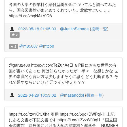
各国の大学の授業料や給付型奨学金についてふと調べてみた
ら、国会図書館がまとめてくれていた。北欧すごい。。。
https://t.co/vhqNA1r9Q8
2022-05-18 21:05:03
@JunkoSanada
(
投稿一覧
)
2
@m85007
@mtcbn
2
@garu2468 https://t.co/cTeZ0hA4EI ８P目におもな世界の有
無が書いてあった 俺は知らなかったが 半々 な感じかな 世
界の常識的な言い方は少しまずそうに思う どう判断する？ そ
れで通すならいいけど 元ツイが消えた？？
2022-04-29 16:53:02
@masanodoi
(
投稿一覧
)
https://t.co/rzv1GtJXh4 引用 https://t.co/5qc7DWPqNH 上記
にある文書が下記文書です https://t.co/zlZvzW00qU 「国立国
会図書館 諸外国における大学の授業料と奨学金 NUMBER