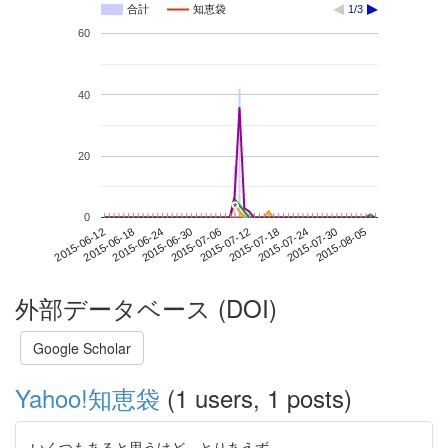
合計
知恵袋
1/3
60
40
20
*
*
0
2015-07-30
2015-06-12
2015-06-30
2015-07-18
2015-08-05
2015-06-18
2015-07-06
2015-07-24
2015-06-24
2015-07-12
外部データベース (DOI)
Google Scholar
Yahoo!知恵袋
(1 users, 1 posts)
いくつもあると思うけど、とりあえず、