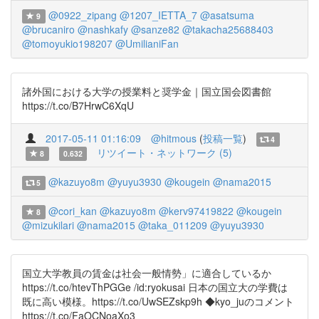
@0922_zipang
@1207_IETTA_7
@asatsuma
9
@brucaniro
@nashkafy
@sanze82
@takacha25688403
@tomoyukio198207
@UmilianiFan
諸外国における大学の授業料と奨学金｜国立国会図書館
https://t.co/B7HrwC6XqU
2017-05-11 01:16:09
@hitmous
(
投稿一覧
)
4
リツイート・ネットワーク (5)
8
0.632
@kazuyo8m
@yuyu3930
@kougein
@nama2015
5
@cori_kan
@kazuyo8m
@kerv97419822
@kougein
8
@mizukilari
@nama2015
@taka_011209
@yuyu3930
国立大学教員の賃金は社会一般情勢」に適合しているか
https://t.co/htevThPGGe /id:ryokusai 日本の国立大の学費は
既に高い模様。https://t.co/UwSEZskp9h ◆kyo_juのコメント
https://t.co/FaOCNoaXo3