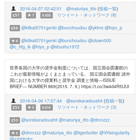
2016-04-07 02:42:01
@maturiya_itto
(
投稿一覧
)
リツイート・ネットワーク (8)
7
7
0.433
@kitkat0701genki
@bunchoudou
@ykhre
@hiyo_p
8
@kitkat0701genki
@bunchoudou
@clown000
6
@c_hfg_ik
@hiyo_p
@shushu1972
世界各国の大学の奨学金制度については、国立国会図書館の
これが最新情報がよくまとまっている。 国立国会図書館 諸外
国における大学の授業料と奨学金 調査と情報―ISSUE
BRIEF― NUMBER 869(2015. 7. 9.) https://t.co/3w4d4R5UUl
2016-04-06 17:27:44
@sorekaradoushit
(
投稿一覧
)
リツイート・ネットワーク (3)
3
5
0.516
@sorekaradoushit
@maturiya_itto
@dmnzzz
3
@dmnzzz
@maturiya_itto
@tigerbutter
@VHsingularity
5
@zzbbbzbz