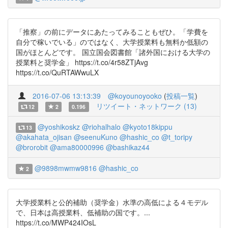
「推察」の前にデータにあたってみることもぜひ。「学費を
自分で稼いでいる」のではなく、大学授業料も無料か低額の
国がほとんどです。 国立国会図書館「諸外国における大学の
授業料と奨学金」 https://t.co/4r58ZTjAvg
https://t.co/QuRTAWwuLX
2016-07-06 13:13:39
@koyounoyooko
(
投稿一覧
)
リツイート・ネットワーク (13)
12
2
0.196
@yoshikoskz
@riohalhalo
@kyoto18kippu
13
@akahata_ojisan
@seenuKuno
@hashic_co
@t_toripy
@brorobit
@ama80000996
@bashikaz44
@9898mwmw9816
@hashic_co
2
大学授業料と公的補助（奨学金）水準の高低による４モデル
で、日本は高授業料、低補助の国です。...
https://t.co/MWP424IOsL