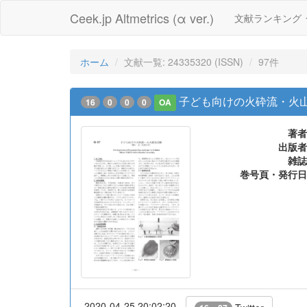
Ceek.jp Altmetrics (α ver.)
文献ランキング
ホーム
文献一覧: 24335320 (ISSN)
97件
子ども向けの火砕流・火
16
0
0
0
OA
著者
出版者
雑誌
巻号頁・発行日
2020-04-25 20:02:20