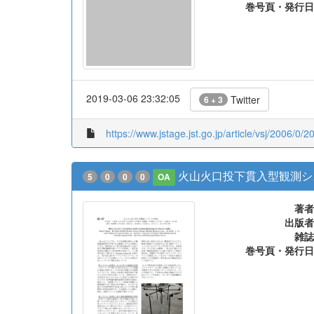
巻号頁・発行日
2019-03-06 23:32:05
Twitter
6 + 3
https://www.jstage.jst.go.jp/article/vsj/2006/0/2
火山火口投下貫入型観測シ
5
0
0
0
OA
著者
出版者
雑誌
巻号頁・発行日