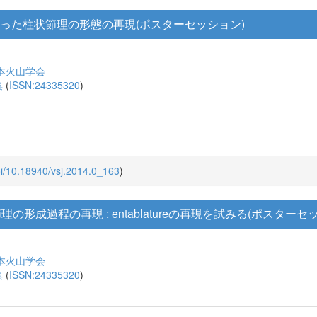
曲がった柱状節理の形態の再現(ポスターセッション)
本火山学会
集
(
ISSN:24335320
)
oi/10.18940/vsj.2014.0_163
)
の形成過程の再現 : entablatureの再現を試みる(ポスターセ
本火山学会
集
(
ISSN:24335320
)