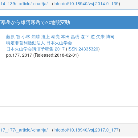
014_139/_article/-char/ja/
(
info:doi/10.18940/vsj.2014.0_139
)
た雌阿寒岳から雄阿寒岳での地殻変動
藤原 智
小林 知勝
撹上 泰亮
本田 昌樹
森下 遊
矢来 博司
特定非営利活動法人 日本火山学会
日本火山学会講演予稿集 2017
(
ISSN:24335320
)
pp.177, 2017 (Released:2018-02-01)
017_177/_article/-char/ja/
(
info:doi/10.18940/vsj.2017.0_177
)