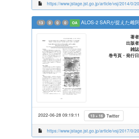
https://www.jstage.jst.go.jp/article/vsj/2014/0/2
ALOS-2 SARが捉え
13
0
0
0
OA
著者
出版者
雑誌
巻号頁・発行日
2022-06-28 09:19:11
Twitter
13 + 16
https://www.jstage.jst.go.jp/article/vsj/2017/0/2