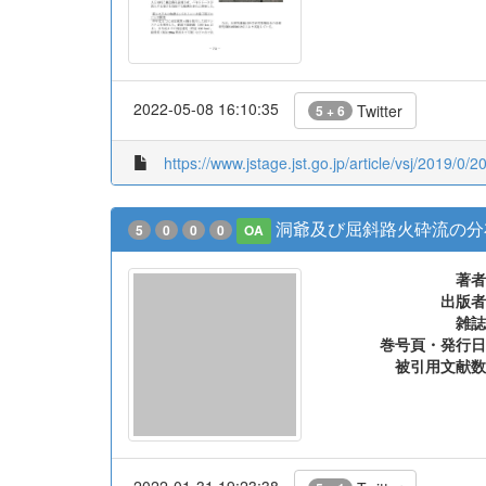
2022-05-08 16:10:35
Twitter
5 + 6
https://www.jstage.jst.go.jp/article/vsj/2019/0/2
洞爺及び屈斜路火砕流の分
5
0
0
0
OA
著者
出版者
雑誌
巻号頁・発行日
被引用文献数