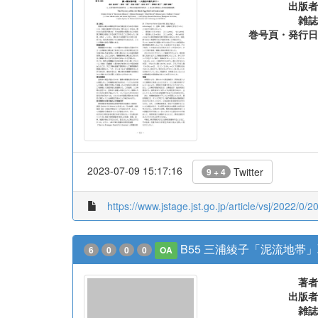
出版者
雑誌
巻号頁・発行日
2023-07-09 15:17:16
Twitter
9 + 4
https://www.jstage.jst.go.jp/article/vsj/2022/0/2
B55 三浦綾子「泥流地帯
6
0
0
0
OA
著者
出版者
雑誌