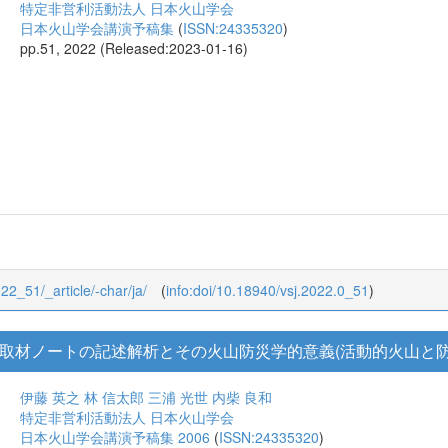
特定非営利活動法人 日本火山学会
日本火山学会講演予稿集
(
ISSN:24335320
)
pp.51, 2022 (Released:2023-01-16)
022_51/_article/-char/ja/
(
info:doi/10.18940/vsj.2022.0_51
)
」取材ノートの記述解析とその火山防災学的意義(活動的火山と防災
伊藤 英之
林 信太郎
三浦 光世
内柴 良和
特定非営利活動法人 日本火山学会
日本火山学会講演予稿集 2006
(
ISSN:24335320
)