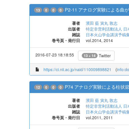
P2-11 アナログ実験による
13
0
0
0
著者
濱田 藍
寅丸 敦志
出版者
特定非営利活動法人 日
雑誌
日本火山学会講演予稿
巻号頁・発行日
vol.2014, 2014
2016-07-23 18:18:55
Twitter
13 + 14
https://ci.nii.ac.jp/naid/110009898821
(
info:d
P74 アナログ実験による柱状節理
12
0
0
0
著者
濱田 藍
寅丸 敦志
出版者
特定非営利活動法人 日
雑誌
日本火山学会講演予稿
巻号頁・発行日
vol.2011, 2011