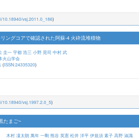
oi/10.18940/vsj.2011.0_186
)
ーリングコアで確認された阿蘇-4 火砕流堆積物
口 圭一
宇都 浩三
小野 晃司
中村 武
本火山学会
集
(
ISSN:24335320
)
oi/10.18940/vsj.1997.2.0_5
)
黒たまご~
⽊村 凜太朗
萬年 ⼀剛
熊⾕ 英憲
松井 洋平
伊規須 素⼦
⾼野 淑識