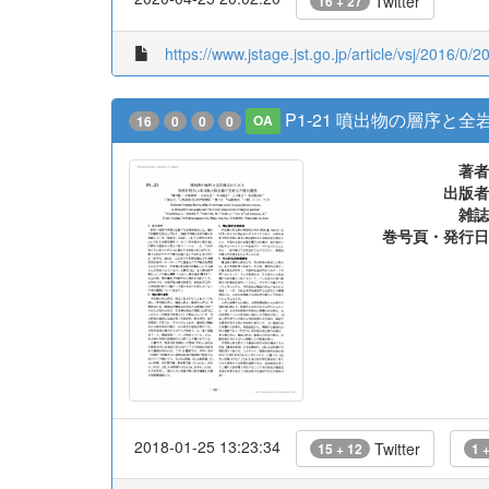
Twitter
16 + 27
https://www.jstage.jst.go.jp/article/vsj/2016/0/2
P1-21 噴出物の層序
16
0
0
0
OA
著者
出版者
雑誌
巻号頁・発行日
2018-01-25 13:23:34
Twitter
15 + 12
1 