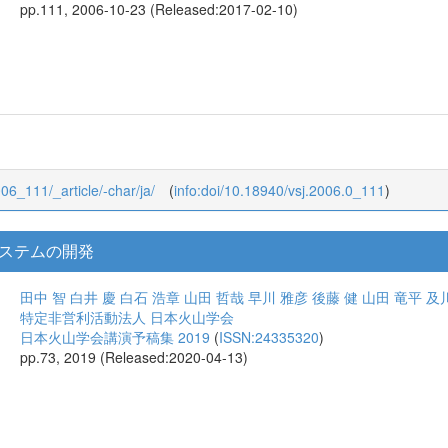
pp.111, 2006-10-23 (Released:2017-02-10)
006_111/_article/-char/ja/
(
info:doi/10.18940/vsj.2006.0_111
)
ステムの開発
田中 智
白井 慶
白石 浩章
山田 哲哉
早川 雅彦
後藤 健
山田 竜平
及
特定非営利活動法人 日本火山学会
日本火山学会講演予稿集 2019
(
ISSN:24335320
)
pp.73, 2019 (Released:2020-04-13)