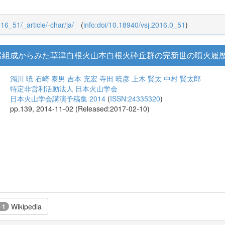
016_51/_article/-char/ja/
(
info:doi/10.18940/vsj.2016.0_51
)
と全岩組成からみた草津白根火山本白根火砕丘群の完新世の噴火履歴
濁川 暁
石崎 泰男
吉本 充宏
寺田 暁彦
上木 賢太
中村 賢太郎
特定非営利活動法人 日本火山学会
日本火山学会講演予稿集 2014
(
ISSN:24335320
)
pp.139, 2014-11-02 (Released:2017-02-10)
Wikipedia
+ 1