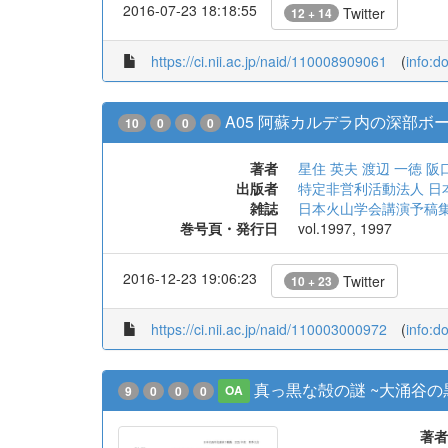
2016-07-23 18:18:55
Twitter
12 + 14
https://ci.nii.ac.jp/naid/110008909061
(
info:d
A05 阿蘇カルデラ内の深部ボ
10
0
0
0
著者
星住 英夫
渡辺 一徳
阪
出版者
特定非営利活動法人 日
雑誌
日本火山学会講演予稿
巻号頁・発行日
vol.1997, 1997
2016-12-23 19:06:23
Twitter
10 + 23
https://ci.nii.ac.jp/naid/110003000972
(
info:d
真っ黒な殻の謎 ~大涌谷の
9
0
0
0
OA
著者