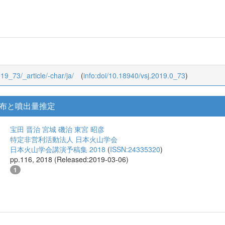
019_73/_article/-char/ja/
(
info:doi/10.18940/vsj.2019.0_73
)
布と噴出量推定
宝田 晋治
宮城 磯治
東宮 昭彦
特定非営利活動法人 日本火山学会
日本火山学会講演予稿集 2018
(
ISSN:24335320
)
pp.116, 2018 (Released:2019-03-06)
1