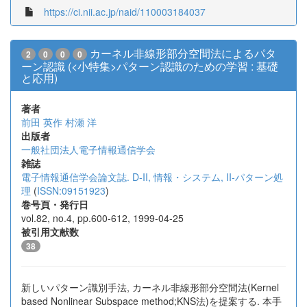
https://ci.nii.ac.jp/naid/110003184037
カーネル非線形部分空間法によるパタ
2
0
0
0
ーン認識 (<小特集>パターン認識のための学習 : 基礎
と応用)
著者
前田 英作
村瀬 洋
出版者
一般社団法人電子情報通信学会
雑誌
電子情報通信学会論文誌. D-II, 情報・システム, II-パターン処
理
(
ISSN:09151923
)
巻号頁・発行日
vol.82, no.4, pp.600-612, 1999-04-25
被引用文献数
38
新しいパターン識別手法, カーネル非線形部分空間法(Kernel
based Nonlinear Subspace method;KNS法)を提案する. 本手