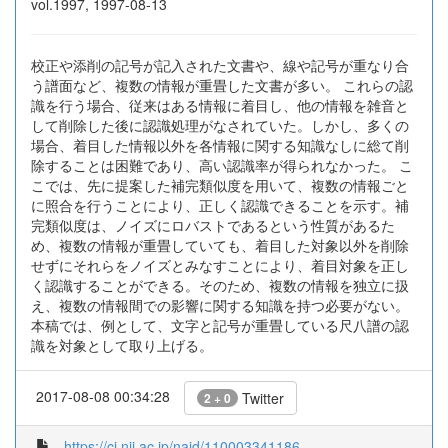
vol.1997, 1997-08-13
校正や添削の記号が記入された文書や、線や記号が重なり合
う譜面など、複数の情報が重畳した文書が多い。 これらの認
識を行う場合、従来はある情報に着目し、他の情報を雑音と
して削除した後に認識処理がなされていた。しかし、多くの
場合、着目した情報以外を各情報に関する知識なしに総て削
除することは困難であり、高い認識率が得られなかった。 こ
こでは、先に提案した補完類似度を用いて、複数の情報ごと
に照合を行うことにより、正しく認識できることを示す。補
完類似度は、ノイズにロバストであるという性質があるた
め、複数の情報が重畳していても、着目した対象以外を削除
せずにそれらをノイズとみなすことにより、着目対象を正し
く認識することができる。そのため、複数の情報を独立に扱
え、複数の情報間での影響に関する知識を持つ必要がない。
本稿では、例として、文字と記号が重畳している尺八譜の認
識を対象として取り上げる。
2017-08-08 00:34:28
Twitter
2 + 0
https://ci.nii.ac.jp/naid/110003341186