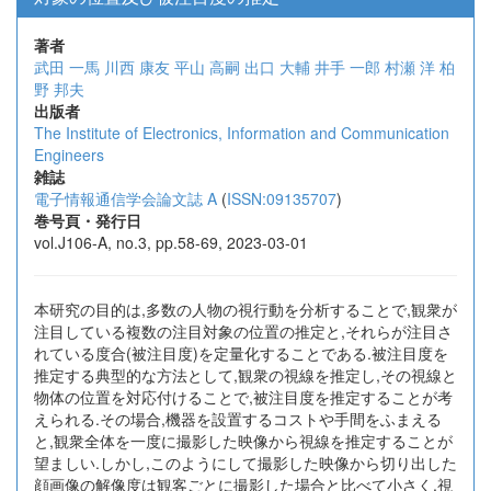
著者
武田 一馬
川西 康友
平山 高嗣
出口 大輔
井手 一郎
村瀬 洋
柏
野 邦夫
出版者
The Institute of Electronics, Information and Communication
Engineers
雑誌
電子情報通信学会論文誌 A
(
ISSN:09135707
)
巻号頁・発行日
vol.J106-A, no.3, pp.58-69, 2023-03-01
本研究の目的は,多数の人物の視行動を分析することで,観衆が
注目している複数の注目対象の位置の推定と,それらが注目さ
れている度合(被注目度)を定量化することである.被注目度を
推定する典型的な方法として,観衆の視線を推定し,その視線と
物体の位置を対応付けることで,被注目度を推定することが考
えられる.その場合,機器を設置するコストや手間をふまえる
と,観衆全体を一度に撮影した映像から視線を推定することが
望ましい.しかし,このようにして撮影した映像から切り出した
顔画像の解像度は観客ごとに撮影した場合と比べて小さく,視