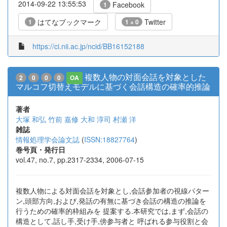
2014-09-22 13:55:53
Facebook
1
はてなブックマーク
Twitter
1
1 + 0
https://ci.nii.ac.jp/ncid/BB16152188
複数人物の対面会話を対象とした
2
0
0
0
OA
マルコフ切替えモデルに基づく会話構造の確率的推論
著者
大塚 和弘
竹前 嘉修
大和 淳司
村瀬 洋
雑誌
情報処理学会論文誌
(
ISSN:18827764
)
巻号頁・発行日
vol.47, no.7, pp.2317-2334, 2006-07-15
複数人物による対面会話を対象とし,会話参加者の視線パター
ン,頭部方向,および,発話の有無に基づき会話の構造の推論を
行うための確率的枠組みを 提案する.本研究では,まず,会話の
構造として,話し手,受け手,傍参与者と 呼ばれる参与役割と会