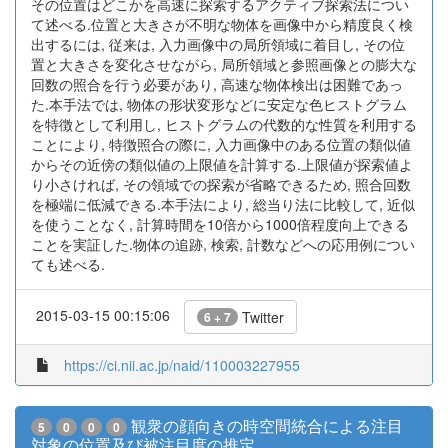
その位置はどこかを高速に探索するアクティブ探索法につい
て述べる.位置と大きさが不明な物体を画像中から精度良く検
出するには, 従来は, 入力画像中の局所領域に着目し, その位
置と大きさを変化させながら, 局所領域と参照画像との膨大な
回数の照合を行う必要があり, 高速な物体検出は困難であっ
た.本手法では, 物体の形状変形などに安定な色ヒストグラム
を特徴として利用し, ヒストグラムの代数的な性質を利用する
ことにより, 特徴照合の際に, 入力画像中のある位置の類似値
からその近傍の類似値の上限値を計算する.上限値が探索値よ
り小さければ, その領域での探索が省略できるため, 照合回数
を極端に低減できる.本手法により, 総当り法に比較して, 近似
を使うことなく, 計算時間を10倍から1000倍程度向上できる
ことを実証した.物体の追跡, 検索, 計数などへの応用例につい
ても述べる.
2015-03-15 00:15:06
Twitter
6 + 7
https://ci.nii.ac.jp/naid/110003227955
観衆の顔向きの時空間統合による注目
5
0
0
0
対象の位置及び被注目度の推定