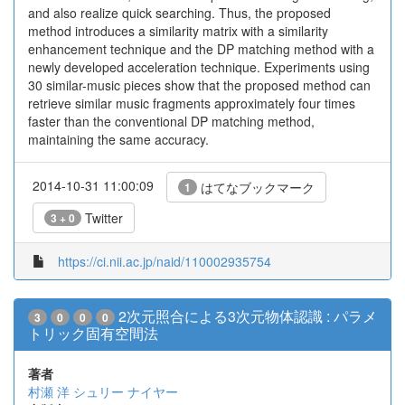
and also realize quick searching. Thus, the proposed
method introduces a similarity matrix with a similarity
enhancement technique and the DP matching method with a
newly developed acceleration technique. Experiments using
30 similar-music pieces show that the proposed method can
retrieve similar music fragments approximately four times
faster than the conventional DP matching method,
maintaining the same accuracy.
2014-10-31 11:00:09
はてなブックマーク
1
Twitter
3 + 0
https://ci.nii.ac.jp/naid/110002935754
2次元照合による3次元物体認識 : パラメ
3
0
0
0
トリック固有空間法
著者
村瀬 洋
シュリー ナイヤー