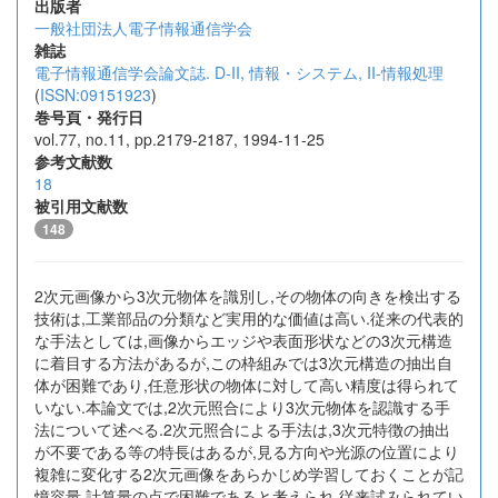
出版者
一般社団法人電子情報通信学会
雑誌
電子情報通信学会論文誌. D-II, 情報・システム, II-情報処理
(
ISSN:09151923
)
巻号頁・発行日
vol.77, no.11, pp.2179-2187, 1994-11-25
参考文献数
18
被引用文献数
148
2次元画像から3次元物体を識別し,その物体の向きを検出する
技術は,工業部品の分類など実用的な価値は高い.従来の代表的
な手法としては,画像からエッジや表面形状などの3次元構造
に着目する方法があるが,この枠組みでは3次元構造の抽出自
体が困難であり,任意形状の物体に対して高い精度は得られて
いない.本論文では,2次元照合により3次元物体を認識する手
法について述べる.2次元照合による手法は,3次元特徴の抽出
が不要である等の特長はあるが,見る方向や光源の位置により
複雑に変化する2次元画像をあらかじめ学習しておくことが記
憶容量,計算量の点で困難であると考えられ,従来試みられてい