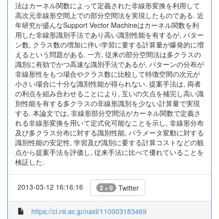
法はカーネル関数によって定義された非線形変換を利用して
高次元非線形空間上での部分空間法を実現したものである. 近
年研究が盛んなSupport Vector Machineはカーネル関数を利
用した非線形識別手法であり高い識別性能を有するが, パター
ン数, クラス数の増加に伴い学習に要する計算量が爆発的に増
えるという問題がある. 一方, 従来の部分空間法は多クラスの
識別に有効でかつ高速な識別手法であるが, パターンの分布が
非線形性をもつ場合やクラス数に比較して特徴空間の次元が
小さい場合に十分な識別性能が得られない. 提案手法は, 両者
の利点を組み合わせることにより, 互いの欠点を補完し高い識
別性能を有する多クラスの非線形識別を少ない計算量で実現
する. 本論文では, 非線形部分空間法がカーネル関数で定義さ
れる非線形変換を用いて定式化可能なことを示し, 非線形分布
及び多クラス分布に対する識別性能, パラメータ変動に対する
識別性能の安定性, 学習及び識別に要する計算コストなどの観
点から提案手法を評価し, 従来手法に比べて優れていることを
検証した.
2013-03-12 16:16:16
Twitter
2 + 0
https://ci.nii.ac.jp/naid/110003183469