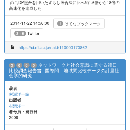
ずに,DP照合を用いたずらし照合法に比べ約1.6倍から18倍の
高速化を達成した.
2014-11-22 14:56:00
はてなブックマーク
1
Twitter
2 + 0
https://ci.nii.ac.jp/naid/110003170862
ネットワークと社会意識に関する韓日
3
0
0
0
比較調査報告書 : 国際間、地域間比較データの計量社
会学的研究
著者
村瀬洋一編
出版者
村瀬洋一
巻号頁・発行日
2009