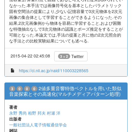
なかった.本手法では画像符号化を基本としたパラメトリック
固有空間法の提案により,少ない記憶容量で3次元物体を2次元
画像の集合体として学習することができるようになった.その
結果,2次元画像例から物体を容易に学習すること,および困難
な特徴抽出なしで3次元物体の認識とポーズ推定をすることが
可能となった.本論文では,手法の提案と共に他の2次元照合的
な手法との比較実験結果についても述べる.
2015-04-22 02:45:08
Twitter
3 + 2
https://ci.nii.ac.jp/naid/110003228565
2値多重音響特徴ベクトルを用いた類似
3
0
0
0
音楽探索とその高速化(マルチメディアパターン処理)
著者
永野 秀尚
柏野 邦夫
村瀬 洋
出版者
一般社団法人電子情報通信学会
雑誌