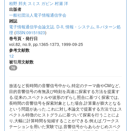
柏野 邦夫
スミス ガビン
村瀬 洋
出版者
一般社団法人電子情報通信学会
雑誌
電子情報通信学会論文誌. D-II, 情報・システム, II-パターン処
理
(
ISSN:09151923
)
巻号頁・発行日
vol.82, no.9, pp.1365-1373, 1999-09-25
参考文献数
12
被引用文献数
70
放送など長時間の音響信号中から,特定のテーマ曲やCMなど,
目的音響信号の有無及び時刻を高速に探索する方法を提案す
る.従来の,スペクトルや波形のずらし照合に基づく探索では,
長時間の音響信号を探索対象とした場合,計算量が膨大となる
という問題があった.これに対し本論文で提案する方法では,ス
ペクトル特徴のヒストグラムに基づいて探索を行うことによ
り,大幅に計算時間を短縮することができる.例えば,ワークス
テーションを用いた実験では,音響信号からあらかじめスペク