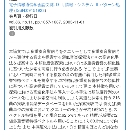
電子情報通信学会論文誌. D-II, 情報・システム, II-パターン処
理
(
ISSN:09151923
)
巻号頁・発行日
vol.86, no.11, pp.1657-1667, 2003-11-01
被引用文献数
1
本論文では,多重奏音響信号をクエリーとして多重奏音響信号
から類似する音楽を探索する類似音楽探索法とその高速化手
法を提案する.本類似音楽探索においては多重奏音響の類似性
に基づいた探索を高速に行う必要がある.そこで,まず,多重奏
において同時に発生する複数の音の有無に着目した2値多重音
響特徴ベクトルを提案する.本特徴は多重奏音響信号の類似性
に基づいた高速探索に適している.そして更に,本特徴を用いた
探索における高速化手法を導入する.本手法は類似度行列のス
パース化により探索空間を制限し,より高速な探索を行う.216
曲の実験用音楽データベースを用いた探索実験では,例えば,楽
曲単位の探索において,クエリーの長さが平均19秒のとき,ス
ペクトル特徴を用いた場合に62.5%であった精度が,提案の2
値多重音響特徴ベクトルを用いることにより89.3%にまで向
上した.また,本高速化手法においては,精度をほとんど損なわ