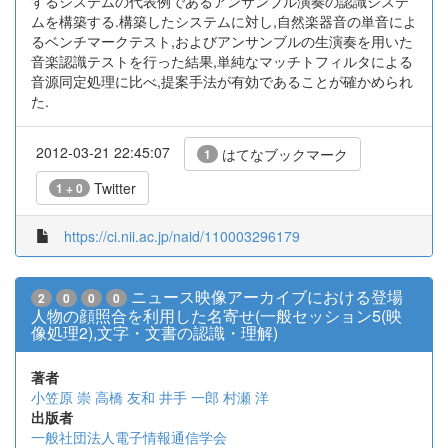
するシステムの代表例であるアンサンブル演奏の認識システ
ムを構築する.構築したシステムに対し,自然楽器音の単音によ
るベンチマークテスト,およびアンサンブルの生演奏を用いた
音楽認識テストを行った結果,単純なマッチトフィルタによる
音源同定処理に比べ,提案手法が有効であることが確かめられ
た.
2012-03-21 22:45:07
はてなブックマーク
1
Twitter
1 + 0
https://ci.nii.ac.jp/naid/110003296179
ニュース映像アーカイブにおける登場
2
0
0
0
人物の顔照合を利用した名寄せ(一般セッション5(映
像処理2),文字・文書の認識・理解)
著者
小笠原 崇
高橋 友和
井手 一郎
村瀬 洋
出版者
一般社団法人電子情報通信学会