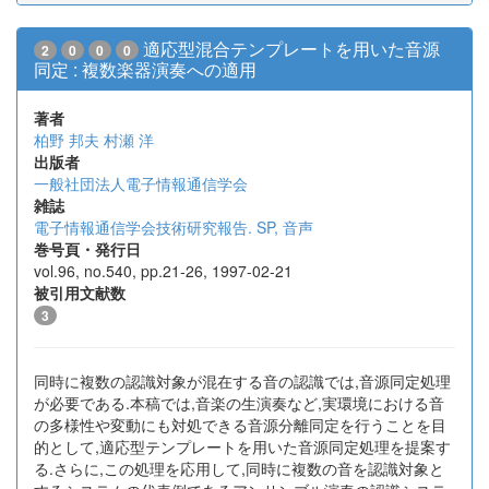
適応型混合テンプレートを用いた音源
2
0
0
0
同定 : 複数楽器演奏への適用
著者
柏野 邦夫
村瀬 洋
出版者
一般社団法人電子情報通信学会
雑誌
電子情報通信学会技術研究報告. SP, 音声
巻号頁・発行日
vol.96, no.540, pp.21-26, 1997-02-21
被引用文献数
3
同時に複数の認識対象が混在する音の認識では,音源同定処理
が必要である.本稿では,音楽の生演奏など,実環境における音
の多様性や変動にも対処できる音源分離同定を行うことを目
的として,適応型テンプレートを用いた音源同定処理を提案す
る.さらに,この処理を応用して,同時に複数の音を認識対象と