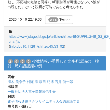
動し (不応期の短縮と同等) , AP順伝導が可能となってΔ波が
出現した」という説明が可能であると考えられた.
2020-10-19 22:19:33
Twitter
2 + 5
https://www.jstage.jst.go.jp/article/shinzo/45/SUPPL.3/45_S3_92/_
char/ja/
(
info:doi/10.11281/shinzo.45.S3_92
)
複数情報が重畳した文字列認識の一検
2
0
0
0
討 : 尺八譜認識の例
著者
澤木 美奈子
村瀬 洋
萩田 紀博
石井 健一郎
出版者
一般社団法人電子情報通信学会
雑誌
電子情報通信学会ソサイエティ大会講演論文集
巻号頁・発行日