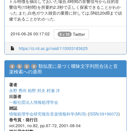
トル特徴を抽出しておいた場合,6時間の音響信号から目的音
響信号(15秒間)を所要約2.3秒で正しく探索できることがわか
った.また,白色ガウス雑音の重畳に対しては,SN比20dBまで頑
健であることがわかった.
2016-06-26 00:17:02
Twitter
5 + 10
https://ci.nii.ac.jp/naid/110003183625
類似度に基づく曖昧文字列照合法と音
4
0
0
0
楽検索への適用
著者
永野 秀尚
柏野 邦夫
村瀬 洋
出版者
一般社団法人情報処理学会
雑誌
情報処理学会研究報告音楽情報科学(MUS)
(
ISSN:09196072
)
巻号頁・発行日
vol.2001, no.82, pp.67-72, 2001-08-04