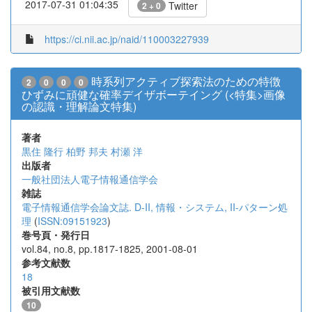
2017-07-31 01:04:35
Twitter
2 + 0
https://ci.nii.ac.jp/naid/110003227939
時系列アクティブ探索法のための特徴
2
0
0
0
ひずみに頑健な確率デイザボーテイング (<特集>画像
の認識・理解論文特集)
著者
黒住 隆行
柏野 邦夫
村瀬 洋
出版者
一般社団法人電子情報通信学会
雑誌
電子情報通信学会論文誌. D-II, 情報・システム, II-パターン処
理
(
ISSN:09151923
)
巻号頁・発行日
vol.84, no.8, pp.1817-1825, 2001-08-01
参考文献数
18
被引用文献数
10