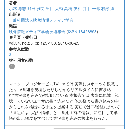
著者
小林 尊志
野田 雅文
出口 大輔
高橋 友和
井手 一郎
村瀬 洋
出版者
一般社団法人映像情報メディア学会
雑誌
映像情報メディア学会技術報告
(
ISSN:13426893
)
巻号頁・発行日
vol.34, no.25, pp.129-130, 2010-06-29
参考文献数
3
被引用文献数
1
マイクロブログサービスTwitterでは,実際にスポーツを観戦し
たりTV番組を視聴したりしながらリアルタイムに書き込
む"実況書き込み"が増加している.本報告では,実際に観戦・視
聴していないユーザの書き込みなど,他の様々な書き込みの中
からこれを検出する手法を提案する.実験ではTV番組において
「番組によらない情報」と「番組固有の情報」に注目して単
語の出現頻度を学習して実況書き込みの検出を行った.