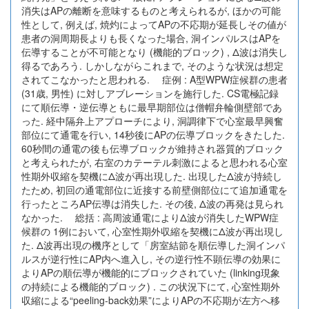
消失はAPの離断を意味するものと考えられるが, ほかの可能
性として, 例えば, 焼灼によってAPの不応期が延長しその値が
患者の洞周期長よりも長くなった場合, 洞インパルスはAPを
伝導することが不可能となり (機能的ブロック) , Δ波は消失し
得るであろう. しかしながらこれまで, そのような状況は想定
されてこなかったと思われる. 症例 : A型WPW症候群の患者
(31歳, 男性) に対しアブレーションを施行した. CS電極記録
にて順伝導・逆伝導ともに最早期部位は僧帽弁輪側壁部であ
った. 経中隔弁上アプローチにより, 洞調律下で心室最早興奮
部位にて通電を行い, 14秒後にAPの伝導ブロックをきたした.
60秒間の通電の後も伝導ブロックが維持され器質的ブロック
と考えられたが, 右室のカテーテル刺激によると思われる心室
性期外収縮を契機にΔ波が再出現した. 出現したΔ波が持続し
たため, 初回の通電部位に近接する前壁側部位にて追加通電を
行ったところAP伝導は消失した. その後, Δ波の再発は見られ
なかった. 総括 : 高周波通電によりΔ波が消失したWPW症
候群の 1例において, 心室性期外収縮を契機にΔ波が再出現し
た. Δ波再出現の機序として「房室結節を順伝導した洞インパ
ルスが逆行性にAP内へ進入し, その逆行性不顕伝導の効果に
よりAPの順伝導が機能的にブロックされていた (linking現象
の持続による機能的ブロック) . この状況下にて, 心室性期外
収縮による“peeling-back効果”によりAPの不応期が左方へ移