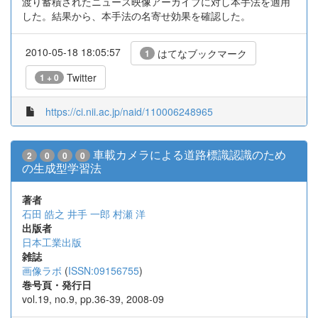
渡り蓄積されたニュース映像アーカイブに対し本手法を適用
した。結果から、本手法の名寄せ効果を確認した。
2010-05-18 18:05:57
はてなブックマーク
1
Twitter
1 + 0
https://ci.nii.ac.jp/naid/110006248965
車載カメラによる道路標識認識のため
2
0
0
0
の生成型学習法
著者
石田 皓之
井手 一郎
村瀬 洋
出版者
日本工業出版
雑誌
画像ラボ
(
ISSN:09156755
)
巻号頁・発行日
vol.19, no.9, pp.36-39, 2008-09