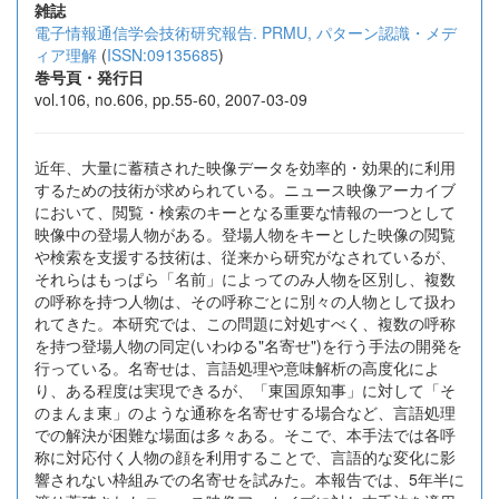
雑誌
電子情報通信学会技術研究報告. PRMU, パターン認識・メデ
ィア理解
(
ISSN:09135685
)
巻号頁・発行日
vol.106, no.606, pp.55-60, 2007-03-09
近年、大量に蓄積された映像データを効率的・効果的に利用
するための技術が求められている。ニュース映像アーカイブ
において、閲覧・検索のキーとなる重要な情報の一つとして
映像中の登場人物がある。登場人物をキーとした映像の閲覧
や検索を支援する技術は、従来から研究がなされているが、
それらはもっぱら「名前」によってのみ人物を区別し、複数
の呼称を持つ人物は、その呼称ごとに別々の人物として扱わ
れてきた。本研究では、この問題に対処すべく、複数の呼称
を持つ登場人物の同定(いわゆる"名寄せ")を行う手法の開発を
行っている。名寄せは、言語処理や意味解析の高度化によ
り、ある程度は実現できるが、「東国原知事」に対して「そ
のまんま東」のような通称を名寄せする場合など、言語処理
での解決が困難な場面は多々ある。そこで、本手法では各呼
称に対応付く人物の顔を利用することで、言語的な変化に影
響されない枠組みでの名寄せを試みた。本報告では、5年半に