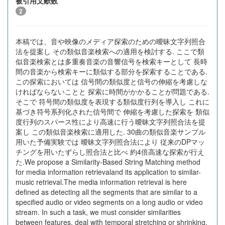
被引用文献数
2
本稿では、音や映像のメディア探索のための曖昧文字列照合
法を提案し その類似音楽検索への適用を検討する. ここで類
似音楽検索とは多重奏音楽の音響信号を検索キーとして 長時
間の音楽から検索キーに類似する部分を探索することである.
この探索においては 信号間の類似度と信号の伸縮を考慮しな
ければならないことと 探索に時間がかかることが問題である.
そこで 符号間の類似度を表現する類似度行列を導入し これに
基づき符号系列化された信号間で 伸縮を考慮した探索を 類似
度行列のスパース性により高速に行う曖昧文字列照合法を提
案し この類似音楽検索に適用した. 30曲の類似音楽サンプル
用いた予備実験では 曖昧文字列照合法により 従来のDPマッ
チングを用いたずらし照合法と比べ 約4倍高速な探索が行え
た.We propose a Similarity-Based String Matching method
for media information retrievaland its application to similar-
music retrieval.The media information retrieval is here
defined as detecting all the segments that are similar to a
specified audio or video segments on a long audio or video
stream. In such a task, we must consider similarities
between features, deal with temporal stretching or shrinking,