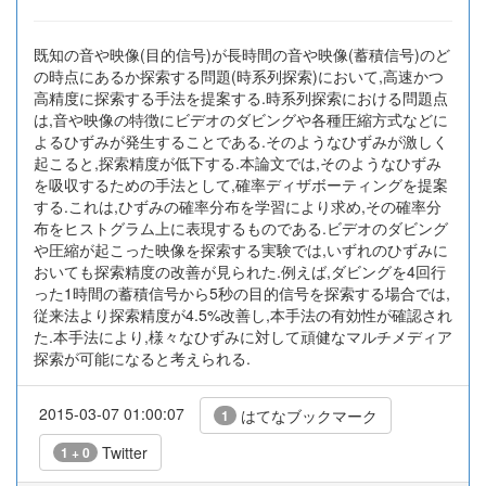
既知の音や映像(目的信号)が長時間の音や映像(蓄積信号)のど
の時点にあるか探索する問題(時系列探索)において,高速かつ
高精度に探索する手法を提案する.時系列探索における問題点
は,音や映像の特徴にビデオのダビングや各種圧縮方式などに
よるひずみが発生することである.そのようなひずみが激しく
起こると,探索精度が低下する.本論文では,そのようなひずみ
を吸収するための手法として,確率ディザボーティングを提案
する.これは,ひずみの確率分布を学習により求め,その確率分
布をヒストグラム上に表現するものである.ビデオのダビング
や圧縮が起こった映像を探索する実験では,いずれのひずみに
おいても探索精度の改善が見られた.例えば,ダビングを4回行
った1時間の蓄積信号から5秒の目的信号を探索する場合では,
従来法より探索精度が4.5%改善し,本手法の有効性が確認され
た.本手法により,様々なひずみに対して頑健なマルチメディア
探索が可能になると考えられる.
2015-03-07 01:00:07
はてなブックマーク
1
Twitter
1 + 0