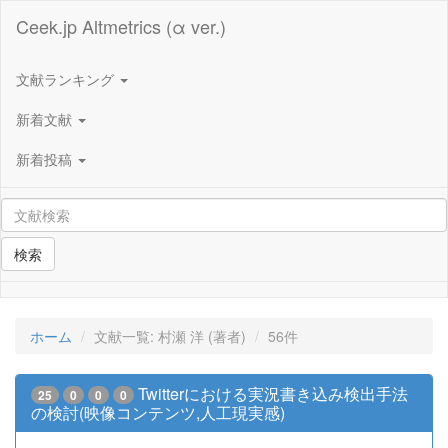
Ceek.jp Altmetrics (α ver.)
文献ランキング
新着文献
新着投稿
検索
ホーム
文献一覧: 村瀬 洋 (著者)
56件
Twitterにおける実況書き込み検出手法
25
0
0
0
の検討(映像コンテンツ,人工現実感)