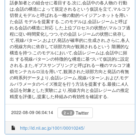
話参加者との組合せに着目する.次に,会話中の各人物の 行動
は,会話の構造によって規定されるという仮説を立て,マルコフ
切替えモデルと呼ばれる一種の動的ベイジアンネットを用い
た会話 モデルを提案する.このモデルは,会話レジームと呼ば
れる会話の構造に対応 した上位プロセスの状態が,マルコフ過
程に従い時間変化しつつ,その会話 レジームの状態に依存し
て,視線パターン,および,発話が確率的に生成され,さらに,各人
の視線方向に依存して頭部方向が観測されるという 階層的な
構造を持つ.このモデルにおいて,会話レジームは,会話中に頻
出 する視線パターンの特徴的な構造に基づいて仮説的に設定
される.また,ギブスサンプリングと呼ばれる一種のマルコフ連
鎖モンテカルロ法を用いて,観測された頭部方向と発話の有無
の時系列データより,会話レジーム,視線パターン,および,モデ
ルパラメータのベイズ推定を行う方法を提案する.最後に,4人
会話を対象とした実験により,視線方向と会話レジームの推定
精度を評価し,提案した枠組みの有効性を確認する.
2022-08-09 06:04:14
Twitter
2 + 2
http://id.nii.ac.jp/1001/00010245/