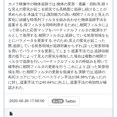
カメラ映像中の物体追跡では,物体の変形・遮蔽・回転等,様々
な見えの変化が起こる状況でも高精度に追跡し続けることが
求められる.本論文では,識別能力の高い相関フィルタと見えの
変化に頑健な時系列フィルタを組み合わせた物体追跡手法を
提案する.両フィルタを同時利用するために,相関フィルタによ
って得られた応答マップをパーティクルフィルタの観測モデ
ルとして使用する.相関フィルタは,追跡している矩形領域をも
とにパラメータを更新する.そのため,見えの変化が起こった
際,追跡している矩形領域が追跡対象からずれ,誤った矩形領域
を用いてパラメータを更新してしまう.提案手法では,追跡信頼
度の低下によって見えの変化を検知した場合は複数の相関フ
ィルタで追跡を行い,パーティクルフィルタの枠組みを用いて
確率的に相関フィルタの更新を行う.これにより,誤った矩形領
域を用いた相関フィルタの更新を低減する.実験では,追跡の
AUCスコアについて,ベースライン手法が38.38%であったの
に対し,提案手法では40.64%に向上し,提案手法の有効性が確
認された.
2020-06-26 17:06:06
Twitter
6 + 28