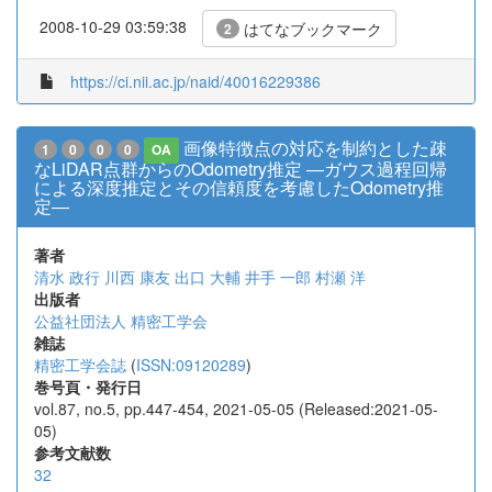
2008-10-29 03:59:38
はてなブックマーク
2
https://ci.nii.ac.jp/naid/40016229386
画像特徴点の対応を制約とした疎
1
0
0
0
OA
なLiDAR点群からのOdometry推定 ―ガウス過程回帰
による深度推定とその信頼度を考慮したOdometry推
定―
著者
清水 政行
川西 康友
出口 大輔
井手 一郎
村瀬 洋
出版者
公益社団法人 精密工学会
雑誌
精密工学会誌
(
ISSN:09120289
)
巻号頁・発行日
vol.87, no.5, pp.447-454, 2021-05-05 (Released:2021-05-
05)
参考文献数
32