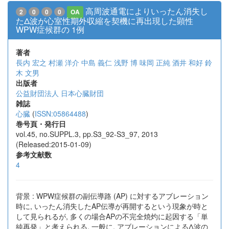
高周波通電によりいったん消失し
2
0
0
0
OA
たΔ波が心室性期外収縮を契機に再出現した顕性
WPW症候群の 1例
著者
長内 宏之
村瀬 洋介
中島 義仁
浅野 博
味岡 正純
酒井 和好
鈴
木 文男
出版者
公益財団法人 日本心臓財団
雑誌
心臓
(
ISSN:05864488
)
巻号頁・発行日
vol.45, no.SUPPL.3, pp.S3_92-S3_97, 2013
(Released:2015-01-09)
参考文献数
4
背景 : WPW症候群の副伝導路 (AP) に対するアブレーション
時に, いったん消失したAP伝導が再開するという現象が時と
して見られるが, 多くの場合APの不完全焼灼に起因する「単
純再発」と考えられる. 一般に, アブレーションによるΔ波の