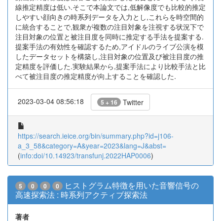
線推定精度は低い.そこで本論文では,低解像度でも比較的推定
しやすい顔向きの時系列データを入力とし,これらを時空間的
に統合することで,観衆が複数の注目対象を注視する状況下で
注目対象の位置と被注目度を同時に推定する手法を提案する.
提案手法の有効性を確認するため,アイドルのライブ公演を模
したデータセットを構築し,注目対象の位置及び被注目度の推
定精度を評価した.実験結果から,提案手法により比較手法と比
べて被注目度の推定精度が向上することを確認した.
2023-03-04 08:56:18
Twitter
5 + 16
https://search.ieice.org/bin/summary.php?id=j106-
a_3_58&category=A&year=2023&lang=J&abst=
(
info:doi/10.14923/transfunj.2022HAP0006
)
ヒストグラム特徴を用いた音響信号の
5
0
0
0
高速探索法 : 時系列アクティブ探索法
著者