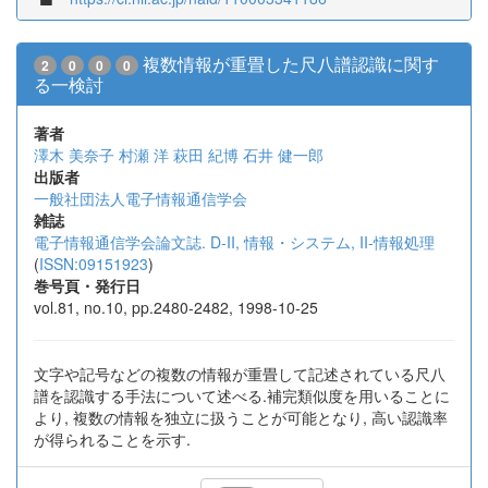
複数情報が重畳した尺八譜認識に関す
2
0
0
0
る一検討
著者
澤木 美奈子
村瀬 洋
萩田 紀博
石井 健一郎
出版者
一般社団法人電子情報通信学会
雑誌
電子情報通信学会論文誌. D-II, 情報・システム, II-情報処理
(
ISSN:09151923
)
巻号頁・発行日
vol.81, no.10, pp.2480-2482, 1998-10-25
文字や記号などの複数の情報が重畳して記述されている尺八
譜を認識する手法について述べる.補完類似度を用いることに
より, 複数の情報を独立に扱うことが可能となり, 高い認識率
が得られることを示す.