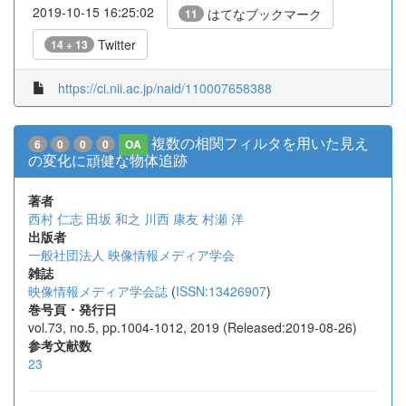
2019-10-15 16:25:02
はてなブックマーク
11
Twitter
14 + 13
https://ci.nii.ac.jp/naid/110007658388
複数の相関フィルタを用いた見え
6
0
0
0
OA
の変化に頑健な物体追跡
著者
西村 仁志
田坂 和之
川西 康友
村瀬 洋
出版者
一般社団法人 映像情報メディア学会
雑誌
映像情報メディア学会誌
(
ISSN:13426907
)
巻号頁・発行日
vol.73, no.5, pp.1004-1012, 2019 (Released:2019-08-26)
参考文献数
23