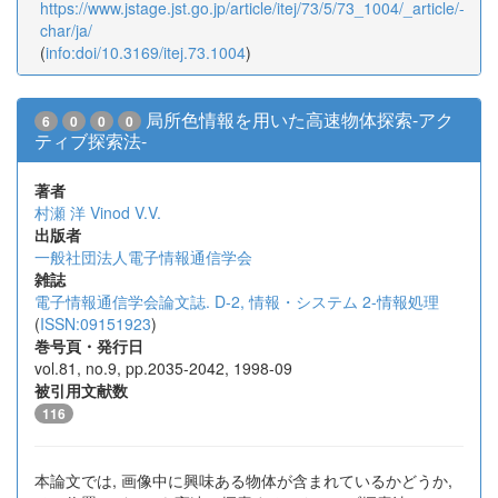
https://www.jstage.jst.go.jp/article/itej/73/5/73_1004/_article/-
char/ja/
(
info:doi/10.3169/itej.73.1004
)
局所色情報を用いた高速物体探索-アク
6
0
0
0
ティブ探索法-
著者
村瀬 洋
Vinod V.V.
出版者
一般社団法人電子情報通信学会
雑誌
電子情報通信学会論文誌. D-2, 情報・システム 2-情報処理
(
ISSN:09151923
)
巻号頁・発行日
vol.81, no.9, pp.2035-2042, 1998-09
被引用文献数
116
本論文では, 画像中に興味ある物体が含まれているかどうか,