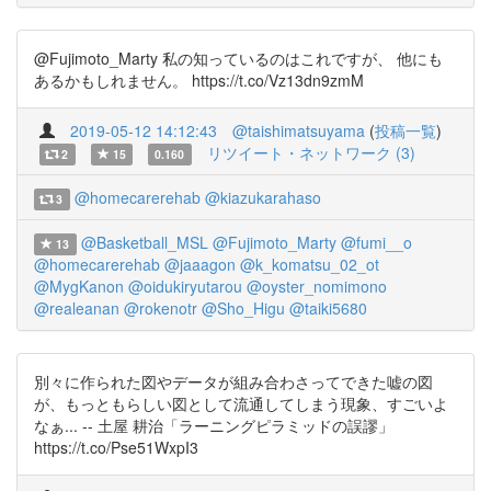
@Fujimoto_Marty 私の知っているのはこれですが、 他にも
あるかもしれません。 https://t.co/Vz13dn9zmM
2019-05-12 14:12:43
@taishimatsuyama
(
投稿一覧
)
リツイート・ネットワーク (3)
2
15
0.160
@homecarerehab
@kiazukarahaso
3
@Basketball_MSL
@Fujimoto_Marty
@fumi__o
13
@homecarerehab
@jaaagon
@k_komatsu_02_ot
@MygKanon
@oidukiryutarou
@oyster_nomimono
@realeanan
@rokenotr
@Sho_Higu
@taiki5680
別々に作られた図やデータが組み合わさってできた嘘の図
が、もっともらしい図として流通してしまう現象、すごいよ
なぁ... -- 土屋 耕治「ラーニングピラミッドの誤謬」
https://t.co/Pse51WxpI3