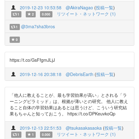
2019-12-23 10:53:58
@AkiraNagao
(
投稿一覧
)
リツイート・ネットワーク (1)
1
2
0.000
@3ma7sha3bros
1
0
https://t.co/GsFfgmJLjJ
2019-12-16 20:38:18
@DebrisEarth
(
投稿一覧
)
「他人に教えることが、最も学習効果が高い」とされる「ラ
ーニングピラミッド」は、根拠が薄いとの研究。 他人に教え
ること自体の学習効果はあるとは思うけど、こういう研究結
果もちゃんと知っておこう。 https://t.co/DPKeuvkoQp
2019-12-13 22:51:53
@tsukasakasaoka
(
投稿一覧
)
リツイート・ネットワーク (1)
1
1
0.000