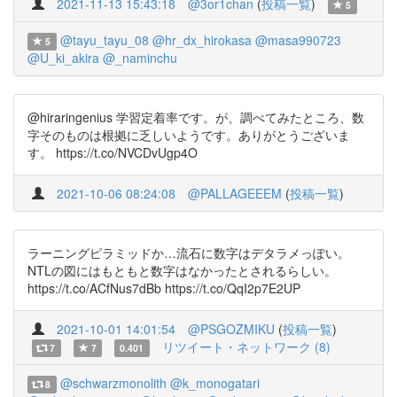
2021-11-13 15:43:18
@3or1chan
(
投稿一覧
)
5
@tayu_tayu_08
@hr_dx_hirokasa
@masa990723
5
@U_ki_akira
@_naminchu
@hiraringenius 学習定着率です。が、調べてみたところ、数
字そのものは根拠に乏しいようです。ありがとうございま
す。 https://t.co/NVCDvUgp4O
2021-10-06 08:24:08
@PALLAGEEEM
(
投稿一覧
)
ラーニングピラミッドか…流石に数字はデタラメっぽい。
NTLの図にはもともと数字はなかったとされるらしい。
https://t.co/ACfNus7dBb https://t.co/QqI2p7E2UP
2021-10-01 14:01:54
@PSGOZMIKU
(
投稿一覧
)
リツイート・ネットワーク (8)
7
7
0.401
@schwarzmonolith
@k_monogatari
8