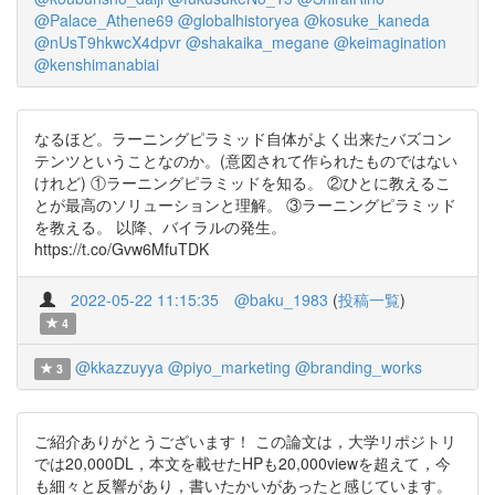
@Palace_Athene69
@globalhistoryea
@kosuke_kaneda
@nUsT9hkwcX4dpvr
@shakaika_megane
@keimagination
@kenshimanabiai
なるほど。ラーニングピラミッド自体がよく出来たバズコン
テンツということなのか。(意図されて作られたものではない
けれど) ①ラーニングピラミッドを知る。 ②ひとに教えるこ
とが最高のソリューションと理解。 ③ラーニングピラミッド
を教える。 以降、バイラルの発生。
https://t.co/Gvw6MfuTDK
2022-05-22 11:15:35
@baku_1983
(
投稿一覧
)
4
@kkazzuyya
@piyo_marketing
@branding_works
3
ご紹介ありがとうございます！ この論文は，大学リポジトリ
では20,000DL，本文を載せたHPも20,000viewを超えて，今
も細々と反響があり，書いたかいがあったと感じています。