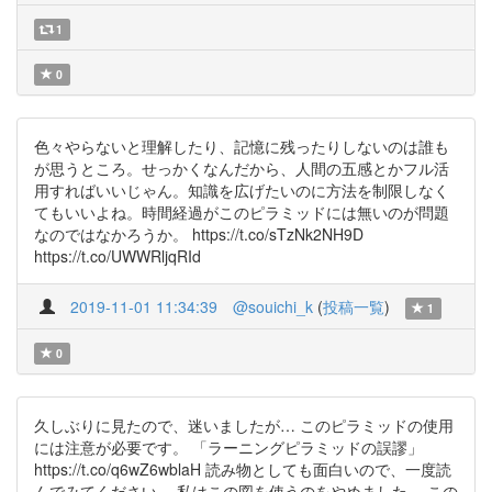
1
0
色々やらないと理解したり、記憶に残ったりしないのは誰も
が思うところ。せっかくなんだから、人間の五感とかフル活
用すればいいじゃん。知識を広げたいのに方法を制限しなく
てもいいよね。時間経過がこのピラミッドには無いのが問題
なのではなかろうか。 https://t.co/sTzNk2NH9D
https://t.co/UWWRljqRId
2019-11-01 11:34:39
@souichi_k
(
投稿一覧
)
1
0
久しぶりに見たので、迷いましたが… このピラミッドの使用
には注意が必要です。 「ラーニングピラミッドの誤謬」
https://t.co/q6wZ6wblaH 読み物としても面白いので、一度読
んでみてください。 私はこの図を使うのをやめました。 この