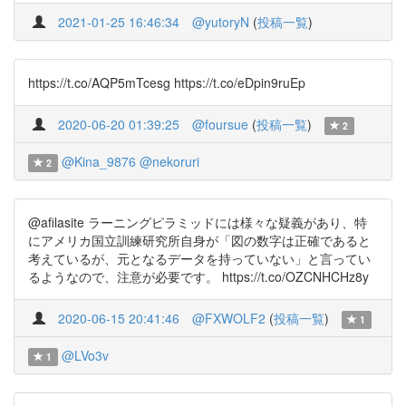
2021-01-25 16:46:34
@yutoryN
(
投稿一覧
)
https://t.co/AQP5mTcesg https://t.co/eDpin9ruEp
2020-06-20 01:39:25
@foursue
(
投稿一覧
)
2
@Kina_9876
@nekoruri
2
@afilasite ラーニングピラミッドには様々な疑義があり、特
にアメリカ国立訓練研究所自身が「図の数字は正確であると
考えているが、元となるデータを持っていない」と言ってい
るようなので、注意が必要です。 https://t.co/OZCNHCHz8y
2020-06-15 20:41:46
@FXWOLF2
(
投稿一覧
)
1
@LVo3v
1