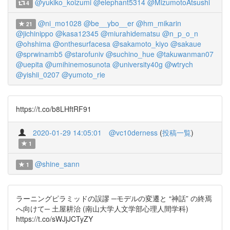
@yukiko_koizumi
@elephant5314
@MizumotoAtsushi
4
@ni_mo1028
@be__ybo__er
@hm_mikarin
21
@jichinippo
@kasa12345
@miurahidematsu
@n_p_o_n
@ohshima
@onthesurfacesa
@sakamoto_kiyo
@sakaue
@sprwinamb5
@starofuniv
@suchino_hue
@takuwanman07
@uepita
@umihinemosunota
@university40g
@wtrych
@yishii_0207
@yumoto_rie
https://t.co/b8LHftRF91
2020-01-29 14:05:01
@vc10derness
(
投稿一覧
)
1
@shine_sann
1
ラーニングピラミッドの誤謬 ─モデルの変遷と “神話” の終焉
へ向けて─ 土屋耕治 (南山大学人文学部心理人間学科)
https://t.co/sWJjJCTyZY