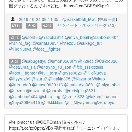
図グッとくるんですけどね… https://t.co/6CESxKkpz9
2019-10-24 08:11:35
@Basketball_MSL
(
投稿一覧
)
リツイート・ネットワーク (13)
11
42
0.349
@otohfu
@Yazuka614
@miya_bball
@sanbom0404
13
@shiro_fagi
@kanata0954
@nezou
@sukego_fut
@HidNueva
@foot__fighter
@sabugettyu
@6mon0568rm
@728oc
@Calcio320
31
@de23ma_ria
@entryno_13_son
@fcb_sssxxxsss
@foot__fighter
@fuji_tora
@gryso0829
@HidNueva
@hyyroz89
@izuru7
@joakin375
@KazunoriWakao
@kuroudo0
@masa0920116
@matsuryo0801
@miya_bball
@nezou
@ohzu_ht
@parhira
@redyiping2821
@sanbom0404
@shiro_fagi
@sh_fki323
@takumi_hatano
@toya30964415
@tttkkkkkss
@T_Miyayama
@zerotoyo
@elipmoc101 @GOROman 論考があった
https://t.co/zcOptn2VBb 要約すれば「ラーニング・ピラミッ