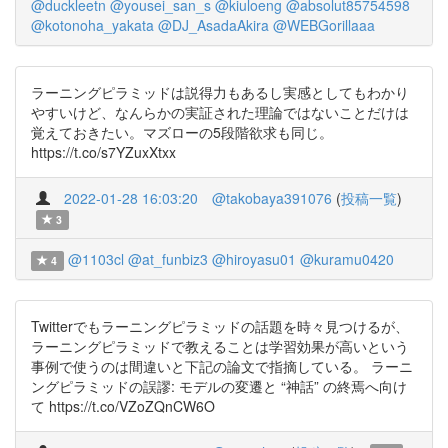
@duckleetn
@yousei_san_s
@kiuloeng
@absolut85754598
@kotonoha_yakata
@DJ_AsadaAkira
@WEBGorillaaa
ラーニングピラミッドは説得力もあるし実感としてもわかり
やすいけど、なんらかの実証された理論ではないことだけは
覚えておきたい。マズローの5段階欲求も同じ。
https://t.co/s7YZuxXtxx
2022-01-28 16:03:20
@takobaya391076
(
投稿一覧
)
3
@1103cl
@at_funbiz3
@hiroyasu01
@kuramu0420
4
Twitterでもラーニングピラミッドの話題を時々見つけるが、
ラーニングピラミッドで教えることは学習効果が高いという
事例で使うのは間違いと下記の論文で指摘している。 ラーニ
ングピラミッドの誤謬: モデルの変遷と “神話” の終焉へ向け
て https://t.co/VZoZQnCW6O