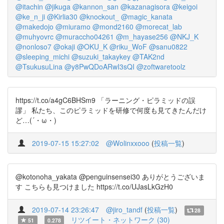
@itachin
@jikuga
@kannon_san
@kazanagisora
@keigoi
@ke_n_ji
@Kirlia30
@knockout_
@magic_kanata
@makedojo
@miuramo
@mond2160
@morecat_lab
@muhyovrc
@muraccho04261
@m_hayase256
@NKJ_K
@nonloso7
@okaji
@OKU_K
@riku_WoF
@sanu0822
@sleeping_michi
@suzuki_takaykey
@TAK2nd
@TsukusuLina
@y8PwQDoARwI3sQI
@zoftwaretoolz
https://t.co/a4gC6BHSm9 「ラーニング・ピラミッドの誤
謬」 私たち、このピラミッドを研修で何度も見てきたんだけ
ど…(´・ω・)
2019-07-15 15:27:02
@Wolinxxooo
(
投稿一覧
)
@kotonoha_yakata @penguinsensei30 ありがとうございま
す こちらも見つけました https://t.co/UJasLkGzH0
2019-07-14 23:26:47
@jiro_tandf
(
投稿一覧
)
28
リツイート・ネットワーク (30)
51
0.278