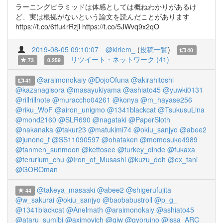
ラーニングピラミッドは体感としては概ねわかりがあるけ
ど、実は根拠がないという論文を読んだことがあります
https://t.co/6tfu4rRzjl https://t.co/5JWvq9x2qO
2019-08-05 09:10:07
@kiriem_
(
投稿一覧
)
40
リツイート・ネットワーク (41)
73
0.259
@araimonokaiy
@DojoOfuna
@akirahitoshi
41
@kazanagisora
@masayukiyama
@ashiato45
@yuwki0131
@rillrillnote
@muraccho04261
@konya
@m_hayase256
@riku_WoF
@airon_unigmo
@1341blackcat
@TsukusuLina
@mond2160
@SLR690
@nagataki
@PaperSloth
@nakanaka
@takur23
@matukimi74
@okiu_sanjyo
@abee2
@junone_f
@SS11090597
@ohataken
@momosuke4989
@tanmen_sunmoon
@kettosee
@turkey_dinde
@fukaxa
@terurium_chu
@Iron_of_Musashi
@kuzu_doh
@ex_tani
@GOROman
@takeya_masaaki
@abee2
@shigerufujita
44
@w_sakurai
@okiu_sanjyo
@baobabustroll
@p_g_
@1341blackcat
@Anelmath
@araimonokaiy
@ashiato45
@ataru_sumibi
@aximovich
@giw
@gyoruino
@issa_ARC