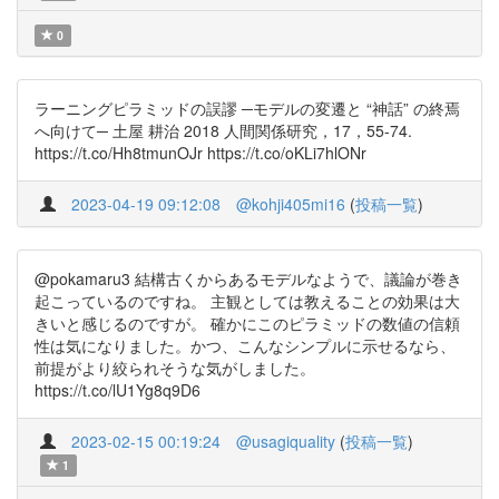
0
ラーニングピラミッドの誤謬 ─モデルの変遷と “神話” の終焉
へ向けて─ 土屋 耕治 2018 人間関係研究，17，55-74.
https://t.co/Hh8tmunOJr https://t.co/oKLi7hlONr
2023-04-19 09:12:08
@kohji405mi16
(
投稿一覧
)
@pokamaru3 結構古くからあるモデルなようで、議論が巻き
起こっているのですね。 主観としては教えることの効果は大
きいと感じるのですが。 確かにこのピラミッドの数値の信頼
性は気になりました。かつ、こんなシンプルに示せるなら、
前提がより絞られそうな気がしました。
https://t.co/lU1Yg8q9D6
2023-02-15 00:19:24
@usagiquality
(
投稿一覧
)
1