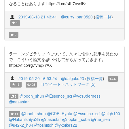
なることはあります https://t.co/r4h7oysiBr
2019-06-13 21:43:41
@curry_pan0520
(
投稿一覧
)
1
0
ラーニングピラミッドについて、久々に愉快な記事を見たの
で、こういう論文を思い出してがら貼っておきます。
https://t.co/rg7VhqxYAX
2019-05-20 16:53:24
@daigaku23
(
投稿一覧
)
6
リツイート・ネットワーク (5)
13
0.405
@booh_shun
@Essence_sci
@vc10derness
5
@nasastar
@booh_shun
@CDP_Ryota
@Essence_sci
@high190
11
@NakanishiyaSh
@nasastar
@noplan_soba
@rue_sea
@s42k2_h64
@toshiitoh
@ykoike122