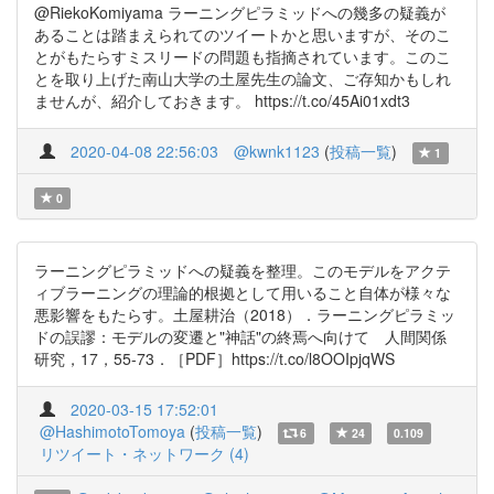
@RiekoKomiyama ラーニングピラミッドへの幾多の疑義が
あることは踏まえられてのツイートかと思いますが、そのこ
とがもたらすミスリードの問題も指摘されています。このこ
とを取り上げた南山大学の土屋先生の論文、ご存知かもしれ
ませんが、紹介しておきます。 https://t.co/45Ai01xdt3
2020-04-08 22:56:03
@kwnk1123
(
投稿一覧
)
1
0
ラーニングピラミッドへの疑義を整理。このモデルをアクテ
ィブラーニングの理論的根拠として用いること自体が様々な
悪影響をもたらす。土屋耕治（2018）．ラーニングピラミッ
ドの誤謬：モデルの変遷と"神話"の終焉へ向けて 人間関係
研究，17，55-73．［PDF］https://t.co/l8OOIpjqWS
2020-03-15 17:52:01
@HashimotoTomoya
(
投稿一覧
)
6
24
0.109
リツイート・ネットワーク (4)