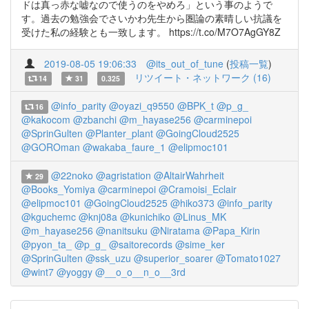
ドは真っ赤な嘘なので使うのをやめろ」という事のようで
す。過去の勉強会でさいかわ先生から圏論の素晴しい抗議を
受けた私の経験とも一致します。 https://t.co/M7O7AgGY8Z
2019-08-05 19:06:33
@its_out_of_tune
(
投稿一覧
)
リツイート・ネットワーク (16)
14
31
0.325
@info_parity
@oyazi_q9550
@BPK_t
@p_g_
16
@kakocom
@zbanchi
@m_hayase256
@carminepoi
@SprinGulten
@Planter_plant
@GoingCloud2525
@GOROman
@wakaba_faure_1
@elipmoc101
@22noko
@agristation
@AltairWahrheit
29
@Books_Yomiya
@carminepoi
@Cramoisi_Eclair
@elipmoc101
@GoingCloud2525
@hiko373
@info_parity
@kguchemc
@knj08a
@kunichiko
@Linus_MK
@m_hayase256
@nanitsuku
@Niratama
@Papa_Kirin
@pyon_ta_
@p_g_
@saitorecords
@sime_ker
@SprinGulten
@ssk_uzu
@superior_soarer
@Tomato1027
@wint7
@yoggy
@__o_o__n_o__3rd