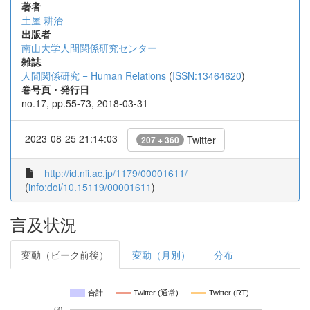
著者
土屋 耕治
出版者
南山大学人間関係研究センター
雑誌
人間関係研究 = Human Relations
(
ISSN:13464620
)
巻号頁・発行日
no.17, pp.55-73, 2018-03-31
2023-08-25 21:14:03
Twitter
207 + 360
http://id.nii.ac.jp/1179/00001611/
(
info:doi/10.15119/00001611
)
言及状況
変動（ピーク前後）
変動（月別）
分布
合計
Twitter (通常)
Twitter (RT)
60