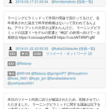
2019-03-17 21:29:34
@tomitamakoto
(
投稿一覧
)
ラーニングピラミッドって学習の理論で流行ってるけど、去
年発表された論文で科学的根拠はないって言われてるんよ
ね。アウトプットの大切さは変わらんけど。 ラーニングピラ
ミッドの誤謬 1 ─モデルの変遷と “神話” の終焉へ向けて─ 土
屋耕治 https://t.co/uuqoyK5wEB https://t.co/sNT9RiP1gM
2019-01-22 22:55:35
@kaka22daisuke
(
投稿一覧
)
リツイート・ネットワーク (2)
2
11
0.250
@ffatsorp
2
@8R168
@ffatsorp
@gorigoriPT
@Horyatmnv
8
@kosa_0601
@kygo_jpn
@tanakadakarana
@yoshiyasu0901
本日のツイート内容に誤りが確認されたため、削除させてい
ただきました。 ラーニングピラミッドに関する議論は以下を