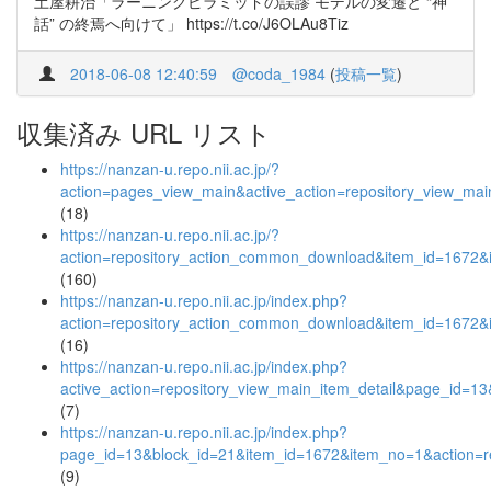
土屋耕治「ラーニングピラミッドの誤謬 モデルの変遷と “神
話” の終焉へ向けて」 https://t.co/J6OLAu8Tiz
2018-06-08 12:40:59
@coda_1984
(
投稿一覧
)
収集済み URL リスト
https://nanzan-u.repo.nii.ac.jp/?
action=pages_view_main&active_action=repository_view_ma
(18)
https://nanzan-u.repo.nii.ac.jp/?
action=repository_action_common_download&item_id=1672&i
(160)
https://nanzan-u.repo.nii.ac.jp/index.php?
action=repository_action_common_download&item_id=1672&i
(16)
https://nanzan-u.repo.nii.ac.jp/index.php?
active_action=repository_view_main_item_detail&page_id=
(7)
https://nanzan-u.repo.nii.ac.jp/index.php?
page_id=13&block_id=21&item_id=1672&item_no=1&action=re
(9)