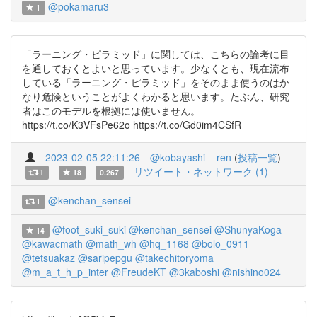
@pokamaru3
1
「ラーニング・ピラミッド」に関しては、こちらの論考に目
を通しておくとよいと思っています。少なくとも、現在流布
している「ラーニング・ピラミッド」をそのまま使うのはか
なり危険ということがよくわかると思います。たぶん、研究
者はこのモデルを根拠には使いません。
https://t.co/K3VFsPe62o https://t.co/Gd0im4CSfR
2023-02-05 22:11:26
@kobayashi__ren
(
投稿一覧
)
リツイート・ネットワーク (1)
1
18
0.267
@kenchan_sensei
1
@foot_suki_suki
@kenchan_sensei
@ShunyaKoga
14
@kawacmath
@math_wh
@hq_1168
@bolo_0911
@tetsuakaz
@saripepgu
@takechitoryoma
@m_a_t_h_p_inter
@FreudeKT
@3kaboshi
@nishino024