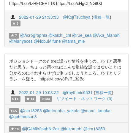
https://t.co/fzRFCERT18 https://t.co/xHgChNG8Xt
2022-01-29 21:33:33
@KojiTsuchiya
(
投稿一覧
)
8
@Acrographia
@kaichi_chi
@rue_sea
@Aka_Manah
7
@Manyaces
@NobuMifune
@tama_mie
ポジショントークのために誤った情報を使うの、わりと悪手
だと思う。ちょっと調べればこんな単純な話ではないことは
分かるのにそれすらせずに使ってしまうところ、わりとリテ
ラシーを疑う。 https://t.co/y8PvRL32Bo
2022-01-29 10:03:22
@rhythmic0531
(
投稿一覧
)
リツイート・ネットワーク (5)
4
14
0.283
@cm18253
@kotonoha_yakata
@mami_tanaka
5
@qpbfmdsun3
@jQJMib2sabNr2ek
@fukomebi
@cm18253
10