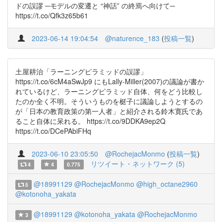
ドの誤謬 ─モデルの変遷と “神話” の終焉へ向けて─
https://t.co/Qfk3z65b61
2023-06-14 19:04:54
@naturence_183
(
投稿一覧
)
土屋耕治「ラーニングピラミッドの誤謬」
https://t.co/6cM4aSwJp9 にもLally-Miller(2007)の議論が書か
れているけど、ラーニングピラミッド自体、何をどう比較し
たのか全く不明。そういうものを梃子に議論しようとするの
が「日本の教育政策の第一人者」と紹介される鈴木寛氏であ
ること自体に呆れる。 https://t.co/9DDKA9ep2Q
https://t.co/DCePAbiFHq
2023-06-10 23:05:50
@RochejacMonmo
(
投稿一覧
)
リツイート・ネットワーク (5)
4
4
0.775
@18991129
@RochejacMonmo
@high_octane2960
5
@kotonoha_yakata
@18991129
@kotonoha_yakata
@RochejacMonmo
3