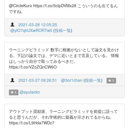
@CircleKuro https://t.co/5ctpDVMx28 こういうのも出てるん
ですね。
2021-03-28 12:05:25
@ylO7qhUXwRORTw5
(
投稿一覧
)
ラーニングピラミッド 数字に根拠がないとして論文を見かけ
る。下記の論文では、デマに近いとまで言及している。 情報
はしっかり自分で取ってみるべきだ。
https://t.co/VZoZQnCW6O
2021-03-27 09:26:51
@3or1chan
(
投稿一覧
)
1
@ayutackn
1
アウトプット奨励派、ラーニングピラミッドを前提に語って
ると思うんだが、それ学術的に疑義が示されてるからね。
https://t.co/L9Hda7WDc7