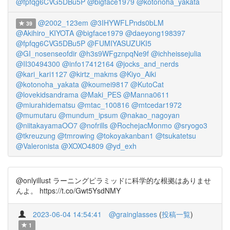
@fpfqg6CVG5DBu5P
@bigface1979
@kotonoha_yakata
@2002_123em
@3IHYWFLPnds0bLM
39
@Akihiro_KIYOTA
@bigface1979
@daeyong198397
@fpfqg6CVG5DBu5P
@FUMIYASUZUKI5
@GI_nosenseofdir
@h3s9WFgznpqNe9f
@ichheissejulia
@II30494300
@info17412164
@jocks_and_nerds
@kari_kari1127
@kirtz_makms
@Kiyo_Aiki
@kotonoha_yakata
@koumei9817
@KutoCat
@lovekidsandrama
@Maki_PES
@Manna0611
@miurahidematsu
@mtac_100816
@mtcedar1972
@mumutaru
@mundum_ipsum
@nakao_nagoyan
@niitakayamaOO7
@nofrills
@RochejacMonmo
@sryogo3
@tkreuzung
@tmrowing
@tokoyakanban1
@tsukatetsu
@Valeronista
@XOXO4809
@yd_exh
@onlyillust ラーニングピラミッドに科学的な根拠はありませ
んよ。 https://t.co/Gwt5YsdNMY
2023-06-04 14:54:41
@grainglasses
(
投稿一覧
)
1