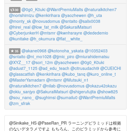
@0g0_K0uki
@WantPremiuMalts
@naturalkitchen7
30
@norishimizu
@kenkirihara
@yaozhewen
@h_uta
@monty_sk
@novusdomus
@sntaito
@salix0038
@hirei_real
@low_fat_milk
@SakuraiMatsuri
@CyberjunkerH
@mtsmr
@kwnhsrayre
@dededemio
@kunitake
@h_okumura
@flat__white_
@akane0968
@kotonoha_yakata
@10352403
35
@sntaito
@ni_mo1028
@jjmic_piro
@miurahidematsu
@XYZ__17
@sori_12m
@yaozhewen
@0g0_K0uki
@adust7_1125
@ad_edu_teach
@citrusudachi9
@CUEICHI
@glasscatfish
@kenkirihara
@kubo_tanq
@kuro_online_t
@MasterYamadarn
@mtsmr
@Mutsuki_n1
@naturalkitchen7
@nilab
@novusdomus
@okazu42okazu
@okiu_sanjyo
@SakuraiMatsuri
@shigerufujita
@show825
@sou_nano_
@sughimsi
@sumailu0
@WantPremiuMalts
@zm_sfrak
@Sinikake_HS @PaseRan_PR ラーニングピラミッドは根拠
のないデタラメですよ もちろん、このピラミッドから参考に