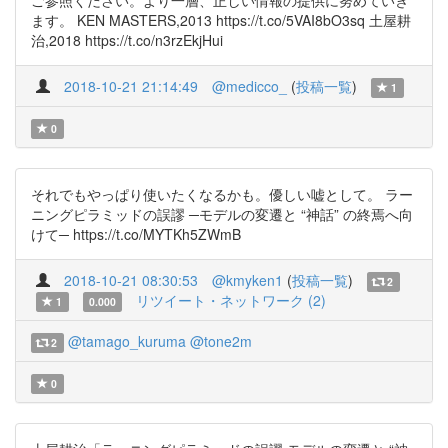
ご参照ください。より一層、正しい情報の提供に努めていき
ます。 KEN MASTERS,2013 https://t.co/5VAI8bO3sq 土屋耕
治,2018 https://t.co/n3rzEkjHui
2018-10-21 21:14:49
@medicco_
(
投稿一覧
)
1
0
それでもやっぱり使いたくなるかも。優しい嘘として。 ラー
ニングピラミッドの誤謬 ─モデルの変遷と “神話” の終焉へ向
けて─ https://t.co/MYTKh5ZWmB
2018-10-21 08:30:53
@kmyken1
(
投稿一覧
)
2
リツイート・ネットワーク (2)
1
0.000
@tamago_kuruma
@tone2m
2
0