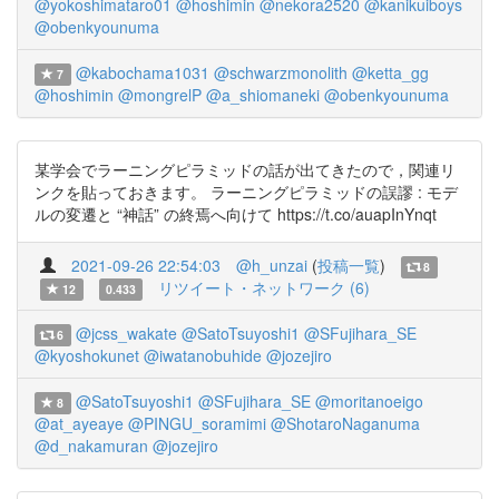
@yokoshimataro01
@hoshimin
@nekora2520
@kanikuiboys
@obenkyounuma
@kabochama1031
@schwarzmonolith
@ketta_gg
7
@hoshimin
@mongrelP
@a_shiomaneki
@obenkyounuma
某学会でラーニングピラミッドの話が出てきたので，関連リ
ンクを貼っておきます。 ラーニングピラミッドの誤謬 : モデ
ルの変遷と “神話” の終焉へ向けて https://t.co/auapInYnqt
2021-09-26 22:54:03
@h_unzai
(
投稿一覧
)
8
リツイート・ネットワーク (6)
12
0.433
@jcss_wakate
@SatoTsuyoshi1
@SFujihara_SE
6
@kyoshokunet
@iwatanobuhide
@jozejiro
@SatoTsuyoshi1
@SFujihara_SE
@moritanoeigo
8
@at_ayeaye
@PINGU_soramimi
@ShotaroNaganuma
@d_nakamuran
@jozejiro