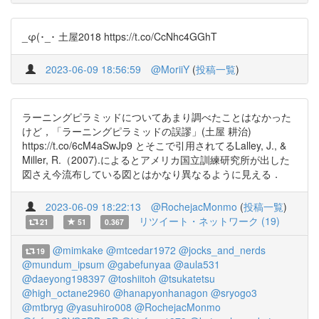
_φ(･_･ 土屋2018 https://t.co/CcNhc4GGhT
2023-06-09 18:56:59
@MoriiY
(
投稿一覧
)
ラーニングピラミッドについてあまり調べたことはなかった
けど，「ラーニングピラミッドの誤謬」(土屋 耕治)
https://t.co/6cM4aSwJp9 とそこで引用されてるLalley, J., &
Miller, R.（2007).によるとアメリカ国立訓練研究所が出した
図さえ今流布している図とはかなり異なるように見える．
2023-06-09 18:22:13
@RochejacMonmo
(
投稿一覧
)
リツイート・ネットワーク (19)
21
51
0.367
@mimkake
@mtcedar1972
@jocks_and_nerds
19
@mundum_ipsum
@gabefunyaa
@aula531
@daeyong198397
@toshiitoh
@tsukatetsu
@high_octane2960
@hanapyonhanagon
@sryogo3
@mtbryg
@yasuhiro008
@RochejacMonmo