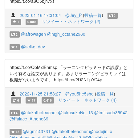
https://t.co/a6O5bjn7xs
2023-01-16 17:31:04
@Jey_P
(
投稿一覧
)
2
リツイート・ネットワーク (2)
1
0.000
@afrowagen
@high_octane2960
2
@seiko_dev
1
https://t.co/ObMxlBnmsp 「ラーニングピラミッドの誤謬」と
いう有名な論文があります。あまりラーニングピラミッドは
根拠がないようです。 https://t.co/2D2NTpYC4p
2022-11-25 21:58:27
@you5he5she
(
投稿一覧
)
リツイート・ネットワーク (4)
6
17
0.416
@utakotheteacher
@fukusukeNo_13
@tmitsuda35942
4
@Palace_Athene69
@agm143731
@utakotheteacher
@nodejin_x
13
@koubunsho_daiji
@fukusukeNo_13
@ShiraiRino