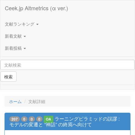
Ceek.jp Altmetrics (α ver.)
文献ランキング
新着文献
新着投稿
検索
ホーム
文献詳細
ラーニングピラミッドの誤謬 :
207
0
0
0
OA
モデルの変遷と “神話” の終焉へ向けて