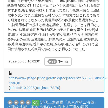
電車に欠かせない「板石舗装」〔1957(昭和32)年には全国の
軌道敷舗装の78.84%を占めていた〕の表層に用いられる舗装
材である.板石舗装用材として最も普及した軌道用敷石は,路面
電車を支えてきた重要な石材だった.本研究ではこれまであま
り研究されてこなかった軌道用敷石の体系化の基礎資料とし
て,軌道用敷石の規格と産地を調査し,整理することを目的とし
た.その結果,軌道用敷石は舗装材の要求性能を満たす仕様(材
質,形状,寸法,許容差,仕上げ)が明確な規格品であり,国内の主
要6ヶ所の産地(茨城県稲田,群馬県沢入,山梨県塩山,岐阜県恵
那,広島県倉橋島,香川県小豆島)から明治から昭和にかけて全
国に供給された花崗岩であることが明らかになった.
2022-06-06 10:02:01
Twitter
9 + 9
https://www.jstage.jst.go.jp/article/jscejhsce/72/1/72_76/_article/-
char/ja/
(
info:doi/10.2208/jscejhsce.72.76
)
近代土木遺構「東京湾第二海堡」
9
0
0
0
OA
の建設技術―国内で初めての海上人工島の建設―