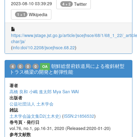
2023-08-10 03:39:29
Twitter
4 + 2
Wikipedia
1 + 1
https://www.jstage.jst.go.jp/article/jscejhsce/68/1/68_1_22/_article
char/ja/
(
info:doi/10.2208/jscejhsce.68.22
)
朝鮮総督府鉄道局による複斜材型
4
0
0
0
OA
トラス橋梁の開発と耐弾性能
著者
高橋 良和
小嶋 進太郎
Mya San WAI
出版者
公益社団法人 土木学会
雑誌
土木学会論文集D2(土木史)
(
ISSN:21856532
)
巻号頁・発行日
vol.76, no.1, pp.16-31, 2020 (Released:2020-01-20)
参考文献数