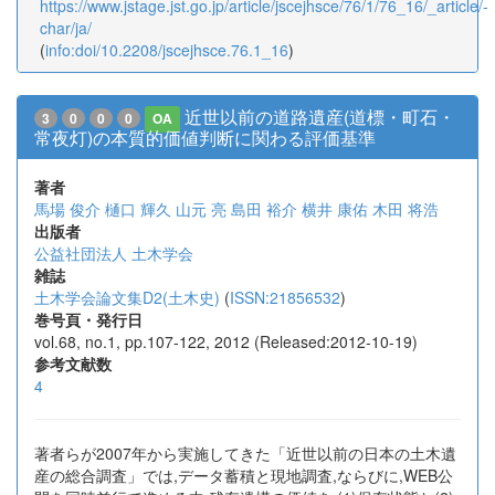
https://www.jstage.jst.go.jp/article/jscejhsce/76/1/76_16/_article/-
char/ja/
(
info:doi/10.2208/jscejhsce.76.1_16
)
近世以前の道路遺産(道標・町石・
3
0
0
0
OA
常夜灯)の本質的価値判断に関わる評価基準
著者
馬場 俊介
樋口 輝久
山元 亮
島田 裕介
横井 康佑
木田 将浩
出版者
公益社団法人 土木学会
雑誌
土木学会論文集D2(土木史)
(
ISSN:21856532
)
巻号頁・発行日
vol.68, no.1, pp.107-122, 2012 (Released:2012-10-19)
参考文献数
4
著者らが2007年から実施してきた「近世以前の日本の土木遺
産の総合調査」では,データ蓄積と現地調査,ならびに,WEB公