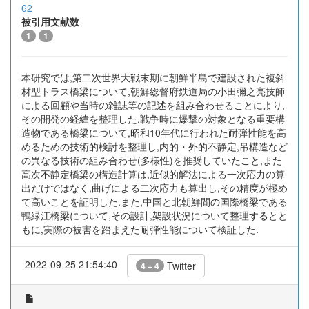
62
被引用文献数
1
1
本研究では,第二次世界大戦末期に朝鮮半島で建設された複斜
材型トラス橋梁について,朝鮮総督府鉄道局の小田彌之亮技師
による回顧や当時の雑誌等の記述を組み合わせることにより,
その開発の経緯を整理した.戦争時に爆撃の対象となる重要構
造物である橋梁について,昭和10年代に行われた耐弾性能を高
めるための技術的検討を整理し,内的・外的不静定,吊構造など
の異なる技術の組み合わせ(多様性)を推奨していたこと,また
高次不静定橋梁の構造計算は,近似的解法による一次応力の算
出だけではなく,曲げによる二次応力も算出し,その精度が極め
て高いことを証明した.また,中国と北朝鮮間の国際橋梁である
鴨緑江橋梁について,その設計,架設状況について整理するとと
もに,実際の被害を踏まえた耐弾性能について検証した.
2022-09-25 21:54:40
Twitter
4 + 4