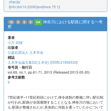
char/ja/
(
info:doi/10.2208/jscejhsce.75.1
)
神奈川における駅路に関する一考
10
0
0
0
OA
察
著者
小方 武雄
出版者
公益社団法人 土木学会
雑誌
土木学会論文集D2(土木史)
(
ISSN:21856532
)
巻号頁・発行日
vol.69, no.1, pp.61-71, 2013 (Released:2013-05-20)
参考文献数
9
7世紀後半~11世紀初頭にかけて,律令体制の整備に伴い駅伝制
が行われ,駅路が全国展開することとなる.神奈川の地において
も,駅路が整備されたが,具体的に何処を通っていたかについて