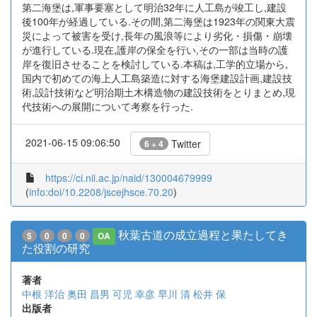
第二海堡は,軍事要塞として明治32年に人工島が竣工し,建設
後100年が経過している.その間,第二海堡は1923年の関東大震
災によって被害を受け,長年の風浪等により劣化・損傷・崩壊
が進行している.現在,護岸の保全を行い,その一部は当時の護
岸を復旧させることを検討している.本稿は,工学的立場から,
国内で初めての海上人工島築造に対する海堡建設計画,建設技
術,設計技術など明治期土木構造物の建設技術をとりまとめ,現
代技術への展開について考察を行った.
2021-06-15 09:06:50
Twitter
6 + 4
https://ci.nii.ac.jp/naid/130004679999
(
info:doi/10.2208/jscejhsce.70.20
)
秋葉古道の成立過程と果たしてき
5
0
0
0
OA
た役割の研究
著者
中根 洋治
奥田 昌男
可児 幸彦
早川 清
松井 保
出版者