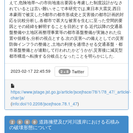
えて,危険地帯への市街地進出要因を考慮した制度設計がなさ
れているとは言い難い.そこで本研究では,東日本大震災,西日
本豪雨で被災した5都市の都市形成史と災害後の都市計画的対
応を比較分析し,各都市で甚大な被害を生むに至った空間的要
因とその経緯を解明することを目的とする.近代以降の交通基
盤整備や土地区画整理事業等の都市基盤整備が実施された位
置や規模を,分析の視点とする.次の災害への備えとしての災害
防御インフラの整備と,土地の利便を逓増させる交通基盤・都
市基盤整備とが連動して行われたかどうかが,災害後に減災型
都市構造へ転換する分岐点となったことを明らかにした.
2023-02-17 22:45:59
Twitter
2 + 8
https://www.jstage.jst.go.jp/article/jscejhsce/78/1/78_47/_article/-
char/ja/
(
info:doi/10.2208/jscejhsce.78.1_47
)
道路擁壁及び河川護岸における石積み
2
0
0
0
の破壊形態について