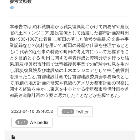
参考文献数
49
本報告では,昭和戦前期から戦災復興期にかけて内務省や建設
省の土木エンジニア,建設官僚として活躍した都市計画家町田
保(1903-1967)に着目し,町田の著した論考や書籍,公文書や事
業記録などの資料を用いて,町田の経歴や仕事を整理するとと
もに,代表的な仕事の特徴や町田の考え方について把握するこ
とを目的とする.町田に関する年表作成と資料分析を行った結
果,戦災復興都市計画では帝都復興事業での経験や知見を生か
し,戦災復興院及び建設省の土木エンジニアとして中心的役割
を担ったこと,首都建設計画では首都建設委員会事務局長とし
て,戦前の地方計画の研究や戦後のアメリカ都市計画の視察に
関する経験を生かし,東京を中心とする衛星都市整備計画や首
都高速道路計画の立案に尽力したことなどが把握できた.
2023-04-10 09:48:52
Twitter
1 + 1
Wikipedia
1 + 1