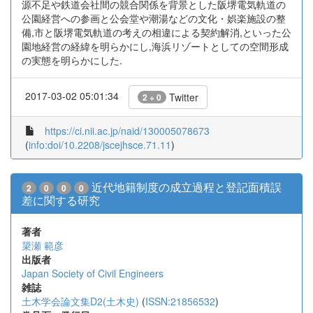
源不足や鉄道会社間の競合関係を背景とした阪堺電気軌道の
公園経営への参画と公会堂や潮湯などの文化・娯楽施設の整
備,市と阪堺電気軌道の考えの相違による契約解消,といった公
園地経営の経緯を明らかにし,海浜リゾートとしての空間形成
の実態を明らかにした.
2017-03-02 05:01:34
Twitter
2 + 0
https://ci.nii.ac.jp/naid/130005078673
(
info:doi/10.2208/jscejhsce.71.11
)
近代地籍制度の成立過程と登記面積誤
2
0
0
0
差に関する研究
著者
簗瀬 範彦
出版者
Japan Society of Civil Engineers
雑誌
土木学会論文集D2(土木史)
(
ISSN:21856532
)