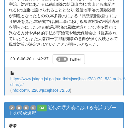
宇治川対岸にあたる仏徳山(隣の朝日山含む,宮山とも表記さ
れる)の山腹に設けられることとなり,景勝地宇治の風致毀損
が問題となったものの,本多静六による「風致復旧設計」によ
り解決を見た.本研究では,同工事における風致対策の検討過程
を明らかにした.その結果,宇治の風致対策として,本多案とは
異なる方針や具体的手法が宇治電や地元保勝会より提案され
ていたこと,また大森鍾一京都府知事の意向が強く反映されて
風致対策が決定されていたことが明らかとなった.
2016-06-20 11:42:37
Twitter
2 + 0
https://www.jstage.jst.go.jp/article/jscejhsce/72/1/72_53/_article/-
char/ja/
(
info:doi/10.2208/jscejhsce.72.53
)
近代の堺大濱における海浜リゾー
2
0
0
0
OA
トの形成過程
著者