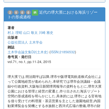
近代の堺大濱における海浜リゾー
2
0
0
0
IR
トの形成過程
著者
村上 理昭
山口 敬太
川崎 雅史
出版者
公益社団法人 土木学会
雑誌
土木学会論文集D2(土木史)
(
ISSN:21856532
)
巻号頁・発行日
vol.71, no.1, pp.11-24, 2015
堺大濱では,明治期半ば以降,堺市や阪堺電気軌道株式会社によ
って公園地経営が進められた.本研究では堺市会決議録・会議
録や行政資料,大阪毎日新聞堺周報等の資料をもとに,堺市大濱
公園における管理と経営の変遷と,作り出された海浜リゾート
空間の形成過程を明らかにした.具体的には,堺市による官有地
を借り受けての料理屋・茶店営業を主とした遊園地経営,内国
勧業博覧会を契機とする水族館と西洋式広場の整備,堺市の財