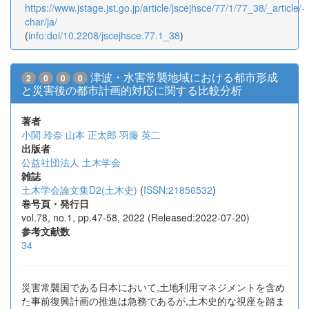
https://www.jstage.jst.go.jp/article/jscejhsce/77/1/77_38/_article/-
char/ja/
(
info:doi/10.2208/jscejhsce.77.1_38
)
津波・水害常襲地域における都市形成
2
0
0
0
と災害後の都市計画的対応に関する比較分析
著者
小関 玲奈
山本 正太郎
羽藤 英二
出版者
公益社団法人 土木学会
雑誌
土木学会論文集D2(土木史)
(
ISSN:21856532
)
巻号頁・発行日
vol.78, no.1, pp.47-58, 2022 (Released:2022-07-20)
参考文献数
34
災害常襲国である日本において,土地利用マネジメントを含め
た事前復興計画の推進は急務であるが,土木史的な視座を踏ま