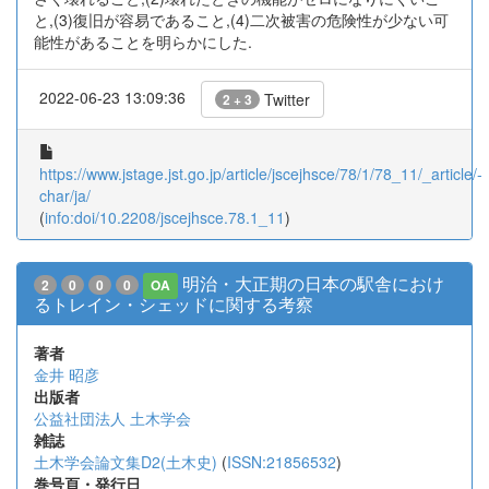
と,(3)復旧が容易であること,(4)二次被害の危険性が少ない可
能性があることを明らかにした.
2022-06-23 13:09:36
Twitter
2 + 3
https://www.jstage.jst.go.jp/article/jscejhsce/78/1/78_11/_article/-
char/ja/
(
info:doi/10.2208/jscejhsce.78.1_11
)
明治・大正期の日本の駅舎におけ
2
0
0
0
OA
るトレイン・シェッドに関する考察
著者
金井 昭彦
出版者
公益社団法人 土木学会
雑誌
土木学会論文集D2(土木史)
(
ISSN:21856532
)
巻号頁・発行日