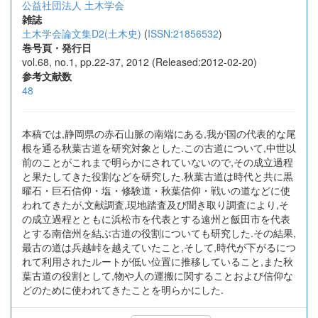
公益社団法人 土木学会
雑誌
土木学会論文集D2(土木史)
(
ISSN:21856532
)
巻号頁・発行日
vol.68, no.1, pp.22-37, 2012 (Released:2012-02-20)
参考文献数
48
本稿では,静岡県の赤石山脈の南端にある,我が国の代表的な尾
根を通る秋葉古道を研究対象とした.この古道について,中世以
前のことがこれまで明らかにされていないので,その成立過程
と果たしてきた役割などを研究した.秋葉古道は時代と共に黒
曜石・巨石信仰・塩・修験道・秋葉信仰・戦いの道などに使
われてきたが,文献調査,現地踏査及び聞き取り調査により,そ
の成立過程とともに浜松市を代表とする遠州と飯田市を代表
とする南信州を結ぶ古道の役割についても研究した.その結果,
最古の道は兵越峠を越えていたこと,そして,時代が下がるにつ
れて利用されたルートが低い位置に推移していること,また秋
葉古道の役割として,物や人の運搬に関することおよび信仰な
どのために使われてきたことを明らかにした.