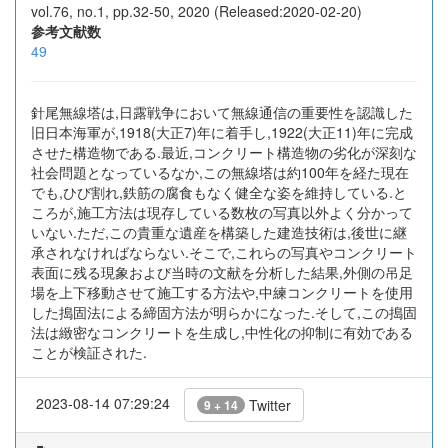
vol.76, no.1, pp.32-50, 2020 (Released:2020-02-20)
参考文献数
49
針尾無線塔は,日露戦争において無線通信の重要性を認識した
旧日本海軍が,1918(大正7)年に着手し,1922(大正11)年に完成
させた構造物である.最近,コンクリート構造物の劣化が深刻な
社会問題となっているなか,この無線塔は約100年を経た現在
でも,ひび割れ,鉄筋の腐食もなく健全な姿を維持している.と
ころが,施工方法は現存している数枚の写真以外よく分かって
いない.ただ,この貴重な遺産を構築した建造技術は,後世に継
承されなければならない.そこで,これらの写真やコンクリート
表面に残る現象および当時の文献を分析した結果,外側の吊足
場を上下移動させて施工する方法や,中練コンクリートを使用
した搗固法による締固方法が明らかになった.そして,この搗固
法は緻密なコンクリートを生成し,中性化の抑制に有効である
ことが検証された.
2023-08-14 07:29:24
Twitter
9 + 14