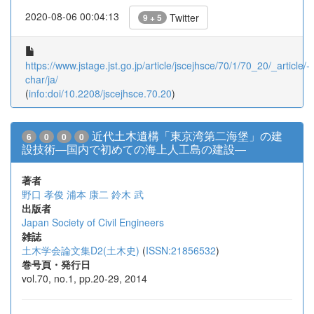
2020-08-06 00:04:13
Twitter
9 + 5
https://www.jstage.jst.go.jp/article/jscejhsce/70/1/70_20/_article/-
char/ja/
(
info:doi/10.2208/jscejhsce.70.20
)
近代土木遺構「東京湾第二海堡」の建
6
0
0
0
設技術―国内で初めての海上人工島の建設―
著者
野口 孝俊
浦本 康二
鈴木 武
出版者
Japan Society of Civil Engineers
雑誌
土木学会論文集D2(土木史)
(
ISSN:21856532
)
巻号頁・発行日
vol.70, no.1, pp.20-29, 2014