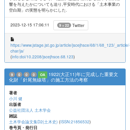
響を与えたかについても迫り,平安時代における「土木事業の
空白期」の実態を明らかにした.
2023-12-15 17:06:11
Twitter
9 + 22
https://www.jstage.jst.go.jp/article/jscejhsce/68/1/68_123/_article/
char/ja/
(
info:doi/10.2208/jscejhsce.68.123
)
1922(大正11)年に完成した重要文
9
0
0
0
OA
化財「針尾無線塔」の施工方法の考察
著者
小川 健
出版者
公益社団法人 土木学会
雑誌
土木学会論文集D2(土木史)
(
ISSN:21856532
)
巻号頁・発行日