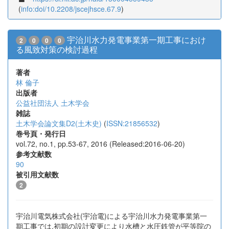
(
info:doi/10.2208/jscejhsce.67.9
)
宇治川水力発電事業第一期工事におけ
2
0
0
0
る風致対策の検討過程
著者
林 倫子
出版者
公益社団法人 土木学会
雑誌
土木学会論文集D2(土木史)
(
ISSN:21856532
)
巻号頁・発行日
vol.72, no.1, pp.53-67, 2016 (Released:2016-06-20)
参考文献数
90
被引用文献数
2
宇治川電気株式会社(宇治電)による宇治川水力発電事業第一
期工事では,初期の設計変更により水槽と水圧鉄管が平等院の