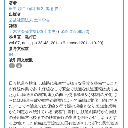
著者
田中 鉄二
樋口 輝久
馬場 俊介
出版者
公益社団法人 土木学会
雑誌
土木学会論文集D2(土木史)
(
ISSN:21856532
)
巻号頁・発行日
vol.67, no.1, pp.38-48, 2011 (Released:2011-10-20)
参考文献数
64
被引用文献数
1
3
日々軌道を検査し,線路に発生する様々な異常を整備すること
が保線作業であり,保線なしで安全で快適な鉄道運転は成り立
たない.輸送量の増加,速度の向上,使用機械及び材料の変化,さ
らには,鉄道事故や戦争の影響によって保線は変化し続けてき
た.そこで本論文では,保線を行う際の規範となり,鉄道創業時
から制定され続けている“規程”に着目し,鉄道創業時から国鉄
の分割民営化後までの鉄道保線の変遷を明らかにしようとす
る.対象とした組織は,官設鉄道,国有鉄道そしてJRで,民営鉄道