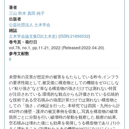
著者
三山 幹木
真田 純子
出版者
公益社団法人 土木学会
雑誌
土木学会論文集D2(土木史)
(
ISSN:21856532
)
巻号頁・発行日
vol.78, no.1, pp.11-21, 2022 (Released:2022-04-20)
参考文献数
9
未曽有の災害が想定外の被害をもたらしている昨今,インフラ
の要求性能として,被災後に構造物としての機能をゼロにしな
い“粘り強さ”など単なる構造物の強さだけでは測れない特質
が注目されている.環境的な観点からも評価されている伝統的
な技術である空石積みの強度計算だけでは測れない構造物と
しての「強さ」の検証を行った. 本研究では四国・九州から計
452件の擁壁・護岸の被災事例を収集し,写真を構造物の破壊
箇所ごとに分類を行い,破壊時の挙動を観察した.観察の結果,
空石積みは壊れた後にも効果を発揮しうる構造物であり,(1)小
さく壊れること,(2)壊れたときの機能がゼロになりにくいこ