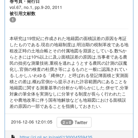
巻号頁・発行日
vol.67, no.1, pp.9-20, 2011
被引用文献数
1
本研究は19世紀に作成された地籍図の面積誤差の原因を考証
したものである.現在の地籍制度は,明治期の税制革改である地
租改正時の土地台帳とその付属地図を淵源としている.数%か
らときには10%以上に及ぶ面積誤差の原因は,当事者である農
民の拙劣な測量技術,重税を逃れようとする農民の計測の誤魔
化し,官側の検査の杜撰さ等によるものと一般に認識されてい
る.しかし,いわゆる「縄伸び」と呼ばれる登記簿面積と実測面
積との差は,概ね官側から提示された許容範囲内にあることを
地籍図に関する測量基準の分析から明らかにした.併せて,分筆
対象の筆全体を実測なしに分筆する制度が長らく行われたこ
とや農地改革に伴う国有地解放なども地籍図における面積誤
差の原因の一部であることを指摘しておきたい.
2016-12-06 12:01:05
Twitter
2 + 0
https://ci.nii.ac.jp/naid/130004559435