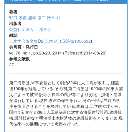
著者
野口 孝俊
浦本 康二
鈴木 武
出版者
公益社団法人 土木学会
雑誌
土木学会論文集D2(土木史)
(
ISSN:21856532
)
巻号頁・発行日
vol.70, no.1, pp.20-29, 2014 (Released:2014-08-20)
参考文献数
27
第二海堡は,軍事要塞として明治32年に人工島が竣工し,建設
後100年が経過している.その間,第二海堡は1923年の関東大震
災によって被害を受け,長年の風浪等により劣化・損傷・崩壊
が進行している.現在,護岸の保全を行い,その一部は当時の護
岸を復旧させることを検討している.本稿は,工学的立場から,
国内で初めての海上人工島築造に対する海堡建設計画,建設技
術,設計技術など明治期土木構造物の建設技術をとりまとめ,現
代技術への展開について考察を行った.