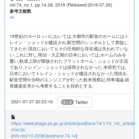
vol.74, no.1, pp.14-28, 2018 (Released:2018-07-20)
参考文献数
40
19世紀のヨーロッパにおいては,大都市の駅舎のホームにはト
レイン・シェッドが建設され,駅空間のシンボルとして君臨し
てきたが,現在においてもその圧倒的な存在感は失われていな
い.これに対し,明治・大正期の日本においては,ホームのみを
覆い,軌道上部が開放されたプラットホーム・シェッドが主流
であり,トレイン・シェッドは採用されなかった.本研究では,
日本においてトレイン・シェッドが建設されなかった理由を,
駅舎空間や当時のエンジニアが行った欧米視察記,停車場論,鉄
骨建築史等から考察することを目的とする.
2021-07-27 20:23:16
Twitter
2 + 0
https://www.jstage.jst.go.jp/article/jscejhsce/74/1/74_14/_article/-
char/ja/
(
info:doi/10.2208/jscejhsce.74.14
)