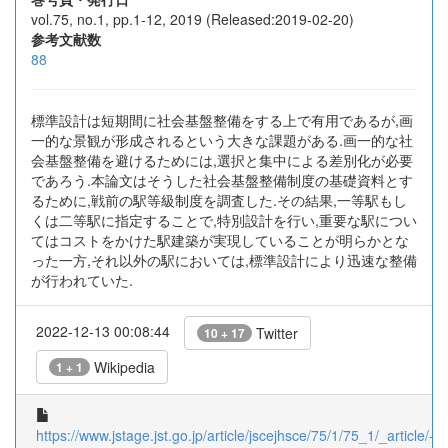
vol.75, no.1, pp.1-12, 2019 (Released:2019-02-20)
参考文献数
88
標準設計は短期間に社会基盤整備をする上で有用であるが,画
一的な景観が形成されるという大きな課題がある.画一的な社
会基盤整備を避けるためには,選択と集中による差別化が必要
であろう.本論文はそうした社会基盤整備制度の基礎資料とす
るために,戦前の駅等級制度を調査した.その結果,一等駅もし
くは二等駅に指定することで,特別設計を行い,重要な駅につい
てはコストをかけた駅建築が実現していることが明らかとな
った一方,それ以外の駅においては,標準設計により迅速な整備
が行われていた.
2022-12-13 00:08:44
Twitter
10 + 17
Wikipedia
1 + 1
https://www.jstage.jst.go.jp/article/jscejhsce/75/1/75_1/_article/-