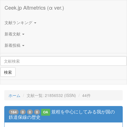
Ceek.jp Altmetrics (α ver.)
文献ランキング
新着文献
新着投稿
検索
ホーム
文献一覧: 21856532 (ISSN)
44件
規程を中心にしてみる我が国の
164
0
0
0
OA
鉄道保線の歴史