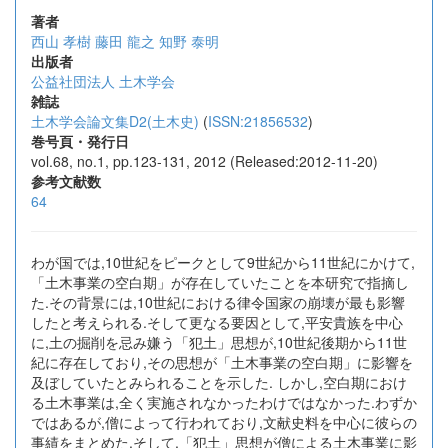
著者
西山 孝樹
藤田 龍之
知野 泰明
出版者
公益社団法人 土木学会
雑誌
土木学会論文集D2(土木史)
(
ISSN:21856532
)
巻号頁・発行日
vol.68, no.1, pp.123-131, 2012 (Released:2012-11-20)
参考文献数
64
わが国では,10世紀をピークとして9世紀から11世紀にかけて,
「土木事業の空白期」が存在していたことを本研究で指摘し
た.その背景には,10世紀における律令国家の崩壊が最も影響
したと考えられる.そして更なる要因として,平安貴族を中心
に,土の掘削を忌み嫌う「犯土」思想が,10世紀後期から11世
紀に存在しており,その思想が「土木事業の空白期」に影響を
及ぼしていたとみられることを示した. しかし,空白期におけ
る土木事業は,全く実施されなかったわけではなかった.わずか
ではあるが,僧によって行われており,文献史料を中心に彼らの
事績をまとめた.そして,「犯土」思想が僧による土木事業に影