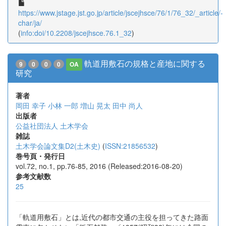
https://www.jstage.jst.go.jp/article/jscejhsce/76/1/76_32/_article/-
char/ja/
(
info:doi/10.2208/jscejhsce.76.1_32
)
軌道用敷石の規格と産地に関する
9
0
0
0
OA
研究
著者
岡田 幸子
小林 一郎
増山 晃太
田中 尚人
出版者
公益社団法人 土木学会
雑誌
土木学会論文集D2(土木史)
(
ISSN:21856532
)
巻号頁・発行日
vol.72, no.1, pp.76-85, 2016 (Released:2016-08-20)
参考文献数
25
「軌道用敷石」とは,近代の都市交通の主役を担ってきた路面