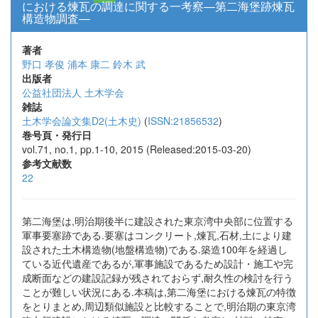
における煉瓦の調達に関する一考察―第二海堡跡煉瓦
構造物調査―
著者
野口 孝俊
浦本 康二
鈴木 武
出版者
公益社団法人 土木学会
雑誌
土木学会論文集D2(土木史)
(
ISSN:21856532
)
巻号頁・発行日
vol.71, no.1, pp.1-10, 2015 (Released:2015-03-20)
参考文献数
22
第二海堡は,明治期後半に建設された東京湾中央部に位置する
軍事要塞跡である.要塞はコンクリート,煉瓦,石材,土により建
設された土木構造物(地盤構造物)である.築造100年を経過し
ている近代遺産であるが,軍事施設であるため設計・施工や完
成断面などの建設記録が残されておらず,耐久性の検討を行う
ことが難しい状況にある.本稿は,第二海堡における煉瓦の特徴
をとりまとめ,周辺類似施設と比較することで,明治期の東京湾