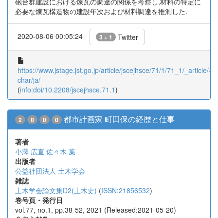
砲台群建設における煉瓦の調達の関係を考察し,材料の特定に
必要な煉瓦構造物の建設年次および材料調達を推測した.
2020-08-06 00:05:24
Twitter
3 + 1
https://www.jstage.jst.go.jp/article/jscejhsce/71/1/71_1/_article/-
char/ja/
(
info:doi/10.2208/jscejhsce.71.1
)
都市計画家 町田保の経歴と仕事
2
0
0
0
著者
小澤 広直
佐々木 葉
出版者
公益社団法人 土木学会
雑誌
土木学会論文集D2(土木史)
(
ISSN:21856532
)
巻号頁・発行日
vol.77, no.1, pp.38-52, 2021 (Released:2021-05-20)