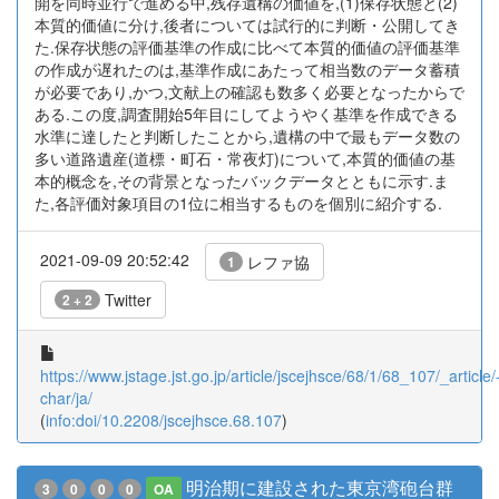
開を同時並行で進める中,残存遺構の価値を,(1)保存状態と(2)
本質的価値に分け,後者については試行的に判断・公開してき
た.保存状態の評価基準の作成に比べて本質的価値の評価基準
の作成が遅れたのは,基準作成にあたって相当数のデータ蓄積
が必要であり,かつ,文献上の確認も数多く必要となったからで
ある.この度,調査開始5年目にしてようやく基準を作成できる
水準に達したと判断したことから,遺構の中で最もデータ数の
多い道路遺産(道標・町石・常夜灯)について,本質的価値の基
本的概念を,その背景となったバックデータとともに示す.ま
た,各評価対象項目の1位に相当するものを個別に紹介する.
2021-09-09 20:52:42
レファ協
1
Twitter
2 + 2
https://www.jstage.jst.go.jp/article/jscejhsce/68/1/68_107/_article/
char/ja/
(
info:doi/10.2208/jscejhsce.68.107
)
明治期に建設された東京湾砲台群
3
0
0
0
OA