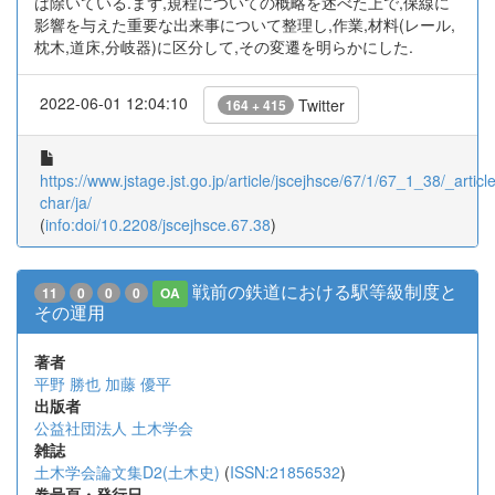
は除いている.まず,規程についての概略を述べた上で,保線に
影響を与えた重要な出来事について整理し,作業,材料(レール,
枕木,道床,分岐器)に区分して,その変遷を明らかにした.
2022-06-01 12:04:10
Twitter
164 + 415
https://www.jstage.jst.go.jp/article/jscejhsce/67/1/67_1_38/_article
char/ja/
(
info:doi/10.2208/jscejhsce.67.38
)
戦前の鉄道における駅等級制度と
11
0
0
0
OA
その運用
著者
平野 勝也
加藤 優平
出版者
公益社団法人 土木学会
雑誌
土木学会論文集D2(土木史)
(
ISSN:21856532
)
巻号頁・発行日