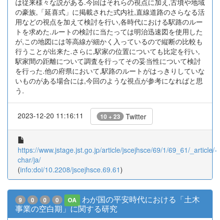
は従来様々な説がある.今回はそれらの視点に加え,古墳や地域
の豪族,「延喜式」に掲載された式内社,直線道路のさらなる活
用などの視点を加えて検討を行い,各時代における駅路のルー
トを求めた.ルートの検討に当たっては明治迅速図を使用した
が,この地図には等高線が細かく入っているので縦断の比較も
行うことが出来た.さらに,駅家の位置についても比定を行い,
駅家間の距離について調査を行ってその妥当性について検討
を行った.他の府県において,駅路のルートがはっきりしていな
いものがある場合には,今回のような視点が参考になればと思
う.
2023-12-20 11:16:11
Twitter
10 + 23
https://www.jstage.jst.go.jp/article/jscejhsce/69/1/69_61/_article/-
char/ja/
(
info:doi/10.2208/jscejhsce.69.61
)
わが国の平安時代における「土木
9
0
0
0
OA
事業の空白期」に関する研究