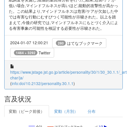
低い場合,マインドフルネスが高いほど,能動的攻撃性が高かっ
た。この結果より,マインドフルネスは危害/ケアが欠如した中
では有害な行動にむすびつく可能性が示唆された。以上を踏
まえて,今後の研究では,マインドフルネスにもとづく介入によ
る有害事象の可能性を検証する必要性が示唆された。
2024-01-07 12:00:21
はてなブックマーク
280
Twitter
1464 + 3292
https://www.jstage.jst.go.jp/article/personality/30/1/30_30.1.1/_arti
char/ja/
(
info:doi/10.2132/personality.30.1.1
)
言及状況
変動（ピーク前後）
変動（月別）
分布
合計
はてなブックマーク
1/3