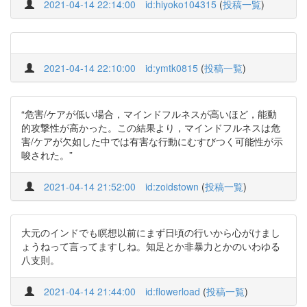
2021-04-14 22:14:00
id:hiyoko104315
(
投稿一覧
)
2021-04-14 22:10:00
id:ymtk0815
(
投稿一覧
)
“危害/ケアが低い場合，マインドフルネスが高いほど，能動
的攻撃性が高かった。この結果より，マインドフルネスは危
害/ケアが欠如した中では有害な行動にむすびつく可能性が示
唆された。”
2021-04-14 21:52:00
id:zoidstown
(
投稿一覧
)
大元のインドでも瞑想以前にまず日頃の行いから心がけまし
ょうねって言ってますしね。知足とか非暴力とかのいわゆる
八支則。
2021-04-14 21:44:00
id:flowerload
(
投稿一覧
)