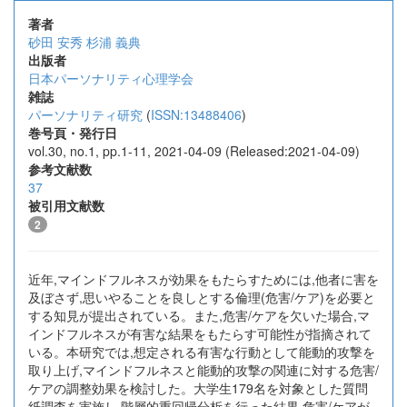
著者
砂田 安秀
杉浦 義典
出版者
日本パーソナリティ心理学会
雑誌
パーソナリティ研究
(
ISSN:13488406
)
巻号頁・発行日
vol.30, no.1, pp.1-11, 2021-04-09 (Released:2021-04-09)
参考文献数
37
被引用文献数
2
近年,マインドフルネスが効果をもたらすためには,他者に害を
及ぼさず,思いやることを良しとする倫理(危害/ケア)を必要と
する知見が提出されている。また,危害/ケアを欠いた場合,マ
インドフルネスが有害な結果をもたらす可能性が指摘されて
いる。本研究では,想定される有害な行動として能動的攻撃を
取り上げ,マインドフルネスと能動的攻撃の関連に対する危害/
ケアの調整効果を検討した。大学生179名を対象とした質問
紙調査を実施し,階層的重回帰分析を行った結果,危害/ケアが