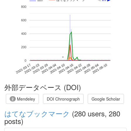
800
600
400
200
*
*
0
2021-05-04
2021-03-17
2021-04-04
2021-04-22
2021-05-10
2021-03-23
2021-04-10
2021-04-28
2021-03-29
2021-04-16
外部データベース (DOI)
Mendeley
DOI Chronograph
Google Scholar
2
はてなブックマーク
(280 users, 280
posts)