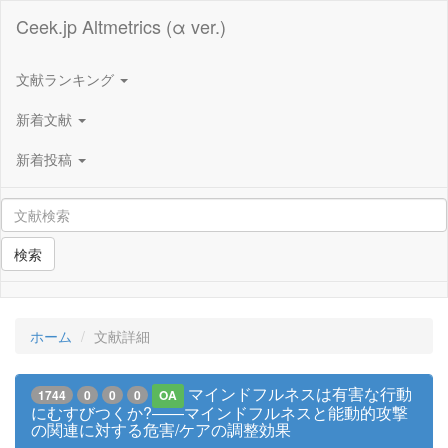
Ceek.jp Altmetrics (α ver.)
文献ランキング
新着文献
新着投稿
検索
ホーム
文献詳細
マインドフルネスは有害な行動
1744
0
0
0
OA
にむすびつくか?――マインドフルネスと能動的攻撃
の関連に対する危害/ケアの調整効果