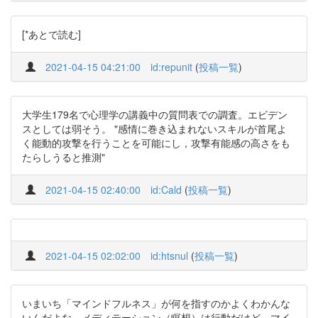
[*あとで読む]
2021-04-15 04:21:00
id:repunit
(
投稿一覧
)
大学生179名で心理学の講義中の質問表での調査。エビデン
スとしては弱そう。 "感情に巻き込まれないスキルが首尾よ
く能動的攻撃を行うことを可能にし，攻撃有能感の高さをも
たらしうると推測"
2021-04-15 02:40:00
id:Cald
(
投稿一覧
)
2021-04-15 02:02:00
id:htsnul
(
投稿一覧
)
いまいち「マインドフルネス」が何を指すのかよくわかんな
いんだよな。メディテーション（瞑想）は行動だけど、マイ