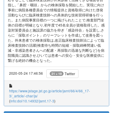
指し,「鼻腔・咽頭」からの検体採取を開始した。実現に向け
事前に病院各種委員会での情報提供と資格取得に向けた啓発
活動ならびに臨床検査技師への具体的な技術習得研修を行っ
た。また病院事業目標の一つに掲げられたことで,検査部門全
体の目標が明確となり,初年度で45名全員が資格取得した。感
染対策委員会と施設課の協力を仰ぎ「感染待合」を設置し,さ
らに「採取ポイント」のリーフレットを作成して改善を図っ
た。外来患者での検体採取は,改正臨床検査技師法によって臨
床検査技師の活躍(検査待ち時間の短縮・採取綿棒間違い低
減・非感染患者さんへの配慮・再採取の迅速な判断など)を病
院職員に認識させ,ひいては患者への安心・安全な医療提供に
繋げる絶好の機会となった。
2020-05-24 17:46:56
Twitter
21 + 19
https://www.jstage.jst.go.jp/article/jamt/66/4/66_17-
3/_article/-char/ja/
(
info:doi/10.14932/jamt.17-3
)