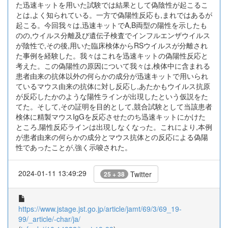
た迅速キットを用いた試験では結果として偽陰性が起こるこ
とは,よく知られている。一方で偽陽性反応も,まれではあるが
起こる。今回我々は,迅速キットでA,B両型の陽性を示したも
のの,ウイルス分離及び遺伝子検査でインフルエンザウイルス
が陰性で,その後,用いた臨床検体からRSウイルスが分離され
た事例を経験した。我々はこれを迅速キットの偽陽性反応と
考えた。この偽陽性の原因について我々は,検体中に含まれる
患者由来の抗体以外の何らかの成分が迅速キットで用いられ
ているマウス由来の抗体に対し反応し,あたかもウイルス抗原
が反応したかのような陽性ラインが出現したという仮説をた
てた。そして,その証明を目的として,競合試験として当該患者
検体に精製マウスIgGを反応させたのち迅速キットにかけた
ところ,陽性反応ラインは出現しなくなった。これにより,本例
が患者由来の何らかの成分とマウス抗体との反応による偽陽
性であったことが,強く示唆された。
2024-01-11 13:49:29
Twitter
25 + 38
https://www.jstage.jst.go.jp/article/jamt/69/3/69_19-
99/_article/-char/ja/