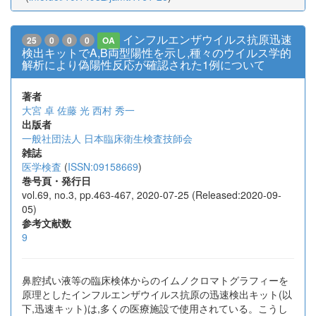
インフルエンザウイルス抗原迅速
25
0
0
0
OA
検出キットでA,B両型陽性を示し,種々のウイルス学的
解析により偽陽性反応が確認された1例について
著者
大宮 卓
佐藤 光
西村 秀一
出版者
一般社団法人 日本臨床衛生検査技師会
雑誌
医学検査
(
ISSN:09158669
)
巻号頁・発行日
vol.69, no.3, pp.463-467, 2020-07-25 (Released:2020-09-
05)
参考文献数
9
鼻腔拭い液等の臨床検体からのイムノクロマトグラフィーを
原理としたインフルエンザウイルス抗原の迅速検出キット(以
下,迅速キット)は,多くの医療施設で使用されている。こうし