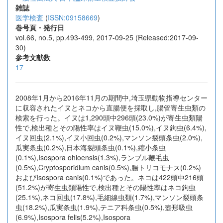
雑誌
医学検査
(
ISSN:09158669
)
巻号頁・発行日
vol.66, no.5, pp.493-499, 2017-09-25 (Released:2017-09-
30)
参考文献数
17
2008年1月から2016年11月の期間中,埼玉県動物指導センター
に収容されたイヌとネコから直腸便を採取し,腸管寄生虫類の
検索を行った。イヌは1,290頭中296頭(23.0%)が寄生虫類陽
性で,検出種とその陽性率はイヌ鞭虫(15.0%),イヌ鉤虫(6.4%),
イヌ回虫(2.1%),イヌ小回虫(0.2%),マンソン裂頭条虫(2.0%),
瓜実条虫(0.2%),日本海裂頭条虫(0.1%),縮小条虫
(0.1%),Isospora ohioensis(1.3%),ランブル鞭毛虫
(0.5%),Cryptosporidium canis(0.5%),腸トリコモナス(0.2%)
およびIsospora canis(0.1%)であった。ネコは422頭中216頭
(51.2%)が寄生虫類陽性で,検出種とその陽性率はネコ鉤虫
(25.1%),ネコ回虫(17.8%),毛細線虫類(1.7%),マンソン裂頭条
虫(18.2%),瓜実条虫(1.9%),テニア科条虫(0.5%),壺形吸虫
(6.9%),Isospora felis(5.2%),Isospora