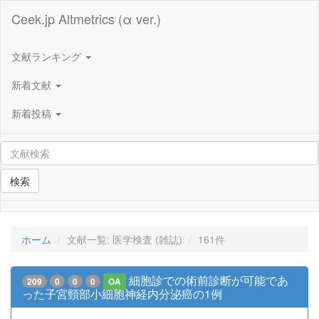
Ceek.jp Altmetrics (α ver.)
文献ランキング
新着文献
新着投稿
検索
ホーム
文献一覧: 医学検査 (雑誌)
161件
細胞診での術前診断が可能であ
209
0
0
0
OA
った子宮頸部小細胞神経内分泌癌の1例