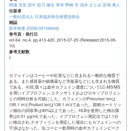
間瀬 浩安
田中 彩乃
篠生 孝幸
野崎 司
浅井 さとみ
宮地 勇人
出版者
一般社団法人 日本臨床衛生検査技師会
雑誌
医学検査
(
ISSN:09158669
)
巻号頁・発行日
vol.64, no.4, pp.413-420, 2015-07-25 (Released:2015-09-
10)
参考文献数
6
カフェインはコーヒーや紅茶などに含まれる一般的な物質で
ある。また感冒薬や鎮痛薬など市販薬などにも含まれる物質
である。今回,我々は血中カフェイン濃度についてLC-MS/MS
を用いイブプロフェン,エテンザミドおよびロキソプロフェン
との同時分析を可能にした。カフェインのPrecursor ionは
195.1 m/z,Product ionは138.1 m/zであった。固相カートリッ
ジ抽出の回収率は90%以上であった。HLBを使用した検出限
界は0.01 μg/mLであった。イブプロフェン測定法では1.1分
に検出され,テオフィリンを測定した場合にもカフェインへの
干渉はなかった。缶コーヒー飲用時の血中カフェインピーク