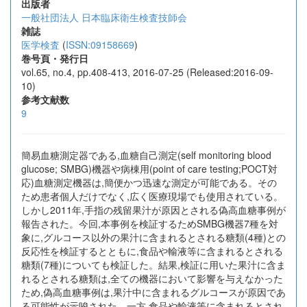
出版者
一般社団法人 日本臨床衛生検査技師会
雑誌
医学検査
(
ISSN:09158669
)
巻号頁・発行日
vol.65, no.4, pp.408-413, 2016-07-25 (Released:2016-09-
10)
参考文献数
9
簡易血糖測定器である,血糖自己測定(self monitoring blood
glucose; SMBG)機器や病棟用(point of care testing;POCT対
応)血糖測定機器は,簡便かつ迅速な測定が可能である。その
ため患者個人だけでなく,広く医療現場でも使用されている。
しかし2011年,手指の残留果汁が原因とされる偽高血糖事例が
報告された。今回,本事例を検証するためSMBG機器7種を対
象に,グルコース以外の果汁に含まれるとされる糖類(4種)との
反応性を検証するとともに,食品や輸液等に含まれるとされる
糖類(7種)についても検証した。結果,検証に用いた果汁に含ま
れるとされる糖類は,全ての機器において影響を与えなかった
ため,偽高血糖事例は,果汁中に含まれるグルコースが原因であ
る可能性が示唆された。一方,食品や輸液等に含まれるとされ