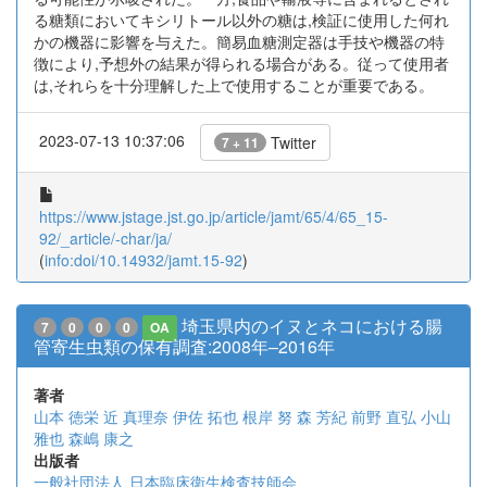
る糖類においてキシリトール以外の糖は,検証に使用した何れ
かの機器に影響を与えた。簡易血糖測定器は手技や機器の特
徴により,予想外の結果が得られる場合がある。従って使用者
は,それらを十分理解した上で使用することが重要である。
2023-07-13 10:37:06
Twitter
7 + 11
https://www.jstage.jst.go.jp/article/jamt/65/4/65_15-
92/_article/-char/ja/
(
info:doi/10.14932/jamt.15-92
)
埼玉県内のイヌとネコにおける腸
7
0
0
0
OA
管寄生虫類の保有調査:2008年–2016年
著者
山本 徳栄
近 真理奈
伊佐 拓也
根岸 努
森 芳紀
前野 直弘
小山
雅也
森嶋 康之
出版者
一般社団法人 日本臨床衛生検査技師会