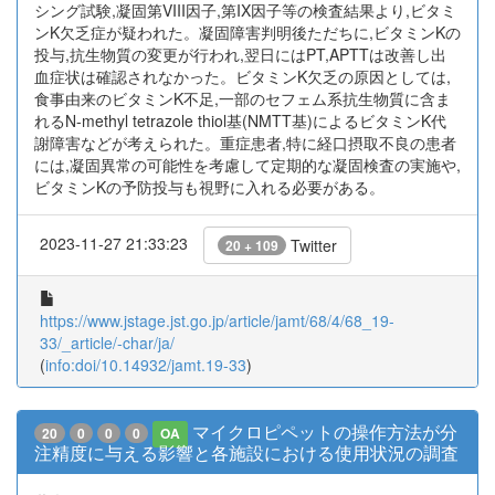
シング試験,凝固第VIII因子,第IX因子等の検査結果より,ビタミ
ンK欠乏症が疑われた。凝固障害判明後ただちに,ビタミンKの
投与,抗生物質の変更が行われ,翌日にはPT,APTTは改善し出
血症状は確認されなかった。ビタミンK欠乏の原因としては,
食事由来のビタミンK不足,一部のセフェム系抗生物質に含ま
れるN-methyl tetrazole thiol基(NMTT基)によるビタミンK代
謝障害などが考えられた。重症患者,特に経口摂取不良の患者
には,凝固異常の可能性を考慮して定期的な凝固検査の実施や,
ビタミンKの予防投与も視野に入れる必要がある。
2023-11-27 21:33:23
Twitter
20 + 109
https://www.jstage.jst.go.jp/article/jamt/68/4/68_19-
33/_article/-char/ja/
(
info:doi/10.14932/jamt.19-33
)
マイクロピペットの操作方法が分
20
0
0
0
OA
注精度に与える影響と各施設における使用状況の調査