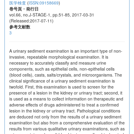
医学検査
(
ISSN:09158669
)
巻号頁・発行日
vol.66, no.J-STAGE-1, pp.51-85, 2017-03-31
(Released:2017-07-11)
参考文献数
3
A urinary sediment examination is an important type of non-
invasive, repeatable morphological examination. It is
necessary to accurately classify and measure urine
components, such as epithelial cells, non-epithelial cells
(blood cells), casts, salts/crystals, and microorganisms. The
clinical significance of a urinary sediment examination is
twofold. First, this examination is used to screen for the
presence of a lesion in the kidney or urinary tract; second, it
is used as a means to collect information on therapeutic and
adverse effects of drugs administered to treat a confirmed
lesion in the kidney or urinary tract. Pathological conditions
are deduced not only from the results of a urinary sediment
examination but also from a comprehensive evaluation of the
results from various qualitative urinary examinations, such as