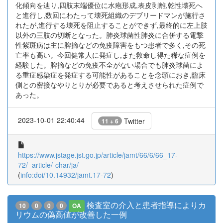
化傾向を辿り,四肢末端優位に水疱形成,表皮剥離,乾性壊死へ
と進行し,数回にわたって壊死組織のデブリードマンが施行さ
れたが,進行する壊死を阻止することができず,最終的に左上肢
以外の三肢の切断となった。肺炎球菌性肺炎に合併する電撃
性紫斑病は主に脾摘などの免疫障害をもつ患者で多く,その死
亡率も高い。今回健常人に発症し,また救命し得た稀な症例を
経験した。脾摘などの免疫不全がない場合でも肺炎球菌によ
る重症感染症を発症する可能性があることを念頭におき,臨床
側との密接なやりとりが必要であると考えさせられた症例で
あった。
2023-10-01 22:40:44
Twitter
11 + 6
https://www.jstage.jst.go.jp/article/jamt/66/6/66_17-
72/_article/-char/ja/
(
info:doi/10.14932/jamt.17-72
)
検査室の介入と患者指導によりカ
10
0
0
0
OA
リウムの偽高値が改善した一例