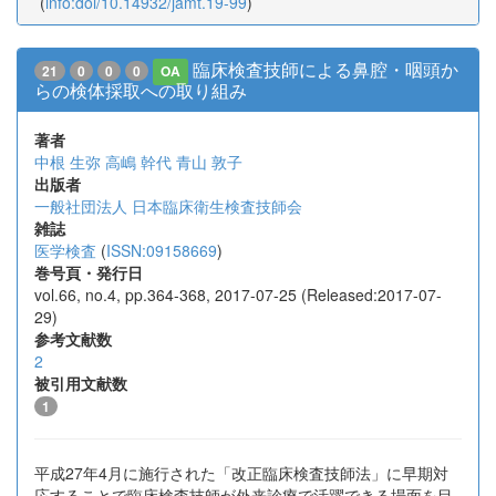
(
info:doi/10.14932/jamt.19-99
)
臨床検査技師による鼻腔・咽頭か
21
0
0
0
OA
らの検体採取への取り組み
著者
中根 生弥
高嶋 幹代
青山 敦子
出版者
一般社団法人 日本臨床衛生検査技師会
雑誌
医学検査
(
ISSN:09158669
)
巻号頁・発行日
vol.66, no.4, pp.364-368, 2017-07-25 (Released:2017-07-
29)
参考文献数
2
被引用文献数
1
平成27年4月に施行された「改正臨床検査技師法」に早期対
応することで臨床検査技師が外来診療で活躍できる場面を目