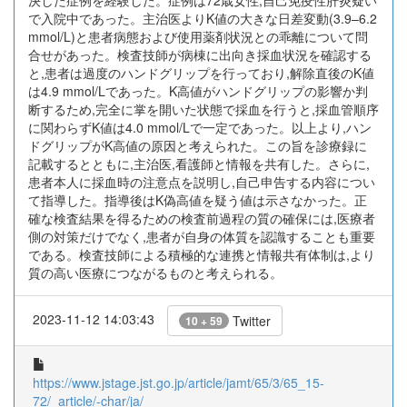
決した症例を経験した。症例は72歳女性,自己免疫性肝炎疑い
で入院中であった。主治医よりK値の大きな日差変動(3.9–6.2
mmol/L)と患者病態および使用薬剤状況との乖離について問
合せがあった。検査技師が病棟に出向き採血状況を確認する
と,患者は過度のハンドグリップを行っており,解除直後のK値
は4.9 mmol/Lであった。K高値がハンドグリップの影響か判
断するため,完全に掌を開いた状態で採血を行うと,採血管順序
に関わらずK値は4.0 mmol/Lで一定であった。以上より,ハン
ドグリップがK高値の原因と考えられた。この旨を診療録に
記載するとともに,主治医,看護師と情報を共有した。さらに,
患者本人に採血時の注意点を説明し,自己申告する内容につい
て指導した。指導後はK偽高値を疑う値は示さなかった。正
確な検査結果を得るための検査前過程の質の確保には,医療者
側の対策だけでなく,患者が自身の体質を認識することも重要
である。検査技師による積極的な連携と情報共有体制は,より
質の高い医療につながるものと考えられる。
2023-11-12 14:03:43
Twitter
10 + 59
https://www.jstage.jst.go.jp/article/jamt/65/3/65_15-
72/_article/-char/ja/