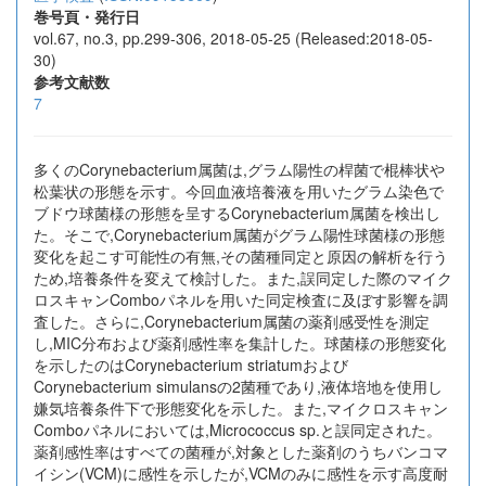
巻号頁・発行日
vol.67, no.3, pp.299-306, 2018-05-25 (Released:2018-05-
30)
参考文献数
7
多くのCorynebacterium属菌は,グラム陽性の桿菌で棍棒状や
松葉状の形態を示す。今回血液培養液を用いたグラム染色で
ブドウ球菌様の形態を呈するCorynebacterium属菌を検出し
た。そこで,Corynebacterium属菌がグラム陽性球菌様の形態
変化を起こす可能性の有無,その菌種同定と原因の解析を行う
ため,培養条件を変えて検討した。また,誤同定した際のマイク
ロスキャンComboパネルを用いた同定検査に及ぼす影響を調
査した。さらに,Corynebacterium属菌の薬剤感受性を測定
し,MIC分布および薬剤感性率を集計した。球菌様の形態変化
を示したのはCorynebacterium striatumおよび
Corynebacterium simulansの2菌種であり,液体培地を使用し
嫌気培養条件下で形態変化を示した。また,マイクロスキャン
Comboパネルにおいては,Micrococcus sp.と誤同定された。
薬剤感性率はすべての菌種が,対象とした薬剤のうちバンコマ
イシン(VCM)に感性を示したが,VCMのみに感性を示す高度耐