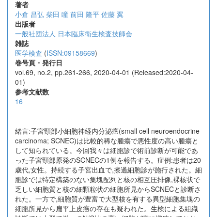
著者
小倉 昌弘
柴田 瞳
前田 隆平
佐藤 翼
出版者
一般社団法人 日本臨床衛生検査技師会
雑誌
医学検査
(
ISSN:09158669
)
巻号頁・発行日
vol.69, no.2, pp.261-266, 2020-04-01 (Released:2020-04-
01)
参考文献数
16
緒言:子宮頸部小細胞神経内分泌癌(small cell neuroendocrine
carcinoma; SCNEC)は比較的稀な腫瘍で悪性度の高い腫瘍と
して知られている。今回我々は細胞診で術前診断が可能であ
った子宮頸部原発のSCNECの1例を報告する。症例:患者は20
歳代,女性。持続する子宮出血で,擦過細胞診が施行された。細
胞診では特定構築のない集塊配列と核の相互圧排像,裸核状で
乏しい細胞質と核の細顆粒状の細胞所見からSCNECと診断さ
れた。一方で,細胞質が豊富で大型核を有する異型細胞集塊の
細胞所見から扁平上皮癌の存在も疑われた。生検による組織