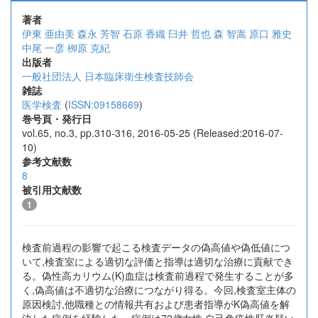
著者
伊東 亜由美
森永 芳智
石原 香織
臼井 哲也
森 智嵩
原口 雅史
中尾 一彦
栁原 克紀
出版者
一般社団法人 日本臨床衛生検査技師会
雑誌
医学検査
(
ISSN:09158669
)
巻号頁・発行日
vol.65, no.3, pp.310-316, 2016-05-25 (Released:2016-07-
10)
参考文献数
8
被引用文献数
1
検査前過程の影響で起こる検査データの偽高値や偽低値につ
いて,検査室による適切な評価と指導は適切な治療に貢献でき
る。偽性高カリウム(K)血症は検査前過程で発生することが多
く,偽高値は不適切な治療につながり得る。今回,検査室主体の
原因検討,他職種との情報共有および患者指導がK偽高値を解