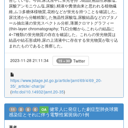
告している。今回,尿沈渣中に蛍光を持つ結晶(無晶性尿酸塩,
尿酸アンモニウム塩,尿酸),精液や糞便由来と思われる植物繊
維,ムコ多糖体様物質,花粉などが蛍光を持つことを確認した。
尿沈渣から分離精製した無晶性尿酸塩,尿酸結晶などのブタノ
ール抽出液の蛍光スペクトル分析,薄層クロマトグラフィー
(thin-layer chromatography; TLC)分離から,これらの結晶に
4~7種類の蛍光物質の存在を確認した。これらの蛍光物質は
結晶や結石形成時,尿の上清液中に存在する蛍光物質が取り込
まれたものであると推察した。
2023-11-28 21:11:34
Twitter
15 + 30
https://www.jstage.jst.go.jp/article/jamt/69/4/69_20-
35/_article/-char/ja/
(
info:doi/10.14932/jamt.20-35
)
健常人に発症した劇症型肺炎球菌
11
0
0
0
OA
感染症とそれに伴う電撃性紫斑病の1例
著者