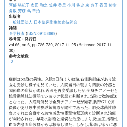
阿部 瑛紀子
奥田 和之
笠井 香里
小川 将史
東 良子
香田 祐樹
角坂 芳彦
蔦 幸治
出版者
一般社団法人 日本臨床衛生検査技師会
雑誌
医学検査
(
ISSN:09158669
)
巻号頁・発行日
vol.66, no.6, pp.726-730, 2017-11-25 (Released:2017-11-
30)
参考文献数
13
症例は53歳の男性。入院3日前より微熱,右側胸部痛があり近
医を受診し様子を見ていた。入院当日の朝より四肢の冷感と
関節痛の症状が現れ,近医を再度受診したが,全身チアノーゼと
橈骨動脈触知微弱でショック状態と判断され,当院に救急搬送
となった。入院時所見は全身チアノーゼが顕著,胸部CTで肺
炎像があり尿中肺炎球菌抗原が陽性であった。肺炎球菌性肺
炎とそれに合併する急性感染性電撃性紫斑病と診断され治療
が開始された。早期の診断と適切な治療により,敗血症,播種性
血管内凝固症候群からは救命し得た。しかし,紫斑は徐々に悪