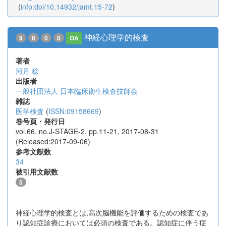
(
info:doi/10.14932/jamt.15-72
)
神経心理学的検査
9
0
0
0
OA
著者
河月 稔
出版者
一般社団法人 日本臨床衛生検査技師会
雑誌
医学検査
(
ISSN:09158669
)
巻号頁・発行日
vol.66, no.J-STAGE-2, pp.11-21, 2017-08-31
(Released:2017-09-06)
参考文献数
34
被引用文献数
5
神経心理学的検査とは,高次脳機能を評価するための検査であ
り認知症診療においては必須の検査である。認知症に伴う症