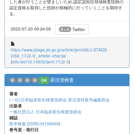
した者が行うことが望ましいため,認定認知症領域検査技師の
認定資格を取得した技師が積極的に行っていくことを期待す
る。
2023-07-20 09:24:09
Twitter
9 + 4
https://www.jstage.jst.go.jp/article/jamt/66/J-STAGE-
2/66_17J2-3/_article/-char/ja/
(
info:doi/10.14932/jamt.17J2-3
)
尿沈渣検査
8
0
0
0
OA
著者
(一社)日本臨床衛生検査技師会 尿沈渣特集号編集部会
出版者
一般社団法人 日本臨床衛生検査技師会
雑誌
医学検査
(
ISSN:09158669
)
巻号頁・発行日