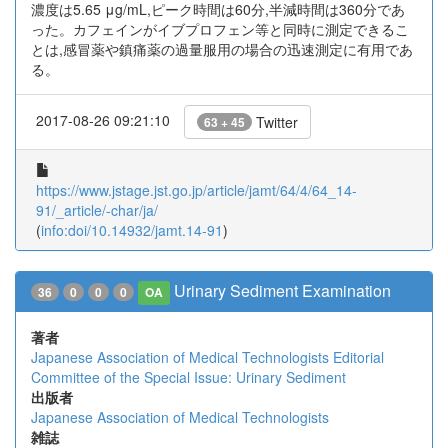
濃度は5.65 μg/mL,ピーク時間は60分,半減時間は360分であ
った。カフェインがイブプロフェン等と同時に測定できるこ
とは,感冒薬や鎮痛薬の過量服用の場合の迅速測定に有用であ
る。
2017-08-26 09:21:10
Twitter
63 + 45
https://www.jstage.jst.go.jp/article/jamt/64/4/64_14-
91/_article/-char/ja/
(
info:doi/10.14932/jamt.14-91
)
Urinary Sediment Examination
36
0
0
0
OA
著者
Japanese Association of Medical Technologists
Editorial
Committee of the Special Issue: Urinary Sediment
出版者
Japanese Association of Medical Technologists
雑誌