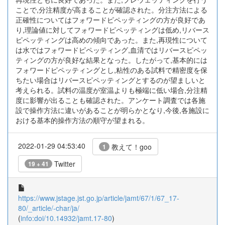
ことで,分注精度が高まることが確認された。分注方法による
正確性についてはフォワードピペッティングの方が良好であ
り,理論値に対してフォワードピペッティングは低め,リバース
ピペッティングは高めの傾向であった。また,再現性について
は水ではフォワードピペッティング,血清ではリバースピペッ
ティングの方が良好な結果となった。したがって,基本的には
フォワードピペッティングとし,粘性のある試料で精密度を保
ちたい場合はリバースピペッティングとするのが望ましいと
考えられる。試料の温度が室温よりも極端に低い場合,分注精
度に影響が出ることも確認された。アンケート調査では各施
設で操作方法に違いがあることが明らかとなり,今後,各施設に
おける基本的操作方法の順守が望まれる。
2022-01-29 04:53:40
教えて！goo
1
Twitter
19 + 41
https://www.jstage.jst.go.jp/article/jamt/67/1/67_17-
80/_article/-char/ja/
(
info:doi/10.14932/jamt.17-80
)