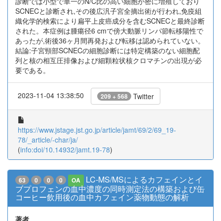
診断では小型で単一のN/C比の高い細胞が密に増殖しており
SCNECと診断され,その後広汎子宮全摘出術が行われ,免疫組
織化学的検索により扁平上皮癌成分を含むSCNECと最終診断
された。本症例は腫瘍径6 cmで傍大動脈リンパ節転移陽性で
あったが,術後36ヶ月間再発および転移は認められていない。
結論:子宮頸部SCNECの細胞診断には特定構築のない細胞配
列と核の相互圧排像および細顆粒状核クロマチンの出現が必
要である。
2023-11-04 13:38:50
Twitter
209 + 568
https://www.jstage.jst.go.jp/article/jamt/69/2/69_19-
78/_article/-char/ja/
(
info:doi/10.14932/jamt.19-78
)
LC-MS/MSによるカフェインとイ
63
0
0
0
OA
ブプロフェンの血中濃度の同時測定法の構築および缶
コーヒー飲用後の血中カフェイン薬物動態の解析
著者