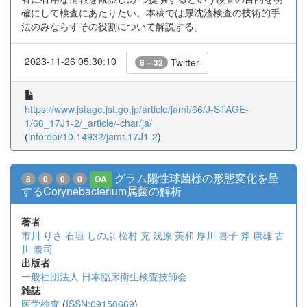
確にして検査にあたりたい。本稿では尿沈渣検査の技術的手
法のみならずその役割について解説する。
2023-11-26 05:30:10
Twitter
8 + 32
https://www.jstage.jst.go.jp/article/jamt/66/J-STAGE-
1/66_17J1-2/_article/-char/ja/
(
info:doi/10.14932/jamt.17J1-2
)
グラム陽性球菌様の形態変化を呈
8
0
0
0
OA
するCorynebacterium属菌の解析
著者
市川 りさ
石垣 しのぶ
松村 充
浅原 美和
厚川 喜子
斧 康雄
古
川 泰司
出版者
一般社団法人 日本臨床衛生検査技師会
雑誌
医学検査
(
ISSN:09158669
)