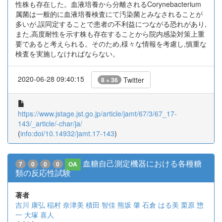
性株も存在した。血液培養から分離されるCorynebacterium
属菌は一般的に血液培養検査にて汚染菌とみなされることが
多いが,誤同定することで患者の不利益につながる恐れがあり,
また,高度耐性を示す株も存在することから院内感染対策上重
要であると考えられる。そのため,様々な情報を考慮し,慎重な
検査を実施しなければならない。
2020-06-28 09:40:15
Twitter
8 + 36
https://www.jstage.jst.go.jp/article/jamt/67/3/67_17-
143/_article/-char/ja/
(
info:doi/10.14932/jamt.17-143
)
血糖自己測定機器における各種糖
7
0
0
0
OA
類の反応性試験
著者
吉川 康弘
稲村 奈津美
積田 智佳
熊坂 肇
石倉 はる美
栗原 惣
一
大塚 喜人