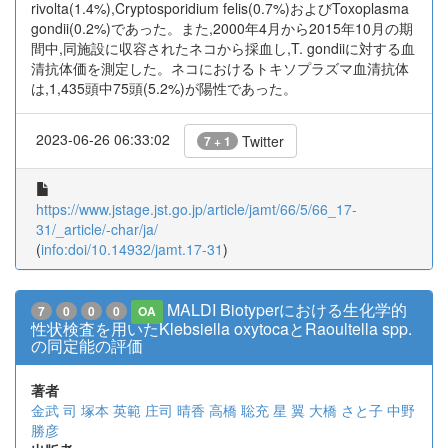
rivolta(1.4%),Cryptosporidium felis(0.7%)およびToxoplasma
gondii(0.2%)であった。また,2000年4月から2015年10月の期
間中,同施設に収容されたネコから採血し,T. gondiiに対する血
清抗体価を測定した。ネコにおけるトキソプラズマ血清抗体
は,1,435頭中75頭(5.2%)が陽性であった。
2023-06-26 06:33:02
Twitter
7 + 1
https://www.jstage.jst.go.jp/article/jamt/66/5/66_17-
31/_article/-char/ja/
(
info:doi/10.14932/jamt.17-31
)
MALDI Biotyperにおける生化学的
7
0
0
0
OA
性状検査を用いたKlebsiella oxytocaとRaoultella spp.
の同定能の評価
著者
金武 司
塚本 英範
庄司 晴香
高橋 聡充
星 翼
大橋 さと子
中野
勝彦