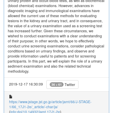
urinary protein and occult blood tests, as well as biochemical
(blood chemical) examinations. However, advances in
diagnostic imaging and immunological examinations have
allowed the current use of these methods for evaluating
lesions in the kidney and urinary tract, and in consequence,
the value of a urinary examination used as a screening test
has increased further. Given these circumstances, we
wished to conduct examinations with a clear understanding
of their purpose; in other words, we hope to effectively
conduct urine screening examinations, consider pathological
conditions based on urinary findings, and observe and
provide information useful to patients and for screening
participants. In this part, we will explain the role of a urinary
sediment examination and also the related technical
methodology.
2019-12-17 16:30:09
Twitter
36 + 61
https://www.jstage.jst.go.jp/article/jamt/66/J-STAGE-
1/66_17J1-2e/_article/-char/ja/
(
info:doi/10.14932/jamt.17J1-2e
)