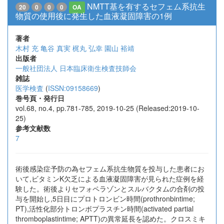
NMTT基を有するセフェム系抗生
20
0
0
0
OA
物質の使用後に発生した血液凝固障害の1例
著者
木村 充
亀谷 真実
梶丸 弘幸
園山 裕靖
出版者
一般社団法人 日本臨床衛生検査技師会
雑誌
医学検査
(
ISSN:09158669
)
巻号頁・発行日
vol.68, no.4, pp.781-785, 2019-10-25 (Released:2019-10-
25)
参考文献数
7
術後感染症予防の為セフェム系抗生物質を投与した患者にお
いて,ビタミンK欠乏による血液凝固障害が見られた症例を経
験した。術後よりセフォペラゾンとスルバクタムの合剤の投
与を開始し,5日目にプロトロンビン時間(prothronbintime;
PT),活性化部分トロンボプラスチン時間(activated partial
thromboplastintime; APTT)の異常延長を認めた。クロスミキ