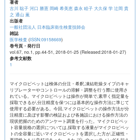
著者
古川 聡子
河口 勝憲
岡崎 希美恵
森永 睦子
大久保 学
辻岡 貴
之
通山 薫
出版者
一般社団法人 日本臨床衛生検査技師会
雑誌
医学検査
(
ISSN:09158669
)
巻号頁・発行日
vol.67, no.1, pp.44-51, 2018-01-25 (Released:2018-01-27)
参考文献数
1
マイクロピペットは検体の分注・希釈,凍結乾燥タイプのキャ
リブレーターやコントロールの溶解・調整を行う際に使用さ
れている。マイクロピペットは操作が簡単で,素早く指定量を
採取できるが,分注精度を保つには基本的な操作方法に準じて
使用する必要がある。今回,マイクロピペットの操作方法が分
注精度に及ぼす影響の検証および各施設における操作方法の
現状把握のためのアンケート調査を行った。マイクロピペッ
ト容量規格の選択については,採取する液量がマイクロピペッ
トの全容量に近いマイクロピペットを選択した方が,正確性・
再現性ともに良好であった。また,プレウェッティングを行う