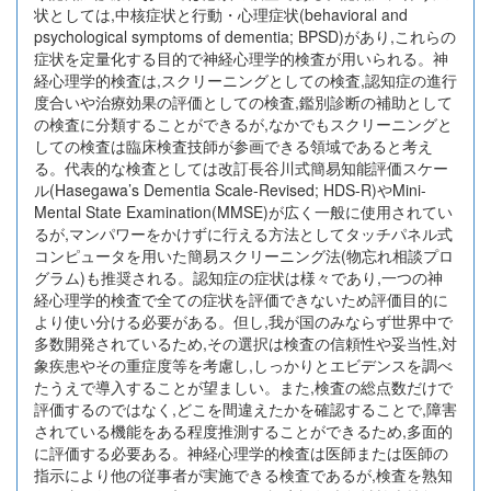
状としては,中核症状と行動・心理症状(behavioral and
psychological symptoms of dementia; BPSD)があり,これらの
症状を定量化する目的で神経心理学的検査が用いられる。神
経心理学的検査は,スクリーニングとしての検査,認知症の進行
度合いや治療効果の評価としての検査,鑑別診断の補助として
の検査に分類することができるが,なかでもスクリーニングと
しての検査は臨床検査技師が参画できる領域であると考え
る。代表的な検査としては改訂長谷川式簡易知能評価スケー
ル(Hasegawa’s Dementia Scale-Revised; HDS-R)やMini-
Mental State Examination(MMSE)が広く一般に使用されてい
るが,マンパワーをかけずに行える方法としてタッチパネル式
コンピュータを用いた簡易スクリーニング法(物忘れ相談プロ
グラム)も推奨される。認知症の症状は様々であり,一つの神
経心理学的検査で全ての症状を評価できないため評価目的に
より使い分ける必要がある。但し,我が国のみならず世界中で
多数開発されているため,その選択は検査の信頼性や妥当性,対
象疾患やその重症度等を考慮し,しっかりとエビデンスを調べ
たうえで導入することが望ましい。また,検査の総点数だけで
評価するのではなく,どこを間違えたかを確認することで,障害
されている機能をある程度推測することができるため,多面的
に評価する必要ある。神経心理学的検査は医師または医師の
指示により他の従事者が実施できる検査であるが,検査を熟知