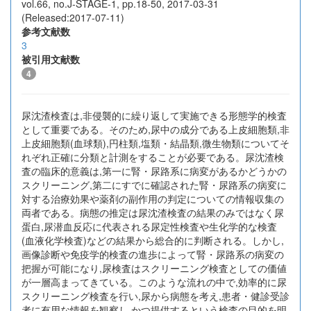
vol.66, no.J-STAGE-1, pp.18-50, 2017-03-31
(Released:2017-07-11)
参考文献数
3
被引用文献数
4
尿沈渣検査は,非侵襲的に繰り返して実施できる形態学的検査
として重要である。そのため,尿中の成分である上皮細胞類,非
上皮細胞類(血球類),円柱類,塩類・結晶類,微生物類についてそ
れぞれ正確に分類と計測をすることが必要である。尿沈渣検
査の臨床的意義は,第一に腎・尿路系に病変があるかどうかの
スクリーニング,第二にすでに確認された腎・尿路系の病変に
対する治療効果や薬剤の副作用の判定についての情報収集の
両者である。病態の推定は尿沈渣検査の結果のみではなく尿
蛋白,尿潜血反応に代表される尿定性検査や生化学的な検査
(血液化学検査)などの結果から総合的に判断される。しかし,
画像診断や免疫学的検査の進歩によって腎・尿路系の病変の
把握が可能になり,尿検査はスクリーニング検査としての価値
が一層高まってきている。このような流れの中で,効率的に尿
スクリーニング検査を行い,尿から病態を考え,患者・健診受診
者に有用な情報を観察し,かつ提供するという検査の目的を明