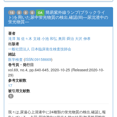
簡易紫外線ランプ(ブラックライ
15
0
0
0
OA
ト)を用いた尿中蛍光物質の検出,確認(III)―尿沈渣中の
蛍光物質―
著者
滝澤 旭
佐々木 文雄
小池 和弘
奥田 舜治
大沢 伸孝
出版者
一般社団法人 日本臨床衛生検査技師会
雑誌
医学検査
(
ISSN:09158669
)
巻号頁・発行日
vol.69, no.4, pp.640-645, 2020-10-25 (Released:2020-10-
29)
参考文献数
17
被引用文献数
1
我々は,尿遠心上清液中に24種類の蛍光物質の検出,確認し報