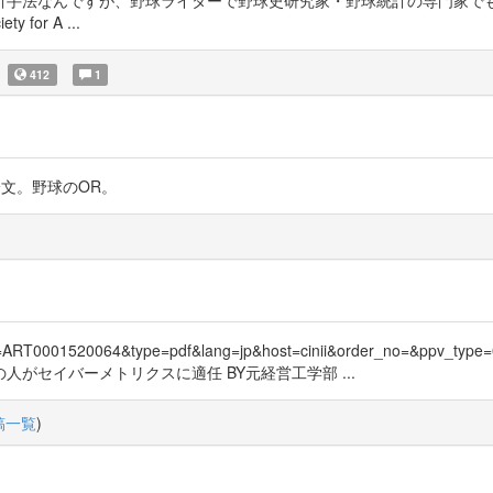
手法なんですが、野球ライターで野球史研究家・野球統計の専門家でも
or A ...
412
1
鳩山さんの論文。野球のOR。
.pdf?id=ART0001520064&type=pdf&lang=jp&host=cinii&order_no=&pp
がセイバーメトリクスに適任 BY元経営工学部 ...
稿一覧
)