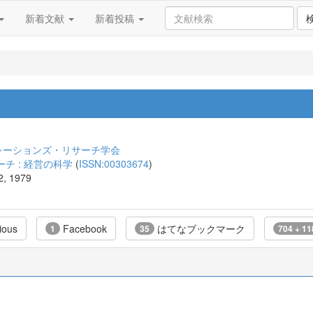
新着文献
新着投稿
レーションズ・リサーチ学会
チ : 経営の科学
(
ISSN:00303674
)
2, 1979
ious
Facebook
はてなブックマーク
1
35
704 + 11