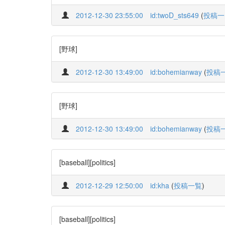
2012-12-30 23:55:00
id:twoD_sts649
(
投稿一
[野球]
2012-12-30 13:49:00
id:bohemianway
(
投稿
[野球]
2012-12-30 13:49:00
id:bohemianway
(
投稿
[baseball][politics]
2012-12-29 12:50:00
id:kha
(
投稿一覧
)
[baseball][politics]