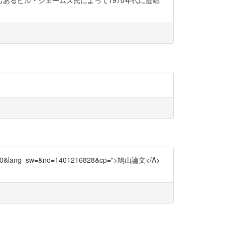
あるビル・ジェームズ氏によって1970年代に提唱
v_type=0&lang_sw=&no=1401216828&cp=">鳩山論文</A>