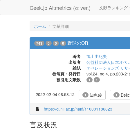
Ceek.jp Altmetrics (α ver.)
文献ランキング
ホーム
文献詳細
野球のOR
743
0
0
0
著者
鳩山由紀夫
出版者
公益社団法人日本オペ
雑誌
オペレーションズ リサー
巻号頁・発行日
vol.24, no.4, pp.203-21
被引用文献数
1
1
2022-02-04 06:53:12
知恵袋
Delic
1
1
https://ci.nii.ac.jp/naid/110001186623
言及状況