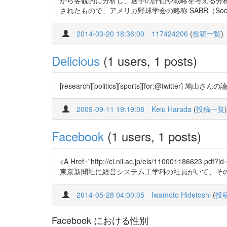
から客観的に分析し、選手の評価や戦略を考える分析
されたもので、アメリカ野球学会の略称 SABR（Society f
2014-03-20 18:36:00
117424206
(
投稿一覧
)
Delicious
(1 users, 1 posts)
[research][politics][sports][for:@twitter] 
2009-09-11 19:19:08
Keiu Harada
(
投稿一覧
)
Facebook
(1 users, 1 posts)
<A Href=”http://ci.nii.ac.jp/els/110001186623
東京新聞社に経営システム工学科の社員がいて、その人
2014-05-28 04:00:05
Iwamoto Hidetoshi
(
投
Facebook における性別