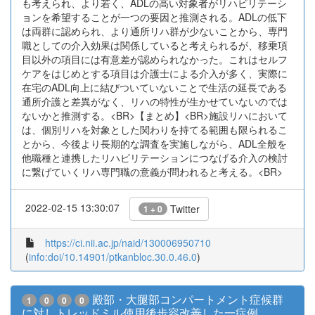
も考えられ、より若く、ADLの高い対象者がリハビリテーシ
ョンを希望することが一つの要因と推測される。ADLの低下
は両群に認められ、より通所リハ群が少ないことから、専門
職としての介入効果は関係していると考えられるが、移乗項
目以外の項目には有意差が認められなかった。これはセルフ
ケアをはじめとする項目は介護士による介入が多く、実際に
在宅のADL向上に結びついていないことで生活の延長である
通所介護と差異がなく、リハの特性が生かせていないのでは
ないかと推測する。<BR>【まとめ】<BR>施設リハにおいて
は、個別リハを対象とした関わりを持てる範囲も限られるこ
とから、今後より長期的な調査を実施しながら、ADL全般を
他職種と連携したリハビリテーションにつなげる介入の検討
に繋げていくリハ専門職の意義が問われると考える。<BR>
2022-02-15 13:30:07
Twitter
1 + 0
https://ci.nii.ac.jp/naid/130006950710
(
info:doi/10.14901/ptkanbloc.30.0.46.0
)
殿部・大腿部コンパートメント症候群
1
0
0
0
に対しトレッドミル使用後歩容改善した一症例