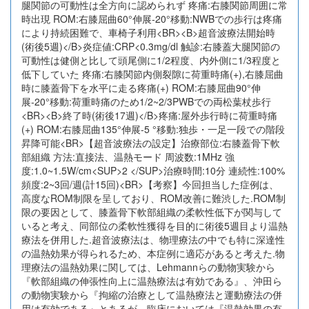
腿関節の可動性は全方向に認められず 疼痛:右膝関節周囲に常
時出現 ROM:右膝屈曲60°伸展-20°移動:NWBでの歩行は疼痛
により持続困難で、車椅子利用<BR><B>超音波療法開始時
(術後5週)</B>炎症値:CRP<0.3mg/dl 触診:右膝蓋大腿関節の
可動性は健側と比して頭尾側に1/2程度、内外側に1/3程度と
低下していた 疼痛:右膝関節内側裂隙に荷重時痛(+),右膝屈曲
時に膝蓋骨下を水平に走る疼痛(+) ROM:右膝屈曲90°伸
展-20°移動:荷重時痛のため1/2~2/3PWBでの両松葉杖歩行
<BR><B>終了時(術後17週)</B>疼痛:屋外歩行時に荷重時痛
(+) ROM:右膝屈曲135°伸展-5 °移動:独歩・一足一段での階段
昇降可能<BR>【超音波療法の設定】治療部位:右膝蓋骨下軟
部組織 方法:直接法、温熱モード 周波数:1MHz 強
度:1.0~1.5W/cm<SUP>2 </SUP>治療時間:10分 連続性:100%
頻度:2~3回/週(計15回)<BR>【考察】今回担当した症例は、
高度なROM制限を呈しており、ROM改善に難渋した.ROM制
限の要因として、膝蓋骨下軟部組織の柔軟性低下が関与して
いると考え、同部位の柔軟性獲得を目的に術後5週目より温熱
療法を併用した.超音波療法は、物理療法の中でも特に深達性
の温熱効果が得られるため、本症例に適応があると考えた.物
理療法の温熱効果に関しては、Lehmannらの動物実験から
『軟部組織の伸張性向上に温熱療法は有効である』、沖田ら
の動物実験から『拘縮の治療として温熱療法と運動療法の併
用は有効である』とあるが、臨床においては『温熱効果の有