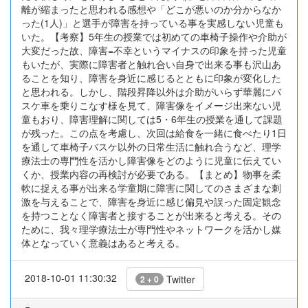
離が縮まったと思われる感想や「どこが悪いのか分からなか
った(1人)」と選手が障害を持っている事を実感しない児童も
いた。【考察】5年生の授業では初めての車椅子操作や介助が
大変だった故、障害=不幸というマイナスの印象を持った児童
もいたが、実際に障害者と触れ合い自身で出来る事も沢山あ
ることを知り、障害を身近に感じるとともに印象が変化した
と思われる。しかし、階段昇降以外は介助がいらず華麗にバ
スケ車を乗りこなす様を見て、障害像をイメージ出来ない児
童もおり、障害理解に関しては5・6年生の授業を通して課題
が残った。この点を考慮し、次回は給食を一緒に食べたり1日
を通して車椅子バスケ以外の日常生活に触れ合うなど、理学
療法士の専門性を活かし障害像をどのように児童に伝えてい
くか、授業内容の再検討が必要である。【まとめ】物事を柔
軟に捉える事が出来る学童期に障害に関してのさまざまな刺
激を与えることで、障害を身近に感じ偏見や誤った固定観念
を持つことなく障害者と接することが出来ると考える。その
ために、我々理学療法士が専門性やネットワークを活かし媒
体となっていく意義はあると考える。
2018-10-01 11:30:32
Twitter
2 + 0