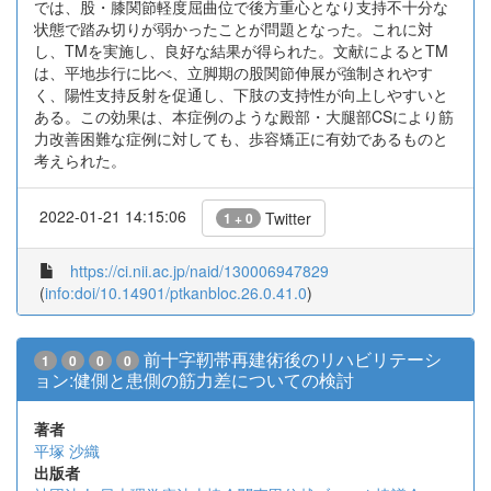
では、股・膝関節軽度屈曲位で後方重心となり支持不十分な
状態で踏み切りが弱かったことが問題となった。これに対
し、TMを実施し、良好な結果が得られた。文献によるとTM
は、平地歩行に比べ、立脚期の股関節伸展が強制されやす
く、陽性支持反射を促通し、下肢の支持性が向上しやすいと
ある。この効果は、本症例のような殿部・大腿部CSにより筋
力改善困難な症例に対しても、歩容矯正に有効であるものと
考えられた。
2022-01-21 14:15:06
Twitter
1 + 0
https://ci.nii.ac.jp/naid/130006947829
(
info:doi/10.14901/ptkanbloc.26.0.41.0
)
前十字靭帯再建術後のリハビリテーシ
1
0
0
0
ョン:健側と患側の筋力差についての検討
著者
平塚 沙織
出版者