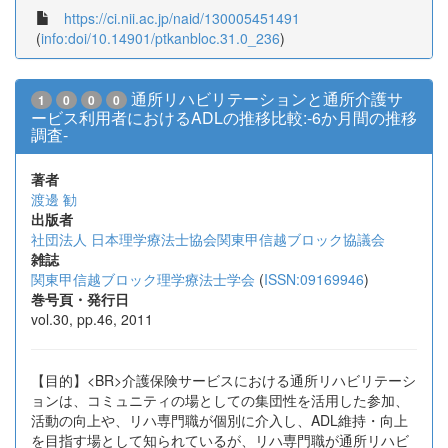
https://ci.nii.ac.jp/naid/130005451491
(
info:doi/10.14901/ptkanbloc.31.0_236
)
通所リハビリテーションと通所介護サ
1
0
0
0
ービス利用者におけるADLの推移比較:-6か月間の推移
調査-
著者
渡邊 勧
出版者
社団法人 日本理学療法士協会関東甲信越ブロック協議会
雑誌
関東甲信越ブロック理学療法士学会
(
ISSN:09169946
)
巻号頁・発行日
vol.30, pp.46, 2011
【目的】<BR>介護保険サービスにおける通所リハビリテーシ
ョンは、コミュニティの場としての集団性を活用した参加、
活動の向上や、リハ専門職が個別に介入し、ADL維持・向上
を目指す場として知られているが、リハ専門職が通所リハビ