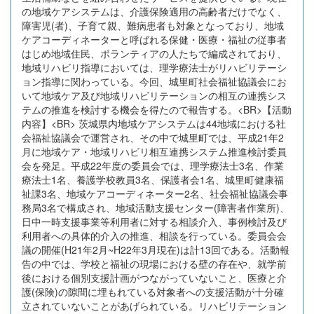
の地域ケアシステムは、介護保険適用の高齢者だけでなく、
障害児(者)、子育て親、難病患者も対象となっており、地域
ケアコーディネーターと呼ばれる保健・医療・福祉の従事者
はじめ地域住民、ボランティアの人たちで編成されており、
地域リハビリ指導においては、理学療法士がリハビリテーシ
ョン指導に関わっている。今回、城里町社会福祉協議会にお
いて地域ケア及び地域リハビリテーションの相互の連携シス
テムの推進を検討する機会を得たので報告する。<BR>【活動
内容】<BR> 茨城県内地域ケアシステムは44地域における社
会福祉協議会で運営され、その中で城里町では、平成21年2
月に地域ケア・地域リハビリ相互連携システム推進検討委員
会を発足。平成22年度の委員会では、理学療法士3名、作業
療法士1名、養護学校教員3名、保護者会1名、城里町健康福
祉課3名、地域ケアコーディネーター2名、社会福祉協議会事
務局3名で構成され、地域活動支援センター(障害者作業所)、
日中一時支援事業等利用者に対する相談介入、事例検討及び
利用者への具体的介入の推進、相談を行っている。委員会会
議の開催(H21年2月~H22年3月現在)は計13回である。活動報
告の中では、学校と福祉の現場における壁の存在や、就学前
後における個別支援計画がつながっていないこと、医療と介
護(保険)の隙間に埋もれている対象者への支援活動が十分確
立されていないことがあげられている。リハビリテーション