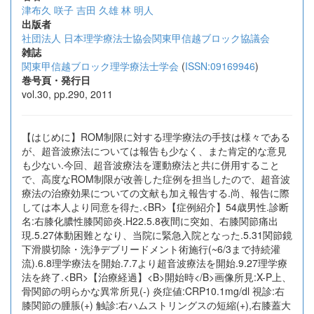
津布久 咲子
吉田 久雄
林 明人
出版者
社団法人 日本理学療法士協会関東甲信越ブロック協議会
雑誌
関東甲信越ブロック理学療法士学会
(
ISSN:09169946
)
巻号頁・発行日
vol.30, pp.290, 2011
【はじめに】ROM制限に対する理学療法の手技は様々である
が、超音波療法については報告も少なく、また肯定的な意見
も少ない.今回、超音波療法を運動療法と共に併用すること
で、高度なROM制限が改善した症例を担当したので、超音波
療法の治療効果についての文献も加え報告する.尚、報告に際
しては本人より同意を得た.<BR>【症例紹介】54歳男性.診断
名:右膝化膿性膝関節炎.H22.5.8夜間に突如、右膝関節痛出
現.5.27体動困難となり、当院に緊急入院となった.5.31関節鏡
下滑膜切除・洗浄デブリードメント術施行(~6/3まで持続灌
流).6.8理学療法を開始.7.7より超音波療法を開始.9.27理学療
法を終了.<BR>【治療経過】<B>開始時</B>画像所見:X-P上、
骨関節の明らかな異常所見(-) 炎症値:CRP10.1mg/dl 視診:右
膝関節の腫脹(+) 触診:右ハムストリングスの短縮(+),右膝蓋大