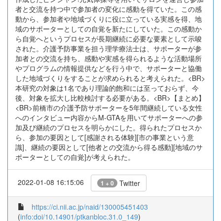
者と交流を持つ中で参加者の変化に感動を得ていた。この感
動から、参加者や地域づくりに役に立っている実感を得、地
域のサポーターとしての自覚を新たにしていた。この感動か
ら自覚へというプロセスが長期継続に必要な要素として示唆
された。介護予防事業を担う理学療法士は、サポーターが参
加者との交流を持ち、感動や実感を得られるような活動場所
やプログラムの情報提供などを行う中で、サポーターと協働
した地域づくりをすることが求められると考えられた。<BR>
本研究の対象は1名であり理論的飽和には至っておらず、今
後、対象を拡大し比較検討する必要がある。<BR>【まとめ】
<BR>前橋市の介護予防サポーターを5年間継続している女性
へのインタビュー内容からM-GTAを用いてサポーターへの参
加及び継続のプロセスを明らかにした。得られたプロセスか
ら、参加の要因として[感謝される体験][市の事業という意
識]、継続の要因として[他者との交流から得る感動][地域のサ
ポーターとしての自覚]が考えられた。
2022-01-08 16:15:06
Twitter
1 + 0
https://ci.nii.ac.jp/naid/130005451403
(
info:doi/10.14901/ptkanbloc.31.0_149
)