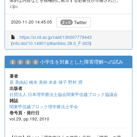
体的な内容などを積極的に教示する必要性が示唆された。
</p>
2020-11-20 14:45:05
Twitter
2 + 0
https://ci.nii.ac.jp/naid/130007779443
(
info:doi/10.14901/ptkanbloc.38.0_F-003
)
小学生を対象とした障害理解への試み
2
0
0
0
著者
原 美由紀
橋本 美樹
本多 律子
野村 潤
出版者
社団法人 日本理学療法士協会関東甲信越ブロック協議会
雑誌
関東甲信越ブロック理学療法士学会
巻号頁・発行日
vol.29, pp.192, 2010