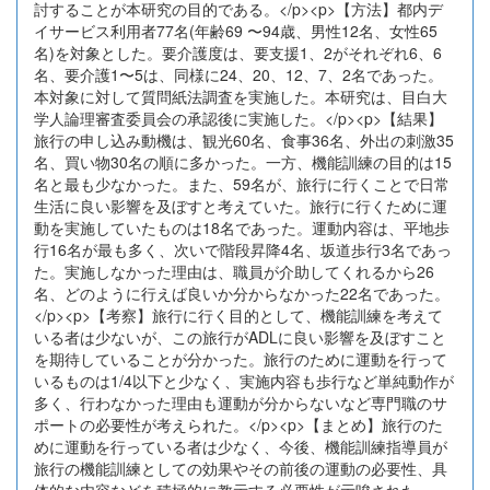
討することが本研究の目的である。</p><p>【方法】都内デ
イサービス利用者77名(年齢69 〜94歳、男性12名、女性65
名)を対象とした。要介護度は、要支援1、2がそれぞれ6、6
名、要介護1〜5は、同様に24、20、12、7、2名であった。
本対象に対して質問紙法調査を実施した。本研究は、目白大
学人論理審査委員会の承認後に実施した。</p><p>【結果】
旅行の申し込み動機は、観光60名、食事36名、外出の刺激35
名、買い物30名の順に多かった。一方、機能訓練の目的は15
名と最も少なかった。また、59名が、旅行に行くことで日常
生活に良い影響を及ぼすと考えていた。旅行に行くために運
動を実施していたものは18名であった。運動内容は、平地歩
行16名が最も多く、次いで階段昇降4名、坂道歩行3名であっ
た。実施しなかった理由は、職員が介助してくれるから26
名、どのように行えば良いか分からなかった22名であった。
</p><p>【考察】旅行に行く目的として、機能訓練を考えて
いる者は少ないが、この旅行がADLに良い影響を及ぼすこと
を期待していることが分かった。旅行のために運動を行って
いるものは1/4以下と少なく、実施内容も歩行など単純動作が
多く、行わなかった理由も運動が分からないなど専門職のサ
ポートの必要性が考えられた。</p><p>【まとめ】旅行のた
めに運動を行っている者は少なく、今後、機能訓練指導員が
旅行の機能訓練としての効果やその前後の運動の必要性、具