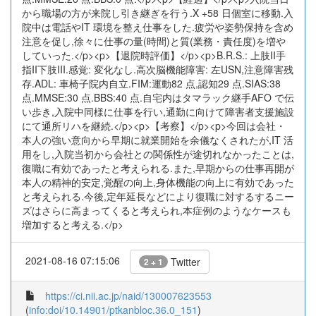
から職場の方が来院し引き継ぎを行う.X +58 日個室に移動.入
院中は電話やIT 環境を整え仕事をした.疲労や姿勢保持を含め
注意を促し,徐々に仕事の量(時間)と質(業務・責任度)を増や
していった.</p><p>【退院時評価】</p><p>B.R.S.: 上肢II手
指II下肢III.感覚: 変化なし.高次脳機能障害: 左USN,注意障害残
存.ADL: 車椅子院内自立.FIM:運動82 点,認知29 点.SIAS:38
点.MMSE:30 点.BBS:40 点.自宅内はタマラック継手AFO で伝
い歩き,入院中同様に仕事を行い,通勤に向けて障害者支援施設
にて通所リハを継続.</p><p>【考察】</p><p>今回は会社・
本人の強い意向から早期に就業開始を余儀なくされたが,IT 活
用をし,入院当初から会社との関係性が途切れなかったことは,
復職に有効であったと考えられる.また,早期からの仕事再開が
本人の精神的安定,覚醒の向上,身体機能の向上に有効であった
と考えられる.今後,定年延長などにより復職に対するするニー
ズはさらに高まってくると考えられ,本症例のようなケースも
増加すると考える.</p>
2021-08-16 07:15:06
Twitter
2 + 1
https://ci.nii.ac.jp/naid/130007623553
(
info:doi/10.14901/ptkanbloc.36.0_151
)