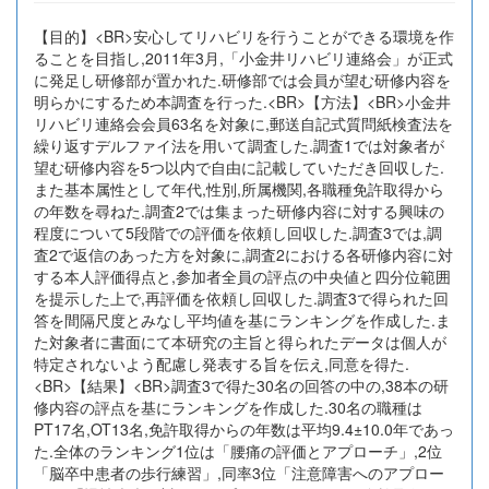
【目的】<BR>安心してリハビリを行うことができる環境を作
ることを目指し,2011年3月,「小金井リハビリ連絡会」が正式
に発足し研修部が置かれた.研修部では会員が望む研修内容を
明らかにするため本調査を行った.<BR>【方法】<BR>小金井
リハビリ連絡会会員63名を対象に,郵送自記式質問紙検査法を
繰り返すデルファイ法を用いて調査した.調査1では対象者が
望む研修内容を5つ以内で自由に記載していただき回収した.
また基本属性として年代,性別,所属機関,各職種免許取得から
の年数を尋ねた.調査2では集まった研修内容に対する興味の
程度について5段階での評価を依頼し回収した.調査3では,調
査2で返信のあった方を対象に,調査2における各研修内容に対
する本人評価得点と,参加者全員の評点の中央値と四分位範囲
を提示した上で,再評価を依頼し回収した.調査3で得られた回
答を間隔尺度とみなし平均値を基にランキングを作成した.ま
た対象者に書面にて本研究の主旨と得られたデータは個人が
特定されないよう配慮し発表する旨を伝え,同意を得た.
<BR>【結果】<BR>調査3で得た30名の回答の中の,38本の研
修内容の評点を基にランキングを作成した.30名の職種は
PT17名,OT13名,免許取得からの年数は平均9.4±10.0年であっ
た.全体のランキング1位は「腰痛の評価とアプローチ」,2位
「脳卒中患者の歩行練習」,同率3位「注意障害へのアプロー