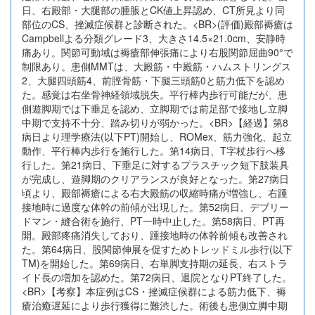
日、右殿部・大腿部の腫脹とCK値上昇認め、CT所見より同
部位のCS、挫滅症候群と診断された。<BR>(評価)殿部褥瘡は
Campbellよる分類グレード3、大きさ14.5×21.0cm、安静時
痛あり。関節可動域は褥瘡部伸張痛により右股関節屈曲90°で
制限あり。患側MMTは、大殿筋・中殿筋・ハムストリングス
2、大腿四頭筋4、前脛骨筋・下腿三頭筋0と筋力低下を認め
た。感覚は右坐骨神経領域脱失。平行棒内歩行可能だが、患
側遊脚期では下垂足を認め、立脚期では前足部で接地し立脚
中期で支持不十分、踏み切りが弱かった。<BR>【経過】第8
病日より理学療法(以下PT)開始し、ROMex、筋力強化、起立
動作、平行棒内歩行を施行した。第14病日、T字杖歩行へ移
行した。第21病日、下垂足に対するプラスチック短下肢装具
が完成し、遊脚期のクリアランスが良好となった。第27病日
頃より、殿部褥瘡による右大殿筋の収縮時痛が増強し、右踵
接地時に過度な体幹の前傾が出現した。第52病日、デブリー
ドマン・縫合術を施行、PT一時中止した。第58病日、PT再
開。殿部疼痛消失しており、踵接地時の体幹前傾も改善され
た。第64病日、股関節伸展を促すためトレッドミル歩行(以下
TM)を開始した。第69病日、右単脚支持期の延長、右ストラ
イド長の増加を認めた。第72病日、退院となりPT終了した。
<BR>【考察】本症例はCS・挫滅症候群による筋力低下、褥
瘡治癒遅延により歩行獲得に難渋した。術後も患側立脚中期