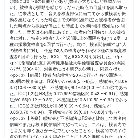
頭部には0 〜8の目盛りがあり(数値が大きいほど振動が弱
い)、被検者が振動を感じなくなった時点の目盛りを読み取っ
た。従来法として、音叉を検査部位に当ててから被検者が振
動を感じなくなった時点までの時間(感知法)と被検者が合図
した時点から振動が停止した時点までの時間(不感知法)を測
定した。音叉は右内果にあてた。検者内信頼性は1 人の被検
者に対し、特定の検者1人が1週間以上の間隔をあけて2度、3
種の振動覚検査を5回ずつ行った。次に、検者間信頼性は1人
の被検者に対し、任意の3人の検者がそれぞれ3種の振動覚検
査を5回ずつ行った。ICC(1,2)とICC(2,3)を算出した。</p>
<p>【倫理的配慮】高崎健康福祉大学倫理審査委員会の承認
を得た(3064号)。対象者には本研究の説明し、同意を得た。
</p><p>【結果】検者内信頼性で20人に行った各10回述べ
200回の検査値は、RS法が7.7±0.6(5 〜8)点、感知法が18.0±
3.7(10.6 〜30.5)秒、不感知法が8.1±2.8(1.3 〜14.1)秒であっ
た。ICC(1,2)はRS法が0.77(95%信頼区間 0.43 〜0.91)、感知
法が0.65(0.12 〜0.86)、不感知法が 0.81(0.52 〜0.92)であっ
た。ICC(2,3)はRS法が 0.85(0.69 〜0.94)、感知法が
0.85(0.70 〜0.94)、不感知法が0.59(0.61 〜0.83)であった。
</p><p>【考察】感知法と不感知法はRS法と比較して検者内
信頼性または検者間信頼性で劣っていた。これは、検者内で
も音叉を叩く強さが一定でなかったことや、検者間で終了時
点の判断にばらつきを認めたことによると推察された。</p>