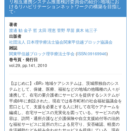
リ相互連携システム推進検討委員会の紹介:-地域にお
けるリハビリテーションネットワークの構築を目指し
て-
著者
渡邊 勧
金子 哲
太田 理恵
菅野 早苗
廣木 祐三子
出版者
社団法人 日本理学療法士協会関東甲信越ブロック協議会
雑誌
関東甲信越ブロック理学療法士学会
(
ISSN:09169946
)
巻号頁・発行日
vol.29, pp.141, 2010
【はじめに】<BR> 地域ケアシステムは、茨城県独自のシス
テムとして、保健、医療、福祉などの地域の他職種の人々が
連携して、在宅の要介護者にサービスを提供するシステムが
平成6年に創設された。現在では各市町村の社会福祉協議会を
窓口として、支援を必要とする人に対して在宅ケアチームを
編成し、在宅サービスの充実化を図っている。サービスの内
容は、訪問・通所介護など介護保険や自立支援給付等の法的
な福祉サービスに近所の方による見守り、安否確認、軽度の
生活補助などを組み合わせたサービスを提供している。現在