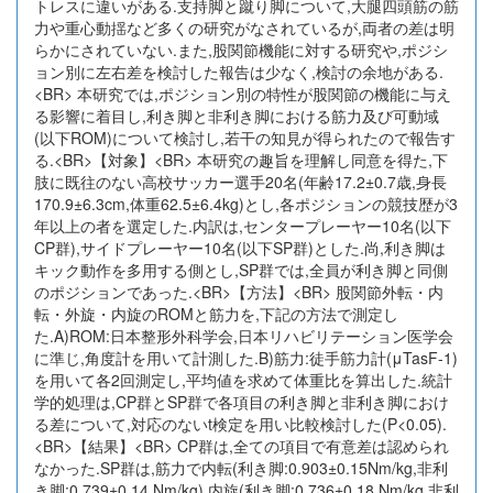
トレスに違いがある.支持脚と蹴り脚について,大腿四頭筋の筋
力や重心動揺など多くの研究がなされているが,両者の差は明
らかにされていない.また,股関節機能に対する研究や,ポジシ
ョン別に左右差を検討した報告は少なく,検討の余地がある.
<BR> 本研究では,ポジション別の特性が股関節の機能に与え
る影響に着目し,利き脚と非利き脚における筋力及び可動域
(以下ROM)について検討し,若干の知見が得られたので報告す
る.<BR>【対象】<BR> 本研究の趣旨を理解し同意を得た,下
肢に既往のない高校サッカー選手20名(年齢17.2±0.7歳,身長
170.9±6.3cm,体重62.5±6.4kg)とし,各ポジションの競技歴が3
年以上の者を選定した.内訳は,センタープレーヤー10名(以下
CP群),サイドプレーヤー10名(以下SP群)とした.尚,利き脚は
キック動作を多用する側とし,SP群では,全員が利き脚と同側
のポジションであった.<BR>【方法】<BR> 股関節外転・内
転・外旋・内旋のROMと筋力を,下記の方法で測定し
た.A)ROM:日本整形外科学会,日本リハビリテーション医学会
に準じ,角度計を用いて計測した.B)筋力:徒手筋力計(μTasF-1)
を用いて各2回測定し,平均値を求めて体重比を算出した.統計
学的処理は,CP群とSP群で各項目の利き脚と非利き脚におけ
る差について,対応のないt検定を用い比較検討した(P<0.05).
<BR>【結果】<BR> CP群は,全ての項目で有意差は認められ
なかった.SP群は,筋力で内転(利き脚:0.903±0.15Nm/kg,非利
き脚:0.739±0.14 Nm/kg),内旋(利き脚:0.736±0.18 Nm/kg,非利