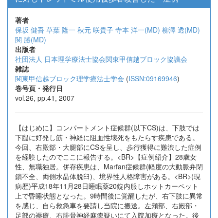
著者
保坂 健吾
草葉 隆一
秋元 咲貴子
寺本 洋一(MD)
柳澤 透(MD)
関 勝(MD)
出版者
社団法人 日本理学療法士協会関東甲信越ブロック協議会
雑誌
関東甲信越ブロック理学療法士学会
(
ISSN:09169946
)
巻号頁・発行日
vol.26, pp.41, 2007
【はじめに】コンパートメント症候群(以下CS)は、下肢では
下腿に好発し筋・神経に阻血性壊死をもたらす疾患である。
今回、右殿部・大腿部にCSを呈し、歩行獲得に難渋した症例
を経験したのでここに報告する。<BR>【症例紹介】28歳女
性、無職独居。併存疾患は、Marfan症候群(軽度の大動脈弁閉
鎖不全、両側水晶体脱臼)、境界性人格障害がある。<BR>(現
病歴)平成18年11月28日睡眠薬20錠内服しホットカーペット
上で昏睡状態となった。9時間後に覚醒したが、右下肢に異常
を感じ、自ら救急車を要請し当院に搬送。左頬部、右殿部・
足部の褥瘡、右腓骨神経麻痺疑いにて入院加療となった。後