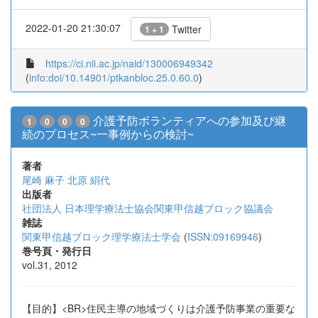
2022-01-20 21:30:07
Twitter
1 + 1
https://ci.nii.ac.jp/naid/130006949342
(
info:doi/10.14901/ptkanbloc.25.0.60.0
)
介護予防ボランティアへの参加及び継
1
0
0
0
続のプロセス~一事例からの検討~
著者
尾崎 麻子
北原 絹代
出版者
社団法人 日本理学療法士協会関東甲信越ブロック協議会
雑誌
関東甲信越ブロック理学療法士学会
(
ISSN:09169946
)
巻号頁・発行日
vol.31, 2012
【目的】<BR>住民主導の地域づくりは介護予防事業の重要な