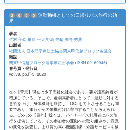
運動動機としての日帰りバス旅行の効
2
0
0
0
果
著者
竹村 美鈴
柚原 一太
野島 光晴
矢野 秀典
出版者
社団法人 日本理学療法士協会関東甲信越ブロック協議会
雑誌
関東甲信越ブロック理学療法士学会
(
ISSN:09169946
)
巻号頁・発行日
vol.38, pp.F-3, 2020
<p>【背景】現在は少子高齢化社会であり、要介護高齢者が
増加している。そこで、虚弱高齢者にとって、運動に対する
意欲を上げ、身体機能を維持し、QOLを向上させることは重
要であり、旅行がその動機付けに寄与することが考えられ
る。</p><p>【目的】我々は、デイサービス利用者にバス旅
行を提供している。その参加者の運動への取り組みや、意識
の変化を調査し、より質の高い機能訓練・介護サービスを検