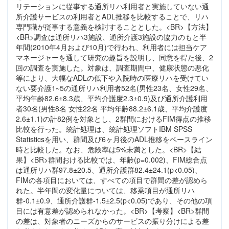
リテーションに従事する通所リハ利用者と実施していない通
所介護サービスの利用者とADL推移を比較することで、リハ
専門職が従事する意義を検討することとした。<BR>【方法】
<BR>調査は通所リハ3施設、通所介護3施設の協力のもと半
年間(2010年4月および10月)で行われ、利用者には担当ケア
マネージャーを通して研究の趣旨を説明し、同意を得た後、2
回の調査を実施した。対象は、調査期間中、健康状態の悪化
等により、大幅なADLの低下や入院時の医療リハを受けてい
ない要介護1~5の通所リハ利用者52名(男性23名、女性29名、
平均年齢82.6±8.3歳、平均介護度2.3±0.9)及び通所介護利用
者30名(男性8名 女性22名 平均年齢88.2±6.1歳、平均介護度
2.6±1.1)の計82例を対象とし、2群間におけるFIM得点の推移
比較を行った。統計処理は、統計処理ソフトIBM SPSS
Statisticsを用い、群間及び6ヶ月後のADL推移をベースライン
時と比較した。なお、危険率は5%未満とした。<BR>【結
果】<BR>群間おける比較では、年齢(p=0.002)、FIM総合点
は通所リハ群97.8±20.5、通所介護群82.4±24.1(p<0.05)、
FIMの各項目においては、すべての項目で群間の差が認めら
れた。半年間の変化量については、移乗項目が通所リハ
群-0.1±0.9、通所介護群-1.5±2.5(p<0.05)であり、その他の項
目には有意差が認められなかった。<BR>【考察】<BR>群間
の差は、対象者のニーズからのサービスの振り分けによる差