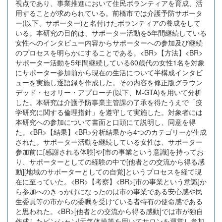
視点であり、事業推進において住民ボランティアを育成、活
用することが求められている。前橋市では介護予防サポータ
ー(以下、サポーター)と名付けたボランティアの養成をして
いる。本研究の目的は、サポーター活動を5年間継続している
女性へのインタビュー内容からサポーターへの参加及び継続
のプロセスを明らかにすることである。<BR>【方法】<BR>
サポーター活動を5年間継続している60歳代の女性1名を対象
にサポーター参加前から現在の生活について半構成インタビ
ューを実施し逐語録を作成した。その内容を修正版グラウン
デッド・セオリー・アプローチ(以下、M-GTA)を用いて分析
した。本研究は介護予防事業主管課の了承を得たうえで「疫
学研究に関する倫理指針」を遵守して実施した。対象者には
本研究への参加について書面と口頭にて説明し、同意を得
た。<BR>【結果】<BR>分析結果から4つのカテゴリーが生成
された。サポーター活動を継続している女性は、サポーター
参加前に[感謝される体験]や[市の事業という意識]を持ってお
り、サポーターとしての経験の中で[他者との交流から得る感
動][地域のサポーターとしての自覚]というプロセスを経て現
在に至っていた。<BR>【考察】<BR>[市の事業という意識]か
ら参加へのきっかけになったのは市の事業である安心感や民
生委員等の市からの委嘱を受けている者特有の使命感である
と思われた。<BR>[他者との交流から得る感動]では市が独自
作成したピンシャン!元気体操等を用いてサロンを運営し参加