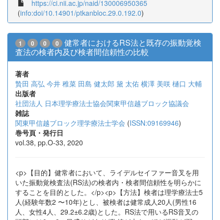
https://ci.nii.ac.jp/naid/130006950365
(
info:doi/10.14901/ptkanbloc.29.0.192.0
)
健常者におけるRS法と既存の振動覚検
1
0
0
0
査法の検者内及び検者間信頼性の比較
著者
贄田 高弘
今井 稚菜
田島 健太郎
黛 太佑
横澤 美咲
樋口 大輔
出版者
社団法人 日本理学療法士協会関東甲信越ブロック協議会
雑誌
関東甲信越ブロック理学療法士学会
(
ISSN:09169946
)
巻号頁・発行日
vol.38, pp.O-33, 2020
<p>【目的】健常者において、ライデルセイファー音叉を用
いた振動覚検査法(RS法)の検者内・検者間信頼性を明らかに
することを目的とした。</p><p>【方法】検者は理学療法士5
人(経験年数2 〜10年)とし、被検者は健常成人20人(男性16
人、女性4人、29.2±6.2歳)とした。RS法で用いるRS音叉の