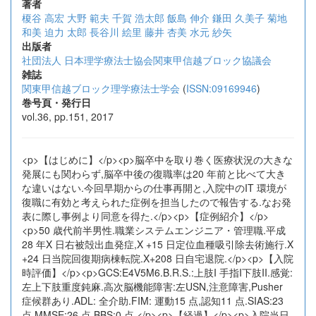
著者
榎谷 高宏
大野 範夫
千賀 浩太郎
飯島 伸介
鎌田 久美子
菊地
和美
迫力 太郎
長谷川 絵里
藤井 杏美
水元 紗矢
出版者
社団法人 日本理学療法士協会関東甲信越ブロック協議会
雑誌
関東甲信越ブロック理学療法士学会
(
ISSN:09169946
)
巻号頁・発行日
vol.36, pp.151, 2017
<p>【はじめに】</p><p>脳卒中を取り巻く医療状況の大きな
発展にも関わらず,脳卒中後の復職率は20 年前と比べて大き
な違いはない.今回早期からの仕事再開と,入院中のIT 環境が
復職に有効と考えられた症例を担当したので報告する.なお発
表に際し事例より同意を得た.</p><p>【症例紹介】</p>
<p>50 歳代前半男性.職業システムエンジニア・管理職.平成
28 年X 日右被殻出血発症,X +15 日定位血種吸引除去術施行.X
+24 日当院回復期病棟転院.X+208 日自宅退院.</p><p>【入院
時評価】</p><p>GCS:E4V5M6.B.R.S.:上肢I 手指I下肢II.感覚:
左上下肢重度鈍麻.高次脳機能障害:左USN,注意障害,Pusher
症候群あり.ADL: 全介助.FIM: 運動15 点,認知11 点.SIAS:23
点.MMSE:26 点.BBS:0 点.</p><p>【経過】</p><p>入院当日