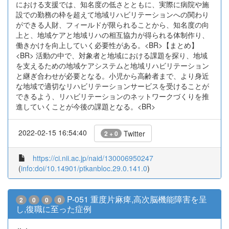
における支援では、知名度の低さとともに、実際に病院や施
設での勤務の枠を超えて地域リハビリテーションへの関わり
ができる人財、フィールドが限られることから、知名度の向
上と、地域ケアと地域リハの相互協力が得られる体制作り、
働きかけを向上していく必要性がある。<BR>【まとめ】
<BR> 活動の中で、対象者と地域における課題を探り、地域
を支えるための地域ケアシステムと地域リハビリテーション
と継ぎ合わせが必要となる。小児から高齢者まで、より身近
な地域で適切なリハビリテーションサービスを受けることが
できるよう、リハビリテーションのネットワークづくりを推
進していくことが今後の課題となる。<BR>
2022-02-15 16:54:40
Twitter
2 + 0
https://ci.nii.ac.jp/naid/130006950247
(
info:doi/10.14901/ptkanbloc.29.0.141.0
)
P-051 重度片麻痺,高次脳機能障害を呈
2
0
0
0
し,復職に至った症例