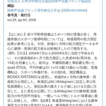
社団法人 日本理学療法士協会関東甲信越ブロック協議会
雑誌
関東甲信越ブロック理学療法士学会
(
ISSN:09169946
)
巻号頁・発行日
vol.25, pp.60, 2006
【はじめに】前十字靭帯損傷はスポーツ時の受傷が多く、再
建術後のスポーツ復帰時期については、術後期間や筋力測定
結果が参考になる。今回、術後4ヶ月時の筋力測定データを中
心に健側・患側の筋力差を比較検討したので報告する。
<BR>【方法】2004年7月から2005年6月に当院で手術を行
い、その後術後約4ヶ月で筋力測定した患者40名(男25名、女
15名)を対象とした。術式は、半腱様筋腱と薄筋腱を用いた
quad-STG法。平均年齢は31.1±10.3歳(13歳から52歳)。受傷
機転は、スポーツ外傷37名、その他3名。測定機器は、
BIODEX SYSTEM3Cを使用し、術後約4ヶ月時の膝伸展・屈
曲筋力を測定した。角測定は60,180deg/secに設定し求心性
収縮運動とした。測定結果の最大トルク値における欠損に注
目した。また某社が公開している60deg/secでの膝伸展,屈曲
筋力の年代別平均値を、一般レベルで特にトルク/体重値に着
目し比較した。<BR>【結果】角速度60deg/secにおける膝伸
展筋力の欠損は平均37.0±14.9、膝屈曲筋力の欠損は平均