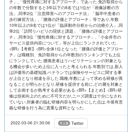
チ」,「慢性疼痛に対するアプローチ」であった.免許取得から
の年数で分類すると3年以下の8名では1位が「画像診断の方
法」,同率2位「注意障害へのアプローチ法」「脳卒中患者の
歩行練習方法」,「腰痛の評価とアプローチ」等であり,年数
10年以上の9名では1位が「臨床動作分析からの治療介入」,同
率2位「訪問リハビリの現状と課題」「腰痛の評価とアプロー
チ」,同率3位「慢性疼痛に対するアプローチ」,「小金井市の
サービス提供内容について」等が上位にランクされていた.
<BR>【考察】<BR>全体1位となった「腰痛の評価とアプロー
チ」は職種別、免許取得からの年数別のランキングでも上位
にランクしていた.腰痛患者はリハビリテーションの対象とな
る機会が多いため上位に入ったと考えられる.年数別では,新人
は評価等の基礎知識,ベテランでは保険やサービスに関する事
が上位となり相違を示した.職種,年数によって求める研修が異
なることが明らかとなり,研修を提供する前に,どの層を対象と
して企画するか熟考する必要がある.<BR>【まとめ】<BR>研
修は技術向上のために不可欠だが,ニーズ調査は十分になされ
ていない.対象者の臨む研修内容を明らかにした点は,今後有意
義な研修を行う為に貴重な資料となった.
2022-03-06 21:30:06
Twitter
1 + 0