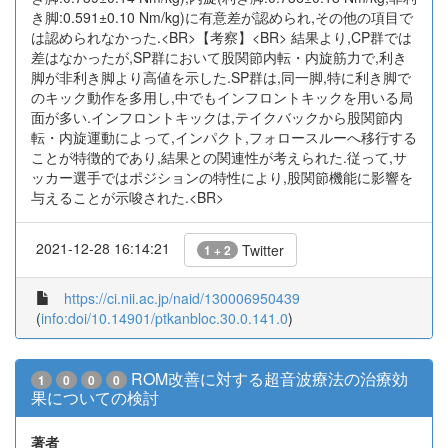
き脚:0.591±0.10 Nm/kg)に有意差が認められ,その他の項目で
は認められなかった.<BR>【考察】<BR> 結果より,CP群では
差はなかったが,SP群において股関節内転・内旋筋力で,利き
脚が非利き脚より高値を示した.SP群は,同一脚,特に利き脚で
のキック動作を多用し,中でもインフロントキックを用いる局
面が多い.インフロントキックは,テイクバックから股関節内
転・内旋運動によって,インパクト,フォロースルーへ移行する
ことが特徴的であり,結果との関連性が考えられた.従って,サ
ッカー選手ではポジションの特性により,股関節機能に影響を
与えることが示唆された.<BR>
2021-12-28 16:14:21
Twitter
1 + 2
https://ci.nii.ac.jp/naid/130006950439
(
info:doi/10.14901/ptkanbloc.30.0.141.0
)
ROM改善に対する超音波療法の治療効
1
0
0
0
果についての検討
著者