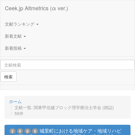
Ceek.jp Altmetrics (α ver.)
文献ランキング
新着文献
新着投稿
検索
ホーム
文献一覧: 関東甲信越ブロック理学療法士学会 (雑誌)
55件
城里町における地域ケア・地域リハビ
2
0
0
0