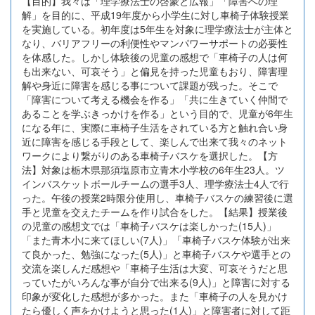
【目的】我々は「理学療法士の啓蒙と広報」「障害への理
解」を目的に、平成19年度から小学生に対し車椅子体験授業
を実施している。初年度は5年生を対象に理学療法士が主体と
なり、バリアフリーの利便性やマンパワーサポートの必要性
を体感した。しかし体験後の児童の感想で「車椅子の人は何
も出来ない、可哀そう」と偏見を持った児童もおり、障害理
解や身近に障害を感じる事について課題が残った。そこで
「障害について考える機会を作る」「共に生きていく仲間で
あることを学ぶきっかけを作る」という目的で、児童が6年生
になる年に、実際に車椅子生活をされている方と触れ合い身
近に障害を感じる手段として、楽しんで出来て我々のネット
ワークにより繋がりのある車椅子バスケを選択した。【方
法】対象は栃木県那須塩原市立青木小学校の6年生23人。ツ
インバスケットボールチームの選手3人、理学療法士4人で行
った。午後の授業2時限分使用し、車椅子バスケの練習後に選
手と児童を交えたチームを作り試合をした。【結果】授業後
の児童の感想文では「車椅子バスケは楽しかった(15人)」
「また青木小に来てほしい(7人)」「車椅子バスケ体験が出来
て良かった、勉強になった(5人)」と車椅子バスケや選手との
交流を楽しんだ感想や「車椅子生活は大変、可哀そうだと思
っていたがいろんな事が自分で出来る(9人)」と障害に対する
印象が変化した感想が多かった。また「車椅子の人を見かけ
たら優しく声をかけようと思った(1人)」と障害者に対して距