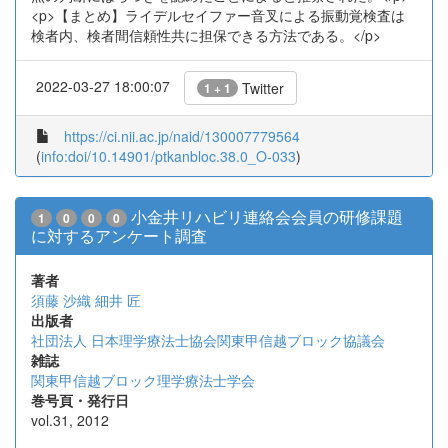
<p>【まとめ】ライデルセイファー音叉による振動覚検査は
検者内、検者間信頼性共に担保できる方法である。</p>
2022-03-27 18:00:07
Twitter
1 + 1
https://ci.nii.ac.jp/naid/130007779564
(
info:doi/10.14901/ptkanbloc.38.0_O-033
)
小金井リハビリ連絡会会員の研修課題
1
0
0
0
に対するアンケート調査
著者
須藤 沙織
細井 匠
出版者
社団法人 日本理学療法士協会関東甲信越ブロック協議会
雑誌
関東甲信越ブロック理学療法士学会
巻号頁・発行日
vol.31, 2012