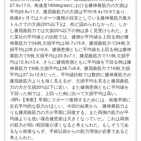
27.9±17.0。角速度180deg/secにおける膝伸展筋力の欠損は
平均29.8±11.3、膝屈曲筋力の欠損は平均18.4±15.9であり、
術後4ヶ月ではスポーツ復帰の目安としている膝伸展筋力最大
トルクでの欠損(20%以下)は、殆ど認められなかった。しか
し膝屈曲筋力では欠損20%以下の例は多く見受けられた。ま
た某社の平均値との比較では、健側が平均値を上回る例が膝
伸展筋力で34例,欠損平均は36.7±15.8。膝屈曲筋力で24例,欠
損平均は28.2±19.6。健側患側ともに平均値を上回る例は膝伸
展筋力で5例,欠損平均は20.9±7.1。膝屈曲筋力で11例,欠損平
均は12.9±13.4。さらに健側患側ともに平均値を下回る例は膝
伸展筋力で6例,欠損平均は38.7±8.8。膝屈曲筋力で16例,欠損
平均は27.3±12.8だった。平均値比較では数的に膝伸展筋力が
膝屈曲筋力よりも強く見えるが、欠損平均を見ると膝屈曲筋
力の方が欠損20%以下に近い。また健側患側ともに平均値を
下回った例では、上回った例に比べて欠損平均は高い。
<BR>【考察】早期にスポーツ復帰するためには、術後早期に
左右平均的な筋力がほしい。今回の結果から、膝伸展筋力よ
りも膝屈曲筋力の方が早期に回復する。また両側の筋力が平
均値よりも低い場合健患差は大きくなっていた。これは両側
の筋力が弱い程回復が遅くなると考えられた。もしそうであ
るなら術後ならず、手術以前からの筋力増強が必要であると
考えられた。