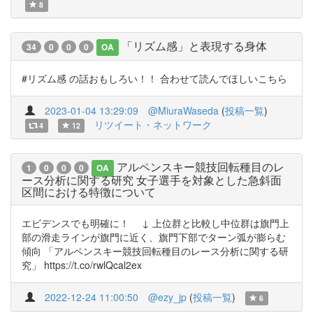
8
「リズム感」と表現する身体
34
0
0
0
OA
#リズム感 の話おもしろい！！ 合わせて読んでほしいこちら
2023-01-04 13:29:09
@MiuraWaseda
(
投稿一覧
)
リツイート・ネットワーク
4
12
アルペンスキー競技回転種目のレ
1
0
0
0
OA
ース分析に関する研究 女子選手を対象とした急斜面
区間における特徴について
エビデンスでも明確に！ ↓ 上位群と比較し中位群は旗門上
部の滑走ラインが旗門に近く、旗門下部でターン弧が膨らむ
傾向 「アルペンスキー競技回転種目のレース分析に関する研
究」 https://t.co/rwlQcal2ex
2022-12-24 11:00:50
@ezy_jp
(
投稿一覧
)
6