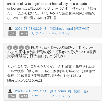
criticism of "3-ta logic" or post hoc fallacy as a pseudo-
syllogism https://t.co/XFFbIUhLmw #CiNii 「使った」 「治っ
た」 「だから効いた」 いわゆる３た論法 因果関係が明確で
ないのに一喜一憂するのは要注意。
2021-08-03 08:39:46
@Chirosamurai
(
投稿一覧
)
リツイート・ネットワーク
4
35
投球されたボールの軌跡 : 「動くボー
5
0
0
0
ル」の正体 (特集 野球の投・打動作の分析 : 2010世界
大学野球選手権大会における試み)
ということで、こちらをどうぞ。 CiNii 論文 - 投球されたボ
ールの軌跡 : ｢動くボール｣の正体 (特集 野球の投・打動作の
分析 : 2010世界大学野球選手権大会における試み)
https://t.co/b6A35cArZ2
2021-07-18 22:41:41
@TsutomuJinji
(
投稿一覧
)
リツイート・ネットワーク
4
39