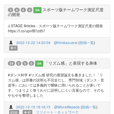
スポーツ版チームワーク測定尺度
3
0
0
0
OA
の開発
J-STAGE Articles - スポーツ版チームワーク測定尺度の開発
https://t.co/upnfB7zd57
2022-12-22 14:20:59
@hirokazuarai
(
投稿一覧
)
7
「リズム感」と表現する身体
34
0
0
0
OA
#ダンス科学 #リズム感 研究の展望論文を書きました！「リ
ズム感」は辞書の説明も不完全だし、専門領域（ダンス・音
楽等）においては多義的で曖昧に用いられることが多いで
す。つまりよく使うわりに説明しにくい言葉なので、そのも
やもやを整理しました
2022-12-15 18:16:15
@MiuraWaseda
(
投稿一覧
)
リツイート・ネットワーク
33
97