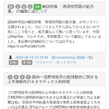
解説特集 「再現性問題の処方
80
0
0
0
OA
箋」 の編集にあたって
認知科学誌の解説特集「再現性問題の処方箋」がオンライン
公開されました。ヨビノリさんですら読んでもらえないので
先にここで言うと，処方箋なんて無いと思っています。今回
はRepTea，マルチラボ，学部教育について解説してもらいま
した。各記事の詳細紹介については以下を↓
https://t.co/PocQA27uVh
2023-06-15 10:19:54
@momentumyy
(
投稿一覧
)
リツイート・ネットワーク
83
185
国内一流野球投手の投球動作に関する
1
0
0
0
上半身動作のキネマティクス的特徴
プロ野球投手の投球時の上半身のキネマティクス的特徴
①MER時の肩関節外旋の大きさは共通点だが球速に与える影
響は低い ②肩水平内転最大角速度が体幹上部角速度より大き
いのは共通点 ③TopグループはMER時の体幹前傾角速を抑え