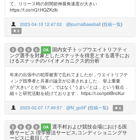
て、リリース時の肘関節伸展角速度が大きい
https://t.co/nQ1HQZKzlb
2023-04-10 12:47:02
@journalbaseball
(
投稿一覧
)
8
国内女子トップウエイトリフティ
3
0
0
0
OA
ング選手を対象としたスナッチを得意とする選手にお
けるスナッチのバイオメカニクス的分析
年末の出張中の犯罪被害で忘れてましたが，ウエイトリフテ
ィング指導者と共著の論文が公表されました． 挙上重量
が”大きい”とか”強い”，ではなく”うまい”とは，という観点．
細々と研究活動を続けております． https://t.co/rpi9BncKur
2023-02-07 17:49:57
@N_go5F
(
投稿一覧
)
8
選手村および競技会場における医
5
0
0
0
OA
療サービス 理学療法サービス,コンディショニングサ
ービスに着目して