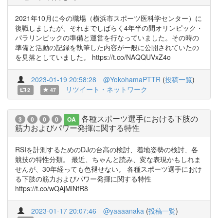
2021年10月に今の職場（横浜市スポーツ医科学センター）に
復職しましたが、それまでしばらく4年半の間オリンピック・
パラリンピックの準備と運営を行なっていました。その時の
準備と活動の記録を執筆した内容が一般に公開されていたの
を見落としていました。 https://t.co/NAQQUVxZ4o
2023-01-19 20:58:28
@YokohamaPTTR
(
投稿一覧
)
リツイート・ネットワーク
2
47
各種スポーツ選手における下肢の
3
0
0
0
OA
筋力およびパワー発揮に関する特性
RSIを計測するためのDJの台高の検討、着地姿勢の検討、各
競技の特性分類。 最近、ちゃんと読み、変な表現かもしれま
せんが、30年経っても色褪せない。 各種スポーツ選手におけ
る下肢の筋力およびパワー発揮に関する特性
https://t.co/wQAjMiNfR8
2023-01-17 20:07:46
@yaaaanaka
(
投稿一覧
)