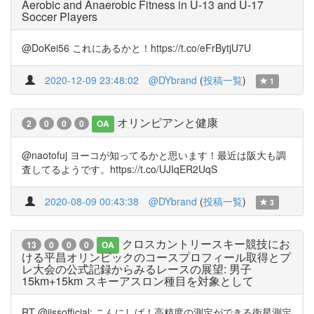
Aerobic and Anaerobic Fitness in U-13 and U-17
Soccer Players
@DoKei56 これにあるかと！https://t.co/eFrBytjU7U
2020-12-09 23:48:02
@DYbrand
(
投稿一覧
)
1
オリンピアンと健康
2
0
0
0
OA
@naotofuj ヨーコが知ってるかと思います！最近は阪大も調
査してるようです。https://t.co/UJIqER2UqS
2020-08-09 00:43:38
@DYbrand
(
投稿一覧
)
3
クロスカントリースキー競技にお
13
0
0
0
OA
ける平昌オリンピックのコースプロフィール取得とプ
レ大会の公式記録からみるレースの展望: 男子
15km+15km スキーアスロン種目を対象として
RT @jissofficial: こんにしば！高精度の測定ができる衛星測定