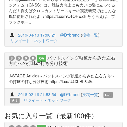
システム（GNSS）は、競技力向上にも大いに役に立ってる
んだ！例えばクロスカントリースキーの実践研究ではこんな
風に使用されたよ→https://t.co/lYOTOHwZlr そう言えば、ブ
ラックホー…
2019-04-13 17:06:21
@DYbrand
(
投稿一覧
)
リツイート・ネットワーク
バットスイング軌道からみた左右
8
0
0
0
OA
方向への打球の打ち分け技術
J-STAGE Articles - バットスイング軌道からみた左右方向へ
の打球の打ち分け技術 https://t.co/U4XLRh8sSo
2018-02-16 21:53:54
@DYbrand
(
投稿一覧
)
1
リツイート・ネットワーク
3
お気に入り一覧（最新100件）