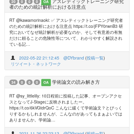
アスレティックトレーニング研究
20
0
0
0
OA
者のための統計解析における注意点
RT @kawamorinaoki: ✅ アスレティックトレーニング研究者
のための統計解析における注意点 https://t.co/jFPY0rwnB3 研
究においてなぜ統計解析が必要なのか、そして有意差の有無
だけに頼ることの危険性等について、わかりやすく解説され
ている記…
2022-05-22 21:12:45
@DYbrand
(
投稿一覧
)
リツイート・ネットワーク
学術論文の読み解き方
34
0
0
0
OA
RT @sy_littlelily: 10日程前に投稿した記事、オープンアクセ
スとなってJ-Stageに反映されましたー。
https://t.co/6kVGtdrQoC こんなに緩くて学術論文？とびっく
りするかもしれませんが、こんなのがあってもまぁよいでは
ありませんか。学術論…
2021-11-26 22:23:13
@DYbrand
(
投稿一覧
)