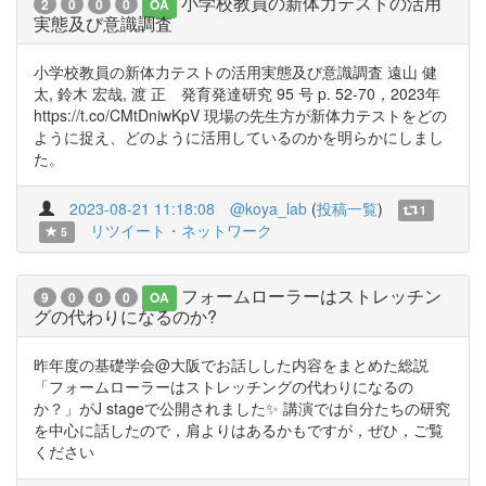
小学校教員の新体力テストの活用
2
0
0
0
OA
実態及び意識調査
小学校教員の新体力テストの活用実態及び意識調査 遠山 健
太, 鈴木 宏哉, 渡 正 発育発達研究 95 号 p. 52-70，2023年
https://t.co/CMtDniwKpV 現場の先生方が新体力テストをどの
ように捉え、どのように活用しているのかを明らかにしまし
た。
2023-08-21 11:18:08
@koya_lab
(
投稿一覧
)
1
リツイート・ネットワーク
5
フォームローラーはストレッチン
9
0
0
0
OA
グの代わりになるのか?
昨年度の基礎学会@大阪でお話しした内容をまとめた総説
「フォームローラーはストレッチングの代わりになるの
か？」がJ stageで公開されました✨ 講演では自分たちの研究
を中心に話したので，肩よりはあるかもですが，ぜひ，ご覧
ください