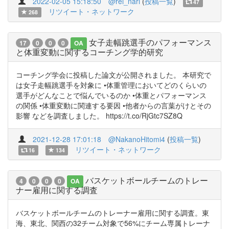
2022-02-05 15:18:50
@rei_nari
(
投稿一覧
)
47
リツイート・ネットワーク
268
女子走幅跳選手のパフォーマンス
17
0
0
0
OA
と体重変動に関するコーチング学的研究
コーチング学会に投稿した論文が公開されました。 本研究で
は女子走幅跳選手を対象に •体重管理においてどのくらいの
選手がどんなことで悩んでいるのか •体重とパフォーマンス
の関係 •体重変動に関連する要因 •他者からの言葉がけとその
影響 などを調査しました。 https://t.co/RjGtc7SZ8Q
2021-12-28 17:01:18
@NakanoHitomi4
(
投稿一覧
)
リツイート・ネットワーク
16
134
バスケットボールチームのトレー
4
0
0
0
OA
ナー雇用に関する調査
バスケットボールチームのトレーナー雇用に関する調査。東
海、東北、関西の32チーム対象で56%にチーム専属トレーナ