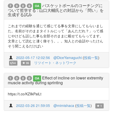
バスケットボールのコーチングに
7
0
0
0
OA
ついて哲学する : 山口大輔氏との対話から「問い」を
生成する試み
これまでの経験を通じて感じてる事を文章にしてもらいまし
た。名前がそのままタイトルにって「あんただれ？」って感
じやけども話した事も全部そのままに載せてもらってます。
文章として読むと凄く偉そう。。。知人との会話やったけん
そう聞こえるだけばい
2022-05-17 12:02:56
@DiceYamaguchi
(
投稿一覧
)
リツイート・ネットワーク
4
35
Effect of incline on lower extremity
1
0
0
0
OA
muscle activity during sprinting
https://t.co/KZllkPaiLt
2022-03-26 21:59:05
@mimishaca
(
投稿一覧
)
1