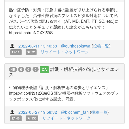
熱中症予防・対策・応急手当の話題が取り上げられる季節に
なりました。労作性熱射病のプレホスピタル対応について私
がスポーツ現場に関わる方々（AT, MD, EMT, PT, SC, etc.)に
伝えたいことをギュッと凝縮した論文がこちらです：
https://t.co/unNCXXj59S
2022-06-11 13:40:58
@eurihosokawa
(
投稿一覧
)
リツイート・ネットワーク
11
72
計測・解析技術の進歩とサイエン
45
0
0
0
OA
ス
生物物理学会誌「計測・解析技術の進歩とサイエンス」
https://t.co/fN312X6eGS 測定機器や解析ソフトウェアのブラ
ックボックス化に対する懸念。同意。
2022-05-27 19:58:32
@biochem_fan
(
投稿一覧
)
リツイート・ネットワーク
46
133