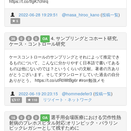
https://t.co/tfgK7chirq
2022-06-28 19:29:51
@masa_hiroo_kano
(
投稿一覧
)
5
4. サンプリングとコホート研究,
36
0
0
0
OA
ケース・コントロール研究
ケースコントロールのサンプリングとそれによって推定でき
るものについて、こんなに分かりやすく日本語で書いてある
ものは他にないのでは？というくらいの文献。著者の方あり
がとうございます。そしてダウンロードしていた過去の自分
ありがとう。 https://t.co/utR0WtBg6r #iron勉強メモ
2022-06-19 20:23:15
@hommedefer3
(
投稿一覧
)
リツイート・ネットワーク
17
110
選手用会場医療における労作性熱
16
0
0
0
OA
射病のプレホスピタル対応:オリンピック・パラリン
ピックレガシーとして残すために