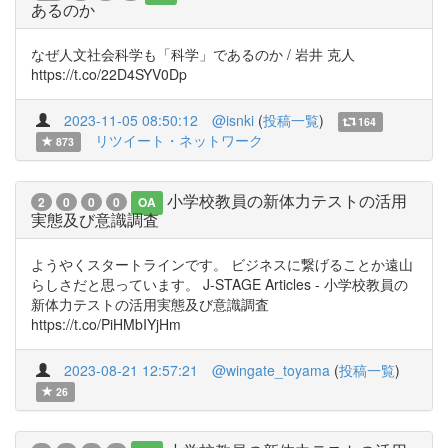
あるのか
なぜ人文社会科学も「科学」であるのか / 岩井 克人
https://t.co/22D4SYV0Dp
2023-11-05 08:50:12
@isnki
(
投稿一覧
)
164
リツイート・ネットワーク
873
小学校教員の新体力テストの活用
2
0
0
0
OA
実態及び意識調査
ようやくスタートラインです。 ビジネスに繋げることか遠山
らしさだと思っています。 J-STAGE Articles - 小学校教員の
新体力テストの活用実態及び意識調査
https://t.co/PiHMbIYjHm
2023-08-21 12:57:21
@wingate_toyama
(
投稿一覧
)
26