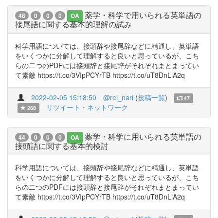
薬学・科学で用いられる英単語の
48
0
0
0
OA
接尾語に関する基本的理解の試み
科学用語については、接頭辞や接尾辞などに精通し、英単語
をいくつかに分解して理解すると良いと思っているが、こち
らの二つのPDFには接頭辞と接尾辞がそれぞれまとまってい
て素敵 https://t.co/3VIpPCYrTB https://t.co/uT8DnLlA2q
2022-02-05 15:18:50
@rei_nari
(
投稿一覧
)
47
リツイート・ネットワーク
268
薬学・科学に用いられる英単語の
44
0
0
0
OA
接頭語に関する基本的検討
科学用語については、接頭辞や接尾辞などに精通し、英単語
をいくつかに分解して理解すると良いと思っているが、こち
らの二つのPDFには接頭辞と接尾辞がそれぞれまとまってい
て素敵 https://t.co/3VIpPCYrTB https://t.co/uT8DnLlA2q