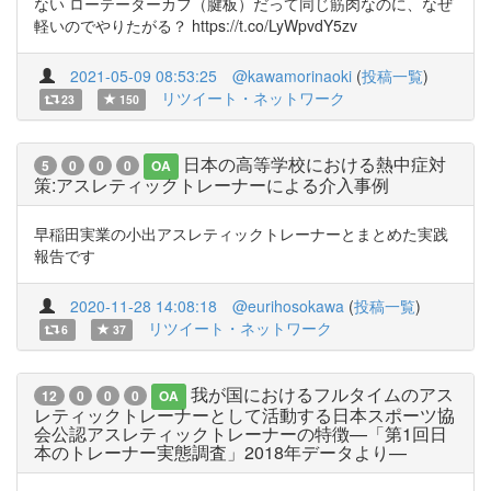
ない ローテーターカフ（腱板）だって同じ筋肉なのに、なぜ
軽いのでやりたがる？ https://t.co/LyWpvdY5zv
2021-05-09 08:53:25
@kawamorinaoki
(
投稿一覧
)
リツイート・ネットワーク
23
150
日本の高等学校における熱中症対
5
0
0
0
OA
策:アスレティックトレーナーによる介入事例
早稲田実業の小出アスレティックトレーナーとまとめた実践
報告です
2020-11-28 14:08:18
@eurihosokawa
(
投稿一覧
)
リツイート・ネットワーク
6
37
我が国におけるフルタイムのアス
12
0
0
0
OA
レティックトレーナーとして活動する日本スポーツ協
会公認アスレティックトレーナーの特徴—「第1回日
本のトレーナー実態調査」2018年データより—