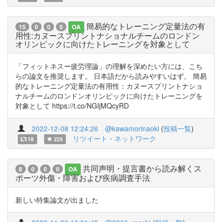
簡易的なトレーニング定量法の有
15
0
0
0
OA
用性:カヌースプリントナショナルチームのロンドン
オリンピックに向けたトレーニングを対象として
「フィットネスー疲労理論」の理解を深めたい方には、こち
らの論文を推奨します。 日本語だから読みやすいはず。 簡易
的なトレーニング定量法の有用性：カヌースプリントナショ
ナルチームのロンドンオリンピックに向けたトレーニングを
対象として https://t.co/NGIjMQcyRD
2022-12-08 12:24:26
@kawamorinaoki
(
投稿一覧
)
リツイート・ネットワーク
18
225
共同声明・提言書から読み解くス
8
0
0
0
OA
ポーツ外傷・障害および疾病調査手法
新しい特集論文が出ました