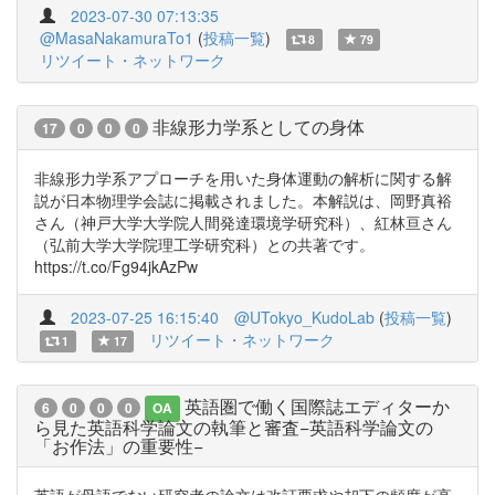
2023-07-30 07:13:35
@MasaNakamuraTo1
(
投稿一覧
)
8
79
リツイート・ネットワーク
非線形力学系としての身体
17
0
0
0
非線形力学系アプローチを用いた身体運動の解析に関する解
説が日本物理学会誌に掲載されました。本解説は、岡野真裕
さん（神戸大学大学院人間発達環境学研究科）、紅林亘さん
（弘前大学大学院理工学研究科）との共著です。
https://t.co/Fg94jkAzPw
2023-07-25 16:15:40
@UTokyo_KudoLab
(
投稿一覧
)
リツイート・ネットワーク
1
17
英語圏で働く国際誌エディターか
6
0
0
0
OA
ら見た英語科学論文の執筆と審査−英語科学論文の
「お作法」の重要性−