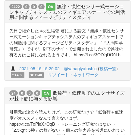
無線・慣性センサー式モーショ
2422
0
0
0
OA
ンキャプチャシステムのフィギュアスケートでの利活
用に関するフィージビリティスタディ
先日ご紹介した #羽生結弦 君による論文「無線・慣性センサ
ー式モーションキャプチャシステムのフィギュアスケートで
の利活用に関するフィージビリティスタディ」（『人間科学
研究』）ですが、以下のサイトで公開されましたので興味の
有る方はご覧になれるようです。 https://t.co/3OfYqDG0Lb
2021-05-15 15:29:02
@yanagiyatoshio
(
投稿一覧
)
リツイート・ネットワーク
402
1240
低負荷・低速度でのエクササイズ
24
0
0
0
OA
が棘下筋に与える影響
引用元の論文を読んだけど、この研究だけで「低負荷＋低速
度がオススメ」なんて言えないはず。
https://t.co/ToPleX7OqB ・トレーニング研究ではない ・
「2.5kgで5秒」の群がない ・個人の筋力差を考慮にいれてい