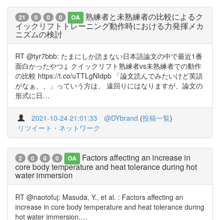
熟練者と未熟練者の比較によるク
21
0
0
0
OA
イックリフトトレーニング動作時における力発揮メカ
ニズムの検討
RT @tyr7bbb: たまにしか読まない日本語論文の中で最近1番
面白かったやつ↓ クイックリフト熟練者vs未熟練者での動作
の比較 https://t.co/uTTLgNIdpb 「論文読んでみたいけど英語
がなぁ、、」っていう方は、 遠回りにはなりますが、論文の
形式に日…
2021-10-24 21:01:33
@DYbrand
(
投稿一覧
)
リツイート・ネットワーク
Factors affecting an increase in
2
0
0
0
OA
core body temperature and heat tolerance during hot
water immersion
RT @naotofuj: Masuda, Y., et al. : Factors affecting an
increase in core body temperature and heat tolerance during
hot water immersion.…