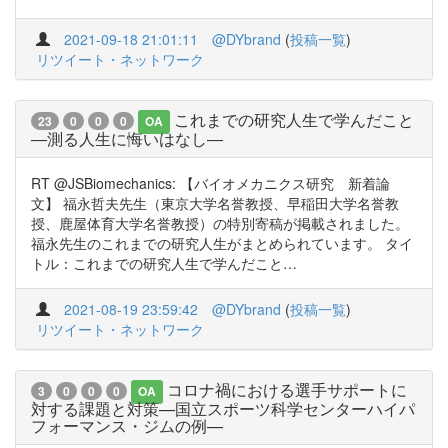
2021-09-18 21:01:11
@DYbrand
(
投稿一覧
)
リツイート・ネットワーク
これまでの研究人生で学んだこと
23
0
0
0
OA
―測る人生に悔いはなし―
RT @JSBiomechanics: 【バイオメカニクス研究 新着論
文】 福永哲夫先生（東京大学名誉教授、早稲田大学名誉教
授、鹿屋体育大学名誉教授）の特別寄稿が掲載されました。
福永先生のこれまでの研究人生がまとめられています。 タイ
トル：これまでの研究人生で学んだこと…
2021-08-19 23:59:42
@DYbrand
(
投稿一覧
)
リツイート・ネットワーク
コロナ禍における選手サポートに
3
0
0
0
OA
対する課題と対策—国立スポーツ科学センターハイパ
フォーマンス・ジムの例—