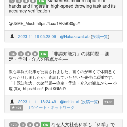
Markerless motion capture of
5
0
0
0
OA
hands and fingers in high-speed throwing task and its
accuracy verification
@JSME_Mech https://t.co/1VKh6S0guY
2023-11-16 05:28:09
@NakazawaLab
(
投稿一覧
)
「非認知能力」の諸問題 ―測
84
0
0
0
OA
定・予測・介入の観点から―
教心年報の記事が公開されました。書くのが辛くて体調悪く
なったりしましたが、査読していただいた先生に感謝です。
「非認知能力」の諸問題―測定・予測・介入の観点から― 小
塩 真司 https://t.co/1jSc1KGMdY
2023-11-11 18:24:49
@oshio_at
(
投稿一覧
)
98
リツイート・ネットワーク
404
なぜ人文社会科学も「科学」で
170
0
0
0
OA