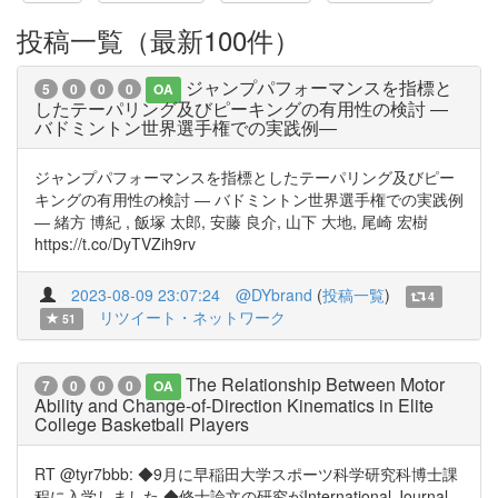
投稿一覧（最新100件）
ジャンプパフォーマンスを指標と
5
0
0
0
OA
したテーパリング及びピーキングの有用性の検討 ―
バドミントン世界選手権での実践例―
ジャンプパフォーマンスを指標としたテーパリング及びピー
キングの有用性の検討 ― バドミントン世界選手権での実践例
― 緒方 博紀 , 飯塚 太郎, 安藤 良介, 山下 大地, 尾崎 宏樹
https://t.co/DyTVZih9rv
2023-08-09 23:07:24
@DYbrand
(
投稿一覧
)
4
リツイート・ネットワーク
51
The Relationship Between Motor
7
0
0
0
OA
Ability and Change-of-Direction Kinematics in Elite
College Basketball Players
RT @tyr7bbb: ◆9月に早稲田大学スポーツ科学研究科博士課
程に入学しました ◆修士論文の研究がInternational Journal