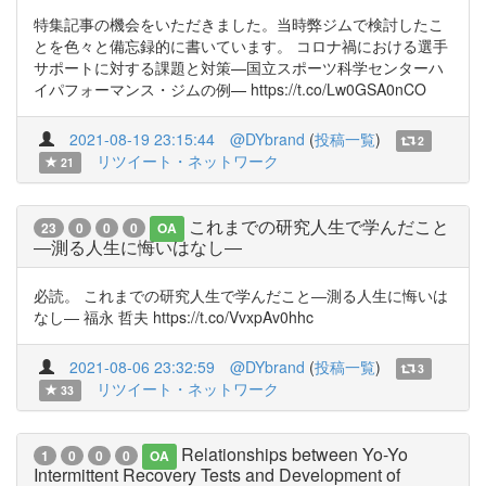
特集記事の機会をいただきました。当時弊ジムで検討したこ
とを色々と備忘録的に書いています。 コロナ禍における選手
サポートに対する課題と対策—国立スポーツ科学センターハ
イパフォーマンス・ジムの例— https://t.co/Lw0GSA0nCO
2021-08-19 23:15:44
@DYbrand
(
投稿一覧
)
2
リツイート・ネットワーク
21
これまでの研究人生で学んだこと
23
0
0
0
OA
―測る人生に悔いはなし―
必読。 これまでの研究人生で学んだこと―測る人生に悔いは
なし― 福永 哲夫 https://t.co/VvxpAv0hhc
2021-08-06 23:32:59
@DYbrand
(
投稿一覧
)
3
リツイート・ネットワーク
33
Relationships between Yo-Yo
1
0
0
0
OA
Intermittent Recovery Tests and Development of