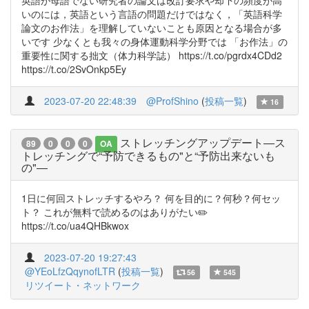
英語が母語でない研究者の論文は改訂要求や却下の頻度が高
いのには，英語という言語の問題だけではなく，「英語科学
論文のお作法」を理解していないことも原因となる場合が多
いです 少なくとも我々の身体運動科学分野では 「お作法」の
重要性に関する拙文（体力科学誌） https://t.co/pgrdx4CDd2
https://t.co/2SvOnkp5Ey
2023-07-20 22:48:39
@ProfShino
(
投稿一覧
)
16
ストレッチングアップデート―ス
89
0
0
0
OA
トレッチングで“予防できるもの"と“予防出来ないも
の"―
1日に何回ストレッチするやろ？ 何を目的に？何秒？何セッ
ト？ これが無料で読めるのはありがたい✏️
https://t.co/ua4QHBkwox
2023-07-20 19:27:43
@YEoLfzQqynofLTR
(
投稿一覧
)
56
545
リツイート・ネットワーク