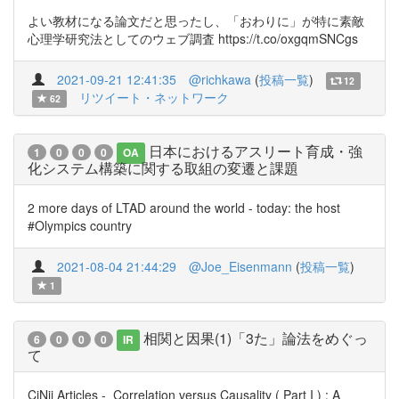
よい教材になる論文だと思ったし、「おわりに」が特に素敵
心理学研究法としてのウェブ調査 https://t.co/oxgqmSNCgs
2021-09-21 12:41:35
@richkawa
(
投稿一覧
)
12
リツイート・ネットワーク
62
日本におけるアスリート育成・強
1
0
0
0
OA
化システム構築に関する取組の変遷と課題
2 more days of LTAD around the world - today: the host
#Olympics country
2021-08-04 21:44:29
@Joe_Eisenmann
(
投稿一覧
)
1
相関と因果(1)「3た」論法をめぐっ
6
0
0
0
IR
て
CiNii Articles - Correlation versus Causality ( Part I ) : A