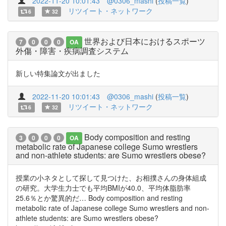
2022-11-20 10:01:43
@0306_mashi
(
投稿一覧
)
リツイート・ネットワーク
6
32
世界および日本におけるスポーツ
7
0
0
0
OA
外傷・障害・疾病調査システム
新しい特集論文が出ました
2022-11-20 10:01:43
@0306_mashi
(
投稿一覧
)
リツイート・ネットワーク
6
32
Body composition and resting
3
0
0
0
OA
metabolic rate of Japanese college Sumo wrestlers
and non-athlete students: are Sumo wrestlers obese?
授業の小ネタとして探して見つけた、お相撲さんの身体組成
の研究。大学生力士でも平均BMIが40.0、平均体脂肪率
25.6％とか驚異的だ… Body composition and resting
metabolic rate of Japanese college Sumo wrestlers and non-
athlete students: are Sumo wrestlers obese?