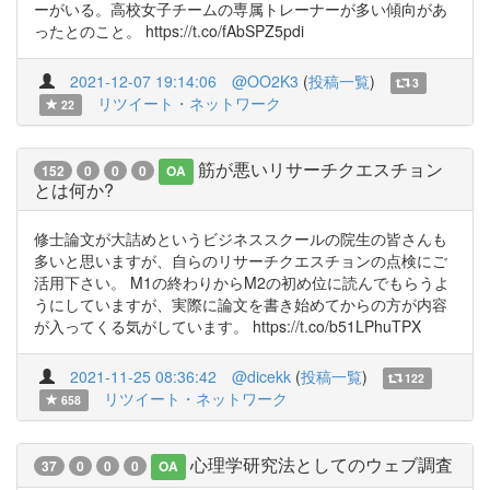
ーがいる。高校女子チームの専属トレーナーが多い傾向があ
ったとのこと。 https://t.co/fAbSPZ5pdi
2021-12-07 19:14:06
@OO2K3
(
投稿一覧
)
3
リツイート・ネットワーク
22
筋が悪いリサーチクエスチョン
152
0
0
0
OA
とは何か?
修士論文が大詰めというビジネススクールの院生の皆さんも
多いと思いますが、自らのリサーチクエスチョンの点検にご
活用下さい。 M1の終わりからM2の初め位に読んでもらうよ
うにしていますが、実際に論文を書き始めてからの方が内容
が入ってくる気がしています。 https://t.co/b51LPhuTPX
2021-11-25 08:36:42
@dicekk
(
投稿一覧
)
122
リツイート・ネットワーク
658
心理学研究法としてのウェブ調査
37
0
0
0
OA