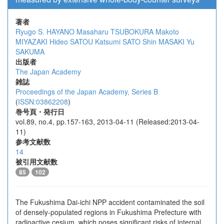
著者
Ryugo S. HAYANO
Masaharu TSUBOKURA
Makoto
MIYAZAKI
Hideo SATOU
Katsumi SATO
Shin MASAKI
Yu
SAKUMA
出版者
The Japan Academy
雑誌
Proceedings of the Japan Academy, Series B
(
ISSN:03862208
)
巻号頁・発行日
vol.89, no.4, pp.157-163, 2013-04-11 (Released:2013-04-
11)
参考文献数
14
被引用文献数
85
102
The Fukushima Dai-ichi NPP accident contaminated the soil
of densely-populated regions in Fukushima Prefecture with
radioactive cesium, which poses significant risks of internal