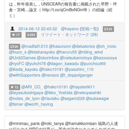
は，昨年発表し，UNSCEARの報告書に掲載された早野・坪
倉・宮崎…論文（ http://t.co/qCmBoNGmf8 ）の続編（続
く）
2014-06-12 22:43:32
@hayano
(
投稿一覧
)
24
リツイート・ネットワーク (29)
17
0.054
@madfall1213
@hasunomi
@dekatorice
@oh_moto
29
@huon_s
@kitaharayoko
@haruru55
@riding_wind
@Unit2Games
@okorinbos
@natsukamotoya
@kazooooya
@ryoFC
@yuhchi78
@dagon_kawadu
@punchout69
@ikeda_kayoko
@hako10191
@yasuhiro_110
@withSupporters
@neoaco
@t_doppelganger
@ARI_CO_
@hako10191
@hayate0611
12
@ieyasukoshigaya
@Ikko_Yoshida
@nekoyasshiki
@notes_de_lyon
@risutaku
@sagami228
@sukawagw
@tsmer
@worth_having
@minimau_paris @roki_tanya @hamakkomisan 福島の人達