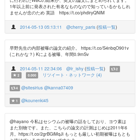
に行われたWBCの結果が、英文の論文にまとめられてます。
1年以上前に発表された有名なものなので知っているかもしれ
ませんが念のため 英語 https://t.co/phdiryQNIM
2014-05-13 05:13:11
@cherry_paris
(
投稿一覧
)
早野先生の内部被曝の論文の紹介。 https://t.co/S4nbqO901v
(これかな？) Kによる被曝、年間0.9mSv
2014-05-11 22:34:06
@lr_ishy
(
投稿一覧
)
2
リツイート・ネットワーク (4)
2
0.000
@sitesirius
@kanna07409
4
@kounenki45
1
@hayano 今私はセシウムの被曝の話をしており、ヨウ素は
また別物です。また、こちらの論文の計測はじめは2011年6
月。https://t.co/2grBGiMqJi もっとも厳しい初期被曝はもとも