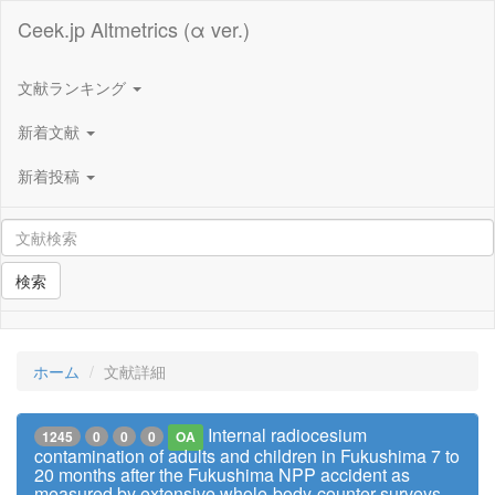
Ceek.jp Altmetrics (α ver.)
文献ランキング
新着文献
新着投稿
検索
ホーム
文献詳細
Internal radiocesium
1245
0
0
0
OA
contamination of adults and children in Fukushima 7 to
20 months after the Fukushima NPP accident as
measured by extensive whole-body-counter surveys