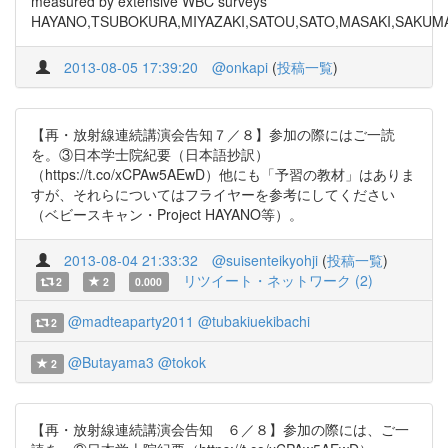
measured by extensive WBC surveys
HAYANO,TSUBOKURA,MIYAZAKI,SATOU,SATO,MASAKI,SAKUM
2013-08-05 17:39:20
@onkapi
(
投稿一覧
)
【再・放射線連続講演会告知７／８】参加の際にはご一読
を。③日本学士院紀要（日本語抄訳）
（https://t.co/xCPAw5AEwD）他にも「予習の教材」はありま
すが、それらについてはフライヤーを参考にしてください
（ベビースキャン・Project HAYANO等）。
2013-08-04 21:33:32
@suisenteikyohji
(
投稿一覧
)
リツイート・ネットワーク (2)
2
2
0.000
@madteaparty2011
@tubakiuekibachi
2
@Butayama3
@tokok
2
【再・放射線連続講演会告知 ６／８】参加の際には、ご一