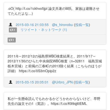
.oO( http://t.co/1ckhvo5jpl 論文共著のM氏、家族は避難させ
てたんだよな…)
2015-03-16 21:03:55
@s_hironobu
(
投稿一覧
)
リツイート・ネットワーク (1)
1
1
2011/6～2012/12の福島県WBC検査結果と、2011/9/17～
2012/11/30のひらた中央病院WBC検査（n=32811 福島茨城
栃木宮城）と前掲の三春町の2013除く結果（こちらのほうが
詳細） https://t.co/0S3mOpip2z
2015-03-15 20:05:01
@Urbro_JPN
(
投稿一覧
)
私が一生懸命読んでもわかるかどうかわからないけど、早野
先生の論文その1（英語）。https://t.co/K99qj6tEML