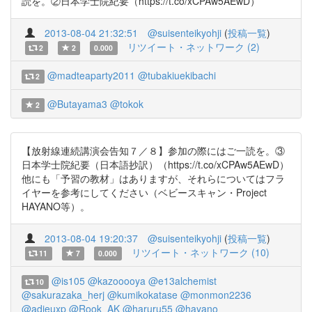
読を。②日本学士院紀要（https://t.co/xCPAw5AEwD）
2013-08-04 21:32:51
@suisenteikyohji
(
投稿一覧
)
リツイート・ネットワーク (2)
2
2
0.000
@madteaparty2011
@tubakiuekibachi
2
@Butayama3
@tokok
2
【放射線連続講演会告知７／８】参加の際にはご一読を。③
日本学士院紀要（日本語抄訳）（https://t.co/xCPAw5AEwD）
他にも「予習の教材」はありますが、それらについてはフラ
イヤーを参考にしてください（ベビースキャン・Project
HAYANO等）。
2013-08-04 19:20:37
@suisenteikyohji
(
投稿一覧
)
リツイート・ネットワーク (10)
11
7
0.000
@is105
@kazooooya
@e13alchemist
10
@sakurazaka_herj
@kumikokatase
@monmon2236
@adieuxp
@Rook_AK
@haruru55
@hayano