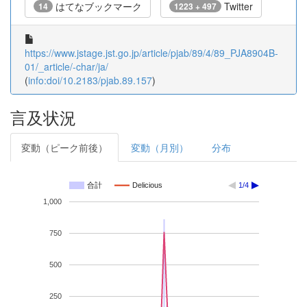
はてなブックマーク
Twitter
14
1223 + 497
https://www.jstage.jst.go.jp/article/pjab/89/4/89_PJA8904B-
01/_article/-char/ja/
(
info:doi/10.2183/pjab.89.157
)
言及状況
変動（ピーク前後）
変動（月別）
分布
合計
Delicious
1/4
1,000
750
500
250