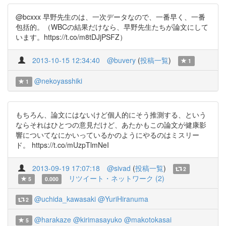
@bcxxx 早野先生のは、一次データなので、一番早く、一番
包括的。（WBCの結果だけなら、早野先生たちが論文にして
います。https://t.co/m8tDJjPSFZ）
2013-10-15 12:34:40
@buvery
(
投稿一覧
)
1
@nekoyasshiki
1
もちろん、論文にはないけど個人的にそう推測する、という
ならそれはひとつの意見だけど、あたかもこの論文が健康影
響についてなにかいっているかのようにやるのはミスリー
ド。 https://t.co/mUzpTlmNeI
2013-09-19 17:07:18
@sivad
(
投稿一覧
)
2
リツイート・ネットワーク (2)
5
0.000
@uchida_kawasaki
@YuriHiranuma
2
@harakaze
@kirimasayuko
@makotokasai
5