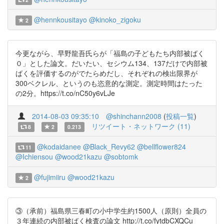
@hennkousitayo
@kinoko_zigoku
2
今更ながら、早野龍吾氏らが「福島の子どもたち内部被ばく
０」とした論文。だいたい、セシウム134、137だけで内部被
ばくを評価するのがでたらめだし、それぞれの検出限界が
300ベクレル、というのも恣意的な測定。測定時間はたった
の2分。https://t.co/nC50y6vLJe
2014-08-03 09:35:10
@shinchann2008
(
投稿一覧
)
リツイート・ネットワーク (11)
8
2
0.213
@kodaidanee
@Black_Revy62
@bellflower824
11
@Ichiensou
@wood21kazu
@sobtomk
@fujimiiru
@wood21kazu
2
③（承前）福島県三春町の小中学生約1500人（原則）全員の
３年連続の内部被ばく検査の論文 http://t.co/fytdbCXQCu