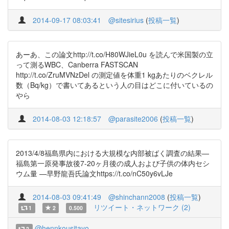
2014-09-17 08:03:41
@sitesirius
(
投稿一覧
)
あーあ、この論文http://t.co/H80WJieL0u を読んで米国製の立
って測るWBC、Canberra FASTSCAN
http://t.co/ZruMVNzDel の測定値を体重1 kgあたりのベクレル
数（Bq/kg）で書いてあるという人の目はどこに付いているの
やら
2014-08-03 12:18:57
@parasite2006
(
投稿一覧
)
2013/4/8福島県内における大規模な内部被ばく調査の結果—
福島第一原発事故後7-20ヶ月後の成人および子供の体内セシ
ウム量 —早野龍吾氏論文https://t.co/nC50y6vLJe
2014-08-03 09:41:49
@shinchann2008
(
投稿一覧
)
リツイート・ネットワーク (2)
1
2
0.500
@hennkousitayo
2