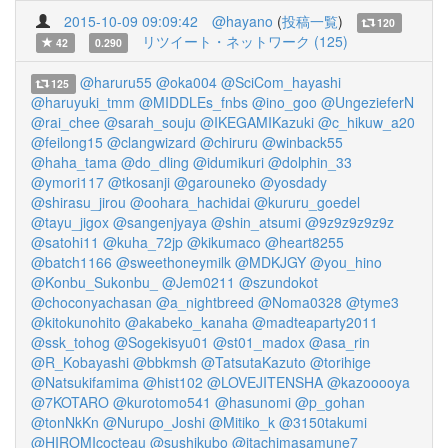
2015-10-09 09:09:42
@hayano
(
投稿一覧
)
120
リツイート・ネットワーク (125)
42
0.290
@haruru55
@oka004
@SciCom_hayashi
125
@haruyuki_tmm
@MIDDLEs_fnbs
@ino_goo
@UngezieferN
@rai_chee
@sarah_souju
@IKEGAMIKazuki
@c_hikuw_a20
@feilong15
@clangwizard
@chiruru
@winback55
@haha_tama
@do_dling
@idumikuri
@dolphin_33
@ymori117
@tkosanji
@garouneko
@yosdady
@shirasu_jirou
@oohara_hachidai
@kururu_goedel
@tayu_jigox
@sangenjyaya
@shin_atsumi
@9z9z9z9z9z
@satohi11
@kuha_72jp
@kikumaco
@heart8255
@batch1166
@sweethoneymilk
@MDKJGY
@you_hino
@Konbu_Sukonbu_
@Jem0211
@szundokot
@choconyachasan
@a_nightbreed
@Noma0328
@tyme3
@kitokunohito
@akabeko_kanaha
@madteaparty2011
@ssk_tohog
@Sogekisyu01
@st01_madox
@asa_rin
@R_Kobayashi
@bbkmsh
@TatsutaKazuto
@torihige
@Natsukifamima
@hist102
@LOVEJITENSHA
@kazooooya
@7KOTARO
@kurotomo541
@hasunomi
@p_gohan
@tonNkKn
@Nurupo_Joshi
@Mitiko_k
@3150takumi
@HIROMIcocteau
@sushikubo
@itachimasamune7