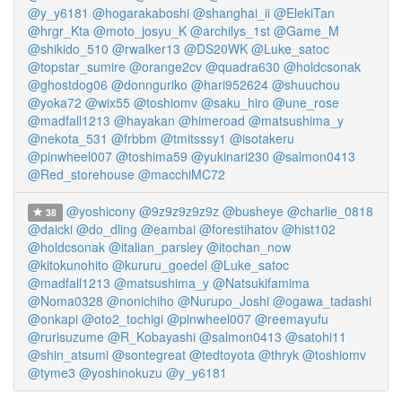
@y_y6181
@hogarakaboshi
@shanghai_ii
@ElekiTan
@hrgr_Kta
@moto_josyu_K
@archilys_1st
@Game_M
@shikido_510
@rwalker13
@DS20WK
@Luke_satoc
@topstar_sumire
@orange2cv
@quadra630
@holdcsonak
@ghostdog06
@donnguriko
@hari952624
@shuuchou
@yoka72
@wix55
@toshiomv
@saku_hiro
@une_rose
@madfall1213
@hayakan
@himeroad
@matsushima_y
@nekota_531
@frbbm
@tmitsssy1
@isotakeru
@pinwheel007
@toshima59
@yukinari230
@salmon0413
@Red_storehouse
@macchiMC72
@yoshicony
@9z9z9z9z9z
@busheye
@charlie_0818
38
@daicki
@do_dling
@eambai
@forestihatov
@hist102
@holdcsonak
@italian_parsley
@itochan_now
@kitokunohito
@kururu_goedel
@Luke_satoc
@madfall1213
@matsushima_y
@Natsukifamima
@Noma0328
@nonichiho
@Nurupo_Joshi
@ogawa_tadashi
@onkapi
@oto2_tochigi
@pinwheel007
@reemayufu
@rurisuzume
@R_Kobayashi
@salmon0413
@satohi11
@shin_atsumi
@sontegreat
@tedtoyota
@thryk
@toshiomv
@tyme3
@yoshinokuzu
@y_y6181