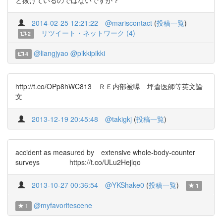
と抜けているのではないですか？
2014-02-25 12:21:22
@mariscontact
(
投稿一覧
)
リツイート・ネットワーク (4)
2
@liangjyao
@pikkipikki
4
http://t.co/OPp8hWC813 ＲＥ内部被曝 坪倉医師等英文論
文
2013-12-19 20:45:48
@takigkj
(
投稿一覧
)
accident as measured by extensive whole-body-counter
surveys https://t.co/ULu2Hejlqo
2013-10-27 00:36:54
@YKShake0
(
投稿一覧
)
1
@myfavoritescene
1