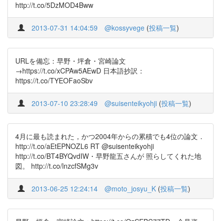
http://t.co/5DzMOD4Bww
2013-07-31 14:04:59
@kossyvege
(
投稿一覧
)
URLを備忘：早野・坪倉・宮崎論文
→https://t.co/xCPAw5AEwD 日本語抄訳：
https://t.co/TYEOFaoSbv
2013-07-10 23:28:49
@suisenteikyohji
(
投稿一覧
)
4月に最も読まれた，かつ2004年からの累積でも4位の論文．
http://t.co/aEtEPNOZL6 RT @suisenteikyohji
http://t.co/BT4BYQvdIW・早野龍五さんが 照らしてくれた地
図。 http://t.co/lnzcfSMg3v
2013-06-25 12:24:14
@moto_josyu_K
(
投稿一覧
)