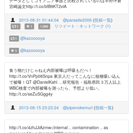
データとしてゴイアニア事故と比較されているのは早野坪倉
宮崎論文http://t.co/bfB9KT2viA
2013-08-31 01:44:04
@parasite2006
(
投稿一覧
)
リツイート・ネットワーク (1)
1
1
1.000
@kazooooya
1
@kazooooya
1
食う物だけじゃねえ内部被曝は呼吸もだべ！
http://t.co/VnPp08Snpa 東京人だってこんなに核種吸い込ん
で被曝！QT @DanielKahl …研究報告・福島県民３万人以上
WBC検査で内部被曝を測ったら、予想より低い。
http://t.co/seZuSGgg4y
2013-08-15 23:23:24
@pipenokemuri
(
投稿一覧
)
http://t.co/4zhJJiAzmw<Internal .. contamination .. as