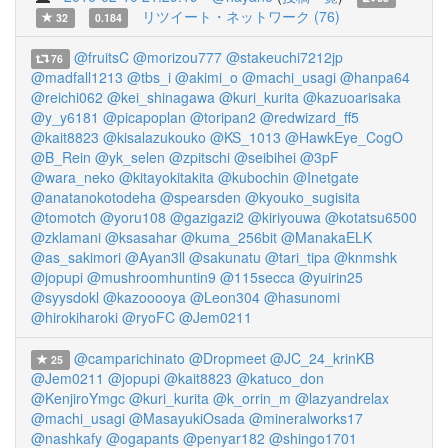
リツイート・ネットワーク (76)
32
0.184
@fruitsC
@morizou777
@stakeuchi7212jp
76
@madfall1213
@tbs_i
@akimi_o
@machi_usagi
@hanpa64
@reichi062
@kei_shinagawa
@kuri_kurita
@kazuoarisaka
@y_y6181
@picapoplan
@toripan2
@redwizard_ff5
@kait8823
@kisalazukouko
@KS_1013
@HawkEye_CogO
@B_Rein
@yk_selen
@zpitschi
@seibihei
@3pF
@wara_neko
@kitayokitakita
@kubochin
@Inetgate
@anatanokotodeha
@spearsden
@kyouko_sugisita
@tomotch
@yoru108
@gazigazi2
@kiriyouwa
@kotatsu6500
@zklamani
@ksasahar
@kuma_256bit
@ManakaELK
@as_sakimori
@Ayan3ll
@sakunatu
@tari_tipa
@knmshk
@jopupi
@mushroomhuntin9
@115secca
@yuirin25
@syysdokl
@kazooooya
@Leon304
@hasunomi
@hirokiharoki
@ryoFC
@Jem0211
@camparichinato
@Dropmeet
@JC_24_krinKB
25
@Jem0211
@jopupi
@kait8823
@katuco_don
@KenjiroYmgc
@kuri_kurita
@k_orrin_m
@lazyandrelax
@machi_usagi
@MasayukiOsada
@mineralworks17
@nashkafy
@ogapants
@penyar182
@shingo1701