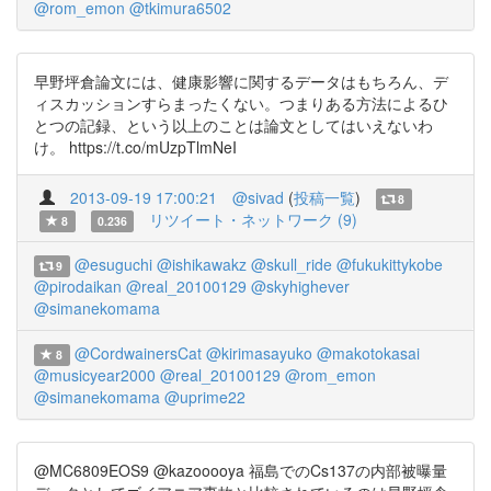
@rom_emon
@tkimura6502
早野坪倉論文には、健康影響に関するデータはもちろん、デ
ィスカッションすらまったくない。つまりある方法によるひ
とつの記録、という以上のことは論文としてはいえないわ
け。 https://t.co/mUzpTlmNeI
2013-09-19 17:00:21
@sivad
(
投稿一覧
)
8
リツイート・ネットワーク (9)
8
0.236
@esuguchi
@ishikawakz
@skull_ride
@fukukittykobe
9
@pirodaikan
@real_20100129
@skyhighever
@simanekomama
@CordwainersCat
@kirimasayuko
@makotokasai
8
@musicyear2000
@real_20100129
@rom_emon
@simanekomama
@uprime22
@MC6809EOS9 @kazooooya 福島でのCs137の内部被曝量