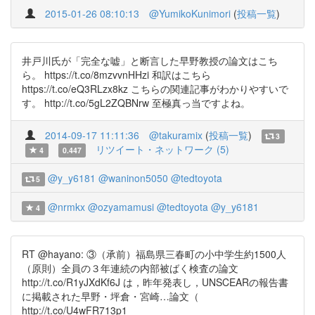
2015-01-26 08:10:13
@YumikoKunimori
(
投稿一覧
)
井戸川氏が「完全な嘘」と断言した早野教授の論文はこち
ら。 https://t.co/8mzvvnHHzi 和訳はこちら
https://t.co/eQ3RLzx8kz こちらの関連記事がわかりやすいで
す。 http://t.co/5gL2ZQBNrw 至極真っ当ですよね。
2014-09-17 11:11:36
@takuramix
(
投稿一覧
)
3
リツイート・ネットワーク (5)
4
0.447
@y_y6181
@waninon5050
@tedtoyota
5
@nrmkx
@ozyamamusi
@tedtoyota
@y_y6181
4
RT @hayano: ③（承前）福島県三春町の小中学生約1500人
（原則）全員の３年連続の内部被ばく検査の論文
http://t.co/R1yJXdKf6J は，昨年発表し，UNSCEARの報告書
に掲載された早野・坪倉・宮崎…論文（
http://t.co/U4wFR713p1