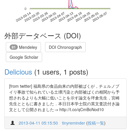
*
*
0
2013-05-01
2013-03-14
2013-04-01
2013-04-19
2013-05-07
2013-03-20
2013-04-07
2013-04-25
2013-03-26
2013-04-13
外部データベース (DOI)
Mendeley
DOI Chronograph
81
Google Scholar
Delicious
(1 users, 1 posts)
[from twitter] 福島県の食品由来の内部被ばくが，チェルノブ
イリ事故で知られている土壌汚染と内部被ばくの相関から予
想されるよりも大幅に低いことを示す論文を坪倉先生，宮崎
先生とともに書きました．本日日本学士院の英文査読付き論
文として公開されました→ http://t.co/qCmBoNod10
2013-04-11 05:15:50
tinyreminder
(
投稿一覧
)