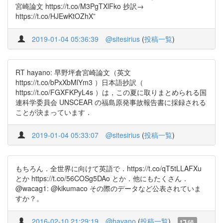
宮崎論文 https://t.co/M3PgTXlFko 抄訳→
https://t.co/HJEwKtOZhX”
2019-01-04 05:36:39
@sitesirius
(
投稿一覧
)
RT hayano: 早野坪倉宮崎論文（英文
https://t.co/bPxXbMlYm3 ）日本語抄訳（
https://t.co/FGXFKPyL4s ）は，この夏に取りまとめられる国
連科学委員会 UNSCEAR の福島原発事故報告書に採録される
ことが決まっています．
2019-01-04 05:33:07
@sitesirius
(
投稿一覧
)
もちろん．全世界に向けて英語で．https://t.co/qT5tLLAFXu
とか https://t.co/56COSg5DAo とか．他にもたくさん．
@wacag1: @kikumaco その際のデータなど公表されていま
すか？。
2016-02-10 21:29:19
@hayano
(
投稿一覧
)
68