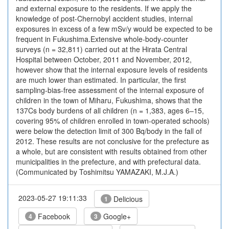
and external exposure to the residents. If we apply the
knowledge of post-Chernobyl accident studies, internal
exposures in excess of a few mSv/y would be expected to be
frequent in Fukushima.Extensive whole-body-counter
surveys (n = 32,811) carried out at the Hirata Central
Hospital between October, 2011 and November, 2012,
however show that the internal exposure levels of residents
are much lower than estimated. In particular, the first
sampling-bias-free assessment of the internal exposure of
children in the town of Miharu, Fukushima, shows that the
137Cs body burdens of all children (n = 1,383, ages 6–15,
covering 95% of children enrolled in town-operated schools)
were below the detection limit of 300 Bq/body in the fall of
2012. These results are not conclusive for the prefecture as
a whole, but are consistent with results obtained from other
municipalities in the prefecture, and with prefectural data.
(Communicated by Toshimitsu YAMAZAKI, M.J.A.)
2023-05-27 19:11:33
Delicious
1
Facebook
Google+
4
3