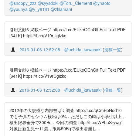
@snoopy_zzz
@syysdokl
@Toru_Clementi
@ynaoto
@yuunya
@y_y6181
@zklamani
引用文献6 掲載ページ https://t.co/EUkeOChGif Full Text PDF
[641K] https://t.co/V19rUgizkq
2016-01-06 12:52:08
@uchida_kawasaki
(
投稿一覧
)
引用文献6 掲載ページ https://t.co/EUkeOChGif Full Text PDF
[641K] https://t.co/V19rUgizkq
2016-01-06 12:52:08
@uchida_kawasaki
(
投稿一覧
)
2012年の大規模な内部被ばく調査 http://t.co/qCmBoNod10
でも子供のセシウム検出は0%．ただしこの時は小学生以上，
検出限界全身で300Bq．今回の調査 http://t.co/WPhuSrywg1
対象は新生児〜11歳，限界50Bqで検出者無し．