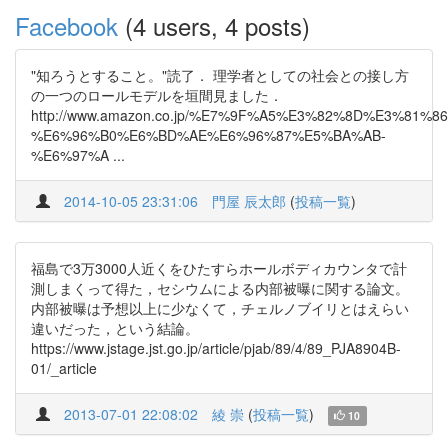
Facebook
(4 users, 4 posts)
"知ろうとすること。"読了． 理学者としての社会との接し方
の一つのロールモデルを垣間見ました．
http://www.amazon.co.jp/%E7%9F%A5%E3%82%8D%E3%8
%E6%96%B0%E6%BD%AE%E6%96%87%E5%BA%AB-
%E6%97%A ...
2014-10-05 23:31:06
門屋 辰太郎
(
投稿一覧
)
福島で3万3000人近くをひたすらホールボディカウンタで計
測しまくって得た，セシウムによる内部被曝に関する論文。
内部被曝は予想以上に少なくて，チェルノブイリとはえらい
違いだった，という結論。
https://www.jstage.jst.go.jp/article/pjab/89/4/89_PJA8904B-
01/_article
2013-07-01 22:08:02
綾 崇
(
投稿一覧
)
10