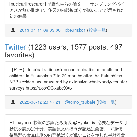
[nuclear][research] 早野先生らの論文 サンプリングバイ
アスが無い測定で、住民の内部被ばくが低いことが示された
初の結果
2013-04-11 06:03:00
id:eurisko1
(
投稿一覧
)
Twitter
(1223 users, 1577 posts, 497
favorites)
【PDF】 Internal radiocesium contamination of adults and
children in Fukushima 7 to 20 months after the Fukushima
NPP accident as measured by extensive whole-body-counter
surveys https://t.co/QClxabeXA6
2022-06-12 23:47:21
@tomo_tsubaki
(
投稿一覧
)
RT hayano: 抄訳の抄訳たる所以 @Ryoko_is: 必要なデータは
抄訳を読めば十分。英語原文のほうが記述は厳密。→“@僕:
福島県の食品由来の内部被ばくが低いことを示した早野坪倉