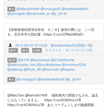
@debuchintwitt
@mmsuga33
@tubakiuekibachi
6
@yamagain
@yukinosita_so
@y_y6181
【放射線連続講演会告知 ６／８】参加の際には、ご一読
を。②日本学士院紀要（https://t.co/xCPAw5AEwD）
2013-08-04 19:19:25
@suisenteikyohji
(
投稿一覧
)
リツイート・ネットワーク (10)
11
4
0.000
@is105
@kazooooya
@e13alchemist
10
@sakurazaka_herj
@kumikokatase
@monmon2236
@adieuxp
@Rook_AK
@haruru55
@hayano
@mmsuga33
@tubakiuekibachi
@y_y6181
3
@AtsuTam @kanna07409 福島県内で調査がなされ、論文
にもなっていますよ。 https://t.co/6OA05vLs7B
https://t.co/6OA05vLs7B あとコープふくしまの陰膳調査