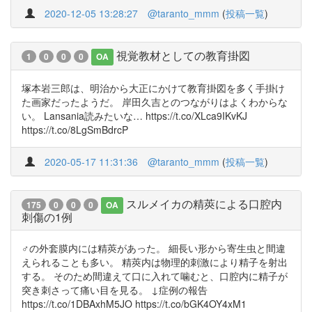
2020-12-05 13:28:27
@taranto_mmm
(
投稿一覧
)
視覚教材としての教育掛図
1
0
0
0
OA
塚本岩三郎は、明治から大正にかけて教育掛図を多く手掛け
た画家だったようだ。 岸田久吉とのつながりはよくわからな
い。 Lansania読みたいな… https://t.co/XLca9IKvKJ
https://t.co/8LgSmBdrcP
2020-05-17 11:31:36
@taranto_mmm
(
投稿一覧
)
スルメイカの精莢による口腔内
175
0
0
0
OA
刺傷の1例
♂の外套膜内には精莢があった。 細長い形から寄生虫と間違
えられることも多い。 精莢内は物理的刺激により精子を射出
する。 そのため間違えて口に入れて噛むと、口腔内に精子が
突き刺さって痛い目を見る。 ↓症例の報告
https://t.co/1DBAxhM5JO https://t.co/bGK4OY4xM1