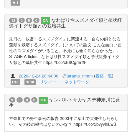
1
なわばり性スズメダイ類と糸状紅
12
0
0
0
OA
藻イトグサ類との栽培共生
先日の「牧畜するスズメダイ」に関連する「自らの餌となる
藻類を栽培するスズメダイ」についての論文 こんな面白い習
性のスズメダイがいること、不覚にも全く知らなかった。 J-
STAGE Articles - なわばり性スズメダイ類と糸状紅藻イトグ
サ類との栽培共生 https://t.co/xE8Cgrhr2F
2020-12-24 20:44:00
@taranto_mmm
(
投稿一覧
)
リツイート・ネットワーク
6
10
ヤンバルトサカヤスデ神奈川に発
9
0
0
0
OA
生
神奈川での発生事例の報告 2003年に葉山で大発生したらし
い。 その後の報告はないのかな？ https://t.co/5bvyvhiLwB