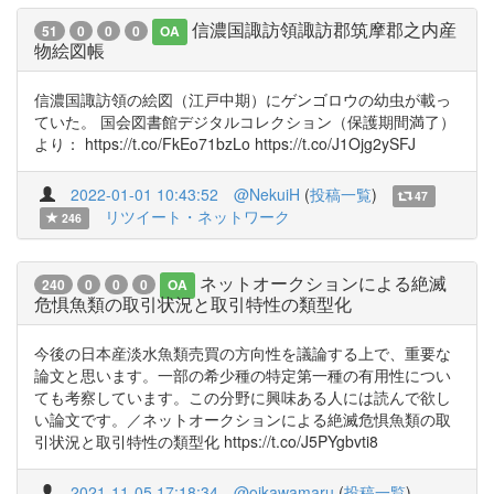
信濃国諏訪領諏訪郡筑摩郡之内産
51
0
0
0
OA
物絵図帳
信濃国諏訪領の絵図（江戸中期）にゲンゴロウの幼虫が載っ
ていた。 国会図書館デジタルコレクション（保護期間満了）
より： https://t.co/FkEo71bzLo https://t.co/J1Ojg2ySFJ
2022-01-01 10:43:52
@NekuiH
(
投稿一覧
)
47
リツイート・ネットワーク
246
ネットオークションによる絶滅
240
0
0
0
OA
危惧魚類の取引状況と取引特性の類型化
今後の日本産淡水魚類売買の方向性を議論する上で、重要な
論文と思います。一部の希少種の特定第一種の有用性につい
ても考察しています。この分野に興味ある人には読んで欲し
い論文です。／ネットオークションによる絶滅危惧魚類の取
引状況と取引特性の類型化 https://t.co/J5PYgbvti8
2021-11-05 17:18:34
@oikawamaru
(
投稿一覧
)