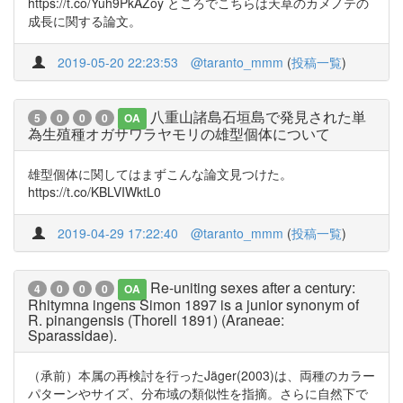
https://t.co/Yuh9PkAZoy ところでこちらは天草のカメノテの
成長に関する論文。
2019-05-20 22:23:53
@taranto_mmm
(
投稿一覧
)
八重山諸島石垣島で発見された単
5
0
0
0
OA
為生殖種オガサワラヤモリの雄型個体について
雄型個体に関してはまずこんな論文見つけた。
https://t.co/KBLVIWktL0
2019-04-29 17:22:40
@taranto_mmm
(
投稿一覧
)
Re-uniting sexes after a century:
4
0
0
0
OA
Rhitymna ingens Simon 1897 is a junior synonym of
R. pinangensis (Thorell 1891) (Araneae:
Sparassidae).
（承前）本属の再検討を行ったJäger(2003)は、両種のカラー
パターンやサイズ、分布域の類似性を指摘。さらに自然下で