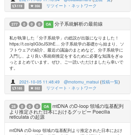
リツイート・ネットワーク
119
356
分子系統解析の最前線
277
0
0
0
OA
私が執筆した「分子系統学」の総説が出版になりました！
https://t.co/q0G3cJS3hE… 分子系統学の基礎から始まり、ソ
フトウェアの紹介、最近の議論のまとめなど、分子系統学に
入門し、より良い系統樹推定をするために必要な知識をぎゅ
っとまとめています。ぜひ、ご一読いただけましたら幸いで
す。
2021-10-05 11:48:49
@motomu_matsui
(
投稿一覧
)
リツイート・ネットワーク
185
552
mtDNA のD-loop 領域の塩基配列
28
0
0
0
OA
より推定された日本におけるグッピー Poecilia
reticulata の起源
mtDNA のD-loop 領域の塩基配列より推定された日本におけ