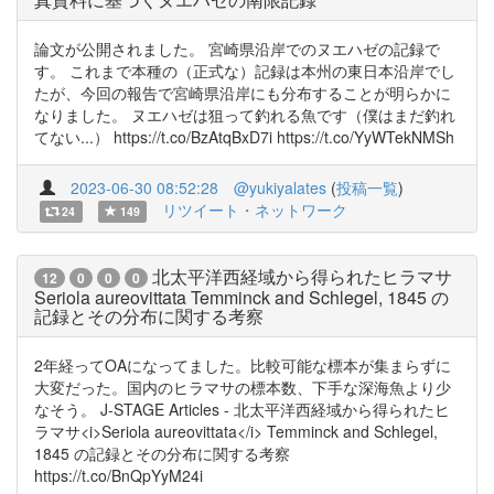
論文が公開されました。 宮崎県沿岸でのヌエハゼの記録で
す。 これまで本種の（正式な）記録は本州の東日本沿岸でし
たが、今回の報告で宮崎県沿岸にも分布することが明らかに
なりました。 ヌエハゼは狙って釣れる魚です（僕はまだ釣れ
てない...） https://t.co/BzAtqBxD7i https://t.co/YyWTekNMSh
2023-06-30 08:52:28
@yukiyalates
(
投稿一覧
)
リツイート・ネットワーク
24
149
北太平洋西経域から得られたヒラマサ
12
0
0
0
Seriola aureovittata Temminck and Schlegel, 1845 の
記録とその分布に関する考察
2年経ってOAになってました。比較可能な標本が集まらずに
大変だった。国内のヒラマサの標本数、下手な深海魚より少
なそう。 J-STAGE Articles - 北太平洋西経域から得られたヒ
ラマサ<i>Seriola aureovittata</i> Temminck and Schlegel,
1845 の記録とその分布に関する考察
https://t.co/BnQpYyM24i