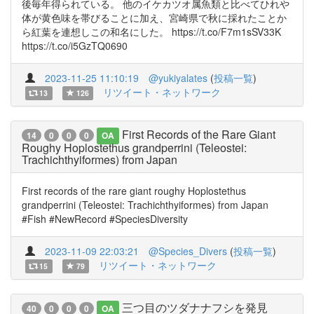
後毎年得られている。 他のイケカツオ属魚類と比べてひれや
体が黄色味を帯びることに加え、宮崎県で秋に採れたことか
ら紅葉を連想しこの和名にした。 https://t.co/F7m1sSV33K
https://t.co/i5GzTQ0690
2023-11-25 11:10:19
@yukiyalates
(
投稿一覧
)
リツイート・ネットワーク
13
126
First Records of the Rare Giant
14
0
0
0
OA
Roughy Hoplostethus grandperrini (Teleostei:
Trachichthyiformes) from Japan
First records of the rare giant roughy Hoplostethus
grandperrini (Teleostei: Trachichthyiformes) from Japan
#Fish #NewRecord #SpeciesDiversity
2023-11-09 22:03:21
@Species_Divers
(
投稿一覧
)
リツイート・ネットワーク
15
79
三つ目のツダナナフシを発見
40
0
0
0
OA