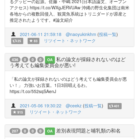
るグッピーの起源。佐藤・中嶋 2021(日本語論文、オープン
アクセス) https://t.co/WXgJERVUAw 沖縄の野生化集団は南米
各地からの複数回侵入、観賞魚系統はトリニダードが原産と
推定されたようです。#論文紹介
2021-06-11 21:59:18
@naoyukinkhm
(
投稿一覧
)
リツイート・ネットワーク
25
83
私の論文が採録されないのはど
436
0
0
0
OA
う考えても編集委員会が悪い!
「私の論文が採録されないのはどう考えても編集委員会が悪
い！」 力強いお言葉。1日3回唱えるわ。
https://t.co/552sqSAenJ
2021-05-06 19:30:22
@ceekz
(
投稿一覧
)
401
リツイート・ネットワーク
915
差別表現問題と哺乳類の和名
207
0
0
0
OA