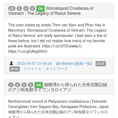
Stomatopod Crustacea of
22
0
0
0
OA
Vietnam : The Legacy of Raoul Serene
The color plates by artists Trinh van Nam and Phan Hay in
Manning's 'Stomatopod Crustacea of Vietnam: The Legacy
of Raoul Serene' are really spectacular. I had seen a few of
these before, but I did not realize how many of my favorite
pods are illustrated. https://t.co/3YZUswkp1j
https://t.co/gGA4g5thCr
2022-09-07 21:06:30
@mikebok
(
投稿一覧
)
20
リツイート・ネットワーク
58
相模湾から得られた分布北限記録
7
0
0
0
OA
のアジ科魚類タイワンヨロイアジ
Northernmost record of Platycaranx malabaricus (Teleostei:
Carangidae) from Sagami Bay, Kanagawa Prefecture, Japan
相模湾から得られた分布北限記録のアジ科魚類タイワンヨロ
イアジ