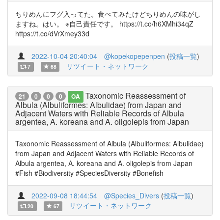
ちりめんにフグ入ってた。食べてみたけどちりめんの味がし
ますね。はい。 ※自己責任です。 https://t.co/h6XMhi34qZ
https://t.co/dVrXmey33d
2022-10-04 20:40:04
@kopekopepenpen
(
投稿一覧
)
リツイート・ネットワーク
7
68
Taxonomic Reassessment of
21
0
0
0
OA
Albula (Albuliformes: Albulidae) from Japan and
Adjacent Waters with Reliable Records of Albula
argentea, A. koreana and A. oligolepis from Japan
Taxonomic Reassessment of Albula (Albuliformes: Albulidae)
from Japan and Adjacent Waters with Reliable Records of
Albula argentea, A. koreana and A. oligolepis from Japan
#Fish #Biodiversity #SpeciesDiversity #Bonefish
2022-09-08 18:44:54
@Species_Divers
(
投稿一覧
)
リツイート・ネットワーク
20
67