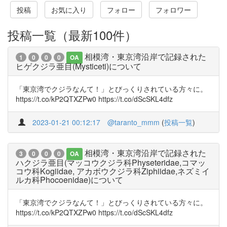
投稿
お気に入り
フォロー
フォロワー
投稿一覧（最新100件）
相模湾・東京湾沿岸で記録された
1
0
0
0
OA
ヒゲクジラ亜目(Mysticeti)について
「東京湾でクジラなんて！」とびっくりされている方々に。
https://t.co/kP2QTXZPw0 https://t.co/dScSKL4dfz
2023-01-21 00:12:17
@taranto_mmm
(
投稿一覧
)
相模湾・東京湾沿岸で記録された
3
0
0
0
OA
ハクジラ亜目(マッコウクジラ科Physeteridae,コマッ
コウ科Kogiidae, アカボウクジラ科Ziphiidae,ネズミイ
ルカ科Phocoenidae)について
「東京湾でクジラなんて！」とびっくりされている方々に。
https://t.co/kP2QTXZPw0 https://t.co/dScSKL4dfz