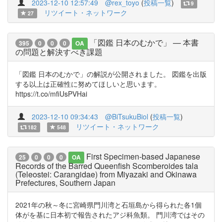
2023-12-10 12:57:49
@rex_toyo
(
投稿一覧
)
9
リツイート・ネットワーク
27
「図鑑 日本のむかで」 — 本書
395
0
0
0
OA
の問題と解決すべき課題
「図鑑 日本のむかで」の解説が公開されました。 図鑑を出版
する以上は正確性に努めてほしいと思います。
https://t.co/mfiUsPVHai
2023-12-10 09:34:43
@BiTsukuBiol
(
投稿一覧
)
リツイート・ネットワーク
182
548
First Specimen-based Japanese
25
0
0
0
OA
Records of the Barred Queenfish Scomberoides tala
(Teleostei: Carangidae) from Miyazaki and Okinawa
Prefectures, Southern Japan
2021年の秋～冬に宮崎県門川湾と石垣島から得られた各1個
体がを基に日本初で報告されたアジ科魚類。 門川湾ではその