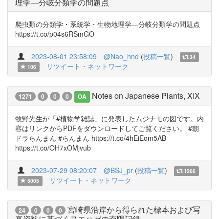
理学―分岐分類学の問題点
爬虫類の分類学・系統学・生物地理学―分岐分類学の問題点
https://t.co/p04s6RSmGO
2023-08-01 23:58:09
@Nao_hnd
(
投稿一覧
)
34
リツイート・ネットワーク
106
Notes on Japanese Plants, XIX
1271
0
0
0
OA
牧野先生が「#植物学雑誌」に発表したムジナモの図です。内
容はリンクからPDFをダウンロードしてご覧ください。 #朝
ドラらんまん #らんまん https://t.co/4hEiEom5AB
https://t.co/OH7xOMjvub
2023-07-29 08:20:07
@BSJ_pr
(
投稿一覧
)
1266
リツイート・ネットワーク
5005
宮崎県沿岸から得られた標本および写
24
0
0
0
真資料に基づくヌエハゼの南限記録