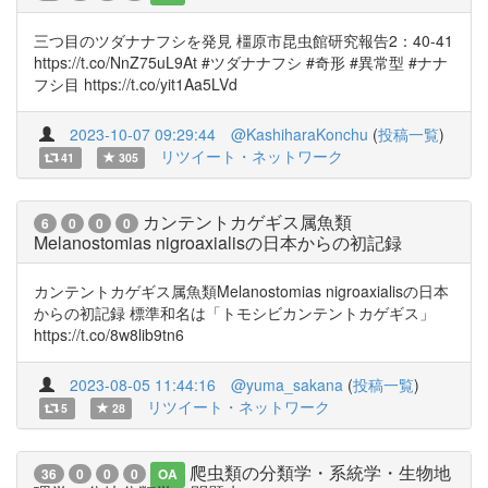
三つ目のツダナナフシを発見 橿原市昆虫館研究報告2：40-41
https://t.co/NnZ75uL9At #ツダナナフシ #奇形 #異常型 #ナナ
フシ目 https://t.co/yit1Aa5LVd
2023-10-07 09:29:44
@KashiharaKonchu
(
投稿一覧
)
リツイート・ネットワーク
41
305
カンテントカゲギス属魚類
6
0
0
0
Melanostomias nigroaxialisの日本からの初記録
カンテントカゲギス属魚類Melanostomias nigroaxialisの日本
からの初記録 標準和名は「トモシビカンテントカゲギス」
https://t.co/8w8lib9tn6
2023-08-05 11:44:16
@yuma_sakana
(
投稿一覧
)
リツイート・ネットワーク
5
28
爬虫類の分類学・系統学・生物地
36
0
0
0
OA