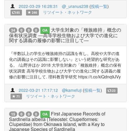
2022-03-29 16:28:31
@_uranus238
(
投稿一覧
)
リツイート・ネットワーク
85
246
大学生対象の「種族維持」概念の
34
0
0
0
OA
保有状況調査 ―高等学校生物および大学での進化に
関する講義の履修の影響に注目して―
『半数以上の学生が種族維持の認識を有し、高校や大学の進
化の講義はその認識に影響しない』という絶望的な研究があ
る。 /山野井ほか 2018 大学生対象の「種族維持」概念の保有
状況調査 高等学校生物および大学での進化に関する講義の履
修の影響に注目して. 理科教育学研究 https://t.co/kiQdnq9JVy
2022-03-21 17:17:12
@kamefuji
(
投稿一覧
)
23
リツイート・ネットワーク
71
First Japanese Records of
15
0
0
0
OA
Sardinella albella (Teleostei: Clupeiformes:
Clupeidae) from Okinawa Island, with a Key to
Japanese Species of Sardinella