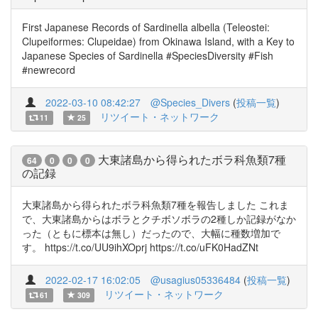
First Japanese Records of Sardinella albella (Teleostei:
Clupeiformes: Clupeidae) from Okinawa Island, with a Key to
Japanese Species of Sardinella #SpeciesDiversity #Fish
#newrecord
2022-03-10 08:42:27
@Species_Divers
(
投稿一覧
)
リツイート・ネットワーク
11
25
大東諸島から得られたボラ科魚類7種
64
0
0
0
の記録
大東諸島から得られたボラ科魚類7種を報告しました これま
で、大東諸島からはボラとクチボソボラの2種しか記録がなか
った（ともに標本は無し）だったので、大幅に種数増加で
す。 https://t.co/UU9ihXOprj https://t.co/uFK0HadZNt
2022-02-17 16:02:05
@usagius05336484
(
投稿一覧
)
リツイート・ネットワーク
61
309