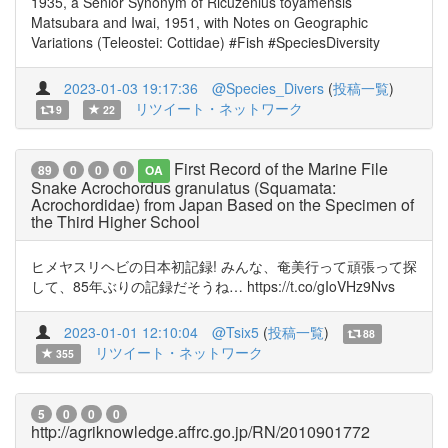
1935, a Senior Synonym of Ricuzenius toyamensis
Matsubara and Iwai, 1951, with Notes on Geographic
Variations (Teleostei: Cottidae) #Fish #SpeciesDiversity
2023-01-03 19:17:36
@Species_Divers
(
投稿一覧
)
リツイート・ネットワーク
9
22
First Record of the Marine File
89
0
0
0
OA
Snake Acrochordus granulatus (Squamata:
Acrochordidae) from Japan Based on the Specimen of
the Third Higher School
ヒメヤスリヘビの日本初記録! みんな、奄美行って頑張って探
して、85年ぶりの記録だそうね… https://t.co/gIoVHz9Nvs
2023-01-01 12:10:04
@Tsix5
(
投稿一覧
)
88
リツイート・ネットワーク
355
5
0
0
0
http://agriknowledge.affrc.go.jp/RN/2010901772