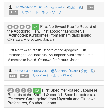
2023-04-30 21:01:46
@taxafish
(
投稿一覧
)
4
リツイート・ネットワーク
13
First Northwest Pacific Record of
8
0
0
0
OA
the Apogonid Fish, Pristiapogon taeniopterus
(Actinopteri: Kurtiformes) from Minamidaito Island,
Okinawa Prefecture, Japan
First Northwest Pacific Record of the Apogonid Fish,
Pristiapogon taeniopterus (Actinopteri: Kurtiformes) from
Minamidaito Island, Okinawa Prefecture, Japan
2023-04-27 09:36:00
@Species_Divers
(
投稿一覧
)
リツイート・ネットワーク
8
29
First Specimen-based Japanese
25
0
0
0
OA
Records of the Barred Queenfish Scomberoides tala
(Teleostei: Carangidae) from Miyazaki and Okinawa
Prefectures, Southern Japan