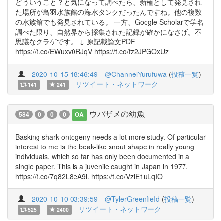
どういうこと？と気になって調べたら、新種として発見され
た場所が鳥羽水族館の海水タンクだったんですね。他の複数
の水族館でも発見されている。 一方、Google Scholarで学名
調べた限り、自然界から採集された記録が確かになさげ。不
思議なクラゲです。 ↓ 原記載論文PDF
https://t.co/EWuxv0RJqV https://t.co/fz2JPGOxUz
2020-10-15 18:46:49
@ChannelYurufuwa
(
投稿一覧
)
リツイート・ネットワーク
141
241
ウバザメの幼魚
584
0
0
0
OA
Basking shark ontogeny needs a lot more study. Of particular
interest to me is the beak-like snout shape in really young
individuals, which so far has only been documented in a
single paper. This is a juvenile caught in Japan in 1977.
https://t.co/7q82L8eA9l. https://t.co/VziE1uLqIO
2020-10-10 03:39:59
@TylerGreenfieId
(
投稿一覧
)
リツイート・ネットワーク
525
2400