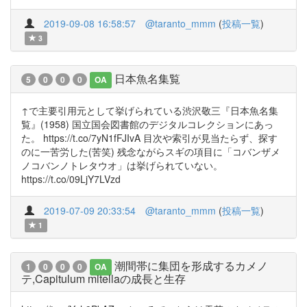
2019-09-08 16:58:57
@taranto_mmm
(
投稿一覧
)
3
日本魚名集覧
5
0
0
0
OA
↑で主要引用元として挙げられている渋沢敬三『日本魚名集
覧』(1958) 国立国会図書館のデジタルコレクションにあっ
た。 https://t.co/7yN1fFJIvA 目次や索引が見当たらず、探す
のに一苦労した(苦笑) 残念ながらスギの項目に「コバンザメ
ノコバンノトレタウオ」は挙げられていない。
https://t.co/09LjY7LVzd
2019-07-09 20:33:54
@taranto_mmm
(
投稿一覧
)
1
潮間帯に集団を形成するカメノ
1
0
0
0
OA
テ,Capitulum mitellaの成長と生存