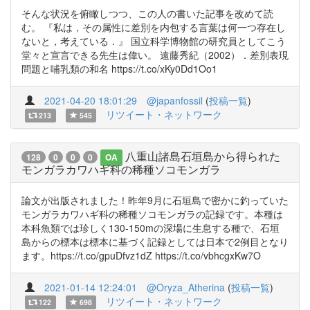
そんな状況を俯瞰しつつ、この人の書いた記事を改めて読
む。 『私は，その属性に差別を内包する言葉は何一つ存在し
ないと，考えている．』 国立科学博物館の研究員としてこう
堂々と宣言できる先生は偉い。 遠藤秀紀（2002）．差別表現
問題と哺乳類の和名 https://t.co/xKy0Dd1Oo1
2021-04-20 18:01:29
@japanfossil
(
投稿一覧
)
リツイート・ネットワーク
213
545
八重山諸島石垣島から得られた
128
0
0
0
OA
モンガラカワハギ科の稀種ソコモンガラ
論文が出版されました！昨年9月に石垣島で密かに釣っていた
モンガラカワハギ科の稀種ソコモンガラの記録です。本種は
本科魚類では珍しく130-150mの深場に生息する種で、石垣
島からの標本は標本に基づく記録としては日本で2例目となり
ます。https://t.co/gpuDfvz1dZ https://t.co/vbhcgxKw7O
2021-01-14 12:24:01
@Oryza_Atherina
(
投稿一覧
)
リツイート・ネットワーク
122
698