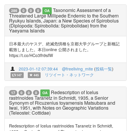
Taxonomic Assessment of a
286
0
0
0
OA
Threatened Large Millipede Endemic to the Southern
Ryukyu Islands, Japan: a New Species of Spirobolus
(Diplopoda: Spirobolida: Spirobolidae) from the
Yaeyama Islands
日本最大のヤスデ、絶滅危惧種を京都大学グループと新種記
載致しました。本日online 公開されました。
https://t.co/HCo3fh9sfW
2023-01-12 07:39:44
@freeliving_mite
(
投稿一覧
)
リツイート・ネットワーク
147
445
Redescription of Icelus
17
0
0
0
OA
rastrinoides Taranetz in Schmidt, 1935, a Senior
Synonym of Ricuzenius toyamensis Matsubara and
Iwai, 1951, with Notes on Geographic Variations
(Teleostei: Cottidae)
Redescription of Icelus rastrinoides Taranetz in Schmidt,