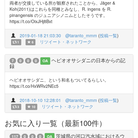
両者が交接している所が観察されたことから、Jäger &
Koh(2011)はこれらを同種とみなし、R. ingens を R.
pinangensis のジュニアシノニムとしたそうです。
https://t.co/OixJHj8Bxt
2019-01-18 21:03:30
@taranto_mmm
(
投稿一覧
)
リツイート・ネットワーク
1
6
ヘビオオサシダニの日本からの記
7
0
0
0
OA
録
ヘビオオサシダニ、という和名もついてるらしい。
https://t.co/HxWRv2NEc5
2018-10-10 12:28:01
@taranto_mmm
(
投稿一覧
)
リツイート・ネットワーク
3
10
お気に入り一覧（最新100件）
茨城県の河口汽水域におけるウ
117
0
0
0
OA