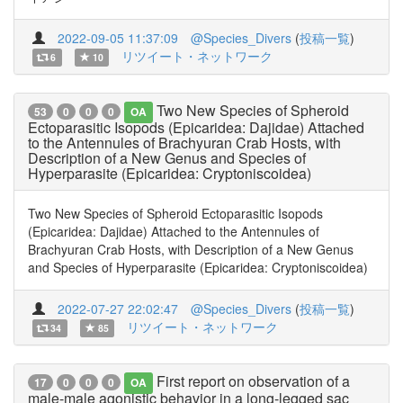
2022-09-05 11:37:09
@Species_Divers
(
投稿一覧
)
リツイート・ネットワーク
6
10
Two New Species of Spheroid
53
0
0
0
OA
Ectoparasitic Isopods (Epicaridea: Dajidae) Attached
to the Antennules of Brachyuran Crab Hosts, with
Description of a New Genus and Species of
Hyperparasite (Epicaridea: Cryptoniscoidea)
Two New Species of Spheroid Ectoparasitic Isopods
(Epicaridea: Dajidae) Attached to the Antennules of
Brachyuran Crab Hosts, with Description of a New Genus
and Species of Hyperparasite (Epicaridea: Cryptoniscoidea)
2022-07-27 22:02:47
@Species_Divers
(
投稿一覧
)
リツイート・ネットワーク
34
85
First report on observation of a
17
0
0
0
OA
male-male agonistic behavior in a long-legged sac