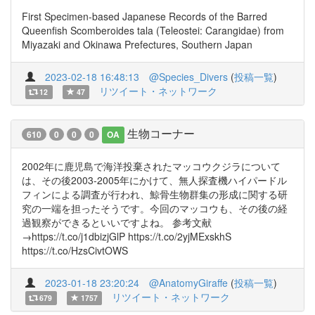
First Specimen-based Japanese Records of the Barred
Queenfish Scomberoides tala (Teleostei: Carangidae) from
Miyazaki and Okinawa Prefectures, Southern Japan
2023-02-18 16:48:13
@Species_Divers
(
投稿一覧
)
リツイート・ネットワーク
12
47
生物コーナー
610
0
0
0
OA
2002年に鹿児島で海洋投棄されたマッコウクジラについて
は、その後2003-2005年にかけて、無人探査機ハイパードル
フィンによる調査が行われ、鯨骨生物群集の形成に関する研
究の一端を担ったそうです。今回のマッコウも、その後の経
過観察ができるといいですよね。 参考文献
→https://t.co/j1dbizjGlP https://t.co/2yjMExskhS
https://t.co/HzsCivtOWS
2023-01-18 23:20:24
@AnatomyGiraffe
(
投稿一覧
)
リツイート・ネットワーク
679
1757