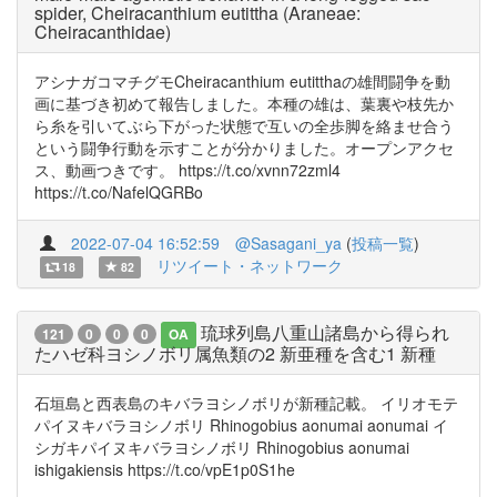
spider, Cheiracanthium eutittha (Araneae:
Cheiracanthidae)
アシナガコマチグモCheiracanthium eutitthaの雄間闘争を動
画に基づき初めて報告しました。本種の雄は、葉裏や枝先か
ら糸を引いてぶら下がった状態で互いの全歩脚を絡ませ合う
という闘争行動を示すことが分かりました。オープンアクセ
ス、動画つきです。 https://t.co/xvnn72zml4
https://t.co/NafelQGRBo
2022-07-04 16:52:59
@Sasagani_ya
(
投稿一覧
)
リツイート・ネットワーク
18
82
琉球列島八重山諸島から得られ
121
0
0
0
OA
たハゼ科ヨシノボリ属魚類の2 新亜種を含む1 新種
石垣島と西表島のキバラヨシノボリが新種記載。 イリオモテ
パイヌキバラヨシノボリ Rhinogobius aonumai aonumai イ
シガキパイヌキバラヨシノボリ Rhinogobius aonumai
ishigakiensis https://t.co/vpE1p0S1he