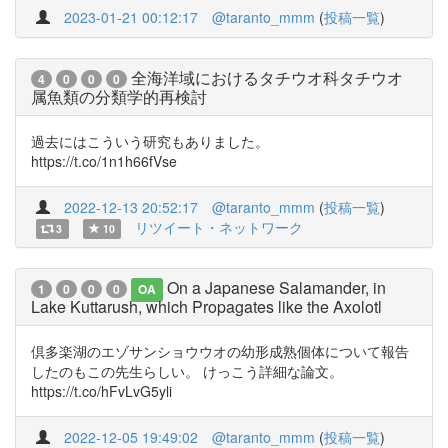
2023-01-21 00:12:17
@taranto_mmm
(
投稿一覧
)
全海洋域におけるタチウオ科タチウオ
4
0
0
0
属魚類の分類学的再検討
過去にはこういう研究もありました。
https://t.co/1n1h66fVse
2022-12-13 20:52:17
@taranto_mmm
(
投稿一覧
)
リツイート・ネットワーク
3
10
On a Japanese Salamander, in
1
0
0
0
OA
Lake Kuttarush, which Propagates like the Axolotl
倶多楽湖のエゾサンショウウオの幼形成熟個体について報告
したのもこの先生らしい。 けっこう詳細な論文。
https://t.co/hFvLvG5yli
2022-12-05 19:49:02
@taranto_mmm
(
投稿一覧
)