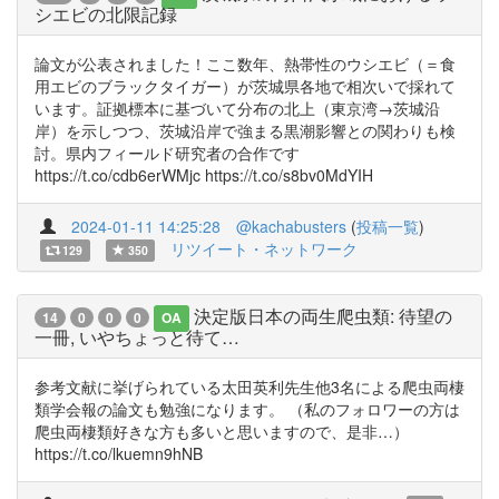
シエビの北限記録
論文が公表されました！ここ数年、熱帯性のウシエビ（＝食
用エビのブラックタイガー）が茨城県各地で相次いで採れて
います。証拠標本に基づいて分布の北上（東京湾→茨城沿
岸）を示しつつ、茨城沿岸で強まる黒潮影響との関わりも検
討。県内フィールド研究者の合作です
https://t.co/cdb6erWMjc https://t.co/s8bv0MdYIH
2024-01-11 14:25:28
@kachabusters
(
投稿一覧
)
リツイート・ネットワーク
129
350
決定版日本の両生爬虫類: 待望の
14
0
0
0
OA
一冊, いやちょっと待て…
参考文献に挙げられている太田英利先生他3名による爬虫両棲
類学会報の論文も勉強になります。 （私のフォロワーの方は
爬虫両棲類好きな方も多いと思いますので、是非…）
https://t.co/lkuemn9hNB