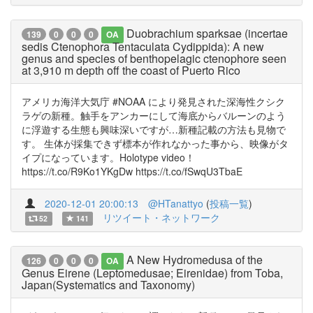
Duobrachium sparksae (incertae
139
0
0
0
OA
sedis Ctenophora Tentaculata Cydippida): A new
genus and species of benthopelagic ctenophore seen
at 3,910 m depth off the coast of Puerto Rico
アメリカ海洋大気庁 #NOAA により発見された深海性クシク
ラゲの新種。触手をアンカーにして海底からバルーンのよう
に浮遊する生態も興味深いですが…新種記載の方法も見物で
す。 生体が採集できず標本が作れなかった事から、映像がタ
イプになっています。Holotype video！
https://t.co/R9Ko1YKgDw https://t.co/fSwqU3TbaE
2020-12-01 20:00:13
@HTanattyo
(
投稿一覧
)
リツイート・ネットワーク
52
141
A New Hydromedusa of the
126
0
0
0
OA
Genus Eirene (Leptomedusae; Eirenidae) from Toba,
Japan(Systematics and Taxonomy)