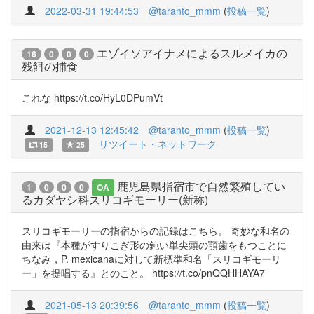
2022-03-31 19:44:53
@taranto_mmm
(
投稿一覧
)
エゾイソアイナメによるスルメイカの
16
0
0
0
残餌の捕食
これな https://t.co/HyL0DPumVt
2021-12-13 12:45:42
@taranto_mmm
(
投稿一覧
)
リツイート・ネットワーク
15
25
鹿児島県指宿市で自然繁殖してい
1
0
0
0
OA
るカダヤシ科スリコギモーリー(新称)
スリコギモーリーの指宿からの記録はこちら。 奇妙な和名の
由来は『本種がすりこぎ形の鈍い単尖頭の顎歯をもつことに
ちなみ，P. mexicanaに対して新標準和名「スリコギモーリ
ー」を提唱する』とのこと。 https://t.co/pnQQHHAYA7
2021-05-13 20:39:56
@taranto_mmm
(
投稿一覧
)