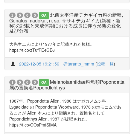
北西太平洋産テカギイカ科の新種,
2
0
0
0
OA
Gonatus madokai, n. sp. ササキテカギイカ(新種・新
称)の記載と未成体期における成長に伴う形態の変化
及び分布
大先生二人により1977年に記載された模様。
https://t.co/zT0fPE4GE6
2022-12-05 19:21:56
@taranto_mmm
(
投稿一覧
)
Melanotaeniidae科魚類Popondetta
1
0
0
0
OA
属の置換名Popondichthys
1987年、Popondetta Allen, 1980 はナガカメムシ科
Lygaeidae の Popondetta Woodward, 1978 のホモニムであ
ることが Allen 本人により指摘され、置換名として
Popondichthys Allen, 1987 が提唱された。
https://t.co/OOsPmfSIMA