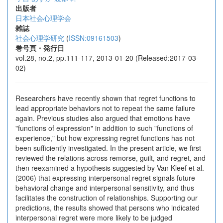
出版者
日本社会心理学会
雑誌
社会心理学研究
(
ISSN:09161503
)
巻号頁・発行日
vol.28, no.2, pp.111-117, 2013-01-20 (Released:2017-03-
02)
Researchers have recently shown that regret functions to
lead appropriate behaviors not to repeat the same failure
again. Previous studies also argued that emotions have
"functions of expression" in addition to such "functions of
experience," but how expressing regret functions has not
been sufficiently investigated. In the present article, we first
reviewed the relations across remorse, guilt, and regret, and
then reexamined a hypothesis suggested by Van Kleef et al.
(2006) that expressing interpersonal regret signals future
behavioral change and interpersonal sensitivity, and thus
facilitates the construction of relationships. Supporting our
predictions, the results showed that persons who indicated
interpersonal regret were more likely to be judged