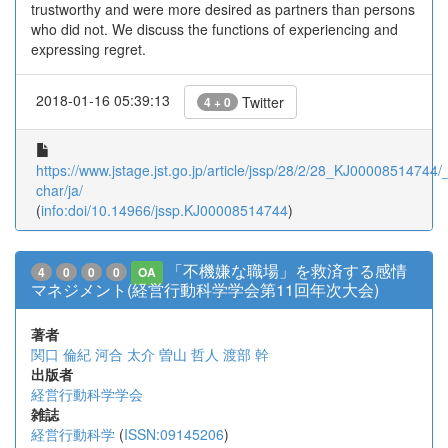
trustworthy and were more desired as partners than persons
who did not. We discuss the functions of experiencing and
expressing regret.
2018-01-16 05:39:13
Twitter
4 + 0
https://www.jstage.jst.go.jp/article/jssp/28/2/28_KJ00008514744/_a
char/ja/
(
info:doi/10.14966/jssp.KJ00008514744
)
「不機嫌な職場」を救済する感情
4
0
0
0
OA
マネジメント(経営行動科学学会第11回年次大会)
著者
関口 倫紀
河合 太介
曽山 哲人
渡部 幹
出版者
経営行動科学学会
雑誌
経営行動科学
(
ISSN:09145206
)