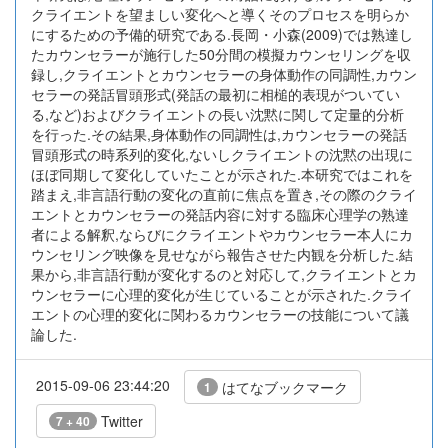
クライエントを望ましい変化へと導くそのプロセスを明らか
にするための予備的研究である.長岡・小森(2009)では熟達し
たカウンセラーが施行した50分間の模擬カウンセリングを収
録し,クライエントとカウンセラーの身体動作の同調性,カウン
セラーの発話冒頭形式(発話の最初に相槌的表現がついてい
る,など)およびクライエントの長い沈黙に関して定量的分析
を行った.その結果,身体動作の同調性は,カウンセラーの発話
冒頭形式の時系列的変化,ないしクライエントの沈黙の出現に
ほぼ同期して変化していたことが示された.本研究ではこれを
踏まえ,非言語行動の変化の直前に焦点を置き,その際のクライ
エントとカウンセラーの発話内容に対する臨床心理学の熟達
者による解釈,ならびにクライエントやカウンセラー本人にカ
ウンセリング映像を見せながら報告させた内観を分析した.結
果から,非言語行動が変化するのと対応して,クライエントとカ
ウンセラーに心理的変化が生じていることが示された.クライ
エントの心理的変化に関わるカウンセラーの技能について議
論した.
2015-09-06 23:44:20
はてなブックマーク
1
Twitter
7 + 40