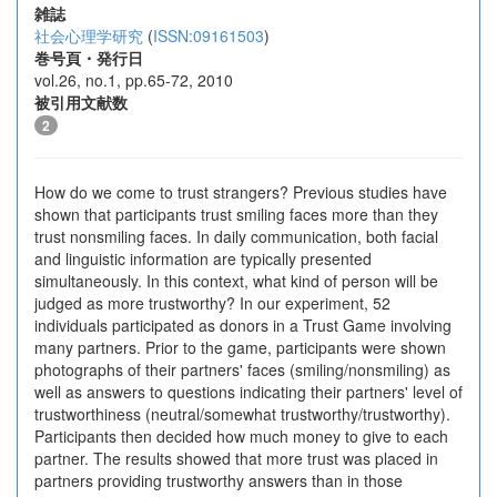
雑誌
社会心理学研究
(
ISSN:09161503
)
巻号頁・発行日
vol.26, no.1, pp.65-72, 2010
被引用文献数
2
How do we come to trust strangers? Previous studies have
shown that participants trust smiling faces more than they
trust nonsmiling faces. In daily communication, both facial
and linguistic information are typically presented
simultaneously. In this context, what kind of person will be
judged as more trustworthy? In our experiment, 52
individuals participated as donors in a Trust Game involving
many partners. Prior to the game, participants were shown
photographs of their partners' faces (smiling/nonsmiling) as
well as answers to questions indicating their partners' level of
trustworthiness (neutral/somewhat trustworthy/trustworthy).
Participants then decided how much money to give to each
partner. The results showed that more trust was placed in
partners providing trustworthy answers than in those