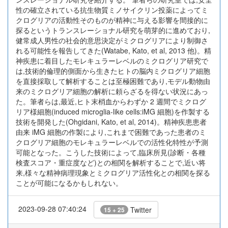
性の確立されている抗生物質ミノサイクリン投薬によってミ
クログリアの活動性そのものが精神に与える影響を間接的に
探るというトランスレーショナル研究を萌芽的に進めており,
健常成人男性の社会的意思決定がミクログリアにより制御さ
れる可能性を報告してきた(Watabe, Kato, et al, 2013 他)。精
神疾患に着目したモレキュラーレベルのミクログリア研究で
は,技術的倫理的側面から生きたヒトの脳内ミクログリア細胞
を直接採取して解析することは至極困難であり,モデル動物由
来のミクログリア細胞の解析に頼らざるを得ない状況にあっ
た。筆者らは,最近,ヒト末梢血からわずか 2 週間でミクログ
リア様細胞(induced microglia-like cells:iMG 細胞)を作製する
技術を開発した(Ohgidani, Kato, et al, 2014)。精神疾患患者
由来 iMG 細胞の作製により,これまで困難であった患者のミ
クログリア細胞のモレキュラーレベルでの活性化特性が予測
可能となった。こうした技術によって,臨床所見(診断・各種
検査スコア・重症度など)との相関を解析することで,近い将
来,様々な精神病理現象とミクログリア活性化との相関を探る
ことが可能になるかもしれない。
2023-09-28 07:40:24
Twitter
15 + 25