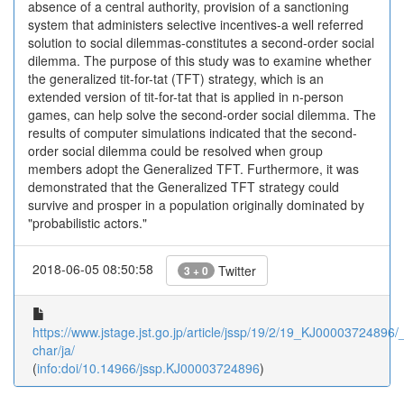
absence of a central authority, provision of a sanctioning
system that administers selective incentives-a well referred
solution to social dilemmas-constitutes a second-order social
dilemma. The purpose of this study was to examine whether
the generalized tit-for-tat (TFT) strategy, which is an
extended version of tit-for-tat that is applied in n-person
games, can help solve the second-order social dilemma. The
results of computer simulations indicated that the second-
order social dilemma could be resolved when group
members adopt the Generalized TFT. Furthermore, it was
demonstrated that the Generalized TFT strategy could
survive and prosper in a population originally dominated by
"probabilistic actors."
2018-06-05 08:50:58
Twitter
3 + 0
https://www.jstage.jst.go.jp/article/jssp/19/2/19_KJ00003724896/_a
char/ja/
(
info:doi/10.14966/jssp.KJ00003724896
)