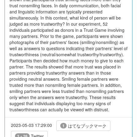
trust nonsmiling faces. In daily communication, both facial
and linguistic information are typically presented
simultaneously. In this context, what kind of person will be
judged as more trustworthy? In our experiment, 52
individuals participated as donors in a Trust Game involving
many partners. Prior to the game, participants were shown
photographs of their partners' faces (smiling/nonsmiling) as
well as answers to questions indicating their partners' level of
trustworthiness (neutral/somewhat trustworthy/trustworthy).
Participants then decided how much money to give to each
partner. The results showed that more trust was placed in
partners providing trustworthy answers than in those
providing neutral answers. Smiling female partners were
trusted more than nonsmiling female partners. In addition,
smiling partners were less trusted than nonsmiling partners
only when the answers were trustworthy. These results
suggest that individuals displaying too many signs of
trustworthiness can actually be viewed with distrust.
2023-05-03 17:29:00
はてなブックマーク
1
Twitter
3 + 26