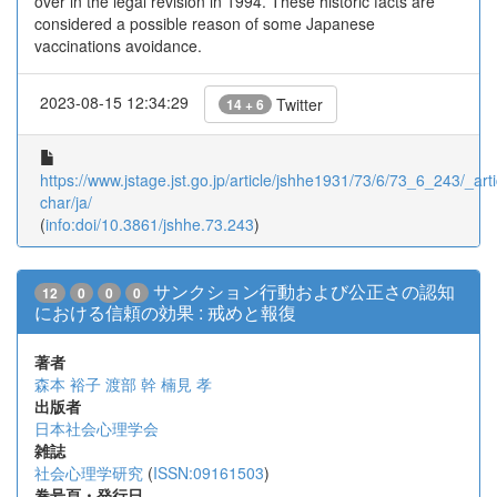
over in the legal revision in 1994. These historic facts are
considered a possible reason of some Japanese
vaccinations avoidance.
2023-08-15 12:34:29
Twitter
14 + 6
https://www.jstage.jst.go.jp/article/jshhe1931/73/6/73_6_243/_arti
char/ja/
(
info:doi/10.3861/jshhe.73.243
)
サンクション行動および公正さの認知
12
0
0
0
における信頼の効果 : 戒めと報復
著者
森本 裕子
渡部 幹
楠見 孝
出版者
日本社会心理学会
雑誌
社会心理学研究
(
ISSN:09161503
)
巻号頁・発行日