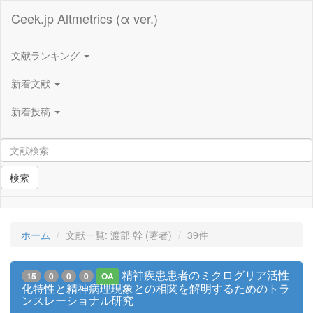
Ceek.jp Altmetrics (α ver.)
文献ランキング
新着文献
新着投稿
検索
ホーム
文献一覧: 渡部 幹 (著者)
39件
精神疾患患者のミクログリア活性
15
0
0
0
OA
化特性と精神病理現象との相関を解明するためのトラ
ンスレーショナル研究