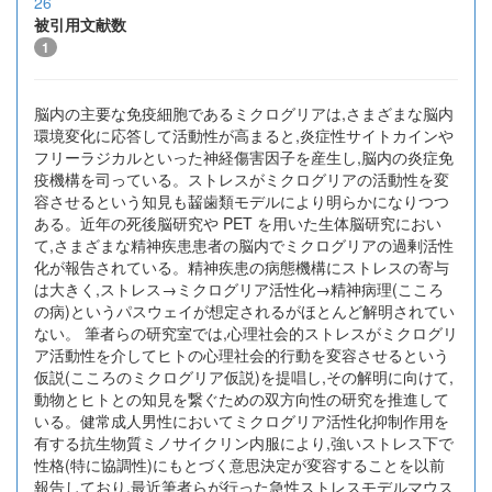
26
被引用文献数
1
脳内の主要な免疫細胞であるミクログリアは,さまざまな脳内
環境変化に応答して活動性が高まると,炎症性サイトカインや
フリーラジカルといった神経傷害因子を産生し,脳内の炎症免
疫機構を司っている。ストレスがミクログリアの活動性を変
容させるという知見も齧歯類モデルにより明らかになりつつ
ある。近年の死後脳研究や PET を用いた生体脳研究におい
て,さまざまな精神疾患患者の脳内でミクログリアの過剰活性
化が報告されている。精神疾患の病態機構にストレスの寄与
は大きく,ストレス→ミクログリア活性化→精神病理(こころ
の病)というパスウェイが想定されるがほとんど解明されてい
ない。 筆者らの研究室では,心理社会的ストレスがミクログリ
ア活動性を介してヒトの心理社会的行動を変容させるという
仮説(こころのミクログリア仮説)を提唱し,その解明に向けて,
動物とヒトとの知見を繋ぐための双方向性の研究を推進して
いる。健常成人男性においてミクログリア活性化抑制作用を
有する抗生物質ミノサイクリン内服により,強いストレス下で
性格(特に協調性)にもとづく意思決定が変容することを以前
報告しており,最近筆者らが行った急性ストレスモデルマウス