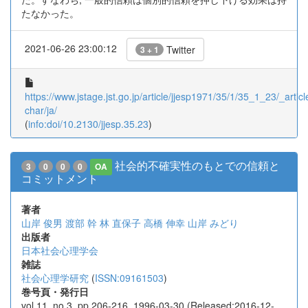
たなかった。
2021-06-26 23:00:12
Twitter
3 + 1
https://www.jstage.jst.go.jp/article/jjesp1971/35/1/35_1_23/_articl
char/ja/
(
info:doi/10.2130/jjesp.35.23
)
社会的不確実性のもとでの信頼と
3
0
0
0
OA
コミットメント
著者
山岸 俊男
渡部 幹
林 直保子
高橋 伸幸
山岸 みどり
出版者
日本社会心理学会
雑誌
社会心理学研究
(
ISSN:09161503
)
巻号頁・発行日
vol.11, no.3, pp.206-216, 1996-03-30 (Released:2016-12-