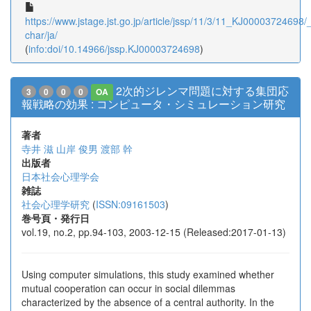
https://www.jstage.jst.go.jp/article/jssp/11/3/11_KJ00003724698/_a
char/ja/
(
info:doi/10.14966/jssp.KJ00003724698
)
2次的ジレンマ問題に対する集団応
3
0
0
0
OA
報戦略の効果 : コンピュータ・シミュレーション研究
著者
寺井 滋
山岸 俊男
渡部 幹
出版者
日本社会心理学会
雑誌
社会心理学研究
(
ISSN:09161503
)
巻号頁・発行日
vol.19, no.2, pp.94-103, 2003-12-15 (Released:2017-01-13)
Using computer simulations, this study examined whether
mutual cooperation can occur in social dilemmas
characterized by the absence of a central authority. In the