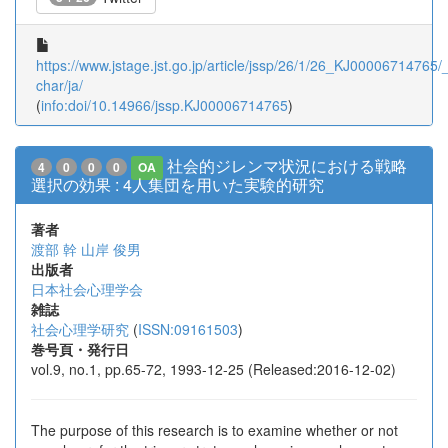
https://www.jstage.jst.go.jp/article/jssp/26/1/26_KJ00006714765/_a
char/ja/
(
info:doi/10.14966/jssp.KJ00006714765
)
社会的ジレンマ状況における戦略
4
0
0
0
OA
選択の効果 : 4人集団を用いた実験的研究
著者
渡部 幹
山岸 俊男
出版者
日本社会心理学会
雑誌
社会心理学研究
(
ISSN:09161503
)
巻号頁・発行日
vol.9, no.1, pp.65-72, 1993-12-25 (Released:2016-12-02)
The purpose of this research is to examine whether or not