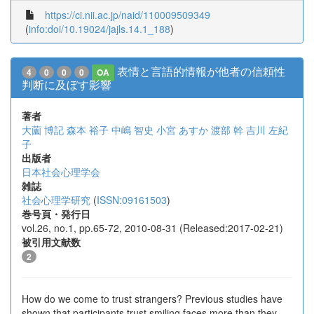
https://ci.nii.ac.jp/naid/110009509349
(
info:doi/10.19024/jajls.14.1_188
)
表情と言語的情報が他者の信頼性
4
0
0
0
OA
判断に及ぼす影響
著者
大薗 博記
森本 裕子
中嶋 智史
小宮 あすか
渡部 幹
吉川 左紀
子
出版者
日本社会心理学会
雑誌
社会心理学研究
(
ISSN:09161503
)
巻号頁・発行日
vol.26, no.1, pp.65-72, 2010-08-31 (Released:2017-02-21)
被引用文献数
2
How do we come to trust strangers? Previous studies have
shown that participants trust smiling faces more than they