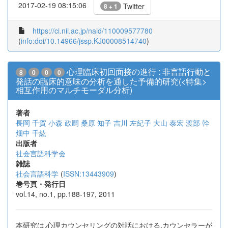
2017-02-19 08:15:06
Twitter
8 + 1
https://ci.nii.ac.jp/naid/110009577780
(
info:doi/10.14966/jssp.KJ00008514740
)
心理臨床初回面接の進行 : 非言語行動と
8
0
0
0
発話の臨床的意味の分析を通した予備的研究(<特集>
相互作用のマルチモーダル分析)
著者
長岡 千賀
小森 政嗣
桑原 知子
吉川 左紀子
大山 泰宏
渡部 幹
畑中 千紘
出版者
社会言語科学会
雑誌
社会言語科学
(
ISSN:13443909
)
巻号頁・発行日
vol.14, no.1, pp.188-197, 2011
本研究は,心理カウンセリングの対話における,カウンセラーが