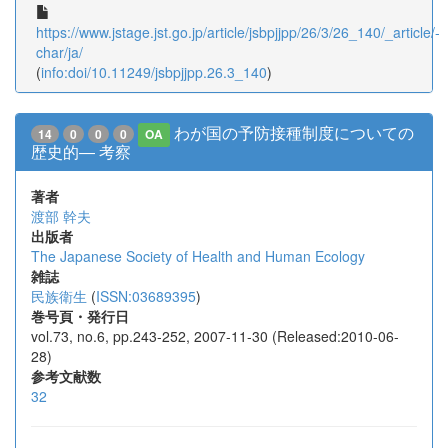
https://www.jstage.jst.go.jp/article/jsbpjjpp/26/3/26_140/_article/-
char/ja/
(
info:doi/10.11249/jsbpjjpp.26.3_140
)
わが国の予防接種制度についての
14
0
0
0
OA
歴史的― 考察
著者
渡部 幹夫
出版者
The Japanese Society of Health and Human Ecology
雑誌
民族衛生
(
ISSN:03689395
)
巻号頁・発行日
vol.73, no.6, pp.243-252, 2007-11-30 (Released:2010-06-
28)
参考文献数
32