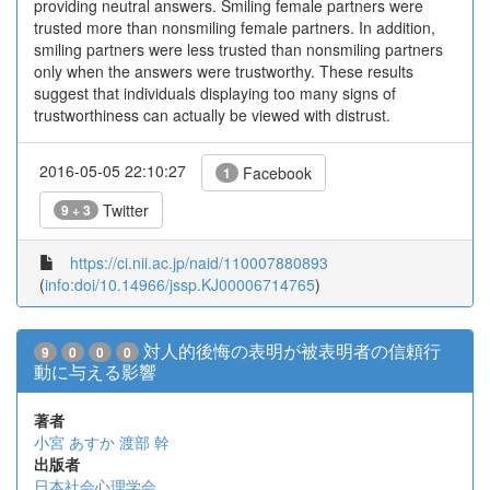
providing neutral answers. Smiling female partners were
trusted more than nonsmiling female partners. In addition,
smiling partners were less trusted than nonsmiling partners
only when the answers were trustworthy. These results
suggest that individuals displaying too many signs of
trustworthiness can actually be viewed with distrust.
2016-05-05 22:10:27
Facebook
1
Twitter
9 + 3
https://ci.nii.ac.jp/naid/110007880893
(
info:doi/10.14966/jssp.KJ00006714765
)
対人的後悔の表明が被表明者の信頼行
9
0
0
0
動に与える影響
著者
小宮 あすか
渡部 幹
出版者
日本社会心理学会