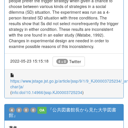
people prefer the trigger strategy when given a chance to
choose between various kinds of strategies in a social
dilemma (SD) situation. The experiment was run as a 4-
person iterated SD situation with three conditions. The
results show that Ss did not select morefrequently the trigger
strategy in either condition. These results are inconsistent
with the one found in an ealier study (Watabe, 1992).
Changes in experimental design are needed in order to
examine possible reasons of this inconsistency.
2022-05-23 15:15:18
Twitter
4 + 0
https://www.jstage.jst.go.jp/article/jssp/9/1/9_KJ00003725234/_art
char/ja/
(
info:doi/10.14966/jssp.KJ00003725234
)
『公共図書館長から見た大学図書
4
0
0
0
OA
館』
著者