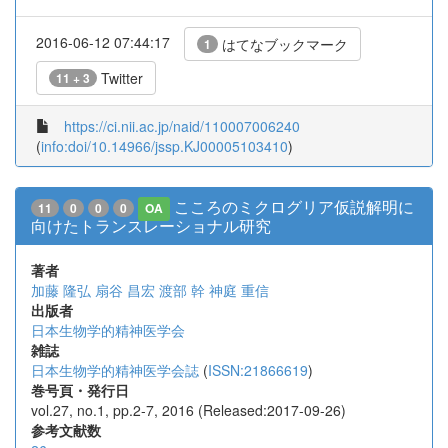
2016-06-12 07:44:17
はてなブックマーク
1
Twitter
11 + 3
https://ci.nii.ac.jp/naid/110007006240
(
info:doi/10.14966/jssp.KJ00005103410
)
こころのミクログリア仮説解明に
11
0
0
0
OA
向けたトランスレーショナル研究
著者
加藤 隆弘
扇谷 昌宏
渡部 幹
神庭 重信
出版者
日本生物学的精神医学会
雑誌
日本生物学的精神医学会誌
(
ISSN:21866619
)
巻号頁・発行日
vol.27, no.1, pp.2-7, 2016 (Released:2017-09-26)
参考文献数