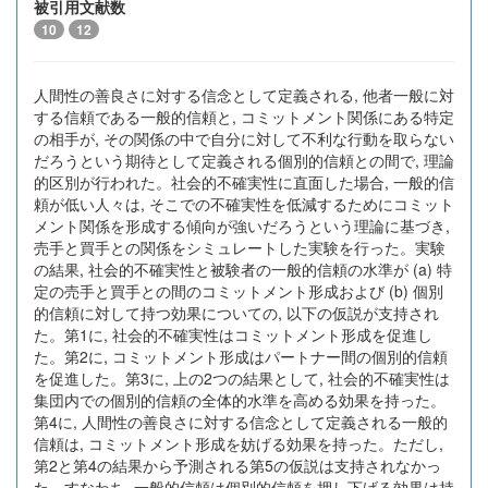
被引用文献数
10
12
人間性の善良さに対する信念として定義される, 他者一般に対
する信頼である一般的信頼と, コミットメント関係にある特定
の相手が, その関係の中で自分に対して不利な行動を取らない
だろうという期待として定義される個別的信頼との間で, 理論
的区別が行われた。社会的不確実性に直面した場合, 一般的信
頼が低い人々は, そこでの不確実性を低減するためにコミット
メント関係を形成する傾向が強いだろうという理論に基づき,
売手と買手との関係をシミュレートした実験を行った。実験
の結果, 社会的不確実性と被験者の一般的信頼の水準が (a) 特
定の売手と買手との間のコミットメント形成および (b) 個別
的信頼に対して持つ効果についての, 以下の仮説が支持され
た。第1に, 社会的不確実性はコミットメント形成を促進し
た。第2に, コミットメント形成はパートナー間の個別的信頼
を促進した。第3に, 上の2つの結果として, 社会的不確実性は
集団内での個別的信頼の全体的水準を高める効果を持った。
第4に, 人間性の善良さに対する信念として定義される一般的
信頼は, コミットメント形成を妨げる効果を持った。ただし,
第2と第4の結果から予測される第5の仮説は支持されなかっ
た。すなわち, 一般的信頼は個別的信頼を押し下げる効果は持