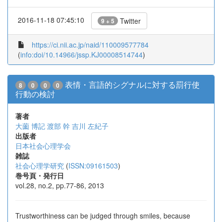
2016-11-18 07:45:10
Twitter
9 + 5
https://ci.nii.ac.jp/naid/110009577784
(
info:doi/10.14966/jssp.KJ00008514744
)
表情・言語的シグナルに対する罰行使
8
0
0
0
行動の検討
著者
大薗 博記
渡部 幹
吉川 左紀子
出版者
日本社会心理学会
雑誌
社会心理学研究
(
ISSN:09161503
)
巻号頁・発行日
vol.28, no.2, pp.77-86, 2013
Trustworthiness can be judged through smiles, because