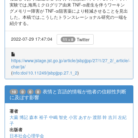
実験では,海馬ミクログリア由来 TNF-α産生を伴うワーキン
グメモリー障害が TNF-α阻害薬により軽減させることを見出
した。本稿では,こうしたトランスレーショナル研究の一端を
紹介する。
2022-07-29 17:47:04
Twitter
11 + 8
https://www.jstage.jst.go.jp/article/jsbpjjpp/27/1/27_2/_article/-
char/ja/
(
info:doi/10.11249/jsbpjjpp.27.1_2
)
表情と言語的情報が他者の信頼性判断
10
0
0
0
に及ぼす影響
著者
大薗 博記
森本 裕子
中嶋 智史
小宮 あすか
渡部 幹
吉川 左紀
子
出版者
日本社会心理学会