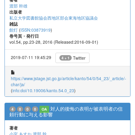
渡部 幹雄
出版者
私立大学図書館協会西地区部会東海地区協議会
雑誌
館灯
(
ISSN:03873919
)
巻号頁・発行日
vol.54, pp.23-28, 2016 (Released:2016-09-01)
2019-07-11 19:45:29
Twitter
4 + 1
https://www.jstage.jst.go.jp/article/kanto/54/0/54_23/_article/-
char/ja/
(
info:doi/10.19006/kanto.54.0_23
)
対人的後悔の表明が被表明者の信
4
0
0
0
OA
頼行動に与える影響
著者
小宮 あすか
渡部 幹