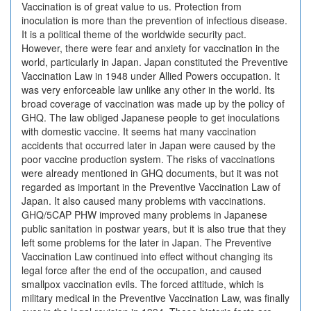
Vaccination is of great value to us. Protection from
inoculation is more than the prevention of infectious disease.
It is a political theme of the worldwide security pact.
However, there were fear and anxiety for vaccination in the
world, particularly in Japan. Japan constituted the Preventive
Vaccination Law in 1948 under Allied Powers occupation. It
was very enforceable law unlike any other in the world. Its
broad coverage of vaccination was made up by the policy of
GHQ. The law obliged Japanese people to get inoculations
with domestic vaccine. It seems hat many vaccination
accidents that occurred later in Japan were caused by the
poor vaccine production system. The risks of vaccinations
were already mentioned in GHQ documents, but it was not
regarded as important in the Preventive Vaccination Law of
Japan. It also caused many problems with vaccinations.
GHQ/5CAP PHW improved many problems in Japanese
public sanitation in postwar years, but it is also true that they
left some problems for the later in Japan. The Preventive
Vaccination Law continued into effect without changing its
legal force after the end of the occupation, and caused
smallpox vaccination evils. The forced attitude, which is
military medical in the Preventive Vaccination Law, was finally