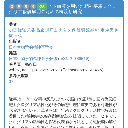
ヒト血液を用いた精神疾患ミクロ
2
0
0
0
OA
グリア仮説解明のための橋渡し研究
著者
加藤 隆弘
扇谷 昌宏
瀬戸山 大樹
久保 浩明
渡部 幹
康 東天
神
庭 重信
出版者
日本生物学的精神医学会
雑誌
日本生物学的精神医学会誌
(
ISSN:21866619
)
巻号頁・発行日
vol.32, no.1, pp.18-25, 2021 (Released:2021-03-25)
参考文献数
37
近年,さまざまな精神疾患において脳内炎症,特に,脳内免疫細
胞ミクログリア活性化がその病態生理に重要である可能性が
示唆されている。筆者らは十年来ミクログリア活性化異常に
着目した精神疾患の病態治療仮説を提唱してきた。ヒトでミ
クログリアの活動性を探る代表的な方法として死後脳の解析
やPETを用いた生体イメージング技術が用いられている。し