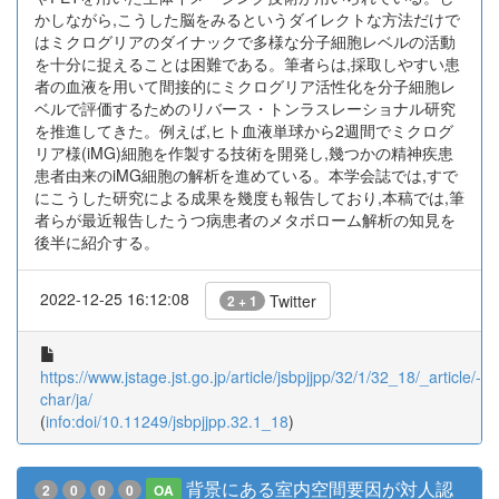
かしながら,こうした脳をみるというダイレクトな方法だけで
はミクログリアのダイナックで多様な分子細胞レベルの活動
を十分に捉えることは困難である。筆者らは,採取しやすい患
者の血液を用いて間接的にミクログリア活性化を分子細胞レ
ベルで評価するためのリバース・トンラスレーショナル研究
を推進してきた。例えば,ヒト血液単球から2週間でミクログ
リア様(iMG)細胞を作製する技術を開発し,幾つかの精神疾患
患者由来のiMG細胞の解析を進めている。本学会誌では,すで
にこうした研究による成果を幾度も報告しており,本稿では,筆
者らが最近報告したうつ病患者のメタボローム解析の知見を
後半に紹介する。
2022-12-25 16:12:08
Twitter
2 + 1
https://www.jstage.jst.go.jp/article/jsbpjjpp/32/1/32_18/_article/-
char/ja/
(
info:doi/10.11249/jsbpjjpp.32.1_18
)
背景にある室内空間要因が対人認
2
0
0
0
OA