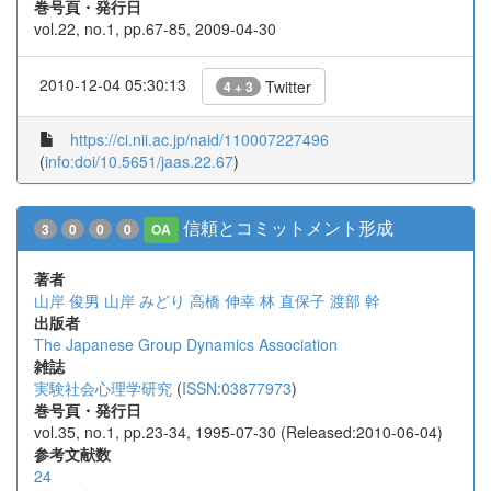
巻号頁・発行日
vol.22, no.1, pp.67-85, 2009-04-30
2010-12-04 05:30:13
Twitter
4 + 3
https://ci.nii.ac.jp/naid/110007227496
(
info:doi/10.5651/jaas.22.67
)
信頼とコミットメント形成
3
0
0
0
OA
著者
山岸 俊男
山岸 みどり
高橋 伸幸
林 直保子
渡部 幹
出版者
The Japanese Group Dynamics Association
雑誌
実験社会心理学研究
(
ISSN:03877973
)
巻号頁・発行日
vol.35, no.1, pp.23-34, 1995-07-30 (Released:2010-06-04)
参考文献数
24