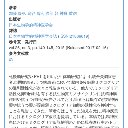
著者
加藤 隆弘
扇谷 昌宏
渡部 幹
神庭 重信
出版者
日本生物学的精神医学会
雑誌
日本生物学的精神医学会誌
(
ISSN:21866619
)
巻号頁・発行日
vol.26, no.3, pp.140-145, 2015 (Released:2017-02-16)
参考文献数
29
死後脳研究や PET を用いた生体脳研究により,統合失調症患
者,自閉症患者,うつ病患者において脳内免疫細胞ミクログリア
の過剰活性化が次々と報告されている。他方で,ミクログリア
活性化抑制作用を有する抗生物質ミノサイクリンに抗精神病
作用や抗うつ作用が報告されており,筆者らは既存の抗精神病
薬や抗うつ薬が齧歯類ミクログリア細胞の活性化を抑制する
ことを報告してきた。筆者らはこうした知見を元に,精神疾患
におけるミクログリア仮説を提唱している。本稿では,精神疾
患におけるミクログリア仮説解明のために現在進行中のトラ
ンスレーショナル研究を紹介する。 筆者らの研究室では,安全