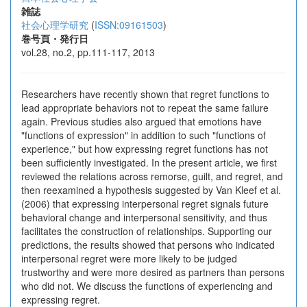
雑誌
社会心理学研究
(
ISSN:09161503
)
巻号頁・発行日
vol.28, no.2, pp.111-117, 2013
Researchers have recently shown that regret functions to
lead appropriate behaviors not to repeat the same failure
again. Previous studies also argued that emotions have
"functions of expression" in addition to such "functions of
experience," but how expressing regret functions has not
been sufficiently investigated. In the present article, we first
reviewed the relations across remorse, guilt, and regret, and
then reexamined a hypothesis suggested by Van Kleef et al.
(2006) that expressing interpersonal regret signals future
behavioral change and interpersonal sensitivity, and thus
facilitates the construction of relationships. Supporting our
predictions, the results showed that persons who indicated
interpersonal regret were more likely to be judged
trustworthy and were more desired as partners than persons
who did not. We discuss the functions of experiencing and
expressing regret.