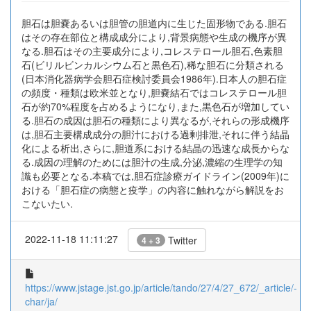
胆石は胆嚢あるいは胆管の胆道内に生じた固形物である.胆石
はその存在部位と構成成分により,背景病態や生成の機序が異
なる.胆石はその主要成分により,コレステロール胆石,色素胆
石(ビリルビンカルシウム石と黒色石),稀な胆石に分類される
(日本消化器病学会胆石症検討委員会1986年).日本人の胆石症
の頻度・種類は欧米並となり,胆嚢結石ではコレステロール胆
石が約70%程度を占めるようになり,また,黒色石が増加してい
る.胆石の成因は胆石の種類により異なるが,それらの形成機序
は,胆石主要構成成分の胆汁における過剰排泄,それに伴う結晶
化による析出,さらに,胆道系における結晶の迅速な成長からな
る.成因の理解のためには胆汁の生成,分泌,濃縮の生理学の知
識も必要となる.本稿では,胆石症診療ガイドライン(2009年)に
おける「胆石症の病態と疫学」の内容に触れながら解説をお
こないたい.
2022-11-18 11:11:27
Twitter
4 + 3
https://www.jstage.jst.go.jp/article/tando/27/4/27_672/_article/-
char/ja/