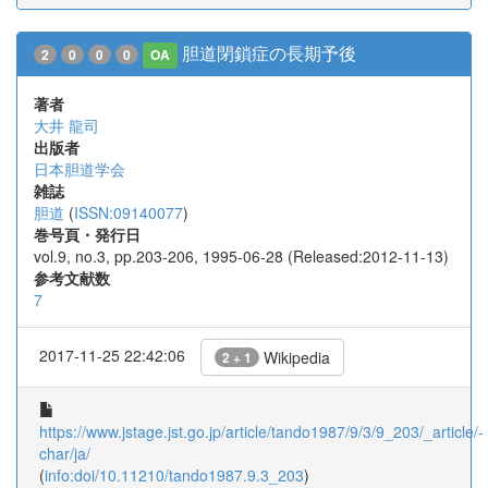
胆道閉鎖症の長期予後
2
0
0
0
OA
著者
大井 龍司
出版者
日本胆道学会
雑誌
胆道
(
ISSN:09140077
)
巻号頁・発行日
vol.9, no.3, pp.203-206, 1995-06-28 (Released:2012-11-13)
参考文献数
7
2017-11-25 22:42:06
Wikipedia
2 + 1
https://www.jstage.jst.go.jp/article/tando1987/9/3/9_203/_article/-
char/ja/
(
info:doi/10.11210/tando1987.9.3_203
)