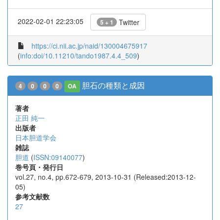
2022-02-01 22:23:05
Twitter
5 + 1
https://ci.nii.ac.jp/naid/130004675917
(
info:doi/10.11210/tando1987.4.4_509
)
胆石の種類と成因
4
0
0
0
OA
著者
正田 純一
出版者
日本胆道学会
雑誌
胆道
(
ISSN:09140077
)
巻号頁・発行日
vol.27, no.4, pp.672-679, 2013-10-31 (Released:2013-12-
05)
参考文献数
27