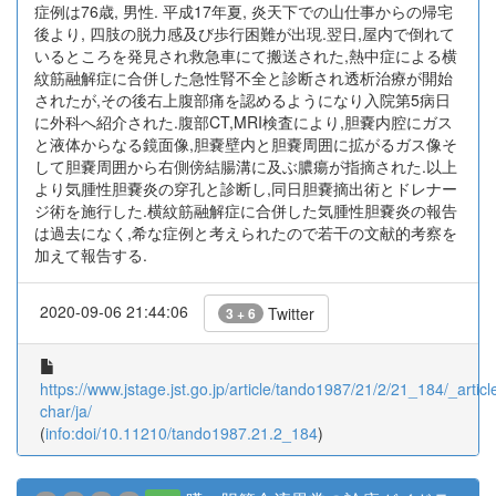
症例は76歳, 男性. 平成17年夏, 炎天下での山仕事からの帰宅
後より, 四肢の脱力感及び歩行困難が出現.翌日,屋内で倒れて
いるところを発見され救急車にて搬送された,熱中症による横
紋筋融解症に合併した急性腎不全と診断され透析治療が開始
されたが,その後右上腹部痛を認めるようになり入院第5病日
に外科へ紹介された.腹部CT,MRI検査により,胆嚢内腔にガス
と液体からなる鏡面像,胆嚢壁内と胆嚢周囲に拡がるガス像そ
して胆嚢周囲から右側傍結腸溝に及ぶ膿瘍が指摘された.以上
より気腫性胆嚢炎の穿孔と診断し,同日胆嚢摘出術とドレナー
ジ術を施行した.横紋筋融解症に合併した気腫性胆嚢炎の報告
は過去になく,希な症例と考えられたので若干の文献的考察を
加えて報告する.
2020-09-06 21:44:06
Twitter
3 + 6
https://www.jstage.jst.go.jp/article/tando1987/21/2/21_184/_article
char/ja/
(
info:doi/10.11210/tando1987.21.2_184
)