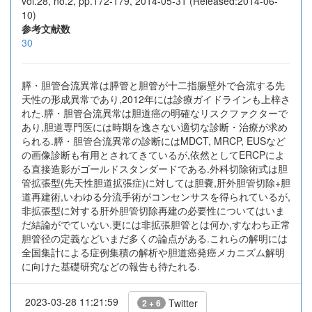
vol.28, no.2, pp.172-179, 2014-05-31 (Released:2014-06-
10)
参考文献数
30
膵・胆管合流異常は膵管と胆管が十二指腸壁外で合流する先
天性の形成異常であり,2012年には診療ガイドラインも上梓さ
れた.膵・胆管合流異常は胆道癌の明確なリスクファクターで
あり,胆道専門医には時期を逸さない適切な診断・治療が求め
られる.膵・胆管合流異常の診断にはMDCT, MRCP, EUSなど
の画像診断も有用とされてきているが,依然としてERCPによ
る直接造影がゴールドスタンダードである.外科切除術式は胆
管拡張型(先天性胆道拡張症)に対しては胆嚢,肝外胆管切除+胆
道再建術,いわゆる分流手術がコンセンサスを得られているが,
非拡張型に対する肝外胆管切除再建の必要性についてはいま
だ結論がでていない.更には非拡張胆管とは何か,すなわち正常
胆管径の定義などいまだ多くの論点がある.これらの解明には
全国集計による症例集積の解析や胆道癌発癌メカニズム解明
に向けた基礎研究などの報告も待たれる.
2023-03-28 11:21:59
Twitter
2 + 6