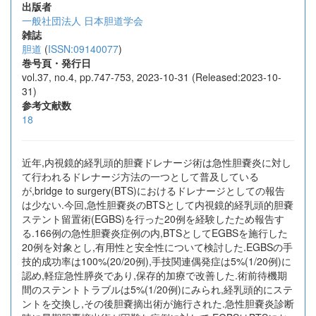
出版者
一般社団法人 日本胆道学会
雑誌
胆道
(
ISSN:09140077
)
巻号頁・発行日
vol.37, no.4, pp.747-753, 2023-10-31 (Released:2023-10-
31)
参考文献数
18
近年,内視鏡的経乳頭的胆嚢ドレナージ術は急性胆嚢炎に対し
て行われるドレナージ方法の一つとして普及している
が,bridge to surgery(BTS)におけるドレナージとしての報告
は少ない.今回,急性胆嚢炎のBTSとして内視鏡的経乳頭的胆嚢
ステント留置術(EGBS)を行った20例を経験したため報告す
る.166例の急性胆嚢炎症例の内,BTSとしてEGBSを施行した
20例を対象とし,有用性と安全性について検討した.EGBSの手
技的成功率は100%(20/20例),手技関連偶発症は5%(1/20例)に
認め,軽症急性膵炎であり,保存的加療で改善した.術前待機期
間のステントトラブルは5%(1/20例)にみられ,経乳頭的にステ
ントを交換し,その後胆嚢摘出術が施行された.急性胆嚢炎診断