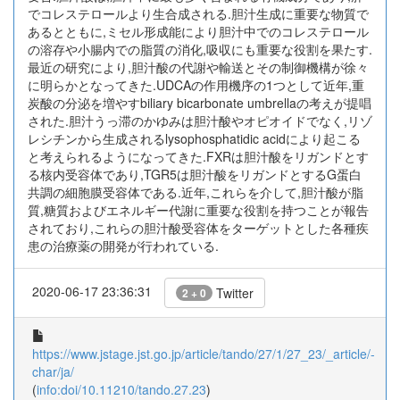
でコレステロールより生合成される.胆汁生成に重要な物質で
あるとともに,ミセル形成能により胆汁中でのコレステロール
の溶存や小腸内での脂質の消化,吸収にも重要な役割を果たす.
最近の研究により,胆汁酸の代謝や輸送とその制御機構が徐々
に明らかとなってきた.UDCAの作用機序の1つとして近年,重
炭酸の分泌を増やすbiliary bicarbonate umbrellaの考えが提唱
された.胆汁うっ滞のかゆみは胆汁酸やオピオイドでなく,リゾ
レシチンから生成されるlysophosphatidic acidにより起こる
と考えられるようになってきた.FXRは胆汁酸をリガンドとす
る核内受容体であり,TGR5は胆汁酸をリガンドとするG蛋白
共調の細胞膜受容体である.近年,これらを介して,胆汁酸が脂
質,糖質およびエネルギー代謝に重要な役割を持つことが報告
されており,これらの胆汁酸受容体をターゲットとした各種疾
患の治療薬の開発が行われている.
2020-06-17 23:36:31
Twitter
2 + 0
https://www.jstage.jst.go.jp/article/tando/27/1/27_23/_article/-
char/ja/
(
info:doi/10.11210/tando.27.23
)