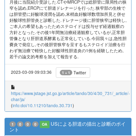
月後に当院紹介受診した.CTやMRCPでは総胆管に限局性の狭
窄を認め,ERCPにて胆道ドレナージを行った.狭窄部の生検で
は胆管壁に好酸球浸潤を認め,末梢血好酸球数増加所見と併せ
好酸球性胆管炎と診断した.ドレナージ後に胆管狭窄は軽快し,
ご本人の希望もあったためステロイドは投与せず経過観察の
方針となった.その後1年間無治療経過観察しているが,正常胆
管像となり肝胆道系酵素も正常化している.今回我々は,急性胆
嚢炎で発症し,その後胆管狭窄を呈するもステロイド治療を行
わず無治療で軽快した好酸球性胆道炎の1例を経験したため,
若干の論文的考察を加えて報告する.
2023-03-09 09:03:36
Twitter
1 + 1
https://www.jstage.jst.go.jp/article/tando/30/4/30_731/_article/-
char/ja/
(
info:doi/10.11210/tando.30.731
)
USによる胆道の描出と診断のポイ
1
0
0
0
OA
ント