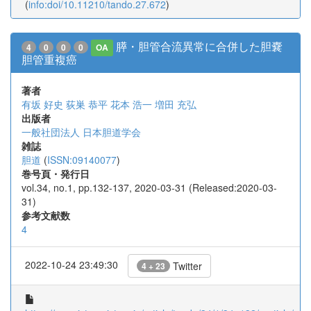
(
info:doi/10.11210/tando.27.672
)
膵・胆管合流異常に合併した胆嚢
4
0
0
0
OA
胆管重複癌
著者
有坂 好史
荻巣 恭平
花本 浩一
増田 充弘
出版者
一般社団法人 日本胆道学会
雑誌
胆道
(
ISSN:09140077
)
巻号頁・発行日
vol.34, no.1, pp.132-137, 2020-03-31 (Released:2020-03-
31)
参考文献数
4
2022-10-24 23:49:30
Twitter
4 + 23