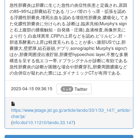
急性胆嚢炎は胆嚢に生じた急性の炎症性疾患と定義され,原因
の85~95%は胆嚢結石である.リンパ管のうっ滞・拡張を認め
る浮腫性胆嚢炎,壊死出血を認める壊疽性胆嚢炎,膿瘍化してき
た化膿性胆嚢炎に分けられる.診断は,臨床兆候(Murphy's sign
と右上腹部の腫瘤触知・自発痛・圧痛),血液検査,画像所見に
より行う.白血球異常,CRPの上昇などを認め,ビリルビン,肝・
胆道系酵素の上昇は軽度見られることが多い.腹部USでは,胆
嚢腫大,壁肥厚,結石嵌頓,デブリ,sonographic Murphy's signの
ほか,胆嚢周囲浸出液貯留,胆嚢壁hypoechoic layer,不整な多層
構造を呈する低エコー帯,ドプラシグナルが診断に有効である.
急性胆嚢炎の診断が困難な場合や胆嚢穿孔,胆嚢周囲膿瘍など
の合併症が疑われた際には,ダイナミックCTが有用である.
2023-04-15 09:36:15
Twitter
1 + 0
https://www.jstage.jst.go.jp/article/tando/33/1/33_147/_article/-
char/ja/
(
info:doi/10.11210/tando.33.147
)