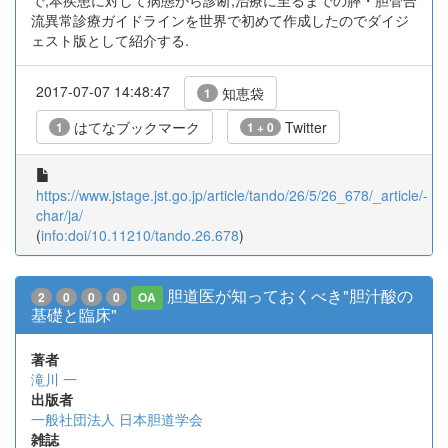
で,本疾患に対して病態から診断,治療に至るまでの膵・胆管合
流異常診療ガイドラインを世界で初めて作成したのでダイジ
ェスト版として紹介する.
2017-07-07 14:48:47
知恵袋
1
はてなブックマーク
Twitter
1
1 + 0
https://www.jstage.jst.go.jp/article/tando/26/5/26_678/_article/-
char/ja/
(
info:doi/10.11210/tando.26.678
)
胆道医が知っておくべき"胆汁酸の
2
0
0
0
OA
基礎と臨床"
著者
滝川 一
出版者
一般社団法人 日本胆道学会
雑誌