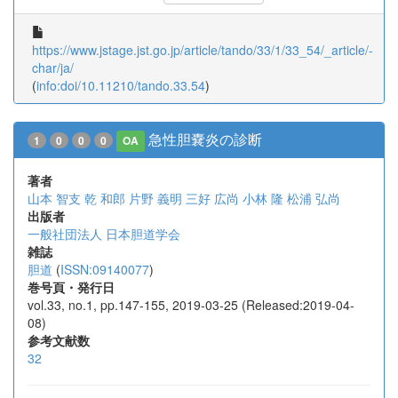
https://www.jstage.jst.go.jp/article/tando/33/1/33_54/_article/-
char/ja/
(
info:doi/10.11210/tando.33.54
)
急性胆嚢炎の診断
1
0
0
0
OA
著者
山本 智支
乾 和郎
片野 義明
三好 広尚
小林 隆
松浦 弘尚
出版者
一般社団法人 日本胆道学会
雑誌
胆道
(
ISSN:09140077
)
巻号頁・発行日
vol.33, no.1, pp.147-155, 2019-03-25 (Released:2019-04-
08)
参考文献数
32