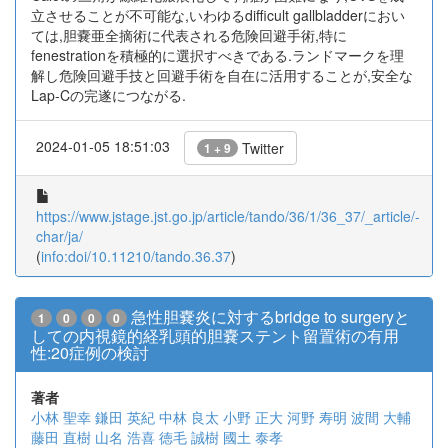
立させることが不可能な,いわゆるdifficult gallbladderにおい
ては,胆嚢亜全摘術に代表される危険回避手術,特に
fenestrationを積極的に選択すべきである.ランドマークを理
解し危険回避手技と回避手術を自在に活用することが,安全な
Lap-Cの完遂につながる.
2024-01-05 18:51:03
Twitter
1 + 9
https://www.jstage.jst.go.jp/article/tando/36/1/36_37/_article/-
char/ja/
(
info:doi/10.11210/tando.36.37
)
急性胆嚢炎に対するbridge to surgeryと
1
0
0
0
しての内視鏡的経乳頭的胆嚢ステント留置術の有用
性:20症例の検討
著者
小林 聖幸
鎌田 英紀
中林 良太
小野 正大
河野 寿明
波間 大輔
藤田 直樹
山名 浩喜
徳毛 誠樹
國土 泰孝