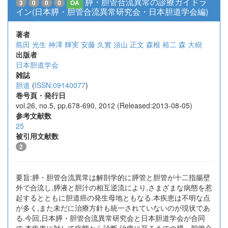
膵・胆管合流異常の診療ガイドラ
3
0
0
0
OA
イン(日本膵・胆管合流異常研究会・日本胆道学会編)
著者
島田 光生
神澤 輝実
安藤 久實
須山 正文
森根 裕二
森 大樹
出版者
日本胆道学会
雑誌
胆道
(
ISSN:09140077
)
巻号頁・発行日
vol.26, no.5, pp.678-690, 2012 (Released:2013-08-05)
参考文献数
25
被引用文献数
2
要旨:膵・胆管合流異常は解剖学的に膵管と胆管が十二指腸壁
外で合流し,膵液と胆汁の相互逆流により,さまざまな病態を惹
起するとともに胆道癌の発生母地ともなる.本疾患は不明な点
が多く,また未だに治療方針も統一されていないのが現状であ
る.今回,日本膵・胆管合流異常研究会と日本胆道学会が合同