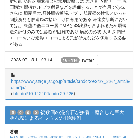
断可能である.胆嚢癌との鑑別診断には,大きさ,内部エコー,表
面構造,層構造,ドプラ所見などを評価することが有用である.
さらに,胆嚢腫大,肝外胆管拡張,デブリ,胆嚢壁の性状といった
間接所見も胆道癌の拾い上げに有用である.深達度診断におい
ては,胆嚢壁の低エコー層にMPとSS浅層が含まれるため層構
造の評価のみでは診断が困難であり,病変の形状,大きさ,内部
エコーおよび造影エコーによる染影所見などを併用する必要
がある.
2023-07-15 11:03:14
Twitter
16 + 114
https://www.jstage.jst.go.jp/article/tando/29/2/29_226/_article/-
char/ja/
(
info:doi/10.11210/tando.29.226
)
複数個の混合石が接着・癒合した巨大
5
0
0
0
胆石塊によるイレウスの1治験例
著者
長沼 宏
小河原 忠彦
後藤 振一郎
松本 由朗
須田 耕一
茂垣 雅