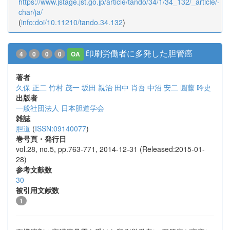
https://www.jstage.jst.go.jp/article/tando/34/1/34_132/_article/-
char/ja/
(
info:doi/10.11210/tando.34.132
)
印刷労働者に多発した胆管癌
4
0
0
0
OA
著者
久保 正二
竹村 茂一
坂田 親治
田中 肖吾
中沼 安二
圓藤 吟史
出版者
一般社団法人 日本胆道学会
雑誌
胆道
(
ISSN:09140077
)
巻号頁・発行日
vol.28, no.5, pp.763-771, 2014-12-31 (Released:2015-01-
28)
参考文献数
30
被引用文献数
1