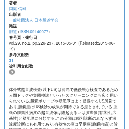
著者
岡庭 信司
出版者
一般社団法人 日本胆道学会
雑誌
胆道
(
ISSN:09140077
)
巻号頁・発行日
vol.29, no.2, pp.226-237, 2015-05-31 (Released:2015-06-
19)
参考文献数
31
被引用文献数
3
体外式超音波検査(以下US)は簡易で低侵襲な検査であるため
人間ドックや集団検診といったスクリーニングにも広く用い
られている.胆嚢ポリープや壁肥厚はよく遭遇するUS所見で
あり,胆嚢癌はUS検診の成果が期待できる癌とされている.胆
嚢の腫瘍性病変の超音波像は隆起あるいは腫瘤像(有茎性,広
基性)と壁肥厚に分類する.この分類は鑑別診断のみならず深
達度診断にも有用であり,有茎性の癌は早期癌(腺腫内癌)と診