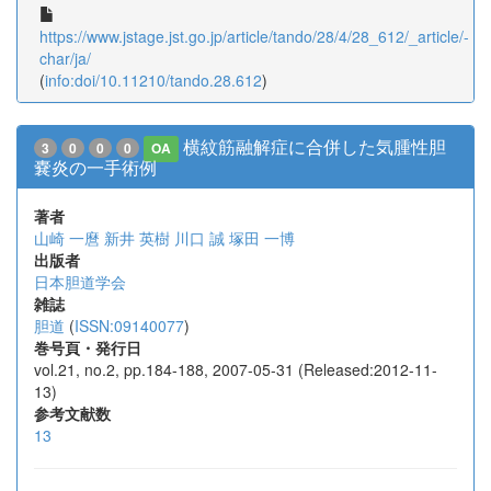
https://www.jstage.jst.go.jp/article/tando/28/4/28_612/_article/-
char/ja/
(
info:doi/10.11210/tando.28.612
)
横紋筋融解症に合併した気腫性胆
3
0
0
0
OA
嚢炎の一手術例
著者
山崎 一麿
新井 英樹
川口 誠
塚田 一博
出版者
日本胆道学会
雑誌
胆道
(
ISSN:09140077
)
巻号頁・発行日
vol.21, no.2, pp.184-188, 2007-05-31 (Released:2012-11-
13)
参考文献数
13