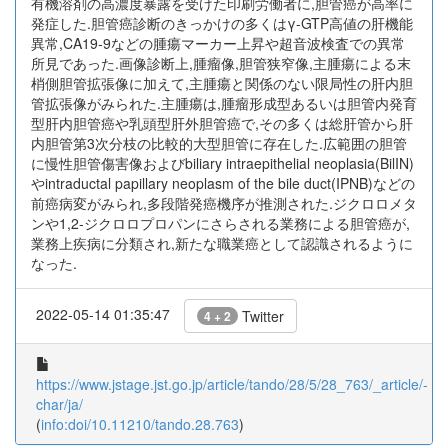
有機溶剤の高濃度暴露を受けた印刷労働者に,胆管癌が高率に
発症した.胆管癌診断のきっかけの多くはγ-GTP高値の肝機能
異常,CA19-9などの腫瘍マーカー上昇や超音波検査での異常
所見であった.画像診断上,腫瘤像,胆管狭窄像,主腫瘍による末
梢側胆管拡張像に加えて,主腫瘍と関係のない限局性の肝内胆
管拡張像がみられた.主腫瘍は,腫瘤形成型あるいは胆管内発育
型肝内胆管癌や乳頭型肝外胆管癌で,その多くは総肝管から肝
内胆管第3次分枝の比較的大型胆管に存在した.広範囲の胆管
に慢性胆管傷害像およびbiliary intraepithelial neoplasia(BilIN)
やintraductal papillary neoplasm of the bile duct(IPNB)などの
前癌病変がみられ,多段階発癌機序が推測された.ジクロロメタ
ンや1,2-ジクロロプロパンにさらされる業務による胆管癌が,
業務上疾病に分類され,新たな職業癌として認識されるように
なった.
2022-05-14 01:35:47
Twitter
4 + 2
https://www.jstage.jst.go.jp/article/tando/28/5/28_763/_article/-
char/ja/
(
info:doi/10.11210/tando.28.763
)