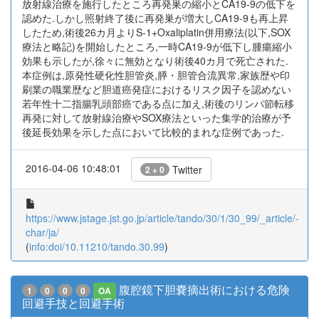
放射線治療を施行したところ再発巣の縮小とCA19-9の低下を
認めた.しかし照射終了後に再発巣が増大しCA19-9も再上昇
したため,術後26カ月よりS-1+Oxaliplatin併用療法(以下,SOX
療法と略記)を開始したところ,一時CA19-9が低下し腫瘍縮小
効果も示したが,徐々に無効となり術後40カ月で死亡された.
本症例は,原発性硬化性胆管炎,膵・胆管合流異常,家族歴や印
刷業の職業歴など胆道癌発症におけるリスク因子を認めない
若年性十二指腸乳頭部癌である点に加え,術後のリンパ節転移
再発に対して放射線治療やSOX療法といった集学的治療が予
後延長効果を示した点において比較的まれな症例であった.
2016-04-06 10:48:01
Twitter
2 + 0
https://www.jstage.jst.go.jp/article/tando/30/1/30_99/_article/-
char/ja/
(
info:doi/10.11210/tando.30.99
)
腹腔鏡下胆嚢摘出術における危険
1
0
0
0
OA
回避手技と回避手術