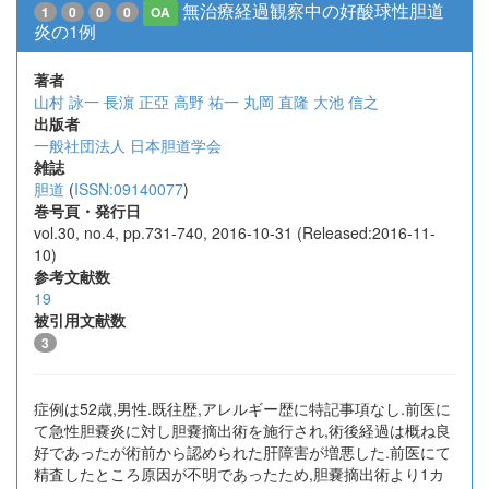
無治療経過観察中の好酸球性胆道
1
0
0
0
OA
炎の1例
著者
山村 詠一
長濵 正亞
高野 祐一
丸岡 直隆
大池 信之
出版者
一般社団法人 日本胆道学会
雑誌
胆道
(
ISSN:09140077
)
巻号頁・発行日
vol.30, no.4, pp.731-740, 2016-10-31 (Released:2016-11-
10)
参考文献数
19
被引用文献数
3
症例は52歳,男性.既往歴,アレルギー歴に特記事項なし.前医に
て急性胆嚢炎に対し胆嚢摘出術を施行され,術後経過は概ね良
好であったが術前から認められた肝障害が増悪した.前医にて
精査したところ原因が不明であったため,胆嚢摘出術より1カ