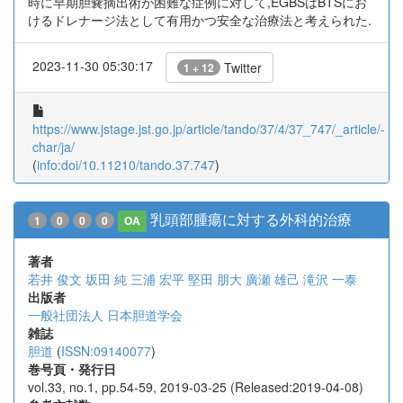
時に早期胆嚢摘出術が困難な症例に対して,EGBSはBTSにお
けるドレナージ法として有用かつ安全な治療法と考えられた.
2023-11-30 05:30:17
Twitter
1 + 12
https://www.jstage.jst.go.jp/article/tando/37/4/37_747/_article/-
char/ja/
(
info:doi/10.11210/tando.37.747
)
乳頭部腫瘍に対する外科的治療
1
0
0
0
OA
著者
若井 俊文
坂田 純
三浦 宏平
堅田 朋大
廣瀬 雄己
滝沢 一泰
出版者
一般社団法人 日本胆道学会
雑誌
胆道
(
ISSN:09140077
)
巻号頁・発行日
vol.33, no.1, pp.54-59, 2019-03-25 (Released:2019-04-08)