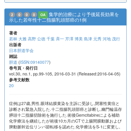
集学的治療により予後延長効果を
2
0
0
0
OA
示した若年性十二指腸乳頭部癌の1例
著者
若林 大雅
高野 公徳
千葉 斉一
芹澤 博美
島津 元秀
河地 茂行
出版者
日本胆道学会
雑誌
胆道
(
ISSN:09140077
)
巻号頁・発行日
vol.30, no.1, pp.99-105, 2016-03-31 (Released:2016-04-05)
参考文献数
20
症例は27歳,男性.眼球結膜黄染を主訴に受診し,閉塞性黄疸と
診断され緊急入院した.十二指腸乳頭部癌と診断し,幽門輪温存
膵頭十二指腸切除術を施行した.術後Gemcitabineによる補助
化学療法を継続したが術後10カ月のCTで上腸間膜動脈および
脾動脈幹近位リンパ節転移を認めた.化学療法をS-1に変更し,