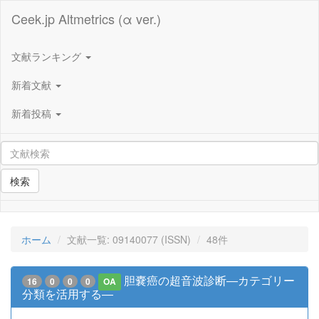
Ceek.jp Altmetrics (α ver.)
文献ランキング
新着文献
新着投稿
検索
ホーム
文献一覧: 09140077 (ISSN)
48件
胆嚢癌の超音波診断―カテゴリー
16
0
0
0
OA
分類を活用する―