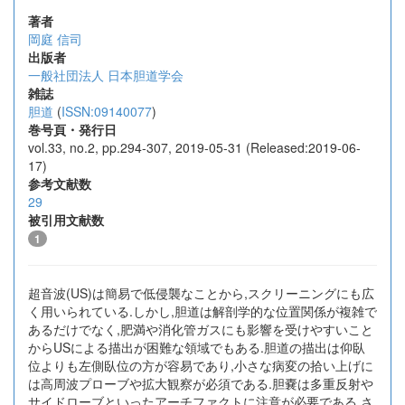
著者
岡庭 信司
出版者
一般社団法人 日本胆道学会
雑誌
胆道
(
ISSN:09140077
)
巻号頁・発行日
vol.33, no.2, pp.294-307, 2019-05-31 (Released:2019-06-
17)
参考文献数
29
被引用文献数
1
超音波(US)は簡易で低侵襲なことから,スクリーニングにも広
く用いられている.しかし,胆道は解剖学的な位置関係が複雑で
あるだけでなく,肥満や消化管ガスにも影響を受けやすいこと
からUSによる描出が困難な領域でもある.胆道の描出は仰臥
位よりも左側臥位の方が容易であり,小さな病変の拾い上げに
は高周波プローブや拡大観察が必須である.胆嚢は多重反射や
サイドローブといったアーチファクトに注意が必要である.さ