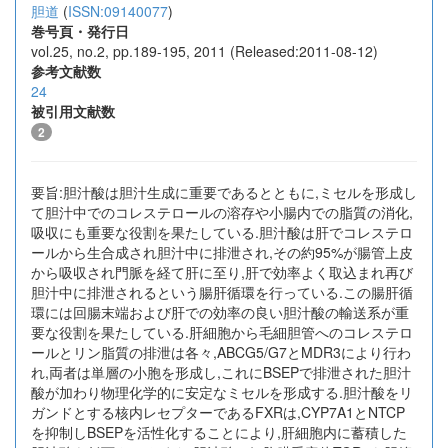
胆道
(
ISSN:09140077
)
巻号頁・発行日
vol.25, no.2, pp.189-195, 2011 (Released:2011-08-12)
参考文献数
24
被引用文献数
2
要旨:胆汁酸は胆汁生成に重要であるとともに,ミセルを形成し
て胆汁中でのコレステロールの溶存や小腸内での脂質の消化,
吸収にも重要な役割を果たしている.胆汁酸は肝でコレステロ
ールから生合成され胆汁中に排泄され,その約95%が腸管上皮
から吸収され門脈を経て肝に至り,肝で効率よく取込まれ再び
胆汁中に排泄されるという腸肝循環を行っている.この腸肝循
環には回腸末端および肝での効率の良い胆汁酸の輸送系が重
要な役割を果たしている.肝細胞から毛細胆管へのコレステロ
ールとリン脂質の排泄は各々,ABCG5/G7とMDR3により行わ
れ,両者は単層の小胞を形成し,これにBSEPで排泄された胆汁
酸が加わり物理化学的に安定なミセルを形成する.胆汁酸をリ
ガンドとする核内レセプターであるFXRは,CYP7A1とNTCP
を抑制しBSEPを活性化することにより,肝細胞内に蓄積した