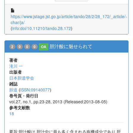
https://www.jstage.jst.go.jp/article/tando/28/2/28_172/_article/-
char/ja/
(
info:doi/10.11210/tando.28.172
)
胆汁酸に魅せられて
2
0
0
0
OA
著者
滝川 一
出版者
日本胆道学会
雑誌
胆道
(
ISSN:09140077
)
巻号頁・発行日
vol.27, no.1, pp.23-28, 2013 (Released:2013-08-05)
参考文献数
18
要旨:胆汁酸は,胆汁中に最も多く含まれる有機成分であり,肝