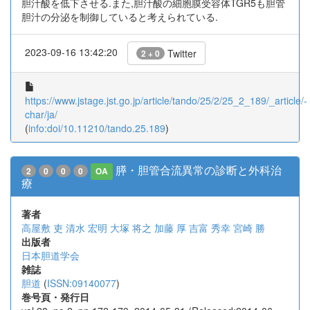
胆汁酸を低下させる.また,胆汁酸の細胞膜受容体TGR5も胆管
胆汁の分泌を制御していると考えられている.
2023-09-16 13:42:20
Twitter
2 + 0
https://www.jstage.jst.go.jp/article/tando/25/2/25_2_189/_article/-
char/ja/
(
info:doi/10.11210/tando.25.189
)
膵・胆管合流異常の診断と外科治
2
0
0
0
OA
療
著者
高屋敷 吏
清水 宏明
大塚 将之
加藤 厚
吉富 秀幸
宮崎 勝
出版者
日本胆道学会
雑誌
胆道
(
ISSN:09140077
)
巻号頁・発行日