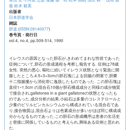
俊
鈴木 範美
出版者
日本胆道学会
雑誌
胆道
(
ISSN:09140077
)
巻号頁・発行日
vol.4, no.4, pp.509-514, 1990
イレウスの原因となった胆石が,きわめてまれな性状であった
症例について,胆石の形成過程を考察し報告する. 症例は78歳
女性. 突然の悪心, 嘔吐に続いてイレウス状態となり緊急に開
腹したところ,4.5×3×3cmの胆石塊による回腸の閉塞で,胆嚢
十二指腸瘻から消化管に逸脱したものであった. この胆石塊は
直径1~1.5cm の混合石10個が胆石構成成分と同様の成分物質
で接合され,gallstones in a giant gallstoneの状態となったも
のであった,成分分析の結果,小結石は多量のコレステロールと
少量のビリルビンカルシウムから構成されている混合石であ
り,接合物質は,混合石よりは色素成分が多いがほぼ同じ構成成
分からなるものであった.この胆石の形成機序は患者の生活史
と密接に関係しているものと考えられ,興味ある症例と思われ
た.