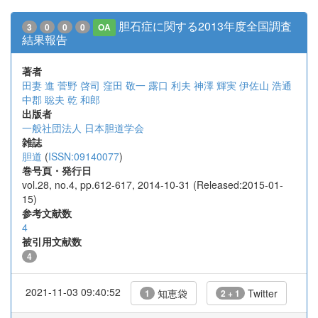
胆石症に関する2013年度全国調査
3
0
0
0
OA
結果報告
著者
田妻 進
菅野 啓司
窪田 敬一
露口 利夫
神澤 輝実
伊佐山 浩通
中郡 聡夫
乾 和郎
出版者
一般社団法人 日本胆道学会
雑誌
胆道
(
ISSN:09140077
)
巻号頁・発行日
vol.28, no.4, pp.612-617, 2014-10-31 (Released:2015-01-
15)
参考文献数
4
被引用文献数
4
2021-11-03 09:40:52
知恵袋
Twitter
1
2 + 1