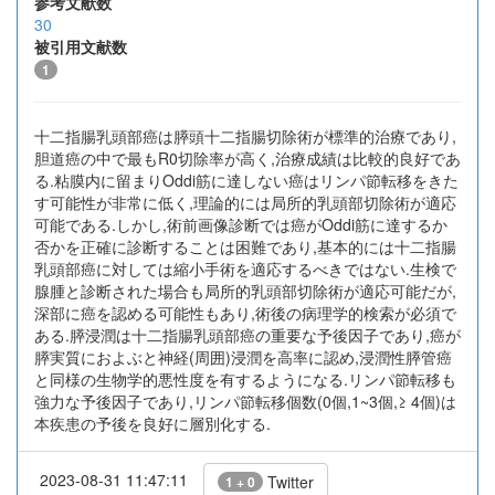
参考文献数
30
被引用文献数
1
十二指腸乳頭部癌は膵頭十二指腸切除術が標準的治療であり,
胆道癌の中で最もR0切除率が高く,治療成績は比較的良好であ
る.粘膜内に留まりOddi筋に達しない癌はリンパ節転移をきた
す可能性が非常に低く,理論的には局所的乳頭部切除術が適応
可能である.しかし,術前画像診断では癌がOddi筋に達するか
否かを正確に診断することは困難であり,基本的には十二指腸
乳頭部癌に対しては縮小手術を適応するべきではない.生検で
腺腫と診断された場合も局所的乳頭部切除術が適応可能だが,
深部に癌を認める可能性もあり,術後の病理学的検索が必須で
ある.膵浸潤は十二指腸乳頭部癌の重要な予後因子であり,癌が
膵実質におよぶと神経(周囲)浸潤を高率に認め,浸潤性膵管癌
と同様の生物学的悪性度を有するようになる.リンパ節転移も
強力な予後因子であり,リンパ節転移個数(0個,1~3個,≥ 4個)は
本疾患の予後を良好に層別化する.
2023-08-31 11:47:11
Twitter
1 + 0