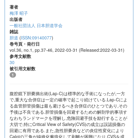
著者
梅澤 昭子
出版者
一般社団法人 日本胆道学会
雑誌
胆道
(
ISSN:09140077
)
巻号頁・発行日
vol.36, no.1, pp.37-46, 2022-03-31 (Released:2022-03-31)
参考文献数
30
被引用文献数
1
腹腔鏡下胆嚢摘出術(Lap-C)は標準的な手術になったが,一方
で,重大な合併症は一定の確率で起こり続けている.Lap-Cによ
る血管胆管損傷は最も避けるべき合併症のひとつであり,その
予後は不良である.胆管損傷を回避するための解剖学的事項す
なわちランドマークを理解し,危険回避手技を励行することが
大切で,特にCritical View of Safety(CVS)の成立は誤認損傷の
回避に有用である.また,急性胆嚢炎などの炎症性変化により
Calotの三角が線維化瘢痕化して剥離が困難になり,CVSを成