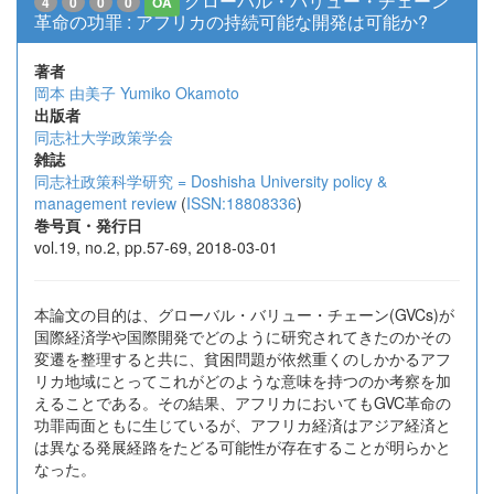
グローバル・バリュー・チェーン
4
0
0
0
OA
革命の功罪 : アフリカの持続可能な開発は可能か?
著者
岡本 由美子
Yumiko Okamoto
出版者
同志社大学政策学会
雑誌
同志社政策科学研究 = Doshisha University policy &
management review
(
ISSN:18808336
)
巻号頁・発行日
vol.19, no.2, pp.57-69, 2018-03-01
本論文の目的は、グローバル・バリュー・チェーン(GVCs)が
国際経済学や国際開発でどのように研究されてきたのかその
変遷を整理すると共に、貧困問題が依然重くのしかかるアフ
リカ地域にとってこれがどのような意味を持つのか考察を加
えることである。その結果、アフリカにおいてもGVC革命の
功罪両面ともに生じているが、アフリカ経済はアジア経済と
は異なる発展経路をたどる可能性が存在することが明らかと
なった。