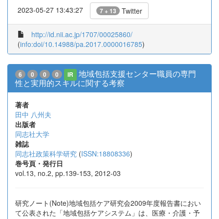
2023-05-27 13:43:27
Twitter
7 + 13
http://id.nii.ac.jp/1707/00025860/
(
info:doi/10.14988/pa.2017.0000016785
)
地域包括支援センター職員の専門
6
0
0
0
IR
性と実用的スキルに関する考察
著者
田中 八州夫
出版者
同志社大学
雑誌
同志社政策科学研究
(
ISSN:18808336
)
巻号頁・発行日
vol.13, no.2, pp.139-153, 2012-03
研究ノート(Note)地域包括ケア研究会2009年度報告書におい
て公表された「地域包括ケアシステム」は、医療・介護・予