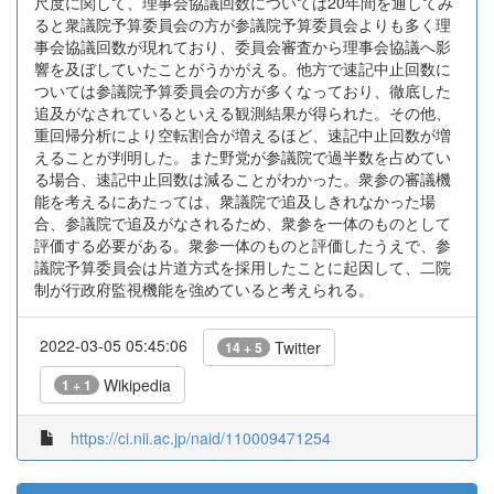
尺度に関して、理事会協議回数については20年間を通してみ
ると衆議院予算委員会の方が参議院予算委員会よりも多く理
事会協議回数が現れており、委員会審査から理事会協議へ影
響を及ぼしていたことがうかがえる。他方で速記中止回数に
ついては参議院予算委員会の方が多くなっており、徹底した
追及がなされているといえる観測結果が得られた。その他、
重回帰分析により空転割合が増えるほど、速記中止回数が増
えることが判明した。また野党が参議院で過半数を占めてい
る場合、速記中止回数は減ることがわかった。衆参の審議機
能を考えるにあたっては、衆議院で追及しきれなかった場
合、参議院で追及がなされるため、衆参を一体のものとして
評価する必要がある。衆参一体のものと評価したうえで、参
議院予算委員会は片道方式を採用したことに起因して、二院
制が行政府監視機能を強めていると考えられる。
2022-03-05 05:45:06
Twitter
14 + 5
Wikipedia
1 + 1
https://ci.nii.ac.jp/naid/110009471254