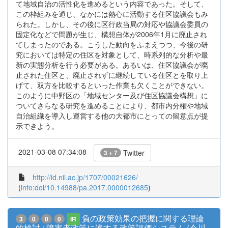
て地域自治の活性化を進めるという内容であった。そして、
この枠組みを通じ、なかには熱心に活動する住区協議会もみ
られた。しかし、その後に区行政当局の対応や協議会委員の
固定化などで問題が生じ、構想自体が2006年1月に廃止され
てしまったのである。こうした動向をふまえつつ、今後の研
究においては特定の住区を対象として、時系列的な分析や最
新の実態分析を行う必要がある。あるいは、住区協議会が廃
止された住区と、廃止されずに継続している住区とを取り上
げて、双方を比較するといった作業も欠くことができない。
このように中野区の「地域センター及び住区協議会構想」に
ついてさらなる研究を進めることにより、都市内分権や地域
自治組織を導入し運営する他の大都市にとっての留意点が提
示できよう。
2021-03-08 07:34:08
Twitter
3 + 7
http://id.nii.ac.jp/1707/00021626/
(
info:doi/10.14988/pa.2017.0000012685
)
負の政策効果の把握に関する理論
3
0
0
0
IR
的検討 : 障害者政策に適する政策評価システム (今川