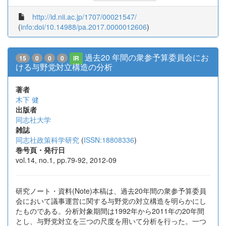
http://id.nii.ac.jp/1707/00021547/
(
info:doi/10.14988/pa.2017.0000012606
)
過去20 年間の衆参予算委員会にお
15
0
0
0
IR
ける与野党対立構造の分析
著者
木下 健
出版者
同志社大学
雑誌
同志社政策科学研究
(
ISSN:18808336
)
巻号頁・発行日
vol.14, no.1, pp.79-92, 2012-09
研究ノート・資料(Note)本稿は、過去20年間の衆参予算委員
会において議事運営に関する与野党の対立構造を明らかにし
たものである。分析対象期間は1992年から2011年の20年間
とし、与野党対立を三つの尺度を用いて分析を行った。一つ