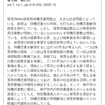
vol.7, no.1, pp.219-232, 2005-12
研究(Note)保育所待機児童問題は、大きな社会問題となって
いる。政府は「待機児童ゼロ作戦」を打ち出し待機児童解消
政策を実行している。しかし、保育所施設数および保育所利
用児童数が増加しているにもかかわらず待機児童数は増加し
ている。女性の就業率の上昇、および核家族化等の要因によ
り、保育所の利用を希望する勤労世帯が増えているからであ
る。待機児童を解消するには3つの手法が考えられ、一つは保
育所数の増加、二つ目は育児休業制度の整備、三つ目は所得
保障制度の整備である。本稿では、保育を必要とする子ども
の親の就業支援を考慮し、三つの手法のうち第一の保育所の
整備を選んだ。理由として育児と仕事を両立する形で望まし
い保育サービス環境を地域に作っていくことが大事だと考え
たからである。本稿の目的は、進む少子化の中で、増える保
育所待機児童問題をとりあげ、既存の社会資源を活用した保
育所整備の可能性を検証することにある。そこで、神戸市の
待機児童数に着目し、神戸市内の特別養護老人ホームを社会
資源としてとらえ、特別養護老人ホームに保育所を併設する
施策によって、待機児童数の早期解消と保育所整備コストの
軽減の可能性を分析している。