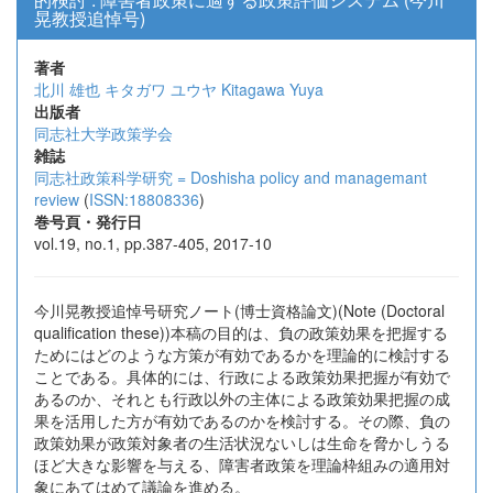
晃教授追悼号)
著者
北川 雄也
キタガワ ユウヤ
Kitagawa Yuya
出版者
同志社大学政策学会
雑誌
同志社政策科学研究 = Doshisha policy and managemant
review
(
ISSN:18808336
)
巻号頁・発行日
vol.19, no.1, pp.387-405, 2017-10
今川晃教授追悼号研究ノート(博士資格論文)(Note (Doctoral
qualification these))本稿の目的は、負の政策効果を把握する
ためにはどのような方策が有効であるかを理論的に検討する
ことである。具体的には、行政による政策効果把握が有効で
あるのか、それとも行政以外の主体による政策効果把握の成
果を活用した方が有効であるのかを検討する。その際、負の
政策効果が政策対象者の生活状況ないしは生命を脅かしうる
ほど大きな影響を与える、障害者政策を理論枠組みの適用対
象にあてはめて議論を進める。