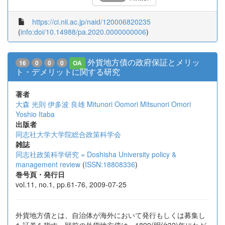
https://ci.nii.ac.jp/naid/120006820235
(
info:doi/10.14988/pa.2020.0000000006
)
外貨地方債の政府保証とメリッ
16
0
0
0
OA
ト・デメリットに関する研究
著者
大森 光則
伊多波 良雄
Mitunori Oomori
Mitsunori Omori
Yoshio Itaba
出版者
同志社大学大学院総合政策科学会
雑誌
同志社政策科学研究 = Doshisha University policy &
management review
(
ISSN:18808336
)
巻号頁・発行日
vol.11, no.1, pp.61-76, 2009-07-25
外貨地方債とは、自治体が海外において発行もしくは募集し