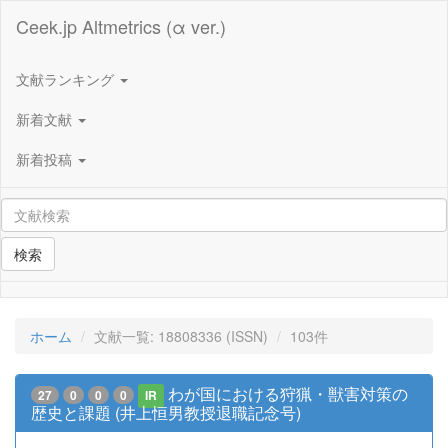
Ceek.jp Altmetrics (α ver.)
文献ランキング
新着文献
新着投稿
検索
ホーム
文献一覧: 18808336 (ISSN)
103件
わが国における狩猟・獣害対策の
27
0
0
0
IR
歴史と課題 (井上恒男教授退職記念号)