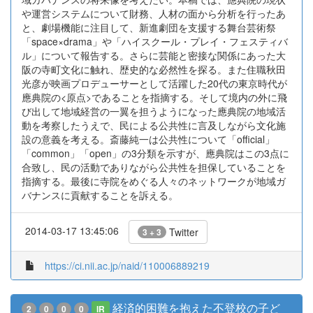
や運営システムについて財務、人材の面から分析を行ったあ
と、劇場機能に注目して、新進劇団を支援する舞台芸術祭
「space×drama」や「ハイスクール・プレイ・フェスティバ
ル」について報告する。さらに芸能と密接な関係にあった大
阪の寺町文化に触れ、歴史的な必然性を探る。また住職秋田
光彦が映画プロデューサーとして活躍した20代の東京時代が
應典院の<原点>であることを指摘する。そして境内の外に飛
び出して地域経営の一翼を担うようになった應典院の地域活
動を考察したうえで、民による公共性に言及しながら文化施
設の意義を考える。斎藤純一は公共性について「official」
「common」「open」の3分類を示すが、應典院はこの3点に
合致し、民の活動でありながら公共性を担保していることを
指摘する。最後に寺院をめぐる人々のネットワークが地域ガ
バナンスに貢献することを訴える。
2014-03-17 13:45:06
Twitter
3 + 3
https://ci.nii.ac.jp/naid/110006889219
経済的困難を抱えた不登校の子ど
2
0
0
0
IR