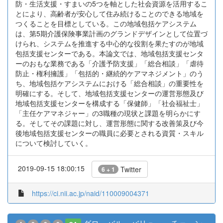
防・生活支援・すまいの5つを軸とした社会資源を活用するこ
とにより、高齢者が安心して住み続けることのできる地域を
つくることを目標としている。この地域包括ケアシステム
は、第5期介護保険事業計画のグランドデザインとして位置づ
けられ、システムを推進する中心的な役割を果たすのが地域
包括支援センターである。本論文では、地域包括支援センタ
ーのおもな業務である「介護予防支援」「総合相談」「虐待
防止・権利擁護」「包括的・継続的ケアマネジメント」のう
ち、地域包括ケアシステムにおける「総合相談」の重要性を
明確にする。そして、地域包括支援センターの運営形態及び
地域包括支援センターを構成する「保健師」「社会福祉士」
「主任ケアマネジャー」の3職種の現状と課題を明らかにす
る。そしてその課題に対し、運営形態に関する改善策及び今
後地域包括支援センターの職員に必要とされる資質・スキル
について検討していく。
2019-09-15 18:00:15
Twitter
6 + 1
https://ci.nii.ac.jp/naid/110009004371