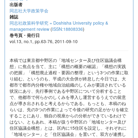
出版者
同志社大学政策学会
雑誌
同志社政策科学研究 = Doshisha University policy &
management review
(
ISSN:18808336
)
巻号頁・発行日
vol.13, no.1, pp.63-76, 2011-09-10
本稿では東京都中野区の「地域センター及び住区協議会構
想」に焦点を当て、主に「構想の概要の確認」「構想の実践
の把握」「構想廃止過程・要因の整理」という3つの作業に取
り組む。というのも、平成の大合併が終息した今日では、大
都市で都市内分権や地域自治組織のしくみが要請されている
状況にあり、先行事例である中野区について分析すること
で、他都市で何らかのしくみを導入し運営するうえでの留意
点が導き出されると考えるからである。もっとも、本稿のね
らいは、先の3つの作業によって今後の研究の足がかりを確立
することにあり、独自の視座からの分析ができているわけで
はない。ともあれ、本稿が扱う中野区の「地域センター及び
住区協議会構想」とは、区内に15住区を設定し、それぞれに
「地域センター」と「住区協議会」を置いて、双方が連携し