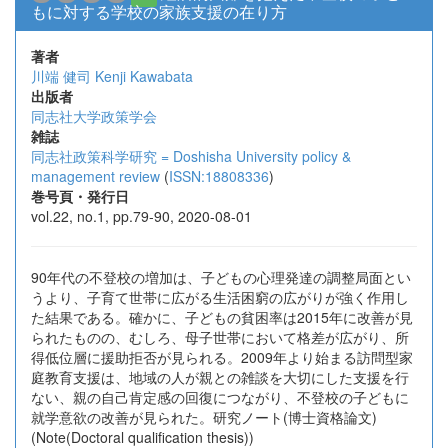
もに対する学校の家族支援の在り方
著者
川端 健司
Kenji Kawabata
出版者
同志社大学政策学会
雑誌
同志社政策科学研究 = Doshisha University policy &
management review
(
ISSN:18808336
)
巻号頁・発行日
vol.22, no.1, pp.79-90, 2020-08-01
90年代の不登校の増加は、子どもの心理発達の調整局面とい
うより、子育て世帯に広がる生活困窮の広がりが強く作用し
た結果である。確かに、子どもの貧困率は2015年に改善が見
られたものの、むしろ、母子世帯において格差が広がり、所
得低位層に援助拒否が見られる。2009年より始まる訪問型家
庭教育支援は、地域の人が親との雑談を大切にした支援を行
ない、親の自己肯定感の回復につながり、不登校の子どもに
就学意欲の改善が見られた。研究ノート(博士資格論文)
(Note(Doctoral qualification thesis))