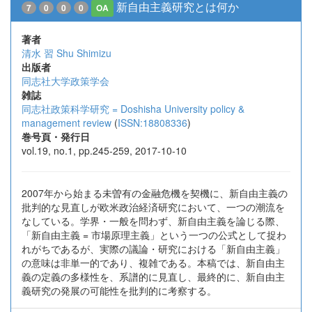
新自由主義研究とは何か
7
0
0
0
OA
著者
清水 習
Shu Shimizu
出版者
同志社大学政策学会
雑誌
同志社政策科学研究 = Doshisha University policy &
management review
(
ISSN:18808336
)
巻号頁・発行日
vol.19, no.1, pp.245-259, 2017-10-10
2007年から始まる未曽有の金融危機を契機に、新自由主義の
批判的な見直しが欧米政治経済研究において、一つの潮流を
なしている。学界・一般を問わず、新自由主義を論じる際、
「新自由主義 = 市場原理主義」という一つの公式として捉わ
れがちであるが、実際の議論・研究における「新自由主義」
の意味は非単一的であり、複雑である。本稿では、新自由主
義の定義の多様性を、系譜的に見直し、最終的に、新自由主
義研究の発展の可能性を批判的に考察する。