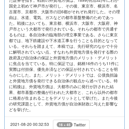
た証券を指す。戦前の外貨地方債は、1899(明治32)年にわが
国史上初めて神戸市が発行し、その後、東京市、横浜市、名
古屋市、京都市、大阪市の旧6都がそれぞれ発行した。その理
由は、水道、電気、ガスなどの都市基盤整備のためであっ
た。戦後においても、東京都、横浜市、大阪市、大阪府、神
戸市という大都市で発行されている。それらの都市で共通す
るものは、各自治体の臨海部の埋立事業である。さらに東京
都では、地下鉄建設や下水道工事を行うことも目的となって
いる。それらを踏まえて、本稿では、先行研究のなかで十分
に解明されていない点、すなわち外貨地方債を発行する際の
政府及び自治体の保証と外貨地方債のメリット・デメリット
に焦点を当てている。特に保証では、銘柄16件のうち11件に
実際は付担保、優先弁済などの保証が付されていることを明
らかにした。また、メリット・デメリットでは、公債負担論
と外貨地方債を発行できる自治体の観点から述べている。特
に戦後は、外貨地方債は、大都市のみに発行が許された結
果、都市基盤の整備が行われた大都市と、これら以外の都市
に格差が生まれることをデメリットとして挙げた。また今後
の研究課題として、外貨地方債が自治体財政に与えた影響な
どを挙げた。
2021-08-20 00:32:53
Twitter
16 + 45