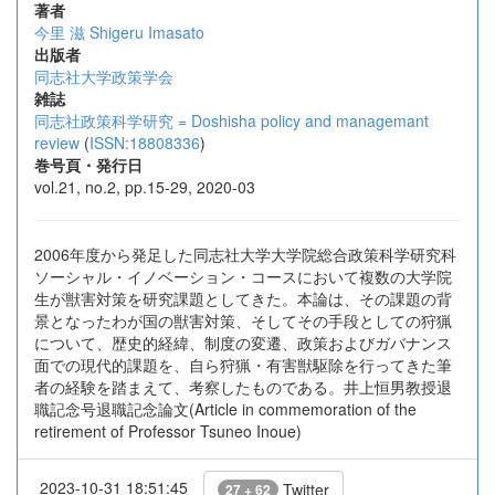
著者
今里 滋
Shigeru Imasato
出版者
同志社大学政策学会
雑誌
同志社政策科学研究 = Doshisha policy and managemant
review
(
ISSN:18808336
)
巻号頁・発行日
vol.21, no.2, pp.15-29, 2020-03
2006年度から発足した同志社大学大学院総合政策科学研究科
ソーシャル・イノベーション・コースにおいて複数の大学院
生が獣害対策を研究課題としてきた。本論は、その課題の背
景となったわが国の獣害対策、そしてその手段としての狩猟
について、歴史的経緯、制度の変遷、政策およびガバナンス
面での現代的課題を、自ら狩猟・有害獣駆除を行ってきた筆
者の経験を踏まえて、考察したものである。井上恒男教授退
職記念号退職記念論文(Article in commemoration of the
retirement of Professor Tsuneo Inoue)
2023-10-31 18:51:45
Twitter
27 + 62