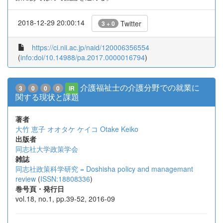
2018-12-29 20:00:14
Twitter
3 + 0
https://ci.nii.ac.jp/naid/120006356554
(
info:doi/10.14988/pa.2017.0000016794
)
介護福祉士の介護分野での就業に
3
0
0
0
IR
関する現状と課題
著者
大竹 恵子
オオタケ ケイコ
Otake Keiko
出版者
同志社大学政策学会
雑誌
同志社政策科学研究 = Doshisha policy and managemant
review
(
ISSN:18808336
)
巻号頁・発行日
vol.18, no.1, pp.39-52, 2016-09