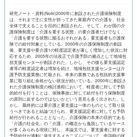
研究ノート・資料(Note)2000年に創設された介護保険制度
は、それまで主に女性が担ってきた家庭内での介護を、社会
全体で支えることを目的に創設された。そして、わが国の介
護保険制度は「介護を要する状態」の要介護者だけでなく、
「介護を要する状態に陥るおそれがある」要支援者も介護保
険での給付対象としている。2000年の介護保険制度の創設
後、要支援や要介護1の軽度認定者が著しく増加した状況に対
応するため、2005年の法改正で介護予防の拠点として地域包
括支援センターが創設された。しかし、その後も要支援認定
者等の軽度認定者は増加を続け、地域包括支援センターは介
護予防支援業務に忙殺され、本来の業務である包括的支援事
業に取り組む余裕がない状況が続いている。2000年に創設さ
れた介護保険制度の検討過程において、軽度者に対して予防
的給付を行うことは、保険事故に対して給付を行う保険制度
の原則に反するのではないかという意見も多く出された。し
かし、最終的には要介護と要支援は一体のものとして取り扱
うべきであると結論づけられ、要支援認定者に対しても予防
給付が行われることとなった。介護保険の本来の目的である
「介護の社会化」の「介護」の概念から逸脱しているケース
が多くみられる現状に対し、本論文では、要支援者に対する
予防給付が過剰に発生するメカニズムについて、申請時の状