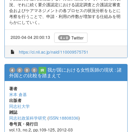
況、それに続く要介護認定における認定調査と介護認定審査
会およびケアマネジメントの各プロセスの状況分析をもとに
考察を行うことで、申請・利用の件数が増加する仕組みを明
らかにしていく。
2020-04-04 20:00:13
Twitter
4 + 0
https://ci.nii.ac.jp/naid/110009575751
我が国における女性医師の現状 : 諸
4
0
0
0
IR
外国との比較を踏まえて
著者
米本 倉基
出版者
同志社大学
雑誌
同志社政策科学研究
(
ISSN:18808336
)
巻号頁・発行日
vol.13, no.2, pp.109-125, 2012-03