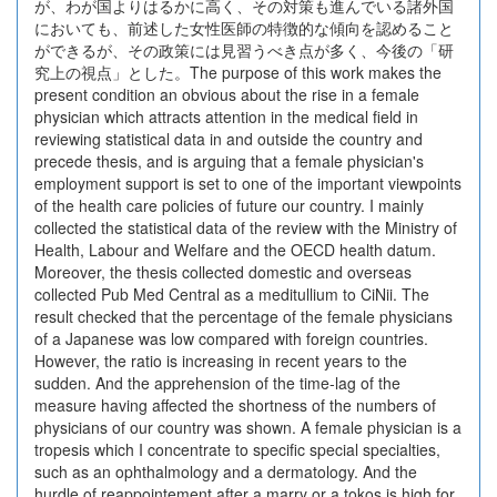
が、わが国よりはるかに高く、その対策も進んでいる諸外国
においても、前述した女性医師の特徴的な傾向を認めること
ができるが、その政策には見習うべき点が多く、今後の「研
究上の視点」とした。The purpose of this work makes the
present condition an obvious about the rise in a female
physician which attracts attention in the medical field in
reviewing statistical data in and outside the country and
precede thesis, and is arguing that a female physician's
employment support is set to one of the important viewpoints
of the health care policies of future our country. I mainly
collected the statistical data of the review with the Ministry of
Health, Labour and Welfare and the OECD health datum.
Moreover, the thesis collected domestic and overseas
collected Pub Med Central as a meditullium to CiNii. The
result checked that the percentage of the female physicians
of a Japanese was low compared with foreign countries.
However, the ratio is increasing in recent years to the
sudden. And the apprehension of the time-lag of the
measure having affected the shortness of the numbers of
physicians of our country was shown. A female physician is a
tropesis which I concentrate to specific special specialties,
such as an ophthalmology and a dermatology. And the
hurdle of reappointement after a marry or a tokos is high for