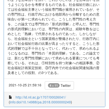
うようになるかを考察するものである。社会福祉行政におい
ては社会福祉主事という福祉専門職が雇用されているが、そ
の専門性は、行政庁内における他部局から分離するための意
味合いが第一に求められていた。こうした専門性の考え方
を、この論文では専門性の「形式的理解」と呼んだ。専門性
の形式的理解においては、専門性の内実は、経験年数をはじ
めとした「熟練」で代替されるものであった。しかしなが
ら、社会福祉士という国家資格が整備されたり、行政庁内に
おいて社会福祉行政の比重が高まったりすると、こうした形
式的理解では不十分となっていく。代わって、求められるよ
うになるのは、専門性の「本質的理解」である。この論文で
は、新たな専門性理解において求められる要素についても考
察している。それは、①特別性を持つ対象への相談事務、②
社会福祉計画策定技術、③庁内外での社会福祉関連知識の普
及者としての役割、の3つである。
2021-10-25 21:59:16
Twitter
4 + 11
http://id.nii.ac.jp/1707/00026041/
(
info:doi/10.14988/pa.2018.0000000249
)