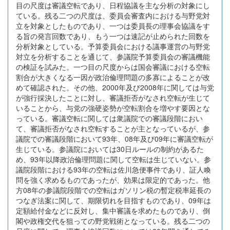
目の尺度は審議空転であり、日程協議を主な分析の対象にし
ている。残る二つの尺度は、委員会審査内における与野党対
立を対象としたものであり、一つは委員長の理事会協議をす
る旨の発言回数であり、もう一つは速記が止められた回数を
分析対象としている。予算委員会における議事運営の与野党
対立を分析することを通じて、参議院予算委員会の審議機能
の検証を試みた。一つ目の尺度からは国会審議における空転
割合が大きくなる一因が政治倫理問題の多寡によることが改
めて確認された。その他、2000年及び2008年に関しては与党
が強行採決したことに対し、審議拒否がなされ空転が生じて
いることから、与党の強硬姿勢が空転割合を増やす要因とな
っている。審議空転に関しては衆議院での審議段階におい
て、審議拒否がなされ空転することが主となっているが、参
議院での審議段階において93年、08年及び09年に審議空転が
生じている。参議院においては30日ルールの制約があるた
め、93年以降政治倫理問題に関して空転は生じていない。参
議院段階における93年の空転は佐川急便事件であり、証人喚
問を強く求めるものであったが、効果は限定的であった。他
方08年の参議院段階での空転はガソリン税の暫定税率延長の
つなぎ法案に関して、期限切れを目指すものであり、09年は
定額給付金などに反対し、集中審議を求めたものであり、倒
閣や政権交代を狙っての野党戦術となっている。残る二つの