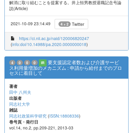
解消に取り組むことを提案する。井上恒男教授退職記念号論
説(Article)
2021-10-09 23:14:49
Twitter
4 + 2
https://ci.nii.ac.jp/naid/120006820247
(
info:doi/10.14988/pa.2020.0000000018
)
要支援認定者数および介護サービ
4
0
0
0
IR
ス利用量増加のメカニズム : 申請から給付までのプロ
セスに着目して
著者
田中 八州夫
出版者
同志社大学
雑誌
同志社政策科学研究
(
ISSN:18808336
)
巻号頁・発行日
vol.14, no.2, pp.209-221, 2013-03