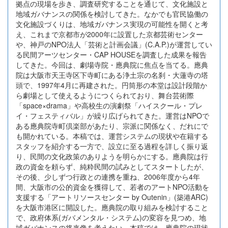
拠点の現場を歩き、調査研究することを通じて、文化施設と
地域ガバナンスの関係を検討してきた。なかでも官民協働の
文化施設づくりは、地域ガバナンス実現の可能性を開くと考
え、これまで京都市が2000年に設置した京都芸術センター
や、神戸のNPO法人「芸術と計画会議」(C.A.P.)が運営してい
る民間アーツセンター・CAP HOUSEを調査した成果を報告
してきた。今回は、劇場寺院・應典院に焦点を当てる。應典
院は大阪市天王寺区下寺町にある浄土宗の名刹・大蓮寺の塔
頭で、1997年4月に再建された。円筒形の本堂は設計段階か
ら劇場として使えるようにつくられており、舞台芸術際
「space×drama」や高校生の演劇祭「ハイスクール・プレ
イ・フェスティバル」が繰り広げられてきた。運営はNPOで
ある應典院寺町倶楽部があたり、宗派に関係なく、だれにで
も開かれている。本稿では、運営システムの現状や在籍する
スタッフを紹介する一方で、設立に至る過程を詳しく振り返
り、民間の文化政策のありようを明らかにする。應典院は行
政の資金を頼らず、純粋民間の試みとしてスタートしたが、
その後、少しずつ行政との連携を重ね、2006年度から4年
間、大阪市の公的資金を獲得して、若者のアートNPO活動を
支援する「アートリソースセンター by Outenin」(築港ARC)
を大阪市港区に開設した。應典院の取り組みを検討すること
で、政府体系(ガバメンタル・システム)の変容を見つめ、地
域ガバナンスの将来像を考えたい。本稿では、應典院の現状