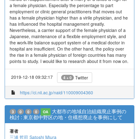
a female physician. Especially the percentage to part
employment or clinic general practitioners that moves out
has a female physician higher than a virile physician, and he
has influenced the hospital management greatly.
Nevertheless, a carrier support of the female physician of a
Japanese, maintenance of a flexible employment style, and
the work-life balance support system of a medical doctor in
hospital are insufficient. On the other hand, the policy over
the rise in a female physician of foreign countries has many
points to study. I would like to research about it from now on.
2019-12-18 09:32:17
Twitter
4 + 0
https://ci.nii.ac.jp/naid/110009004360
大都市の地域自治組織廃止事例の
3
0
0
0
OA
検討 : 東京都中野区の地・住構想廃止を事例にして
著者
三浦 哲司
Satoshi Miura