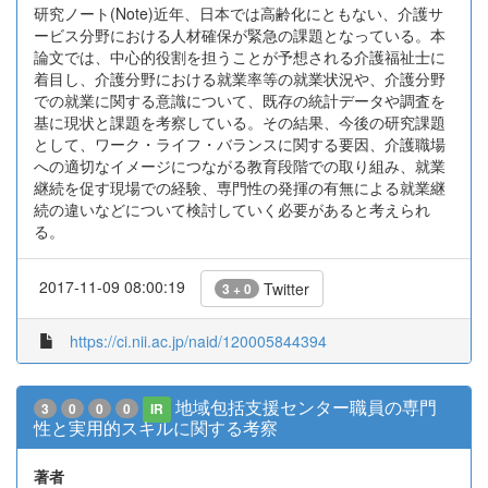
研究ノート(Note)近年、日本では高齢化にともない、介護サ
ービス分野における人材確保が緊急の課題となっている。本
論文では、中心的役割を担うことが予想される介護福祉士に
着目し、介護分野における就業率等の就業状況や、介護分野
での就業に関する意識について、既存の統計データや調査を
基に現状と課題を考察している。その結果、今後の研究課題
として、ワーク・ライフ・バランスに関する要因、介護職場
への適切なイメージにつながる教育段階での取り組み、就業
継続を促す現場での経験、専門性の発揮の有無による就業継
続の違いなどについて検討していく必要があると考えられ
る。
2017-11-09 08:00:19
Twitter
3 + 0
https://ci.nii.ac.jp/naid/120005844394
地域包括支援センター職員の専門
3
0
0
0
IR
性と実用的スキルに関する考察
著者