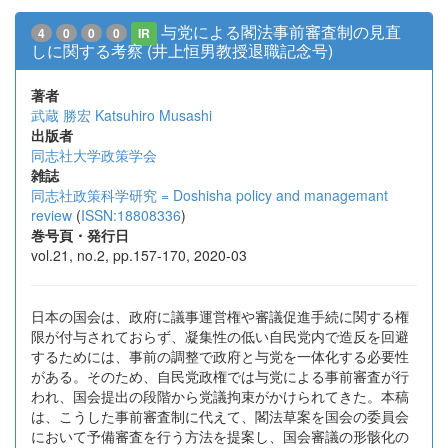
与党による閣法事前審査制の見直
4
0
0
0
IR
しに関する考察 (井上恒男教授退職記念号)
著者
武蔵 勝宏
Katsuhiro Musashi
出版者
同志社大学政策学会
雑誌
同志社政策科学研究 = Doshisha policy and managemant
review
(
ISSN:18808336
)
巻号頁・発行日
vol.21, no.2, pp.157-170, 2020-03
日本の国会は、政府に議事運営権や審議促進手続に関する権
限が付与されておらず、凝集性の低い自民党内で造反を回避
するためには、事前の調整で政府と与党を一体化する必要性
がある。そのため、自民党政権では与党による事前審査が行
われ、国会提出の段階から党議拘束がかけられてきた。本稿
は、こうした事前審査制に代えて、閣法草案を国会の委員会
において予備審査を行う方法を提案し、国会審議の形骸化の