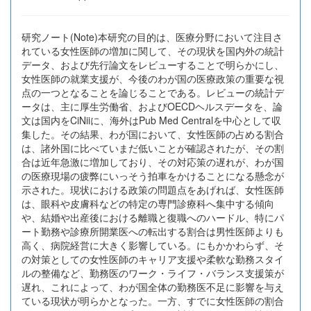
研究ノート(Note)本研究の目的は、医療分野において注目さ
れている女性医師の増加に関して、その現状を国内外の統計
データ、および先行論文をレビューすることで明らかにし、
女性医師の就業支援が、今後のわが国の医療政策の重要な視
点の一つとなることを論じることである。レビューの統計デ
ータは、主に厚生労働省、およびOECDヘルスデータを、論
文は国内をCiNiiに、海外はPub Med Centralを中心として収
集した。その結果、わが国において、女性医師の占める割合
は、諸外国に比べていまだ低いことが確認されたが、その割
合は近年急激に増加しており、その対応策の遅れが、わが国
の医療現場の疲弊にいっそう拍車をかけることになる懸念が
示された。現状における政策の問題点をあげれば、女性医師
は、眼科や皮膚科などの特定の専門診療科へ集中する傾向
や、結婚や出産後における離職と復職へのハードル、特にパ
ート勤務や診療所開業医への転出する割合は男性医師よりも
高く、病院経営に大きく影響している。にもかかわらず、そ
の対策としての女性医師のキャリア支援や柔軟な勤務スタイ
ルの整備など、勤務医のワーク・ライフ・バランス支援策が
遅れ、これによって、わが国全体の勤務医不足に影響を与え
ている現状が明らかとなった。一方、すでに女性医師の割合