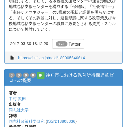
明確にする。そして、地域包括支援センターの運営形態及び
地域包括支援センターを構成する「保健師」「社会福祉士」
「主任ケアマネジャー」の3職種の現状と課題を明らかにす
る。そしてその課題に対し、運営形態に関する改善策及び今
後地域包括支援センターの職員に必要とされる資質・スキル
について検討していく。
2017-03-30 16:12:20
Twitter
3 + 0
https://ci.nii.ac.jp/naid/120005640614
神戸市における保育所待機児童ゼ
3
0
0
0
IR
ロへの提案
著者
中村 義樹
出版者
同志社大学
雑誌
同志社政策科学研究
(
ISSN:18808336
)
巻号頁・発行日