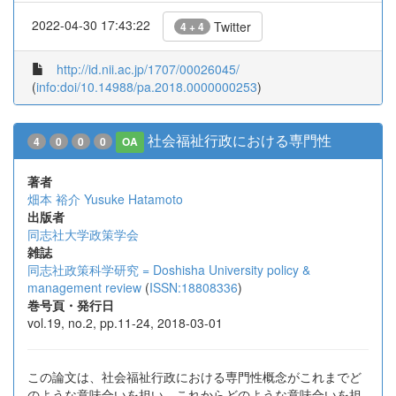
2022-04-30 17:43:22
Twitter
4 + 4
http://id.nii.ac.jp/1707/00026045/
(
info:doi/10.14988/pa.2018.0000000253
)
社会福祉行政における専門性
4
0
0
0
OA
著者
畑本 裕介
Yusuke Hatamoto
出版者
同志社大学政策学会
雑誌
同志社政策科学研究 = Doshisha University policy &
management review
(
ISSN:18808336
)
巻号頁・発行日
vol.19, no.2, pp.11-24, 2018-03-01
この論文は、社会福祉行政における専門性概念がこれまでど
のような意味合いを担い、これからどのような意味合いを担