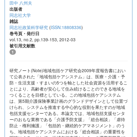
田中 八州夫
出版者
同志社大学
雑誌
同志社政策科学研究
(
ISSN:18808336
)
巻号頁・発行日
vol.13, no.2, pp.139-153, 2012-03
被引用文献数
1
研究ノート(Note)地域包括ケア研究会2009年度報告書におい
て公表された「地域包括ケアシステム」は、医療・介護・予
防・生活支援・すまいの5つを軸とした社会資源を活用するこ
とにより、高齢者が安心して住み続けることのできる地域を
つくることを目標としている。この地域包括ケアシステム
は、第5期介護保険事業計画のグランドデザインとして位置づ
けられ、システムを推進する中心的な役割を果たすのが地域
包括支援センターである。本論文では、地域包括支援センタ
ーのおもな業務である「介護予防支援」「総合相談」「虐待
防止・権利擁護」「包括的・継続的ケアマネジメント」のう
ち、地域包括ケアシステムにおける「総合相談」の重要性を