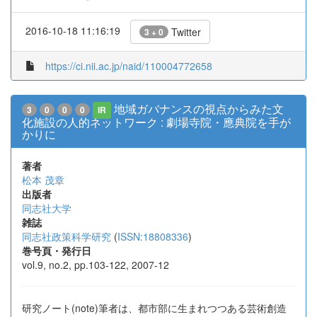
2016-10-18 11:16:19
Twitter
3 + 0
https://ci.nii.ac.jp/naid/110004772658
地域ガバナンスの視点からみた文
3
0
0
0
IR
化施設の人的ネットワーク : 劇場寺院・應典院を手が
かりに
著者
松本 茂章
出版者
同志社大学
雑誌
同志社政策科学研究
(
ISSN:18808336
)
巻号頁・発行日
vol.9, no.2, pp.103-122, 2007-12
研究ノート(note)筆者は、都市部に生まれつつある芸術創造