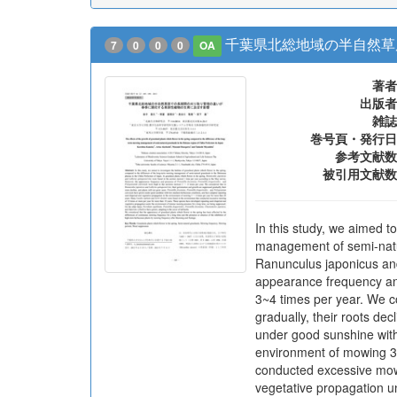
はてなブックマーク
1
https://www.jstage.jst.go.jp/article/hrghsj1999
千葉県北総地域の半自然草
7
0
0
0
OA
著者
出版者
雑誌
巻号頁・発行日
参考文献数
被引用文献数
In this study, we aimed t
management of semi-natur
Ranunculus japonicus and
appearance frequency and
3~4 times per year. We c
gradually, their roots de
under good sunshine with