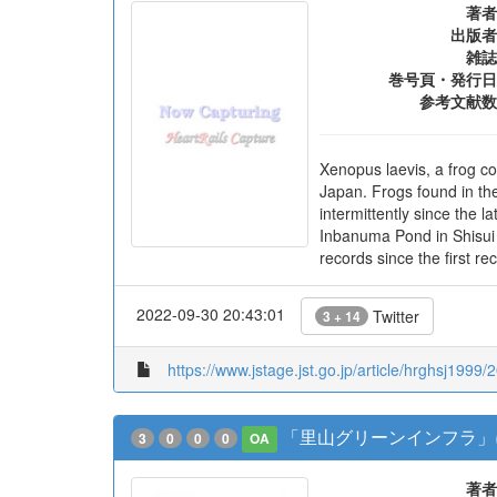
関東平野におけるアフリカ
3
0
0
0
OA
著者
出版者
雑誌
巻号頁・発行日
参考文献数
Xenopus laevis, a frog com
Japan. Frogs found in th
intermittently since the l
Inbanuma Pond in Shisui 
records since the first rec
2022-09-30 20:43:01
Twitter
3 + 14
https://www.jstage.jst.go.jp/article/hrghsj1999