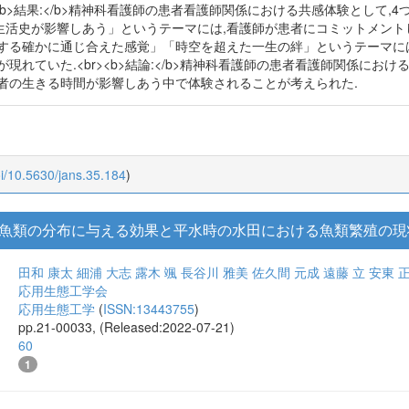
中で意識的あるいは無意識的に経験している患者看護師関係における共感体験
名を対象として非構造的面接を実施した.面接では関係性が深化し印象に残
r><b>結果:</b>精神科看護師の患者看護師関係における共感体験とし
活史が影響しあう」というテーマには,看護師が患者にコミットメント
する確かに通じ合えた感覚」「時空を超えた一生の絆」というテーマには,
現れていた.<br><b>結論:</b>精神科看護師の患者看護師関係にお
者の生きる時間が影響しあう中で体験されることが考えられた.
oi/10.5630/jans.35.184
)
魚類の分布に与える効果と平水時の水田における魚類繁殖の現
田和 康太
細浦 大志
露木 颯
長谷川 雅美
佐久間 元成
遠藤 立
安東 
応用生態工学会
応用生態工学
(
ISSN:13443755
)
pp.21-00033, (Released:2022-07-21)
60