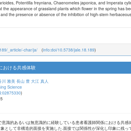
4 times per year for more than 20 years. Many Luzula capitata and Ixe
ng of 10 times or more per year for more than 10 years. These speci
nder the environment of intense mowing pressure for a long time, not 
garioides, Potentilla freyniana, Chaenomeles japonica, and Imperata cyli
t the appearance of grassland plants which flower in the spring has be
e and the presence or absence of the inhibition of high-stem herbaceo
189/_article/-char/ja/
(
info:doi/10.5738/jale.18.189
)
における共感体験
谷川 雅美
長山 豊
大江 真人
ing Science
N:02875330
)
15