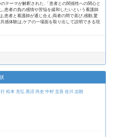
の特徴を明らかにすることである.<br><b>方法:
っている事例とのかかわりについて語ってもら
て,4つのテーマが解釈された.「患者との関係性への関心と
し,患者の負の感情や苦悩を緩和したいという看護師
患者と看護師が通じ合え,両者の間で喜び,感動,驚
ける共感体験は,ケアの一場面を取り出して説明できる現
状
正行
松本 充弘
黒沼 尚史
中村 圭吾
佐川 志朗