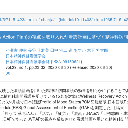
71/5/71_5_423/_article/-char/ja/
(
info:doi/10.11408/jjsidre1965.71.5_4
ecovery Action Plan)の視点を取り入れた看護計画に基づく精神
小瀬古 伸幸
長谷川 雅美
田中 浩二
進 あすか
木下 将太郎
日本精神保健看護学会
日本精神保健看護学会誌
(
ISSN:09180621
)
vol.29, no.1, pp.23-32, 2020-06-30 (Released:2020-06-30)
30
を反映した看護計画を用いた精神科訪問看護の効果を明らかにすることで
に精神科訪問看護を受けている15名を対象にWellness Recovery Act
後で日本語版Profile of Mood States(POMS)短縮版,日本語版Rosenbe
ess Schedule(RAS),Global Assessment of Function(GA
張」「抑うつ-落ち込み」「活気」「疲労」「混乱」,RASの「目標志向
,GAFであった.WRAPの視点を反映させた看護計画を用いた精神科訪