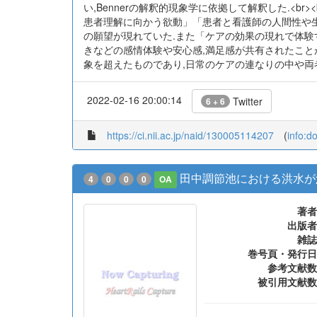
<b>目的:</b>精神科看護師が日常的な看護実践の
</b>精神科看護経験を5年以上有する看護師30
い,Bennerの解釈的現象学に依拠して解釈した.<b
患者理解に向かう欲動」「患者と看護師の人間性や生
の願望が現れていた.また「ケアの効果の現れで体験
きなどの感情体験や安心感,満足感が共有されたことが
象を超えたものであり,日常のケアの連なりの中や両
2022-02-16 20:00:14
Twitter
6 + 6
https://ci.nii.ac.jp/naid/130005114207
(
info:d
田中調節池における洪水が
4
0
0
0
OA
著者
出版者
雑誌
巻号頁・発行日
参考文献数