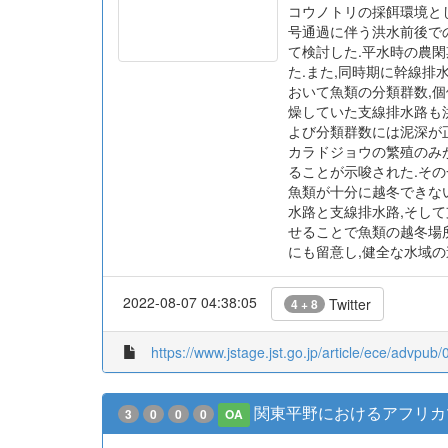
被引用文献数
コウノトリの採餌環境として
号通過に伴う洪水前後で
て検討した.平水時の農閑
た.また,同時期に幹線排水
おいて魚類の分類群数,
燥していた支線排水路も
よび分類群数には泥深が正
カラドジョウの繁殖のみ
ることが示唆された.そ
魚類が十分に越冬できな
水路と支線排水路,そし
せることで魚類の越冬場
にも留意し,健全な水域
2022-08-07 04:38:05
Twitter
4 + 8
https://www.jstage.jst.go.jp/article/ece/advpub