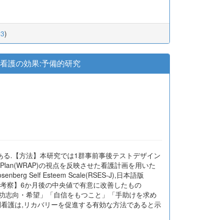
23
)
科訪問看護の効果:予備的研究
ある.【方法】本研究では1群事前事後テストデザイン
ion Plan(WRAP)の視点を反映させた看護計画を用いた
rg Self Esteem Scale(RSES-J),日本語版
F)を測定した.【結果・考察】6か月後の中央値で有意に改善したもの
・成功志向・希望」「自信をもつこと」「手助けを求め
問看護は,リカバリーを促進する有効な方法であると示