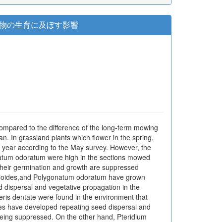
05.22
)
物の生育に及ぼす影響
, compared to the difference of the long-term mowing
. In grassland plants which flower in the spring,
 year according to the May survey. However, the
onatum odoratum were high in the sections mowed
their germination and growth are suppressed
ragarioides,and Polygonatum odoratum have grown
dispersal and vegetative propagation in the