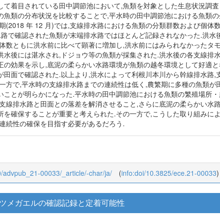
1
着目されている田中調節池において,魚類を対象とした生息状況調査を 2018
の魚類の分布状況を比較することで,平水時の田中調節池における魚類
期(2018 年 12 月)では,支線排水路における魚類の分類群数および
路で確認された魚類が末端排水路ではほとんど記録されなかった.洪水後の農閑期
個体数ともに洪水前に比べて顕著に増加し,洪水前にはみられなかったタモ
洪水後には湛水され,ドジョウ等の魚類が採集された.洪水後の各支線排
の効果を示し,底泥の柔らかい水路環境が魚類の越冬環境として好適と考え
が田面で確認された.以上より,洪水によって利根川本川から幹線排水路,
の一方で,平水時の支線排水路までの連続性は低く,農繁期に多種の魚類が
いことが明らかになった.平水時の田中調節池における魚類の繁殖場所・
て支線排水路と田面との落差を解消させること,さらに底泥の柔らかい水
所を確保することが重要と考えられた.その一方で,こうした取り組みに
の連続性の確保を目指す必要があるだろう.
/0/advpub_21-00033/_article/-char/ja/
(
info:doi/10.3825/ece.21-00033
)