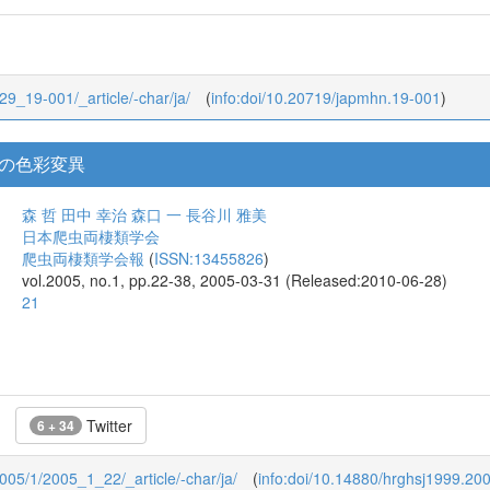
/29_19-001/_article/-char/ja/
(
info:doi/10.20719/japmhn.19-001
)
の色彩変異
森 哲
田中 幸治
森口 一
長谷川 雅美
日本爬虫両棲類学会
爬虫両棲類学会報
(
ISSN:13455826
)
vol.2005, no.1, pp.22-38, 2005-03-31 (Released:2010-06-28)
21