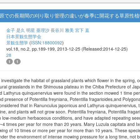
Twitter
6 + 34
/2005/1/2005_1_22/_article/-char/ja/
(
info:doi/10.14880/hrghsj1999.20
原での長期間の刈り取り管理の違いが春季に開花する草原性植
金子 是久
明星 亜理沙
長谷川 雅美
宮下 直
日本景観生態学会
景観生態学
(
ISSN:18800092
)
vol.18, no.2, pp.189-199, 2013-12-25 (Released:2014-12-25)
28
1
1
o investigate the habitat of grassland plants which flower in the spring
al grasslands in the Shimousa plateau in the Chiba Prefecture of Japan
 Lathyrus quinquenervius were found in the section mowed 1 time per
 presence of Potentilla freyniana, Potentilla fragarioides,and Polyg
onsidered that in Ranunculus japonicus and Lathyrus quinquenervius, 
cline, and plants will not grow soon. Potentilla freyniana, Potentilla f
 low-medium herbaceous conditions, and have adapted repeating seed 