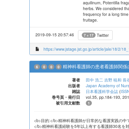
environment of mowing 3~
conducted excessive mowi
vegetative propagation u
aquilinum, Potentilla fra
herbs. We considered tha
frequency for a long tim
fruitage.
2019-09-15 20:57:46
Twitter
7 + 17
https://www.jstage.jst.go.jp/article/jale/18/2/18_
精神科看護師の患者看護師関係
6
0
0
0
著者
田中 浩二
吉野 暁和
長
出版者
Japan Academy of Nurs
雑誌
日本看護科学会誌
(
ISS
巻号頁・発行日
vol.35, pp.184-193, 20
被引用文献数
1