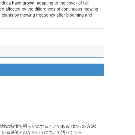
ris dentate were found in the environment that
es have developed repeating seed dispersal and
being suppressed. On the other hand, Pteridium
ndrica have grown, adapting to the cover of tall
en affected by the differences of continuous mowing
us plants by mowing frequency after blooming and