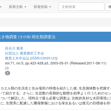
新着文献
新着投稿
物調査 (その8) 両生類調査法
長谷川 雅美
社団法人 農業農村工学会
農業土木学会誌
(
ISSN:03695123
)
vol.71, no.5, pp.423-428,a3, 2003-05-01 (Released:2011-08-11)
26
1
るカエル類の生活史と住み場所の特徴を紹介した後, 生息個体数を把握す
て紹介する。さらに, 生息数の長期的な動態を効率よく行うためのセン
スについて解説した。現時点で最も必要な調査は, 比較的良好な水田環境
しに, 生態系に配慮した圃場整備における保全あるいは復元の目標値を持