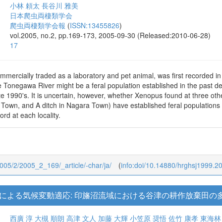
ツメガエルの確認記録と定着可能性
小林 頼太
長谷川 雅美
日本爬虫両棲類学会
爬虫両棲類学会報
(
ISSN:13455826
)
vol.2005, no.2, pp.169-173, 2005-09-30 (Released:2010-06-28)
17
mercially traded as a laboratory and pet animal, was first recorded in th
e Tonegawa River might be a feral population established in the past d
ate 1990's. It is uncertain, however, whether Xenopus found at three oth
Town, and A ditch in Nagara Town) have established feral populations
ord at each locality.
/2005/2/2005_2_169/_article/-char/ja/
(
info:doi/10.14880/hrghsj1999.2