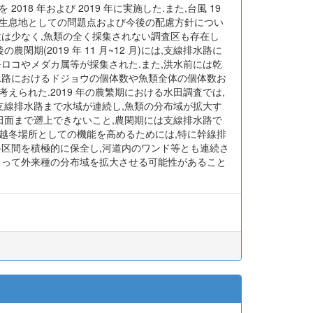
 年および 2019 年に実施した.また,台風 19
の生息地としての問題点および今後の配慮方針につい
個体数は少なく,魚類の全く採集されない調査区も存在し
(2019 年 11 月~12 月)には,支線排水路に
ロコやメダカ属等が採集された.また,洪水前には乾
水路におけるドジョウの個体数や魚類全体の個体数お
られた.2019 年の農繁期における水田調査では,
支線排水路まで水域が連続し,魚類の分布域が拡大す
田面まで遡上できないこと,農閑期には支線排水路で
越冬場所としての機能を高めるためには,特に幹線排
路区間を積極的に保全し,河道内のワンド等とも連続さ
よって外来種の分布域を拡大させる可能性があること