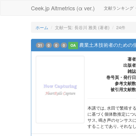
Ceek.jp Altmetrics (α ver.)
文献ランキング
ホーム
文献一覧: 長谷川 雅美 (著者)
24件
農業土木技術者のための生き
31
0
0
0
OA
著者
出版者
雑誌
巻号頁・発行日
参考文献数
被引用文献数
本講では, 水田で繁殖す
に基づく個体数推定につい
サス, 鳴き声のセンサ
することであり, それな