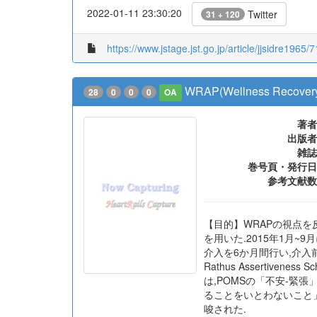
2022-01-11 23:30:20
Twitter
31 + 120
https://www.jstage.jst.go.jp/article/jjsidre1965/
WRAP(Wellness R
28
0
0
0
OA
著者
出版者
雑誌
巻号頁・発行日
参考文献数
【目的】WRAPの視点
を用いた.2015年1月~9月
介入を6か月間行い,介入前と6か月
Rathus Assertiven
は,POMSの「不安-緊
ることをいとわないこと」
唆された.