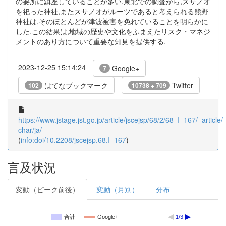
の要所に鎮座していることが多い.東北での調査から,スサノオ
を祀った神社,またスサノオがルーツであると考えられる熊野
神社は,そのほとんどが津波被害を免れていることを明らかに
した.この結果は,地域の歴史や文化をふまえたリスク・マネジ
メントのあり方について重要な知見を提供する.
2023-12-25 15:14:24
Google+
7
はてなブックマーク
Twitter
102
10738 + 709
https://www.jstage.jst.go.jp/article/jscejsp/68/2/68_I_167/_article/-
char/ja/
(
info:doi/10.2208/jscejsp.68.I_167
)
言及状況
変動（ピーク前後）
変動（月別）
分布
合計
Google+
1/3