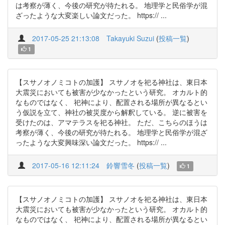
は考察が薄く、今後の研究が待たれる。 地理学と民俗学が混
ざったような大変楽しい論文だった。 https:// ...
2017-05-25 21:13:08
Takayuki Suzui
(
投稿一覧
)
1
【スサノオノミコトの加護】 スサノオを祀る神社は、東日本
大震災においても被害が少なかったという研究。 オカルト的
なものではなく、 祀神により、配置される場所が異なるとい
う仮説を立て、神社の被災度から解釈している。 逆に被害を
受けたのは、アマテラスを祀る神社。 ただ、こちらのほうは
考察が薄く、今後の研究が待たれる。 地理学と民俗学が混ざ
ったような大変興味深い論文だった。 https:// ...
2017-05-16 12:11:24
鈴響雪冬
(
投稿一覧
)
1
【スサノオノミコトの加護】 スサノオを祀る神社は、東日本
大震災においても被害が少なかったという研究。 オカルト的
なものではなく、 祀神により、配置される場所が異なるとい