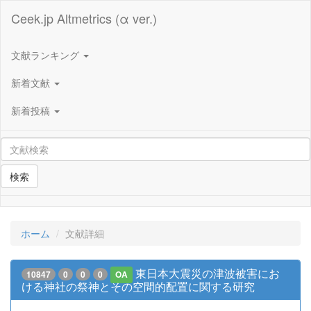
Ceek.jp Altmetrics (α ver.)
文献ランキング
新着文献
新着投稿
検索
ホーム
文献詳細
東日本大震災の津波被害にお
10847
0
0
0
OA
ける神社の祭神とその空間的配置に関する研究