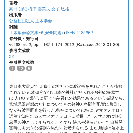
著者
高田 知紀
梅津 喜美夫
桑子 敏雄
出版者
公益社団法人 土木学会
雑誌
土木学会論文集F6(安全問題)
(
ISSN:21856621
)
巻号頁・発行日
vol.68, no.2, pp.I_167-I_174, 2012 (Released:2013-01-30)
参考文献数
32
被引用文献数
1
10
5
東日本大震災では,多くの神社が津波被害を免れたことが指摘
されている.本研究では,日本の神社に祀られる祭神の多様性
は,人びとの関心に応じた差異化の結果であるという仮説から,
宮城県沿岸部の神社についてその祭神と空間的配置に着目し
ながら被害調査を行った.祭神については特に,ヤマタノオロチ
退治で知られるスサノオノミコトに着目した.スサノオは無病
息災の神として祀られることから,洪水や津波といった自然災
害時にも大きな役割を果たすと考えられる.また,地域の治水上