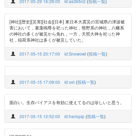
2017-05-29 16:28:00
id:as365n2
(
投稿一覧
)
[神社][歴史][災害][社会][日本] 東日本大震災の宮城県の津波被
害において，素戔嗚尊を祀った神社，熊野系の神社，八幡系
の神社の多くが被災から免れ，一方，天照大神を祀った神
社，稲荷系神社は多くが被災していた。
2017-05-15 20:17:00
id:Snowowl
(
投稿一覧
)
2017-05-15 17:08:00
id:xet
(
投稿一覧
)
面白い。生存バイアスを有効に使えてるのは珍しいと思う。
2017-05-15 12:52:00
id:hariopip
(
投稿一覧
)