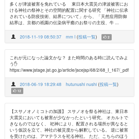
多くが津波被害を免れている 東日本大震災の津波被害にお
ける神社の祭神とその空間的配置に関する研究 「神社に伝承
されている防疫技術、結界について」から、「天然痘用防御
結界は、京都の祇園の伝染病平癒のお祭りの主役、牛 ...
2018-11-19 08:50:37
mm l
(
投稿一覧
)
2
これが元になった論文かな？ また時間のある時に読んでみよ
う✋
https://www.jstage.jst.go.jp/article/jscejsp/68/2/68_I_167/_pdf
2018-06-19 18:29:48
hutunushi nushi
(
投稿一覧
)
12
【スサノオノミコトの加護】 スサノオを祭る神社は、東日本
大震災においても被害が少なかったという研究。 オカルトで
きなものではなく、 祀神により、配置される場所が異なると
いう仮説を立て、神社の被災度から解釈している。 逆に被害
を受けたのは、アマテラスを祀る神社。 ただ、こちらのほう