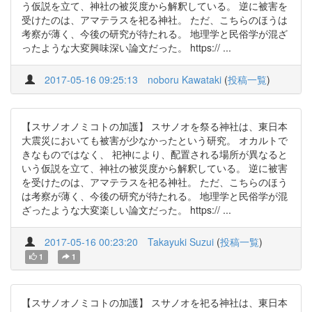
う仮説を立て、神社の被災度から解釈している。 逆に被害を
受けたのは、アマテラスを祀る神社。 ただ、こちらのほうは
考察が薄く、今後の研究が待たれる。 地理学と民俗学が混ざ
ったような大変興味深い論文だった。 https:// ...
2017-05-16 09:25:13
noboru Kawataki
(
投稿一覧
)
【スサノオノミコトの加護】 スサノオを祭る神社は、東日本
大震災においても被害が少なかったという研究。 オカルトで
きなものではなく、 祀神により、配置される場所が異なると
いう仮説を立て、神社の被災度から解釈している。 逆に被害
を受けたのは、アマテラスを祀る神社。 ただ、こちらのほう
は考察が薄く、今後の研究が待たれる。 地理学と民俗学が混
ざったような大変楽しい論文だった。 https:// ...
2017-05-16 00:23:20
Takayuki Suzui
(
投稿一覧
)
1
1
【スサノオノミコトの加護】 スサノオを祀る神社は、東日本