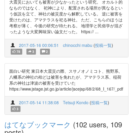
大震災においても被害が少なかったという研究。 オカルト的
なものではなく、 祀神により、配置される場所が異なるとい
う仮説を立て、神社の被災度から解釈している。 逆に被害を
受けたのは、アマテラスを祀る神社。 ただ、こちらのほうは
考察が薄く、今後の研究が待たれる。 地理学と民俗学が混ざ
ったような大変興味深い論文だった。 https:// ...
2017-05-16 00:06:51
chinocchi mabu
(
投稿一覧
)
78
3
2
面白い研究 東日本大震災の際、スサノオノミコト、熊野系、
八幡系の神社の殆どは被害を免れたが、アマテラス系、稲荷
系の神社は津波の被害を受けていた
https://www.jstage.jst.go.jp/article/jscejsp/68/2/68_I_167/_pdf
2017-05-14 11:38:08
Tetsuji Kondo
(
投稿一覧
)
3
はてなブックマーク
(102 users, 109
posts)