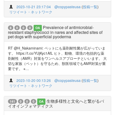
2023-10-21 23:17:04
@copypasteusa
(
投稿一覧
)
リツイート・ネットワーク
Prevalence of antimicrobial-
8
0
0
0
OA
resistant staphylococci in nares and affected sites of
pet dogs with superficial pyoderma
RT @H_Nakaminami: ペットにも薬剤耐性菌が広がっていま
す。 https://t.co/YUjKyc1AfL ヒト、動物、環境の包括的な薬
剤耐性（AMR）対策をワンヘルスアプローチといいます。 大
切な家族（ペット）を守るため、獣医領域でもAMR対策が重
要です。 ※…
2023-10-20 00:13:26
@copypasteusa
(
投稿一覧
)
リツイート・ネットワーク
生物多様性と文化へと繋がるバ
141
0
0
0
OA
イオインフォマティクス