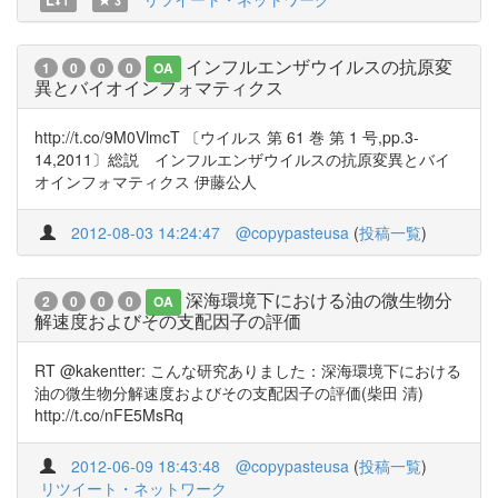
1
3
インフルエンザウイルスの抗原変
1
0
0
0
OA
異とバイオインフォマティクス
http://t.co/9M0VlmcT 〔ウイルス 第 61 巻 第 1 号,pp.3-
14,2011〕総説 インフルエンザウイルスの抗原変異とバイ
オインフォマティクス 伊藤公人
2012-08-03 14:24:47
@copypasteusa
(
投稿一覧
)
深海環境下における油の微生物分
2
0
0
0
OA
解速度およびその支配因子の評価
RT @kakentter: こんな研究ありました：深海環境下における
油の微生物分解速度およびその支配因子の評価(柴田 清)
http://t.co/nFE5MsRq
2012-06-09 18:43:48
@copypasteusa
(
投稿一覧
)
リツイート・ネットワーク