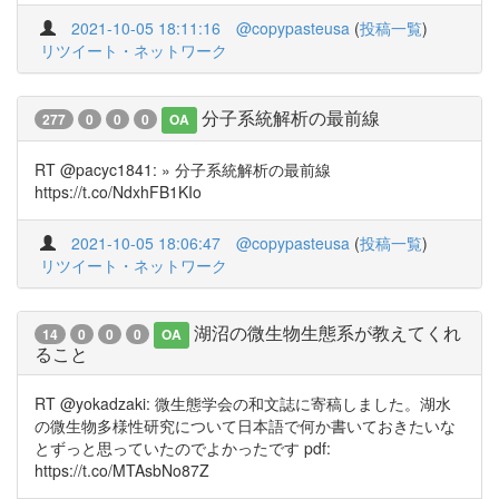
2021-10-05 18:11:16
@copypasteusa
(
投稿一覧
)
リツイート・ネットワーク
分子系統解析の最前線
277
0
0
0
OA
RT @pacyc1841: » 分子系統解析の最前線
https://t.co/NdxhFB1KIo
2021-10-05 18:06:47
@copypasteusa
(
投稿一覧
)
リツイート・ネットワーク
湖沼の微生物生態系が教えてくれ
14
0
0
0
OA
ること
RT @yokadzaki: 微生態学会の和文誌に寄稿しました。湖水
の微生物多様性研究について日本語で何か書いておきたいな
とずっと思っていたのでよかったです pdf:
https://t.co/MTAsbNo87Z