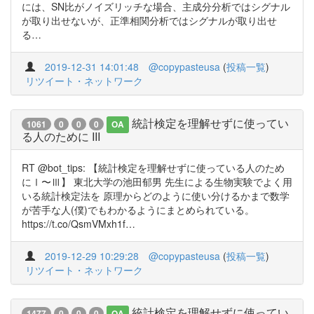
には、SN比がノイズリッチな場合、主成分分析ではシグナル
が取り出せないが、正準相関分析ではシグナルが取り出せ
る…
2019-12-31 14:01:48
@copypasteusa
(
投稿一覧
)
リツイート・ネットワーク
統計検定を理解せずに使ってい
1061
0
0
0
OA
る人のために III
RT @bot_tips: 【統計検定を理解せずに使っている人のため
にⅠ〜Ⅲ】 東北大学の池田郁男 先生による生物実験でよく用
いる統計検定法を 原理からどのように使い分けるかまで数学
が苦手な人(僕)でもわかるようにまとめられている。
https://t.co/QsmVMxh1f…
2019-12-29 10:29:28
@copypasteusa
(
投稿一覧
)
リツイート・ネットワーク
統計検定を理解せずに使ってい
1477
0
0
0
OA