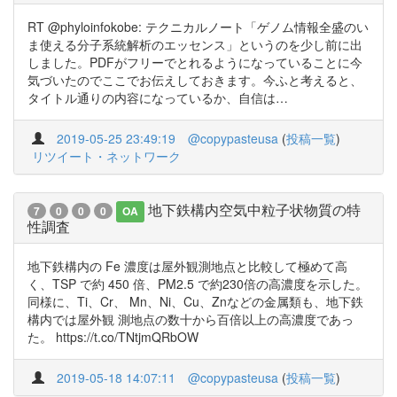
RT @phyloinfokobe: テクニカルノート「ゲノム情報全盛のい
ま使える分子系統解析のエッセンス」というのを少し前に出
しました。PDFがフリーでとれるようになっていることに今
気づいたのでここでお伝えしておきます。今ふと考えると、
タイトル通りの内容になっているか、自信は…
2019-05-25 23:49:19
@copypasteusa
(
投稿一覧
)
リツイート・ネットワーク
地下鉄構内空気中粒子状物質の特
7
0
0
0
OA
性調査
地下鉄構内の Fe 濃度は屋外観測地点と比較して極めて高
く、TSP で約 450 倍、PM2.5 で約230倍の高濃度を示した。
同様に、Ti、Cr、 Mn、Ni、Cu、Znなどの金属類も、地下鉄
構内では屋外観 測地点の数十から百倍以上の高濃度であっ
た。 https://t.co/TNtjmQRbOW
2019-05-18 14:07:11
@copypasteusa
(
投稿一覧
)