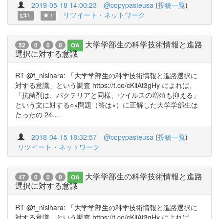
2019-05-18 14:00:23
@copypasteusa
(
投稿一覧
)
リツイート・ネットワーク
1
1
大学学部生の科学技術情報と進路
52
0
0
0
OA
選択に対する意識
RT @f_nisihara: 「大学学部生の科学技術情報と進路選択に
対する意識」という調査 https://t.co/cKliAt3gHy によれば、
「抗菌剤は、バクテリアと同様、ウイルスの増殖も抑える」
という文に対する○×問題（答は×）に正解した大学学部生は
たったの 24.…
2018-04-15 18:32:57
@copypasteusa
(
投稿一覧
)
リツイート・ネットワーク
大学学部生の科学技術情報と進路
47
0
0
0
OA
選択に対する意識
RT @f_nisihara: 「大学学部生の科学技術情報と進路選択に
対する意識」という調査 https://t.co/cKliAt3gHy によれば、