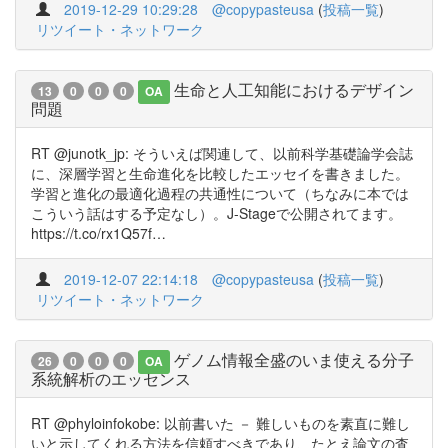
2019-12-29 10:29:28
@copypasteusa
(
投稿一覧
)
リツイート・ネットワーク
生命と人工知能におけるデザイン
13
0
0
0
OA
問題
RT @junotk_jp: そういえば関連して、以前科学基礎論学会誌
に、深層学習と生命進化を比較したエッセイを書きました。
学習と進化の最適化過程の共通性について（ちなみに本では
こういう話はする予定なし）。J-Stageで公開されてます。
https://t.co/rx1Q57f…
2019-12-07 22:14:18
@copypasteusa
(
投稿一覧
)
リツイート・ネットワーク
ゲノム情報全盛のいま使える分子
26
0
0
0
OA
系統解析のエッセンス
RT @phyloinfokobe: 以前書いた － 難しいものを素直に難し
いと示してくれる方法を信頼すべきであり、たとえ論文の査