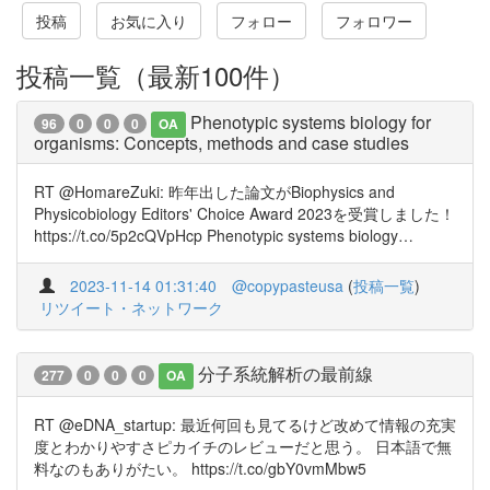
投稿
お気に入り
フォロー
フォロワー
投稿一覧（最新100件）
Phenotypic systems biology for
96
0
0
0
OA
organisms: Concepts, methods and case studies
RT @HomareZuki: 昨年出した論文がBiophysics and
Physicobiology Editors' Choice Award 2023を受賞しました！
https://t.co/5p2cQVpHcp Phenotypic systems biology…
2023-11-14 01:31:40
@copypasteusa
(
投稿一覧
)
リツイート・ネットワーク
分子系統解析の最前線
277
0
0
0
OA
RT @eDNA_startup: 最近何回も見てるけど改めて情報の充実
度とわかりやすさピカイチのレビューだと思う。 日本語で無
料なのもありがたい。 https://t.co/gbY0vmMbw5