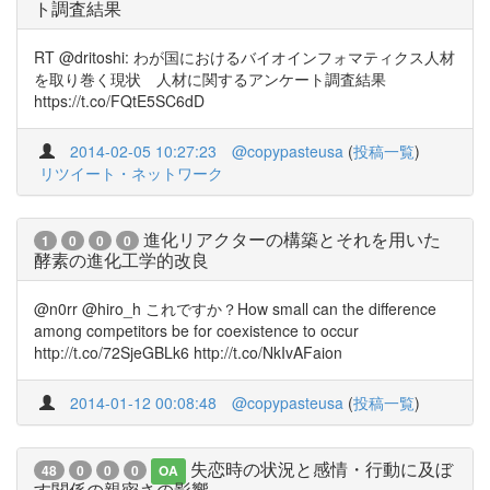
ト調査結果
RT @dritoshi: わが国におけるバイオインフォマティクス人材
を取り巻く現状 人材に関するアンケート調査結果
https://t.co/FQtE5SC6dD
2014-02-05 10:27:23
@copypasteusa
(
投稿一覧
)
リツイート・ネットワーク
進化リアクターの構築とそれを用いた
1
0
0
0
酵素の進化工学的改良
@n0rr @hiro_h これですか？How small can the difference
among competitors be for coexistence to occur
http://t.co/72SjeGBLk6 http://t.co/NkIvAFaion
2014-01-12 00:08:48
@copypasteusa
(
投稿一覧
)
失恋時の状況と感情・行動に及ぼ
48
0
0
0
OA
す関係の親密さの影響