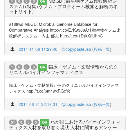
MBGD : 微生物ゲノム比較解析シ
1
0
0
0
OA
ステム(<特集>ゲノム・プロテオーム検索と解析のネ
ットサイト)
#188ws MBGD: Microbial Genome Database for
Comparative Analysis http://t.co/E7K9308A1l 微生物ゲノム比
較解析システム 内山 郁夫 http://t.co/1EskX2UhhC
2014-11-06 11:29:40
@copypasteusa
(
投稿一覧
)
臨床・ゲノム・文献情報からのク
1
0
0
0
OA
リニカルバイオインフォマティクス
臨床・ゲノム・文献情報からのクリニカルバイオインフォマ
ティクス http://t.co/6m4wxRGcYe
2014-08-31 22:16:31
@copypasteusa
(
投稿一覧
)
わが国におけるバイオインフォマ
51
0
0
0
OA
ティクス人材を取り巻く現状 人材に関するアンケー