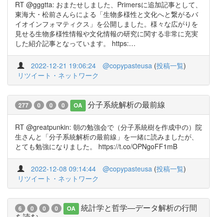
RT @gggtta: おまたせしました、Primersに追加記事として、
東海大・松前さんらによる「生物多様性と文化へと繋がるバ
イオインフォマティクス」を公開しました。様々な広がりを
見せる生物多様性情報や文化情報の研究に関する非常に充実
した紹介記事となっています。 https:…
2022-12-21 19:06:24
@copypasteusa
(
投稿一覧
)
リツイート・ネットワーク
分子系統解析の最前線
277
0
0
0
OA
RT @greatpunkin: 朝の勉強会で（分子系統樹を作成中の）院
生さんと「分子系統解析の最前線」を一緒に読みましたが、
とても勉強になりました。 https://t.co/OPNgoFF1mB
2022-12-08 09:14:44
@copypasteusa
(
投稿一覧
)
リツイート・ネットワーク
統計学と哲学―データ解析の行間
6
0
0
0
OA
を読む―