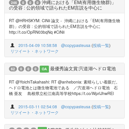
沖縄における「EM(有用微生物群)」
246
0
0
0
の受容 : 公的領域で語られたEM言説を中心に
RT @HRHSKYM: CiNii 論文 - 沖縄における「EM(有用微生物
群)」の受容 : 公的領域で語られたEM言説を中心に
http://t.co/OpRN03bqNq #CiNii
2015-04-09 10:58:58
@copypasteusa
(
投稿一覧
)
リツイート・ネットワーク
最優秀論文賞:宍道湖ヘドロ電池
62
0
0
0
OA
RT @YoichiTakahashi: RT @anhebonia: 素晴らしい着眼だ。
ヘドロ電池とは微生物電池である ／宍道湖ヘドロ電池 石
橋 亜友 島根県立松江南高等学校https://t.co/WprlJhwREl
2015-03-11 02:54:08
@copypasteusa
(
投稿一覧
)
リツイート・ネットワーク