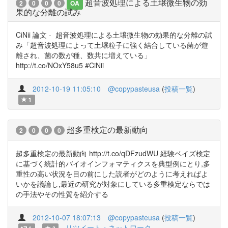
超音波処理による土壌微生物の効
2
0
0
0
OA
果的な分離の試み
CiNii 論文 - 超音波処理による土壌微生物の効果的な分離の試
み「超音波処理によって土壌粒子に強く結合している菌が遊
離され、菌の数が種、数共に増えている」
http://t.co/NOxY58u5 #CiNii
2012-10-19 11:05:10
@copypasteusa
(
投稿一覧
)
1
超多重検定の最新動向
2
0
0
0
超多重検定の最新動向 http://t.co/qDFzudWU 経験ベイズ検定
に基づく統計的バイオインフォマティクスを典型例にとり,多
重性の高い状況を目の前にした読者がどのように考えればよ
いかを議論し,最近の研究が対象にしている多重検定ならでは
の手法やその性質を紹介する
2012-10-07 18:07:13
@copypasteusa
(
投稿一覧
)
リツイート・ネットワーク