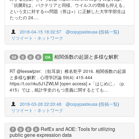
「抗菌剤は、バクテリアと同様、ウイルスの増殖も抑える」
という文に対する○×問題（答は×）に正解した大学学部生は
たったの 24.…
2018-04-15 18:32:57
@copypasteusa
(
投稿一覧
)
リツイート・ネットワーク
相関係数の起源と多様な解釈
54
0
0
0
OA
RT @leeswijzer: ［欹耳袋］椎名乾平 2016. 相関係数の起源
と多様な解釈．心理学評論 59(4): 415-444
https://t.co/nku5J1ZWLM [open access] ※「はじめに」（p.
415）では，統計学史のもつ意義に関するとても…
2018-03-28 22:20:48
@copypasteusa
(
投稿一覧
)
リツイート・ネットワーク
RefEx and AOE: Tools for utilizing
7
0
0
0
public gene expression data