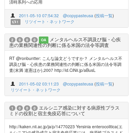
済時系列への応用
2011-05-10 07:54:32
@copypasteusa
(
投稿一覧
)
リツイート・ネットワーク
1
メンタルヘルス不調及び脳・心疾
2
0
0
0
OA
患の業務関連性の判断に係る米国の法令等調査
RT @ronbuntter: こんな論文どうですか？ メンタルヘルス不
調及び脳・心疾患の業務関連性の判断に係る米国の法令等調
査(末満 達憲ほか),2007 http://id.CiNii.jp/aBusL
2011-05-02 03:11:23
@copypasteusa
(
投稿一覧
)
リツイート・ネットワーク
エルシニア感染に対する病原性プラス
1
0
0
0
ミドの役割と宿主免疫応答について
http://kaken.nii.ac.jp/ja/p/14770223 Yersinia enterocolitica(エ
ルシニア)の感染成立と宿主免疫応答には、病原性プラスミド