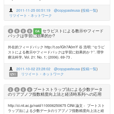
2011-11-25 00:51:19
@copypasteusa
(
投稿一覧
)
リツイート・ネットワーク
セラピストによる教示やフィード
4
0
0
0
OA
バックは学習に効果的か?
外在的フィードバック http://t.co/lGh7A0mY 谷 浩明: “セラピ
ストによる教示やフィードバックは学習に効果的か？”. 理学
療法科学, Vol. 21: No. 1; (2006). 69-73 .
2011-10-02 23:28:02
@copypasteusa
(
投稿一覧
)
リツイート・ネットワーク
1
ブートストラップ法による少数データ
2
0
0
0
のリアプノフ指数精度向上法と経済時系列への応用
http://ci.nii.ac.jp/naid/110006250675 CiNii 論文 - ブートスト
ラップ法による少数データのリアプノフ指数精度向上法と経