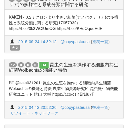
リア)の多様性と系統分類に関する研究
KAKEN - 0.2ミクロンより小さい細菌(ナノバクテリア)の多様
性と系統分類に関する研究(17657032)
https://t.co/0k3WOlUmQG https://t.co/KHdQqeoHdE
2015-09-24 14:32:12
@copypasteusa
(
投稿一覧
)
2
昆虫の生殖を操作する細胞内共生
12
0
0
0
OA
細菌Wolbachiaの機能と特徴
RT @sala031201: 昆虫の生殖を操作する細胞内共生細菌
Wolbachiaの機能と特徴 農業生物資源研究所 昆虫微生物機能
研究ユニット 陰山 大輔 https://t.co/osi4BNJu7P
2015-04-12 20:52:20
@copypasteusa
(
投稿一覧
)
リツイート・ネットワーク