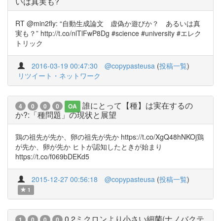
いは真実も?
RT @min2fly: “自動生成論文 虚偽か遊びか？ あるいは真
実も？” http://t.co/nlTlFwP8Dg #science #university #エレク
トリック
2016-03-19 00:47:30
@copypasteusa
(
投稿一覧
)
リツイート・ネットワーク
誰にとって【種】は実在するの
4
0
0
0
OA
か?:「種問題」の現状と展望
鶏の祖先が先か、卵の祖先が先か https://t.co/XgQ48hNKOj鶏
が先か、卵が先か ヒトが認知したときが始まり
https://t.co/f069bDEKd5
2015-12-27 00:56:18
@copypasteusa
(
投稿一覧
)
1
0.2ミクロンより小さい細菌(ナノバクテ
1
0
0
0