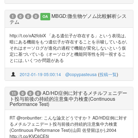
MBGD:微生物ゲノム比較解析シス
1
0
0
0
OA
テム
http://t.co/xA2fcbiX 「ある遺伝子が存在する」という表現は,
暗にある機能をもつ遺伝子が存在することを示唆しているが,
それはオーソログが進化の過程で機能が変化しないという仮
定に基づいている（オーソログと機能同等性を同一視するこ
とには, いくつか問題がある
2012-01-19 05:00:14
@copypasteusa
(
投稿一覧
)
AD/HD症例に対するメチルフェニデー
11
0
0
0
ト投与前後の持続的注意集中力検査(Continuous
Performance Test)
RT @ronbuntter: こんな論文どうですか？ AD/HD症例に対す
るメチルフェニデート投与前後の持続的注意集中力検査
(Continuous Performance Test)(山田 佐登留ほか),2004
http://t.co/KVC6CE5j