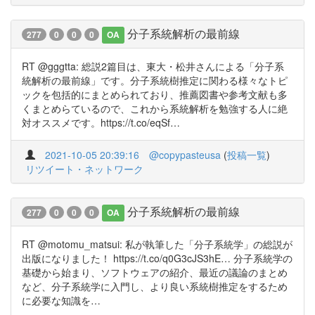
分子系統解析の最前線
277
0
0
0
OA
RT @gggtta: 総説2篇目は、東大・松井さんによる「分子系
統解析の最前線」です。分子系統樹推定に関わる様々なトピ
ックを包括的にまとめられており、推薦図書や参考文献も多
くまとめらているので、これから系統解析を勉強する人に絶
対オススメです。https://t.co/eqSf…
2021-10-05 20:39:16
@copypasteusa
(
投稿一覧
)
リツイート・ネットワーク
分子系統解析の最前線
277
0
0
0
OA
RT @motomu_matsui: 私が執筆した「分子系統学」の総説が
出版になりました！ https://t.co/q0G3cJS3hE… 分子系統学の
基礎から始まり、ソフトウェアの紹介、最近の議論のまとめ
など、分子系統学に入門し、より良い系統樹推定をするため
に必要な知識を…