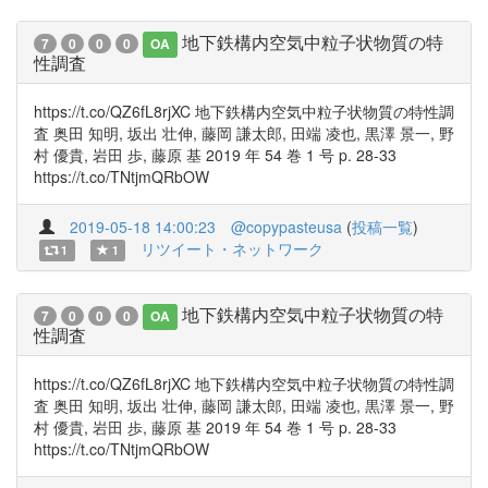
地下鉄構内空気中粒子状物質の特
7
0
0
0
OA
性調査
https://t.co/QZ6fL8rjXC 地下鉄構内空気中粒子状物質の特性調
査 奥田 知明, 坂出 壮伸, 藤岡 謙太郎, 田端 凌也, 黒澤 景一, 野
村 優貴, 岩田 歩, 藤原 基 2019 年 54 巻 1 号 p. 28-33
https://t.co/TNtjmQRbOW
2019-05-18 14:00:23
@copypasteusa
(
投稿一覧
)
リツイート・ネットワーク
1
1
地下鉄構内空気中粒子状物質の特
7
0
0
0
OA
性調査
https://t.co/QZ6fL8rjXC 地下鉄構内空気中粒子状物質の特性調
査 奥田 知明, 坂出 壮伸, 藤岡 謙太郎, 田端 凌也, 黒澤 景一, 野
村 優貴, 岩田 歩, 藤原 基 2019 年 54 巻 1 号 p. 28-33
https://t.co/TNtjmQRbOW