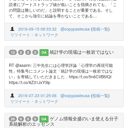
読者にブートストラップ値が低いことを指摘されても、「こ
の問題は難しいのだ」と説明することが重要である。そし
て、そこから強引に結論を導かないことである…
2019-09-15 09:33:32
@copypasteusa
(
投稿一覧
)
リツイート・ネットワーク
統計学の現場は一枚岩ではない
13
0
0
0
OA
RT @asarin: 三中先生には心理学評論「心理学の再現可能
性」特集号にコメント論文「統計学の現場は一枚岩ではな
い」を寄稿していただきました．https://t.co/5n6CVB5IQI
https://t.co/8Z31JxY3lp
2019-07-23 01:25:06
@copypasteusa
(
投稿一覧
)
リツイート・ネットワーク
ゲノム情報全盛のいま使える分子
26
0
0
0
OA
系統解析のエッセンス