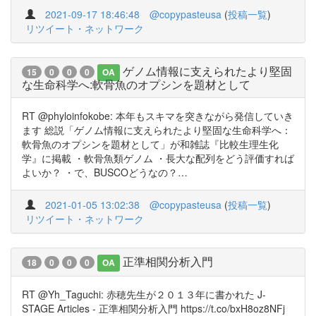
2021-09-17 18:46:48
@copypasteusa
(
投稿一覧
)
リツイート・ネットワーク
ゲノム情報に支えられたより堅固
15
0
0
0
OA
な生命科学へ:軟骨魚のオプシンを題材として
RT @phyloinfokobe: 本年もスキマを突きながら発信していき
ます 総説「ゲノム情報に支えられたより堅固な生命科学へ：
軟骨魚のオプシンを題材として」が和雑誌『比較生理生化
学』に掲載 ・軟骨魚類ゲノム ・長大な配列をどう評価すれば
よいか？ ・で、BUSCOどうなの？…
2021-01-05 13:02:38
@copypasteusa
(
投稿一覧
)
リツイート・ネットワーク
正準相関分析入門
18
0
0
0
OA
RT @Yh_Taguchi: 赤穂先生が２０１３年に書かれた J-
STAGE Articles - 正準相関分析入門 https://t.co/bxH8oz8NFj