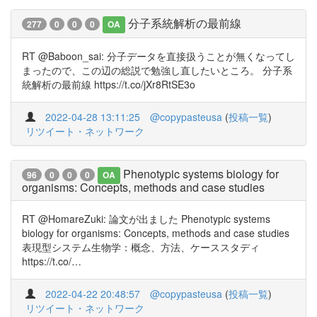
分子系統解析の最前線
277
0
0
0
OA
RT @Baboon_sai: 分子データを直接扱うことが無くなってし
まったので、この辺の総説で勉強し直したいところ。 分子系
統解析の最前線 https://t.co/jXr8RtSE3o
2022-04-28 13:11:25
@copypasteusa
(
投稿一覧
)
リツイート・ネットワーク
Phenotypic systems biology for
96
0
0
0
OA
organisms: Concepts, methods and case studies
RT @HomareZuki: 論文が出ました Phenotypic systems
biology for organisms: Concepts, methods and case studies
表現型システム生物学：概念、方法、ケーススタディ
https://t.co/…
2022-04-22 20:48:57
@copypasteusa
(
投稿一覧
)
リツイート・ネットワーク