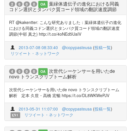
葉緑体遺伝子の進化における同義
2
0
0
0
OA
コドン選択とタンパク質コード領域の翻訳速度調節
RT @kakentter: こんな研究ありました：葉緑体遺伝子の進化
における同義コドン選択とタンパク質コード領域の翻訳速度
調節(中邨 真之) http://t.co/4oNEd5UaIV
2013-07-08 08:33:40
@copypasteusa
(
投稿一覧
)
リツイート・ネットワーク
次世代シーケンサーを用いたde
4
0
0
0
OA
novo トランスクリプトーム解析
次世代シーケンサーを用いたde novo トランスクリプトーム
解析 定本 久世・高橋 宏暢 https://t.co/DL8WKWePJV
2013-05-31 11:07:00
@copypasteusa
(
投稿一覧
)
リツイート・ネットワーク
1