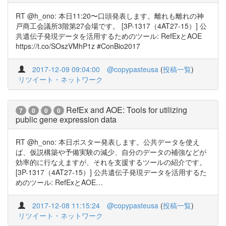
RT @h_ono: 本日11:20〜口頭発表します。離れも離れの神
戸商工会議所3階第27会場です。 [3P-1317（4AT27-15）] 公
共遺伝子発現データを活用するためのツール: RefExとAOE
https://t.co/SOszVMhP1z #ConBio2017
2017-12-09 09:04:00
@copypasteusa
(
投稿一覧
)
リツイート・ネットワーク
RefEx and AOE: Tools for utilizing
7
0
0
0
public gene expression data
RT @h_ono: 本日ポスター発表します。公共データを使え
ば、仮説構築や予備実験の減少、自分のデータの補強などが
効率的に行なえますが、それを支援するツールの紹介です。
[3P-1317（4AT27-15）] 公共遺伝子発現データを活用するた
めのツール: RefExとAOE…
2017-12-08 11:15:24
@copypasteusa
(
投稿一覧
)
リツイート・ネットワーク