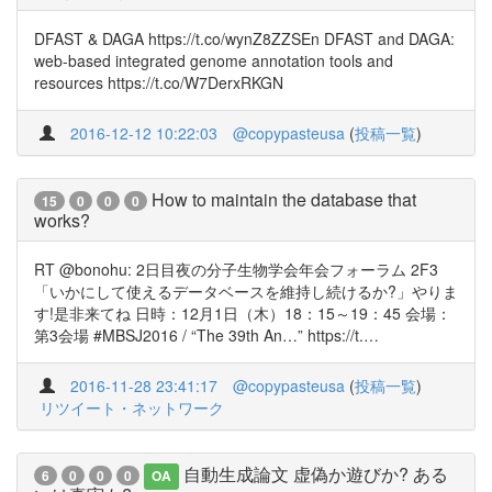
DFAST & DAGA https://t.co/wynZ8ZZSEn DFAST and DAGA:
web-based integrated genome annotation tools and
resources https://t.co/W7DerxRKGN
2016-12-12 10:22:03
@copypasteusa
(
投稿一覧
)
How to maintain the database that
15
0
0
0
works?
RT @bonohu: 2日目夜の分子生物学会年会フォーラム 2F3
「いかにして使えるデータベースを維持し続けるか?」やりま
す!是非来てね 日時：12月1日（木）18：15～19：45 会場：
第3会場 #MBSJ2016 / “The 39th An…” https://t.…
2016-11-28 23:41:17
@copypasteusa
(
投稿一覧
)
リツイート・ネットワーク
自動生成論文 虚偽か遊びか? ある
6
0
0
0
OA