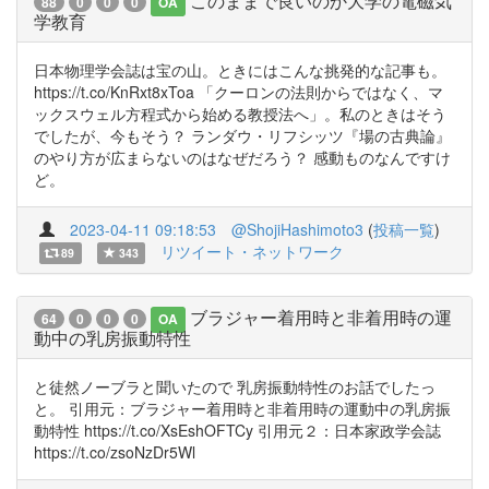
このままで良いのか大学の電磁気
88
0
0
0
OA
学教育
日本物理学会誌は宝の山。ときにはこんな挑発的な記事も。
https://t.co/KnRxt8xToa 「クーロンの法則からではなく、マ
ックスウェル方程式から始める教授法へ」。私のときはそう
でしたが、今もそう？ ランダウ・リフシッツ『場の古典論』
のやり方が広まらないのはなぜだろう？ 感動ものなんですけ
ど。
2023-04-11 09:18:53
@ShojiHashimoto3
(
投稿一覧
)
リツイート・ネットワーク
89
343
ブラジャー着用時と非着用時の運
64
0
0
0
OA
動中の乳房振動特性
と徒然ノーブラと聞いたので 乳房振動特性のお話でしたっ
と。 引用元：ブラジャー着用時と非着用時の運動中の乳房振
動特性 https://t.co/XsEshOFTCy 引用元２：日本家政学会誌
https://t.co/zsoNzDr5Wl