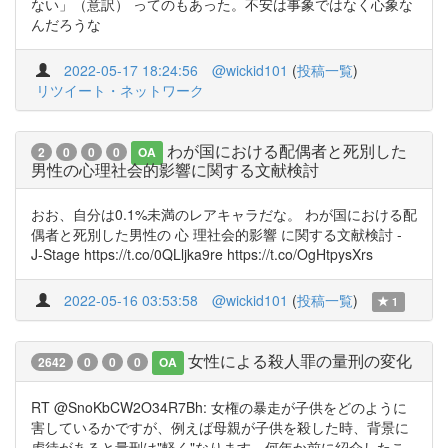
ない」（意訳） ってのもあった。不安は事象ではなく心象な
んだろうな
2022-05-17 18:24:56
@wickid101
(
投稿一覧
)
リツイート・ネットワーク
わが国における配偶者と死別した
2
0
0
0
OA
男性の心理社会的影響に関する文献検討
おお、自分は0.1%未満のレアキャラだな。 わが国における配
偶者と死別した男性の 心 理社会的影響 に関する文献検討 -
J-Stage https://t.co/0QLljka9re https://t.co/OgHtpysXrs
2022-05-16 03:53:58
@wickid101
(
投稿一覧
)
1
女性による殺人罪の量刑の変化
2642
0
0
0
OA
RT @SnoKbCW2O34R7Bh: 女権の暴走が子供をどのように
害しているかですが、例えば母親が子供を殺した時、背景に
虐待があると量刑は"軽く"なります。何年か前に紹介したこ