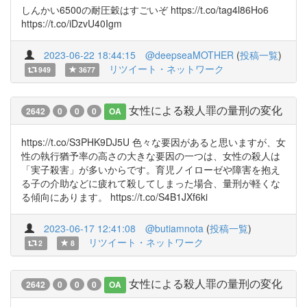
しんかい6500の耐圧穀はすごいぞ https://t.co/tag4l86Ho6
https://t.co/iDzvU40Igm
2023-06-22 18:44:15
@deepseaMOTHER
(
投稿一覧
)
リツイート・ネットワーク
949
3677
女性による殺人罪の量刑の変化
2642
0
0
0
OA
https://t.co/S3PHK9DJ5U 色々な要因があると思いますが、女
性の執行猶予率の高さの大きな要因の一つは、女性の殺人は
「実子殺害」が多いからです。育児ノイローゼや障害を抱え
る子の介助などに疲れて殺してしまった場合、量刑が軽くな
る傾向にあります。 https://t.co/S4B1JXf6ki
2023-06-17 12:41:08
@butiamnota
(
投稿一覧
)
リツイート・ネットワーク
2
8
女性による殺人罪の量刑の変化
2642
0
0
0
OA