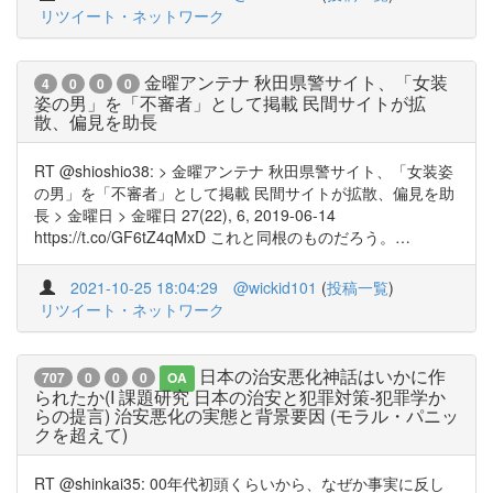
リツイート・ネットワーク
金曜アンテナ 秋田県警サイト、「女装
4
0
0
0
姿の男」を「不審者」として掲載 民間サイトが拡
散、偏見を助長
RT @shioshio38: > 金曜アンテナ 秋田県警サイト、「女装姿
の男」を「不審者」として掲載 民間サイトが拡散、偏見を助
長 > 金曜日 > 金曜日 27(22), 6, 2019-06-14
https://t.co/GF6tZ4qMxD これと同根のものだろう。…
2021-10-25 18:04:29
@wickid101
(
投稿一覧
)
リツイート・ネットワーク
日本の治安悪化神話はいかに作
707
0
0
0
OA
られたか(I 課題研究 日本の治安と犯罪対策-犯罪学か
らの提言) 治安悪化の実態と背景要因 (モラル・パニッ
クを超えて)
RT @shinkai35: 00年代初頭くらいから、なぜか事実に反し