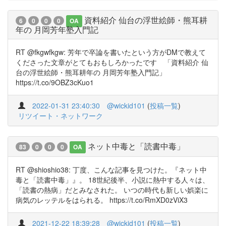
資料紹介 仙台の浮世絵師・熊耳耕
6
0
0
0
OA
年の 月岡芳年塾入門記
RT @fkgwfkgw: 芳年で卒論を書いたという方がDMで教えて
くださった文章がとてもおもしろかったです 「資料紹介 仙
台の浮世絵師・熊耳耕年の 月岡芳年塾入門記」
https://t.co/9OBZ3cKuo1
2022-01-31 23:40:30
@wickid101
(
投稿一覧
)
リツイート・ネットワーク
ネット中毒と「読書中毒」
83
0
0
0
OA
RT @shioshio38: 丁度、こんな記事を見つけた。『ネット中
毒と「読書中毒」』。 18世紀後半、小説に熱中する人々は、
「読書の熱病」だとみなされた。 いつの時代も新しい娯楽に
病気のレッテルをはられる。 https://t.co/RmXD0zViX3
2021-12-22 18:39:28
@wickid101
(
投稿一覧
)