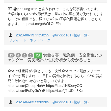
RT @jeonjung121: と言うわけで、こんな記事書いてます。
大学1年くらいの線形代数は、世の中の至る所で使われてます
し、その程度でも、様々な未知の工学的問題を解くこともで
きます。 https://t.co/ge8WLOhEfa
2023-06-13 11:50:55
@wickid101
(
投稿一覧
)
リツイート・ネットワーク
労働災害・職業病・安全衛生とジ
33
0
0
0
OA
ェンダー―労災統計の性別分析から分かること―
全体で経産婦が7割としても、女性全体の1〜3割はフリーラ
イダーが居ますね… 男性の労働と比較するなら、95%(労災
死亡数比)はいかないと厳しいですよ。
https://t.co/jObeqpNbhV https://t.co/ffNS0eryOQ
https://t.co/IPeDyGuYxE https://t.co/ljTLJDm3Kc
2023-04-03 23:09:05
@wickid101
(
投稿一覧
)