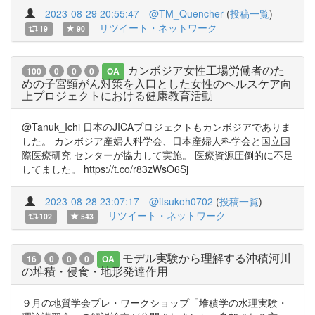
2023-08-29 20:55:47
@TM_Quencher
(
投稿一覧
)
リツイート・ネットワーク
19
90
カンボジア女性工場労働者のた
100
0
0
0
OA
めの子宮頸がん対策を入口とした女性のヘルスケア向
上プロジェクトにおける健康教育活動
@Tanuk_Ichi 日本のJICAプロジェクトもカンボジアでありま
した。 カンボジア産婦人科学会、日本産婦人科学会と国立国
際医療研究 センターが協力して実施。 医療資源圧倒的に不足
してました。 https://t.co/r83zWsO6Sj
2023-08-28 23:07:17
@itsukoh0702
(
投稿一覧
)
リツイート・ネットワーク
102
543
モデル実験から理解する沖積河川
16
0
0
0
OA
の堆積・侵食・地形発達作用
９月の地質学会プレ・ワークショップ「堆積学の水理実験・