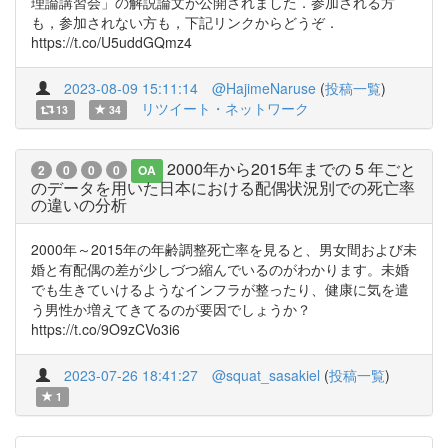
理論講習会」の解説論文が公開されました．参加される方
も，参加されない方も，下記リンクからどうぞ．
https://t.co/U5uddGQmz4
2023-08-09 15:11:14
@HajimeNaruse
(
投稿一覧
)
リツイート・ネットワーク
13
34
2000年から2015年までの 5 年ごと
2
0
0
0
OA
のデータを用いた日本における配偶状況別での死亡率
の違いの分析
2000年～2015年の年齢調整死亡率を見ると、男女間および未
婚と有配偶の差が少しづつ縮んでいるのがわかります。未婚
でも生きていけるようなインフラが整ったり、健康に気を遣
う男性か増えてきてるのが要因でしょうか？
https://t.co/9O9zCVo3i6
2023-07-26 18:41:27
@squat_sasakiel
(
投稿一覧
)
1