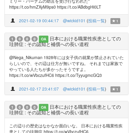
ミリー・バーナムの助言を受け行なわれた"
https://t.co/hmZXyM9ps0 https://t.co/ABdbgHi0LT
2021-02-19 00:44:17
@wickid101
(
投稿一覧
)
1
日本における職業性疾患としての
1
0
0
0
OA
珪肺症 : その認知と補償への長い道程
@Nega_Nikuman 1928年には女子供の就業が禁止されていた
らしいので、その辺は仕方が無いですね。 それまでは家族で
やっている人たちが多かったそうですよ。
https://t.co/wVbczufHC6 https://t.co/TyyugmcGQ3
2021-02-17 23:41:07
@wickid101
(
投稿一覧
)
1
日本における職業性疾患としての
1
0
0
0
OA
珪肺症 : その認知と補償への長い道程
この辺りの歴史はなかなか面白いな。 日本における職業性疾
患としての珪肺症 https://t.co/wVbczufHC6