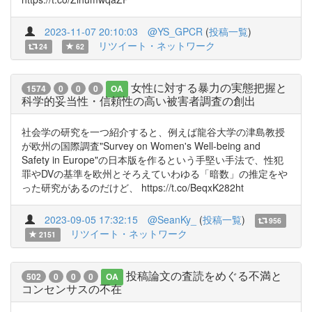
2023-11-07 20:10:03
@YS_GPCR
(
投稿一覧
)
リツイート・ネットワーク
24
62
女性に対する暴力の実態把握と
1574
0
0
0
OA
科学的妥当性・信頼性の高い被害者調査の創出
社会学の研究を一つ紹介すると、例えば龍谷大学の津島教授
が欧州の国際調査"Survey on Women's Well-being and
Safety in Europe"の日本版を作るという手堅い手法で、性犯
罪やDVの基準を欧州とそろえていわゆる「暗数」の推定をや
った研究があるのだけど、 https://t.co/BeqxK282ht
2023-09-05 17:32:15
@SeanKy_
(
投稿一覧
)
956
リツイート・ネットワーク
2151
投稿論文の査読をめぐる不満と
502
0
0
0
OA
コンセンサスの不在