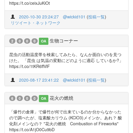
https://t.co/ceixJuKiOt
2020-10-30 23:24:27
@wickid101
(
投稿一覧
)
リツイート・ネットワーク
生物コーナー
2
0
0
0
OA
昆虫の活動温度帯を検索してみたら、なんか面白いのを見つ
けた。 「昆虫 は気温の変動にどのように適応 しているか?」
https://t.co/1tKR6ffVlF
2020-08-17 23:41:22
@wickid101
(
投稿一覧
)
花火の燃焼
6
0
0
0
OA
「爆竹の倉庫」で爆竹が何で出来ているのか分からなかった
ので調べたが、塩素酸カリウム (KClO3)メインか。あれ？ 酸
化剤メインなの？ "花火の燃焼 Combustion of Fireworks"
https://t.co/A1jO0Cu9bD