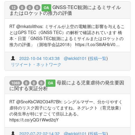
GNSS-TEC観測によるミサイル
12
0
0
0
OA
またはロケットの推力の評価
RT @mkatolithos: ミサイルが上空の電離層に影響を与えるこ
とはGPS TEC（GNSS TEC）の解析で確認されています 橋
本・日置「GNSS-TEC観測によるミサイルまたはロケットの
推力の評価」（測地学会誌2018） https://t.co/S8iAHbV0…
2022-10-04 10:43:38
@wickid101
(
投稿一覧
)
リツイート・ネットワーク
母親による児童虐待の発生要因
1069
0
0
0
OA
に関する実証分析
RT @SnoKbCW2O34R7Bh: シングルマザー、分かりやすく
虐待のリスク因子になってますね。ネグレクト（育児放棄）
の発生率が特にすごくて倍以上ある。
https://t.co/yQG1Wwd2qY
2022-07-22 02:14:32
@wickid101
(
投稿一覧
)