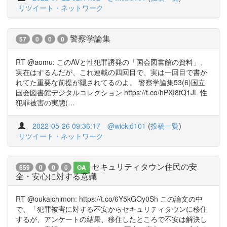
リツイート・ネットワーク
警察学論集
57
0
0
0
RT @aomu: このAVと性犯罪誘発の「国会図書館の資料」、
実在はするんだが、これ連載の四回目で、実は一回目で書か
れてた重要な前提が隠されてるのよ。 警察学論集53(6)国立
国会図書館デジタルコレクション https://t.co/hPXI8fQ1JL 性
犯罪被害の実態(…
2022-05-26 09:36:17
@wickid101
(
投稿一覧
)
リツイート・ネットワーク
セキュリティタウン住民の安
659
0
0
0
OA
全・安心に対する意識
RT @oukaichimon: https://t.co/6Y5kGOy0Sh この論文の中
で、「犯罪被害に対する不安からセキュリティタウンに移住
するが、アンケートの結果、移住したところで不安は解決し