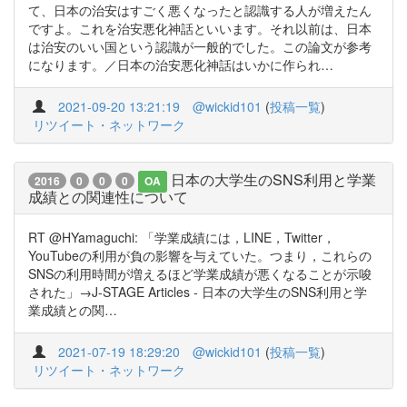
て、日本の治安はすごく悪くなったと認識する人が増えたん
ですよ。これを治安悪化神話といいます。それ以前は、日本
は治安のいい国という認識が一般的でした。この論文が参考
になります。／日本の治安悪化神話はいかに作られ…
2021-09-20 13:21:19
@wickid101
(
投稿一覧
)
リツイート・ネットワーク
日本の大学生のSNS利用と学業
2016
0
0
0
OA
成績との関連性について
RT @HYamaguchi: 「学業成績には，LINE，Twitter，
YouTubeの利用が負の影響を与えていた。つまり，これらの
SNSの利用時間が増えるほど学業成績が悪くなることが示唆
された」→J-STAGE Articles - 日本の大学生のSNS利用と学
業成績との関…
2021-07-19 18:29:20
@wickid101
(
投稿一覧
)
リツイート・ネットワーク