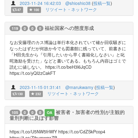
2023-11-24 16:42:03
@shioshio38
(
投稿一覧
)
リツイート・ネットワーク
47
100
福祉国家への態度形成
119
0
0
0
なお安藤理のカス博論は単行本化されていて確か回収騒ぎに
なったはずだが何故か今でも図書館に残っていて、前書きに
「H田先生から『引用したいから早く書籍化しなさい』と叱
咤激励を受けた」などと書いてある。もちろん内容はゴミで
読むに値しない。 https://t.co/beH3l6JqCD
https://t.co/yQI2zCakFT
2023-11-15 01:31:41
@marukwamy
(
投稿一覧
)
リツイート・ネットワーク
130
232
被害者・加害者の性別が主観的
105
0
0
0
OA
量刑判断に及ぼす影響
https://t.co/U5NW5frWfY https://t.co/CdZSkPcop4
https://t.co/ZihumwqaZP