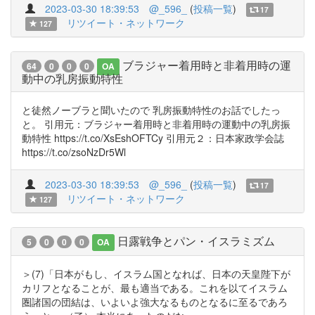
2023-03-30 18:39:53
@_596_
(
投稿一覧
)
17
リツイート・ネットワーク
127
ブラジャー着用時と非着用時の運
64
0
0
0
OA
動中の乳房振動特性
と徒然ノーブラと聞いたので 乳房振動特性のお話でしたっ
と。 引用元：ブラジャー着用時と非着用時の運動中の乳房振
動特性 https://t.co/XsEshOFTCy 引用元２：日本家政学会誌
https://t.co/zsoNzDr5Wl
2023-03-30 18:39:53
@_596_
(
投稿一覧
)
17
リツイート・ネットワーク
127
日露戦争とパン・イスラミズム
5
0
0
0
OA
＞(7)「日本がもし、イスラム国となれば、日本の天皇陛下が
カリフとなることが、最も適当である。これを以てイスラム
圏諸国の団結は、いよいよ強大なるものとなるに至るであろ