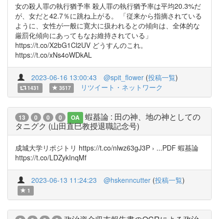
女の殺人罪の執行猶予率 殺人罪の執行猶予率は平均20.3%だ
が、女だと42.7％に跳ね上がる。 「従来から指摘されている
ように、女性が一般に寛大に扱われるとの傾向は、全体的な
厳罰化傾向にあってもなお維持されている」
https://t.co/X2bG1Cl2UV どうすんのこれ。
https://t.co/xNs4oWDkAL
2023-06-16 13:00:43
@spit_flower
(
投稿一覧
)
リツイート・ネットワーク
1431
3517
蝦蟇論 : 田の神、地の神としての
13
0
0
0
OA
タニグク (山田直巳教授退職記念号)
成城大学リポジトリ https://t.co/nlwz63gJ3P › ...PDF 蝦蟇論
https://t.co/LDZykInqMf
2023-06-13 11:24:23
@hskenncutter
(
投稿一覧
)
1