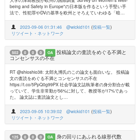
大学の津島教授が欧州の国際調査"Survey on Women's Well-
being and Safety in Europe"の日本版を作るという手堅い手
法で、性犯罪やDVの基準を欧州とそろえていわゆる「暗…
2023-09-06 01:31:46
@wickid101
(
投稿一覧
)
リツイート・ネットワーク
投稿論文の査読をめぐる不満と
502
0
0
0
OA
コンセンサスの不在
RT @shioshio38: 太郎丸博氏のこの論文も面白いな。 投稿論
文の査読をめぐる不満とコンセンサスの不在
https://t.co/5PpQ0g99PX 社会学論文誌執筆者の身分割合が載
っていて、学生非常勤が56%に対して、教授等が17%であっ
た。 論文誌に査読論文とし…
2023-09-05 10:39:02
@wickid101
(
投稿一覧
)
リツイート・ネットワーク
身の回りにあふれる線形代数
125
0
0
0
OA