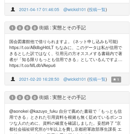
2021-04-17 01:46:05
@wickid101
(
投稿一覧
)
街娼 : 実態とその手記
1
0
0
0
国会図書館他で借りられますよ。 (ネット申し込みも可能)
https://t.co/ABdbgHi0LT ちなみに、このデータは私が信用で
きるとした訳ではなく、引用元の方オススメする書籍内で著
者が「知る限りもっとも信用できる」としているんですよ…
https://t.co/MLdbVAepu6
2021-02-20 16:28:50
@wickid101
(
投稿一覧
)
1
街娼 : 実態とその手記
1
0
0
0
@aonokei @kazuyo_fuku 自分で薦めた書籍で「もっとも信
用できる」とされた引用資料を根拠も無く貶めているポンコ
ツな人のために、資料の確度を確認しました。妄想終了 "京
都社会福祉研究所が1年以上を費し京都府軍政部厚生課長 エ