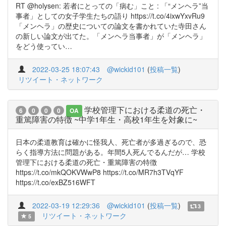
RT @holysen: 若者にとっての「病む」こと : 「“メンヘラ”当
事者」としての女子学生たちの語り https://t.co/4ixwYxvRu9
「メンヘラ」の歴史についての論文を書かれていた寺田さん
の新しい論文が出てた。「メンヘラ当事者」が「メンヘラ」
をどう使ってい…
2022-03-25 18:07:43
@wickid101
(
投稿一覧
)
リツイート・ネットワーク
学校管理下における柔道の死亡・
6
0
0
0
OA
重篤障害の特徴 ~中学1年生・高校1年生を対象に~
日本の柔道教育は確かに怪我人、死亡者が多過ぎるので、恐
らく指導方法に問題がある。年間5人死んでるんだが… 学校
管理下における柔道の死亡・重篤障害の特徴
https://t.co/mkQOKVWwP8 https://t.co/MR7h3TVqYF
https://t.co/exBZ516WFT
2022-03-19 12:29:36
@wickid101
(
投稿一覧
)
3
リツイート・ネットワーク
5