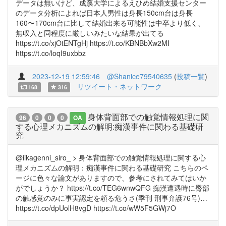
データは無いけど、成蹊大学によるえひめ結婚支援センター
のデータ分析によれば日本人男性は身長150cm台は身長
160〜170cm台に比して結婚出来る可能性は中卒より低く、
無収入と同程度に厳しいみたいな結果が出てる
https://t.co/xjOtENTgHj https://t.co/KBNBbXw2MI
https://t.co/loqI9uxbbz
2023-12-19 12:59:46
@Shanice79540635
(
投稿一覧
)
リツイート・ネットワーク
168
316
身体背面部での触覚情報処理に関
96
0
0
0
OA
する心理メカニズムの解明:痴漢事件に関わる基礎研
究
@iikagenni_siro_ > 身体背面部での触覚情報処理に関する心
理メカニズムの解明：痴漢事件に関わる基礎研究 こちらのペ
ージに色々な論文がありますので、参考にされてみてはいか
がでしょうか？ https://t.co/TEG6wnwQFG 痴漢遭遇時に臀部
の触感覚のみに事実認定を頼る危うさ(季刊 刑事弁護76号)…
https://t.co/dpUolH8vgD https://t.co/wW5F5GWj7O