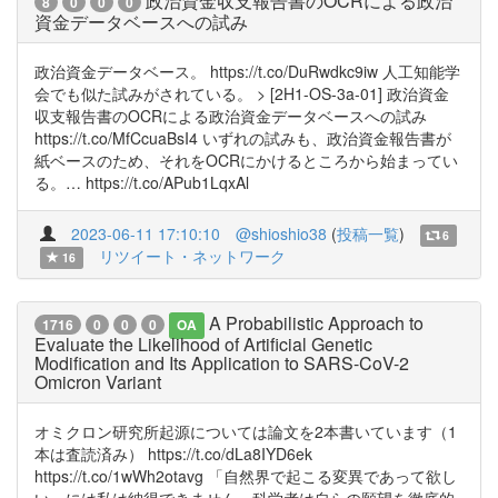
政治資金収支報告書のOCRによる政治
8
0
0
0
資金データベースへの試み
政治資金データベース。 https://t.co/DuRwdkc9iw 人工知能学
会でも似た試みがされている。 > [2H1-OS-3a-01] 政治資金
収支報告書のOCRによる政治資金データベースへの試み
https://t.co/MfCcuaBsI4 いずれの試みも、政治資金報告書が
紙ベースのため、それをOCRにかけるところから始まってい
る。… https://t.co/APub1LqxAl
2023-06-11 17:10:10
@shioshio38
(
投稿一覧
)
6
リツイート・ネットワーク
16
A Probabilistic Approach to
1716
0
0
0
OA
Evaluate the Likelihood of Artificial Genetic
Modification and Its Application to SARS-CoV-2
Omicron Variant
オミクロン研究所起源については論文を2本書いています（1
本は査読済み） https://t.co/dLa8IYD6ek
https://t.co/1wWh2otavg 「自然界で起こる変異であって欲し