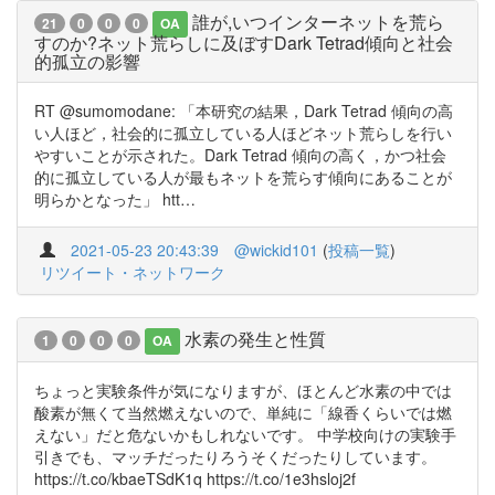
誰が,いつインターネットを荒ら
21
0
0
0
OA
すのか?ネット荒らしに及ぼすDark Tetrad傾向と社会
的孤立の影響
RT @sumomodane: 「本研究の結果，Dark Tetrad 傾向の高
い人ほど，社会的に孤立している人ほどネット荒らしを行い
やすいことが示された。Dark Tetrad 傾向の高く，かつ社会
的に孤立している人が最もネットを荒らす傾向にあることが
明らかとなった」 htt…
2021-05-23 20:43:39
@wickid101
(
投稿一覧
)
リツイート・ネットワーク
水素の発生と性質
1
0
0
0
OA
ちょっと実験条件が気になりますが、ほとんど水素の中では
酸素が無くて当然燃えないので、単純に「線香くらいでは燃
えない」だと危ないかもしれないです。 中学校向けの実験手
引きでも、マッチだったりろうそくだったりしています。
https://t.co/kbaeTSdK1q https://t.co/1e3hsloj2f