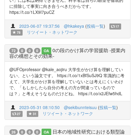
い」には私は納得できません。科学者は自らの願望を徹底的
に排除して事実に向き合うべきだからです。
https://t.co/1LX9I7puCZ
2023-06-07 19:37:56
@hkakeya
(
投稿一覧
)
17
リツイート・ネットワーク
78
0の段のかけ算の学習援助 -授業内
72
0
0
0
OA
容の構想とその効果-
@UFOprofessor @kale_aojiru 大学生がかけ算を理解してい
ない、という論文です。 https://t.co/1xBfSuSJ9Q 常識的に考
えて、大学生がかけ算を理解していないとは考えにくいわけ
で、「もしかしたら自分の考えの方が間違っているので
は？」と考えそうなものだけどね。 https://t.co/x2JEfw5hdL
2023-05-31 08:10:50
@sekibunnteisuu
(
投稿一覧
)
リツイート・ネットワーク
27
31
日本の地域性研究における類型論
26
0
0
0
OA