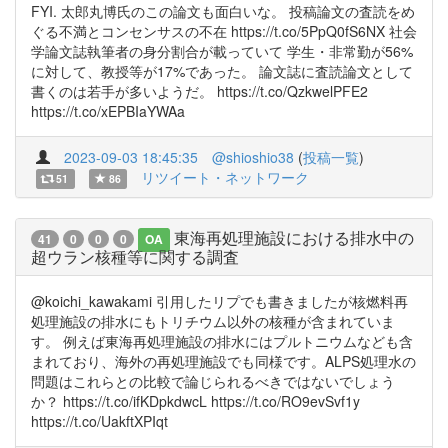
FYI. 太郎丸博氏のこの論文も面白いな。 投稿論文の査読をめ
ぐる不満とコンセンサスの不在 https://t.co/5PpQ0fS6NX 社会
学論文誌執筆者の身分割合が載っていて 学生・非常勤が56%
に対して、教授等が17%であった。 論文誌に査読論文として
書くのは若手が多いようだ。 https://t.co/QzkwelPFE2
https://t.co/xEPBIaYWAa
2023-09-03 18:45:35
@shioshio38
(
投稿一覧
)
リツイート・ネットワーク
51
86
東海再処理施設における排水中の
41
0
0
0
OA
超ウラン核種等に関する調査
@koichi_kawakami 引用したリプでも書きましたが核燃料再
処理施設の排水にもトリチウム以外の核種が含まれていま
す。 例えば東海再処理施設の排水にはプルトニウムなども含
まれており、海外の再処理施設でも同様です。ALPS処理水の
問題はこれらとの比較で論じられるべきではないでしょう
か？ https://t.co/ifKDpkdwcL https://t.co/RO9evSvf1y
https://t.co/UakftXPIqt