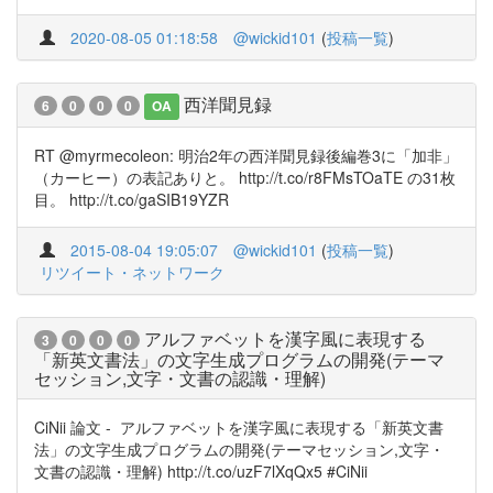
2020-08-05 01:18:58
@wickid101
(
投稿一覧
)
西洋聞見録
6
0
0
0
OA
RT @myrmecoleon: 明治2年の西洋聞見録後編巻3に「加非」
（カーヒー）の表記ありと。 http://t.co/r8FMsTOaTE の31枚
目。 http://t.co/gaSIB19YZR
2015-08-04 19:05:07
@wickid101
(
投稿一覧
)
リツイート・ネットワーク
アルファベットを漢字風に表現する
3
0
0
0
「新英文書法」の文字生成プログラムの開発(テーマ
セッション,文字・文書の認識・理解)
CiNii 論文 - アルファベットを漢字風に表現する「新英文書
法」の文字生成プログラムの開発(テーマセッション,文字・
文書の認識・理解) http://t.co/uzF7lXqQx5 #CiNii