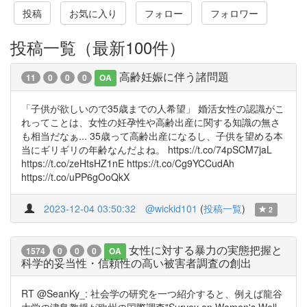
投稿
お気に入り
フォロー
フォロワー
投稿一覧（最新100件）
高齢妊娠に伴う諸問題
11
0
0
0
OA
「子供が欲しいので35歳までの人希望」 婚活女性の認識がこ
れってことは、女性の妊孕性や高齢出産に関する知識の無さ
も相当だなぁ... 35歳って高齢出産になるし、子供を望める本
当にギリギリの年齢なんだよね。 https://t.co/74pSCM7jaL
https://t.co/zeHtsHZ1nE https://t.co/Cg9YCCudAh
https://t.co/uPP6gOoQkX
2023-12-04 03:50:32
@wickid101
(
投稿一覧
)
2
女性に対する暴力の実態把握と
1574
0
0
0
OA
科学的妥当性・信頼性の高い被害者調査の創出
RT @SeanKy_: 社会学の研究を一つ紹介すると、例えば龍谷