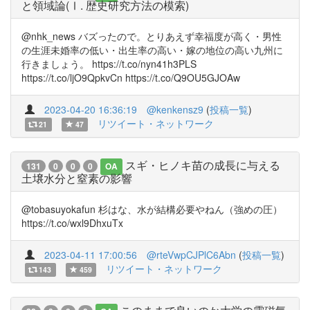
と領域論(Ⅰ. 歴史研究方法の模索)
@nhk_news バズったので。とりあえず幸福度が高く・男性
の生涯未婚率の低い・出生率の高い・嫁の地位の高い九州に
行きましょう。 https://t.co/nyn41h3PLS
https://t.co/ljO9QpkvCn https://t.co/Q9OU5GJOAw
2023-04-20 16:36:19
@kenkensz9
(
投稿一覧
)
リツイート・ネットワーク
21
47
スギ・ヒノキ苗の成長に与える
131
0
0
0
OA
土壌水分と窒素の影響
@tobasuyokafun 杉はな、水が結構必要やねん（強めの圧）
https://t.co/wxl9DhxuTx
2023-04-11 17:00:56
@rteVwpCJPlC6Abn
(
投稿一覧
)
リツイート・ネットワーク
143
459