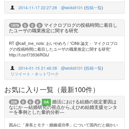
2014-11-17 22:27:28
@wickid101
(
投稿一覧
)
マイクロブログの投稿時間に着目し
1978
0
0
0
たユーザの職業推定に関する研究
RT @call_me_nots: おいやめろ / “CiNii 論文 - マイクロブロ
グの投稿時間に着目したユーザの職業推定に関する研究”
http://t.co/t73536RGtJ
2014-01-15 21:46:38
@wickid101
(
投稿一覧
)
リツイート・ネットワーク
お気に入り一覧（最新100件）
婚活における結婚の規定要因は
226
0
0
0
OA
なにか ―結婚研究の視点から,えひめ結婚支援センタ
ーを事例とした量的分析―
因みに「身長とモテ・婚姻成功率」について国内だと細かい