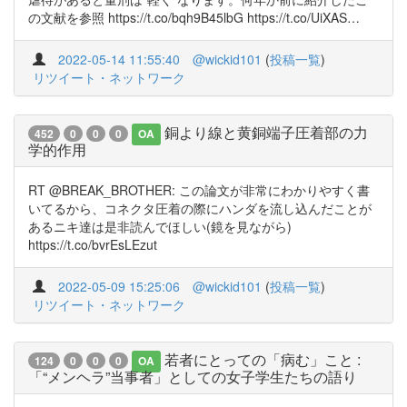
の文献を参照 https://t.co/bqh9B45lbG https://t.co/UiXAS…
2022-05-14 11:55:40
@wickid101
(
投稿一覧
)
リツイート・ネットワーク
銅より線と黄銅端子圧着部の力
452
0
0
0
OA
学的作用
RT @BREAK_BROTHER: この論文が非常にわかりやすく書
いてるから、コネクタ圧着の際にハンダを流し込んだことが
あるニキ達は是非読んでほしい(鏡を見ながら)
https://t.co/bvrEsLEzut
2022-05-09 15:25:06
@wickid101
(
投稿一覧
)
リツイート・ネットワーク
若者にとっての「病む」こと :
124
0
0
0
OA
「“メンヘラ”当事者」としての女子学生たちの語り