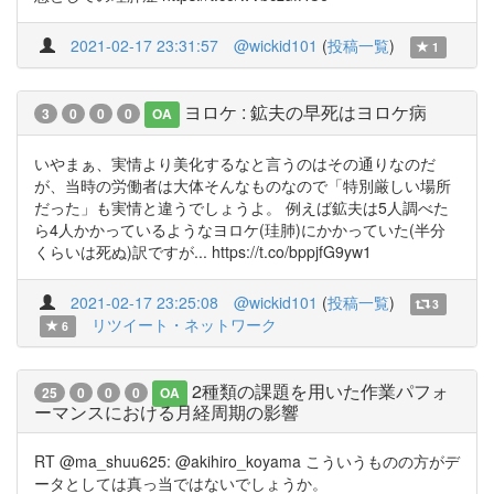
2021-02-17 23:31:57
@wickid101
(
投稿一覧
)
1
ヨロケ : 鉱夫の早死はヨロケ病
3
0
0
0
OA
いやまぁ、実情より美化するなと言うのはその通りなのだ
が、当時の労働者は大体そんなものなので「特別厳しい場所
だった」も実情と違うでしょうよ。 例えば鉱夫は5人調べた
ら4人かかっているようなヨロケ(珪肺)にかかっていた(半分
くらいは死ぬ)訳ですが... https://t.co/bppjfG9yw1
2021-02-17 23:25:08
@wickid101
(
投稿一覧
)
3
リツイート・ネットワーク
6
2種類の課題を用いた作業パフォ
25
0
0
0
OA
ーマンスにおける月経周期の影響
RT @ma_shuu625: @akihiro_koyama こういうものの方がデ
ータとしては真っ当ではないでしょうか。