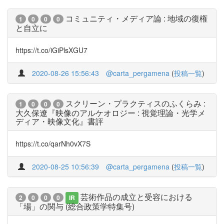
コミュニティ・メディア論 : 地域の復権
1
0
0
0
と自立に
https://t.co/iGiPlsXGU7
2020-08-26 15:56:43
@carta_pergamena
(
投稿一覧
)
スクリーン・プラクティスのふくらみ :
1
0
0
0
大久保遼『映像のアルケオロジー : 視覚理論・光学メ
ディア・映像文化』書評
https://t.co/qarNh0vX7S
2020-08-25 10:56:39
@carta_pergamena
(
投稿一覧
)
芸術作品の成立と受容における
2
0
0
0
IR
「場」の関与 (総合政策学特集号)