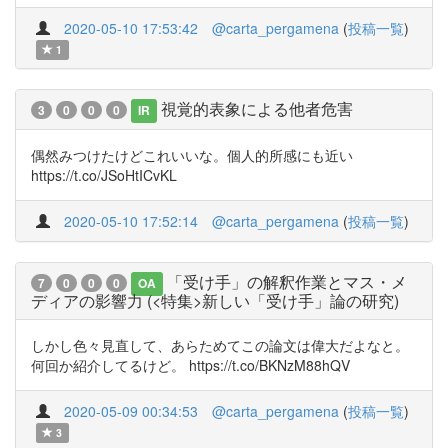
2020-05-10 17:53:42
@carta_pergamena
(
投稿一覧
)
1
視覚的表象による他者危害
3
0
0
0
IR
偶然みつけたけどこれいいな。個人的所感にも近い
https://t.co/JSoHtICvKL
2020-05-10 17:52:14
@carta_pergamena
(
投稿一覧
)
「受け手」の解釈作業とマス・メ
7
0
0
0
OA
ディアの影響力 (<特集>新しい「受け手」論の研究)
しかし色々見直して、あらためてこの論文は偉大だよなと。
何回か紹介してるけど。 https://t.co/BKNzM88hQV
2020-05-09 00:34:53
@carta_pergamena
(
投稿一覧
)
3