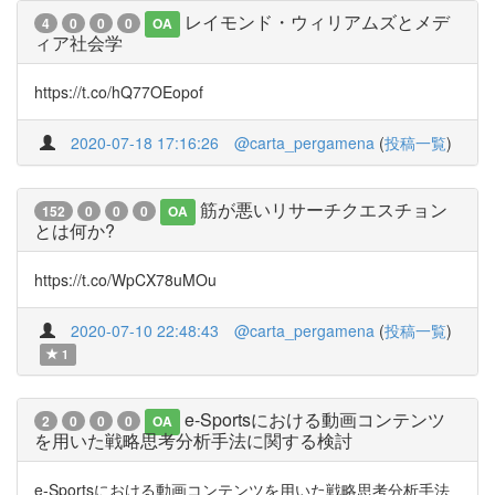
レイモンド・ウィリアムズとメデ
4
0
0
0
OA
ィア社会学
https://t.co/hQ77OEopof
2020-07-18 17:16:26
@carta_pergamena
(
投稿一覧
)
筋が悪いリサーチクエスチョン
152
0
0
0
OA
とは何か?
https://t.co/WpCX78uMOu
2020-07-10 22:48:43
@carta_pergamena
(
投稿一覧
)
1
e-Sportsにおける動画コンテンツ
2
0
0
0
OA
を用いた戦略思考分析手法に関する検討
e-Sportsにおける動画コンテンツを用いた戦略思考分析手法