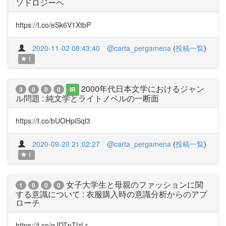
ソドロジーヘ
https://t.co/eSk6V1XtbP
2020-11-02 08:43:40
@carta_pergamena
(
投稿一覧
)
1
2000年代日本文学におけるジャン
3
0
0
0
IR
ル問題 : 純文学とライトノベルの一断面
https://t.co/bUOHpiSql3
2020-09-20 21:02:27
@carta_pergamena
(
投稿一覧
)
1
女子大学生と母親のファッションに関
1
0
0
0
する意識について : 衣服購入時の意識分析からのアプ
ローチ
https://t.co/gJDTpTlzLr