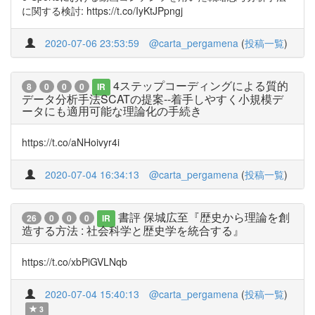
に関する検討: https://t.co/IyKtJPpngj
2020-07-06 23:53:59
@carta_pergamena
(
投稿一覧
)
4ステップコーディングによる質的
8
0
0
0
IR
データ分析手法SCATの提案--着手しやすく小規模デ
ータにも適用可能な理論化の手続き
https://t.co/aNHoivyr4i
2020-07-04 16:34:13
@carta_pergamena
(
投稿一覧
)
書評 保城広至『歴史から理論を創
26
0
0
0
IR
造する方法 : 社会科学と歴史学を統合する』
https://t.co/xbPiGVLNqb
2020-07-04 15:40:13
@carta_pergamena
(
投稿一覧
)
3