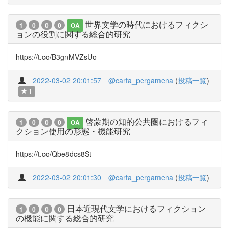
世界文学の時代におけるフィクシ
1
0
0
0
OA
ョンの役割に関する総合的研究
https://t.co/B3gnMVZsUo
2022-03-02 20:01:57
@carta_pergamena
(
投稿一覧
)
1
啓蒙期の知的公共圏におけるフィ
1
0
0
0
OA
クション使用の形態・機能研究
https://t.co/Qbe8dcs8St
2022-03-02 20:01:30
@carta_pergamena
(
投稿一覧
)
日本近現代文学におけるフィクション
1
0
0
0
の機能に関する総合的研究