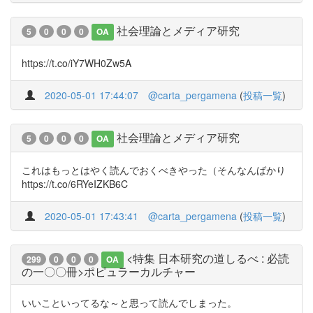
社会理論とメディア研究
5
0
0
0
OA
https://t.co/iY7WH0Zw5A
2020-05-01 17:44:07
@carta_pergamena
(
投稿一覧
)
社会理論とメディア研究
5
0
0
0
OA
これはもっとはやく読んでおくべきやった（そんなんばかり
https://t.co/6RYeIZKB6C
2020-05-01 17:43:41
@carta_pergamena
(
投稿一覧
)
<特集 日本研究の道しるべ : 必読
299
0
0
0
OA
の一〇〇冊>ポピュラーカルチャー
いいこといってるな～と思って読んでしまった。