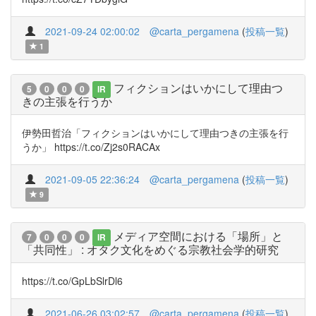
2021-09-24 02:00:02
@carta_pergamena
(
投稿一覧
)
1
フィクションはいかにして理由つ
5
0
0
0
IR
きの主張を行うか
伊勢田哲治「フィクションはいかにして理由つきの主張を行
うか」 https://t.co/Zj2s0RACAx
2021-09-05 22:36:24
@carta_pergamena
(
投稿一覧
)
9
メディア空間における「場所」と
7
0
0
0
IR
「共同性」 : オタク文化をめぐる宗教社会学的研究
https://t.co/GpLbSlrDl6
2021-06-26 03:02:57
@carta_pergamena
(
投稿一覧
)