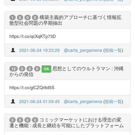
構築主義的アプローチに基づく情報拡
1
0
0
0
散型社会問題の早期抽出
https://t.co/qcXqKTp73D
2021-06-24 19:23:29
@carta_pergamena
(
投稿一覧
)
思想としてのウルトラマン : 沖縄
12
0
0
0
OA
からの発信
https://t.co/glCZQr8d5S
2021-06-24 01:09:45
@carta_pergamena
(
投稿一覧
)
コミックマーケットにおける理念の変
5
0
0
0
遷と機能 : 成長と継続を可能にしたプラットフォーム