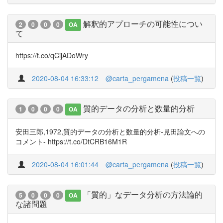
解釈的アプローチの可能性につい
2
0
0
0
OA
て
https://t.co/qCijADoWry
2020-08-04 16:33:12
@carta_pergamena
(
投稿一覧
)
質的データの分析と数量的分析
1
0
0
0
OA
安田三郎,1972,質的データの分析と数量的分析-見田論文への
コメント- https://t.co/DtCRB16M1R
2020-08-04 16:01:44
@carta_pergamena
(
投稿一覧
)
「質的」なデータ分析の方法論的
5
0
0
0
OA
な諸問題