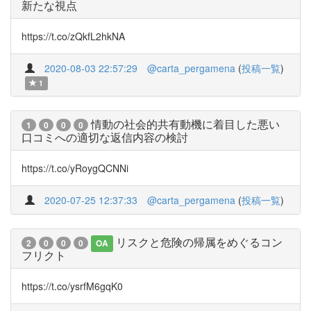
新たな視点
https://t.co/zQkfL2hkNA
2020-08-03 22:57:29
@carta_pergamena
(
投稿一覧
)
1
情動の社会的共有動機に着目した悪い
1
0
0
0
口コミへの適切な返信内容の検討
https://t.co/yRoygQCNNi
2020-07-25 12:37:33
@carta_pergamena
(
投稿一覧
)
リスクと危険の帰属をめぐるコン
2
0
0
0
OA
フリクト
https://t.co/ysrfM6gqK0