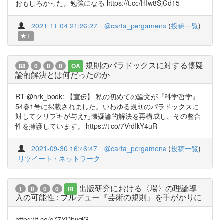
おもしろかった。勉強になる https://t.co/HIw8SjGd15
2021-11-04 21:26:27
@carta_pergamena
(
投稿一覧
)
1
規則のパラドックスに対する懐疑
88
0
0
0
OA
論的解決とは何だったのか
RT @hrk_book: 【宣伝】 私の初めての論文が『科学哲学』
54巻1号に掲載されました。いわゆる規則のパラドックスに
対してクリプキが与えた懐疑論的解決を再構成し、その整合
性を擁護しています。 https://t.co/7VrdIkY4uR
2021-09-30 16:46:47
@carta_pergamena
(
投稿一覧
)
リツイート・ネットワーク
出版研究における〈場〉の理論導
1
0
0
0
IR
入の可能性 : ブルデュー『芸術の規則』を手がかりに
https://t.co/cZ7YDbygiG