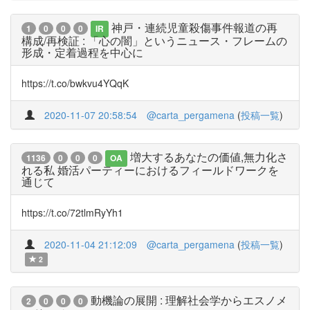
神戸・連続児童殺傷事件報道の再
1
0
0
0
IR
構成/再検証 : 「心の闇」というニュース・フレームの
形成・定着過程を中心に
https://t.co/bwkvu4YQqK
2020-11-07 20:58:54
@carta_pergamena
(
投稿一覧
)
増大するあなたの価値,無力化さ
1136
0
0
0
OA
れる私 婚活パーティーにおけるフィールドワークを
通じて
https://t.co/72tlmRyYh1
2020-11-04 21:12:09
@carta_pergamena
(
投稿一覧
)
2
動機論の展開 : 理解社会学からエスノメ
2
0
0
0