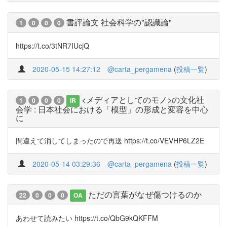
書評論文 社会科学の"認識論"
1
0
0
0
https://t.co/3tNR7IUcjQ
2020-05-15 14:27:12
@carta_pergamena
(
投稿一覧
)
<メディアとしてのモノ>の文化社
1
0
0
0
IR
会学 : 日本社会における「模型」の形成と変容を中心
に
間違えて消してしまったので再送 https://t.co/VEVHP6LZ2E
2020-05-14 03:29:36
@carta_pergamena
(
投稿一覧
)
ただの言葉がなぜ傷つけるのか
22
0
0
0
OA
あわせて読みたい https://t.co/QbG9kQKFFM