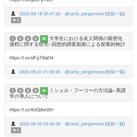
2020-09-18 20:47:26
@carta_pergamena
(
投稿一覧
)
2
大学生における友人関係の親密化
1
0
0
0
IR
過程に関する研究--回想的調査面接による探索的検討
https://t.co/slFgT9iqO4
2020-08-31 21:26:26
@carta_pergamena
(
投稿一覧
)
ミシェル・フーコーの方法論--系譜
1
0
0
0
IR
学の導入について
https://t.co/9UQdlvr291
2020-08-30 03:49:38
@carta_pergamena
(
投稿一覧
)
2