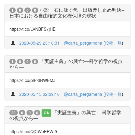
小説「石に泳ぐ魚」出版差し止め判決--
1
0
0
0
日本における自由権的文化権保障の現状
https://t.co/LVNBFS7jHE
2020-05-29 23:16:31
@carta_pergamena
(
投稿一覧
)
「実証主義」の興亡:―科学哲学の視点
1
0
0
0
から―
https://t.co/plPKlRWEMJ
2020-05-15 22:29:16
@carta_pergamena
(
投稿一覧
)
「実証主義」の興亡 ―科学哲学
30
0
0
0
OA
の視点から―
https://t.co/QjCWeEPWI9