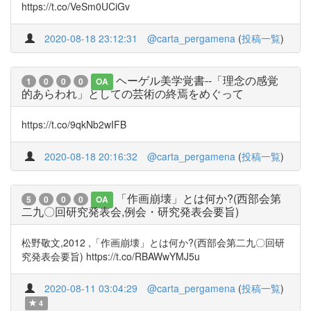
https://t.co/VeSm0UCiGv
2020-08-18 23:12:31
@carta_pergamena
(
投稿一覧
)
ヘーゲル美学覚書--「理念の感覚
1
0
0
0
OA
的あらわれ」としての芸術の終焉をめぐって
https://t.co/9qkNb2wIFB
2020-08-18 20:16:32
@carta_pergamena
(
投稿一覧
)
「作画崩壊」とは何か?(西部会第
5
0
0
0
OA
二九〇回研究発表会,例会・研究発表会要旨)
松野敬文,2012 ,「作画崩壊」とは何か?(西部会第二九〇回研
究発表会要旨) https://t.co/RBAWwYMJ5u
2020-08-11 03:04:29
@carta_pergamena
(
投稿一覧
)
4