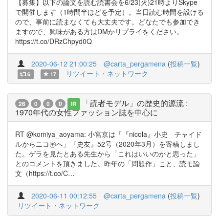
【募集】以下の論文を読む読書会を6/23(火)21時よりSkype
で開催します（1時間半ほどを予定）。当日読む時間を設ける
ので、事前に読まなくても大丈夫です。どなたでも参加でき
ますので、興味がある方はDMかリプライをください。
https://t.co/DRzChpyd0Q
2020-06-12 21:00:25
@carta_pergamena
(
投稿一覧
)
リツイート・ネットワーク
6
17
「読者モデル」の歴史的源流 :
26
0
0
0
IR
1970年代の女性ファッション誌を中心に
RT @komiya_aoyama: 小宮京は「『nicola』小史 チャイド
ルからニコ㋲へ」『史友』52号（2020年3月）を寄稿しまし
た。ゲラを見たとある先生から「これはいいのかと思った」
とのコメントを頂きました。昨年の「問題作」こと、読モ論
文（https://t.co/C…
2020-06-11 00:12:55
@carta_pergamena
(
投稿一覧
)
リツイート・ネットワーク