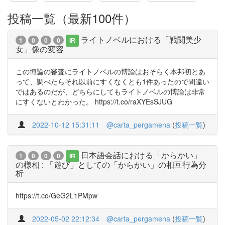
投稿一覧（最新100件）
ライトノベルにおける「戦闘美少
1
0
0
0
IR
女」像の変容
この博論の審査にライトノベルの博論はおそらく本邦初とあ
って、調べたらそれ以前にすくなくとも1件あったので間違い
ではあるのだが、どちらにしてもライトノベルの博論は非常
にすくないとわかった。 https://t.co/raXYEsSJUG
2022-10-12 15:31:11
@carta_pergamena
(
投稿一覧
)
日本語会話における「からかい」
1
0
0
0
IR
の様相 : 「遊び」としての「からかい」の相互行為分
析
https://t.co/GeG2L1PMpw
2022-05-02 22:12:34
@carta_pergamena
(
投稿一覧
)