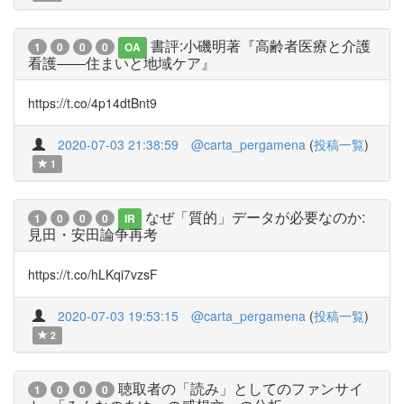
書評:小磯明著『高齢者医療と介護
1
0
0
0
OA
看護――住まいと地域ケア』
https://t.co/4p14dtBnt9
2020-07-03 21:38:59
@carta_pergamena
(
投稿一覧
)
1
なぜ「質的」データが必要なのか:
1
0
0
0
IR
見田・安田論争再考
https://t.co/hLKqi7vzsF
2020-07-03 19:53:15
@carta_pergamena
(
投稿一覧
)
2
聴取者の「読み」としてのファンサイ
1
0
0
0