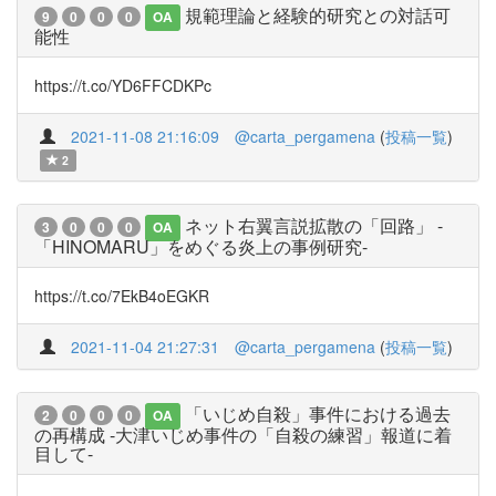
規範理論と経験的研究との対話可
9
0
0
0
OA
能性
https://t.co/YD6FFCDKPc
2021-11-08 21:16:09
@carta_pergamena
(
投稿一覧
)
2
ネット右翼言説拡散の「回路」 -
3
0
0
0
OA
「HINOMARU」をめぐる炎上の事例研究-
https://t.co/7EkB4oEGKR
2021-11-04 21:27:31
@carta_pergamena
(
投稿一覧
)
「いじめ自殺」事件における過去
2
0
0
0
OA
の再構成 -大津いじめ事件の「自殺の練習」報道に着
目して-