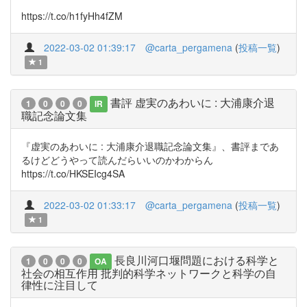
https://t.co/h1fyHh4fZM
2022-03-02 01:39:17
@carta_pergamena
(
投稿一覧
)
1
書評 虚実のあわいに : 大浦康介退
1
0
0
0
IR
職記念論文集
『虚実のあわいに : 大浦康介退職記念論文集』、書評まであ
るけどどうやって読んだらいいのかわからん
https://t.co/HKSEIcg4SA
2022-03-02 01:33:17
@carta_pergamena
(
投稿一覧
)
1
長良川河口堰問題における科学と
1
0
0
0
OA
社会の相互作用 批判的科学ネットワークと科学の自
律性に注目して