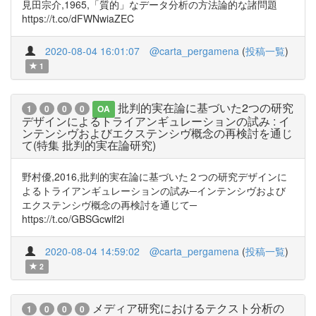
見田宗介,1965,「質的」なデータ分析の方法論的な諸問題
https://t.co/dFWNwiaZEC
2020-08-04 16:01:07
@carta_pergamena
(
投稿一覧
)
1
批判的実在論に基づいた2つの研究
1
0
0
0
OA
デザインによるトライアンギュレーションの試み : イ
ンテンシヴおよびエクステンシヴ概念の再検討を通じ
て(特集 批判的実在論研究)
野村優,2016,批判的実在論に基づいた２つの研究デザインに
よるトライアンギュレーションの試み─インテンシヴおよび
エクステンシヴ概念の再検討を通じて─
https://t.co/GBSGcwlf2i
2020-08-04 14:59:02
@carta_pergamena
(
投稿一覧
)
2
メディア研究におけるテクスト分析の
1
0
0
0