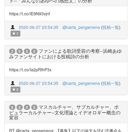
ト--「みんなのあゆへの感想文」の分析
https://t.co/IE9N93vjnf
2020-06-27 23:54:35
@carta_pergamena
(
投稿一覧
)
1
ファンによる歌詞受容の考察--浜崎あゆ
2
0
0
0
みファンサイトにおける投稿詩の分析
https://t.co/Ia2pRIhP3x
2020-06-27 23:54:35
@carta_pergamena
(
投稿一覧
)
2
マスカルチャー、サブカルチャー、ポ
6
0
0
0
ピュラーカルチャー--文化理論とイデオロギー概念の
変容
RT @carta_pergamena: 【募集】以下の論文を読む読書会を